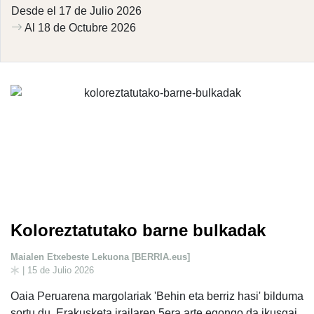
Desde el 17 de Julio 2026
Al 18 de Octubre 2026
Koloreztatutako barne bulkadak
Maialen Etxebeste Lekuona [BERRIA.eus]
| 15 de Julio 2026
Oaia Peruarena margolariak 'Behin eta berriz hasi' bilduma
sortu du. Erakusketa irailaren 5era arte egongo da ikusgai,