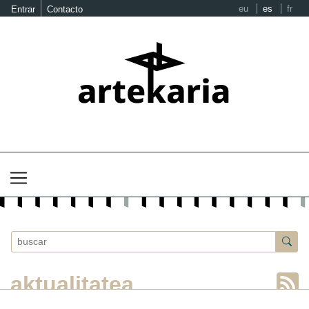
eu
es
fr
Entrar
Contacto
aktualitatea