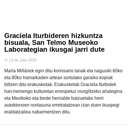
Graciela Iturbideren hizkuntza
bisuala, San Telmo Museoko
Laborategian ikusgai jarri dute
| 6 de Julio 2026
María Millánek egin ditu komisario lanak eta nagusiki 60ko
eta 80ko hamarkaden artean sortutako garaiko kopiak
biltzen ditu erakusketak. Erakusketak Graciela Iturbidek
han-hemengo kulturetan errespetuz murgiltzeko ahalegina
eta Mexikoko eta beste herrialde batzuetako herri
autoktonoen nortasuna erretratatzean izan duen ikuspegi
eraldatzailea nabarmentzen ditu.