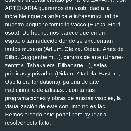
ARTEKARIA queremos dar visibilidad a la
increíble riqueza artística e infraestructural de
nuestro pequeño territorio vasco (Euskal Herri
osoa). De hecho, nos parece que en un
espacio tan reducido donde se encuentran
tantos museos (Artium, Oteiza, Oteiza, Artes de
Bilbo, Guggenheim…), centros de arte (Uharte-
zentroa, Tabakalera, Bilbaoarte…), salas
públicas y privadas (Didam, Zitadela, Bastero,
Ospitalea, fondations), galería de arte
tradicional o de artistas... con tantas
programaciones y obras de artistas visibles, la
visualización de este conjunto no es fácil.
Hemos creado este portal para ayudar a
resolver esta falta.