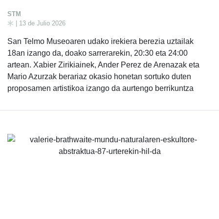
STM
| 13 de Julio 2026
San Telmo Museoaren udako irekiera berezia uztailak
18an izango da, doako sarrerarekin, 20:30 eta 24:00
artean. Xabier Zirikiainek, Ander Perez de Arenazak eta
Mario Azurzak berariaz okasio honetan sortuko duten
proposamen artistikoa izango da aurtengo berrikuntza