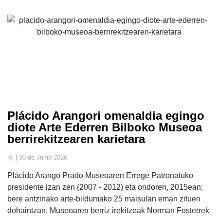
Plácido Arangori omenaldia egingo
diote Arte Ederren Bilboko Museoa
berrirekitzearen karietara
| 30 de Junio 2026
Plácido Arango Prado Museoaren Errege Patronatuko
presidente izan zen (2007 - 2012) eta ondoren, 2015ean;
bere antzinako arte-bildumako 25 maisulan eman zituen
dohaintzan. Museoaren berriz irekitzeak Norman Fosterrek