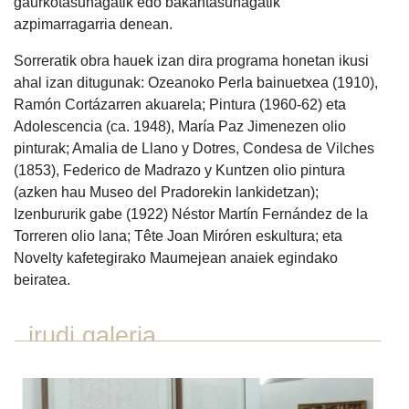
gaurkotasunagatik edo bakantasunagatik
azpimarragarria denean.
Sorreratik obra hauek izan dira programa honetan ikusi
ahal izan ditugunak: Ozeanoko Perla bainuetxea (1910),
Ramón Cortázarren akuarela; Pintura (1960-62) eta
Adolescencia (ca. 1948), María Paz Jimenezen olio
pinturak; Amalia de Llano y Dotres, Condesa de Vilches
(1853), Federico de Madrazo y Kuntzen olio pintura
(azken hau Museo del Pradorekin lankidetzan);
Izenbururik gabe (1922) Néstor Martín Fernández de la
Torreren olio lana; Tête Joan Miróren eskultura; eta
Novelty kafetegirako Maumejean anaiek egindako
beiratea.
irudi galeria