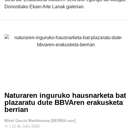
Donostiako Ekain Arte Lanak galerian.
Naturaren inguruko hausnarketa bat
plazaratu dute BBVAren erakusketa
berrian
Mikel Garcia Martikorena [BERRIA.eus]
| 13 de Julio 2026