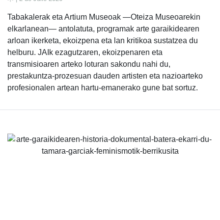
Tabakalerak eta Artium Museoak —Oteiza Museoarekin
elkarlanean— antolatuta, programak arte garaikidearen
arloan ikerketa, ekoizpena eta lan kritikoa sustatzea du
helburu. JAIk ezagutzaren, ekoizpenaren eta
transmisioaren arteko loturan sakondu nahi du,
prestakuntza-prozesuan dauden artisten eta nazioarteko
profesionalen artean hartu-emanerako gune bat sortuz.