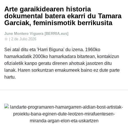
Arte garaikidearen historia
dokumental batera ekarri du Tamara
Garciak, feminismotik berrikusita
June Montero Viguera [BERRIA.eus]
| 2 de Julio 2026
Sei atal ditu eta 'Harri Biguna' du izena. 1960ko
hamarkadatik 2000ko hamarkadara bitartean, kontakizun
ofizialetik kanpo geratu direnen ahotsak jasotzen ditu
lanak. Haren sorkuntzan emakumeek baino ez dute parte
hartu.