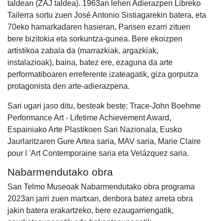
taldean (ZAJ taldea). 1963an lehen Adierazpen Libreko
Tailerra sortu zuen José Antonio Sistiagarekin batera, eta
70eko hamarkadaren hasieran, Parisen ezarri zituen
bere bizitokia eta sorkuntza-gunea. Bere ekoizpen
artistikoa zabala da (marrazkiak, argazkiak,
instalazioak), baina, batez ere, ezaguna da arte
performatiboaren erreferente izateagatik, giza gorputza
protagonista den arte-adierazpena.
Sari ugari jaso ditu, besteak beste: Trace-John Boehme
Performance Art - Lifetime Achievement Award,
Espainiako Arte Plastikoen Sari Nazionala, Eusko
Jaurlaritzaren Gure Artea saria, MAV saria, Marie Claire
pour l 'Art Contemporaine saria eta Velázquez saria.
Nabarmendutako obra
San Telmo Museoak Nabarmendutako obra programa
2023an jarri zuen martxan, denbora batez arreta obra
jakin batera erakartzeko, bere ezaugarriengatik,