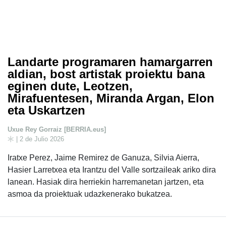
Landarte programaren hamargarren
aldian, bost artistak proiektu bana
eginen dute, Leotzen,
Mirafuentesen, Miranda Argan, Elon
eta Uskartzen
Uxue Rey Gorraiz [BERRIA.eus]
| 2 de Julio 2026
Iratxe Perez, Jaime Remirez de Ganuza, Silvia Aierra,
Hasier Larretxea eta Irantzu del Valle sortzaileak ariko dira
lanean. Hasiak dira herriekin harremanetan jartzen, eta
asmoa da proiektuak udazkenerako bukatzea.