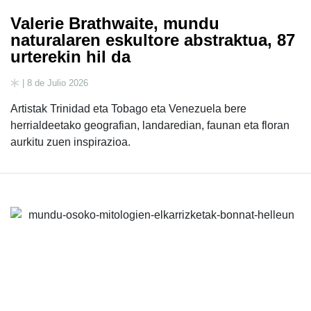
Valerie Brathwaite, mundu
naturalaren eskultore abstraktua, 87
urterekin hil da
| 8 de Julio 2026
Artistak Trinidad eta Tobago eta Venezuela bere
herrialdeetako geografian, landaredian, faunan eta floran
aurkitu zuen inspirazioa.