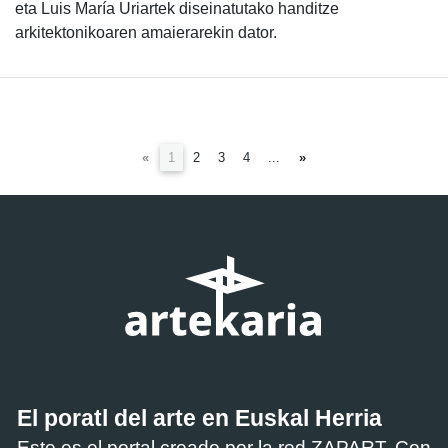
eta Luis María Uriartek diseinatutako handitze
arkitektonikoaren amaierarekin dator.
(current)
«
1
2
3
4
...
»
El poratl del arte en Euskal Herria
Este es el portal creado por la red ZAPART. Con