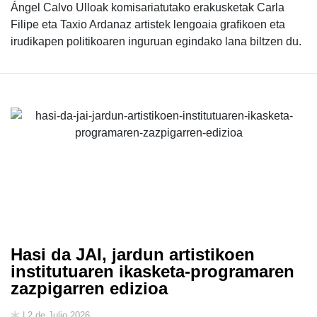
Ángel Calvo Ulloak komisariatutako erakusketak Carla
Filipe eta Taxio Ardanaz artistek lengoaia grafikoen eta
irudikapen politikoaren inguruan egindako lana biltzen du.
Hasi da JAI, jardun artistikoen
institutuaren ikasketa-programaren
zazpigarren edizioa
| 2 de Julio 2026