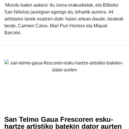
‘Mundu baten aukera' du izena erakusketak, eta Bilboko
San Nikolas jauregian egongo da, bihartik aurrera. 44
artistaren lanek osatzen dute: haien artean daude, besteak
beste, Carmen Calvo, Mari Puri Herrero eta Miquel
Barcelo.
San Telmo Gaua Frescoren esku-
hartze artistiko batekin dator aurten