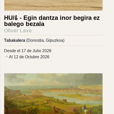
HU/هُ - Egin dantza inor begira ez
balego bezala
Oliver Laxe
Tabakalera
(Donostia, Gipuzkoa)
Desde el 17 de Julio 2026
Al 12 de Octubre 2026