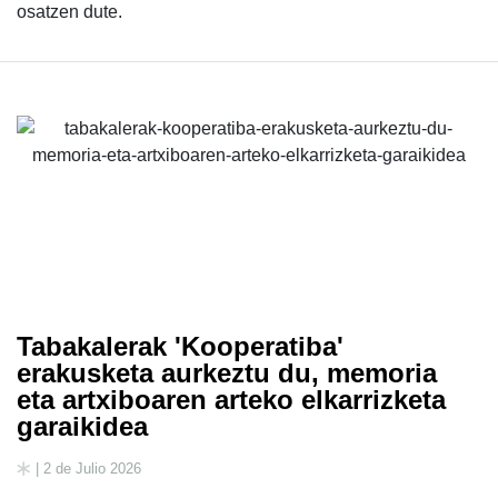
osatzen dute.
Tabakalerak 'Kooperatiba'
erakusketa aurkeztu du, memoria
eta artxiboaren arteko elkarrizketa
garaikidea
| 2 de Julio 2026