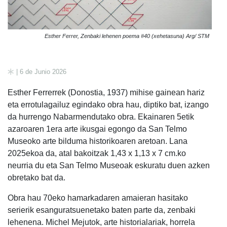
Esther Ferrer, Zenbaki lehenen poema #40 (xehetasuna) Arg/ STM
| 6 de Junio 2026
Esther Ferrerrek (Donostia, 1937) mihise gainean hariz
eta errotulagailuz egindako obra hau, diptiko bat, izango
da hurrengo Nabarmendutako obra. Ekainaren 5etik
azaroaren 1era arte ikusgai egongo da San Telmo
Museoko arte bilduma historikoaren aretoan. Lana
2025ekoa da, atal bakoitzak 1,43 x 1,13 x 7 cm.ko
neurria du eta San Telmo Museoak eskuratu duen azken
obretako bat da.
Obra hau 70eko hamarkadaren amaieran hasitako
serierik esanguratsuenetako baten parte da, zenbaki
lehenena. Michel Mejutok, arte historialariak, horrela