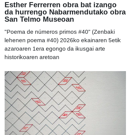
Esther Ferrerren obra bat izango
da hurrengo Nabarmendutako obra
San Telmo Museoan
"Poema de números primos #40" (Zenbaki
lehenen poema #40) 2026ko ekainaren 5etik
azaroaren 1era egongo da ikusgai arte
historikoaren aretoan