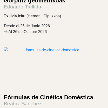
Gorputz geometrikoak
Eduardo Txillida
Txillida leku
(Hernani, Gipuzkoa)
Desde el 25 de Junio 2026
Al 26 de Octubre 2026
Fórmulas de Cinética Doméstica
Beatriz Sánchez