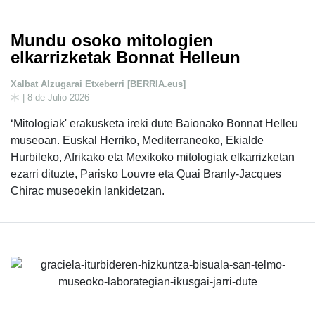
Mundu osoko mitologien
elkarrizketak Bonnat Helleun
Xalbat Alzugarai Etxeberri [BERRIA.eus]
| 8 de Julio 2026
‘Mitologiak' erakusketa ireki dute Baionako Bonnat Helleu
museoan. Euskal Herriko, Mediterraneoko, Ekialde
Hurbileko, Afrikako eta Mexikoko mitologiak elkarrizketan
ezarri dituzte, Parisko Louvre eta Quai Branly-Jacques
Chirac museoekin lankidetzan.