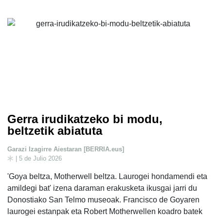
Gerra irudikatzeko bi modu,
beltzetik abiatuta
Garazi Izagirre Aiestaran [BERRIA.eus]
| 5 de Julio 2026
'Goya beltza, Motherwell beltza. Laurogei hondamendi eta
amildegi bat' izena daraman erakusketa ikusgai jarri du
Donostiako San Telmo museoak. Francisco de Goyaren
laurogei estanpak eta Robert Motherwellen koadro batek