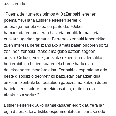
azaltzen du:
"Poema de números primos #40 (Zenbaki lehenen
poema #40) lana Esther Ferrerren serierik
adierazgarrienetako baten parte da, 70eko
hamarkadaren amaieran hasi eta ordutik formatu eta
euskarri ugaritan garatua. Ferrerrek zenbaki lehenekiko
zuen interesa berak izandako amets baten ondoren sortu
zen, non zenbaki-itsaso amaigabe batean zegoen
artista. Orduz geroztik, artistak sekuentzia matematiko
hori erabili du betierekoaren eta barne hartu ezin
daitekeenaren metafora gisa. Zenbakiak espiraletan edo
beste disposizio geometriko batzuetan banatzen dira
askotan, zenbaki konposatuen gabezia markatzen duten
hariekin edo kolore-lerroekin osatuta, erritmoa eta
aldakuntza sortuz."
Esther Ferrerrek 60ko hamarkadaren erditik aurrera lan
egin du praktika artistiko esperimentaletan, banaka edo