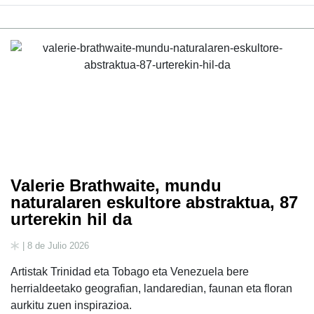
Valerie Brathwaite, mundu
naturalaren eskultore abstraktua, 87
urterekin hil da
| 8 de Julio 2026
Artistak Trinidad eta Tobago eta Venezuela bere
herrialdeetako geografian, landaredian, faunan eta floran
aurkitu zuen inspirazioa.