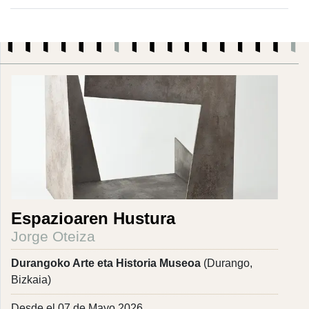
Espazioaren Hustura
Jorge Oteiza
Durangoko Arte eta Historia Museoa
(Durango,
Bizkaia)
Desde el 07 de Mayo 2026