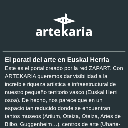
El poratl del arte en Euskal Herria
Este es el portal creado por la red ZAPART. Con
ARTEKARIA queremos dar visibilidad a la
increíble riqueza artística e infraestructural de
nuestro pequeño territorio vasco (Euskal Herri
osoa). De hecho, nos parece que en un
espacio tan reducido donde se encuentran
tantos museos (Artium, Oteiza, Oteiza, Artes de
Bilbo, Guggenheim…), centros de arte (Uharte-