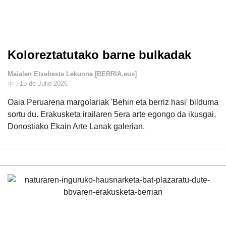
Koloreztatutako barne bulkadak
Maialen Etxebeste Lekuona [BERRIA.eus]
| 15 de Julio 2026
Oaia Peruarena margolariak 'Behin eta berriz hasi' bilduma
sortu du. Erakusketa irailaren 5era arte egongo da ikusgai,
Donostiako Ekain Arte Lanak galerian.