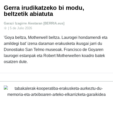
Gerra irudikatzeko bi modu,
beltzetik abiatuta
Garazi Izagirre Aiestaran [BERRIA.eus]
| 5 de Julio 2026
'Goya beltza, Motherwell beltza. Laurogei hondamendi eta
amildegi bat' izena daraman erakusketa ikusgai jarri du
Donostiako San Telmo museoak. Francisco de Goyaren
laurogei estanpak eta Robert Motherwellen koadro batek
osatzen dute.