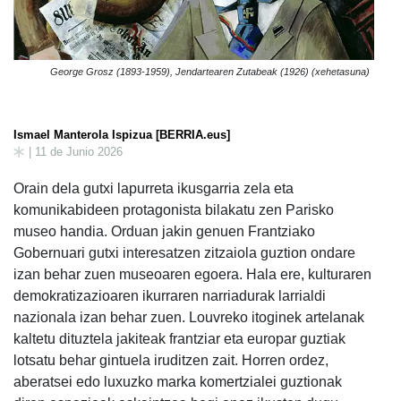
George Grosz (1893-1959), Jendartearen Zutabeak (1926) (xehetasuna)
Ismael Manterola Ispizua [BERRIA.eus]
| 11 de Junio 2026
Orain dela gutxi lapurreta ikusgarria zela eta
komunikabideen protagonista bilakatu zen Parisko
museo handia. Orduan jakin genuen Frantziako
Gobernuari gutxi interesatzen zitzaiola guztion ondare
izan behar zuen museoaren egoera. Hala ere, kulturaren
demokratizazioaren ikurraren narriadurak larrialdi
nazionala izan behar zuen. Louvreko itoginek artelanak
kaltetu dituztela jakiteak frantziar eta europar guztiak
lotsatu behar gintuela iruditzen zait. Horren ordez,
aberatsei edo luxuzko marka komertzialei guztionak