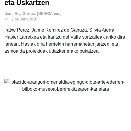
eta Uskartzen
Uxue Rey Gorraiz [BERRIA.eus]
| 2 de Julio 2026
Iratxe Perez, Jaime Remirez de Ganuza, Silvia Aierra,
Hasier Larretxea eta Irantzu del Valle sortzaileak ariko dira
lanean. Hasiak dira herriekin harremanetan jartzen, eta
asmoa da proiektuak udazkenerako bukatzea.