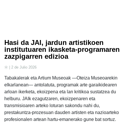
Hasi da JAI, jardun artistikoen
institutuaren ikasketa-programaren
zazpigarren edizioa
| 2 de Julio 2026
Tabakalerak eta Artium Museoak —Oteiza Museoarekin
elkarlanean— antolatuta, programak arte garaikidearen
arloan ikerketa, ekoizpena eta lan kritikoa sustatzea du
helburu. JAIk ezagutzaren, ekoizpenaren eta
transmisioaren arteko loturan sakondu nahi du,
prestakuntza-prozesuan dauden artisten eta nazioarteko
profesionalen artean hartu-emanerako gune bat sortuz.