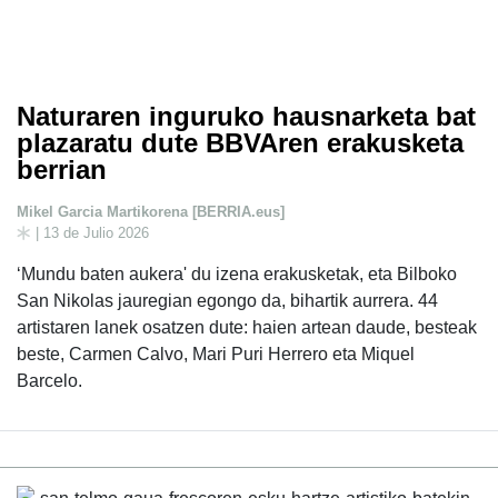
Naturaren inguruko hausnarketa bat
plazaratu dute BBVAren erakusketa
berrian
Mikel Garcia Martikorena [BERRIA.eus]
| 13 de Julio 2026
‘Mundu baten aukera' du izena erakusketak, eta Bilboko
San Nikolas jauregian egongo da, bihartik aurrera. 44
artistaren lanek osatzen dute: haien artean daude, besteak
beste, Carmen Calvo, Mari Puri Herrero eta Miquel
Barcelo.