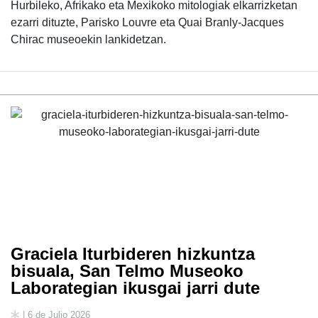
Hurbileko, Afrikako eta Mexikoko mitologiak elkarrizketan
ezarri dituzte, Parisko Louvre eta Quai Branly-Jacques
Chirac museoekin lankidetzan.
Graciela Iturbideren hizkuntza
bisuala, San Telmo Museoko
Laborategian ikusgai jarri dute
| 6 de Julio 2026