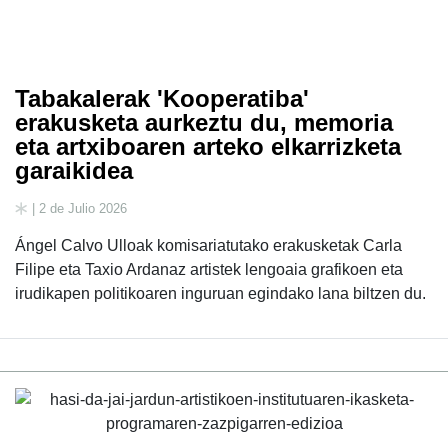
Tabakalerak 'Kooperatiba'
erakusketa aurkeztu du, memoria
eta artxiboaren arteko elkarrizketa
garaikidea
| 2 de Julio 2026
Ángel Calvo Ulloak komisariatutako erakusketak Carla
Filipe eta Taxio Ardanaz artistek lengoaia grafikoen eta
irudikapen politikoaren inguruan egindako lana biltzen du.