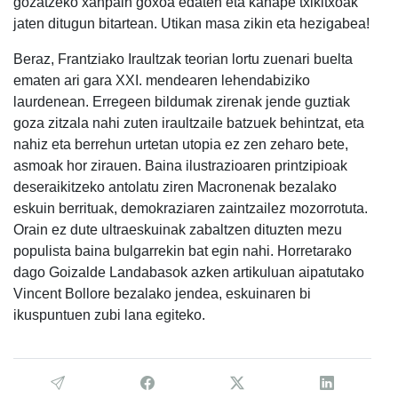
gozatzeko xanpain goxoa edaten eta kanape txikitxoak
jaten ditugun bitartean. Utikan masa zikin eta hezigabea!
Beraz, Frantziako Iraultzak teorian lortu zuenari buelta
ematen ari gara XXI. mendearen lehendabiziko
laurdenean. Erregeen bildumak zirenak jende guztiak
goza zitzala nahi zuten iraultzaile batzuek behintzat, eta
nahiz eta berrehun urtetan utopia ez zen zeharo bete,
asmoak hor zirauen. Baina ilustrazioaren printzipioak
deseraikitzeko antolatu ziren Macronenak bezalako
eskuin berrituak, demokraziaren zaintzailez mozorrotuta.
Orain ez dute ultraeskuinak zabaltzen dituzten mezu
populista baina bulgarrekin bat egin nahi. Horretarako
dago Goizalde Landabasok azken artikuluan aipatutako
Vincent Bollore bezalako jendea, eskuinaren bi
ikuspuntuen zubi lana egiteko.