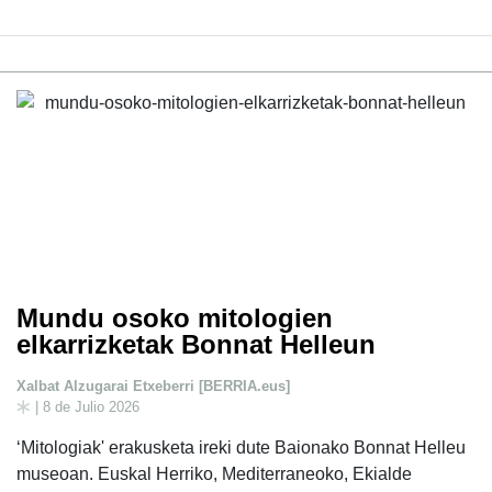
Mundu osoko mitologien
elkarrizketak Bonnat Helleun
Xalbat Alzugarai Etxeberri [BERRIA.eus]
| 8 de Julio 2026
‘Mitologiak' erakusketa ireki dute Baionako Bonnat Helleu
museoan. Euskal Herriko, Mediterraneoko, Ekialde