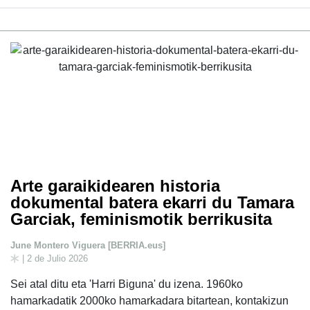
Arte garaikidearen historia
dokumental batera ekarri du Tamara
Garciak, feminismotik berrikusita
June Montero Viguera [BERRIA.eus]
| 2 de Julio 2026
Sei atal ditu eta 'Harri Biguna' du izena. 1960ko
hamarkadatik 2000ko hamarkadara bitartean, kontakizun