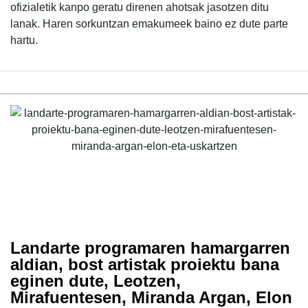
ofizialetik kanpo geratu direnen ahotsak jasotzen ditu
lanak. Haren sorkuntzan emakumeek baino ez dute parte
hartu.
Landarte programaren hamargarren
aldian, bost artistak proiektu bana
eginen dute, Leotzen,
Mirafuentesen, Miranda Argan, Elon