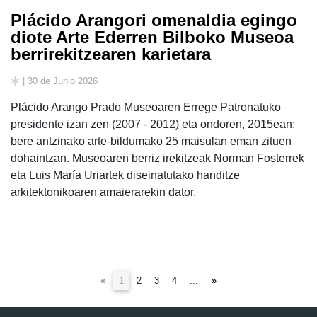
Plácido Arangori omenaldia egingo
diote Arte Ederren Bilboko Museoa
berrirekitzearen karietara
| 30 de Junio 2026
Plácido Arango Prado Museoaren Errege Patronatuko
presidente izan zen (2007 - 2012) eta ondoren, 2015ean;
bere antzinako arte-bildumako 25 maisulan eman zituen
dohaintzan. Museoaren berriz irekitzeak Norman Fosterrek
eta Luis María Uriartek diseinatutako handitze
arkitektonikoaren amaierarekin dator.
(current)
«
1
2
3
4
...
»