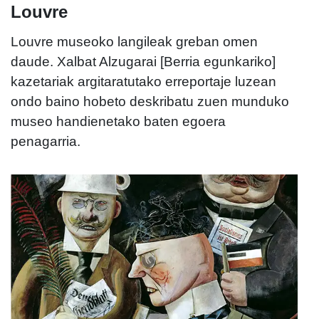
Louvre
Louvre museoko langileak greban omen
daude. Xalbat Alzugarai [Berria egunkariko]
kazetariak argitaratutako erreportaje luzean
ondo baino hobeto deskribatu zuen munduko
museo handienetako baten egoera
penagarria.