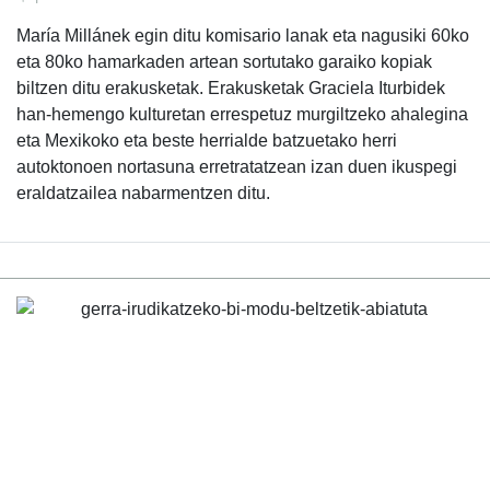
María Millánek egin ditu komisario lanak eta nagusiki 60ko
eta 80ko hamarkaden artean sortutako garaiko kopiak
biltzen ditu erakusketak. Erakusketak Graciela Iturbidek
han-hemengo kulturetan errespetuz murgiltzeko ahalegina
eta Mexikoko eta beste herrialde batzuetako herri
autoktonoen nortasuna erretratatzean izan duen ikuspegi
eraldatzailea nabarmentzen ditu.