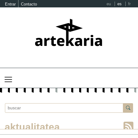
eu
es
fr
Entrar
Contacto
aktualitatea