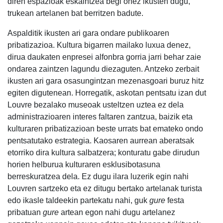
diren espazioak eskaintzea begi onez ikusten dugu,
trukean artelanen bat berritzen badute.
Aspalditik ikusten ari gara ondare publikoaren
pribatizazioa. Kultura bigarren mailako luxua denez,
dirua daukaten enpresei alfonbra gorria jarri behar zaie
ondarea zaintzen lagundu diezaguten. Antzeko zerbait
ikusten ari gara osasungintzan mezenasgoari buruz hitz
egiten digutenean. Horregatik, askotan pentsatu izan dut
Louvre bezalako museoak usteltzen uztea ez dela
administrazioaren interes faltaren zantzua, baizik eta
kulturaren pribatizazioan beste urrats bat emateko ondo
pentsatutako estrategia. Kaosaren aurrean aberatsak
etorriko dira kultura salbatzera; konturatu gabe dirudun
horien helburua kulturaren esklusibotasuna
berreskuratzea dela. Ez dugu ilara luzerik egin nahi
Louvren sartzeko eta ez ditugu bertako artelanak turista
edo ikasle taldeekin partekatu nahi, guk
gure
festa
pribatuan
gure
artean egon nahi dugu artelanez