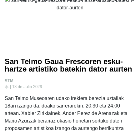
San Telmo Gaua Frescoren esku-
hartze artistiko batekin dator aurten
STM
| 13 de Julio 2026
San Telmo Museoaren udako irekiera berezia uztailak
18an izango da, doako sarrerarekin, 20:30 eta 24:00
artean. Xabier Zirikiainek, Ander Perez de Arenazak eta
Mario Azurzak berariaz okasio honetan sortuko duten
proposamen artistikoa izango da aurtengo berrikuntza