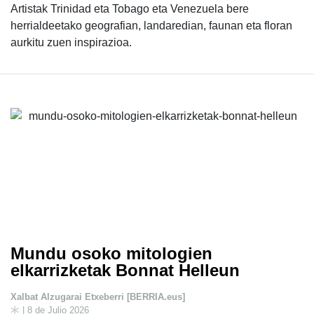
Artistak Trinidad eta Tobago eta Venezuela bere
herrialdeetako geografian, landaredian, faunan eta floran
aurkitu zuen inspirazioa.
Mundu osoko mitologien
elkarrizketak Bonnat Helleun
Xalbat Alzugarai Etxeberri [BERRIA.eus]
| 8 de Julio 2026