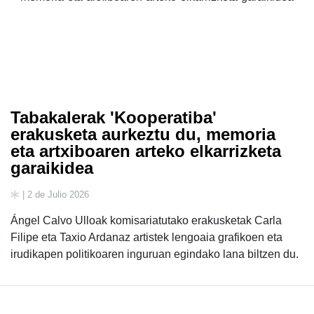
Tabakalerak 'Kooperatiba'
erakusketa aurkeztu du, memoria
eta artxiboaren arteko elkarrizketa
garaikidea
| 2 de Julio 2026
Ángel Calvo Ulloak komisariatutako erakusketak Carla
Filipe eta Taxio Ardanaz artistek lengoaia grafikoen eta
irudikapen politikoaren inguruan egindako lana biltzen du.