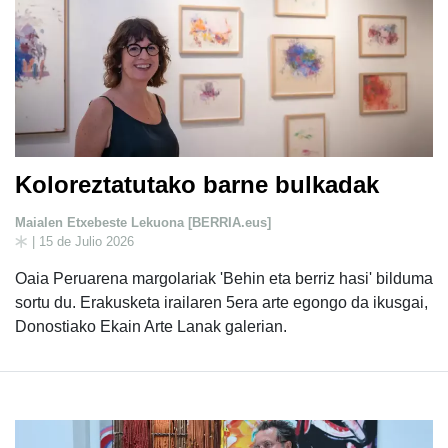
Koloreztatutako barne bulkadak
Maialen Etxebeste Lekuona [BERRIA.eus]
| 15 de Julio 2026
Oaia Peruarena margolariak 'Behin eta berriz hasi' bilduma
sortu du. Erakusketa irailaren 5era arte egongo da ikusgai,
Donostiako Ekain Arte Lanak galerian.