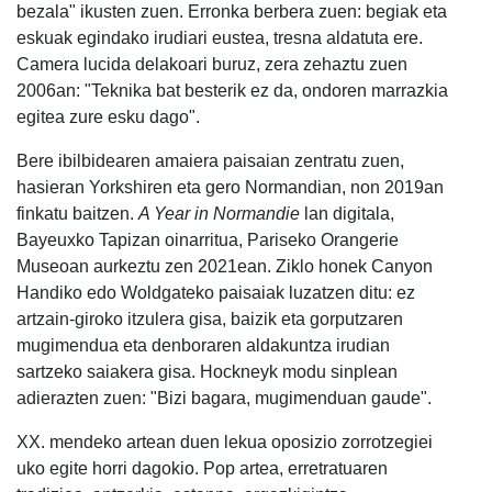
bezala" ikusten zuen. Erronka berbera zuen: begiak eta
eskuak egindako irudiari eustea, tresna aldatuta ere.
Camera lucida delakoari buruz, zera zehaztu zuen
2006an: "Teknika bat besterik ez da, ondoren marrazkia
egitea zure esku dago".
Bere ibilbidearen amaiera paisaian zentratu zuen,
hasieran Yorkshiren eta gero Normandian, non 2019an
finkatu baitzen.
A Year in Normandie
lan digitala,
Bayeuxko Tapizan oinarritua, Pariseko Orangerie
Museoan aurkeztu zen 2021ean. Ziklo honek Canyon
Handiko edo Woldgateko paisaiak luzatzen ditu: ez
artzain-giroko itzulera gisa, baizik eta gorputzaren
mugimendua eta denboraren aldakuntza irudian
sartzeko saiakera gisa. Hockneyk modu sinplean
adierazten zuen: "Bizi bagara, mugimenduan gaude".
XX. mendeko artean duen lekua oposizio zorrotzegiei
uko egite horri dagokio. Pop artea, erretratuaren