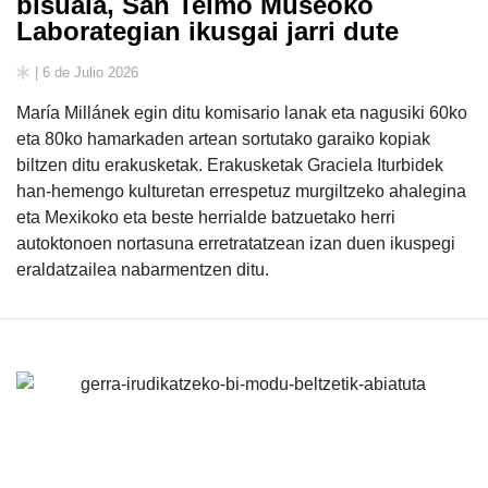
bisuala, San Telmo Museoko
Laborategian ikusgai jarri dute
| 6 de Julio 2026
María Millánek egin ditu komisario lanak eta nagusiki 60ko
eta 80ko hamarkaden artean sortutako garaiko kopiak
biltzen ditu erakusketak. Erakusketak Graciela Iturbidek
han-hemengo kulturetan errespetuz murgiltzeko ahalegina
eta Mexikoko eta beste herrialde batzuetako herri
autoktonoen nortasuna erretratatzean izan duen ikuspegi
eraldatzailea nabarmentzen ditu.