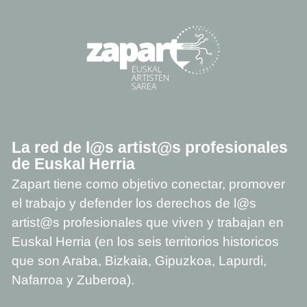
La red de l@s artist@s profesionales
de Euskal Herria
Zapart tiene como objetivo conectar, promover
el trabajo y defender los derechos de l@s
artist@s profesionales que viven y trabajan en
Euskal Herria (en los seis territorios historicos
que son Araba, Bizkaia, Gipuzkoa, Lapurdi,
Nafarroa y Zuberoa).