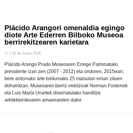
Plácido Arangori omenaldia egingo
diote Arte Ederren Bilboko Museoa
berrirekitzearen karietara
| 30 de Junio 2026
Plácido Arango Prado Museoaren Errege Patronatuko
presidente izan zen (2007 - 2012) eta ondoren, 2015ean;
bere antzinako arte-bildumako 25 maisulan eman zituen
dohaintzan. Museoaren berriz irekitzeak Norman Fosterrek
eta Luis María Uriartek diseinatutako handitze
arkitektonikoaren amaierarekin dator.