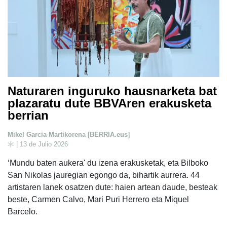
Naturaren inguruko hausnarketa bat
plazaratu dute BBVAren erakusketa
berrian
Mikel Garcia Martikorena [BERRIA.eus]
| 13 de Julio 2026
‘Mundu baten aukera' du izena erakusketak, eta Bilboko
San Nikolas jauregian egongo da, bihartik aurrera. 44
artistaren lanek osatzen dute: haien artean daude, besteak
beste, Carmen Calvo, Mari Puri Herrero eta Miquel
Barcelo.