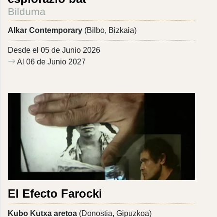
Bilduma
Alkar Contemporary
(Bilbo, Bizkaia)
Desde el 05 de Junio 2026
Al 06 de Junio 2027
El Efecto Farocki
Kubo Kutxa aretoa
(Donostia, Gipuzkoa)