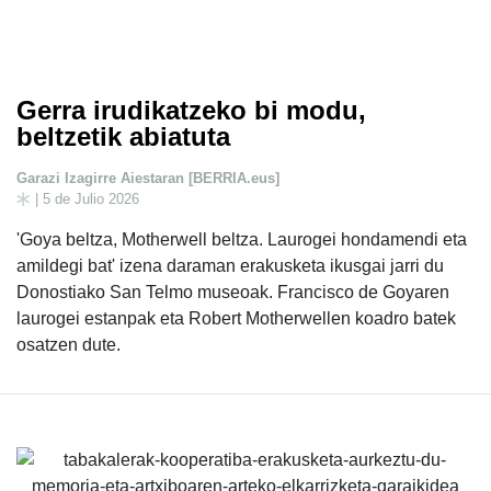
Gerra irudikatzeko bi modu,
beltzetik abiatuta
Garazi Izagirre Aiestaran [BERRIA.eus]
| 5 de Julio 2026
'Goya beltza, Motherwell beltza. Laurogei hondamendi eta
amildegi bat' izena daraman erakusketa ikusgai jarri du
Donostiako San Telmo museoak. Francisco de Goyaren
laurogei estanpak eta Robert Motherwellen koadro batek
osatzen dute.