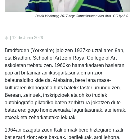
David Hockney, 2017 Arg/ Connaissance des Arts. CC by 3.0
| 12 de Junio 2026
Bradforden (Yorkshire) jaio zen 1937ko uztailaren 9an,
eta Bradford School of Art zein Royal College of Art
eskoletan trebatu zen. 1960ko hamarkadaren hasieran
pop art britainiarrari ikusgaitasuna eman zion
belaunaldiko kide da. Alabaina, bere lana masa-
kulturaren ikonografia huts batetik laster urrundu zen.
Berean, zeinuek, inskripzioek eta ohiko irudiek
autobiografia piktoriko baten zerbitzura jokatzen dute
batez ere: gogo homosexuala, laguntasunak, atelierrak,
etxeak eta zeharkatutako lekuak.
1964an ezagutu zuen Kaliforniak bere hiztegiaren zati
bat ezarri zion: etxe baxuak, igerilekuak, argi lehorra,