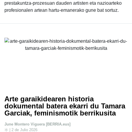
prestakuntza-prozesuan dauden artisten eta nazioarteko
profesionalen artean hartu-emanerako gune bat sortuz.
Arte garaikidearen historia
dokumental batera ekarri du Tamara
Garciak, feminismotik berrikusita
June Montero Viguera [BERRIA.eus]
| 2 de Julio 2026