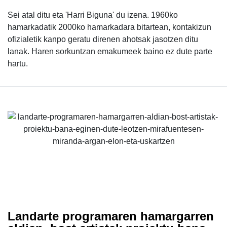
Sei atal ditu eta 'Harri Biguna' du izena. 1960ko
hamarkadatik 2000ko hamarkadara bitartean, kontakizun
ofizialetik kanpo geratu direnen ahotsak jasotzen ditu
lanak. Haren sorkuntzan emakumeek baino ez dute parte
hartu.
Landarte programaren hamargarren