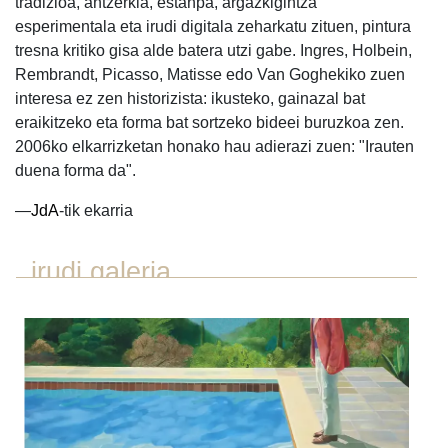
tradizioa, antzerkia, estanpa, argazkigintza
esperimentala eta irudi digitala zeharkatu zituen, pintura
tresna kritiko gisa alde batera utzi gabe. Ingres, Holbein,
Rembrandt, Picasso, Matisse edo Van Goghekiko zuen
interesa ez zen historizista: ikusteko, gainazal bat
eraikitzeko eta forma bat sortzeko bideei buruzkoa zen.
2006ko elkarrizketan honako hau adierazi zuen: "Irauten
duena forma da".
—
JdA
-tik ekarria
irudi galeria