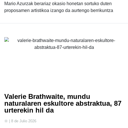
Mario Azurzak berariaz okasio honetan sortuko duten
proposamen artistikoa izango da aurtengo berrikuntza
Valerie Brathwaite, mundu
naturalaren eskultore abstraktua, 87
urterekin hil da
| 8 de Julio 2026