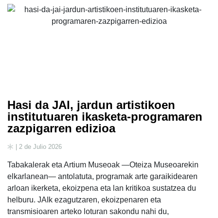
Hasi da JAI, jardun artistikoen
institutuaren ikasketa-programaren
zazpigarren edizioa
| 2 de Julio 2026
Tabakalerak eta Artium Museoak —Oteiza Museoarekin
elkarlanean— antolatuta, programak arte garaikidearen
arloan ikerketa, ekoizpena eta lan kritikoa sustatzea du
helburu. JAIk ezagutzaren, ekoizpenaren eta
transmisioaren arteko loturan sakondu nahi du,