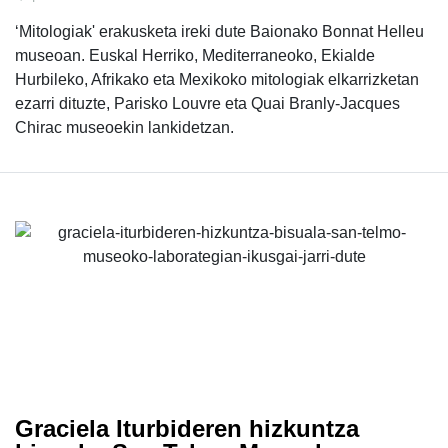
‘Mitologiak' erakusketa ireki dute Baionako Bonnat Helleu
museoan. Euskal Herriko, Mediterraneoko, Ekialde
Hurbileko, Afrikako eta Mexikoko mitologiak elkarrizketan
ezarri dituzte, Parisko Louvre eta Quai Branly-Jacques
Chirac museoekin lankidetzan.
Graciela Iturbideren hizkuntza