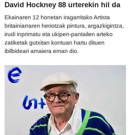
David Hockney 88 urterekin hil da
Ekainaren 12 honetan iragarritako Artista
britainiarraren heriotzak pintura, argazkigintza,
irudi inprimatu eta ukipen-pantailen arteko
zatiketak gutxitan kontuan hartu dituen
ibilbideari amaiera eman dio.