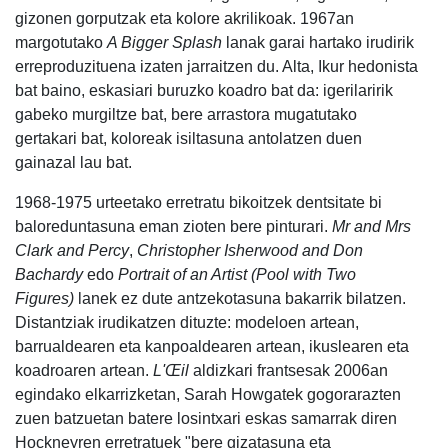
gizonen gorputzak eta kolore akrilikoak. 1967an
margotutako
A Bigger Splash
lanak garai hartako irudirik
erreproduzituena izaten jarraitzen du. Alta, Ikur hedonista
bat baino, eskasiari buruzko koadro bat da: igerilaririk
gabeko murgiltze bat, bere arrastora mugatutako
gertakari bat, koloreak isiltasuna antolatzen duen
gainazal lau bat.
1968-1975 urteetako erretratu bikoitzek dentsitate bi
baloreduntasuna eman zioten bere pinturari.
Mr and Mrs
Clark and Percy
,
Christopher Isherwood and Don
Bachardy
edo
Portrait of an Artist (Pool with Two
Figures)
lanek ez dute antzekotasuna bakarrik bilatzen.
Distantziak irudikatzen dituzte: modeloen artean,
barrualdearen eta kanpoaldearen artean, ikuslearen eta
koadroaren artean.
L'Œil
aldizkari frantsesak 2006an
egindako elkarrizketan, Sarah Howgatek gogorarazten
zuen batzuetan batere losintxari eskas samarrak diren
Hockneyren erretratuek "bere gizatasuna eta