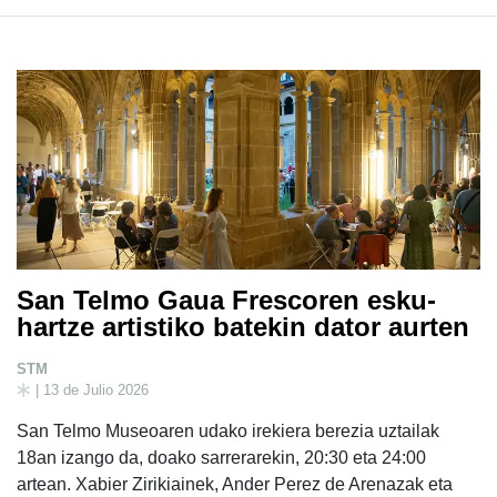
San Telmo Gaua Frescoren esku-
hartze artistiko batekin dator aurten
STM
| 13 de Julio 2026
San Telmo Museoaren udako irekiera berezia uztailak
18an izango da, doako sarrerarekin, 20:30 eta 24:00
artean. Xabier Zirikiainek, Ander Perez de Arenazak eta