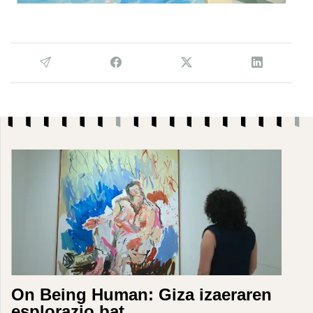
On Being Human: Giza izaeraren
esplorazio bat