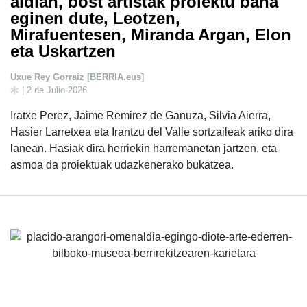
aldian, bost artistak proiektu bana
eginen dute, Leotzen,
Mirafuentesen, Miranda Argan, Elon
eta Uskartzen
Uxue Rey Gorraiz [BERRIA.eus]
| 2 de Julio 2026
Iratxe Perez, Jaime Remirez de Ganuza, Silvia Aierra,
Hasier Larretxea eta Irantzu del Valle sortzaileak ariko dira
lanean. Hasiak dira herriekin harremanetan jartzen, eta
asmoa da proiektuak udazkenerako bukatzea.