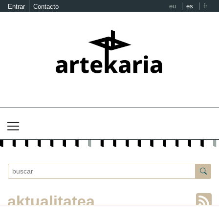
eu
es
fr
Entrar
Contacto
aktualitatea