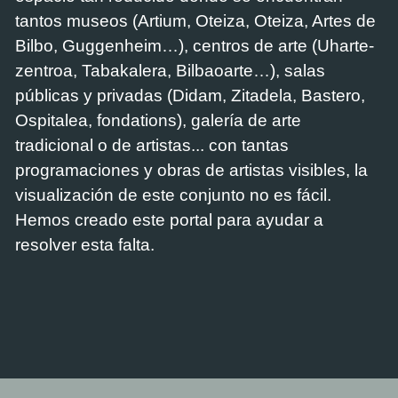
tantos museos (Artium, Oteiza, Oteiza, Artes de
Bilbo, Guggenheim…), centros de arte (Uharte-
zentroa, Tabakalera, Bilbaoarte…), salas
públicas y privadas (Didam, Zitadela, Bastero,
Ospitalea, fondations), galería de arte
tradicional o de artistas... con tantas
programaciones y obras de artistas visibles, la
visualización de este conjunto no es fácil.
Hemos creado este portal para ayudar a
resolver esta falta.