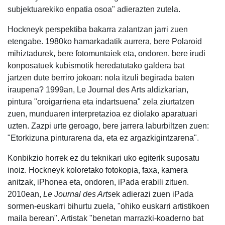
subjektuarekiko enpatia osoa" adierazten zutela.
Hockneyk perspektiba bakarra zalantzan jarri zuen
etengabe. 1980ko hamarkadatik aurrera, bere Polaroid
mihiztadurek, bere fotomuntaiek eta, ondoren, bere irudi
konposatuek kubismotik heredatutako galdera bat
jartzen dute berriro jokoan: nola itzuli begirada baten
iraupena? 1999an, Le Journal des Arts aldizkarian,
pintura "oroigarriena eta indartsuena" zela ziurtatzen
zuen, munduaren interpretazioa ez diolako aparatuari
uzten. Zazpi urte geroago, bere jarrera laburbiltzen zuen:
"Etorkizuna pinturarena da, eta ez argazkigintzarena".
Konbikzio horrek ez du teknikari uko egiterik suposatu
inoiz. Hockneyk koloretako fotokopia, faxa, kamera
anitzak, iPhonea eta, ondoren, iPada erabili zituen.
2010ean,
Le Journal des Arts
ek adierazi zuen iPada
sormen-euskarri bihurtu zuela, "ohiko euskarri artistikoen
maila berean". Artistak "benetan marrazki-koaderno bat