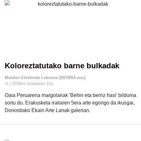
Koloreztatutako barne bulkadak
Maialen Etxebeste Lekuona [BERRIA.eus]
| 2026ko Uztailaren 15a
Oaia Peruarena margolariak 'Behin eta berriz hasi' bilduma
sortu du. Erakusketa irailaren 5era arte egongo da ikusgai,
Donostiako Ekain Arte Lanak galerian.