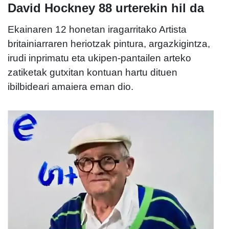
David Hockney 88 urterekin hil da
Ekainaren 12 honetan iragarritako Artista
britainiarraren heriotzak pintura, argazkigintza,
irudi inprimatu eta ukipen-pantailen arteko
zatiketak gutxitan kontuan hartu dituen
ibilbideari amaiera eman dio.