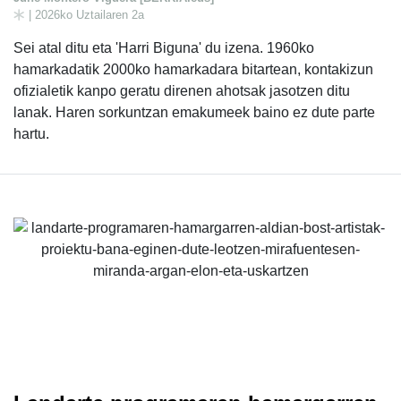
| 2026ko Uztailaren 2a
Sei atal ditu eta 'Harri Biguna' du izena. 1960ko
hamarkadatik 2000ko hamarkadara bitartean, kontakizun
ofizialetik kanpo geratu direnen ahotsak jasotzen ditu
lanak. Haren sorkuntzan emakumeek baino ez dute parte
hartu.