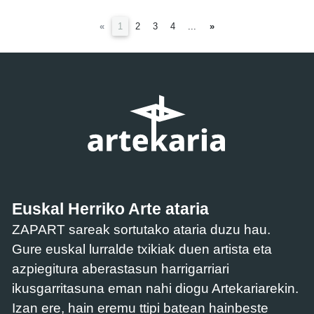
(current)
«
1
2
3
4
...
»
Euskal Herriko Arte ataria
ZAPART sareak sortutako ataria duzu hau.
Gure euskal lurralde txikiak duen artista eta
azpiegitura aberastasun harrigarriari
ikusgarritasuna eman nahi diogu Artekariarekin.
Izan ere, hain eremu ttipi batean hainbeste