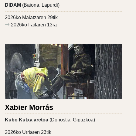
DIDAM
(Baiona, Lapurdi)
2026ko Maiatzaren 29tik
2026ko Irailaren 13ra
Xabier Morrás
Kubo Kutxa aretoa
(Donostia, Gipuzkoa)
2026ko Urriaren 23tik