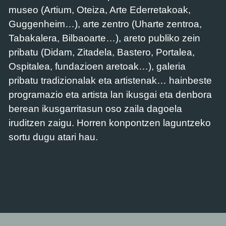
museo (Artium, Oteiza, Arte Ederretakoak,
Guggenheim…), arte zentro (Uharte zentroa,
Tabakalera, Bilbaoarte…), areto publiko zein
pribatu (Didam, Zitadela, Bastero, Portalea,
Ospitalea, fundazioen aretoak…), galeria
pribatu tradizionalak eta artistenak… hainbeste
programazio eta artista lan ikusgai eta denbora
berean ikusgarritasun oso zaila dagoela
iruditzen zaigu. Horren konpontzen laguntzeko
sortu dugu atari hau.