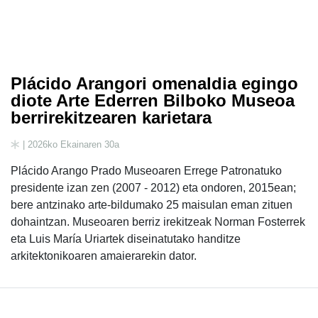
Plácido Arangori omenaldia egingo
diote Arte Ederren Bilboko Museoa
berrirekitzearen karietara
| 2026ko Ekainaren 30a
Plácido Arango Prado Museoaren Errege Patronatuko
presidente izan zen (2007 - 2012) eta ondoren, 2015ean;
bere antzinako arte-bildumako 25 maisulan eman zituen
dohaintzan. Museoaren berriz irekitzeak Norman Fosterrek
eta Luis María Uriartek diseinatutako handitze
arkitektonikoaren amaierarekin dator.