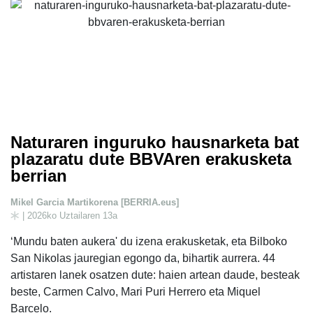
Naturaren inguruko hausnarketa bat
plazaratu dute BBVAren erakusketa
berrian
Mikel Garcia Martikorena [BERRIA.eus]
| 2026ko Uztailaren 13a
‘Mundu baten aukera' du izena erakusketak, eta Bilboko
San Nikolas jauregian egongo da, bihartik aurrera. 44
artistaren lanek osatzen dute: haien artean daude, besteak
beste, Carmen Calvo, Mari Puri Herrero eta Miquel
Barcelo.