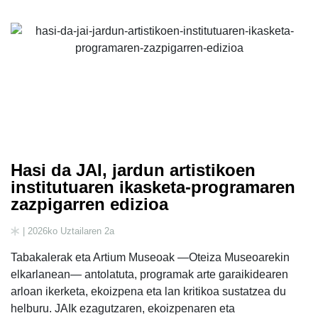
Hasi da JAI, jardun artistikoen
institutuaren ikasketa-programaren
zazpigarren edizioa
| 2026ko Uztailaren 2a
Tabakalerak eta Artium Museoak —Oteiza Museoarekin
elkarlanean— antolatuta, programak arte garaikidearen
arloan ikerketa, ekoizpena eta lan kritikoa sustatzea du
helburu. JAIk ezagutzaren, ekoizpenaren eta