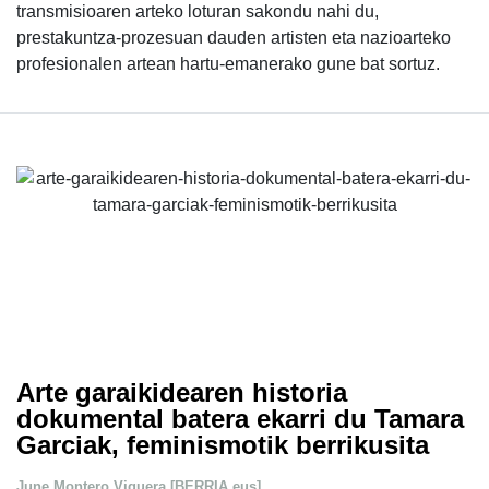
transmisioaren arteko loturan sakondu nahi du,
prestakuntza-prozesuan dauden artisten eta nazioarteko
profesionalen artean hartu-emanerako gune bat sortuz.
Arte garaikidearen historia
dokumental batera ekarri du Tamara
Garciak, feminismotik berrikusita
June Montero Viguera [BERRIA.eus]