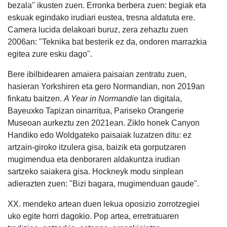
bezala" ikusten zuen. Erronka berbera zuen: begiak eta
eskuak egindako irudiari eustea, tresna aldatuta ere.
Camera lucida delakoari buruz, zera zehaztu zuen
2006an: "Teknika bat besterik ez da, ondoren marrazkia
egitea zure esku dago".
Bere ibilbidearen amaiera paisaian zentratu zuen,
hasieran Yorkshiren eta gero Normandian, non 2019an
finkatu baitzen.
A Year in Normandie
lan digitala,
Bayeuxko Tapizan oinarritua, Pariseko Orangerie
Museoan aurkeztu zen 2021ean. Ziklo honek Canyon
Handiko edo Woldgateko paisaiak luzatzen ditu: ez
artzain-giroko itzulera gisa, baizik eta gorputzaren
mugimendua eta denboraren aldakuntza irudian
sartzeko saiakera gisa. Hockneyk modu sinplean
adierazten zuen: "Bizi bagara, mugimenduan gaude".
XX. mendeko artean duen lekua oposizio zorrotzegiei
uko egite horri dagokio. Pop artea, erretratuaren