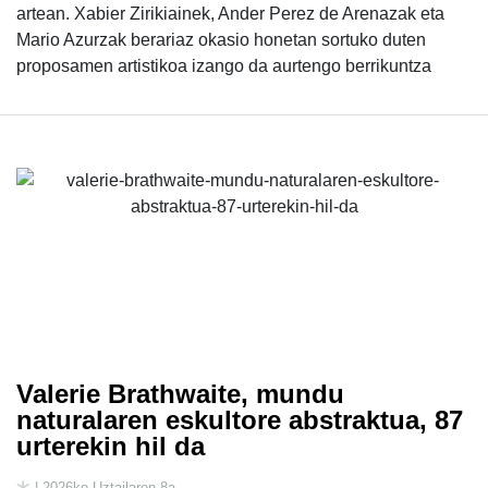
artean. Xabier Zirikiainek, Ander Perez de Arenazak eta
Mario Azurzak berariaz okasio honetan sortuko duten
proposamen artistikoa izango da aurtengo berrikuntza
Valerie Brathwaite, mundu
naturalaren eskultore abstraktua, 87
urterekin hil da
| 2026ko Uztailaren 8a