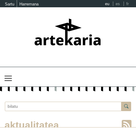
eu
es
fr
Sartu
Harremana
aktualitatea