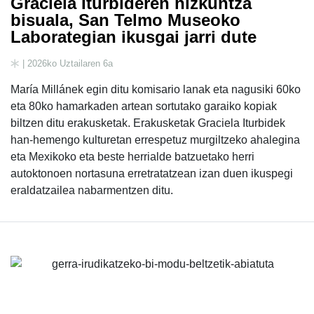
Graciela Iturbideren hizkuntza
bisuala, San Telmo Museoko
Laborategian ikusgai jarri dute
| 2026ko Uztailaren 6a
María Millánek egin ditu komisario lanak eta nagusiki 60ko
eta 80ko hamarkaden artean sortutako garaiko kopiak
biltzen ditu erakusketak. Erakusketak Graciela Iturbidek
han-hemengo kulturetan errespetuz murgiltzeko ahalegina
eta Mexikoko eta beste herrialde batzuetako herri
autoktonoen nortasuna erretratatzean izan duen ikuspegi
eraldatzailea nabarmentzen ditu.