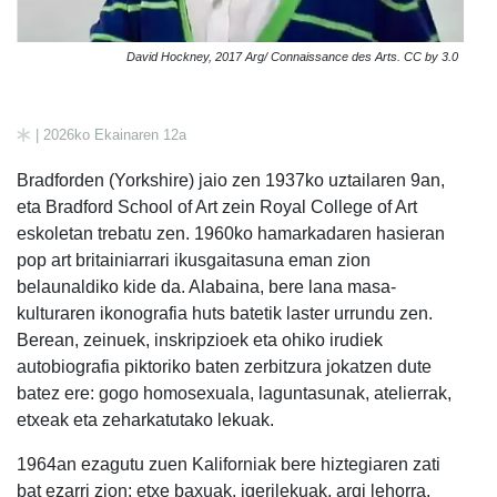
David Hockney, 2017 Arg/ Connaissance des Arts. CC by 3.0
| 2026ko Ekainaren 12a
Bradforden (Yorkshire) jaio zen 1937ko uztailaren 9an,
eta Bradford School of Art zein Royal College of Art
eskoletan trebatu zen. 1960ko hamarkadaren hasieran
pop art britainiarrari ikusgaitasuna eman zion
belaunaldiko kide da. Alabaina, bere lana masa-
kulturaren ikonografia huts batetik laster urrundu zen.
Berean, zeinuek, inskripzioek eta ohiko irudiek
autobiografia piktoriko baten zerbitzura jokatzen dute
batez ere: gogo homosexuala, laguntasunak, atelierrak,
etxeak eta zeharkatutako lekuak.
1964an ezagutu zuen Kaliforniak bere hiztegiaren zati
bat ezarri zion: etxe baxuak, igerilekuak, argi lehorra,