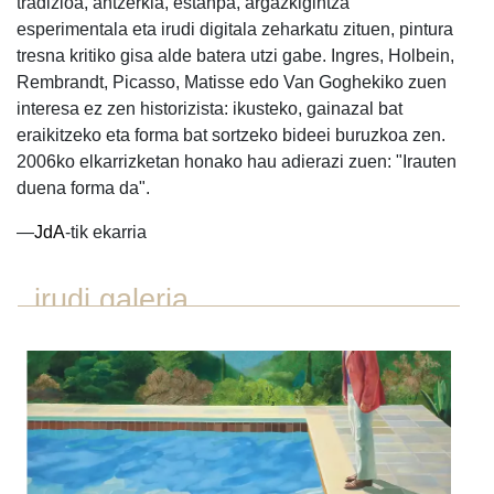
tradizioa, antzerkia, estanpa, argazkigintza
esperimentala eta irudi digitala zeharkatu zituen, pintura
tresna kritiko gisa alde batera utzi gabe. Ingres, Holbein,
Rembrandt, Picasso, Matisse edo Van Goghekiko zuen
interesa ez zen historizista: ikusteko, gainazal bat
eraikitzeko eta forma bat sortzeko bideei buruzkoa zen.
2006ko elkarrizketan honako hau adierazi zuen: "Irauten
duena forma da".
—
JdA
-tik ekarria
irudi galeria