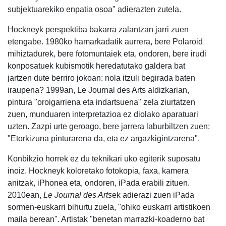
subjektuarekiko enpatia osoa" adierazten zutela.
Hockneyk perspektiba bakarra zalantzan jarri zuen
etengabe. 1980ko hamarkadatik aurrera, bere Polaroid
mihiztadurek, bere fotomuntaiek eta, ondoren, bere irudi
konposatuek kubismotik heredatutako galdera bat
jartzen dute berriro jokoan: nola itzuli begirada baten
iraupena? 1999an, Le Journal des Arts aldizkarian,
pintura "oroigarriena eta indartsuena" zela ziurtatzen
zuen, munduaren interpretazioa ez diolako aparatuari
uzten. Zazpi urte geroago, bere jarrera laburbiltzen zuen:
"Etorkizuna pinturarena da, eta ez argazkigintzarena".
Konbikzio horrek ez du teknikari uko egiterik suposatu
inoiz. Hockneyk koloretako fotokopia, faxa, kamera
anitzak, iPhonea eta, ondoren, iPada erabili zituen.
2010ean,
Le Journal des Arts
ek adierazi zuen iPada
sormen-euskarri bihurtu zuela, "ohiko euskarri artistikoen
maila berean". Artistak "benetan marrazki-koaderno bat