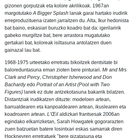
gizonen gorputzak eta kolore akrilikoak. 1967an
margotutako
A Bigger Splash
lanak garai hartako irudirik
erreproduzituena izaten jarraitzen du. Alta, Ikur hedonista
bat baino, eskasiari buruzko koadro bat da: igerilaririk
gabeko murgiltze bat, bere arrastora mugatutako
gertakari bat, koloreak isiltasuna antolatzen duen
gainazal lau bat.
1968-1975 urteetako erretratu bikoitzek dentsitate bi
baloreduntasuna eman zioten bere pinturari.
Mr and Mrs
Clark and Percy
,
Christopher Isherwood and Don
Bachardy
edo
Portrait of an Artist (Pool with Two
Figures)
lanek ez dute antzekotasuna bakarrik bilatzen.
Distantziak irudikatzen dituzte: modeloen artean,
barrualdearen eta kanpoaldearen artean, ikuslearen eta
koadroaren artean.
L'Œil
aldizkari frantsesak 2006an
egindako elkarrizketan, Sarah Howgatek gogorarazten
zuen batzuetan batere losintxari eskas samarrak diren
Hockneyren erretratuek "bere gizatasuna eta