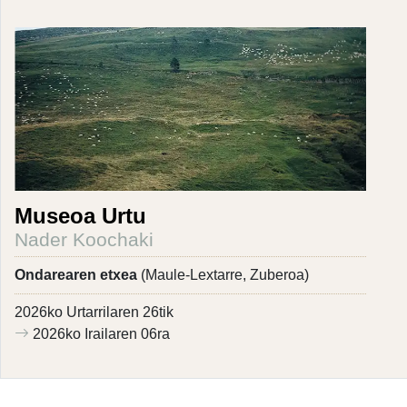
Museoa Urtu
Nader Koochaki
Ondarearen etxea
(Maule-Lextarre, Zuberoa)
2026ko Urtarrilaren 26tik
2026ko Irailaren 06ra