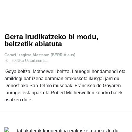
Gerra irudikatzeko bi modu,
beltzetik abiatuta
Garazi Izagirre Aiestaran [BERRIA.eus]
| 2026ko Uztailaren 5a
'Goya beltza, Motherwell beltza. Laurogei hondamendi eta
amildegi bat' izena daraman erakusketa ikusgai jarri du
Donostiako San Telmo museoak. Francisco de Goyaren
laurogei estanpak eta Robert Motherwellen koadro batek
osatzen dute.