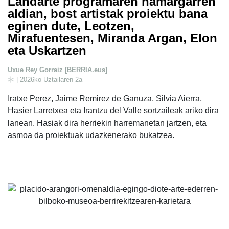
Landarte programaren hamargarren
aldian, bost artistak proiektu bana
eginen dute, Leotzen,
Mirafuentesen, Miranda Argan, Elon
eta Uskartzen
Uxue Rey Gorraiz [BERRIA.eus]
| 2026ko Uztailaren 2a
Iratxe Perez, Jaime Remirez de Ganuza, Silvia Aierra,
Hasier Larretxea eta Irantzu del Valle sortzaileak ariko dira
lanean. Hasiak dira herriekin harremanetan jartzen, eta
asmoa da proiektuak udazkenerako bukatzea.