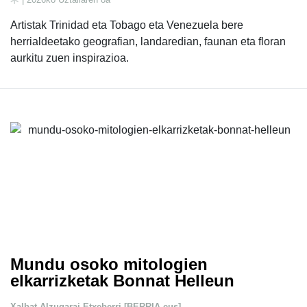
Artistak Trinidad eta Tobago eta Venezuela bere
herrialdeetako geografian, landaredian, faunan eta floran
aurkitu zuen inspirazioa.
Mundu osoko mitologien
elkarrizketak Bonnat Helleun
Xalbat Alzugarai Etxeberri [BERRIA.eus]