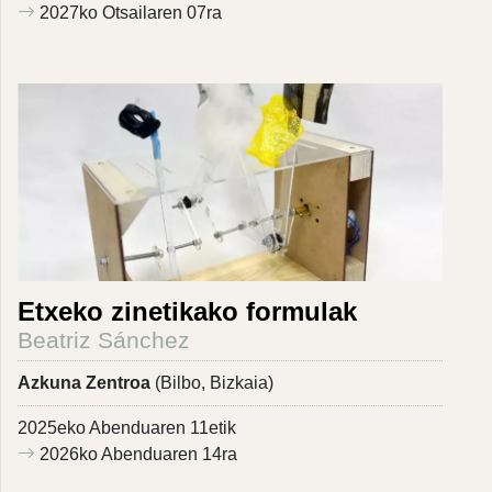
2027ko Otsailaren 07ra
Etxeko zinetikako formulak
Beatriz Sánchez
Azkuna Zentroa
(Bilbo, Bizkaia)
2025eko Abenduaren 11etik
2026ko Abenduaren 14ra