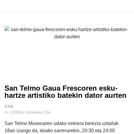
San Telmo Gaua Frescoren esku-
hartze artistiko batekin dator aurten
STM
| 2026ko Uztailaren 13a
San Telmo Museoaren udako irekiera berezia uztailak
18an izango da, doako sarrerarekin, 20:30 eta 24:00