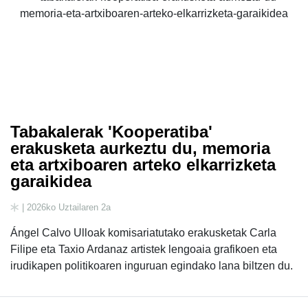
Tabakalerak 'Kooperatiba'
erakusketa aurkeztu du, memoria
eta artxiboaren arteko elkarrizketa
garaikidea
| 2026ko Uztailaren 2a
Ángel Calvo Ulloak komisariatutako erakusketak Carla
Filipe eta Taxio Ardanaz artistek lengoaia grafikoen eta
irudikapen politikoaren inguruan egindako lana biltzen du.