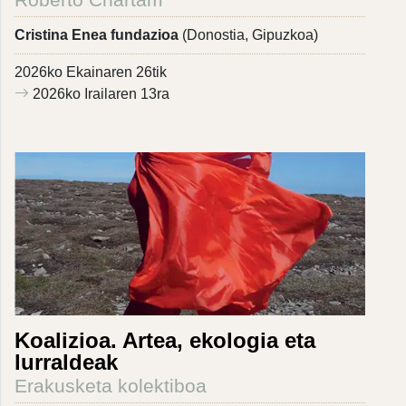
Cristina Enea fundazioa
(Donostia, Gipuzkoa)
2026ko Ekainaren 26tik
2026ko Irailaren 13ra
Koalizioa. Artea, ekologia eta
lurraldeak
Erakusketa kolektiboa