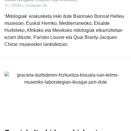
| 2026ko Uztailaren 8a
‘Mitologiak' erakusketa ireki dute Baionako Bonnat Helleu
museoan. Euskal Herriko, Mediterraneoko, Ekialde
Hurbileko, Afrikako eta Mexikoko mitologiak elkarrizketan
ezarri dituzte, Parisko Louvre eta Quai Branly-Jacques
Chirac museoekin lankidetzan.