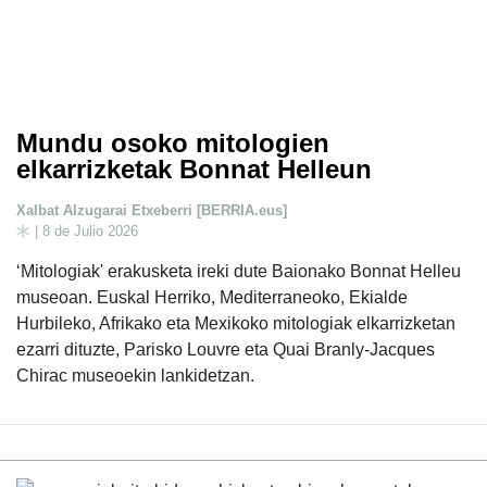
Mundu osoko mitologien
elkarrizketak Bonnat Helleun
Xalbat Alzugarai Etxeberri [BERRIA.eus]
| 8 de Julio 2026
‘Mitologiak' erakusketa ireki dute Baionako Bonnat Helleu
museoan. Euskal Herriko, Mediterraneoko, Ekialde
Hurbileko, Afrikako eta Mexikoko mitologiak elkarrizketan
ezarri dituzte, Parisko Louvre eta Quai Branly-Jacques
Chirac museoekin lankidetzan.