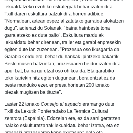
lekualdatzeko ezohiko estrategiak behar izaten dira.
Txillidaren eskultura batzuk dira horren adibide.
"Normalean, artean espezializatutako garraioa alokatzen
dugu", adierazi du Solanak, "baina hainbeste tona
garraiatzeko ez dute balio". Eskultura mardulak
lekualdatu behar direnean, trailer eta garabi enpresekin
egiten dute lan zuzenean. "Prozesua oso ikusgarria da.
Garabiak ordu erdi behar du hankak ipintzeko bakarrik.
Beste museo batzuetan, prozesuaren beldur izaten dira
apur bat, baina guretzat oso ohikoa da. Eta garabiko
teknikariekin hitz egiten dugunean, beraientzat ez da
beste munduko ezer, enpresa horietan 200 tonako
piezak mugitzen baitituzte".
Laster 22 tonako
Consejo al espacio
eramango dute
Txillida Lekutik Ponferradako La Termica Cultural
zentrora (Espainia). Edozelan ere, ez da sarri gertatzen
halako eskulturatzarrak lekualdatu behar izatea, eta ez
preseski prozesuaren konplexutasuna dela eta.