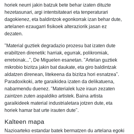
horiek neurri jakin batzuk bete behar izaten dituzte
hezetasunari, argi intentsitateari eta tenperaturari
dagokienez, eta baldintzok egonkorrak izan behar dute,
artelanen ezaugarri fisikoek alteraziorik jasan ez
dezaten.
"Material guztiek degradazio prozesu bat izaten dute
erabiltzen direnetik: harriak, egurrak, polikromiak,
erretxinak...", De Miguelen esanetan. "Artelan guztiek
mikrobio bizitza jakin bat daukate, eta giro baldintzak
aldatzen direnean, litekeena da bizitza hori esnatzea".
Paradoxikoki, arte garaikidea izaten da delikatuena,
nabarmendu duenez. "Materialek luze iraun zezaten
zaintzen zuten aspaldiko artistek. Baina artista
garaikideek material industrialetara jotzen dute, eta
horiek hamar bat urte irauten dute".
Kalteen mapa
Nazioarteko estandar batek bermatzen du artelana egoki