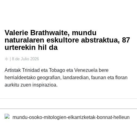
Valerie Brathwaite, mundu
naturalaren eskultore abstraktua, 87
urterekin hil da
| 8 de Julio 2026
Artistak Trinidad eta Tobago eta Venezuela bere
herrialdeetako geografian, landaredian, faunan eta floran
aurkitu zuen inspirazioa.