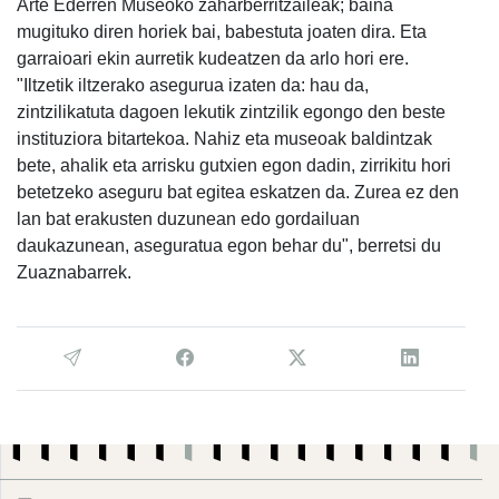
Arte Ederren Museoko zaharberritzaileak; baina
mugituko diren horiek bai, babestuta joaten dira. Eta
garraioari ekin aurretik kudeatzen da arlo hori ere.
"Iltzetik iltzerako asegurua izaten da: hau da,
zintzilikatuta dagoen lekutik zintzilik egongo den beste
instituziora bitartekoa. Nahiz eta museoak baldintzak
bete, ahalik eta arrisku gutxien egon dadin, zirrikitu hori
betetzeko aseguru bat egitea eskatzen da. Zurea ez den
lan bat erakusten duzunean edo gordailuan
daukazunean, aseguratua egon behar du", berretsi du
Zuaznabarrek.