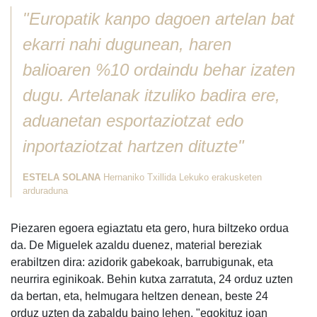
"Europatik kanpo dagoen artelan bat
ekarri nahi dugunean, haren
balioaren %10 ordaindu behar izaten
dugu. Artelanak itzuliko badira ere,
aduanetan esportaziotzat edo
inportaziotzat hartzen dituzte"
ESTELA SOLANA
Hernaniko Txillida Lekuko erakusketen
arduraduna
Piezaren egoera egiaztatu eta gero, hura biltzeko ordua
da. De Miguelek azaldu duenez, material bereziak
erabiltzen dira: azidorik gabekoak, barrubigunak, eta
neurrira eginikoak. Behin kutxa zarratuta, 24 orduz uzten
da bertan, eta, helmugara heltzen denean, beste 24
orduz uzten da zabaldu baino lehen, "egokituz joan