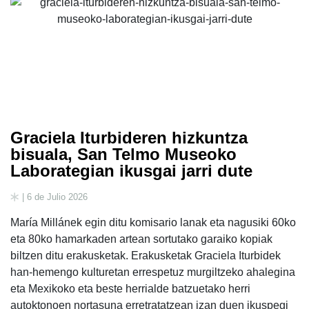
Graciela Iturbideren hizkuntza
bisuala, San Telmo Museoko
Laborategian ikusgai jarri dute
| 6 de Julio 2026
María Millánek egin ditu komisario lanak eta nagusiki 60ko
eta 80ko hamarkaden artean sortutako garaiko kopiak
biltzen ditu erakusketak. Erakusketak Graciela Iturbidek
han-hemengo kulturetan errespetuz murgiltzeko ahalegina
eta Mexikoko eta beste herrialde batzuetako herri
autoktonoen nortasuna erretratatzean izan duen ikuspegi