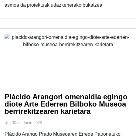
asmoa da proiektuak udazkenerako bukatzea.
Plácido Arangori omenaldia egingo
diote Arte Ederren Bilboko Museoa
berrirekitzearen karietara
| 30 de Junio 2026
Plácido Arango Prado Museoaren Errege Patronatuko