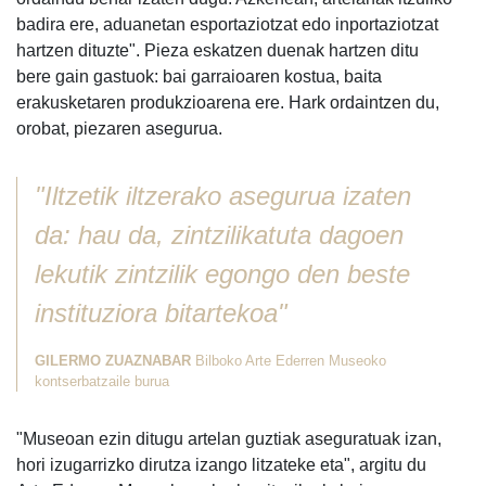
badira ere, aduanetan esportaziotzat edo inportaziotzat
hartzen dituzte". Pieza eskatzen duenak hartzen ditu
bere gain gastuok: bai garraioaren kostua, baita
erakusketaren produkzioarena ere. Hark ordaintzen du,
orobat, piezaren asegurua.
"Iltzetik iltzerako asegurua izaten
da: hau da, zintzilikatuta dagoen
lekutik zintzilik egongo den beste
instituziora bitartekoa"
GILERMO ZUAZNABAR
Bilboko Arte Ederren Museoko
kontserbatzaile burua
"Museoan ezin ditugu artelan guztiak aseguratuak izan,
hori izugarrizko dirutza izango litzateke eta", argitu du