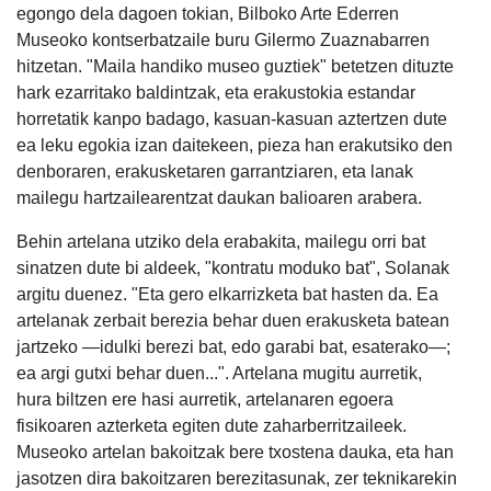
egongo dela dagoen tokian, Bilboko Arte Ederren
Museoko kontserbatzaile buru Gilermo Zuaznabarren
hitzetan. "Maila handiko museo guztiek" betetzen dituzte
hark ezarritako baldintzak, eta erakustokia estandar
horretatik kanpo badago, kasuan-kasuan aztertzen dute
ea leku egokia izan daitekeen, pieza han erakutsiko den
denboraren, erakusketaren garrantziaren, eta lanak
mailegu hartzailearentzat daukan balioaren arabera.
Behin artelana utziko dela erabakita, mailegu orri bat
sinatzen dute bi aldeek, "kontratu moduko bat", Solanak
argitu duenez. "Eta gero elkarrizketa bat hasten da. Ea
artelanak zerbait berezia behar duen erakusketa batean
jartzeko —idulki berezi bat, edo garabi bat, esaterako—;
ea argi gutxi behar duen...". Artelana mugitu aurretik,
hura biltzen ere hasi aurretik, artelanaren egoera
fisikoaren azterketa egiten dute zaharberritzaileek.
Museoko artelan bakoitzak bere txostena dauka, eta han
jasotzen dira bakoitzaren berezitasunak, zer teknikarekin