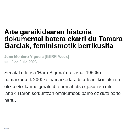
Arte garaikidearen historia
dokumental batera ekarri du Tamara
Garciak, feminismotik berrikusita
June Montero Viguera [BERRIA.eus]
| 2 de Julio 2026
Sei atal ditu eta 'Harri Biguna' du izena. 1960ko
hamarkadatik 2000ko hamarkadara bitartean, kontakizun
ofizialetik kanpo geratu direnen ahotsak jasotzen ditu
lanak. Haren sorkuntzan emakumeek baino ez dute parte
hartu.