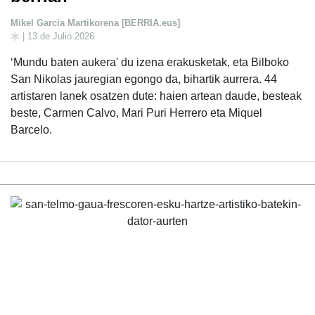
Mikel Garcia Martikorena [BERRIA.eus]
| 13 de Julio 2026
‘Mundu baten aukera' du izena erakusketak, eta Bilboko
San Nikolas jauregian egongo da, bihartik aurrera. 44
artistaren lanek osatzen dute: haien artean daude, besteak
beste, Carmen Calvo, Mari Puri Herrero eta Miquel
Barcelo.