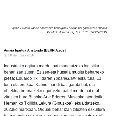
Equipo 7 Restauracion enpresako beharginak artelan bat garraiatzen Bilboko
Iberdrola dorrean. EQUIPO 7 RESTAURACION
Amaia Igartua Aristondo [BERRIA.eus]
| 8 de Junio 2026
Industriako egitura mardul bat maneiatzeko logistika
behar izan zuten.
Ez zen-eta hutsala mugitu beharreko
pieza
: Eduardo Txillidaren
TopalekuaIV
eskultura, 13
tona eta erdikoa. Kamioi handi bat, garabi bat, eta
objektua bermatzeko egurrezko palet mordo bat erabili
zituzten hura Bilboko Arte Ederren Museoko atondotik
Hernaniko Txillida Lekura (Gipuzkoa) lekualdatzeko
,
2023ko martxoan. Orduak behar izan zituzten eskultura
hamar metro eskasera zegoen kamioira eramateko, eta