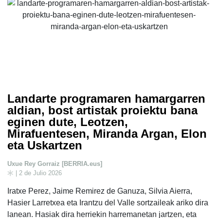
Landarte programaren hamargarren
aldian, bost artistak proiektu bana
eginen dute, Leotzen,
Mirafuentesen, Miranda Argan, Elon
eta Uskartzen
Uxue Rey Gorraiz [BERRIA.eus]
| 2 de Julio 2026
Iratxe Perez, Jaime Remirez de Ganuza, Silvia Aierra,
Hasier Larretxea eta Irantzu del Valle sortzaileak ariko dira
lanean. Hasiak dira herriekin harremanetan jartzen, eta