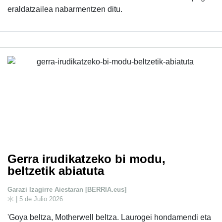
eraldatzailea nabarmentzen ditu.
Gerra irudikatzeko bi modu,
beltzetik abiatuta
Garazi Izagirre Aiestaran [BERRIA.eus]
| 5 de Julio 2026
'Goya beltza, Motherwell beltza. Laurogei hondamendi eta