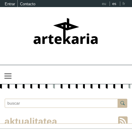
eu
es
fr
Entrar
Contacto
aktualitatea