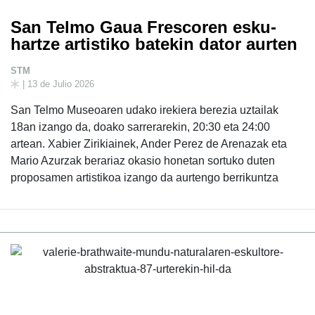
San Telmo Gaua Frescoren esku-
hartze artistiko batekin dator aurten
STM
| 13 de Julio 2026
San Telmo Museoaren udako irekiera berezia uztailak
18an izango da, doako sarrerarekin, 20:30 eta 24:00
artean. Xabier Zirikiainek, Ander Perez de Arenazak eta
Mario Azurzak berariaz okasio honetan sortuko duten
proposamen artistikoa izango da aurtengo berrikuntza