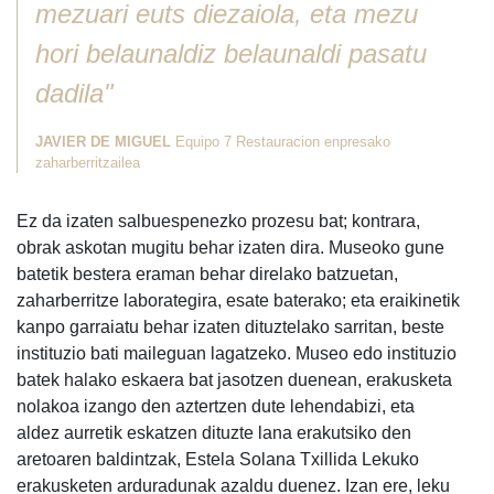
mezuari euts diezaiola, eta mezu
hori belaunaldiz belaunaldi pasatu
dadila"
JAVIER DE MIGUEL
Equipo 7 Restauracion enpresako
zaharberritzailea
Ez da izaten salbuespenezko prozesu bat; kontrara,
obrak askotan mugitu behar izaten dira. Museoko gune
batetik bestera eraman behar direlako batzuetan,
zaharberritze laborategira, esate baterako; eta eraikinetik
kanpo garraiatu behar izaten dituztelako sarritan, beste
instituzio bati maileguan lagatzeko. Museo edo instituzio
batek halako eskaera bat jasotzen duenean, erakusketa
nolakoa izango den aztertzen dute lehendabizi, eta
aldez aurretik eskatzen dituzte lana erakutsiko den
aretoaren baldintzak, Estela Solana Txillida Lekuko
erakusketen arduradunak azaldu duenez. Izan ere, leku