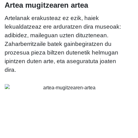
Artea mugitzearen artea
Artelanak erakusteaz ez ezik, haiek
lekualdatzeaz ere arduratzen dira museoak:
adibidez, maileguan uzten dituztenean.
Zaharberritzaile batek gainbegiratzen du
prozesua pieza biltzen dutenetik helmugan
ipintzen duten arte, eta aseguratuta joaten
dira.