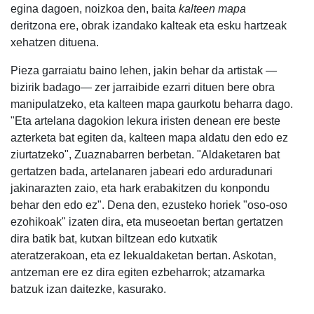
egina dagoen, noizkoa den, baita
kalteen mapa
deritzona ere, obrak izandako kalteak eta esku hartzeak
xehatzen dituena.
Pieza garraiatu baino lehen, jakin behar da artistak —
bizirik badago— zer jarraibide ezarri dituen bere obra
manipulatzeko, eta kalteen mapa gaurkotu beharra dago.
"Eta artelana dagokion lekura iristen denean ere beste
azterketa bat egiten da, kalteen mapa aldatu den edo ez
ziurtatzeko", Zuaznabarren berbetan. "Aldaketaren bat
gertatzen bada, artelanaren jabeari edo arduradunari
jakinarazten zaio, eta hark erabakitzen du konpondu
behar den edo ez". Dena den, ezusteko horiek "oso-oso
ezohikoak" izaten dira, eta museoetan bertan gertatzen
dira batik bat, kutxan biltzean edo kutxatik
ateratzerakoan, eta ez lekualdaketan bertan. Askotan,
antzeman ere ez dira egiten ezbeharrok; atzamarka
batzuk izan daitezke, kasurako.