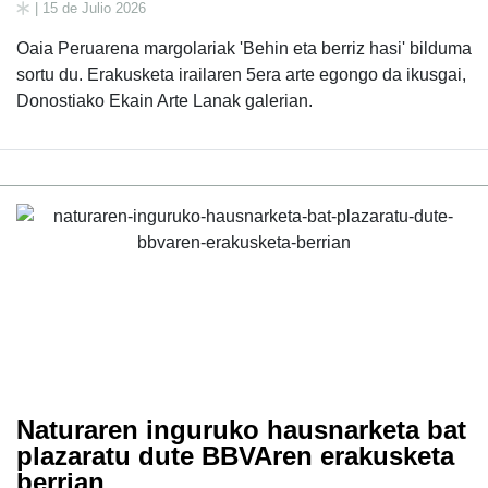
| 15 de Julio 2026
Oaia Peruarena margolariak 'Behin eta berriz hasi' bilduma
sortu du. Erakusketa irailaren 5era arte egongo da ikusgai,
Donostiako Ekain Arte Lanak galerian.
Naturaren inguruko hausnarketa bat
plazaratu dute BBVAren erakusketa
berrian