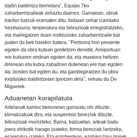
dadin baldintza berrietara", Equipo 7ko
zaharberritzaileak zehaztu duenez. Garraioan, obrak
tracker
batzuk eramaten ditu, bidaian zehar izandako
hezetasuna, tenperatura eta bibrazioak erregistratzeko,
eta mailegatzen duen instituzioko zaharberritzaile bat
joaten da beti harekin batera. "Pertsona hori presente
egoten da obra kutxan gordetzen denetik. Aireportuan
ere kutxaren ondoan egoten da, eta museora heltzen
direnean eta kutxa zabaltzen dutenean ere han egoten
da: txosten bat egiten du, eta gainbegiratzen du obra
exijitutako baldintzetan ipintzen dela", xehatu du De
Miguelek.
Aduanetan korapilatuta
Artelanak kamioi berezietan garraiatu ohi dituzte:
klimatizatuak dira, eta suspentsio bereziak dituzte,
bibrazioak murrizteko. Baina, batzuetan, arteak badu
joera ohikotik harago joateko, forma bereziak lantzeko,
esajeratua izateko. Eta ezinbestean, ezohiko taxu horiek