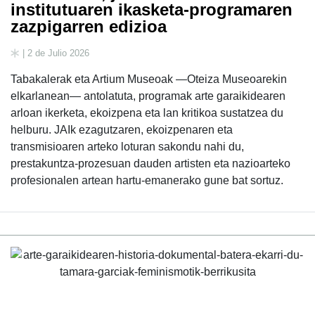
institutuaren ikasketa-programaren
zazpigarren edizioa
| 2 de Julio 2026
Tabakalerak eta Artium Museoak —Oteiza Museoarekin
elkarlanean— antolatuta, programak arte garaikidearen
arloan ikerketa, ekoizpena eta lan kritikoa sustatzea du
helburu. JAIk ezagutzaren, ekoizpenaren eta
transmisioaren arteko loturan sakondu nahi du,
prestakuntza-prozesuan dauden artisten eta nazioarteko
profesionalen artean hartu-emanerako gune bat sortuz.