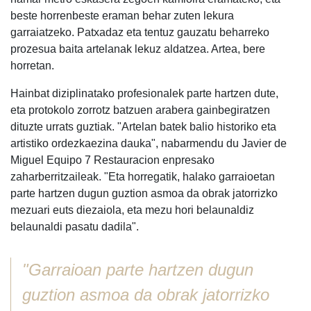
beste horrenbeste eraman behar zuten lekura
garraiatzeko. Patxadaz eta tentuz gauzatu beharreko
prozesua baita artelanak lekuz aldatzea. Artea, bere
horretan.
Hainbat diziplinatako profesionalek parte hartzen dute,
eta protokolo zorrotz batzuen arabera gainbegiratzen
dituzte urrats guztiak. "Artelan batek balio historiko eta
artistiko ordezkaezina dauka", nabarmendu du Javier de
Miguel Equipo 7 Restauracion enpresako
zaharberritzaileak. "Eta horregatik, halako garraioetan
parte hartzen dugun guztion asmoa da obrak jatorrizko
mezuari euts diezaiola, eta mezu hori belaunaldiz
belaunaldi pasatu dadila".
"Garraioan parte hartzen dugun
guztion asmoa da obrak jatorrizko