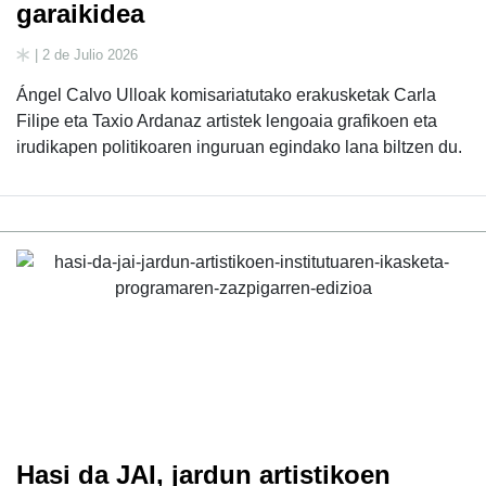
garaikidea
| 2 de Julio 2026
Ángel Calvo Ulloak komisariatutako erakusketak Carla
Filipe eta Taxio Ardanaz artistek lengoaia grafikoen eta
irudikapen politikoaren inguruan egindako lana biltzen du.
Hasi da JAI, jardun artistikoen