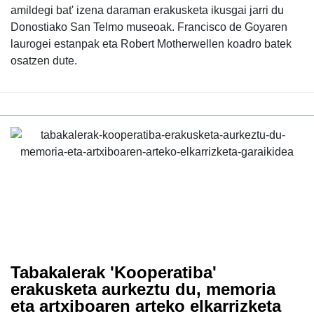
amildegi bat' izena daraman erakusketa ikusgai jarri du
Donostiako San Telmo museoak. Francisco de Goyaren
laurogei estanpak eta Robert Motherwellen koadro batek
osatzen dute.
Tabakalerak 'Kooperatiba'
erakusketa aurkeztu du, memoria
eta artxiboaren arteko elkarrizketa