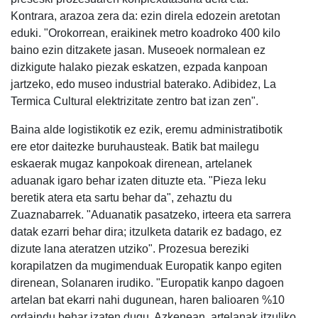
Kontrara, arazoa zera da: ezin direla edozein aretotan
eduki. "Orokorrean, eraikinek metro koadroko 400 kilo
baino ezin ditzakete jasan. Museoek normalean ez
dizkigute halako piezak eskatzen, ezpada kanpoan
jartzeko, edo museo industrial baterako. Adibidez, La
Termica Cultural elektrizitate zentro bat izan zen".
Baina alde logistikotik ez ezik, eremu administratibotik
ere etor daitezke buruhausteak. Batik bat mailegu
eskaerak mugaz kanpokoak direnean, artelanek
aduanak igaro behar izaten dituzte eta. "Pieza leku
beretik atera eta sartu behar da", zehaztu du
Zuaznabarrek. "Aduanatik pasatzeko, irteera eta sarrera
datak ezarri behar dira; itzulketa datarik ez badago, ez
dizute lana ateratzen utziko". Prozesua bereziki
korapilatzen da mugimenduak Europatik kanpo egiten
direnean, Solanaren irudiko. "Europatik kanpo dagoen
artelan bat ekarri nahi dugunean, haren balioaren %10
ordaindu behar izaten dugu. Azkenean, artelanak itzuliko