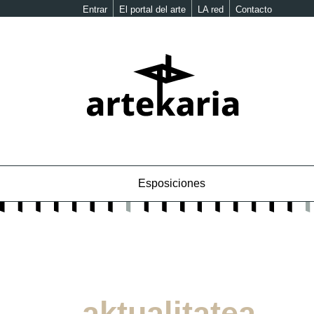
Entrar
El portal del arte
LA red
Contacto
Esposiciones
aktualitatea