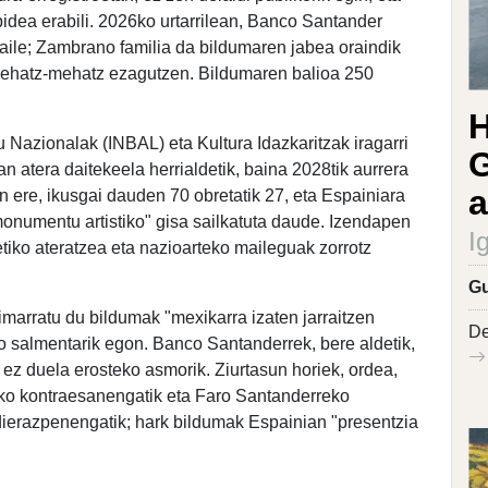
dea erabili. 2026ko urtarrilean, Banco Santander
zaile; Zambrano familia da bildumaren jabea oraindik
 zehatz-mehatz ezagutzen. Bildumaren balioa 250
H
tu Nazionalak (INBAL) eta Kultura Idazkaritzak iragarri
G
n atera daitekeela herrialdetik, baina 2028tik aurrera
a
an ere, ikusgai dauden 70 obretatik 27, eta Espainiara
"monumentu artistiko" gisa sailkatuta daude. Izendapen
I
etiko ateratzea eta nazioarteko maileguak zorrotz
Gu
imarratu du bildumak "mexikarra izaten jarraitzen
De
edo salmentarik egon. Banco Santanderrek, bere aldetik,
 ez duela erosteko asmorik. Ziurtasun horiek, ordea,
ko kontraesanengatik eta Faro Santanderreko
ierazpenengatik; hark bildumak Espainian "presentzia