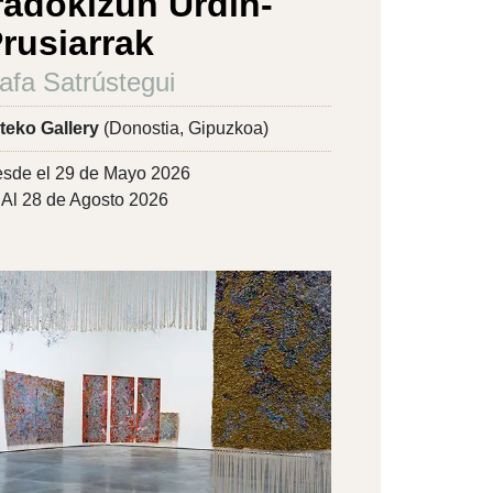
radokizun Urdin-
rusiarrak
afa Satrústegui
teko Gallery
(Donostia, Gipuzkoa)
sde el 29 de Mayo 2026
Al 28 de Agosto 2026