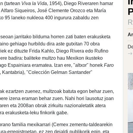
I
n (tartean
Viva la Vida
, 1954), Diego Riveraren hamar
P
d Alfaro Siqueiros, José Clemente Orozco eta María
rako 95 laneko nukleoa 400 ingurura zabaldu zen
R
Ar
eoan jarritako bilduma horren zati baten erakusketa
 baino gehiago hurbildu dira aste gutxitan 70 obra
De
oriek ez dituzte Frida Kahlo, Diego Rivera edo Rufino
 ere badira: baliteke multzo hau Mexikon ikusteko
tago Espainiara eramatea. Izan ere, "altxor" honek
Faro
,
Kantabria), "Colección Gelman Santander"
k ezartzen zuenez, multzoak batuta egon behar zuen,
bere izena eraman behar zuen. Nahi hori lausotuz joan
taren eta 2008an obrak zirkuitu nazionaletatik atera
ira erakusketa-leku finkorik gabe.
rano familia mexikarrari (Cemex zementu-taldearekin
ra-erregistroetan, ez zen deialdi publikorik egin, eta