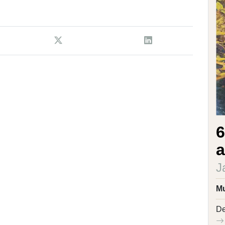
6
a
J
Mu
De