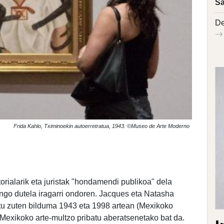
Sa
De
Frida Kahlo, Tximinoekin autoerretratua, 1943. ©Museo de Arte Moderno
torialarik eta juristak "hondamendi publikoa" dela
go dutela iragarri ondoren. Jacques eta Natasha
u zuten bilduma 1943 eta 1998 artean (Mexikoko
Mexikoko arte-multzo pribatu aberatsenetako bat da.