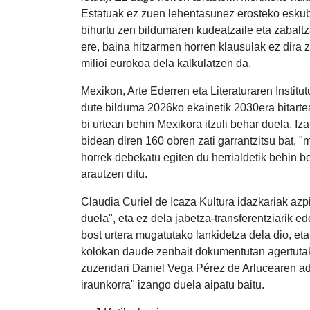
Estatuak ez zuen lehentasunez erosteko eskubi
bihurtu zen bildumaren kudeatzaile eta zabalt
ere, baina hitzarmen horren klausulak ez dira
milioi eurokoa dela kalkulatzen da.
Mexikon, Arte Ederren eta Literaturaren Institu
dute bilduma 2026ko ekainetik 2030era bitartea
bi urtean behin Mexikora itzuli behar duela. Iz
bidean diren 160 obren zati garrantzitsu bat, 
horrek debekatu egiten du herrialdetik behin b
arautzen ditu.
Claudia Curiel de Icaza Kultura idazkariak azp
duela", eta ez dela jabetza-transferentziarik 
bost urtera mugatutako lankidetza dela dio, eta
kolokan daude zenbait dokumentutan agertuta
zuzendari Daniel Vega Pérez de Arlucearen ad
iraunkorra" izango duela aipatu baitu.