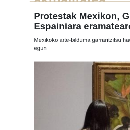
Protestak Mexikon, 
Espainiara eramatear
Mexikoko arte-bilduma garrantzitsu 
egun