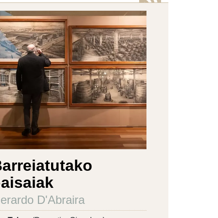
arreiatutako
aisaiak
erardo D'Abraira