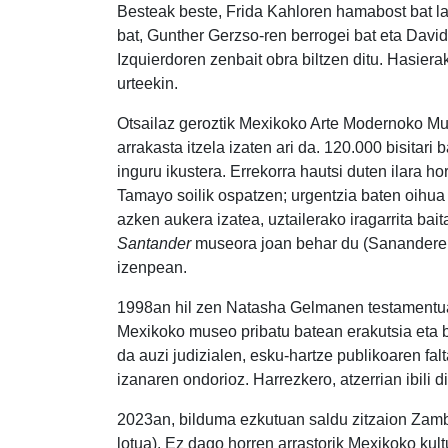
Besteak beste, Frida Kahloren hamabost bat la
bat, Gunther Gerzso-ren berrogei bat eta Davi
Izquierdoren zenbait obra biltzen ditu. Hasie
urteekin.
Otsailaz geroztik Mexikoko Arte Modernoko Mus
arrakasta itzela izaten ari da. 120.000 bisitari
inguru ikustera. Errekorra hautsi duten ilara h
Tamayo soilik ospatzen; urgentzia baten oihua
azken aukera izatea, uztailerako iragarrita bai
Santander
museora joan behar du (Sanandere
izenpean.
1998an hil zen Natasha Gelmanen testamentua
Mexikoko museo pribatu batean erakutsia eta 
da auzi judizialen, esku-hartze publikoaren fal
izanaren ondorioz. Harrezkero, atzerrian ibili d
2023an, bilduma ezkutuan saldu zitzaion Zamb
lotua). Ez dago horren arrastorik Mexikoko kultu