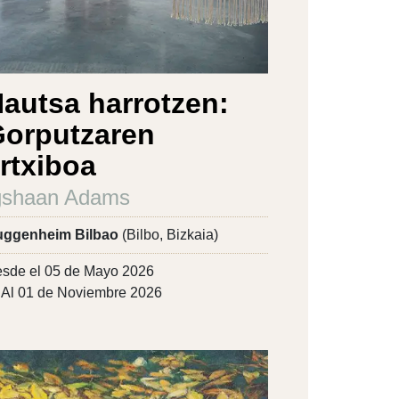
autsa harrotzen:
orputzaren
rtxiboa
gshaan Adams
ggenheim Bilbao
(Bilbo, Bizkaia)
sde el 05 de Mayo 2026
Al 01 de Noviembre 2026