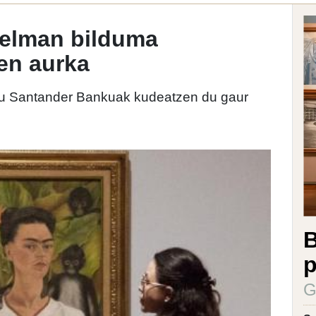
Gelman bilduma
en aurka
hau Santander Bankuak kudeatzen du gaur
B
p
G