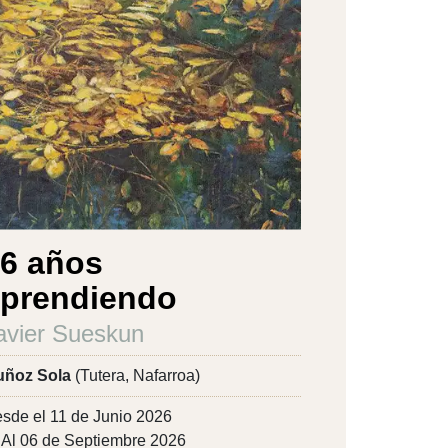
6 años
prendiendo
avier Sueskun
ñoz Sola
(Tutera, Nafarroa)
sde el 11 de Junio 2026
Al 06 de Septiembre 2026