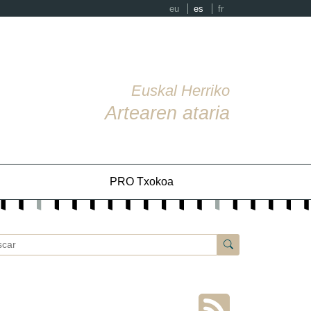
eu
es
fr
Euskal Herriko
Artearen ataria
PRO Txokoa