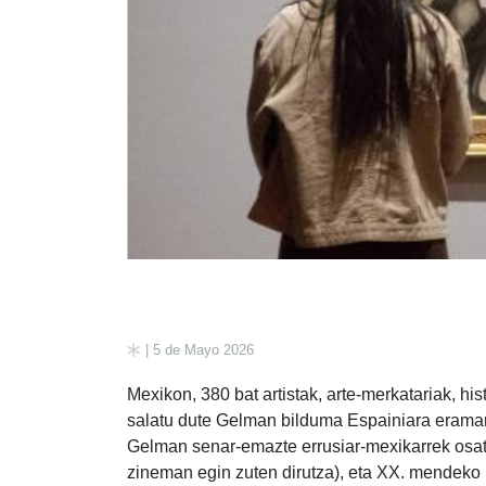
| 5 de Mayo 2026
Mexikon, 380 bat artistak, arte-merkatariak, his
salatu dute Gelman bilduma Espainiara eraman
Gelman senar-emazte errusiar-mexikarrek osat
zineman egin zuten dirutza), eta XX. mendeko 