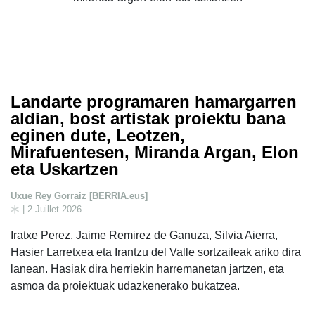
Landarte programaren hamargarren
aldian, bost artistak proiektu bana
eginen dute, Leotzen,
Mirafuentesen, Miranda Argan, Elon
eta Uskartzen
Uxue Rey Gorraiz [BERRIA.eus]
| 2 Juillet 2026
Iratxe Perez, Jaime Remirez de Ganuza, Silvia Aierra,
Hasier Larretxea eta Irantzu del Valle sortzaileak ariko dira
lanean. Hasiak dira herriekin harremanetan jartzen, eta
asmoa da proiektuak udazkenerako bukatzea.