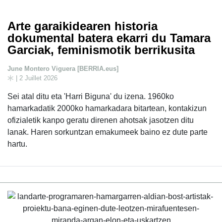
Arte garaikidearen historia
dokumental batera ekarri du Tamara
Garciak, feminismotik berrikusita
June Montero Viguera [BERRIA.eus]
| 2 Juillet 2026
Sei atal ditu eta 'Harri Biguna' du izena. 1960ko
hamarkadatik 2000ko hamarkadara bitartean, kontakizun
ofizialetik kanpo geratu direnen ahotsak jasotzen ditu
lanak. Haren sorkuntzan emakumeek baino ez dute parte
hartu.