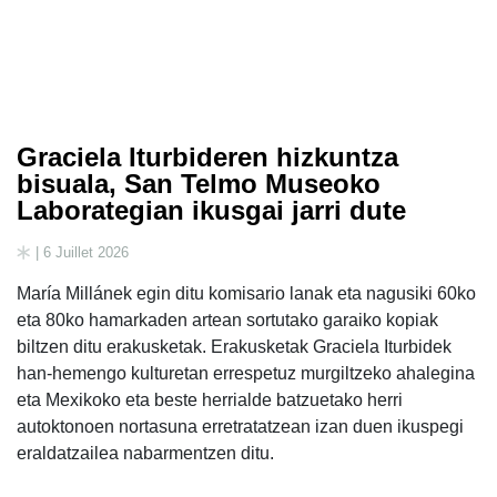
Graciela Iturbideren hizkuntza
bisuala, San Telmo Museoko
Laborategian ikusgai jarri dute
| 6 Juillet 2026
María Millánek egin ditu komisario lanak eta nagusiki 60ko
eta 80ko hamarkaden artean sortutako garaiko kopiak
biltzen ditu erakusketak. Erakusketak Graciela Iturbidek
han-hemengo kulturetan errespetuz murgiltzeko ahalegina
eta Mexikoko eta beste herrialde batzuetako herri
autoktonoen nortasuna erretratatzean izan duen ikuspegi
eraldatzailea nabarmentzen ditu.