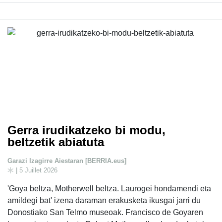
Gerra irudikatzeko bi modu,
beltzetik abiatuta
Garazi Izagirre Aiestaran [BERRIA.eus]
| 5 Juillet 2026
'Goya beltza, Motherwell beltza. Laurogei hondamendi eta
amildegi bat' izena daraman erakusketa ikusgai jarri du
Donostiako San Telmo museoak. Francisco de Goyaren