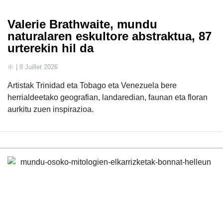
Valerie Brathwaite, mundu
naturalaren eskultore abstraktua, 87
urterekin hil da
| 8 Juillet 2026
Artistak Trinidad eta Tobago eta Venezuela bere
herrialdeetako geografian, landaredian, faunan eta floran
aurkitu zuen inspirazioa.