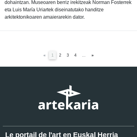
dohaintzan. Museoaren berriz irekitzeak Norman Fosterrek
eta Luis María Uriartek diseinatutako handitze
arkitektonikoaren amaierarekin dator.
(current)
«
1
2
3
4
...
»
Le portail de l'art en Euskal Herria