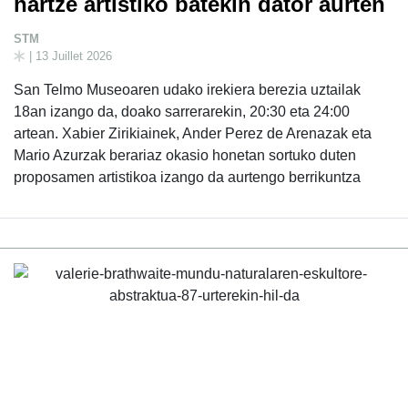
hartze artistiko batekin dator aurten
STM
| 13 Juillet 2026
San Telmo Museoaren udako irekiera berezia uztailak
18an izango da, doako sarrerarekin, 20:30 eta 24:00
artean. Xabier Zirikiainek, Ander Perez de Arenazak eta
Mario Azurzak berariaz okasio honetan sortuko duten
proposamen artistikoa izango da aurtengo berrikuntza