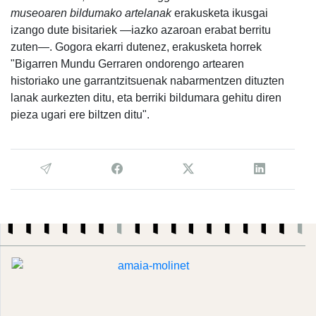
museoaren bildumako artelanak
erakusketa ikusgai
izango dute bisitariek —iazko azaroan erabat berritu
zuten—. Gogora ekarri dutenez, erakusketa horrek
"Bigarren Mundu Gerraren ondorengo artearen
historiako une garrantzitsuenak nabarmentzen dituzten
lanak aurkezten ditu, eta berriki bildumara gehitu diren
pieza ugari ere biltzen ditu".