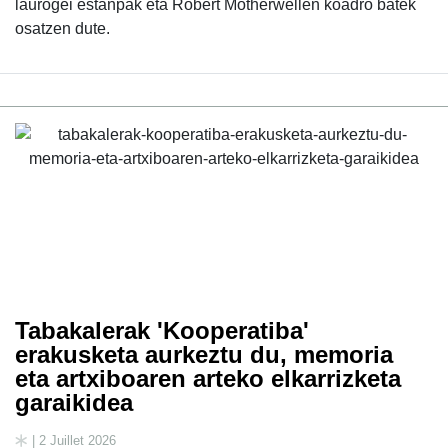
laurogei estanpak eta Robert Motherwellen koadro batek
osatzen dute.
Tabakalerak 'Kooperatiba'
erakusketa aurkeztu du, memoria
eta artxiboaren arteko elkarrizketa
garaikidea
| 2 Juillet 2026