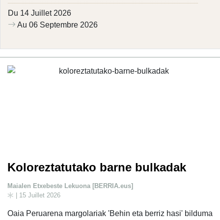
Du 14 Juillet 2026
Au 06 Septembre 2026
Koloreztatutako barne bulkadak
Maialen Etxebeste Lekuona [BERRIA.eus]
| 15 Juillet 2026
Oaia Peruarena margolariak 'Behin eta berriz hasi' bilduma