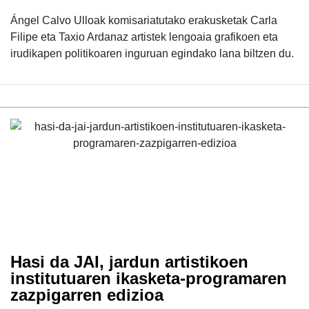
Ángel Calvo Ulloak komisariatutako erakusketak Carla
Filipe eta Taxio Ardanaz artistek lengoaia grafikoen eta
irudikapen politikoaren inguruan egindako lana biltzen du.
Hasi da JAI, jardun artistikoen
institutuaren ikasketa-programaren
zazpigarren edizioa