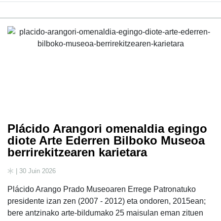
Plácido Arangori omenaldia egingo
diote Arte Ederren Bilboko Museoa
berrirekitzearen karietara
| 30 Juin 2026
Plácido Arango Prado Museoaren Errege Patronatuko
presidente izan zen (2007 - 2012) eta ondoren, 2015ean;
bere antzinako arte-bildumako 25 maisulan eman zituen