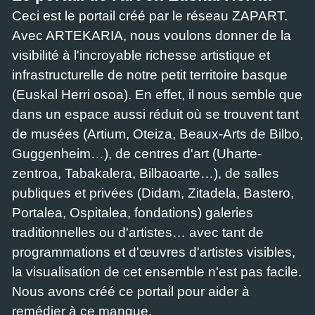
Ceci est le portail créé par le réseau ZAPART.
Avec ARTEKARIA, nous voulons donner de la
visibilité à l'incroyable richesse artistique et
infrastructurelle de notre petit territoire basque
(Euskal Herri osoa). En effet, il nous semble que
dans un espace aussi réduit où se trouvent tant
de musées (Artium, Oteiza, Beaux-Arts de Bilbo,
Guggenheim…), de centres d'art (Uharte-
zentroa, Tabakalera, Bilbaoarte…), de salles
publiques et privées (Didam, Zitadela, Bastero,
Portalea, Ospitalea, fondations) galeries
traditionnelles ou d'artistes… avec tant de
programmations et d'œuvres d'artistes visibles,
la visualisation de cet ensemble n'est pas facile.
Nous avons créé ce portail pour aider à
remédier à ce manque.