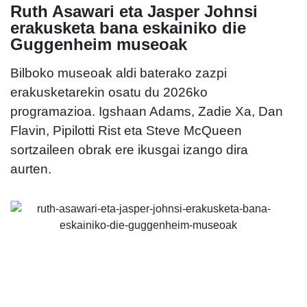
Ruth Asawari eta Jasper Johnsi
erakusketa bana eskainiko die
Guggenheim museoak
Bilboko museoak aldi baterako zazpi
erakusketarekin osatu du 2026ko
programazioa. Igshaan Adams, Zadie Xa, Dan
Flavin, Pipilotti Rist eta Steve McQueen
sortzaileen obrak ere ikusgai izango dira
aurten.