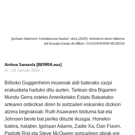
Igshaan Adamsen 'Linealtasuna hautsiz' obra (2025). Artistaren lanen bilduma
bat ikusgai izango da Bilbon. GUGGENHEIM MUSEOA
Ainhoa Sarasola [BERRIA.eus]
| 19 Janvier 2026
Bilboko Guggenheim museoak aldi baterako zazpi
erakusketa hartuko ditu aurten. Tartean dira Bigarren
Mundu Gerra osteko Ameriketako Estatu Batuetako
artearen ordezkari diren bi sortzaileri eskainiko dizkion
atzera begirakoak: Ruth Asawaren bilduma bat eta
Johnsen beste bat jarriko dituzte ikusgai. Horiekin
batera, halaber, Igshaan Adams, Zadie Xa, Dan Flavin,
Pipilotti Rist eta Steve McQueen sortzaileen obrak ere