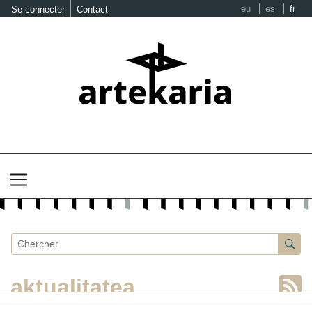
eu
es
fr
Se connecter
Contact
aktualitatea