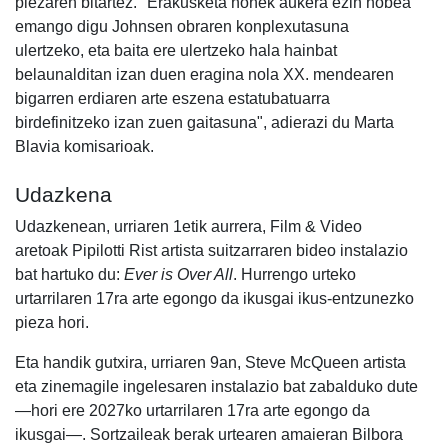
piezaren bitartez. "Erakusketa honek aukera ezin hobea
emango digu Johnsen obraren konplexutasuna
ulertzeko, eta baita ere ulertzeko hala hainbat
belaunalditan izan duen eragina nola XX. mendearen
bigarren erdiaren arte eszena estatubatuarra
birdefinitzeko izan zuen gaitasuna", adierazi du Marta
Blavia komisarioak.
Udazkena
Udazkenean, urriaren 1etik aurrera, Film & Video
aretoak Pipilotti Rist artista suitzarraren bideo instalazio
bat hartuko du:
Ever is Over All
. Hurrengo urteko
urtarrilaren 17ra arte egongo da ikusgai ikus-entzunezko
pieza hori.
Eta handik gutxira, urriaren 9an, Steve McQueen artista
eta zinemagile ingelesaren instalazio bat zabalduko dute
—hori ere 2027ko urtarrilaren 17ra arte egongo da
ikusgai—. Sortzaileak berak urtearen amaieran Bilbora