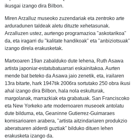
ikusgai izango dira Bilbon.
Miren Arzalluz museoko zuzendariak eta zentroko arte
arduradunen taldeak aletu dituzte xehetasunak.
Arzalluzen ustez, aurtengo programazioa "askotarikoa"
da, eta iragarri du "kalitate handikoak" eta "anbiziotsuak"
izango direla erakusketak.
Martxoaren 19an zabalduko dute lehena, Ruth Asawa
artista japoniar-estatubatuarrari eskainitakoa. Aurten
mende bat beteko da Asawa jaio zenetik, eta, irailaren
13ra bitarte, hark 1947tik 2006ra sortutako 250 obra ikusi
ahal izango dira Bilbon, hala nola eskulturak,
margolanak, marrazkiak eta grabatuak. San Franciscoko
eta New Yorkeko arte modernoaren museoek antolatu
dute bilduma, eta, Geaninne Gutierrez-Guimaraes
komisarioaren arabera, "artista aitzindariaren produkzio
aberatsaren alderdi guztiak" bilduko dituen lehen
erakusketa izango da.