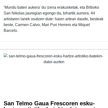
‘Mundu baten aukera' du izena erakusketak, eta Bilboko
San Nikolas jauregian egongo da, bihartik aurrera. 44
artistaren lanek osatzen dute: haien artean daude, besteak
beste, Carmen Calvo, Mari Puri Herrero eta Miquel
Barcelo.
San Telmo Gaua Frescoren esku-