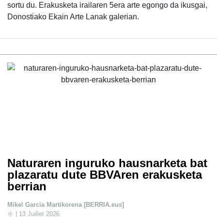
sortu du. Erakusketa irailaren 5era arte egongo da ikusgai,
Donostiako Ekain Arte Lanak galerian.
Naturaren inguruko hausnarketa bat
plazaratu dute BBVAren erakusketa
berrian
Mikel Garcia Martikorena [BERRIA.eus]
| 13 Juillet 2026