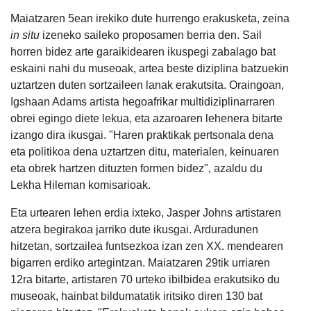
Maiatzaren 5ean irekiko dute hurrengo erakusketa, zeina
in situ
izeneko saileko proposamen berria den. Sail
horren bidez arte garaikidearen ikuspegi zabalago bat
eskaini nahi du museoak, artea beste diziplina batzuekin
uztartzen duten sortzaileen lanak erakutsita. Oraingoan,
Igshaan Adams artista hegoafrikar multidiziplinarraren
obrei egingo diete lekua, eta azaroaren lehenera bitarte
izango dira ikusgai. "Haren praktikak pertsonala dena
eta politikoa dena uztartzen ditu, materialen, keinuaren
eta obrek hartzen dituzten formen bidez", azaldu du
Lekha Hileman komisarioak.
Eta urtearen lehen erdia ixteko, Jasper Johns artistaren
atzera begirakoa jarriko dute ikusgai. Arduradunen
hitzetan, sortzailea funtsezkoa izan zen XX. mendearen
bigarren erdiko artegintzan. Maiatzaren 29tik urriaren
12ra bitarte, artistaren 70 urteko ibilbidea erakutsiko du
museoak, hainbat bildumatatik iritsiko diren 130 bat