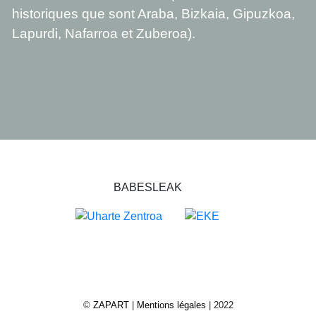
historiques que sont Araba, Bizkaia, Gipuzkoa,
Lapurdi, Nafarroa et Zuberoa).
BABESLEAK
©
ZAPART
|
Mentions légales
| 2022