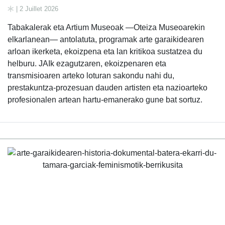
| 2 Juillet 2026
Tabakalerak eta Artium Museoak —Oteiza Museoarekin
elkarlanean— antolatuta, programak arte garaikidearen
arloan ikerketa, ekoizpena eta lan kritikoa sustatzea du
helburu. JAIk ezagutzaren, ekoizpenaren eta
transmisioaren arteko loturan sakondu nahi du,
prestakuntza-prozesuan dauden artisten eta nazioarteko
profesionalen artean hartu-emanerako gune bat sortuz.