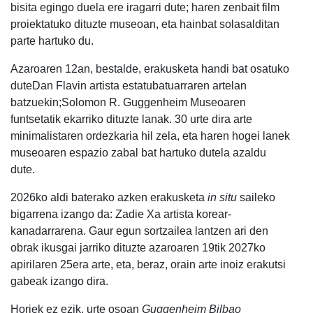
bisita egingo duela ere iragarri dute; haren zenbait film
proiektatuko dituzte museoan, eta hainbat solasalditan
parte hartuko du.
Azaroaren 12an, bestalde, erakusketa handi bat osatuko
duteDan Flavin artista estatubatuarraren artelan
batzuekin;Solomon R. Guggenheim Museoaren
funtsetatik ekarriko dituzte lanak. 30 urte dira arte
minimalistaren ordezkaria hil zela, eta haren hogei lanek
museoaren espazio zabal bat hartuko dutela azaldu
dute.
2026ko aldi baterako azken erakusketa
in situ
saileko
bigarrena izango da: Zadie Xa artista korear-
kanadarrarena. Gaur egun sortzailea lantzen ari den
obrak ikusgai jarriko dituzte azaroaren 19tik 2027ko
apirilaren 25era arte, eta, beraz, orain arte inoiz erakutsi
gabeak izango dira.
Horiek ez ezik, urte osoan
Guggenheim Bilbao