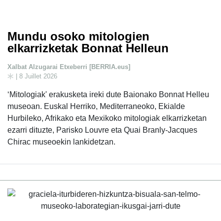
Mundu osoko mitologien
elkarrizketak Bonnat Helleun
Xalbat Alzugarai Etxeberri [BERRIA.eus]
| 8 Juillet 2026
‘Mitologiak' erakusketa ireki dute Baionako Bonnat Helleu
museoan. Euskal Herriko, Mediterraneoko, Ekialde
Hurbileko, Afrikako eta Mexikoko mitologiak elkarrizketan
ezarri dituzte, Parisko Louvre eta Quai Branly-Jacques
Chirac museoekin lankidetzan.