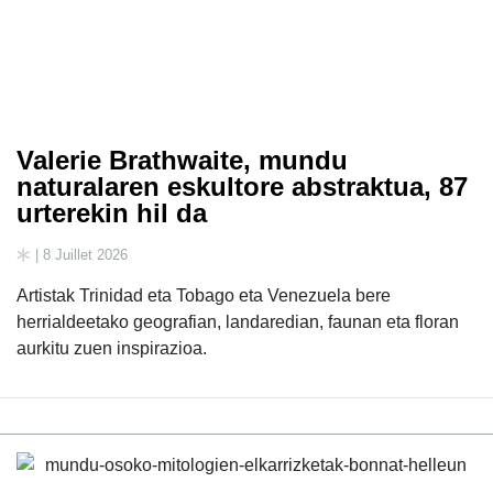
Valerie Brathwaite, mundu
naturalaren eskultore abstraktua, 87
urterekin hil da
| 8 Juillet 2026
Artistak Trinidad eta Tobago eta Venezuela bere
herrialdeetako geografian, landaredian, faunan eta floran
aurkitu zuen inspirazioa.