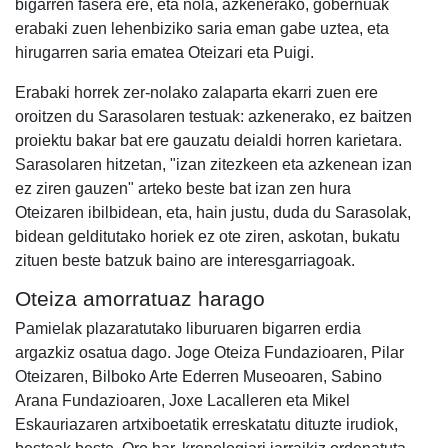
bigarren fasera ere, eta nola, azkenerako, gobernuak
erabaki zuen lehenbiziko saria eman gabe uztea, eta
hirugarren saria ematea Oteizari eta Puigi.
Erabaki horrek zer-nolako zalaparta ekarri zuen ere
oroitzen du Sarasolaren testuak: azkenerako, ez baitzen
proiektu bakar bat ere gauzatu deialdi horren karietara.
Sarasolaren hitzetan, "izan zitezkeen eta azkenean izan
ez ziren gauzen" arteko beste bat izan zen hura
Oteizaren ibilbidean, eta, hain justu, duda du Sarasolak,
bidean gelditutako horiek ez ote ziren, askotan, bukatu
zituen beste batzuk baino are interesgarriagoak.
Oteiza amorratuaz harago
Pamielak plazaratutako liburuaren bigarren erdia
argazkiz osatua dago. Joge Oteiza Fundazioaren, Pilar
Oteizaren, Bilboko Arte Ederren Museoaren, Sabino
Arana Fundazioaren, Joxe Lacalleren eta Mikel
Eskauriazaren artxiboetatik erreskatatu dituzte irudiok,