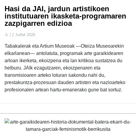
Hasi da JAI, jardun artistikoen
institutuaren ikasketa-programaren
zazpigarren edizioa
| 2 Juillet 2026
Tabakalerak eta Artium Museoak —Oteiza Museoarekin
elkarlanean— antolatuta, programak arte garaikidearen
arloan ikerketa, ekoizpena eta lan kritikoa sustatzea du
helburu. JAIk ezagutzaren, ekoizpenaren eta
transmisioaren arteko loturan sakondu nahi du,
prestakuntza-prozesuan dauden artisten eta nazioarteko
profesionalen artean hartu-emanerako gune bat sortuz.