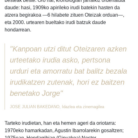
besteak beste. Oro har, kronologiari jarraikiz ordenatuta
daude: hasi, 1909ko apirileko irudi batekin hasten da
atzera begirakoa —6 hilabete zituen Oteizak orduan—,
eta 2000. urtearen bueltako irudi batzuk daude
hondarrean.
"Kanpoan utzi ditut Oteizaren azken
urteetako irudia asko, pertsona
urduri eta amorratu bat balitz bezala
irudikatzen zutenak, hori ez baitzen
benetako Jorge"
JOSE JULIAN BAKEDANO, Idazlea eta zinemagilea
Tarteko irudietan, han eta hemen ageri da oriotarra:
1970eko hamarkadan, Agustin Ibarrolarekin gosaltzen;
1975ean, Hondarribian (Gipuzkoa) Nestor