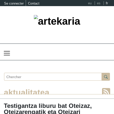
eu
es
fr
Se connecter
Contact
aktualitatea
Testigantza liburu bat Oteizaz,
Oteizarengatik eta Oteizari