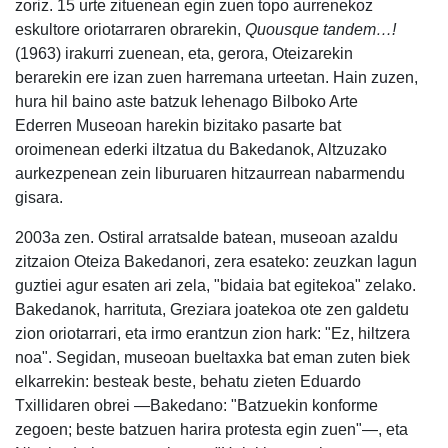
zoriz. 15 urte zituenean egin zuen topo aurrenekoz
eskultore oriotarraren obrarekin,
Quousque tandem…!
(1963) irakurri zuenean, eta, gerora, Oteizarekin
berarekin ere izan zuen harremana urteetan. Hain zuzen,
hura hil baino aste batzuk lehenago Bilboko Arte
Ederren Museoan harekin bizitako pasarte bat
oroimenean ederki iltzatua du Bakedanok, Altzuzako
aurkezpenean zein liburuaren hitzaurrean nabarmendu
gisara.
2003a zen. Ostiral arratsalde batean, museoan azaldu
zitzaion Oteiza Bakedanori, zera esateko: zeuzkan lagun
guztiei agur esaten ari zela, "bidaia bat egitekoa" zelako.
Bakedanok, harrituta, Greziara joatekoa ote zen galdetu
zion oriotarrari, eta irmo erantzun zion hark: "Ez, hiltzera
noa". Segidan, museoan bueltaxka bat eman zuten biek
elkarrekin: besteak beste, behatu zieten Eduardo
Txillidaren obrei —Bakedano: "Batzuekin konforme
zegoen; beste batzuen harira protesta egin zuen"—, eta