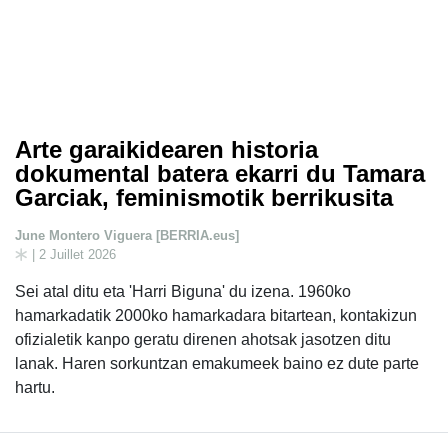
Arte garaikidearen historia
dokumental batera ekarri du Tamara
Garciak, feminismotik berrikusita
June Montero Viguera [BERRIA.eus]
| 2 Juillet 2026
Sei atal ditu eta 'Harri Biguna' du izena. 1960ko
hamarkadatik 2000ko hamarkadara bitartean, kontakizun
ofizialetik kanpo geratu direnen ahotsak jasotzen ditu
lanak. Haren sorkuntzan emakumeek baino ez dute parte
hartu.