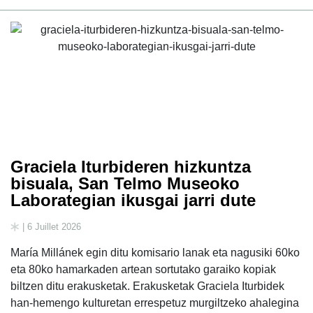
Graciela Iturbideren hizkuntza
bisuala, San Telmo Museoko
Laborategian ikusgai jarri dute
| 6 Juillet 2026
María Millánek egin ditu komisario lanak eta nagusiki 60ko
eta 80ko hamarkaden artean sortutako garaiko kopiak
biltzen ditu erakusketak. Erakusketak Graciela Iturbidek
han-hemengo kulturetan errespetuz murgiltzeko ahalegina