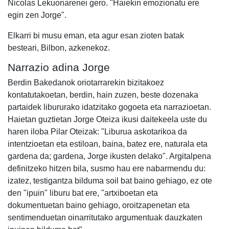
Nicolas Lekuonarenei gero. "Haiekin emozionatu ere
egin zen Jorge".
Elkarri bi musu eman, eta agur esan zioten batak
besteari, Bilbon, azkenekoz.
Narrazio adina Jorge
Berdin Bakedanok oriotarrarekin bizitakoez
kontatutakoetan, berdin, hain zuzen, beste dozenaka
partaidek libururako idatzitako gogoeta eta narrazioetan.
Haietan guztietan Jorge Oteiza ikusi daitekeela uste du
haren iloba Pilar Oteizak: "Liburua askotarikoa da
intentzioetan eta estiloan, baina, batez ere, naturala eta
gardena da; gardena, Jorge ikusten delako". Argitalpena
definitzeko hitzen bila, susmo hau ere nabarmendu du:
izatez, testigantza bilduma soil bat baino gehiago, ez ote
den "ipuin" liburu bat ere, "artxiboetan eta
dokumentuetan baino gehiago, oroitzapenetan eta
sentimenduetan oinarritutako argumentuak dauzkaten