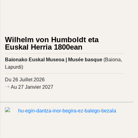
Wilhelm von Humboldt eta
Euskal Herria 1800ean
Baionako Euskal Museoa | Musée basque
(Baiona,
Lapurdi)
Du 26 Juillet 2026
Au 27 Janvier 2027