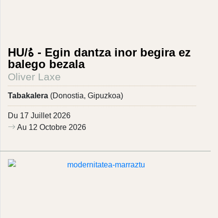
HU/هُ - Egin dantza inor begira ez
balego bezala
Oliver Laxe
Tabakalera
(Donostia, Gipuzkoa)
Du 17 Juillet 2026
Au 12 Octobre 2026