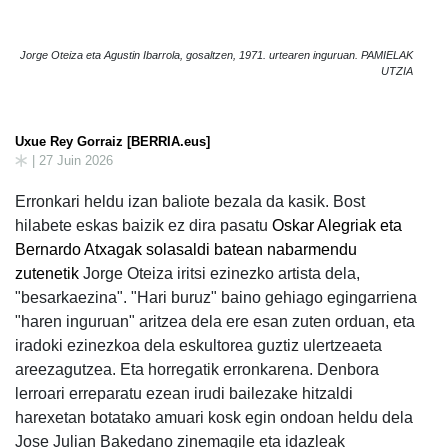
Jorge Oteiza eta Agustin Ibarrola, gosaltzen, 1971. urtearen inguruan. PAMIELAK
UTZIA
Uxue Rey Gorraiz [BERRIA.eus]
| 27 Juin 2026
Erronkari heldu izan baliote bezala da kasik. Bost
hilabete eskas baizik ez dira pasatu
Oskar Alegriak eta
Bernardo Atxagak solasaldi batean nabarmendu
zutenetik
Jorge Oteiza iritsi ezinezko artista dela,
"besarkaezina". "Hari buruz" baino gehiago egingarriena
"haren inguruan" aritzea dela ere esan zuten orduan, eta
iradoki ezinezkoa dela eskultorea guztiz ulertzeaeta
areezagutzea. Eta horregatik erronkarena. Denbora
lerroari erreparatu ezean irudi bailezake hitzaldi
harexetan botatako amuari kosk egin ondoan heldu dela
Jose Julian Bakedano zinemagile eta idazleak