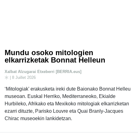
Mundu osoko mitologien
elkarrizketak Bonnat Helleun
Xalbat Alzugarai Etxeberri [BERRIA.eus]
| 8 Juillet 2026
‘Mitologiak' erakusketa ireki dute Baionako Bonnat Helleu
museoan. Euskal Herriko, Mediterraneoko, Ekialde
Hurbileko, Afrikako eta Mexikoko mitologiak elkarrizketan
ezarri dituzte, Parisko Louvre eta Quai Branly-Jacques
Chirac museoekin lankidetzan.