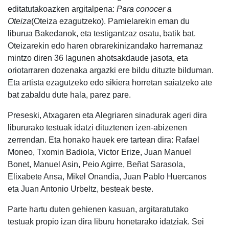
editatutakoazken argitalpena:
Para conocer a
Oteiza
(Oteiza ezagutzeko). Pamielarekin eman du
liburua Bakedanok, eta testigantzaz osatu, batik bat.
Oteizarekin edo haren obrarekinizandako harremanaz
mintzo diren 36 lagunen ahotsakdaude jasota, eta
oriotarraren dozenaka argazki ere bildu dituzte bilduman.
Eta artista ezagutzeko edo sikiera horretan saiatzeko ate
bat zabaldu dute hala, parez pare.
Preseski, Atxagaren eta Alegriaren sinadurak ageri dira
libururako testuak idatzi dituztenen izen-abizenen
zerrendan. Eta honako hauek ere tartean dira: Rafael
Moneo, Txomin Badiola, Victor Erize, Juan Manuel
Bonet, Manuel Asin, Peio Agirre, Beñat Sarasola,
Elixabete Ansa, Mikel Onandia, Juan Pablo Huercanos
eta Juan Antonio Urbeltz, besteak beste.
Parte hartu duten gehienen kasuan, argitaratutako
testuak propio izan dira liburu honetarako idatziak. Sei