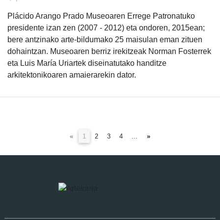
Plácido Arango Prado Museoaren Errege Patronatuko
presidente izan zen (2007 - 2012) eta ondoren, 2015ean;
bere antzinako arte-bildumako 25 maisulan eman zituen
dohaintzan. Museoaren berriz irekitzeak Norman Fosterrek
eta Luis María Uriartek diseinatutako handitze
arkitektonikoaren amaierarekin dator.
(current)
«
1
2
3
4
...
»