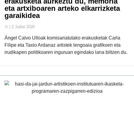
erakusketa aurkeztu du, memoria
eta artxiboaren arteko elkarrizketa
garaikidea
| 2 Juillet 2026
Ángel Calvo Ulloak komisariatutako erakusketak Carla
Filipe eta Taxio Ardanaz artistek lengoaia grafikoen eta
irudikapen politikoaren inguruan egindako lana biltzen du.