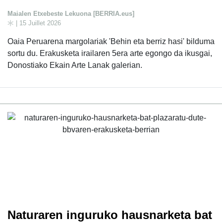
Maialen Etxebeste Lekuona [BERRIA.eus]
| 15 Juillet 2026
Oaia Peruarena margolariak 'Behin eta berriz hasi' bilduma
sortu du. Erakusketa irailaren 5era arte egongo da ikusgai,
Donostiako Ekain Arte Lanak galerian.
Naturaren inguruko hausnarketa bat