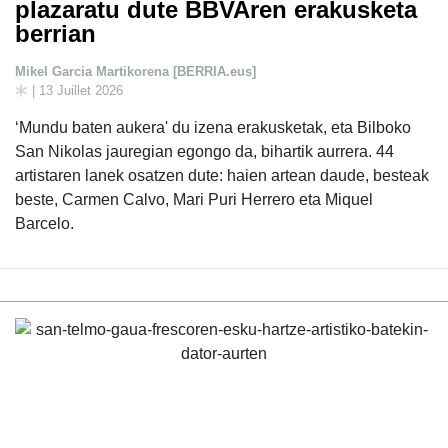
plazaratu dute BBVAren erakusketa
berrian
Mikel Garcia Martikorena [BERRIA.eus]
| 13 Juillet 2026
‘Mundu baten aukera' du izena erakusketak, eta Bilboko
San Nikolas jauregian egongo da, bihartik aurrera. 44
artistaren lanek osatzen dute: haien artean daude, besteak
beste, Carmen Calvo, Mari Puri Herrero eta Miquel
Barcelo.