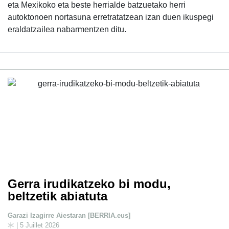
eta Mexikoko eta beste herrialde batzuetako herri
autoktonoen nortasuna erretratatzean izan duen ikuspegi
eraldatzailea nabarmentzen ditu.
Gerra irudikatzeko bi modu,
beltzetik abiatuta
Garazi Izagirre Aiestaran [BERRIA.eus]
| 5 Juillet 2026