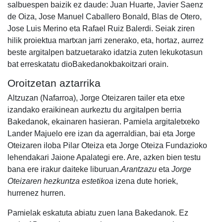
salbuespen baizik ez daude: Juan Huarte, Javier Saenz
de Oiza, Jose Manuel Caballero Bonald, Blas de Otero,
Jose Luis Merino eta Rafael Ruiz Balerdi. Seiak ziren
hilik proiektua martxan jarri zenerako, eta, hortaz, aurrez
beste argitalpen batzuetarako idatzia zuten lekukotasun
bat erreskatatu dioBakedanokbakoitzari orain.
Oroitzetan aztarrika
Altzuzan (Nafarroa), Jorge Oteizaren tailer eta etxe
izandako eraikinean aurkeztu du argitalpen berria
Bakedanok, ekainaren hasieran. Pamiela argitaletxeko
Lander Majuelo ere izan da agerraldian, bai eta Jorge
Oteizaren iloba Pilar Oteiza eta Jorge Oteiza Fundazioko
lehendakari Jaione Apalategi ere. Are, azken bien testu
bana ere irakur daiteke liburuan.
Arantzazu
eta
Jorge
Oteizaren hezkuntza estetikoa
izena dute horiek,
hurrenez hurren.
Pamielak eskatuta abiatu zuen lana Bakedanok. Ez