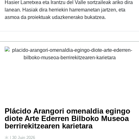
Hasier Larretxea eta Irantzu del Valle sortzaileak ariko dira
lanean. Hasiak dira herriekin harremanetan jartzen, eta
asmoa da proiektuak udazkenerako bukatzea.
Plácido Arangori omenaldia egingo
diote Arte Ederren Bilboko Museoa
berrirekitzearen karietara
| 30 Juin 2026