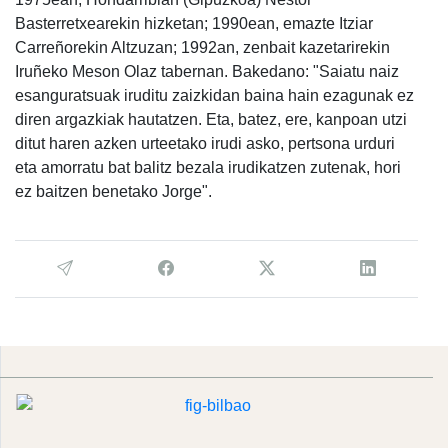
Basterretxearekin hizketan; 1990ean, emazte Itziar
Carreñorekin Altzuzan; 1992an, zenbait kazetarirekin
Iruñeko Meson Olaz tabernan. Bakedano: "Saiatu naiz
esanguratsuak iruditu zaizkidan baina hain ezagunak ez
diren argazkiak hautatzen. Eta, batez, ere, kanpoan utzi
ditut haren azken urteetako irudi asko, pertsona urduri
eta amorratu bat balitz bezala irudikatzen zutenak, hori
ez baitzen benetako Jorge".