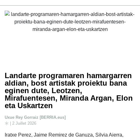
Landarte programaren hamargarren
aldian, bost artistak proiektu bana
eginen dute, Leotzen,
Mirafuentesen, Miranda Argan, Elon
eta Uskartzen
Uxue Rey Gorraiz [BERRIA.eus]
| 2 Juillet 2026
Iratxe Perez, Jaime Remirez de Ganuza, Silvia Aierra,