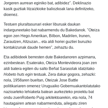
Jorgeren aurrean eginiko bat, adibidez". Deklinazio
kasik guztiak litzaizkioke baliozkoak lana definitzeko,
dioenez.
Testuen pluraltasunari esker liburuak daukan
indarguneetako bat nabarmendu du Bakedanok. "Oteiza
egon zen Hego Amerikan, Bilbon, Madrilen, Irunen,
Zarautzen, Altzuzan... eta aldi horiei guztiei buruzko
kontakizunak daude hemen", zehaztu du.
Eta adibideek berresten dute Bakedanoren azpimarra,
ezinbestean. Esaterako, Oteiza Montevideora joan zen
aldi batera egiten du salto Beñat Sarasolak idatzitako
Hobeto huts egin
testuak. Zera dakar gogora, zehazki:
nola, 1958aren bueltan, Oteizak Jose Battle
politikariaren omenez Uruguaiko Gobernuakantolatutako
nazioarteko lehiaketa batean aurkezteko proiektu bat
ondu zuenRoberto Puig arkitektoarekin, eta nola, 74
hautagairen artean nabarmenduta, ailegatu ziren