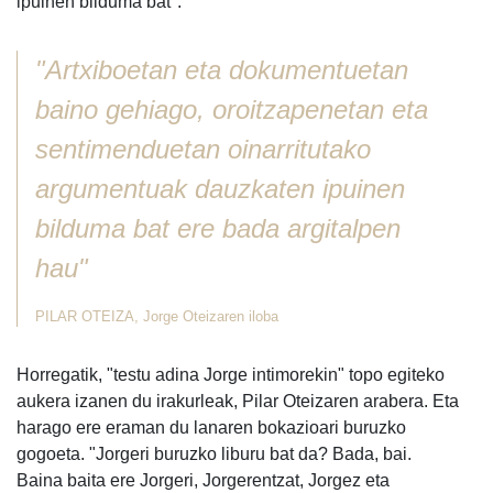
ipuinen bilduma bat".
"Artxiboetan eta dokumentuetan
baino gehiago, oroitzapenetan eta
sentimenduetan oinarritutako
argumentuak dauzkaten ipuinen
bilduma bat ere bada argitalpen
hau"
PILAR OTEIZA, Jorge Oteizaren iloba
Horregatik, "testu adina Jorge intimorekin" topo egiteko
aukera izanen du irakurleak, Pilar Oteizaren arabera. Eta
harago ere eraman du lanaren bokazioari buruzko
gogoeta. "Jorgeri buruzko liburu bat da? Bada, bai.
Baina baita ere Jorgeri, Jorgerentzat, Jorgez eta