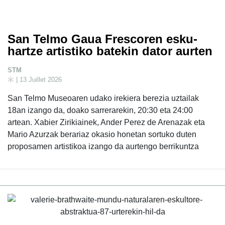
San Telmo Gaua Frescoren esku-
hartze artistiko batekin dator aurten
STM
| 13 Juillet 2026
San Telmo Museoaren udako irekiera berezia uztailak
18an izango da, doako sarrerarekin, 20:30 eta 24:00
artean. Xabier Zirikiainek, Ander Perez de Arenazak eta
Mario Azurzak berariaz okasio honetan sortuko duten
proposamen artistikoa izango da aurtengo berrikuntza