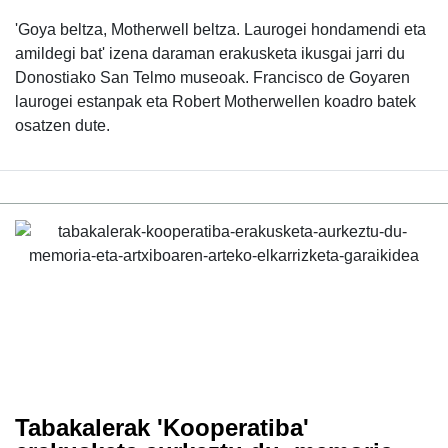
'Goya beltza, Motherwell beltza. Laurogei hondamendi eta
amildegi bat' izena daraman erakusketa ikusgai jarri du
Donostiako San Telmo museoak. Francisco de Goyaren
laurogei estanpak eta Robert Motherwellen koadro batek
osatzen dute.
Tabakalerak 'Kooperatiba'