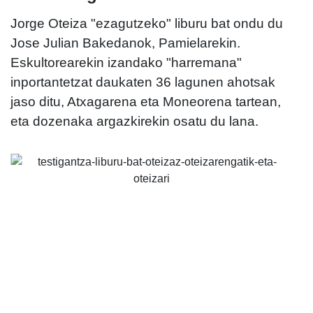
Jorge Oteiza "ezagutzeko" liburu bat ondu du
Jose Julian Bakedanok, Pamielarekin.
Eskultorearekin izandako "harremana"
inportantetzat daukaten 36 lagunen ahotsak
jaso ditu, Atxagarena eta Moneorena tartean,
eta dozenaka argazkirekin osatu du lana.