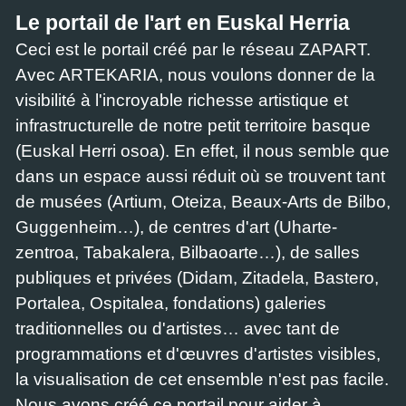
Le portail de l'art en Euskal Herria
Ceci est le portail créé par le réseau ZAPART.
Avec ARTEKARIA, nous voulons donner de la
visibilité à l'incroyable richesse artistique et
infrastructurelle de notre petit territoire basque
(Euskal Herri osoa). En effet, il nous semble que
dans un espace aussi réduit où se trouvent tant
de musées (Artium, Oteiza, Beaux-Arts de Bilbo,
Guggenheim…), de centres d'art (Uharte-
zentroa, Tabakalera, Bilbaoarte…), de salles
publiques et privées (Didam, Zitadela, Bastero,
Portalea, Ospitalea, fondations) galeries
traditionnelles ou d'artistes… avec tant de
programmations et d'œuvres d'artistes visibles,
la visualisation de cet ensemble n'est pas facile.
Nous avons créé ce portail pour aider à