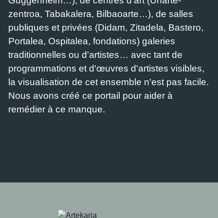
Guggenheim…), de centres d'art (Uharte-
zentroa, Tabakalera, Bilbaoarte…), de salles
publiques et privées (Didam, Zitadela, Bastero,
Portalea, Ospitalea, fondations) galeries
traditionnelles ou d'artistes… avec tant de
programmations et d'œuvres d'artistes visibles,
la visualisation de cet ensemble n'est pas facile.
Nous avons créé ce portail pour aider à
remédier à ce manque.