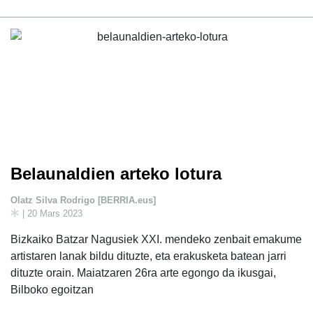
Belaunaldien arteko lotura
Olatz Silva Rodrigo [BERRIA.eus]
| 20 Mars 2023
Bizkaiko Batzar Nagusiek XXI. mendeko zenbait emakume
artistaren lanak bildu dituzte, eta erakusketa batean jarri
dituzte orain. Maiatzaren 26ra arte egongo da ikusgai,
Bilboko egoitzan