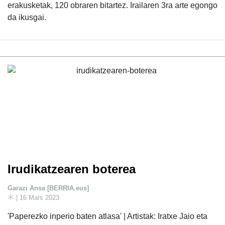
erakusketak, 120 obraren bitartez. Irailaren 3ra arte egongo
da ikusgai.
Irudikatzearen boterea
Garazi Ansa [BERRIA.eus]
| 16 Mars 2023
'Paperezko inperio baten atlasa' | Artistak: Iratxe Jaio eta