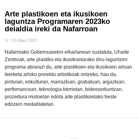
Arte plastikoen eta ikusikoen
laguntza Programaren 2023ko
deialdia ireki da Nafarroan
| 15 Mars 2023
Nafarroako Gobernuarekin elkarlanean sustatuta, Uharte
Zentroak, arte plastiko eta ikusikoetarako diru-laguntzen
programa abiarazi du, arte plastikoen eta ikusikoen arloan
ikerketa arloko proiektu artistikoak ontzeko, hau da,
pinturan, eskulturan, marrazkian, grabatuan, argazkian,
perfomancean, teknologia berrietan, bideosorkuntzan,
prozedura mistoetan edota arte plastikoetako beste
edozein modalitatetan.