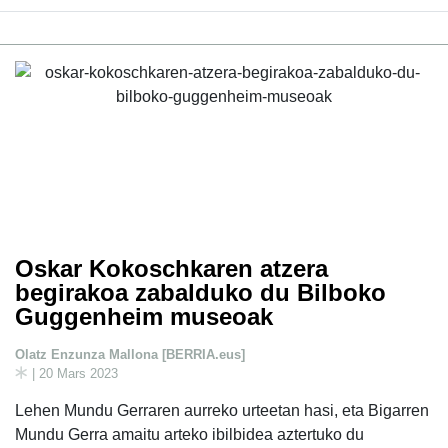
Oskar Kokoschkaren atzera
begirakoa zabalduko du Bilboko
Guggenheim museoak
Olatz Enzunza Mallona [BERRIA.eus]
| 20 Mars 2023
Lehen Mundu Gerraren aurreko urteetan hasi, eta Bigarren
Mundu Gerra amaitu arteko ibilbidea aztertuko du