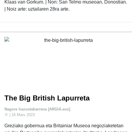
Klaas van Gorkum. | Non: San Telmo museoan, Donostian.
| Noiz arte: uztailaren 28ra arte.
The Big British Lapurreta
Nagore Irazustabarrena [ARGIA.eus]
| 16 Mars 2023
Greziako gobernua eta Britainiar Museoa negoziaketetan