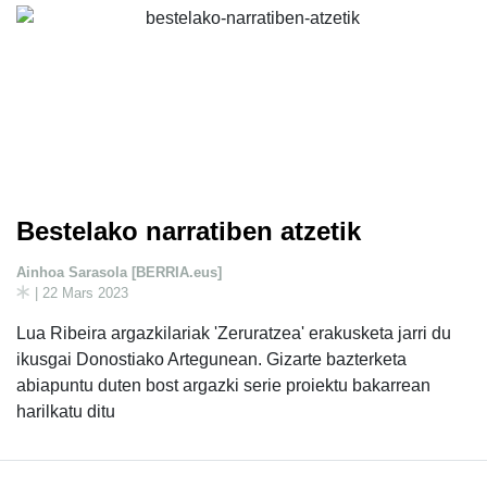
Bestelako narratiben atzetik
Ainhoa Sarasola [BERRIA.eus]
| 22 Mars 2023
Lua Ribeira argazkilariak 'Zeruratzea' erakusketa jarri du
ikusgai Donostiako Artegunean. Gizarte bazterketa
abiapuntu duten bost argazki serie proiektu bakarrean
harilkatu ditu