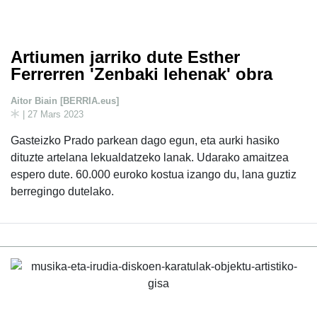
Artiumen jarriko dute Esther
Ferrerren 'Zenbaki lehenak' obra
Aitor Biain [BERRIA.eus]
| 27 Mars 2023
Gasteizko Prado parkean dago egun, eta aurki hasiko
dituzte artelana lekualdatzeko lanak. Udarako amaitzea
espero dute. 60.000 euroko kostua izango du, lana guztiz
berregingo dutelako.