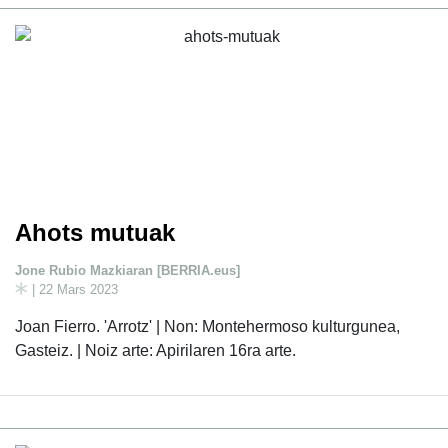
Ahots mutuak
Jone Rubio Mazkiaran [BERRIA.eus]
| 22 Mars 2023
Joan Fierro. 'Arrotz' | Non: Montehermoso kulturgunea,
Gasteiz. | Noiz arte: Apirilaren 16ra arte.