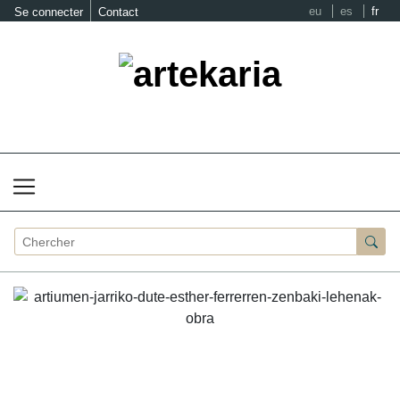
eu
es
fr
Se connecter
Contact