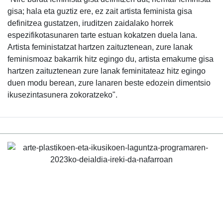
gisa; hala eta guztiz ere, ez zait artista feminista gisa
definitzea gustatzen, iruditzen zaidalako horrek
espezifikotasunaren tarte estuan kokatzen duela lana.
Artista feministatzat hartzen zaituztenean, zure lanak
feminismoaz bakarrik hitz egingo du, artista emakume gisa
hartzen zaituztenean zure lanak feminitateaz hitz egingo
duen modu berean, zure lanaren beste edozein dimentsio
ikusezintasunera zokoratzeko".