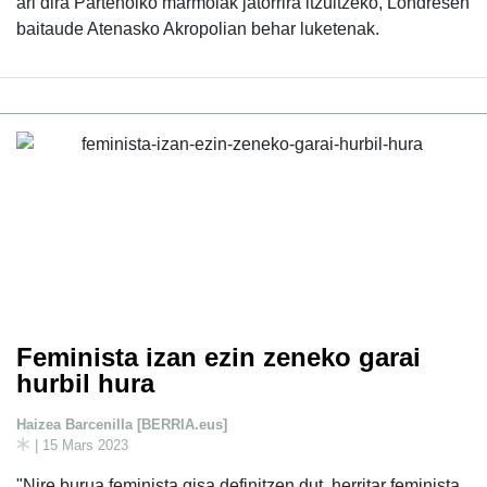
ari dira Partenoiko marmolak jatorrira itzultzeko, Londresen
baitaude Atenasko Akropolian behar luketenak.
Feminista izan ezin zeneko garai
hurbil hura
Haizea Barcenilla [BERRIA.eus]
| 15 Mars 2023
"Nire burua feminista gisa definitzen dut, herritar feminista