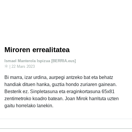
Miroren errealitatea
Ismael Manterola Ispizua [BERRIA.eus]
| 22 Mars 2023
Bi marra, izar urdina, aurpegi antzeko bat eta behatz
handiak dituen hanka, guztia hondo zuriaren gainean.
Besterik ez. Sinpletasuna eta eraginkortasuna 65x81
zentimetroko koadro batean. Joan Mirok harrituta uzten
gaitu horrelako lanekin.