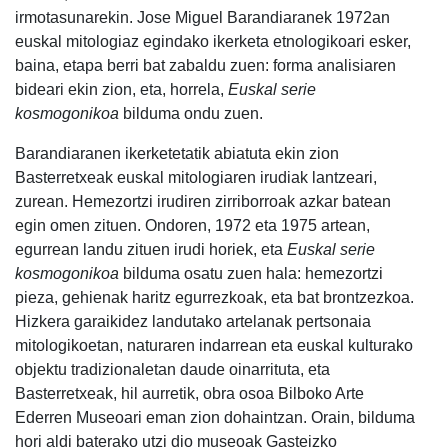
irmotasunarekin. Jose Miguel Barandiaranek 1972an
euskal mitologiaz egindako ikerketa etnologikoari esker,
baina, etapa berri bat zabaldu zuen: forma analisiaren
bideari ekin zion, eta, horrela,
Euskal serie
kosmogonikoa
bilduma ondu zuen.
Barandiaranen ikerketetatik abiatuta ekin zion
Basterretxeak euskal mitologiaren irudiak lantzeari,
zurean. Hemezortzi irudiren zirriborroak azkar batean
egin omen zituen. Ondoren, 1972 eta 1975 artean,
egurrean landu zituen irudi horiek, eta
Euskal serie
kosmogonikoa
bilduma osatu zuen hala: hemezortzi
pieza, gehienak haritz egurrezkoak, eta bat brontzezkoa.
Hizkera garaikidez landutako artelanak pertsonaia
mitologikoetan, naturaren indarrean eta euskal kulturako
objektu tradizionaletan daude oinarrituta, eta
Basterretxeak, hil aurretik, obra osoa Bilboko Arte
Ederren Museoari eman zion dohaintzan. Orain, bilduma
hori aldi baterako utzi dio museoak Gasteizko