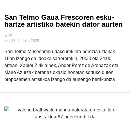
San Telmo Gaua Frescoren esku-
hartze artistiko batekin dator aurten
STM
| 13 de Julio 2026
San Telmo Museoaren udako irekiera berezia uztailak
18an izango da, doako sarrerarekin, 20:30 eta 24:00
artean. Xabier Zirikiainek, Ander Perez de Arenazak eta
Mario Azurzak berariaz okasio honetan sortuko duten
proposamen artistikoa izango da aurtengo berrikuntza