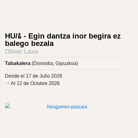
HU/هُ - Egin dantza inor begira ez
balego bezala
Oliver Laxe
Tabakalera
(Donostia, Gipuzkoa)
Desde el 17 de Julio 2026
Al 12 de Octubre 2026