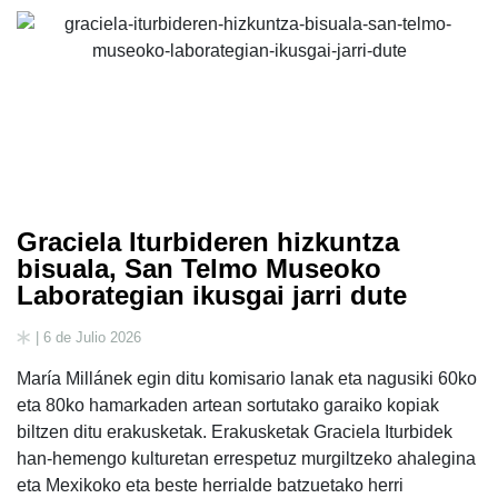
Graciela Iturbideren hizkuntza
bisuala, San Telmo Museoko
Laborategian ikusgai jarri dute
| 6 de Julio 2026
María Millánek egin ditu komisario lanak eta nagusiki 60ko
eta 80ko hamarkaden artean sortutako garaiko kopiak
biltzen ditu erakusketak. Erakusketak Graciela Iturbidek
han-hemengo kulturetan errespetuz murgiltzeko ahalegina
eta Mexikoko eta beste herrialde batzuetako herri