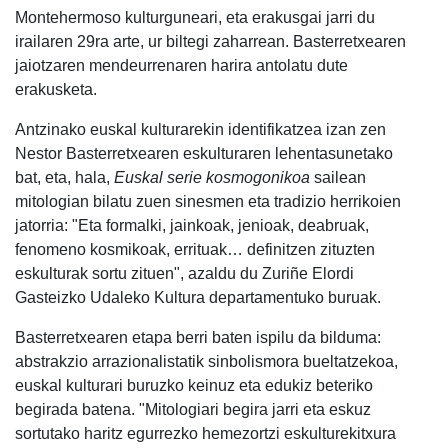
Montehermoso kulturguneari, eta erakusgai jarri du
irailaren 29ra arte, ur biltegi zaharrean. Basterretxearen
jaiotzaren mendeurrenaren harira antolatu dute
erakusketa.
Antzinako euskal kulturarekin identifikatzea izan zen
Nestor Basterretxearen eskulturaren lehentasunetako
bat, eta, hala,
Euskal serie kosmogonikoa
sailean
mitologian bilatu zuen sinesmen eta tradizio herrikoien
jatorria: "Eta formalki, jainkoak, jenioak, deabruak,
fenomeno kosmikoak, errituak… definitzen zituzten
eskulturak sortu zituen", azaldu du Zuriñe Elordi
Gasteizko Udaleko Kultura departamentuko buruak.
Basterretxearen etapa berri baten ispilu da bilduma:
abstrakzio arrazionalistatik sinbolismora bueltatzekoa,
euskal kulturari buruzko keinuz eta edukiz beteriko
begirada batena. "Mitologiari begira jarri eta eskuz
sortutako haritz egurrezko hemezortzi eskulturekitxura