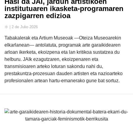
Hasi da JAI, jardun artistikoen
institutuaren ikasketa-programaren
zazpigarren edizioa
| 2 de Julio 2026
Tabakalerak eta Artium Museoak —Oteiza Museoarekin
elkarlanean— antolatuta, programak arte garaikidearen
arloan ikerketa, ekoizpena eta lan kritikoa sustatzea du
helburu. JAIk ezagutzaren, ekoizpenaren eta
transmisioaren arteko loturan sakondu nahi du,
prestakuntza-prozesuan dauden artisten eta nazioarteko
profesionalen artean hartu-emanerako gune bat sortuz.