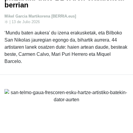
berrian
Mikel Garcia Martikorena [BERRIA.eus]
| 13 de Julio 2026
‘Mundu baten aukera' du izena erakusketak, eta Bilboko
San Nikolas jauregian egongo da, bihartik aurrera. 44
artistaren lanek osatzen dute: haien artean daude, besteak
beste, Carmen Calvo, Mari Puri Herrero eta Miquel
Barcelo.