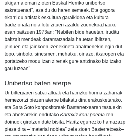
ukigarria eman zioten Euskal Herriko unibertso
sakratuenari", azaldu du haren semeak. Eta gogora
ekarri du artistak eskultura garaikidea eta kultura
tradizionala nola lotu zituen azaldu zuenekoa,hauxe
esan baitzuen 1973an: "Nabilen bide hauetan, iruditu
baitzait mendeak daramatzadala hauetan ibiltzen,
jeinuen eta jainkoen izenekineta ahalmenekin egin dut
topo, sinbolo, sinesmen, mehatxu, oinaze, itxaropen eta
portatzeko modu izan zirenak gure antzinako bizitzako
gau luzean".
Unibertso baten aterpe
Ur biltegiaren sabai altuak eta harrizko horma zaharrak
hemezortzi piezen aterpe bilakatu dira erakusketarako,
eta Sara Soto konpositoreak Basterretxearen testuekin
eta ahotsarekin ondutako
Karraxiz koru poema-
ren
doinuek girotzen dute bisita. Haritz egurrezko hamazazpi
pieza dira –"material noblea" zela zioen Basterretxeak–