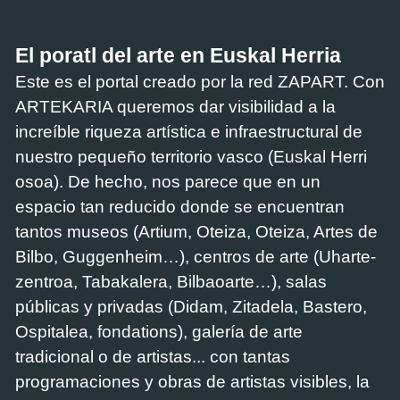
El poratl del arte en Euskal Herria
Este es el portal creado por la red ZAPART. Con
ARTEKARIA queremos dar visibilidad a la
increíble riqueza artística e infraestructural de
nuestro pequeño territorio vasco (Euskal Herri
osoa). De hecho, nos parece que en un
espacio tan reducido donde se encuentran
tantos museos (Artium, Oteiza, Oteiza, Artes de
Bilbo, Guggenheim…), centros de arte (Uharte-
zentroa, Tabakalera, Bilbaoarte…), salas
públicas y privadas (Didam, Zitadela, Bastero,
Ospitalea, fondations), galería de arte
tradicional o de artistas... con tantas
programaciones y obras de artistas visibles, la