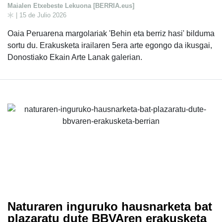
Maialen Etxebeste Lekuona [BERRIA.eus]
| 15 de Julio 2026
Oaia Peruarena margolariak 'Behin eta berriz hasi' bilduma
sortu du. Erakusketa irailaren 5era arte egongo da ikusgai,
Donostiako Ekain Arte Lanak galerian.
Naturaren inguruko hausnarketa bat
plazaratu dute BBVAren erakusketa