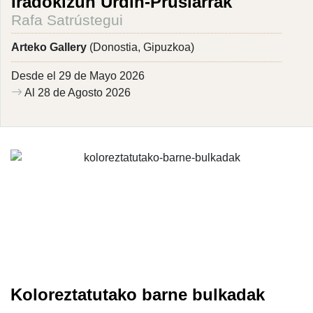
Iradokizun Urdin-Prusiarrak
Rafa Satrústegui
Arteko Gallery
(Donostia, Gipuzkoa)
Desde el 29 de Mayo 2026
Al 28 de Agosto 2026
Koloreztatutako barne bulkadak