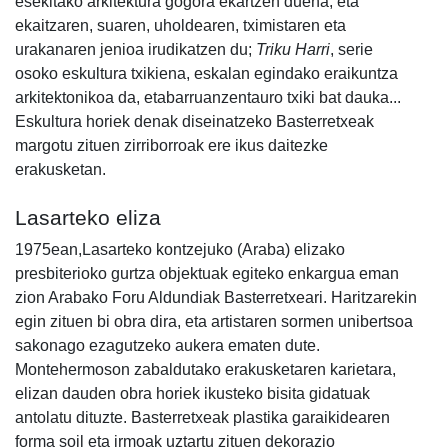
esekitako arkitektura gogora ekartzen duena, eta
ekaitzaren, suaren, uholdearen, tximistaren eta
urakanaren jenioa irudikatzen du;
Triku Harri
, serie
osoko eskultura txikiena, eskalan egindako eraikuntza
arkitektonikoa da, etabarruanzentauro txiki bat dauka...
Eskultura horiek denak diseinatzeko Basterretxeak
margotu zituen zirriborroak ere ikus daitezke
erakusketan.
Lasarteko eliza
1975ean,Lasarteko kontzejuko (Araba) elizako
presbiterioko gurtza objektuak egiteko enkargua eman
zion Arabako Foru Aldundiak Basterretxeari. Haritzarekin
egin zituen bi obra dira, eta artistaren sormen unibertsoa
sakonago ezagutzeko aukera ematen dute.
Montehermoson zabaldutako erakusketaren karietara,
elizan dauden obra horiek ikusteko bisita gidatuak
antolatu dituzte. Basterretxeak plastika garaikidearen
forma soil eta irmoak uztartu zituen dekorazio