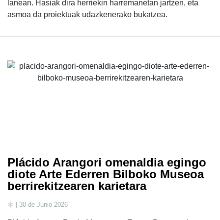
lanean. Hasiak dira herriekin harremanetan jartzen, eta
asmoa da proiektuak udazkenerako bukatzea.
Plácido Arangori omenaldia egingo
diote Arte Ederren Bilboko Museoa
berrirekitzearen karietara
| 30 de Junio 2026