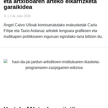
eta artxiboaren arteko elkarrizketa
garaikidea
| 2 de Julio 2026
Ángel Calvo Ulloak komisariatutako erakusketak Carla
Filipe eta Taxio Ardanaz artistek lengoaia grafikoen eta
irudikapen politikoaren inguruan egindako lana biltzen du.