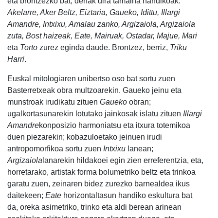
eta brontzezko bat; denak dira tamaina handikoak.
Akelarre, Aker Beltz, Eiztaria, Gaueko, Idittu, Illargi
Amandre, Intxixu, Amalau zanko, Argizaiola, Argizaiola
zuta, Bost haizeak, Eate, Mairuak, Ostadar, Majue, Mari
eta
Torto
zurez eginda daude. Brontzez, berriz,
Triku
Harri
.
Euskal mitologiaren unibertso oso bat sortu zuen
Basterretxeak obra multzoarekin. Gaueko jeinu eta
munstroak irudikatu zituen
Gaueko
obran;
ugalkortasunarekin lotutako jainkosak islatu zituen
Illargi
Amandre
konposizio harmoniatsu eta itxura totemikoa
duen piezarekin; kobazuloetako jeinuen irudi
antropomorfikoa sortu zuen
Intxixu
lanean;
Argizaiola
lanarekin hildakoei egin zien erreferentzia, eta,
horretarako, artistak forma bolumetriko beltz eta trinkoa
garatu zuen, zeinaren bidez zurezko barnealdea ikus
daitekeen;
Eate
horizontaltasun handiko eskultura bat
da, oreka asimetriko, trinko eta aldi berean arinean