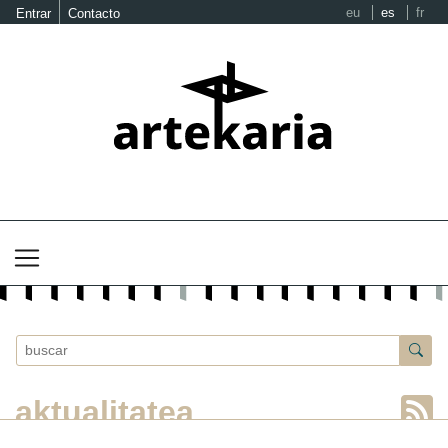
eu
es
fr
Entrar
Contacto
aktualitatea