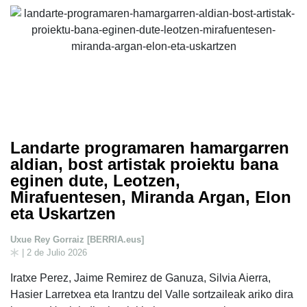
Landarte programaren hamargarren
aldian, bost artistak proiektu bana
eginen dute, Leotzen,
Mirafuentesen, Miranda Argan, Elon
eta Uskartzen
Uxue Rey Gorraiz [BERRIA.eus]
| 2 de Julio 2026
Iratxe Perez, Jaime Remirez de Ganuza, Silvia Aierra,
Hasier Larretxea eta Irantzu del Valle sortzaileak ariko dira