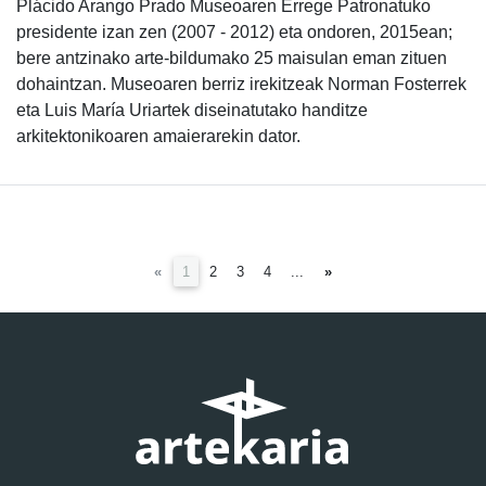
Plácido Arango Prado Museoaren Errege Patronatuko
presidente izan zen (2007 - 2012) eta ondoren, 2015ean;
bere antzinako arte-bildumako 25 maisulan eman zituen
dohaintzan. Museoaren berriz irekitzeak Norman Fosterrek
eta Luis María Uriartek diseinatutako handitze
arkitektonikoaren amaierarekin dator.
(current)
«
1
2
3
4
...
»