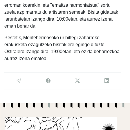
erromanikoarekin, eta "emaitza harmoniatsua" sortu
zuela azpimarratu du artistaren semeak. Bisita gidatuak
larunbatetan izango dira, 10:00etan, eta aurrez izena
eman behar da.
Bestetik, Montehermosoko ur biltegi zaharreko
erakusketa ezagutzeko bisitak ere egingo dituzte.
Ostiralero izango dira, 19:00etan, eta ez da beharrezkoa
aurrez izena ematea.