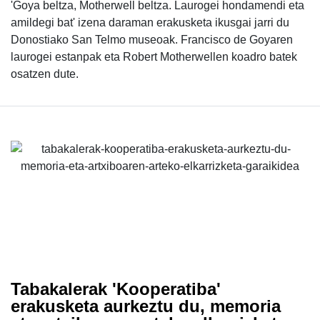
'Goya beltza, Motherwell beltza. Laurogei hondamendi eta
amildegi bat' izena daraman erakusketa ikusgai jarri du
Donostiako San Telmo museoak. Francisco de Goyaren
laurogei estanpak eta Robert Motherwellen koadro batek
osatzen dute.
Tabakalerak 'Kooperatiba'
erakusketa aurkeztu du, memoria