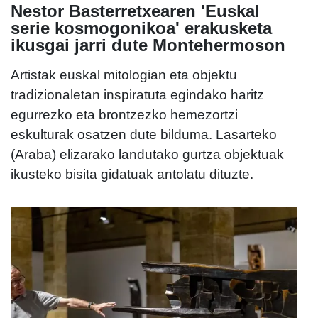
Nestor Basterretxearen 'Euskal
serie kosmogonikoa' erakusketa
ikusgai jarri dute Montehermoson
Artistak euskal mitologian eta objektu
tradizionaletan inspiratuta egindako haritz
egurrezko eta brontzezko hemezortzi
eskulturak osatzen dute bilduma. Lasarteko
(Araba) elizarako landutako gurtza objektuak
ikusteko bisita gidatuak antolatu dituzte.