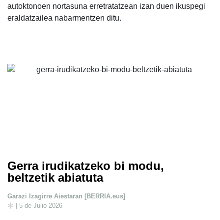
autoktonoen nortasuna erretratatzean izan duen ikuspegi
eraldatzailea nabarmentzen ditu.
Gerra irudikatzeko bi modu,
beltzetik abiatuta
Garazi Izagirre Aiestaran [BERRIA.eus]
| 5 de Julio 2026