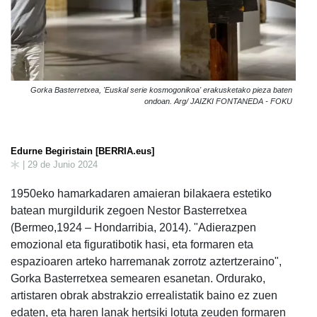
Gorka Basterretxea, 'Euskal serie kosmogonikoa' erakusketako pieza baten
ondoan. Arg/ JAIZKI FONTANEDA - FOKU
Edurne Begiristain [BERRIA.eus]
| 29 de Junio 2024
1950eko hamarkadaren amaieran bilakaera estetiko
batean murgildurik zegoen Nestor Basterretxea
(Bermeo,1924 – Hondarribia, 2014). "Adierazpen
emozional eta figuratibotik hasi, eta formaren eta
espazioaren arteko harremanak zorrotz aztertzeraino",
Gorka Basterretxea semearen esanetan. Ordurako,
artistaren obrak abstrakzio errealistatik baino ez zuen
edaten, eta haren lanak hertsiki lotuta zeuden formaren