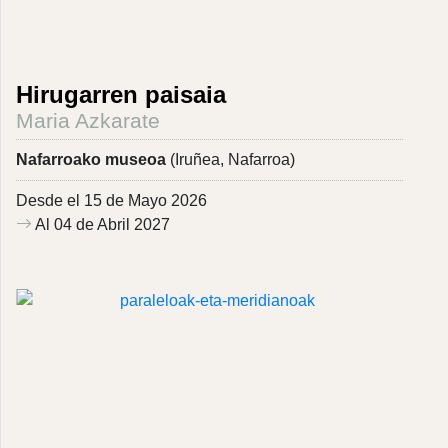
Hirugarren paisaia
Maria Azkarate
Nafarroako museoa
(Iruñea, Nafarroa)
Desde el 15 de Mayo 2026
Al 04 de Abril 2027