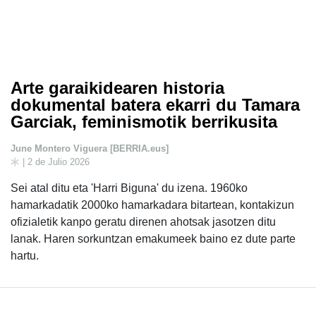
Arte garaikidearen historia
dokumental batera ekarri du Tamara
Garciak, feminismotik berrikusita
June Montero Viguera [BERRIA.eus]
| 2 de Julio 2026
Sei atal ditu eta 'Harri Biguna' du izena. 1960ko
hamarkadatik 2000ko hamarkadara bitartean, kontakizun
ofizialetik kanpo geratu direnen ahotsak jasotzen ditu
lanak. Haren sorkuntzan emakumeek baino ez dute parte
hartu.