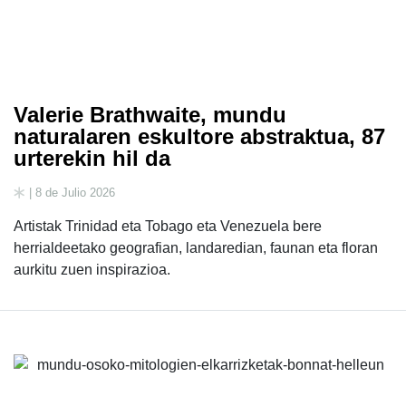
Valerie Brathwaite, mundu
naturalaren eskultore abstraktua, 87
urterekin hil da
| 8 de Julio 2026
Artistak Trinidad eta Tobago eta Venezuela bere
herrialdeetako geografian, landaredian, faunan eta floran
aurkitu zuen inspirazioa.