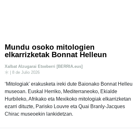
Mundu osoko mitologien
elkarrizketak Bonnat Helleun
Xalbat Alzugarai Etxeberri [BERRIA.eus]
| 8 de Julio 2026
‘Mitologiak' erakusketa ireki dute Baionako Bonnat Helleu
museoan. Euskal Herriko, Mediterraneoko, Ekialde
Hurbileko, Afrikako eta Mexikoko mitologiak elkarrizketan
ezarri dituzte, Parisko Louvre eta Quai Branly-Jacques
Chirac museoekin lankidetzan.