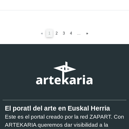
(current)
«
1
2
3
4
...
»
El poratl del arte en Euskal Herria
Este es el portal creado por la red ZAPART. Con
ARTEKARIA queremos dar visibilidad a la