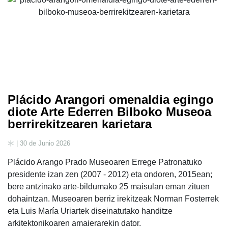
Plácido Arangori omenaldia egingo
diote Arte Ederren Bilboko Museoa
berrirekitzearen karietara
| 30 de Junio 2026
Plácido Arango Prado Museoaren Errege Patronatuko
presidente izan zen (2007 - 2012) eta ondoren, 2015ean;
bere antzinako arte-bildumako 25 maisulan eman zituen
dohaintzan. Museoaren berriz irekitzeak Norman Fosterrek
eta Luis María Uriartek diseinatutako handitze
arkitektonikoaren amaierarekin dator.