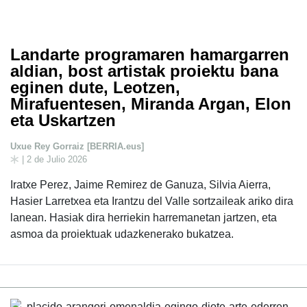
Landarte programaren hamargarren
aldian, bost artistak proiektu bana
eginen dute, Leotzen,
Mirafuentesen, Miranda Argan, Elon
eta Uskartzen
Uxue Rey Gorraiz [BERRIA.eus]
| 2 de Julio 2026
Iratxe Perez, Jaime Remirez de Ganuza, Silvia Aierra,
Hasier Larretxea eta Irantzu del Valle sortzaileak ariko dira
lanean. Hasiak dira herriekin harremanetan jartzen, eta
asmoa da proiektuak udazkenerako bukatzea.