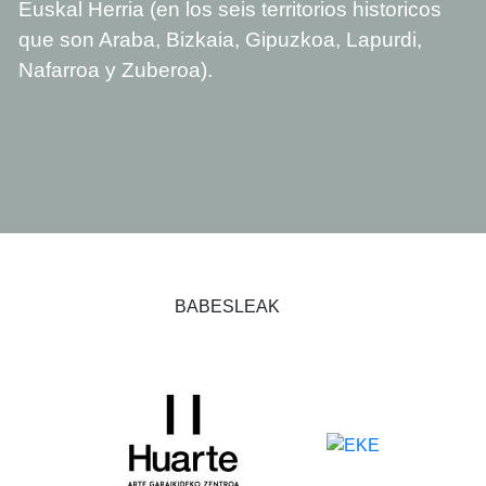
Euskal Herria (en los seis territorios historicos
que son Araba, Bizkaia, Gipuzkoa, Lapurdi,
Nafarroa y Zuberoa).
BABESLEAK