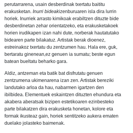
perutarrarena, usain desberdinak txertatu baititu
erakusketan.
Inurri bideak
izenburuaren isla dira lurrin
horiek. Inurriek arrasto kimikoak erabiltzen dituzte bide
desberdinetan zehar orientatzeko, eta erakusketakoek
horien irudikapen izan nahi dute, norberak hautatutako
bidearen parte bilakatuz. Artistak berak dioenez,
estreinakoz txertatu du zentzumen hau. Hala ere, guk,
bertaratu ginenean,ez genuen ia sumatu; beste egun
batean bueltatu beharko gara.
Aldiz, antzeman eta batik bat disfrutatu genuen
zentzumena ukimenarena izan zen. Artistak bereziki
landutako arloa da hau, nabarmen igartzen den
ibilbidea. Elementuek eskaintzen dituzten ehundura eta
akabera aberatsak bizipen estetikoaren ezinbesteko
parte bilakatzen dira erakusketa honetan, kolore eta
formak ikusteaz gain, horiek sentitzeko aukera ematen
duelako jolasteko baimenak.