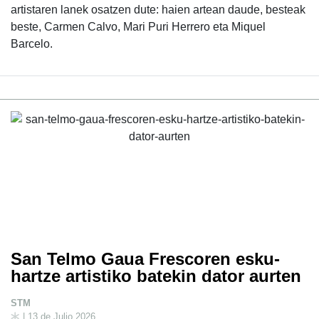
artistaren lanek osatzen dute: haien artean daude, besteak
beste, Carmen Calvo, Mari Puri Herrero eta Miquel
Barcelo.
San Telmo Gaua Frescoren esku-
hartze artistiko batekin dator aurten
STM
| 13 de Julio 2026