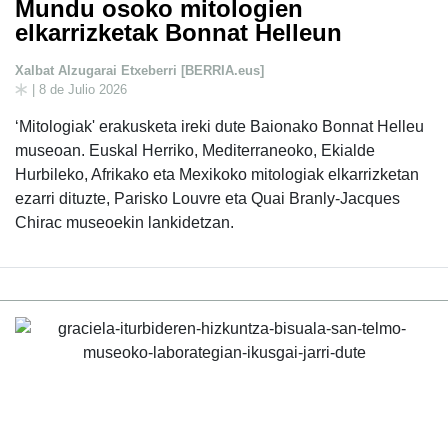
Mundu osoko mitologien
elkarrizketak Bonnat Helleun
Xalbat Alzugarai Etxeberri [BERRIA.eus]
| 8 de Julio 2026
‘Mitologiak' erakusketa ireki dute Baionako Bonnat Helleu
museoan. Euskal Herriko, Mediterraneoko, Ekialde
Hurbileko, Afrikako eta Mexikoko mitologiak elkarrizketan
ezarri dituzte, Parisko Louvre eta Quai Branly-Jacques
Chirac museoekin lankidetzan.