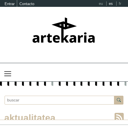
eu
es
fr
Entrar
Contacto
aktualitatea