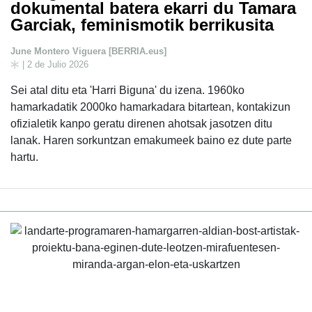
dokumental batera ekarri du Tamara
Garciak, feminismotik berrikusita
June Montero Viguera [BERRIA.eus]
| 2 de Julio 2026
Sei atal ditu eta 'Harri Biguna' du izena. 1960ko
hamarkadatik 2000ko hamarkadara bitartean, kontakizun
ofizialetik kanpo geratu direnen ahotsak jasotzen ditu
lanak. Haren sorkuntzan emakumeek baino ez dute parte
hartu.