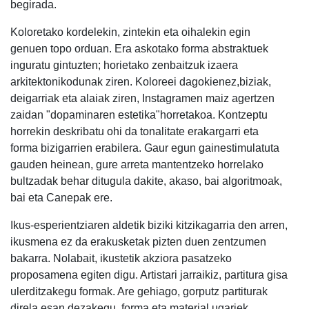
begirada.
Koloretako kordelekin, zintekin eta oihalekin egin
genuen topo orduan. Era askotako forma abstraktuek
inguratu gintuzten; horietako zenbaitzuk izaera
arkitektonikodunak ziren. Koloreei dagokienez,biziak,
deigarriak eta alaiak ziren, Instagramen maiz agertzen
zaidan "dopaminaren estetika"horretakoa. Kontzeptu
horrekin deskribatu ohi da tonalitate erakargarri eta
forma bizigarrien erabilera. Gaur egun gainestimulatuta
gauden heinean, gure arreta mantentzeko horrelako
bultzadak behar ditugula dakite, akaso, bai algoritmoak,
bai eta Canepak ere.
Ikus-esperientziaren aldetik biziki kitzikagarria den arren,
ikusmena ez da erakusketak pizten duen zentzumen
bakarra. Nolabait, ikustetik akziora pasatzeko
proposamena egiten digu. Artistari jarraikiz, partitura gisa
ulerditzakegu formak. Are gehiago, gorputz partiturak
direla esan dezakegu, forma eta material ugariek