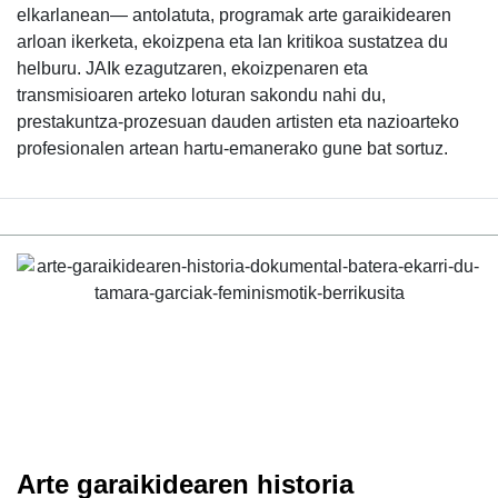
elkarlanean— antolatuta, programak arte garaikidearen
arloan ikerketa, ekoizpena eta lan kritikoa sustatzea du
helburu. JAIk ezagutzaren, ekoizpenaren eta
transmisioaren arteko loturan sakondu nahi du,
prestakuntza-prozesuan dauden artisten eta nazioarteko
profesionalen artean hartu-emanerako gune bat sortuz.
Arte garaikidearen historia