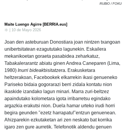
RUBIO / FOKU
Maite Luengo Agirre [BERRIA.eus]
| 10 de Mayo 2026
Joan den asteburuan Donostiara joan nintzen txangoan
unibertsitatean ezagututako lagunekin. Eskailera
mekanikoetan goraeta pasabidea zeharkatuz,
Tabakalerarantz abiatu ginen Andrea Caneparen (Lima,
1980)
Inurri bideak
bisitatzera.
Erakusketara
heltzerakoan, Facebookek elkarrekin ikasi genueneko
Pariseko bidaia gogorarazi berri zidala kontatu nion
ikaskide izandako lagun minari. Marra zuri-beltzez
apaindutako kolometara igota irribarretsu egindako
argazkia erakutsi nion. Duela hamar urteko irudi horri
begira geunden "ezetz harrapatu!"entzun genuenean.
Ahizparekin ezkutaketan ari zen neskato bat korrika
igaro zen gure aurretik. Telefonotik aldendu genuen