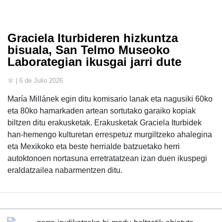
Graciela Iturbideren hizkuntza
bisuala, San Telmo Museoko
Laborategian ikusgai jarri dute
| 6 de Julio 2026
María Millánek egin ditu komisario lanak eta nagusiki 60ko
eta 80ko hamarkaden artean sortutako garaiko kopiak
biltzen ditu erakusketak. Erakusketak Graciela Iturbidek
han-hemengo kulturetan errespetuz murgiltzeko ahalegina
eta Mexikoko eta beste herrialde batzuetako herri
autoktonoen nortasuna erretratatzean izan duen ikuspegi
eraldatzailea nabarmentzen ditu.