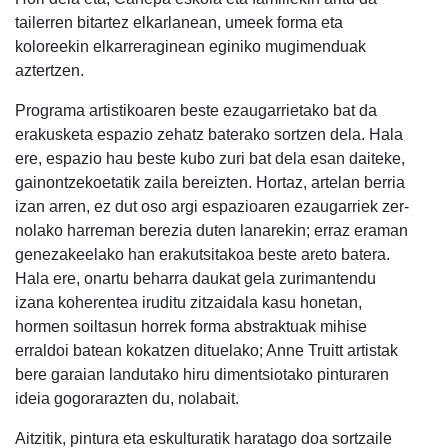
tailerren bitartez elkarlanean, umeek forma eta
koloreekin elkarreraginean eginiko mugimenduak
aztertzen.
Programa artistikoaren beste ezaugarrietako bat da
erakusketa espazio zehatz baterako sortzen dela. Hala
ere, espazio hau beste kubo zuri bat dela esan daiteke,
gainontzekoetatik zaila bereizten. Hortaz, artelan berria
izan arren, ez dut oso argi espazioaren ezaugarriek zer-
nolako harreman berezia duten lanarekin; erraz eraman
genezakeelako han erakutsitakoa beste areto batera.
Hala ere, onartu beharra daukat gela zurimantendu
izana koherentea iruditu zitzaidala kasu honetan,
hormen soiltasun horrek forma abstraktuak mihise
erraldoi batean kokatzen dituelako; Anne Truitt artistak
bere garaian landutako hiru dimentsiotako pinturaren
ideia gogorarazten du, nolabait.
Aitzitik, pintura eta eskulturatik haratago doa sortzaile