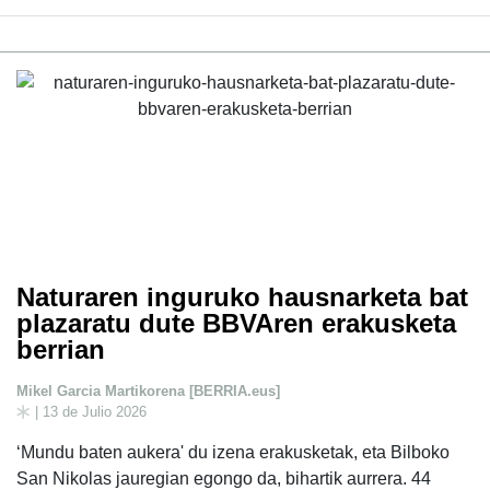
Naturaren inguruko hausnarketa bat
plazaratu dute BBVAren erakusketa
berrian
Mikel Garcia Martikorena [BERRIA.eus]
| 13 de Julio 2026
‘Mundu baten aukera' du izena erakusketak, eta Bilboko
San Nikolas jauregian egongo da, bihartik aurrera. 44