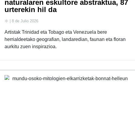
naturalaren eskultore abstraktua, 87
urterekin hil da
| 8 de Julio 2026
Artistak Trinidad eta Tobago eta Venezuela bere
herrialdeetako geografian, landaredian, faunan eta floran
aurkitu zuen inspirazioa.