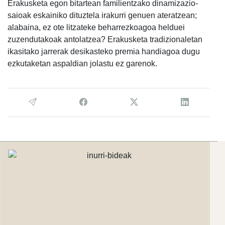
Erakusketa egon bitartean familientzako dinamizazio-
saioak eskainiko dituztela irakurri genuen ateratzean;
alabaina, ez ote litzateke beharrezkoagoa helduei
zuzendutakoak antolatzea? Erakusketa tradizionaletan
ikasitako jarrerak desikasteko premia handiagoa dugu
ezkutaketan aspaldian jolastu ez garenok.