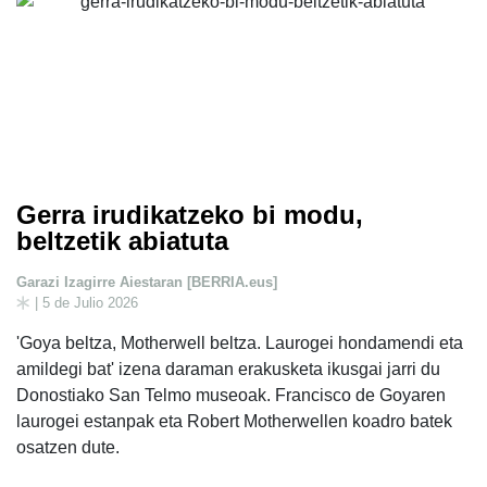
Gerra irudikatzeko bi modu,
beltzetik abiatuta
Garazi Izagirre Aiestaran [BERRIA.eus]
| 5 de Julio 2026
'Goya beltza, Motherwell beltza. Laurogei hondamendi eta
amildegi bat' izena daraman erakusketa ikusgai jarri du
Donostiako San Telmo museoak. Francisco de Goyaren
laurogei estanpak eta Robert Motherwellen koadro batek
osatzen dute.