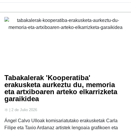
Tabakalerak 'Kooperatiba'
erakusketa aurkeztu du, memoria
eta artxiboaren arteko elkarrizketa
garaikidea
| 2 de Julio 2026
Ángel Calvo Ulloak komisariatutako erakusketak Carla
Filipe eta Taxio Ardanaz artistek lengoaia grafikoen eta