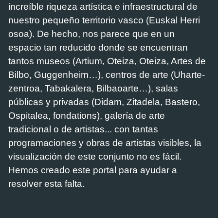
increíble riqueza artística e infraestructural de
nuestro pequeño territorio vasco (Euskal Herri
osoa). De hecho, nos parece que en un
espacio tan reducido donde se encuentran
tantos museos (Artium, Oteiza, Oteiza, Artes de
Bilbo, Guggenheim…), centros de arte (Uharte-
zentroa, Tabakalera, Bilbaoarte…), salas
públicas y privadas (Didam, Zitadela, Bastero,
Ospitalea, fondations), galería de arte
tradicional o de artistas... con tantas
programaciones y obras de artistas visibles, la
visualización de este conjunto no es fácil.
Hemos creado este portal para ayudar a
resolver esta falta.