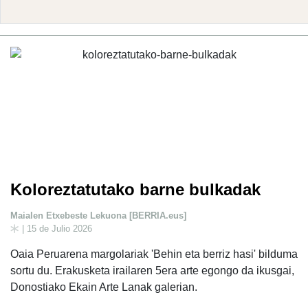
Koloreztatutako barne bulkadak
Maialen Etxebeste Lekuona [BERRIA.eus]
| 15 de Julio 2026
Oaia Peruarena margolariak 'Behin eta berriz hasi' bilduma
sortu du. Erakusketa irailaren 5era arte egongo da ikusgai,
Donostiako Ekain Arte Lanak galerian.