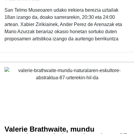
San Telmo Museoaren udako irekiera berezia uztailak
18an izango da, doako sarrerarekin, 20:30 eta 24:00
artean. Xabier Zirikiainek, Ander Perez de Arenazak eta
Mario Azurzak berariaz okasio honetan sortuko duten
proposamen artistikoa izango da aurtengo berrikuntza
Valerie Brathwaite, mundu