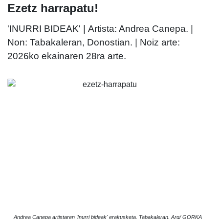
Ezetz harrapatu!
'INURRI BIDEAK' | Artista: Andrea Canepa. |
Non: Tabakaleran, Donostian. | Noiz arte:
2026ko ekainaren 28ra arte.
Andrea Canepa artistaren 'Inurri bideak' erakusketa, Tabakaleran. Arg/ GORKA