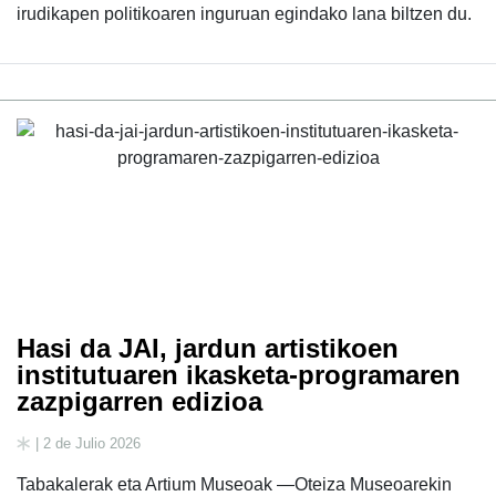
irudikapen politikoaren inguruan egindako lana biltzen du.
Hasi da JAI, jardun artistikoen
institutuaren ikasketa-programaren
zazpigarren edizioa
| 2 de Julio 2026
Tabakalerak eta Artium Museoak —Oteiza Museoarekin