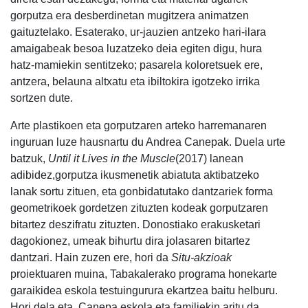
gorputza era desberdinetan mugitzera animatzen
gaituztelako. Esaterako, ur-jauzien antzeko hari-ilara
amaigabeak besoa luzatzeko deia egiten digu, hura
hatz-mamiekin sentitzeko; pasarela koloretsuek ere,
antzera, belauna altxatu eta ibiltokira igotzeko irrika
sortzen dute.
Arte plastikoen eta gorputzaren arteko harremanaren
inguruan luze hausnartu du Andrea Canepak. Duela urte
batzuk,
Until it Lives in the Muscle
(2017) lanean
adibidez,gorputza ikusmenetik abiatuta aktibatzeko
lanak sortu zituen, eta gonbidatutako dantzariek forma
geometrikoek gordetzen zituzten kodeak gorputzaren
bitartez deszifratu zituzten. Donostiako erakusketari
dagokionez, umeak bihurtu dira jolasaren bitartez
dantzari. Hain zuzen ere, hori da
Situ-akzioak
proiektuaren muina, Tabakalerako programa honekarte
garaikidea eskola testuingurura ekartzea baitu helburu.
Hori dela eta, Canepa eskola eta familiekin aritu da