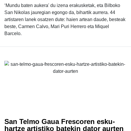
‘Mundu baten aukera' du izena erakusketak, eta Bilboko
San Nikolas jauregian egongo da, bihartik aurrera. 44
artistaren lanek osatzen dute: haien artean daude, besteak
beste, Carmen Calvo, Mari Puri Herrero eta Miquel
Barcelo.
San Telmo Gaua Frescoren esku-
hartze artistiko batekin dator aurten