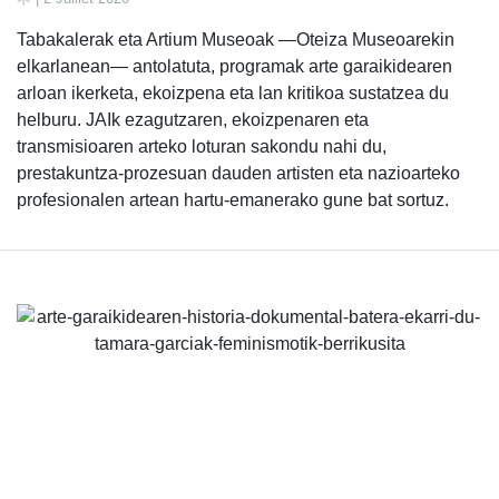
Tabakalerak eta Artium Museoak —Oteiza Museoarekin
elkarlanean— antolatuta, programak arte garaikidearen
arloan ikerketa, ekoizpena eta lan kritikoa sustatzea du
helburu. JAIk ezagutzaren, ekoizpenaren eta
transmisioaren arteko loturan sakondu nahi du,
prestakuntza-prozesuan dauden artisten eta nazioarteko
profesionalen artean hartu-emanerako gune bat sortuz.