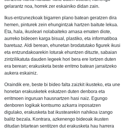
gelarantz noa, horrek zer eskainiko didan zain.
Ikus-entzunezkoak bigarren plano batean geratzen dira
hemen, pinturek zein ehungintzak hartzen baitute lekua.
Eta, hala, ikusleari nolabaiteko arnasa ematen diote,
aurreko bideoen karga bisual, plastiko, eta informatiboa
baretuaz. Aldi berean, ehunetan brodatutako figurek ikusi
eta entzundakoarekin loturak ehuntzen dituzte, sabaian
zintzilikatuta dauden legeek hori bera ere lortzen duten
era berean; erakusketa beste erritmo batean jarraitzeko
aukera eskainiz.
Oraindik ere, beste bi bideo falta zaizkit ikusteko, eta une
honetan erakusketek eskatzen duten denbora eta
erritmoen inguruan hausnartzen hasi naiz. Egungo
denboren logikak kontsumo azkarra inposatzen
digulako, erakusketa bat ikustearekin nahikoa izango
balitz bezala. Kontrara, azkenengo bideoak ikusten
ditudan bitartean sentitzen dut erakusketa hau harrera