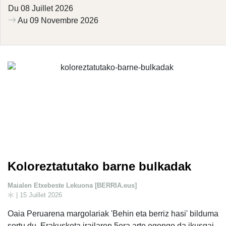
Du 08 Juillet 2026
Au 09 Novembre 2026
Koloreztatutako barne bulkadak
Maialen Etxebeste Lekuona [BERRIA.eus]
| 15 Juillet 2026
Oaia Peruarena margolariak 'Behin eta berriz hasi' bilduma
sortu du. Erakusketa irailaren 5era arte egongo da ikusgai,