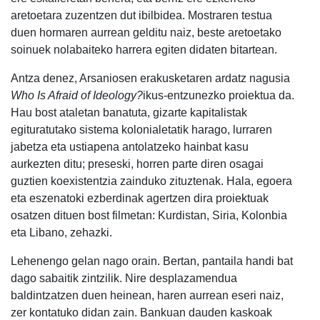
aretoetara zuzentzen dut ibilbidea. Mostraren testua
duen hormaren aurrean gelditu naiz, beste aretoetako
soinuek nolabaiteko harrera egiten didaten bitartean.
Antza denez, Arsaniosen erakusketaren ardatz nagusia
Who Is Afraid of Ideology?
ikus-entzunezko proiektua da.
Hau bost ataletan banatuta, gizarte kapitalistak
egituratutako sistema kolonialetatik harago, lurraren
jabetza eta ustiapena antolatzeko hainbat kasu
aurkezten ditu; preseski, horren parte diren osagai
guztien koexistentzia zainduko zituztenak. Hala, egoera
eta eszenatoki ezberdinak agertzen dira proiektuak
osatzen dituen bost filmetan: Kurdistan, Siria, Kolonbia
eta Libano, zehazki.
Lehenengo gelan nago orain. Bertan, pantaila handi bat
dago sabaitik zintzilik. Nire desplazamendua
baldintzatzen duen heinean, haren aurrean eseri naiz,
zer kontatuko didan zain. Bankuan dauden kaskoak