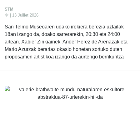
STM
| 13 Juillet 2026
San Telmo Museoaren udako irekiera berezia uztailak
18an izango da, doako sarrerarekin, 20:30 eta 24:00
artean. Xabier Zirikiainek, Ander Perez de Arenazak eta
Mario Azurzak berariaz okasio honetan sortuko duten
proposamen artistikoa izango da aurtengo berrikuntza