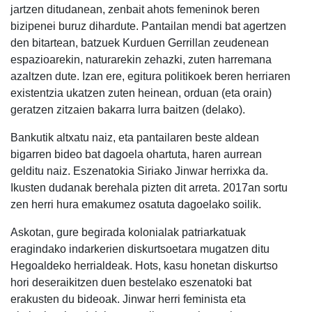
jartzen ditudanean, zenbait ahots femeninok beren
bizipenei buruz dihardute. Pantailan mendi bat agertzen
den bitartean, batzuek Kurduen Gerrillan zeudenean
espazioarekin, naturarekin zehazki, zuten harremana
azaltzen dute. Izan ere, egitura politikoek beren herriaren
existentzia ukatzen zuten heinean, orduan (eta orain)
geratzen zitzaien bakarra lurra baitzen (delako).
Bankutik altxatu naiz, eta pantailaren beste aldean
bigarren bideo bat dagoela ohartuta, haren aurrean
gelditu naiz. Eszenatokia Siriako Jinwar herrixka da.
Ikusten dudanak berehala pizten dit arreta. 2017an sortu
zen herri hura emakumez osatuta dagoelako soilik.
Askotan, gure begirada kolonialak patriarkatuak
eragindako indarkerien diskurtsoetara mugatzen ditu
Hegoaldeko herrialdeak. Hots, kasu honetan diskurtso
hori deseraikitzen duen bestelako eszenatoki bat
erakusten du bideoak. Jinwar herri feminista eta