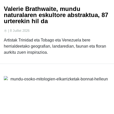
Valerie Brathwaite, mundu
naturalaren eskultore abstraktua, 87
urterekin hil da
| 8 Juillet 2026
Artistak Trinidad eta Tobago eta Venezuela bere
herrialdeetako geografian, landaredian, faunan eta floran
aurkitu zuen inspirazioa.