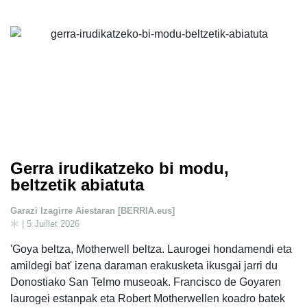
Gerra irudikatzeko bi modu,
beltzetik abiatuta
Garazi Izagirre Aiestaran [BERRIA.eus]
| 5 Juillet 2026
'Goya beltza, Motherwell beltza. Laurogei hondamendi eta
amildegi bat' izena daraman erakusketa ikusgai jarri du
Donostiako San Telmo museoak. Francisco de Goyaren
laurogei estanpak eta Robert Motherwellen koadro batek