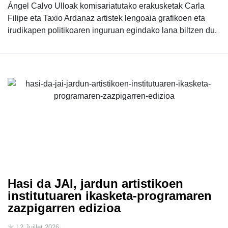
Ángel Calvo Ulloak komisariatutako erakusketak Carla
Filipe eta Taxio Ardanaz artistek lengoaia grafikoen eta
irudikapen politikoaren inguruan egindako lana biltzen du.
Hasi da JAI, jardun artistikoen
institutuaren ikasketa-programaren
zazpigarren edizioa
| 2 Juillet 2026