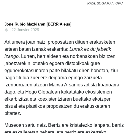
RAUL BOGAJO / FOKU
Jone Rubio Mazkiaran [BERRIA.eus]
| 22 Janvier 2026
Artiumera joan naiz, proposatzen dituen erakusketen
artean baten izenak erakarrita:
Lurrak ez du jaberik
izango.
Lurren, herrialdeen eta norbanakoen bizitzen
jabetzarekin lotutako egoera distopikoak gure
egunerokotasunaren parte bilakatu diren honetan, ziur
nago titulua zuei ere deigarria egingo zaizuela.
Izenburuaren atzean Marwa Arsanios artista libanoarra
dago, eta Hego Globalean kokatutako ekosistemen
elkarbizitza eta koexistentziaren bueltako ekoizpen
bisual eta plastikoa proposatzen du erakusketaren
bitartez.
Museoan sartu naiz. Berriz ere kristalezko lanpara, berriz
ere eskaileretan behera, eta berriz ere ezkerreko