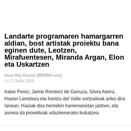
Landarte programaren hamargarren
aldian, bost artistak proiektu bana
eginen dute, Leotzen,
Mirafuentesen, Miranda Argan, Elon
eta Uskartzen
Uxue Rey Gorraiz [BERRIA.eus]
| 2 Juillet 2026
Iratxe Perez, Jaime Remirez de Ganuza, Silvia Aierra,
Hasier Larretxea eta Irantzu del Valle sortzaileak ariko dira
lanean. Hasiak dira herriekin harremanetan jartzen, eta
asmoa da proiektuak udazkenerako bukatzea.