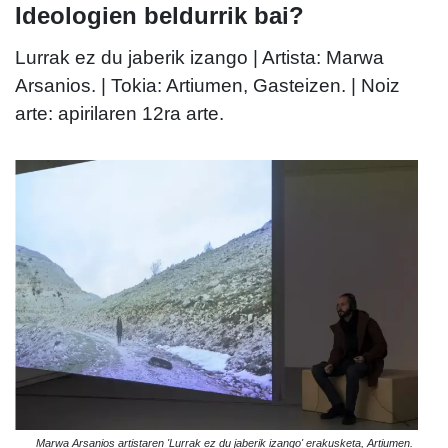
Ideologien beldurrik bai?
Lurrak ez du jaberik izango | Artista: Marwa
Arsanios. | Tokia: Artiumen, Gasteizen. | Noiz
arte: apirilaren 12ra arte.
Marwa Arsanios artistaren 'Lurrak ez du jaberik izango' erakusketa, Artiumen.