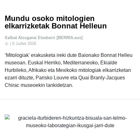
Mundu osoko mitologien
elkarrizketak Bonnat Helleun
Xalbat Alzugarai Etxeberri [BERRIA.eus]
| 8 Juillet 2026
‘Mitologiak' erakusketa ireki dute Baionako Bonnat Helleu
museoan. Euskal Herriko, Mediterraneoko, Ekialde
Hurbileko, Afrikako eta Mexikoko mitologiak elkarrizketan
ezarri dituzte, Parisko Louvre eta Quai Branly-Jacques
Chirac museoekin lankidetzan.