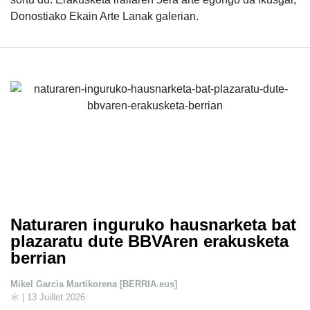
Donostiako Ekain Arte Lanak galerian.
Naturaren inguruko hausnarketa bat
plazaratu dute BBVAren erakusketa
berrian
Mikel Garcia Martikorena [BERRIA.eus]
| 13 Juillet 2026