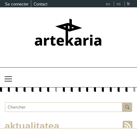
eu
es
fr
Se connecter
Contact
aktualitatea