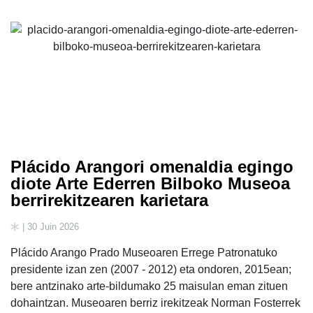
Plácido Arangori omenaldia egingo
diote Arte Ederren Bilboko Museoa
berrirekitzearen karietara
| 30 Juin 2026
Plácido Arango Prado Museoaren Errege Patronatuko
presidente izan zen (2007 - 2012) eta ondoren, 2015ean;
bere antzinako arte-bildumako 25 maisulan eman zituen
dohaintzan. Museoaren berriz irekitzeak Norman Fosterrek