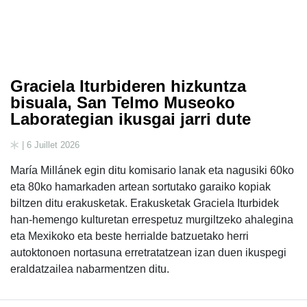
Graciela Iturbideren hizkuntza
bisuala, San Telmo Museoko
Laborategian ikusgai jarri dute
| 6 Juillet 2026
María Millánek egin ditu komisario lanak eta nagusiki 60ko
eta 80ko hamarkaden artean sortutako garaiko kopiak
biltzen ditu erakusketak. Erakusketak Graciela Iturbidek
han-hemengo kulturetan errespetuz murgiltzeko ahalegina
eta Mexikoko eta beste herrialde batzuetako herri
autoktonoen nortasuna erretratatzean izan duen ikuspegi
eraldatzailea nabarmentzen ditu.