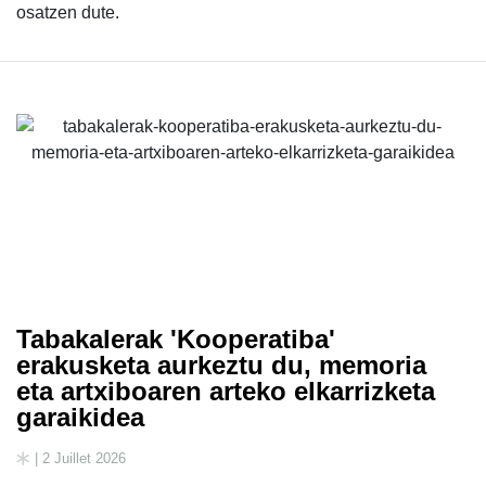
osatzen dute.
Tabakalerak 'Kooperatiba'
erakusketa aurkeztu du, memoria
eta artxiboaren arteko elkarrizketa
garaikidea
| 2 Juillet 2026