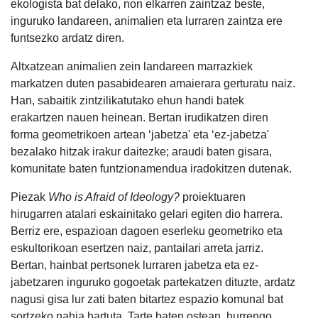
ekologista bat delako, non elkarren zaintzaz beste,
inguruko landareen, animalien eta lurraren zaintza ere
funtsezko ardatz diren.
Altxatzean animalien zein landareen marrazkiek
markatzen duten pasabidearen amaierara gerturatu naiz.
Han, sabaitik zintzilikatutako ehun handi batek
erakartzen nauen heinean. Bertan irudikatzen diren
forma geometrikoen artean ‘jabetza' eta ‘ez-jabetza'
bezalako hitzak irakur daitezke; araudi baten gisara,
komunitate baten funtzionamendua iradokitzen dutenak.
Piezak
Who is Afraid of Ideology?
proiektuaren
hirugarren atalari eskainitako gelari egiten dio harrera.
Berriz ere, espazioan dagoen eserleku geometriko eta
eskultorikoan esertzen naiz, pantailari arreta jarriz.
Bertan, hainbat pertsonek lurraren jabetza eta ez-
jabetzaren inguruko gogoetak partekatzen dituzte, ardatz
nagusi gisa lur zati baten bitartez espazio komunal bat
sortzeko nahia hartuta. Tarte baten ostean, hurrengo