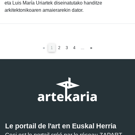
eta Luis María Uriartek diseinatutako handitze
arkitektonikoaren amaierarekin dator.
(current)
«
1
2
3
4
...
»
Le portail de l'art en Euskal Herria
Ceci est le portail créé par le réseau ZAPART.