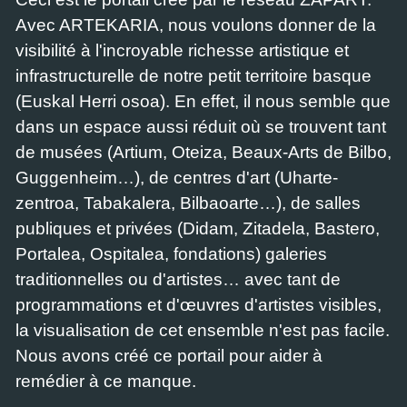
Avec ARTEKARIA, nous voulons donner de la
visibilité à l'incroyable richesse artistique et
infrastructurelle de notre petit territoire basque
(Euskal Herri osoa). En effet, il nous semble que
dans un espace aussi réduit où se trouvent tant
de musées (Artium, Oteiza, Beaux-Arts de Bilbo,
Guggenheim…), de centres d'art (Uharte-
zentroa, Tabakalera, Bilbaoarte…), de salles
publiques et privées (Didam, Zitadela, Bastero,
Portalea, Ospitalea, fondations) galeries
traditionnelles ou d'artistes… avec tant de
programmations et d'œuvres d'artistes visibles,
la visualisation de cet ensemble n'est pas facile.
Nous avons créé ce portail pour aider à
remédier à ce manque.