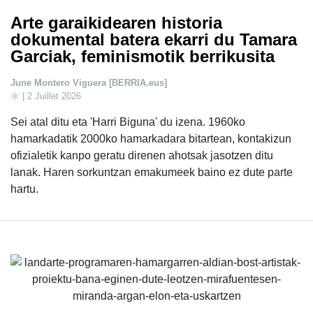
Arte garaikidearen historia
dokumental batera ekarri du Tamara
Garciak, feminismotik berrikusita
June Montero Viguera [BERRIA.eus]
| 2 Juillet 2026
Sei atal ditu eta 'Harri Biguna' du izena. 1960ko
hamarkadatik 2000ko hamarkadara bitartean, kontakizun
ofizialetik kanpo geratu direnen ahotsak jasotzen ditu
lanak. Haren sorkuntzan emakumeek baino ez dute parte
hartu.