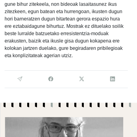
gune bihur zitekeela, non bideoak lasaitasunez ikus
zitezkeen, egun batean eta hurrengoan, ikusten dugun
hori barneratzen dugun bitartean gerora espazio hura
ere eztabaidagune bihurtuz. Mostrak ez dituelako soilik
beste lurralde batzuetako erresistentzia-moduak
erakusten, baizik eta ikusle gisa dugun kokapena ere
kolokan jartzen duelako, gure begiradaren pribilegioak
eta konplizitateak agerian utziz.