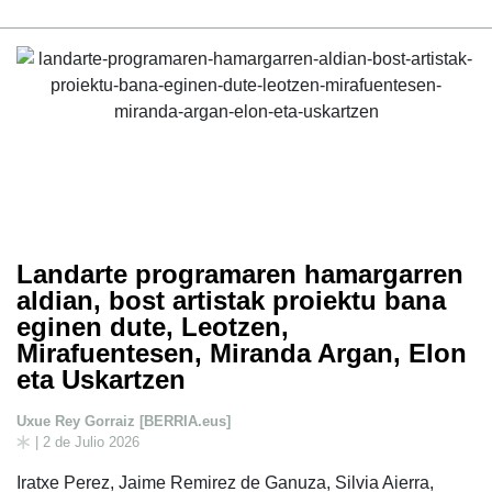
Landarte programaren hamargarren
aldian, bost artistak proiektu bana
eginen dute, Leotzen,
Mirafuentesen, Miranda Argan, Elon
eta Uskartzen
Uxue Rey Gorraiz [BERRIA.eus]
| 2 de Julio 2026
Iratxe Perez, Jaime Remirez de Ganuza, Silvia Aierra,