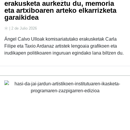
erakusketa aurkeztu du, memoria
eta artxiboaren arteko elkarrizketa
garaikidea
| 2 de Julio 2026
Ángel Calvo Ulloak komisariatutako erakusketak Carla
Filipe eta Taxio Ardanaz artistek lengoaia grafikoen eta
irudikapen politikoaren inguruan egindako lana biltzen du.