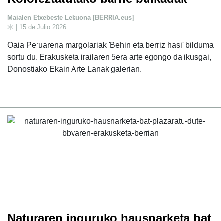
Maialen Etxebeste Lekuona [BERRIA.eus]
| 15 de Julio 2026
Oaia Peruarena margolariak 'Behin eta berriz hasi' bilduma
sortu du. Erakusketa irailaren 5era arte egongo da ikusgai,
Donostiako Ekain Arte Lanak galerian.
Naturaren inguruko hausnarketa bat