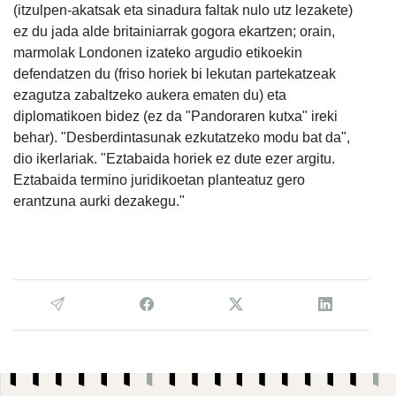
(itzulpen-akatsak eta sinadura faltak nulo utz lezakete)
ez du jada alde britainiarrak gogora ekartzen; orain,
marmolak Londonen izateko argudio etikoekin
defendatzen du (friso horiek bi lekutan partekatzeak
ezagutza zabaltzeko aukera ematen du) eta
diplomatikoen bidez (ez da "Pandoraren kutxa" ireki
behar). "Desberdintasunak ezkutatzeko modu bat da",
dio ikerlariak. "Eztabaida horiek ez dute ezer argitu.
Eztabaida termino juridikoetan planteatuz gero
erantzuna aurki dezakegu."