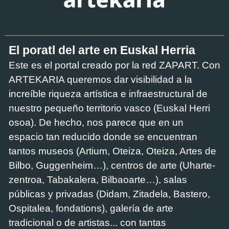
El poratl del arte en Euskal Herria
Este es el portal creado por la red ZAPART. Con
ARTEKARIA queremos dar visibilidad a la
increíble riqueza artística e infraestructural de
nuestro pequeño territorio vasco (Euskal Herri
osoa). De hecho, nos parece que en un
espacio tan reducido donde se encuentran
tantos museos (Artium, Oteiza, Oteiza, Artes de
Bilbo, Guggenheim…), centros de arte (Uharte-
zentroa, Tabakalera, Bilbaoarte…), salas
públicas y privadas (Didam, Zitadela, Bastero,
Ospitalea, fondations), galería de arte
tradicional o de artistas... con tantas