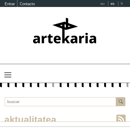
eu
es
fr
Entrar
Contacto
aktualitatea