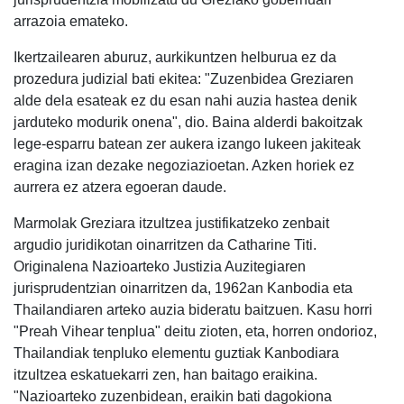
arrazoia emateko.
Ikertzailearen aburuz, aurkikuntzen helburua ez da
prozedura judizial bati ekitea: "Zuzenbidea Greziaren
alde dela esateak ez du esan nahi auzia hastea denik
jarduteko modurik onena", dio. Baina alderdi bakoitzak
lege-esparru batean zer aukera izango lukeen jakiteak
eragina izan dezake negoziazioetan. Azken horiek ez
aurrera ez atzera egoeran daude.
Marmolak Greziara itzultzea justifikatzeko zenbait
argudio juridikotan oinarritzen da Catharine Titi.
Originalena Nazioarteko Justizia Auzitegiaren
jurisprudentzian oinarritzen da, 1962an Kanbodia eta
Thailandiaren arteko auzia bideratu baitzuen. Kasu horri
"Preah Vihear tenplua" deitu zioten, eta, horren ondorioz,
Thailandiak tenpluko elementu guztiak Kanbodiara
itzultzea eskatuekarri zen, han baitago eraikina.
"Nazioarteko zuzenbidean, eraikin bati dagokiona