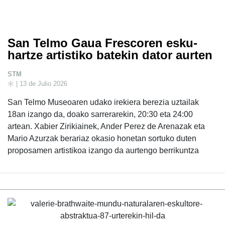
San Telmo Gaua Frescoren esku-
hartze artistiko batekin dator aurten
STM
| 13 de Julio 2026
San Telmo Museoaren udako irekiera berezia uztailak
18an izango da, doako sarrerarekin, 20:30 eta 24:00
artean. Xabier Zirikiainek, Ander Perez de Arenazak eta
Mario Azurzak berariaz okasio honetan sortuko duten
proposamen artistikoa izango da aurtengo berrikuntza