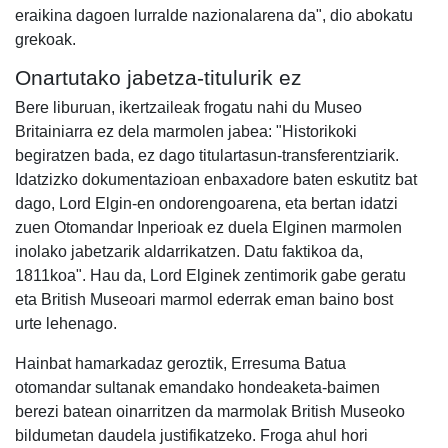
eraikina dagoen lurralde nazionalarena da", dio abokatu
grekoak.
Onartutako jabetza-titulurik ez
Bere liburuan, ikertzaileak frogatu nahi du Museo
Britainiarra ez dela marmolen jabea: "Historikoki
begiratzen bada, ez dago titulartasun-transferentziarik.
Idatzizko dokumentazioan enbaxadore baten eskutitz bat
dago, Lord Elgin-en ondorengoarena, eta bertan idatzi
zuen Otomandar Inperioak ez duela Elginen marmolen
inolako jabetzarik aldarrikatzen. Datu faktikoa da,
1811koa". Hau da, Lord Elginek zentimorik gabe geratu
eta British Museoari marmol ederrak eman baino bost
urte lehenago.
Hainbat hamarkadaz geroztik, Erresuma Batua
otomandar sultanak emandako hondeaketa-baimen
berezi batean oinarritzen da marmolak British Museoko
bildumetan daudela justifikatzeko. Froga ahul hori