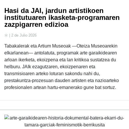
Hasi da JAI, jardun artistikoen
institutuaren ikasketa-programaren
zazpigarren edizioa
| 2 de Julio 2026
Tabakalerak eta Artium Museoak —Oteiza Museoarekin
elkarlanean— antolatuta, programak arte garaikidearen
arloan ikerketa, ekoizpena eta lan kritikoa sustatzea du
helburu. JAIk ezagutzaren, ekoizpenaren eta
transmisioaren arteko loturan sakondu nahi du,
prestakuntza-prozesuan dauden artisten eta nazioarteko
profesionalen artean hartu-emanerako gune bat sortuz.