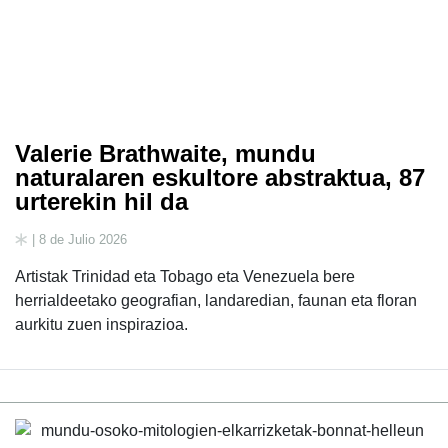
Valerie Brathwaite, mundu
naturalaren eskultore abstraktua, 87
urterekin hil da
| 8 de Julio 2026
Artistak Trinidad eta Tobago eta Venezuela bere
herrialdeetako geografian, landaredian, faunan eta floran
aurkitu zuen inspirazioa.