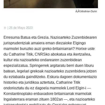
À‚Â©Andrew-Dunn
| 25 de Mayo 2023
Erresuma Batua eta Grezia. Nazioarteko Zuzenbidearen
jurisprudentziak amaiera eman diezaioke Elgingo
marmolei buruzko auzi greko-britainiarrari? Horixe uste
du Catharine Titik, CNRSko abokatua eta ikertzailea,
kultur eta nazioarteko ondarearen zuzenbidean
espezializatua. Springerrek argitaratu berri duen liburu
batean, legelari grekoak nazioarteko zuzenbidera jotzen
du eztabaida gainditzeko. Eskura dagoen dokumentazio
historiko eta juridikoa aztertuta, Catharine Titik
ondorioztatu du ez dagoela marmolek Lord Elgin-i —
Konstantinoplako enbaxadore britainiarrak marmolak
Ingalaterrara eraman zituen 1802an —, eta nazioarteko
jurisprudentzia mobilizatu du Greziako gobernuari