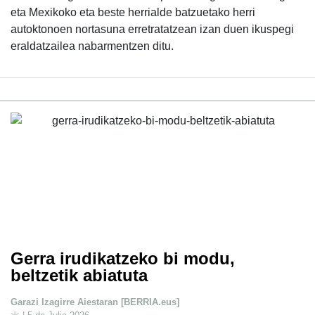
eta Mexikoko eta beste herrialde batzuetako herri
autoktonoen nortasuna erretratatzean izan duen ikuspegi
eraldatzailea nabarmentzen ditu.
Gerra irudikatzeko bi modu,
beltzetik abiatuta
Garazi Izagirre Aiestaran [BERRIA.eus]