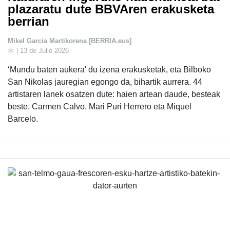
plazaratu dute BBVAren erakusketa
berrian
Mikel Garcia Martikorena [BERRIA.eus]
| 13 de Julio 2026
‘Mundu baten aukera' du izena erakusketak, eta Bilboko
San Nikolas jauregian egongo da, bihartik aurrera. 44
artistaren lanek osatzen dute: haien artean daude, besteak
beste, Carmen Calvo, Mari Puri Herrero eta Miquel
Barcelo.