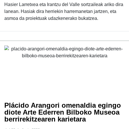
Hasier Larretxea eta Irantzu del Valle sortzaileak ariko dira
lanean. Hasiak dira herriekin harremanetan jartzen, eta
asmoa da proiektuak udazkenerako bukatzea.
Plácido Arangori omenaldia egingo
diote Arte Ederren Bilboko Museoa
berrirekitzearen karietara