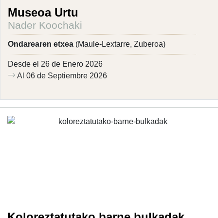
Museoa Urtu
Nader Koochaki
Ondarearen etxea
(Maule-Lextarre, Zuberoa)
Desde el 26 de Enero 2026
Al 06 de Septiembre 2026
Koloreztatutako barne bulkadak