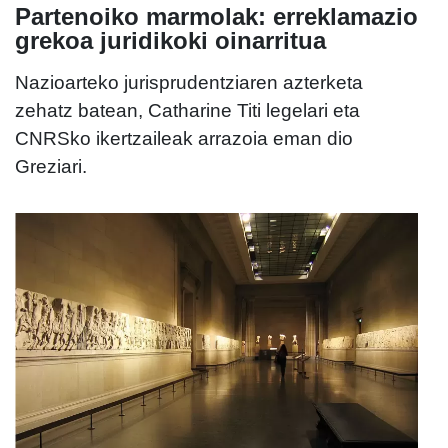
Partenoiko marmolak: erreklamazio
grekoa juridikoki oinarritua
Nazioarteko jurisprudentziaren azterketa
zehatz batean, Catharine Titi legelari eta
CNRSko ikertzaileak arrazoia eman dio
Greziari.