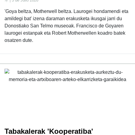
| 5 de Julio 2026
'Goya beltza, Motherwell beltza. Laurogei hondamendi eta
amildegi bat' izena daraman erakusketa ikusgai jarri du
Donostiako San Telmo museoak. Francisco de Goyaren
laurogei estanpak eta Robert Motherwellen koadro batek
osatzen dute.
Tabakalerak 'Kooperatiba'