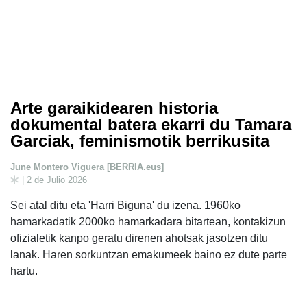
Arte garaikidearen historia
dokumental batera ekarri du Tamara
Garciak, feminismotik berrikusita
June Montero Viguera [BERRIA.eus]
| 2 de Julio 2026
Sei atal ditu eta 'Harri Biguna' du izena. 1960ko
hamarkadatik 2000ko hamarkadara bitartean, kontakizun
ofizialetik kanpo geratu direnen ahotsak jasotzen ditu
lanak. Haren sorkuntzan emakumeek baino ez dute parte
hartu.