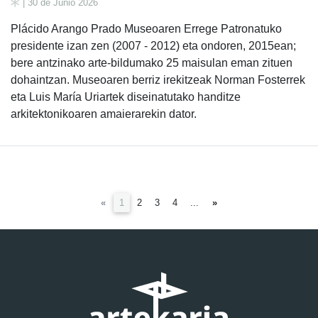
| 30 de Junio 2026
Plácido Arango Prado Museoaren Errege Patronatuko
presidente izan zen (2007 - 2012) eta ondoren, 2015ean;
bere antzinako arte-bildumako 25 maisulan eman zituen
dohaintzan. Museoaren berriz irekitzeak Norman Fosterrek
eta Luis María Uriartek diseinatutako handitze
arkitektonikoaren amaierarekin dator.
(current)
«
1
2
3
4
...
»