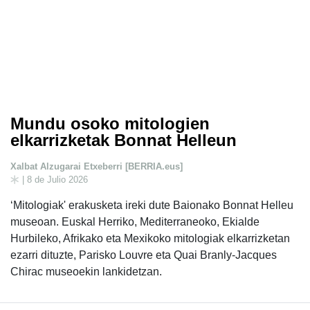
Mundu osoko mitologien
elkarrizketak Bonnat Helleun
Xalbat Alzugarai Etxeberri [BERRIA.eus]
| 8 de Julio 2026
‘Mitologiak' erakusketa ireki dute Baionako Bonnat Helleu
museoan. Euskal Herriko, Mediterraneoko, Ekialde
Hurbileko, Afrikako eta Mexikoko mitologiak elkarrizketan
ezarri dituzte, Parisko Louvre eta Quai Branly-Jacques
Chirac museoekin lankidetzan.