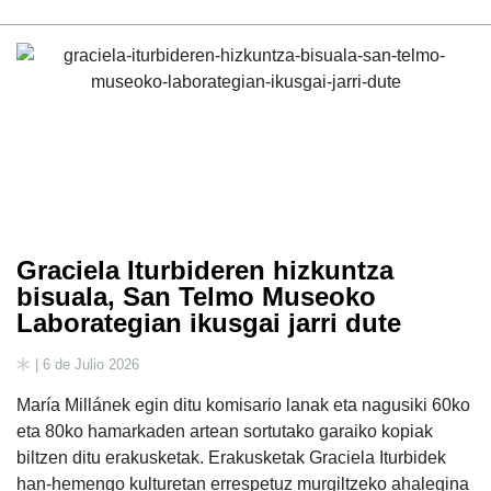
Graciela Iturbideren hizkuntza
bisuala, San Telmo Museoko
Laborategian ikusgai jarri dute
| 6 de Julio 2026
María Millánek egin ditu komisario lanak eta nagusiki 60ko
eta 80ko hamarkaden artean sortutako garaiko kopiak
biltzen ditu erakusketak. Erakusketak Graciela Iturbidek
han-hemengo kulturetan errespetuz murgiltzeko ahalegina