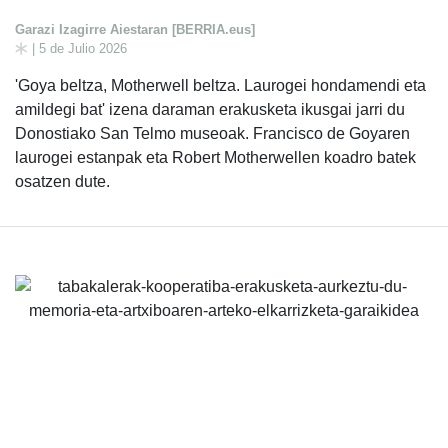
Garazi Izagirre Aiestaran [BERRIA.eus]
| 5 de Julio 2026
'Goya beltza, Motherwell beltza. Laurogei hondamendi eta
amildegi bat' izena daraman erakusketa ikusgai jarri du
Donostiako San Telmo museoak. Francisco de Goyaren
laurogei estanpak eta Robert Motherwellen koadro batek
osatzen dute.