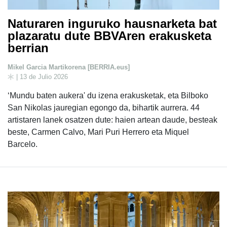
Naturaren inguruko hausnarketa bat
plazaratu dute BBVAren erakusketa
berrian
Mikel Garcia Martikorena [BERRIA.eus]
| 13 de Julio 2026
‘Mundu baten aukera' du izena erakusketak, eta Bilboko
San Nikolas jauregian egongo da, bihartik aurrera. 44
artistaren lanek osatzen dute: haien artean daude, besteak
beste, Carmen Calvo, Mari Puri Herrero eta Miquel
Barcelo.