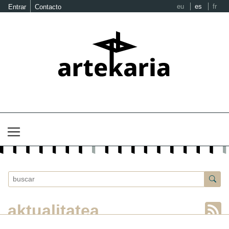
eu
es
fr
Entrar
Contacto
aktualitatea