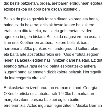
da; beste batzuetan, ordea, aretoaren erdigunean egotea
ezinbestekoa da obra bere osoan ikusteko".
Beltza da pieza guztiak lotzen dituen kolorea eta haria,
baina ez da bakarra; artistak beste kolore batzuk ere
erabiltzen ditu tarteka, nahiz eta gehienetan ez den
agerikoa begien bistara. Beltza da nagusi eremu osoan.
Izan ere, Koetherren arabera, kolore beltzak badu
harremana 80ko punkarekin, underground kulturarekin
eta baita arte abstraktuarekin ere. "Oso errotuta zegoen
lehen saiakerak egiten hasi nintzen garai haietan. Ez dut
esango
tabula rasa
denik, baina esploratzeko aukera
izugarri handiak ematen dizkit kolore beltzak. Horregatik
da interesgarria niretzat".
Erakusketaren izenbururaino eraman du hori. Georgia
O'Keefe artista estatubatuarrak 1940ko hamarkadan
margotu zituen paisaia batzuei egiten baitie
erreferentzia. Aztec inguruan egin zituen, Mexiko Berrian