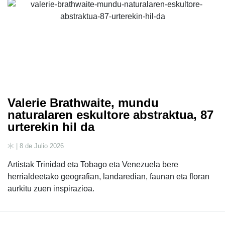
Valerie Brathwaite, mundu
naturalaren eskultore abstraktua, 87
urterekin hil da
| 8 de Julio 2026
Artistak Trinidad eta Tobago eta Venezuela bere
herrialdeetako geografian, landaredian, faunan eta floran
aurkitu zuen inspirazioa.