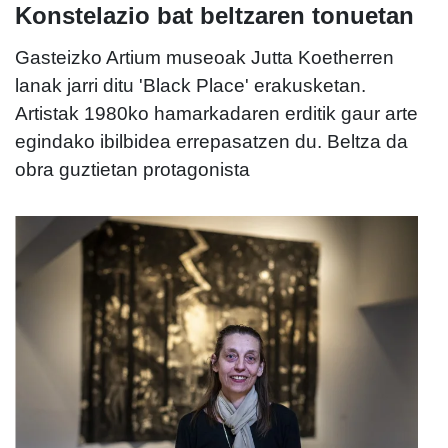
Konstelazio bat beltzaren tonuetan
Gasteizko Artium museoak Jutta Koetherren
lanak jarri ditu 'Black Place' erakusketan.
Artistak 1980ko hamarkadaren erditik gaur arte
egindako ibilbidea errepasatzen du. Beltza da
obra guztietan protagonista