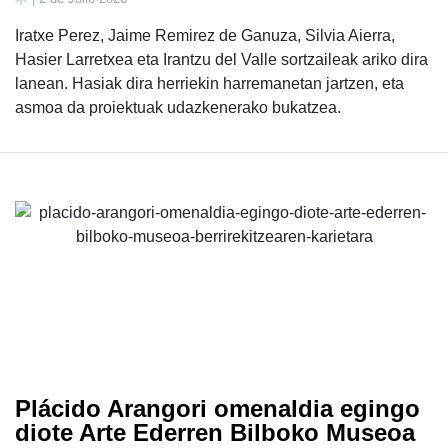
Iratxe Perez, Jaime Remirez de Ganuza, Silvia Aierra,
Hasier Larretxea eta Irantzu del Valle sortzaileak ariko dira
lanean. Hasiak dira herriekin harremanetan jartzen, eta
asmoa da proiektuak udazkenerako bukatzea.
Plácido Arangori omenaldia egingo
diote Arte Ederren Bilboko Museoa