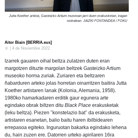
Jutta Koether artista, Gasteizko Artium museoan jarri duen erakusketan, iragan
ostiralean. JAIZKI FONTANDEA / FOKU
Aitor Biain [BERRIA.eus]
| 4 de Noviembre 2022
Izarrek gauaren oihal beltza zulatzen duten eran
margotzen dituzte margolan beltzek Gasteizko Artium
museoko horma zuriak. Zuriaren eta beltzaren
ñabarduren arteko jolas horretan oinarritzen baitira Jutta
Koether artistaren lanak (Kolonia, Alemania, 1958).
1980ko hamarkadaren erditik gaur egunera arte
egindako obrak biltzen ditu
Black Place
erakusketak
(leku beltza). Piezen "konstelazio bat" da erakusketa,
artistaren esanetan, balio baitu haren ibilbidearen
errepasoa egiteko. Inguruotan bakarka egindako lehena
du, hain zuzen ere. Datorren urteko apirilaren 16ra