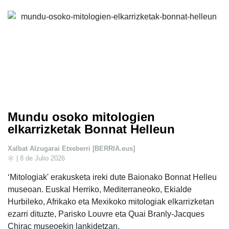
Mundu osoko mitologien
elkarrizketak Bonnat Helleun
Xalbat Alzugarai Etxeberri [BERRIA.eus]
| 8 de Julio 2026
‘Mitologiak' erakusketa ireki dute Baionako Bonnat Helleu
museoan. Euskal Herriko, Mediterraneoko, Ekialde
Hurbileko, Afrikako eta Mexikoko mitologiak elkarrizketan
ezarri dituzte, Parisko Louvre eta Quai Branly-Jacques
Chirac museoekin lankidetzan.