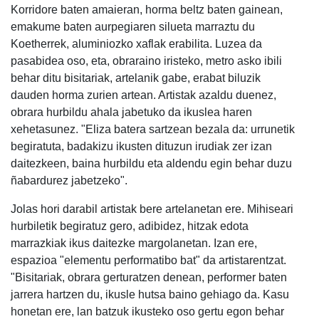
Korridore baten amaieran, horma beltz baten gainean,
emakume baten aurpegiaren silueta marraztu du
Koetherrek, aluminiozko xaflak erabilita. Luzea da
pasabidea oso, eta, obraraino iristeko, metro asko ibili
behar ditu bisitariak, artelanik gabe, erabat biluzik
dauden horma zurien artean. Artistak azaldu duenez,
obrara hurbildu ahala jabetuko da ikuslea haren
xehetasunez. "Eliza batera sartzean bezala da: urrunetik
begiratuta, badakizu ikusten dituzun irudiak zer izan
daitezkeen, baina hurbildu eta aldendu egin behar duzu
ñabardurez jabetzeko".
Jolas hori darabil artistak bere artelanetan ere. Mihiseari
hurbiletik begiratuz gero, adibidez, hitzak edota
marrazkiak ikus daitezke margolanetan. Izan ere,
espazioa "elementu performatibo bat" da artistarentzat.
"Bisitariak, obrara gerturatzen denean, performer baten
jarrera hartzen du, ikusle hutsa baino gehiago da. Kasu
honetan ere, lan batzuk ikusteko oso gertu egon behar