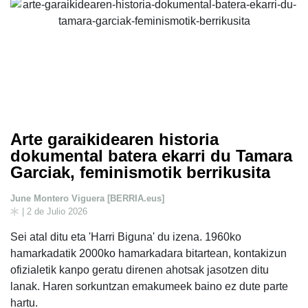
Arte garaikidearen historia
dokumental batera ekarri du Tamara
Garciak, feminismotik berrikusita
June Montero Viguera [BERRIA.eus]
| 2 de Julio 2026
Sei atal ditu eta 'Harri Biguna' du izena. 1960ko
hamarkadatik 2000ko hamarkadara bitartean, kontakizun
ofizialetik kanpo geratu direnen ahotsak jasotzen ditu
lanak. Haren sorkuntzan emakumeek baino ez dute parte
hartu.