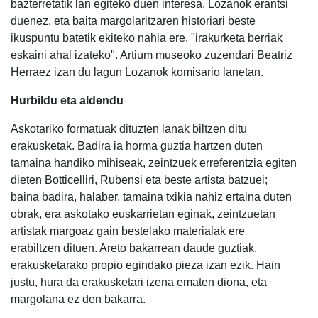
bazterretatik lan egiteko duen interesa, Lozanok erantsi
duenez, eta baita margolaritzaren historiari beste
ikuspuntu batetik ekiteko nahia ere, "irakurketa berriak
eskaini ahal izateko". Artium museoko zuzendari Beatriz
Herraez izan du lagun Lozanok komisario lanetan.
Hurbildu eta aldendu
Askotariko formatuak dituzten lanak biltzen ditu
erakusketak. Badira ia horma guztia hartzen duten
tamaina handiko mihiseak, zeintzuek erreferentzia egiten
dieten Botticelliri, Rubensi eta beste artista batzuei;
baina badira, halaber, tamaina txikia nahiz ertaina duten
obrak, era askotako euskarrietan eginak, zeintzuetan
artistak margoaz gain bestelako materialak ere
erabiltzen dituen. Areto bakarrean daude guztiak,
erakusketarako propio egindako pieza izan ezik. Hain
justu, hura da erakusketari izena ematen diona, eta
margolana ez den bakarra.