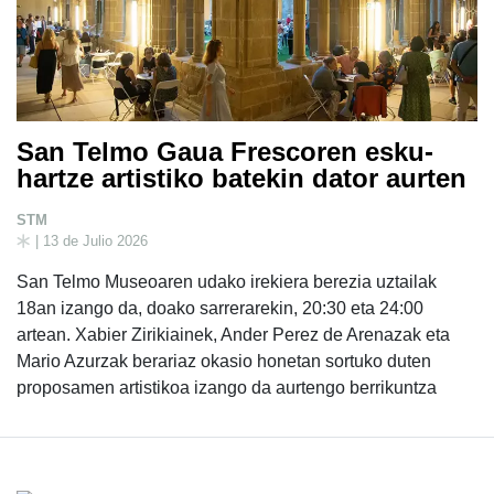
San Telmo Gaua Frescoren esku-
hartze artistiko batekin dator aurten
STM
| 13 de Julio 2026
San Telmo Museoaren udako irekiera berezia uztailak
18an izango da, doako sarrerarekin, 20:30 eta 24:00
artean. Xabier Zirikiainek, Ander Perez de Arenazak eta
Mario Azurzak berariaz okasio honetan sortuko duten
proposamen artistikoa izango da aurtengo berrikuntza