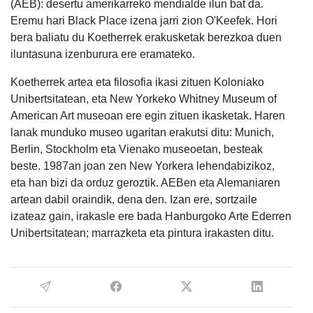
(AEB): desertu amerikarreko mendialde ilun bat da.
Eremu hari Black Place izena jarri zion O'Keefek. Hori
bera baliatu du Koetherrek erakusketak berezkoa duen
iluntasuna izenburura ere eramateko.
Koetherrek artea eta filosofia ikasi zituen Koloniako
Unibertsitatean, eta New Yorkeko Whitney Museum of
American Art museoan ere egin zituen ikasketak. Haren
lanak munduko museo ugaritan erakutsi ditu: Munich,
Berlin, Stockholm eta Vienako museoetan, besteak
beste. 1987an joan zen New Yorkera lehendabizikoz,
eta han bizi da orduz geroztik. AEBen eta Alemaniaren
artean dabil oraindik, dena den. Izan ere, sortzaile
izateaz gain, irakasle ere bada Hanburgoko Arte Ederren
Unibertsitatean; marrazketa eta pintura irakasten ditu.