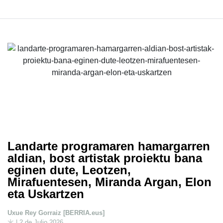
Landarte programaren hamargarren
aldian, bost artistak proiektu bana
eginen dute, Leotzen,
Mirafuentesen, Miranda Argan, Elon
eta Uskartzen
Uxue Rey Gorraiz [BERRIA.eus]
| 2 de Julio 2026