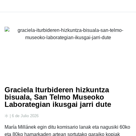
Graciela Iturbideren hizkuntza
bisuala, San Telmo Museoko
Laborategian ikusgai jarri dute
| 6 de Julio 2026
María Millánek egin ditu komisario lanak eta nagusiki 60ko
eta 80ko hamarkaden artean sortutako garaiko kopiak