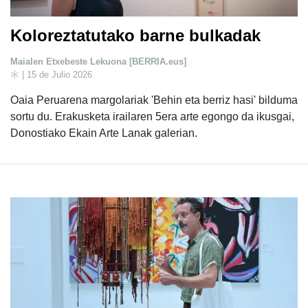
Koloreztatutako barne bulkadak
Maialen Etxebeste Lekuona [BERRIA.eus]
| 15 de Julio 2026
Oaia Peruarena margolariak 'Behin eta berriz hasi' bilduma
sortu du. Erakusketa irailaren 5era arte egongo da ikusgai,
Donostiako Ekain Arte Lanak galerian.