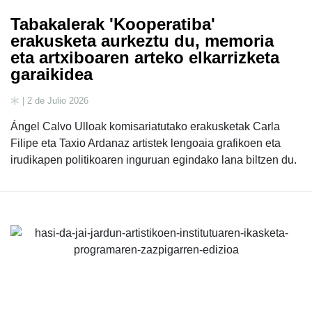
Tabakalerak 'Kooperatiba'
erakusketa aurkeztu du, memoria
eta artxiboaren arteko elkarrizketa
garaikidea
| 2 de Julio 2026
Ángel Calvo Ulloak komisariatutako erakusketak Carla
Filipe eta Taxio Ardanaz artistek lengoaia grafikoen eta
irudikapen politikoaren inguruan egindako lana biltzen du.