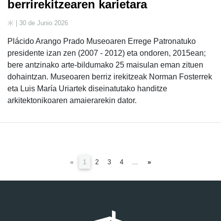
berrirekitzearen karietara
| 30 de Junio 2026
Plácido Arango Prado Museoaren Errege Patronatuko
presidente izan zen (2007 - 2012) eta ondoren, 2015ean;
bere antzinako arte-bildumako 25 maisulan eman zituen
dohaintzan. Museoaren berriz irekitzeak Norman Fosterrek
eta Luis María Uriartek diseinatutako handitze
arkitektonikoaren amaierarekin dator.
(current)
«
1
2
3
4
...
»