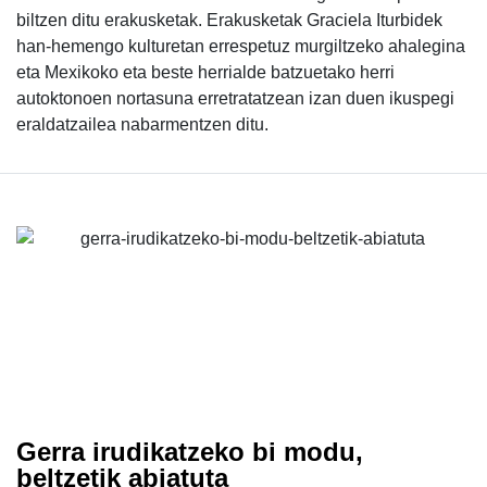
biltzen ditu erakusketak. Erakusketak Graciela Iturbidek
han-hemengo kulturetan errespetuz murgiltzeko ahalegina
eta Mexikoko eta beste herrialde batzuetako herri
autoktonoen nortasuna erretratatzean izan duen ikuspegi
eraldatzailea nabarmentzen ditu.
Gerra irudikatzeko bi modu,
beltzetik abiatuta