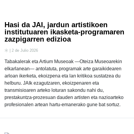
Hasi da JAI, jardun artistikoen
institutuaren ikasketa-programaren
zazpigarren edizioa
| 2 de Julio 2026
Tabakalerak eta Artium Museoak —Oteiza Museoarekin
elkarlanean— antolatuta, programak arte garaikidearen
arloan ikerketa, ekoizpena eta lan kritikoa sustatzea du
helburu. JAIk ezagutzaren, ekoizpenaren eta
transmisioaren arteko loturan sakondu nahi du,
prestakuntza-prozesuan dauden artisten eta nazioarteko
profesionalen artean hartu-emanerako gune bat sortuz.