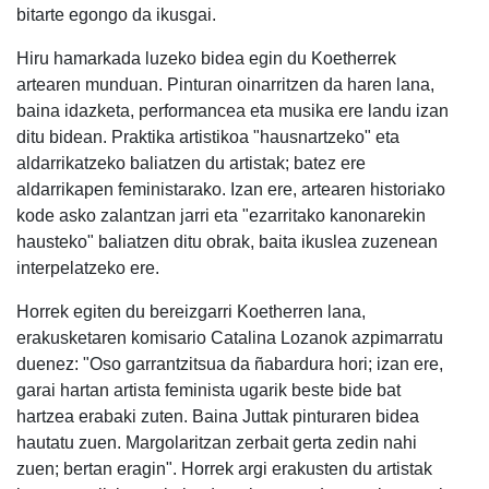
bitarte egongo da ikusgai.
Hiru hamarkada luzeko bidea egin du Koetherrek
artearen munduan. Pinturan oinarritzen da haren lana,
baina idazketa, performancea eta musika ere landu izan
ditu bidean. Praktika artistikoa "hausnartzeko" eta
aldarrikatzeko baliatzen du artistak; batez ere
aldarrikapen feministarako. Izan ere, artearen historiako
kode asko zalantzan jarri eta "ezarritako kanonarekin
hausteko" baliatzen ditu obrak, baita ikuslea zuzenean
interpelatzeko ere.
Horrek egiten du bereizgarri Koetherren lana,
erakusketaren komisario Catalina Lozanok azpimarratu
duenez: "Oso garrantzitsua da ñabardura hori; izan ere,
garai hartan artista feminista ugarik beste bide bat
hartzea erabaki zuten. Baina Juttak pinturaren bidea
hautatu zuen. Margolaritzan zerbait gerta zedin nahi
zuen; bertan eragin". Horrek argi erakusten du artistak