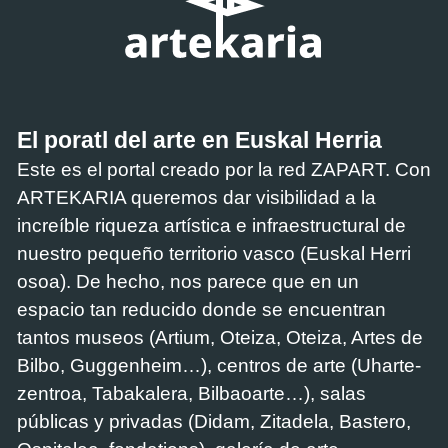
El poratl del arte en Euskal Herria
Este es el portal creado por la red ZAPART. Con
ARTEKARIA queremos dar visibilidad a la
increíble riqueza artística e infraestructural de
nuestro pequeño territorio vasco (Euskal Herri
osoa). De hecho, nos parece que en un
espacio tan reducido donde se encuentran
tantos museos (Artium, Oteiza, Oteiza, Artes de
Bilbo, Guggenheim…), centros de arte (Uharte-
zentroa, Tabakalera, Bilbaoarte…), salas
públicas y privadas (Didam, Zitadela, Bastero,