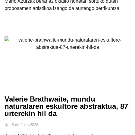
Mario Azurzak berariaz okasio honetan sortuko duten
proposamen artistikoa izango da aurtengo berrikuntza
Valerie Brathwaite, mundu
naturalaren eskultore abstraktua, 87
urterekin hil da
| 8 de Julio 2026