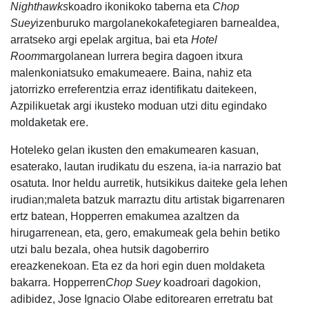
Nighthawks
koadro ikonikoko taberna eta
Chop
Suey
izenburuko margolanekokafetegiaren barnealdea,
arratseko argi epelak argitua, bai eta
Hotel
Room
margolanean lurrera begira dagoen itxura
malenkoniatsuko emakumeaere. Baina, nahiz eta
jatorrizko erreferentzia erraz identifikatu daitekeen,
Azpilikuetak argi ikusteko moduan utzi ditu egindako
moldaketak ere.
Hoteleko gelan ikusten den emakumearen kasuan,
esaterako, lautan irudikatu du eszena, ia-ia narrazio bat
osatuta. Inor heldu aurretik, hutsikikus daiteke gela lehen
irudian;maleta batzuk marraztu ditu artistak bigarrenaren
ertz batean, Hopperren emakumea azaltzen da
hirugarrenean, eta, gero, emakumeak gela behin betiko
utzi balu bezala, ohea hutsik dagoberriro
ereazkenekoan. Eta ez da hori egin duen moldaketa
bakarra. Hopperren
Chop Suey
koadroari dagokion,
adibidez, Jose Ignacio Olabe editorearen erretratu bat