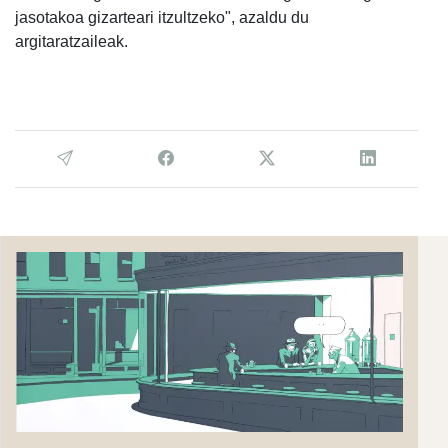
jasotakoa gizarteari itzultzeko", azaldu du
argitaratzaileak.