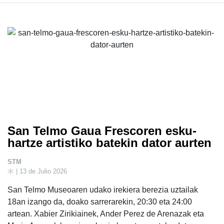
San Telmo Gaua Frescoren esku-
hartze artistiko batekin dator aurten
STM
| 13 de Julio 2026
San Telmo Museoaren udako irekiera berezia uztailak
18an izango da, doako sarrerarekin, 20:30 eta 24:00
artean. Xabier Zirikiainek, Ander Perez de Arenazak eta