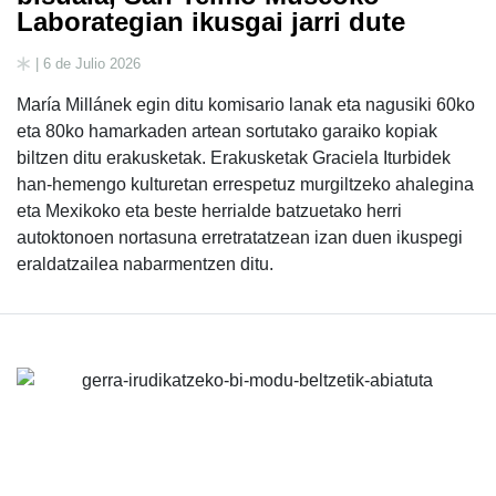
Laborategian ikusgai jarri dute
| 6 de Julio 2026
María Millánek egin ditu komisario lanak eta nagusiki 60ko
eta 80ko hamarkaden artean sortutako garaiko kopiak
biltzen ditu erakusketak. Erakusketak Graciela Iturbidek
han-hemengo kulturetan errespetuz murgiltzeko ahalegina
eta Mexikoko eta beste herrialde batzuetako herri
autoktonoen nortasuna erretratatzean izan duen ikuspegi
eraldatzailea nabarmentzen ditu.