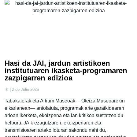
Hasi da JAI, jardun artistikoen
institutuaren ikasketa-programaren
zazpigarren edizioa
| 2 de Julio 2026
Tabakalerak eta Artium Museoak —Oteiza Museoarekin
elkarlanean— antolatuta, programak arte garaikidearen
arloan ikerketa, ekoizpena eta lan kritikoa sustatzea du
helburu. JAIk ezagutzaren, ekoizpenaren eta
transmisioaren arteko loturan sakondu nahi du,