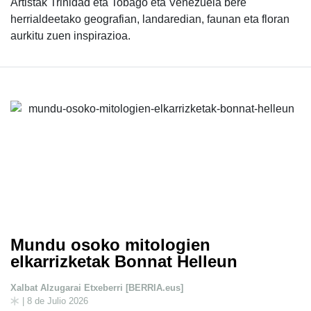
Artistak Trinidad eta Tobago eta Venezuela bere
herrialdeetako geografian, landaredian, faunan eta floran
aurkitu zuen inspirazioa.
Mundu osoko mitologien
elkarrizketak Bonnat Helleun
Xalbat Alzugarai Etxeberri [BERRIA.eus]
| 8 de Julio 2026