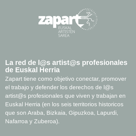
La red de l@s artist@s profesionales
de Euskal Herria
Zapart tiene como objetivo conectar, promover
el trabajo y defender los derechos de l@s
artist@s profesionales que viven y trabajan en
Euskal Herria (en los seis territorios historicos
que son Araba, Bizkaia, Gipuzkoa, Lapurdi,
Nafarroa y Zuberoa).