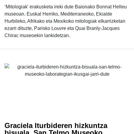
‘Mitologiak' erakusketa ireki dute Baionako Bonnat Helleu
museoan. Euskal Herriko, Mediterraneoko, Ekialde
Hurbileko, Afrikako eta Mexikoko mitologiak elkarrizketan
ezarri dituzte, Parisko Louvre eta Quai Branly-Jacques
Chirac museoekin lankidetzan.
Graciela Iturbideren hizkuntza
bisuala, San Telmo Museoko