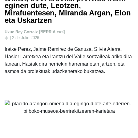
eginen dute, Leotzen,
Mirafuentesen, Miranda Argan, Elon
eta Uskartzen
Uxue Rey Gorraiz [BERRIA.eus]
| 2 de Julio 2026
Iratxe Perez, Jaime Remirez de Ganuza, Silvia Aierra,
Hasier Larretxea eta Irantzu del Valle sortzaileak ariko dira
lanean. Hasiak dira herriekin harremanetan jartzen, eta
asmoa da proiektuak udazkenerako bukatzea.