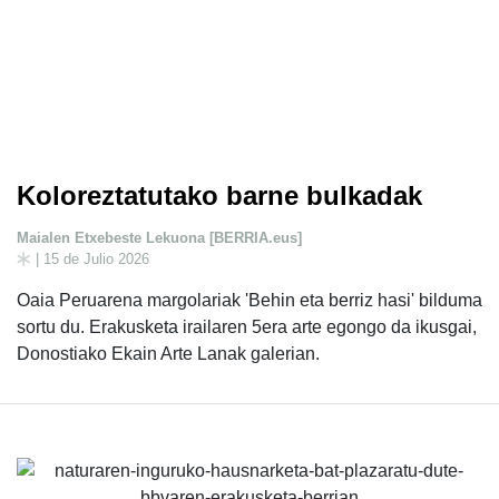
Koloreztatutako barne bulkadak
Maialen Etxebeste Lekuona [BERRIA.eus]
| 15 de Julio 2026
Oaia Peruarena margolariak 'Behin eta berriz hasi' bilduma
sortu du. Erakusketa irailaren 5era arte egongo da ikusgai,
Donostiako Ekain Arte Lanak galerian.