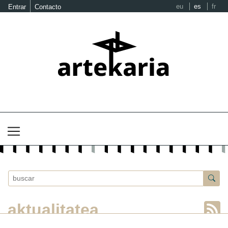
eu
es
fr
Entrar
Contacto
aktualitatea