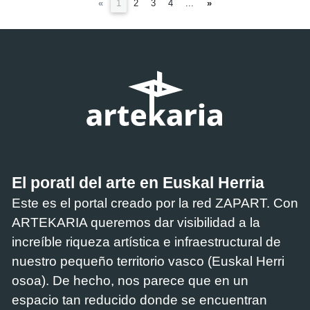
(current)
«
1
2
3
4
...
»
El poratl del arte en Euskal Herria
Este es el portal creado por la red ZAPART. Con
ARTEKARIA queremos dar visibilidad a la
increíble riqueza artística e infraestructural de
nuestro pequeño territorio vasco (Euskal Herri
osoa). De hecho, nos parece que en un
espacio tan reducido donde se encuentran