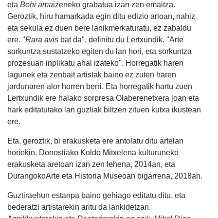
eta
Behi ama
izeneko grabatua izan zen emaitza.
Geroztik, hiru hamarkada egin ditu edizio arloan, nahiz
eta sekula ez duen bere lanikmerkaturatu, ez zabaldu
ere. "
Rara avis
bat da", definitu du Lertxundik. "Arte
sorkuntza sustatzeko egiten du lan hori, eta sorkuntza
prozesuan inplikatu ahal izateko". Horregatik haren
lagunek eta zenbait artistak baino ez zuten haren
jardunaren alor horren berri. Eta horregatik hartu zuen
Lertxundik ere halako sorpresa Olaberenetxera joan eta
hark editatutako lan guztiak biltzen zituen kutxa ikustean
ere.
Eta, geroztik, bi erakusketa ere antolatu ditu artelan
horiekin. Donostiako Koldo Mitxelena kulturuneko
erakusketa aretoan izan zen lehena, 2014an, eta
DurangokoArte eta Historia Museoan bigarrena, 2018an.
Guztiraehun estanpa baino gehiago editatu ditu, eta
bederatzi artistarekin aritu da lankidetzan.