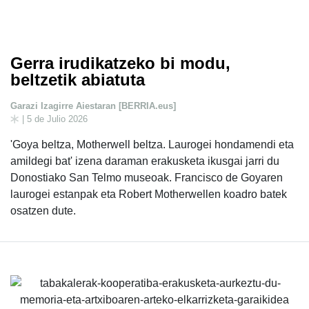
Gerra irudikatzeko bi modu,
beltzetik abiatuta
Garazi Izagirre Aiestaran [BERRIA.eus]
| 5 de Julio 2026
'Goya beltza, Motherwell beltza. Laurogei hondamendi eta
amildegi bat' izena daraman erakusketa ikusgai jarri du
Donostiako San Telmo museoak. Francisco de Goyaren
laurogei estanpak eta Robert Motherwellen koadro batek
osatzen dute.