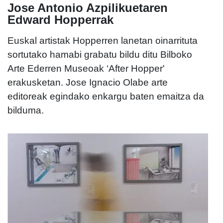
Jose Antonio Azpilikuetaren
Edward Hopperrak
Euskal artistak Hopperren lanetan oinarrituta
sortutako hamabi grabatu bildu ditu Bilboko
Arte Ederren Museoak ‘After Hopper'
erakusketan. Jose Ignacio Olabe arte
editoreak egindako enkargu baten emaitza da
bilduma.