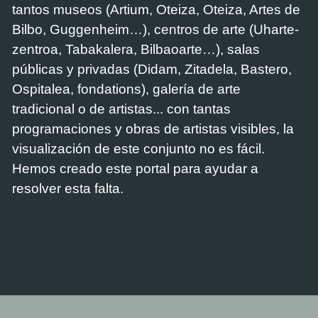
tantos museos (Artium, Oteiza, Oteiza, Artes de
Bilbo, Guggenheim…), centros de arte (Uharte-
zentroa, Tabakalera, Bilbaoarte…), salas
públicas y privadas (Didam, Zitadela, Bastero,
Ospitalea, fondations), galería de arte
tradicional o de artistas... con tantas
programaciones y obras de artistas visibles, la
visualización de este conjunto no es fácil.
Hemos creado este portal para ayudar a
resolver esta falta.