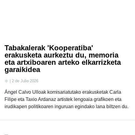
Tabakalerak 'Kooperatiba'
erakusketa aurkeztu du, memoria
eta artxiboaren arteko elkarrizketa
garaikidea
| 2 de Julio 2026
Ángel Calvo Ulloak komisariatutako erakusketak Carla
Filipe eta Taxio Ardanaz artistek lengoaia grafikoen eta
irudikapen politikoaren inguruan egindako lana biltzen du.