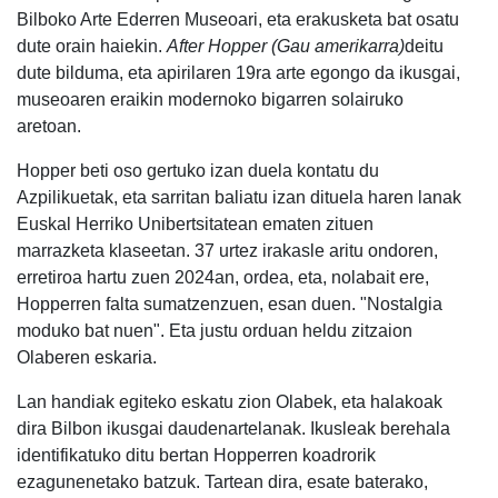
Bilboko Arte Ederren Museoari, eta erakusketa bat osatu
dute orain haiekin.
After Hopper (Gau amerikarra)
deitu
dute bilduma, eta apirilaren 19ra arte egongo da ikusgai,
museoaren eraikin modernoko bigarren solairuko
aretoan.
Hopper beti oso gertuko izan duela kontatu du
Azpilikuetak, eta sarritan baliatu izan dituela haren lanak
Euskal Herriko Unibertsitatean ematen zituen
marrazketa klaseetan. 37 urtez irakasle aritu ondoren,
erretiroa hartu zuen 2024an, ordea, eta, nolabait ere,
Hopperren falta sumatzenzuen, esan duen. "Nostalgia
moduko bat nuen". Eta justu orduan heldu zitzaion
Olaberen eskaria.
Lan handiak egiteko eskatu zion Olabek, eta halakoak
dira Bilbon ikusgai daudenartelanak. Ikusleak berehala
identifikatuko ditu bertan Hopperren koadrorik
ezagunenetako batzuk. Tartean dira, esate baterako,