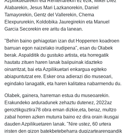
Azpilikuetarekin eta Renteriarekin ez ezik, Mikel Diez
Alabarekin, Jesus Mari Lazkanorekin, Daniel
Tamayorekin, Gentz del Vallerekin, Chema
Elexpururekin, Koldobika Jauregirekin eta Manuel
Garcia Secorekin ere aritu da lanean.
"Behin baino gehiagotan izan dut Hopperren koadroen
barruan egon naizelako irudipena", esan du Olabek
berak. Aspalditik du gustuko artista, eta horregatik
hautatu zituen haren lanak baiipuinak idazteko
oinarritzat, bai eta Azpilikuetari enkargua egiteko
abiapuntutzat ere. Esker ona adierazi dio museoari,
egindako lanagatik, eta haren kalitatea nabarmendu du.
Olabek, gainera, harreman estua du museoarekin.
Erakundeko arduradunek zehaztu dutenez, 2022az
geroztikguztira78 obra eman dizkie,eta, beraz, multzo
zabal horren azken muturra baino ez dira orain ikusgai
dauden Azpilikuetaren lanak. "Nire ustez, 60 urtera
iristen den gizon batekbetebeharra dugizartearengandik