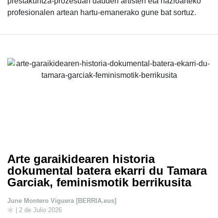
prestakuntza-prozesuan dauden artisten eta nazioarteko
profesionalen artean hartu-emanerako gune bat sortuz.
Arte garaikidearen historia
dokumental batera ekarri du Tamara
Garciak, feminismotik berrikusita
June Montero Viguera [BERRIA.eus]
| 2 de Julio 2026