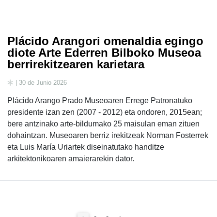
Plácido Arangori omenaldia egingo
diote Arte Ederren Bilboko Museoa
berrirekitzearen karietara
| 30 de Junio 2026
Plácido Arango Prado Museoaren Errege Patronatuko
presidente izan zen (2007 - 2012) eta ondoren, 2015ean;
bere antzinako arte-bildumako 25 maisulan eman zituen
dohaintzan. Museoaren berriz irekitzeak Norman Fosterrek
eta Luis María Uriartek diseinatutako handitze
arkitektonikoaren amaierarekin dator.