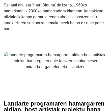
Sei atal ditu eta 'Harri Biguna' du izena. 1960ko
hamarkadatik 2000ko hamarkadara bitartean, kontakizun
ofizialetik kanpo geratu direnen ahotsak jasotzen ditu
lanak. Haren sorkuntzan emakumeek baino ez dute parte
hartu.
Landarte programaren hamargarren
aldian, bost artistak proiektu bana