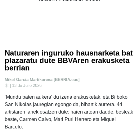
Naturaren inguruko hausnarketa bat
plazaratu dute BBVAren erakusketa
berrian
Mikel Garcia Martikorena [BERRIA.eus]
| 13 de Julio 2026
‘Mundu baten aukera' du izena erakusketak, eta Bilboko
San Nikolas jauregian egongo da, bihartik aurrera. 44
artistaren lanek osatzen dute: haien artean daude, besteak
beste, Carmen Calvo, Mari Puri Herrero eta Miquel
Barcelo.