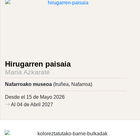
Hirugarren paisaia
Maria Azkarate
Nafarroako museoa
(Iruñea, Nafarroa)
Desde el 15 de Mayo 2026
Al 04 de Abril 2027