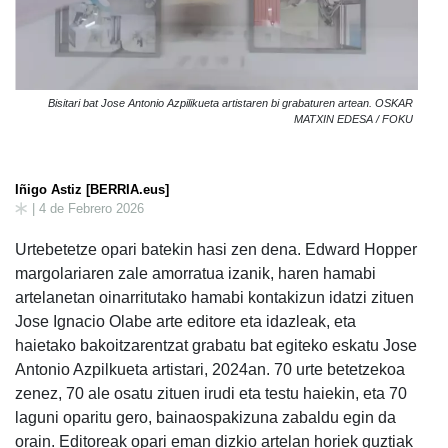
Bisitari bat Jose Antonio Azpilikueta artistaren bi grabaturen artean. OSKAR
MATXIN EDESA / FOKU
Iñigo Astiz [BERRIA.eus]
| 4 de Febrero 2026
Urtebetetze opari batekin hasi zen dena. Edward Hopper
margolariaren zale amorratua izanik, haren hamabi
artelanetan oinarritutako hamabi kontakizun idatzi zituen
Jose Ignacio Olabe arte editore eta idazleak, eta
haietako bakoitzarentzat grabatu bat egiteko eskatu Jose
Antonio Azpilkueta artistari, 2024an. 70 urte betetzekoa
zenez, 70 ale osatu zituen irudi eta testu haiekin, eta 70
laguni oparitu gero, bainaospakizuna zabaldu egin da
orain. Editoreak opari eman dizkio artelan horiek guztiak