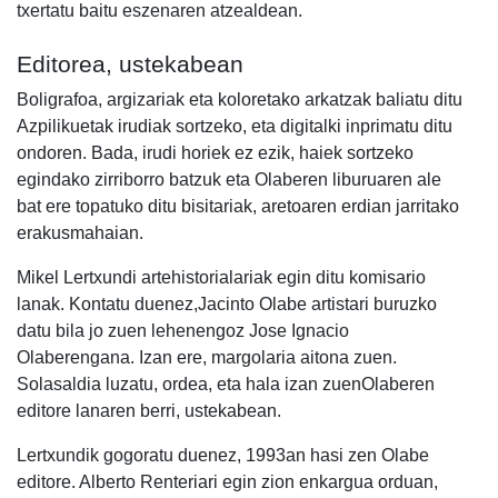
txertatu baitu eszenaren atzealdean.
Editorea, ustekabean
Boligrafoa, argizariak eta koloretako arkatzak baliatu ditu
Azpilikuetak irudiak sortzeko, eta digitalki inprimatu ditu
ondoren. Bada, irudi horiek ez ezik, haiek sortzeko
egindako zirriborro batzuk eta Olaberen liburuaren ale
bat ere topatuko ditu bisitariak, aretoaren erdian jarritako
erakusmahaian.
Mikel Lertxundi artehistorialariak egin ditu komisario
lanak. Kontatu duenez,Jacinto Olabe artistari buruzko
datu bila jo zuen lehenengoz Jose Ignacio
Olaberengana. Izan ere, margolaria aitona zuen.
Solasaldia luzatu, ordea, eta hala izan zuenOlaberen
editore lanaren berri, ustekabean.
Lertxundik gogoratu duenez, 1993an hasi zen Olabe
editore. Alberto Renteriari egin zion enkargua orduan,