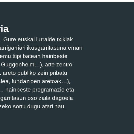
ia
Gure euskal lurralde txikiak
arrigarriari ikusgarritasuna eman
remu ttipi batean hainbeste
, Guggenheim…), arte zentro
 areto publiko zein pribatu
talea, fundazioen aretoak…),
ak… hainbeste programazio eta
sgarritasun oso zaila dagoela
zeko sortu dugu atari hau.