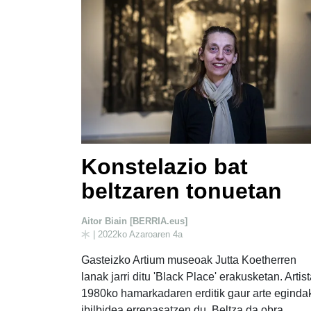
Konstelazio bat
beltzaren tonuetan
Aitor Biain [BERRIA.eus]
| 2022ko Azaroaren 4a
Gasteizko Artium museoak Jutta Koetherren
lanak jarri ditu 'Black Place' erakusketan. Artis
1980ko hamarkadaren erditik gaur arte eginda
ibilbidea errepasatzen du. Beltza da obra