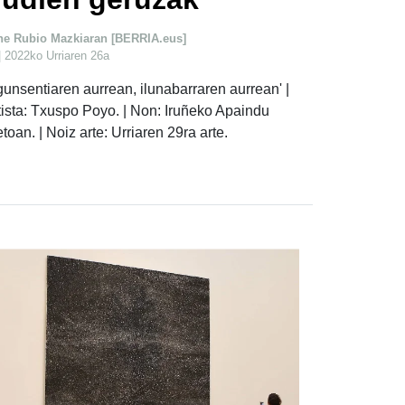
ne Rubio Mazkiaran [BERRIA.eus]
| 2022ko Urriaren 26a
gunsentiaren aurrean, ilunabarraren aurrean' |
tista: Txuspo Poyo. | Non: Iruñeko Apaindu
etoan. | Noiz arte: Urriaren 29ra arte.