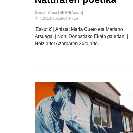
Garazi Ansa [BERRIA.eus]
| 2022ko Azaroaren 1a
'Eskutik' | Artista: Maria Cueto eta Mariano
Arsuaga. | Non: Donostiako Ekain galerian. |
Noiz arte: Azaroaren 26ra arte.