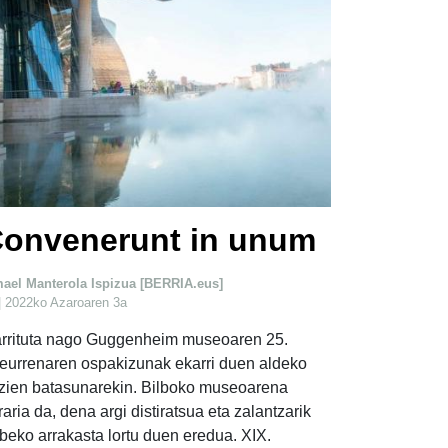
onvenerunt in unum
mael Manterola Ispizua [BERRIA.eus]
| 2022ko Azaroaren 3a
rrituta nago Guggenheim museoaren 25.
teurrenaren ospakizunak ekarri duen aldeko
itzien batasunarekin. Bilboko museoarena
raria da, dena argi distiratsua eta zalantzarik
beko arrakasta lortu duen eredua. XIX.