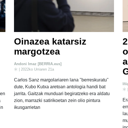
Oinazea katarsiz
2
margotzea
o
a
Andoni Imaz [BERRIA.eus]
| 2022ko Urriaren 21a
Carlos Sanz margolariaren lana "berreskuratu"
Iñ
dute, Kubo Kutxa aretoan antologia handi bat
zen
jarrita. Gaitzak munduari begiratzeko era aldatu
Er
a
zion, marrazki satirikoetan zein olio pintura
er
in
ikusgarrietan
la
mu
in