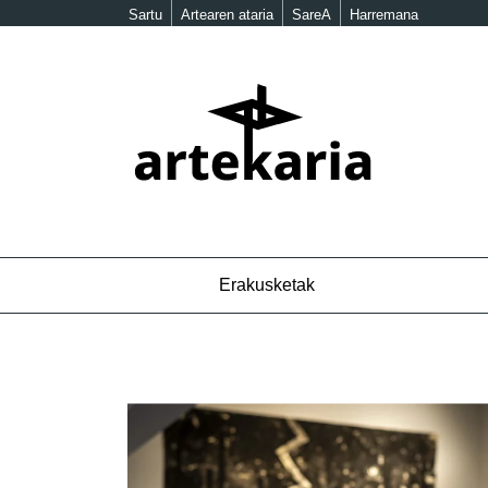
Sartu
Artearen ataria
SareA
Harremana
Erakusketak