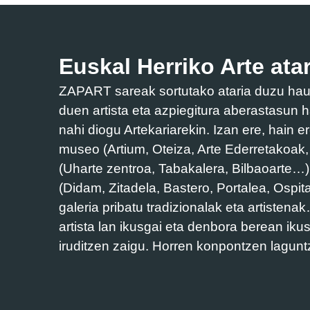
Euskal Herriko Arte atar
ZAPART sareak sortutako ataria duzu hau. 
duen artista eta azpiegitura aberastasun h
nahi diogu Artekariarekin. Izan ere, hain e
museo (Artium, Oteiza, Arte Ederretakoak
(Uharte zentroa, Tabakalera, Bilbaoarte…),
(Didam, Zitadela, Bastero, Portalea, Ospi
galeria pribatu tradizionalak eta artisten
artista lan ikusgai eta denbora berean iku
iruditzen zaigu. Horren konpontzen lagunt