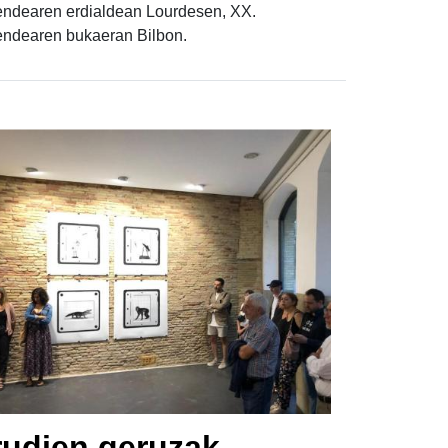
ndearen erdialdean Lourdesen, XX.
ndearen bukaeran Bilbon.
rudien geruzak