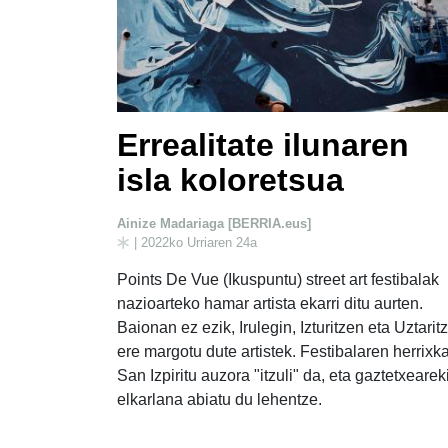
Errealitate ilunaren
isla koloretsua
Ainize Madariaga [BERRIA.eus]
| 2022ko Urriaren 24a
Points De Vue (Ikuspuntu) street art festibalak
nazioarteko hamar artista ekarri ditu aurten.
Baionan ez ezik, Irulegin, Izturitzen eta Uztarit
ere margotu dute artistek. Festibalaren herrixk
San Izpiritu auzora "itzuli" da, eta gaztetxearek
elkarlana abiatu du lehentze.