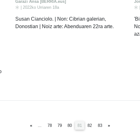
Garazi Ansa [BERRIA.eus]
Jo
| 2022ko Urriaren 18a
|
Susan Cianciolo. | Non: Cibrian galerian,
'B
Donostian | Noiz arte: Abenduaren 22ra arte.
No
az
o
(current)
«
...
78
79
80
81
82
83
»