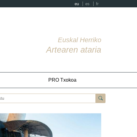
eu
es
fr
Euskal Herriko
Artearen ataria
PRO Txokoa