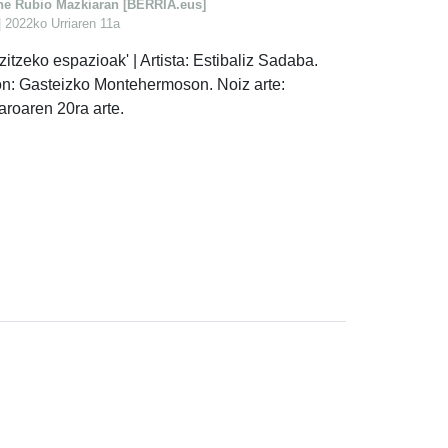
ne Rubio Mazkiaran [BERRIA.eus]
 2022ko Urriaren 11a
izitzeko espazioak' | Artista: Estibaliz Sadaba.
n: Gasteizko Montehermoson. Noiz arte:
aroaren 20ra arte.