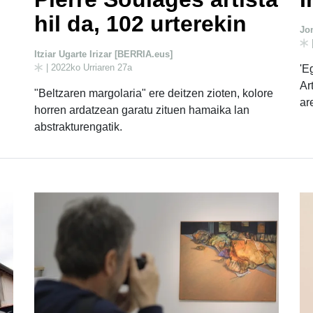
hil da, 102 urterekin
Jo
Itziar Ugarte Irizar [BERRIA.eus]
| 2022ko Urriaren 27a
'E
Ar
"Beltzaren margolaria" ere deitzen zioten, kolore
ar
horren ardatzean garatu zituen hamaika lan
abstrakturengatik.