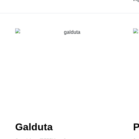
Galduta
P