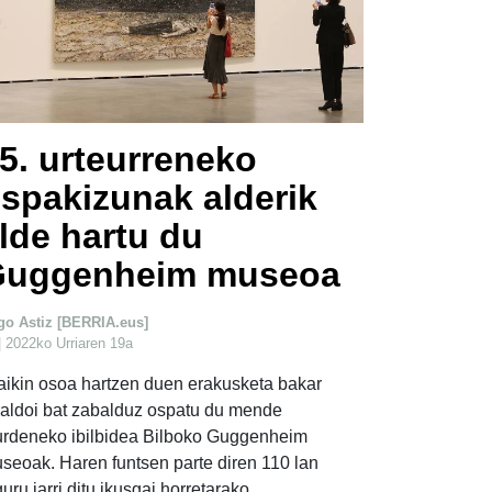
5. urteurreneko
spakizunak alderik
lde hartu du
Guggenheim museoa
igo Astiz [BERRIA.eus]
| 2022ko Urriaren 19a
aikin osoa hartzen duen erakusketa bakar
raldoi bat zabalduz ospatu du mende
urdeneko ibilbidea Bilboko Guggenheim
seoak. Haren funtsen parte diren 110 lan
guru jarri ditu ikusgai horretarako.