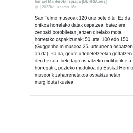
Ismael Manterola Ispizua [BERRIA.eus]
| 2022ko Urriaren 18a
San Telmo museoak 120 urte bete ditu. Ez da
ohikoa horrelako datak ospatzea, batez ere
zenbaki borobiletan jartzen direlako mota
horretako ospakizunak: 50 urte, 100 edo 150
(Guggenheim museoa 25. urteurrena ospatzen
ari da). Baina, geure urtebetetzeekin gertatzen
den bezala, beti dago ospatzeko motiborik eta,
horregatik, pozteko modukoa da Euskal Herrik
museorik zaharrenetakoa ospakizunetan
murgilduta ikustea.