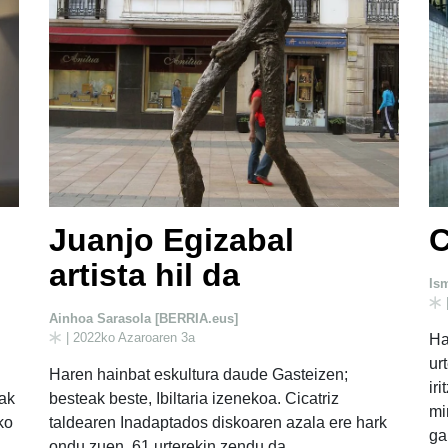
Juanjo Egizabal
C
artista hil da
Is
Ainhoa Sarasola [BERRIA.eus]
| 2022ko Azaroaren 3a
Ha
ur
Haren hainbat eskultura daude Gasteizen;
ir
tak
besteak beste, Ibiltaria izenekoa. Cicatriz
mi
ko
taldearen Inadaptados diskoaren azala ere hark
ga
ondu zuen. 61 urterekin zendu da.