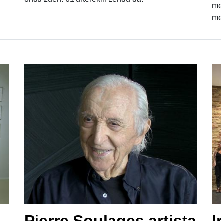
me
me
Pierre Soulages artista
I