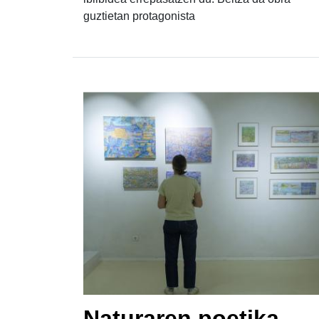
guztietan protagonista
Naturaren poetika