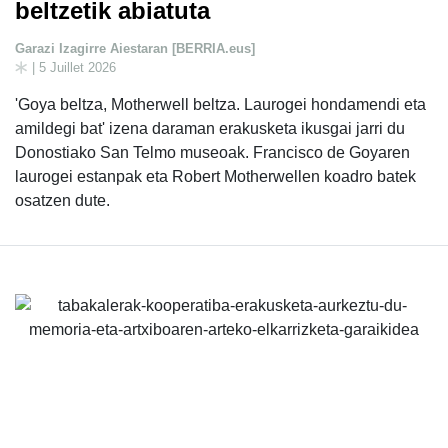
beltzetik abiatuta
Garazi Izagirre Aiestaran [BERRIA.eus]
| 5 Juillet 2026
'Goya beltza, Motherwell beltza. Laurogei hondamendi eta
amildegi bat' izena daraman erakusketa ikusgai jarri du
Donostiako San Telmo museoak. Francisco de Goyaren
laurogei estanpak eta Robert Motherwellen koadro batek
osatzen dute.