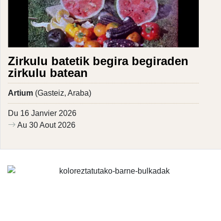
Zirkulu batetik begira begiraden
zirkulu batean
Artium
(Gasteiz, Araba)
Du 16 Janvier 2026
Au 30 Aout 2026