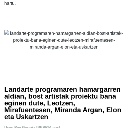
hartu.
Landarte programaren hamargarren
aldian, bost artistak proiektu bana
eginen dute, Leotzen,
Mirafuentesen, Miranda Argan, Elon
eta Uskartzen
Uxue Rey Gorraiz [BERRIA.eus]