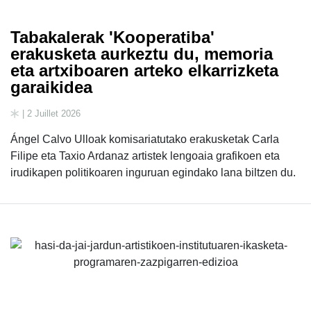
Tabakalerak 'Kooperatiba'
erakusketa aurkeztu du, memoria
eta artxiboaren arteko elkarrizketa
garaikidea
| 2 Juillet 2026
Ángel Calvo Ulloak komisariatutako erakusketak Carla
Filipe eta Taxio Ardanaz artistek lengoaia grafikoen eta
irudikapen politikoaren inguruan egindako lana biltzen du.