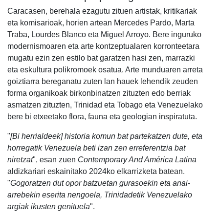
Caracasen, berehala ezagutu zituen artistak, kritikariak
eta komisarioak, horien artean Mercedes Pardo, Marta
Traba, Lourdes Blanco eta Miguel Arroyo. Bere inguruko
modernismoaren eta arte kontzeptualaren korronteetara
mugatu ezin zen estilo bat garatzen hasi zen, marrazki
eta eskultura polikromoek osatua. Arte munduaren arreta
goiztiarra bereganatu zuten lan hauek lehendik zeuden
forma organikoak birkonbinatzen zituzten edo berriak
asmatzen zituzten, Trinidad eta Tobago eta Venezuelako
bere bi etxeetako flora, fauna eta geologian inspiratuta.
"
[Bi herrialdeek] historia komun bat partekatzen dute, eta
horregatik Venezuela beti izan zen erreferentzia bat
niretzat
", esan zuen
Contemporary And América Latina
aldizkariari eskainitako 2024ko elkarrizketa batean.
"
Gogoratzen dut opor batzuetan gurasoekin eta anai-
arrebekin eserita nengoela, Trinidadetik Venezuelako
argiak ikusten genituela
".