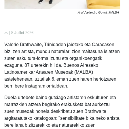
Arg/ Alejandro Guyot. MALBA
| 8 Juillet 2026
Valerie Brathwaite, Trinidaden jaiotako eta Caracasen
bizi zen artista, mundu naturalari zion maitasuna islatzen
zuten eskultura-forma izurtu eta organikoengatik
ezaguna, 87 urterekin hil da. Buenos Aireseko
Latinoamerikar Artearen Museoak (MALBA)
astelehenean, uztailak 6, eman zuen haren heriotzaren
berri bere Instagram orrialdean.
Duela urtebete baino gutxiago artistaren eskulturen eta
marrazkien atzera begirako erakusketa bat aurkeztu
zuen museoak honela deskribatu zuen Brathwaite
argitaratutako katalogoan: "sensibilitate bikaineko artista,
bere lana bizitzarekiko eta naturarekiko zuen