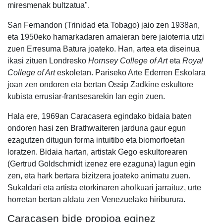
miresmenak bultzatua".
San Fernandon (Trinidad eta Tobago) jaio zen 1938an,
eta 1950eko hamarkadaren amaieran bere jaioterria utzi
zuen Erresuma Batura joateko. Han, artea eta diseinua
ikasi zituen Londresko
Hornsey College of Art
eta
Royal
College of Art
eskoletan. Pariseko Arte Ederren Eskolara
joan zen ondoren eta bertan Ossip Zadkine eskultore
kubista errusiar-frantsesarekin lan egin zuen.
Hala ere, 1969an Caracasera egindako bidaia baten
ondoren hasi zen Brathwaiteren jarduna gaur egun
ezagutzen ditugun forma intuitibo eta biomorfoetan
loratzen. Bidaia hartan, artistak Gego eskultorearen
(Gertrud Goldschmidt izenez ere ezaguna) lagun egin
zen, eta hark bertara bizitzera joateko animatu zuen.
Sukaldari eta artista etorkinaren aholkuari jarraituz, urte
horretan bertan aldatu zen Venezuelako hiriburura.
Caracasen bide propioa eginez