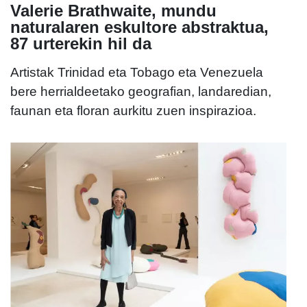
Valerie Brathwaite, mundu
naturalaren eskultore abstraktua,
87 urterekin hil da
Artistak Trinidad eta Tobago eta Venezuela
bere herrialdeetako geografian, landaredian,
faunan eta floran aurkitu zuen inspirazioa.