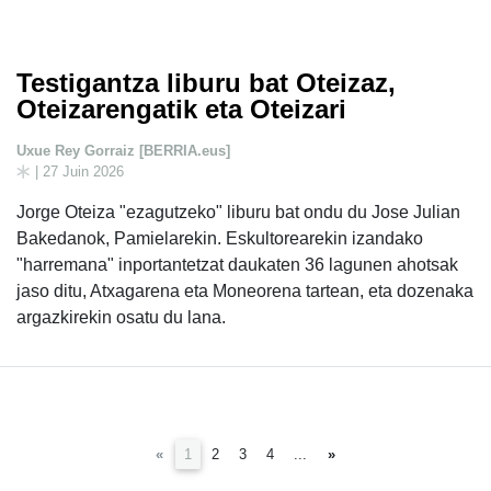
Testigantza liburu bat Oteizaz,
Oteizarengatik eta Oteizari
Uxue Rey Gorraiz [BERRIA.eus]
| 27 Juin 2026
Jorge Oteiza "ezagutzeko" liburu bat ondu du Jose Julian
Bakedanok, Pamielarekin. Eskultorearekin izandako
"harremana" inportantetzat daukaten 36 lagunen ahotsak
jaso ditu, Atxagarena eta Moneorena tartean, eta dozenaka
argazkirekin osatu du lana.
(current)
«
1
2
3
4
...
»