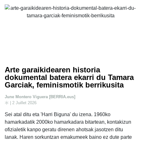
Arte garaikidearen historia
dokumental batera ekarri du Tamara
Garciak, feminismotik berrikusita
June Montero Viguera [BERRIA.eus]
| 2 Juillet 2026
Sei atal ditu eta 'Harri Biguna' du izena. 1960ko
hamarkadatik 2000ko hamarkadara bitartean, kontakizun
ofizialetik kanpo geratu direnen ahotsak jasotzen ditu
lanak. Haren sorkuntzan emakumeek baino ez dute parte