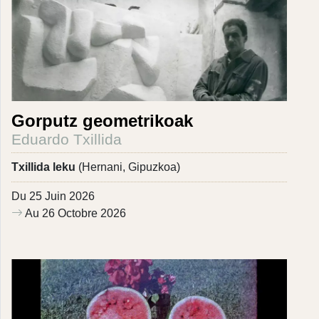
Gorputz geometrikoak
Eduardo Txillida
Txillida leku
(Hernani, Gipuzkoa)
Du 25 Juin 2026
Au 26 Octobre 2026