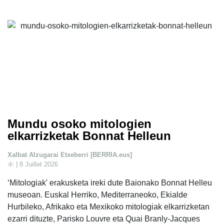
Mundu osoko mitologien
elkarrizketak Bonnat Helleun
Xalbat Alzugarai Etxeberri [BERRIA.eus]
| 8 Juillet 2026
‘Mitologiak' erakusketa ireki dute Baionako Bonnat Helleu
museoan. Euskal Herriko, Mediterraneoko, Ekialde
Hurbileko, Afrikako eta Mexikoko mitologiak elkarrizketan
ezarri dituzte, Parisko Louvre eta Quai Branly-Jacques