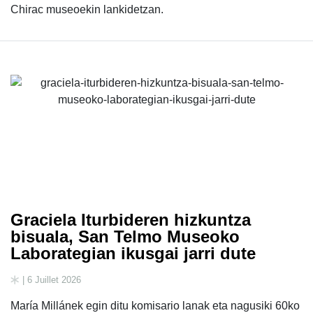
Chirac museoekin lankidetzan.
Graciela Iturbideren hizkuntza
bisuala, San Telmo Museoko
Laborategian ikusgai jarri dute
| 6 Juillet 2026
María Millánek egin ditu komisario lanak eta nagusiki 60ko