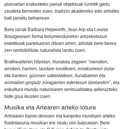
planoetan erakusteko joerak objektuak lurretik gertu
zeudela berresten zuen, tradizio akademiko edo artistiko
bati jarraitu beharrean.
Bere lanak Barbara Hepworth, Jean Arp eta Louise
Bourgeoisen forma bolumendunekin antzekotasun
estetikoak partekatzen dituen arren, artistak bere-berea
zen sentsibilitate naturalista landu zuen.
Brathwaiteren hitzetan, liluratuta zegoen "
mendien,
arroken, harrien, landare exotikoen, emakumeen bular
eta hanken, gizonen sabelaldeen, ilunabarren eta
animalien gorputz zoragarrien edertasun itzelarekin
", eta
eskultura mundu naturalaren sentsualitatea adierazteko
bide gisa ikusten zuen.
Musika eta Artearen arteko lotura
Artistaren barne-desioen eta kanpoko munduen arteko
fluidotasuna musikan ere islatu zen batzuetan. Bere