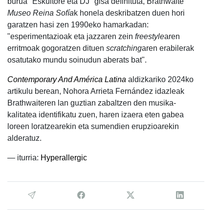
burua "Eskultore eta DJ" gisa definituta, Brathwaite
Museo Reina Sofía
k honela deskribatzen duen hori
garatzen hasi zen 1990eko hamarkadan:
"esperimentazioak eta jazzaren zein
freestyle
aren
erritmoak gogoratzen dituen
scratching
aren erabilerak
osatutako mundu soinudun aberats bat".
Contemporary And América Latina
aldizkariko 2024ko
artikulu berean, Nohora Arrieta Fernández idazleak
Brathwaiteren lan guztian zabaltzen den musika-
kalitatea identifikatu zuen, haren izaera eten gabea
loreen loratzearekin eta sumendien erupzioarekin
alderatuz.
— iturria:
Hyperallergic