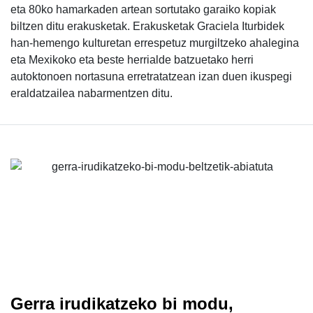
eta 80ko hamarkaden artean sortutako garaiko kopiak
biltzen ditu erakusketak. Erakusketak Graciela Iturbidek
han-hemengo kulturetan errespetuz murgiltzeko ahalegina
eta Mexikoko eta beste herrialde batzuetako herri
autoktonoen nortasuna erretratatzean izan duen ikuspegi
eraldatzailea nabarmentzen ditu.
Gerra irudikatzeko bi modu,