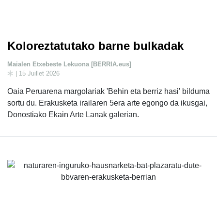
Koloreztatutako barne bulkadak
Maialen Etxebeste Lekuona [BERRIA.eus]
| 15 Juillet 2026
Oaia Peruarena margolariak 'Behin eta berriz hasi' bilduma
sortu du. Erakusketa irailaren 5era arte egongo da ikusgai,
Donostiako Ekain Arte Lanak galerian.