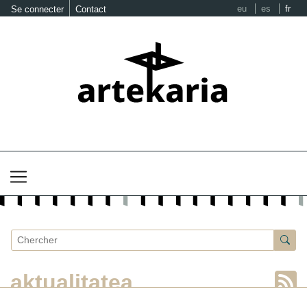
eu
es
fr
Se connecter
Contact
aktualitatea