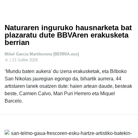
Naturaren inguruko hausnarketa bat
plazaratu dute BBVAren erakusketa
berrian
Mikel Garcia Martikorena [BERRIA.eus]
| 13 Juillet 2026
‘Mundu baten aukera' du izena erakusketak, eta Bilboko
San Nikolas jauregian egongo da, bihartik aurrera. 44
artistaren lanek osatzen dute: haien artean daude, besteak
beste, Carmen Calvo, Mari Puri Herrero eta Miquel
Barcelo.