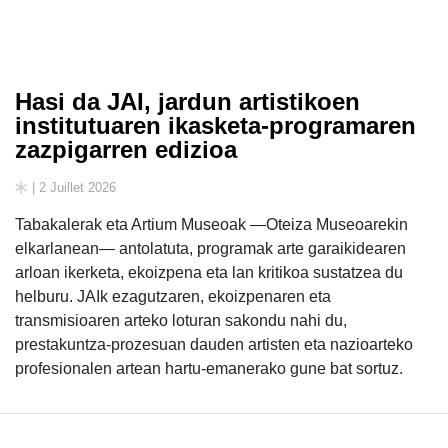
Hasi da JAI, jardun artistikoen
institutuaren ikasketa-programaren
zazpigarren edizioa
| 2 Juillet 2026
Tabakalerak eta Artium Museoak —Oteiza Museoarekin
elkarlanean— antolatuta, programak arte garaikidearen
arloan ikerketa, ekoizpena eta lan kritikoa sustatzea du
helburu. JAIk ezagutzaren, ekoizpenaren eta
transmisioaren arteko loturan sakondu nahi du,
prestakuntza-prozesuan dauden artisten eta nazioarteko
profesionalen artean hartu-emanerako gune bat sortuz.