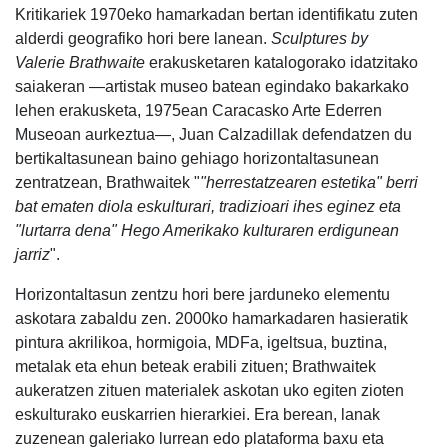
Kritikariek 1970eko hamarkadan bertan identifikatu zuten
alderdi geografiko hori bere lanean.
Sculptures by
Valerie Brathwaite
erakusketaren katalogorako idatzitako
saiakeran —artistak museo batean egindako bakarkako
lehen erakusketa, 1975ean Caracasko Arte Ederren
Museoan aurkeztua—, Juan Calzadillak defendatzen du
bertikaltasunean baino gehiago horizontaltasunean
zentratzean, Brathwaitek "
"herrestatzearen estetika" berri
bat ematen diola eskulturari, tradizioari ihes eginez eta
"lurtarra dena" Hego Amerikako kulturaren erdigunean
jarriz
".
Horizontaltasun zentzu hori bere jarduneko elementu
askotara zabaldu zen. 2000ko hamarkadaren hasieratik
pintura akrilikoa, hormigoia, MDFa, igeltsua, buztina,
metalak eta ehun beteak erabili zituen; Brathwaitek
aukeratzen zituen materialek askotan uko egiten zioten
eskulturako euskarrien hierarkiei. Era berean, lanak
zuzenean galeriako lurrean edo plataforma baxu eta