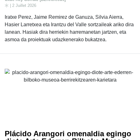
| 2 Juillet 2026
Iratxe Perez, Jaime Remirez de Ganuza, Silvia Aierra,
Hasier Larretxea eta Irantzu del Valle sortzaileak ariko dira
lanean. Hasiak dira herriekin harremanetan jartzen, eta
asmoa da proiektuak udazkenerako bukatzea.
Plácido Arangori omenaldia egingo