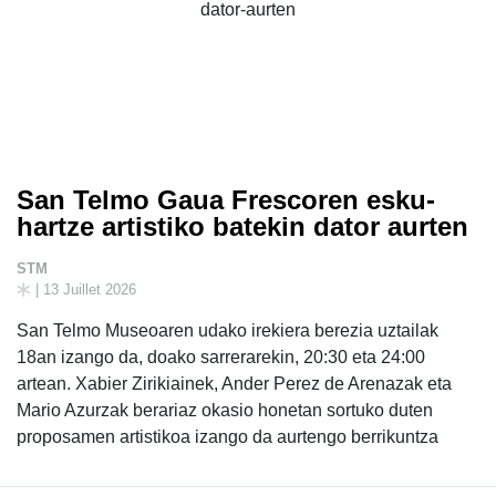
San Telmo Gaua Frescoren esku-
hartze artistiko batekin dator aurten
STM
| 13 Juillet 2026
San Telmo Museoaren udako irekiera berezia uztailak
18an izango da, doako sarrerarekin, 20:30 eta 24:00
artean. Xabier Zirikiainek, Ander Perez de Arenazak eta
Mario Azurzak berariaz okasio honetan sortuko duten
proposamen artistikoa izango da aurtengo berrikuntza