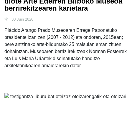
diote Arte Ederren Bilboko Museoa
berrirekitzearen karietara
| 30 Juin 2026
Plácido Arango Prado Museoaren Errege Patronatuko
presidente izan zen (2007 - 2012) eta ondoren, 2015ean;
bere antzinako arte-bildumako 25 maisulan eman zituen
dohaintzan. Museoaren berriz irekitzeak Norman Fosterrek
eta Luis María Uriartek diseinatutako handitze
arkitektonikoaren amaierarekin dator.