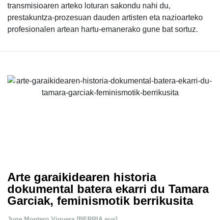
transmisioaren arteko loturan sakondu nahi du,
prestakuntza-prozesuan dauden artisten eta nazioarteko
profesionalen artean hartu-emanerako gune bat sortuz.
Arte garaikidearen historia
dokumental batera ekarri du Tamara
Garciak, feminismotik berrikusita
June Montero Viguera [BERRIA.eus]