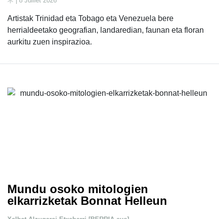
| 8 Juillet 2026
Artistak Trinidad eta Tobago eta Venezuela bere
herrialdeetako geografian, landaredian, faunan eta floran
aurkitu zuen inspirazioa.
Mundu osoko mitologien
elkarrizketak Bonnat Helleun