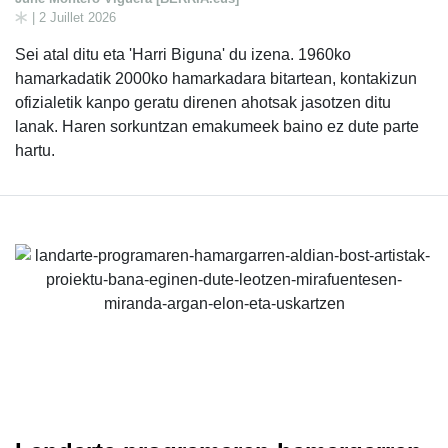
| 2 Juillet 2026
Sei atal ditu eta 'Harri Biguna' du izena. 1960ko
hamarkadatik 2000ko hamarkadara bitartean, kontakizun
ofizialetik kanpo geratu direnen ahotsak jasotzen ditu
lanak. Haren sorkuntzan emakumeek baino ez dute parte
hartu.