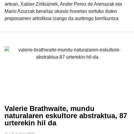
artean. Xabier Zirikiainek, Ander Perez de Arenazak eta
Mario Azurzak berariaz okasio honetan sortuko duten
proposamen artistikoa izango da aurtengo berrikuntza
Valerie Brathwaite, mundu
naturalaren eskultore abstraktua, 87
urterekin hil da