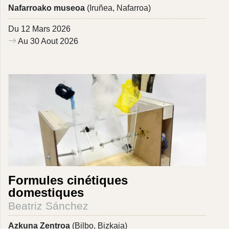
Nafarroako museoa
(Iruñea, Nafarroa)
Du 12 Mars 2026
Au 30 Aout 2026
Formules cinétiques
domestiques
Beatriz Sánchez
Azkuna Zentroa
(Bilbo, Bizkaia)