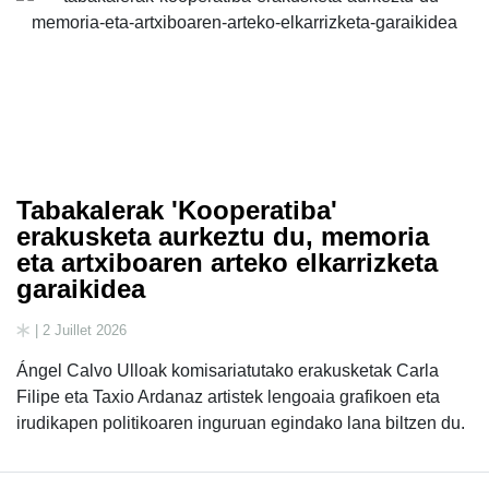
Tabakalerak 'Kooperatiba'
erakusketa aurkeztu du, memoria
eta artxiboaren arteko elkarrizketa
garaikidea
| 2 Juillet 2026
Ángel Calvo Ulloak komisariatutako erakusketak Carla
Filipe eta Taxio Ardanaz artistek lengoaia grafikoen eta
irudikapen politikoaren inguruan egindako lana biltzen du.