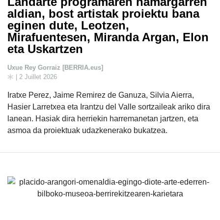
Landarte programaren hamargarren
aldian, bost artistak proiektu bana
eginen dute, Leotzen,
Mirafuentesen, Miranda Argan, Elon
eta Uskartzen
Uxue Rey Gorraiz [BERRIA.eus]
| 2 Juillet 2026
Iratxe Perez, Jaime Remirez de Ganuza, Silvia Aierra,
Hasier Larretxea eta Irantzu del Valle sortzaileak ariko dira
lanean. Hasiak dira herriekin harremanetan jartzen, eta
asmoa da proiektuak udazkenerako bukatzea.