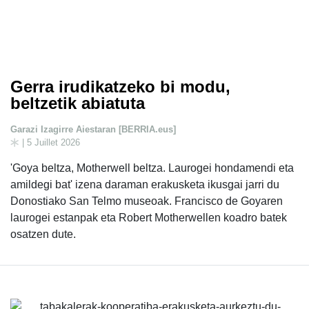
Gerra irudikatzeko bi modu,
beltzetik abiatuta
Garazi Izagirre Aiestaran [BERRIA.eus]
| 5 Juillet 2026
'Goya beltza, Motherwell beltza. Laurogei hondamendi eta
amildegi bat' izena daraman erakusketa ikusgai jarri du
Donostiako San Telmo museoak. Francisco de Goyaren
laurogei estanpak eta Robert Motherwellen koadro batek
osatzen dute.