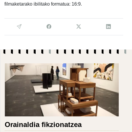
filmaketarako ibilitako formatua: 16:9.
Orainaldia fikzionatzea