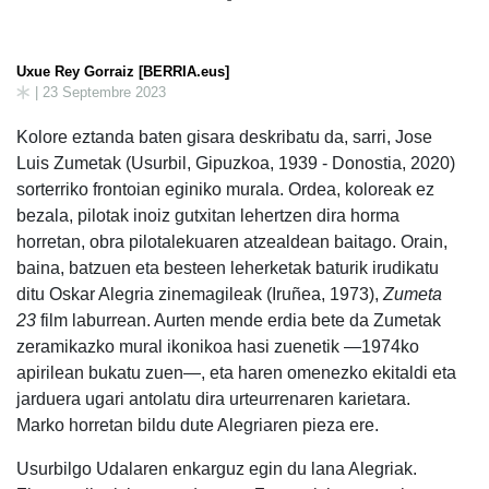
Uxue Rey Gorraiz [BERRIA.eus]
| 23 Septembre 2023
Kolore eztanda baten gisara deskribatu da, sarri, Jose
Luis Zumetak (Usurbil, Gipuzkoa, 1939 - Donostia, 2020)
sorterriko frontoian eginiko murala. Ordea, koloreak ez
bezala, pilotak inoiz gutxitan lehertzen dira horma
horretan, obra pilotalekuaren atzealdean baitago. Orain,
baina, batzuen eta besteen leherketak baturik irudikatu
ditu Oskar Alegria zinemagileak (Iruñea, 1973),
Zumeta
23
film laburrean. Aurten mende erdia bete da Zumetak
zeramikazko mural ikonikoa hasi zuenetik —1974ko
apirilean bukatu zuen—, eta haren omenezko ekitaldi eta
jarduera ugari antolatu dira urteurrenaren karietara.
Marko horretan bildu dute Alegriaren pieza ere.
Usurbilgo Udalaren enkarguz egin du lana Alegriak.