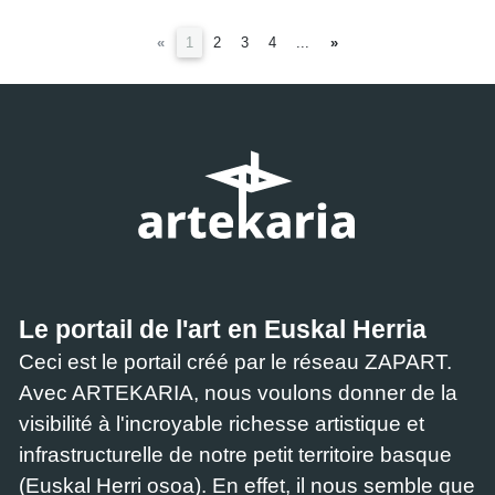
(current)
«
1
2
3
4
...
»
Le portail de l'art en Euskal Herria
Ceci est le portail créé par le réseau ZAPART.
Avec ARTEKARIA, nous voulons donner de la
visibilité à l'incroyable richesse artistique et
infrastructurelle de notre petit territoire basque
(Euskal Herri osoa). En effet, il nous semble que