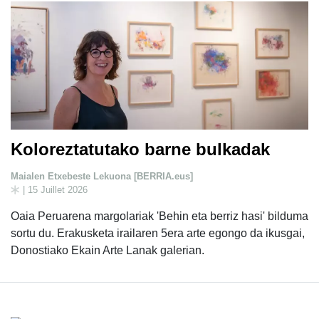
Koloreztatutako barne bulkadak
Maialen Etxebeste Lekuona [BERRIA.eus]
| 15 Juillet 2026
Oaia Peruarena margolariak 'Behin eta berriz hasi' bilduma
sortu du. Erakusketa irailaren 5era arte egongo da ikusgai,
Donostiako Ekain Arte Lanak galerian.