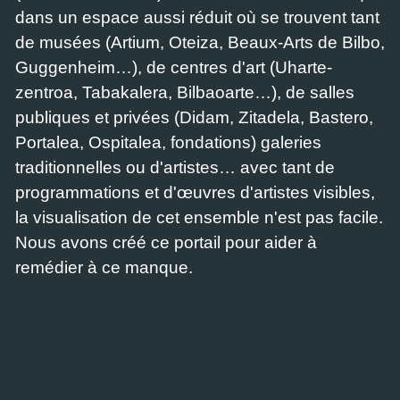
dans un espace aussi réduit où se trouvent tant
de musées (Artium, Oteiza, Beaux-Arts de Bilbo,
Guggenheim…), de centres d'art (Uharte-
zentroa, Tabakalera, Bilbaoarte…), de salles
publiques et privées (Didam, Zitadela, Bastero,
Portalea, Ospitalea, fondations) galeries
traditionnelles ou d'artistes… avec tant de
programmations et d'œuvres d'artistes visibles,
la visualisation de cet ensemble n'est pas facile.
Nous avons créé ce portail pour aider à
remédier à ce manque.