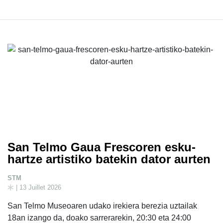
San Telmo Gaua Frescoren esku-
hartze artistiko batekin dator aurten
STM
| 13 Juillet 2026
San Telmo Museoaren udako irekiera berezia uztailak
18an izango da, doako sarrerarekin, 20:30 eta 24:00