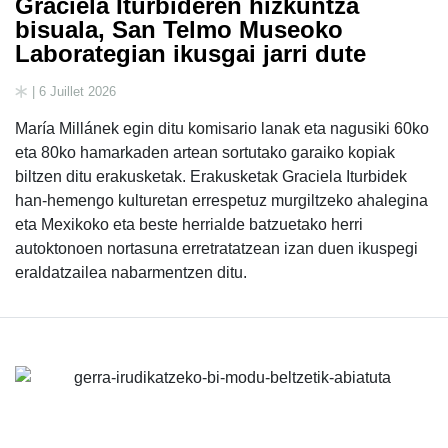
Graciela Iturbideren hizkuntza
bisuala, San Telmo Museoko
Laborategian ikusgai jarri dute
| 6 Juillet 2026
María Millánek egin ditu komisario lanak eta nagusiki 60ko
eta 80ko hamarkaden artean sortutako garaiko kopiak
biltzen ditu erakusketak. Erakusketak Graciela Iturbidek
han-hemengo kulturetan errespetuz murgiltzeko ahalegina
eta Mexikoko eta beste herrialde batzuetako herri
autoktonoen nortasuna erretratatzean izan duen ikuspegi
eraldatzailea nabarmentzen ditu.