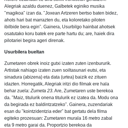
Alegriak azaldu duenez, Galbetek eginiko musika
"magikoa" izan da. "Joxean Artzeren bertso baten bidez,
ahots hari bat marrazten du, eta koloretako piloten
ibilbide bera egin". Gainera, Usurbilgo hainbat ahotsek
osatutako koru batek ere parte hartu du; are, haiek dira
pilotariei begira ageri direnak.
Usurbilera bueltan
Zumetaren obrek inoiz gutxi izaten zuten izenbururik.
Artistak nahiago izaten zuen soiltasunari eutsi, eta
sinadura (abizena) eta data (urtea) baizik ez zituen
idazten. Horregatik, Alegriak iritzi dio filmak ere hala
behar zuela:
Zumeta 23
. Are, Zumetaren uste berekoa
da. "Maiz, titulurik onena titulurik ez izatea da. Modu ona
da begirada ez baldintzatzeko". Gainera, zuzendariak
esan du "kointzidentzia eder" bat gertatu dela filma
egiteko prozesuan: Zumetaren murala 16 metro zabal
eta 9 metro garai da. Proportzio berekoa da