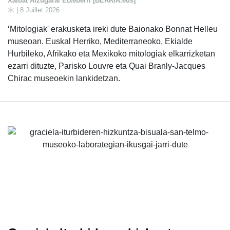
Xalbat Alzugarai Etxeberri [BERRIA.eus]
| 8 Juillet 2026
‘Mitologiak' erakusketa ireki dute Baionako Bonnat Helleu
museoan. Euskal Herriko, Mediterraneoko, Ekialde
Hurbileko, Afrikako eta Mexikoko mitologiak elkarrizketan
ezarri dituzte, Parisko Louvre eta Quai Branly-Jacques
Chirac museoekin lankidetzan.