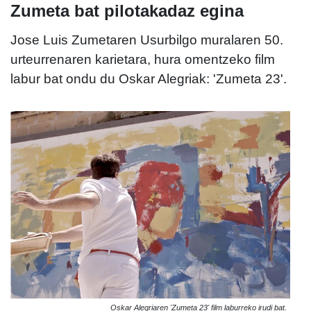
Zumeta bat pilotakadaz egina
Jose Luis Zumetaren Usurbilgo muralaren 50.
urteurrenaren karietara, hura omentzeko film
labur bat ondu du Oskar Alegriak: 'Zumeta 23'.
Oskar Alegriaren 'Zumeta 23' film laburreko irudi bat.