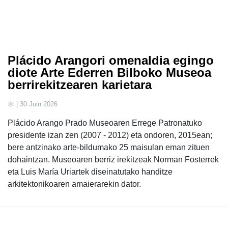
Plácido Arangori omenaldia egingo
diote Arte Ederren Bilboko Museoa
berrirekitzearen karietara
| 30 Juin 2026
Plácido Arango Prado Museoaren Errege Patronatuko
presidente izan zen (2007 - 2012) eta ondoren, 2015ean;
bere antzinako arte-bildumako 25 maisulan eman zituen
dohaintzan. Museoaren berriz irekitzeak Norman Fosterrek
eta Luis María Uriartek diseinatutako handitze
arkitektonikoaren amaierarekin dator.