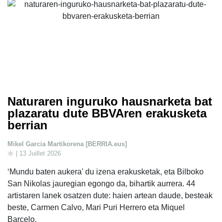
Naturaren inguruko hausnarketa bat
plazaratu dute BBVAren erakusketa
berrian
Mikel Garcia Martikorena [BERRIA.eus]
| 13 Juillet 2026
‘Mundu baten aukera' du izena erakusketak, eta Bilboko
San Nikolas jauregian egongo da, bihartik aurrera. 44
artistaren lanek osatzen dute: haien artean daude, besteak
beste, Carmen Calvo, Mari Puri Herrero eta Miquel
Barcelo.