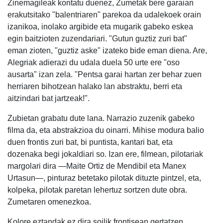
Zinemagileak kontatu duenez, Zumetak bere garaian
erakutsitako "balentriaren" parekoa da udalekoek orain
izanikoa, inolako argibide eta mugarik gabeko eskea
egin baitzioten zuzendariari. "Gutun guztiz zuri bat"
eman zioten, "guztiz aske" izateko bide eman diena. Are,
Alegriak adierazi du udala duela 50 urte ere "oso
ausarta" izan zela. "Pentsa garai hartan zer behar zuen
herriaren bihotzean halako lan abstraktu, berri eta
aitzindari bat jartzeak!".
Zubietan grabatu dute lana. Narrazio zuzenik gabeko
filma da, eta abstrakzioa du oinarri. Mihise modura balio
duen frontis zuri bat, bi puntista, kantari bat, eta
dozenaka begi jokaldiari so. Izan ere, filmean, pilotariak
margolari dira —Maite Ortiz de Mendibil eta Manex
Urtasun—, pinturaz betetako pilotak dituzte pintzel, eta,
kolpeka, pilotak paretan lehertuz sortzen dute obra.
Zumetaren omenezkoa.
Kolore eztandak ez dira soilik frontisean gertatzen.