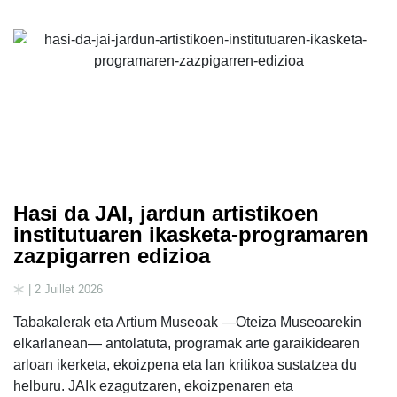
Hasi da JAI, jardun artistikoen
institutuaren ikasketa-programaren
zazpigarren edizioa
| 2 Juillet 2026
Tabakalerak eta Artium Museoak —Oteiza Museoarekin
elkarlanean— antolatuta, programak arte garaikidearen
arloan ikerketa, ekoizpena eta lan kritikoa sustatzea du
helburu. JAIk ezagutzaren, ekoizpenaren eta