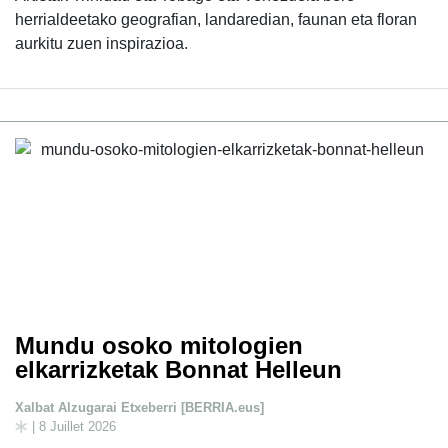
herrialdeetako geografian, landaredian, faunan eta floran
aurkitu zuen inspirazioa.
Mundu osoko mitologien
elkarrizketak Bonnat Helleun
Xalbat Alzugarai Etxeberri [BERRIA.eus]
| 8 Juillet 2026