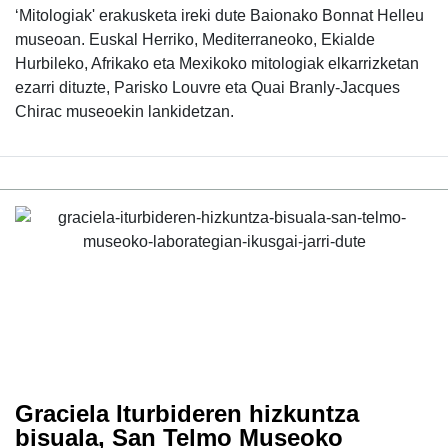
‘Mitologiak' erakusketa ireki dute Baionako Bonnat Helleu
museoan. Euskal Herriko, Mediterraneoko, Ekialde
Hurbileko, Afrikako eta Mexikoko mitologiak elkarrizketan
ezarri dituzte, Parisko Louvre eta Quai Branly-Jacques
Chirac museoekin lankidetzan.
Graciela Iturbideren hizkuntza
bisuala, San Telmo Museoko