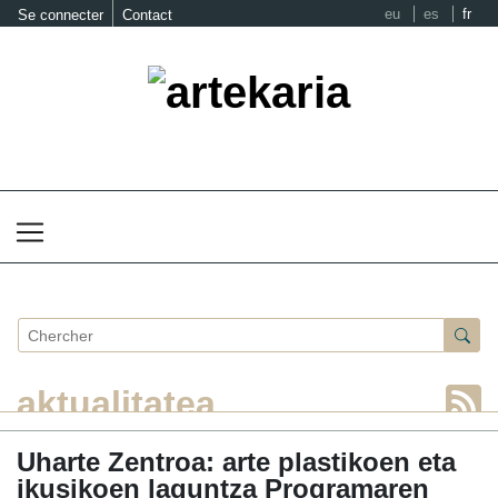
eu
es
fr
Se connecter
Contact
aktualitatea
Uharte Zentroa: arte plastikoen eta
ikusikoen laguntza Programaren