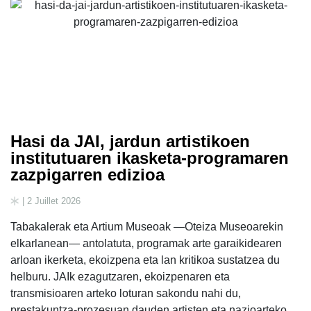
Hasi da JAI, jardun artistikoen
institutuaren ikasketa-programaren
zazpigarren edizioa
| 2 Juillet 2026
Tabakalerak eta Artium Museoak —Oteiza Museoarekin
elkarlanean— antolatuta, programak arte garaikidearen
arloan ikerketa, ekoizpena eta lan kritikoa sustatzea du
helburu. JAIk ezagutzaren, ekoizpenaren eta
transmisioaren arteko loturan sakondu nahi du,
prestakuntza-prozesuan dauden artisten eta nazioarteko