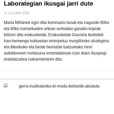
Laborategian ikusgai jarri dute
| 6 Juillet 2026
María Millánek egin ditu komisario lanak eta nagusiki 60ko
eta 80ko hamarkaden artean sortutako garaiko kopiak
biltzen ditu erakusketak. Erakusketak Graciela Iturbidek
han-hemengo kulturetan errespetuz murgiltzeko ahalegina
eta Mexikoko eta beste herrialde batzuetako herri
autoktonoen nortasuna erretratatzean izan duen ikuspegi
eraldatzailea nabarmentzen ditu.