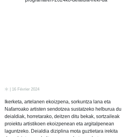
| 16 Février 2024
Ikerketa, artelanen ekoizpena, sorkuntza lana eta
Nafarroako artisten sendotzea sustatzeko helburua du
deialdiak, horretarako, deitzen ditu bekak, sortzaileak
proiektu artistikoen ekoizpenean eta argitalpenean
laguntzeko. Deialdia diziplina mota guztietara irekita