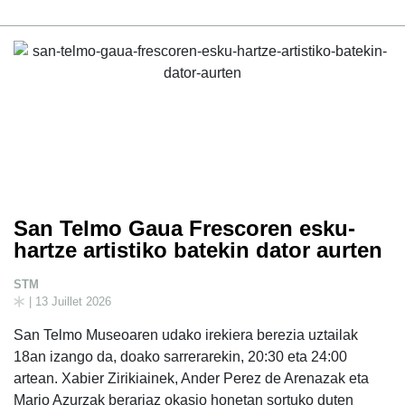
San Telmo Gaua Frescoren esku-
hartze artistiko batekin dator aurten
STM
| 13 Juillet 2026
San Telmo Museoaren udako irekiera berezia uztailak
18an izango da, doako sarrerarekin, 20:30 eta 24:00
artean. Xabier Zirikiainek, Ander Perez de Arenazak eta
Mario Azurzak berariaz okasio honetan sortuko duten