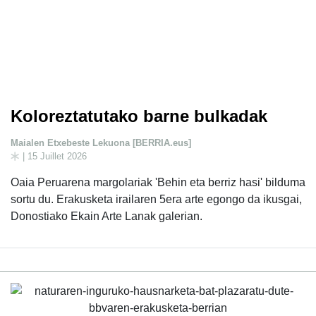
Koloreztatutako barne bulkadak
Maialen Etxebeste Lekuona [BERRIA.eus]
| 15 Juillet 2026
Oaia Peruarena margolariak 'Behin eta berriz hasi' bilduma
sortu du. Erakusketa irailaren 5era arte egongo da ikusgai,
Donostiako Ekain Arte Lanak galerian.