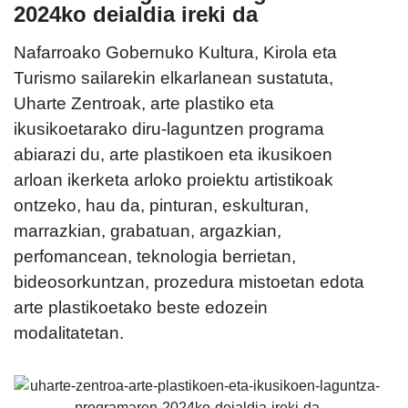
2024ko deialdia ireki da
Nafarroako Gobernuko Kultura, Kirola eta
Turismo sailarekin elkarlanean sustatuta,
Uharte Zentroak, arte plastiko eta
ikusikoetarako diru-laguntzen programa
abiarazi du, arte plastikoen eta ikusikoen
arloan ikerketa arloko proiektu artistikoak
ontzeko, hau da, pinturan, eskulturan,
marrazkian, grabatuan, argazkian,
perfomancean, teknologia berrietan,
bideosorkuntzan, prozedura mistoetan edota
arte plastikoetako beste edozein
modalitatetan.