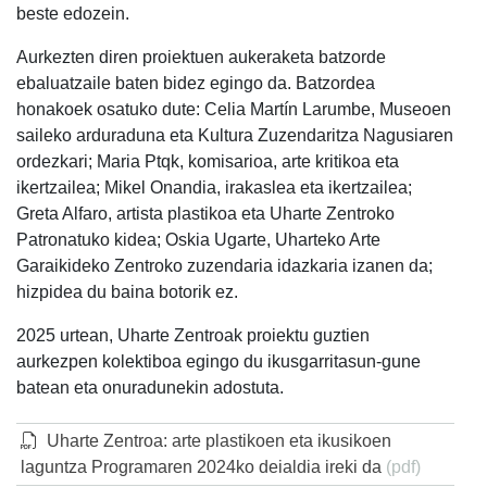
beste edozein.
Aurkezten diren proiektuen aukeraketa batzorde
ebaluatzaile baten bidez egingo da. Batzordea
honakoek osatuko dute: Celia Martín Larumbe, Museoen
saileko arduraduna eta Kultura Zuzendaritza Nagusiaren
ordezkari; Maria Ptqk, komisarioa, arte kritikoa eta
ikertzailea; Mikel Onandia, irakaslea eta ikertzailea;
Greta Alfaro, artista plastikoa eta Uharte Zentroko
Patronatuko kidea; Oskia Ugarte, Uharteko Arte
Garaikideko Zentroko zuzendaria idazkaria izanen da;
hizpidea du baina botorik ez.
2025 urtean, Uharte Zentroak proiektu guztien
aurkezpen kolektiboa egingo du ikusgarritasun-gune
batean eta onuradunekin adostuta.
Uharte Zentroa: arte plastikoen eta ikusikoen
laguntza Programaren 2024ko deialdia ireki da
(pdf)