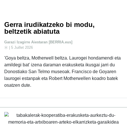
Gerra irudikatzeko bi modu,
beltzetik abiatuta
Garazi Izagirre Aiestaran [BERRIA.eus]
| 5 Juillet 2026
'Goya beltza, Motherwell beltza. Laurogei hondamendi eta
amildegi bat' izena daraman erakusketa ikusgai jarri du
Donostiako San Telmo museoak. Francisco de Goyaren
laurogei estanpak eta Robert Motherwellen koadro batek
osatzen dute.