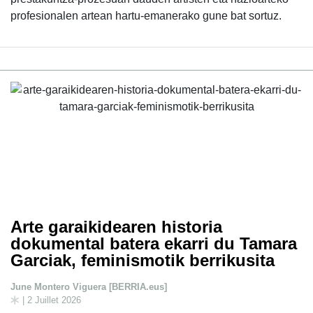
profesionalen artean hartu-emanerako gune bat sortuz.
Arte garaikidearen historia
dokumental batera ekarri du Tamara
Garciak, feminismotik berrikusita
June Montero Viguera [BERRIA.eus]
| 2 Juillet 2026