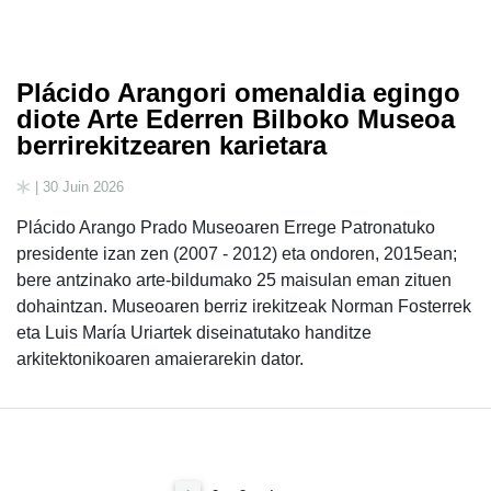
Plácido Arangori omenaldia egingo
diote Arte Ederren Bilboko Museoa
berrirekitzearen karietara
| 30 Juin 2026
Plácido Arango Prado Museoaren Errege Patronatuko
presidente izan zen (2007 - 2012) eta ondoren, 2015ean;
bere antzinako arte-bildumako 25 maisulan eman zituen
dohaintzan. Museoaren berriz irekitzeak Norman Fosterrek
eta Luis María Uriartek diseinatutako handitze
arkitektonikoaren amaierarekin dator.