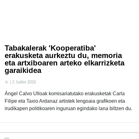
Tabakalerak 'Kooperatiba'
erakusketa aurkeztu du, memoria
eta artxiboaren arteko elkarrizketa
garaikidea
| 2 Juillet 2026
Ángel Calvo Ulloak komisariatutako erakusketak Carla
Filipe eta Taxio Ardanaz artistek lengoaia grafikoen eta
irudikapen politikoaren inguruan egindako lana biltzen du.