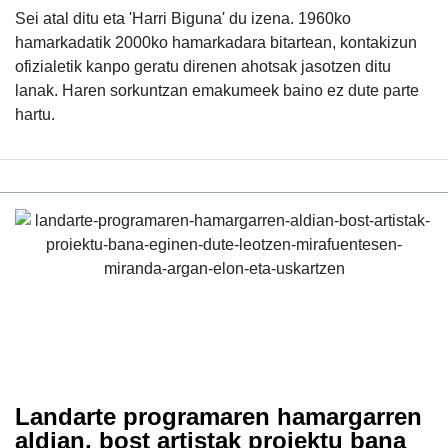
Sei atal ditu eta 'Harri Biguna' du izena. 1960ko
hamarkadatik 2000ko hamarkadara bitartean, kontakizun
ofizialetik kanpo geratu direnen ahotsak jasotzen ditu
lanak. Haren sorkuntzan emakumeek baino ez dute parte
hartu.
Landarte programaren hamargarren
aldian, bost artistak proiektu bana