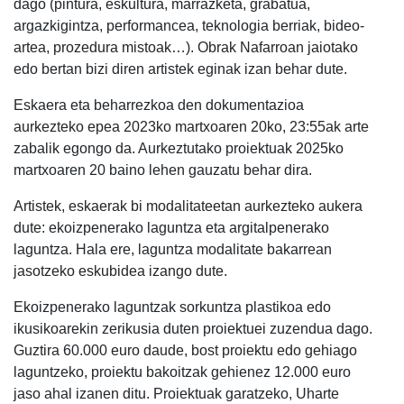
dago (pintura, eskultura, marrazketa, grabatua,
argazkigintza, performancea, teknologia berriak, bideo-
artea, prozedura mistoak…). Obrak Nafarroan jaiotako
edo bertan bizi diren artistek eginak izan behar dute.
Eskaera eta beharrezkoa den dokumentazioa
aurkezteko epea 2023ko martxoaren 20ko, 23:55ak arte
zabalik egongo da. Aurkeztutako proiektuak 2025ko
martxoaren 20 baino lehen gauzatu behar dira.
Artistek, eskaerak bi modalitateetan aurkezteko aukera
dute: ekoizpenerako laguntza eta argitalpenerako
laguntza. Hala ere, laguntza modalitate bakarrean
jasotzeko eskubidea izango dute.
Ekoizpenerako laguntzak sorkuntza plastikoa edo
ikusikoarekin zerikusia duten proiektuei zuzendua dago.
Guztira 60.000 euro daude, bost proiektu edo gehiago
laguntzeko, proiektu bakoitzak gehienez 12.000 euro
jaso ahal izanen ditu. Proiektuak garatzeko, Uharte