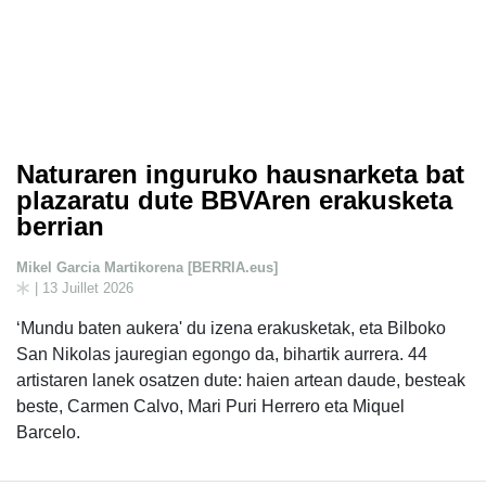
Naturaren inguruko hausnarketa bat
plazaratu dute BBVAren erakusketa
berrian
Mikel Garcia Martikorena [BERRIA.eus]
| 13 Juillet 2026
‘Mundu baten aukera' du izena erakusketak, eta Bilboko
San Nikolas jauregian egongo da, bihartik aurrera. 44
artistaren lanek osatzen dute: haien artean daude, besteak
beste, Carmen Calvo, Mari Puri Herrero eta Miquel
Barcelo.