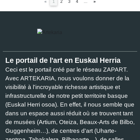
(current)
«
1
2
3
4
...
»
Le portail de l'art en Euskal Herria
Ceci est le portail créé par le réseau ZAPART.
Avec ARTEKARIA, nous voulons donner de la
visibilité à l'incroyable richesse artistique et
infrastructurelle de notre petit territoire basque
(Euskal Herri osoa). En effet, il nous semble que
dans un espace aussi réduit où se trouvent tant
de musées (Artium, Oteiza, Beaux-Arts de Bilbo,
Guggenheim…), de centres d'art (Uharte-
zentroa, Tabakalera, Bilbaoarte…), de salles