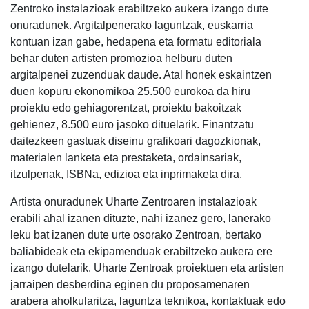
Zentroko instalazioak erabiltzeko aukera izango dute
onuradunek. Argitalpenerako laguntzak, euskarria
kontuan izan gabe, hedapena eta formatu editoriala
behar duten artisten promozioa helburu duten
argitalpenei zuzenduak daude. Atal honek eskaintzen
duen kopuru ekonomikoa 25.500 eurokoa da hiru
proiektu edo gehiagorentzat, proiektu bakoitzak
gehienez, 8.500 euro jasoko dituelarik. Finantzatu
daitezkeen gastuak diseinu grafikoari dagozkionak,
materialen lanketa eta prestaketa, ordainsariak,
itzulpenak, ISBNa, edizioa eta inprimaketa dira.
Artista onuradunek Uharte Zentroaren instalazioak
erabili ahal izanen dituzte, nahi izanez gero, lanerako
leku bat izanen dute urte osorako Zentroan, bertako
baliabideak eta ekipamenduak erabiltzeko aukera ere
izango dutelarik. Uharte Zentroak proiektuen eta artisten
jarraipen desberdina eginen du proposamenaren
arabera aholkularitza, laguntza teknikoa, kontaktuak edo