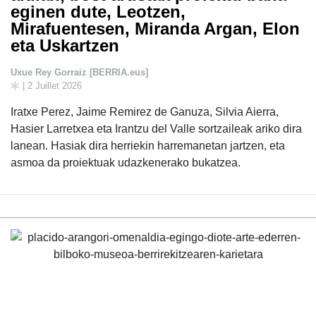
eginen dute, Leotzen,
Mirafuentesen, Miranda Argan, Elon
eta Uskartzen
Uxue Rey Gorraiz [BERRIA.eus]
| 2 Juillet 2026
Iratxe Perez, Jaime Remirez de Ganuza, Silvia Aierra,
Hasier Larretxea eta Irantzu del Valle sortzaileak ariko dira
lanean. Hasiak dira herriekin harremanetan jartzen, eta
asmoa da proiektuak udazkenerako bukatzea.