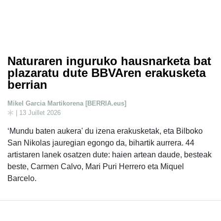
Naturaren inguruko hausnarketa bat
plazaratu dute BBVAren erakusketa
berrian
Mikel Garcia Martikorena [BERRIA.eus]
| 13 Juillet 2026
‘Mundu baten aukera' du izena erakusketak, eta Bilboko
San Nikolas jauregian egongo da, bihartik aurrera. 44
artistaren lanek osatzen dute: haien artean daude, besteak
beste, Carmen Calvo, Mari Puri Herrero eta Miquel
Barcelo.