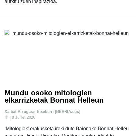
aurkitu zuen inspirazioa.
Mundu osoko mitologien
elkarrizketak Bonnat Helleun
Xalbat Alzugarai Etxeberri [BERRIA.eus]
| 8 Juillet 2026
‘Mitologiak' erakusketa ireki dute Baionako Bonnat Helleu
museoan. Euskal Herriko, Mediterraneoko, Ekialde