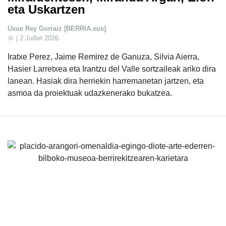
eta Uskartzen
Uxue Rey Gorraiz [BERRIA.eus]
| 2 Juillet 2026
Iratxe Perez, Jaime Remirez de Ganuza, Silvia Aierra,
Hasier Larretxea eta Irantzu del Valle sortzaileak ariko dira
lanean. Hasiak dira herriekin harremanetan jartzen, eta
asmoa da proiektuak udazkenerako bukatzea.