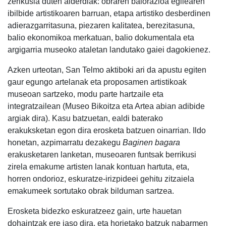
zerikusia duten alderdiak: obraren balorazioa egilearen
ibilbide artistikoaren barruan, etapa artistiko desberdinen
adierazgarritasuna, piezaren kalitatea, berezitasuna,
balio ekonomikoa merkatuan, balio dokumentala eta
argigarria museoko ataletan landutako gaiei dagokienez.
Azken urteotan, San Telmo aktiboki ari da apustu egiten
gaur egungo artelanak eta proposamen artistikoak
museoan sartzeko, modu parte hartzaile eta
integratzailean (Museo Bikoitza eta Artea abian adibide
argiak dira). Kasu batzuetan, ealdi baterako
erakuksketan egon dira erosketa batzuen oinarrian. Ildo
honetan, azpimarratu dezakegu
Baginen bagara
erakusketaren lanketan, museoaren funtsak berrikusi
zirela emakume artisten lanak kontuan hartuta, eta,
horren ondorioz, eskuratze-irizpideei gehitu zitzaiela
emakumeek sortutako obrak bilduman sartzea.
Erosketa bidezko eskuratzeez gain, urte hauetan
dohaintzak ere jaso dira, eta horietako batzuk nabarmen