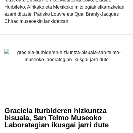
Hurbileko, Afrikako eta Mexikoko mitologiak elkarrizketan
ezarri dituzte, Parisko Louvre eta Quai Branly-Jacques
Chirac museoekin lankidetzan.
Graciela Iturbideren hizkuntza
bisuala, San Telmo Museoko
Laborategian ikusgai jarri dute