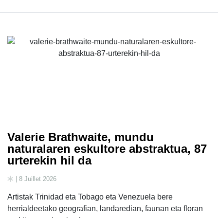
Valerie Brathwaite, mundu
naturalaren eskultore abstraktua, 87
urterekin hil da
| 8 Juillet 2026
Artistak Trinidad eta Tobago eta Venezuela bere
herrialdeetako geografian, landaredian, faunan eta floran