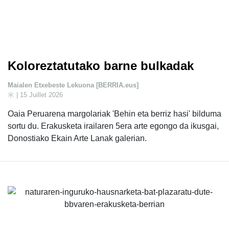
Koloreztatutako barne bulkadak
Maialen Etxebeste Lekuona [BERRIA.eus]
| 15 Juillet 2026
Oaia Peruarena margolariak 'Behin eta berriz hasi' bilduma
sortu du. Erakusketa irailaren 5era arte egongo da ikusgai,
Donostiako Ekain Arte Lanak galerian.