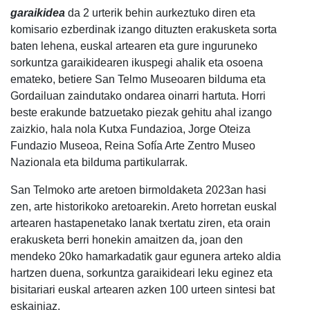
garaikidea
da 2 urterik behin aurkeztuko diren eta
komisario ezberdinak izango dituzten erakusketa sorta
baten lehena, euskal artearen eta gure inguruneko
sorkuntza garaikidearen ikuspegi ahalik eta osoena
emateko, betiere San Telmo Museoaren bilduma eta
Gordailuan zaindutako ondarea oinarri hartuta. Horri
beste erakunde batzuetako piezak gehitu ahal izango
zaizkio, hala nola Kutxa Fundazioa, Jorge Oteiza
Fundazio Museoa, Reina Sofía Arte Zentro Museo
Nazionala eta bilduma partikularrak.
San Telmoko arte aretoen birmoldaketa 2023an hasi
zen, arte historikoko aretoarekin. Areto horretan euskal
artearen hastapenetako lanak txertatu ziren, eta orain
erakusketa berri honekin amaitzen da, joan den
mendeko 20ko hamarkadatik gaur egunera arteko aldia
hartzen duena, sorkuntza garaikideari leku eginez eta
bisitariari euskal artearen azken 100 urteen sintesi bat
eskainiaz.