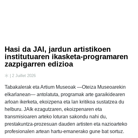
Hasi da JAI, jardun artistikoen
institutuaren ikasketa-programaren
zazpigarren edizioa
| 2 Juillet 2026
Tabakalerak eta Artium Museoak —Oteiza Museoarekin
elkarlanean— antolatuta, programak arte garaikidearen
arloan ikerketa, ekoizpena eta lan kritikoa sustatzea du
helburu. JAIk ezagutzaren, ekoizpenaren eta
transmisioaren arteko loturan sakondu nahi du,
prestakuntza-prozesuan dauden artisten eta nazioarteko
profesionalen artean hartu-emanerako gune bat sortuz.