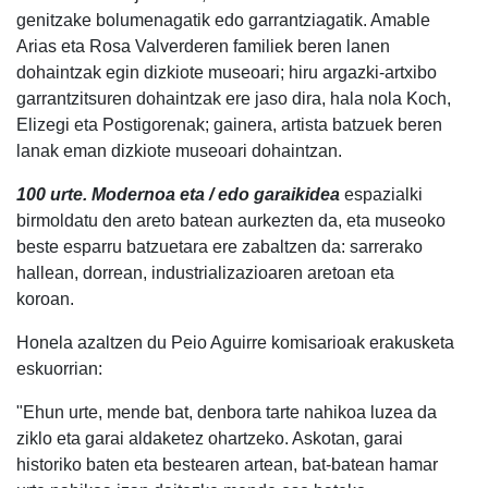
genitzake bolumenagatik edo garrantziagatik. Amable
Arias eta Rosa Valverderen familiek beren lanen
dohaintzak egin dizkiote museoari; hiru argazki-artxibo
garrantzitsuren dohaintzak ere jaso dira, hala nola Koch,
Elizegi eta Postigorenak; gainera, artista batzuek beren
lanak eman dizkiote museoari dohaintzan.
100 urte. Modernoa eta / edo garaikidea
espazialki
birmoldatu den areto batean aurkezten da, eta museoko
beste esparru batzuetara ere zabaltzen da: sarrerako
hallean, dorrean, industrializazioaren aretoan eta
koroan.
Honela azaltzen du Peio Aguirre komisarioak erakusketa
eskuorrian:
"Ehun urte, mende bat, denbora tarte nahikoa luzea da
ziklo eta garai aldaketez ohartzeko. Askotan, garai
historiko baten eta bestearen artean, bat-batean hamar