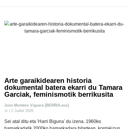
Arte garaikidearen historia
dokumental batera ekarri du Tamara
Garciak, feminismotik berrikusita
June Montero Viguera [BERRIA.eus]
| 2 Juillet 2026
Sei atal ditu eta 'Harri Biguna' du izena. 1960ko
hamarkadatik 2000ko hamarkadara bitartean, kontakizun