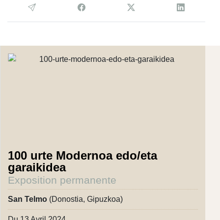
100 urte Modernoa edo/eta
garaikidea
Exposition permanente
San Telmo
(Donostia, Gipuzkoa)
Du 13 Avril 2024