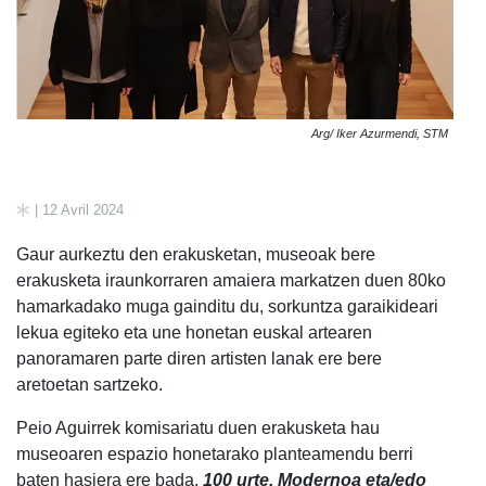
Arg/ Iker Azurmendi, STM
| 12 Avril 2024
Gaur aurkeztu den erakusketan, museoak bere
erakusketa iraunkorraren amaiera markatzen duen 80ko
hamarkadako muga gainditu du, sorkuntza garaikideari
lekua egiteko eta une honetan euskal artearen
panoramaren parte diren artisten lanak ere bere
aretoetan sartzeko.
Peio Aguirrek komisariatu duen erakusketa hau
museoaren espazio honetarako planteamendu berri
baten hasiera ere bada.
100 urte. Modernoa eta/edo