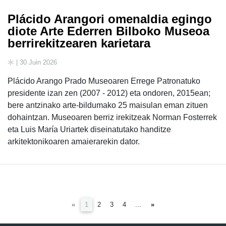
Plácido Arangori omenaldia egingo
diote Arte Ederren Bilboko Museoa
berrirekitzearen karietara
| 30 Juin 2026
Plácido Arango Prado Museoaren Errege Patronatuko
presidente izan zen (2007 - 2012) eta ondoren, 2015ean;
bere antzinako arte-bildumako 25 maisulan eman zituen
dohaintzan. Museoaren berriz irekitzeak Norman Fosterrek
eta Luis María Uriartek diseinatutako handitze
arkitektonikoaren amaierarekin dator.
(current)
«
1
2
3
4
...
»