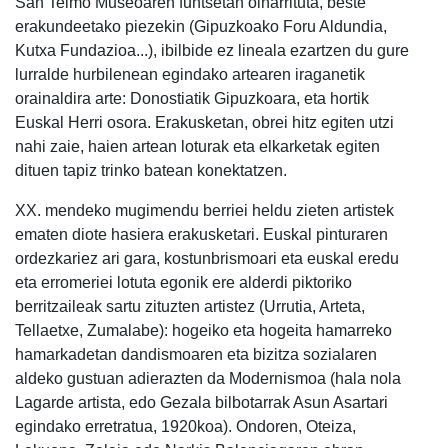
San Telmo Museoaren funtsetan oinarrituta, beste
erakundeetako piezekin (Gipuzkoako Foru Aldundia,
Kutxa Fundazioa...), ibilbide ez lineala ezartzen du gure
lurralde hurbilenean egindako artearen iraganetik
orainaldira arte: Donostiatik Gipuzkoara, eta hortik
Euskal Herri osora. Erakusketan, obrei hitz egiten utzi
nahi zaie, haien artean loturak eta elkarketak egiten
dituen tapiz trinko batean konektatzen.
XX. mendeko mugimendu berriei heldu zieten artistek
ematen diote hasiera erakusketari. Euskal pinturaren
ordezkariez ari gara, kostunbrismoari eta euskal eredu
eta erromeriei lotuta egonik ere alderdi piktoriko
berritzaileak sartu zituzten artistez (Urrutia, Arteta,
Tellaetxe, Zumalabe): hogeiko eta hogeita hamarreko
hamarkadetan dandismoaren eta bizitza sozialaren
aldeko gustuan adierazten da Modernismoa (hala nola
Lagarde artista, edo Gezala bilbotarrak Asun Asartari
egindako erretratua, 1920koa). Ondoren, Oteiza,