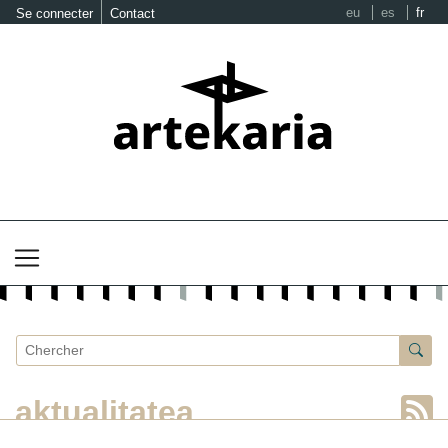
eu
es
fr
Se connecter
Contact
aktualitatea