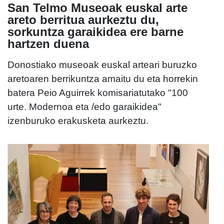
San Telmo Museoak euskal arte
areto berritua aurkeztu du,
sorkuntza garaikidea ere barne
hartzen duena
Donostiako museoak euskal arteari buruzko
aretoaren berrikuntza amaitu du eta horrekin
batera Peio Aguirrek komisariatutako "100
urte. Modernoa eta /edo garaikidea"
izenburuko erakusketa aurkeztu.