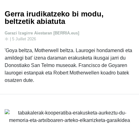
Gerra irudikatzeko bi modu,
beltzetik abiatuta
Garazi Izagirre Aiestaran [BERRIA.eus]
| 5 Juillet 2026
'Goya beltza, Motherwell beltza. Laurogei hondamendi eta
amildegi bat' izena daraman erakusketa ikusgai jarri du
Donostiako San Telmo museoak. Francisco de Goyaren
laurogei estanpak eta Robert Motherwellen koadro batek
osatzen dute.