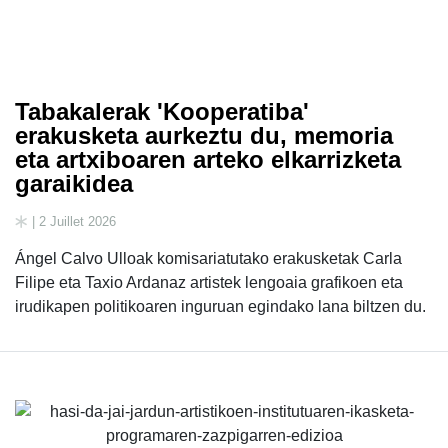
Tabakalerak 'Kooperatiba'
erakusketa aurkeztu du, memoria
eta artxiboaren arteko elkarrizketa
garaikidea
| 2 Juillet 2026
Ángel Calvo Ulloak komisariatutako erakusketak Carla
Filipe eta Taxio Ardanaz artistek lengoaia grafikoen eta
irudikapen politikoaren inguruan egindako lana biltzen du.