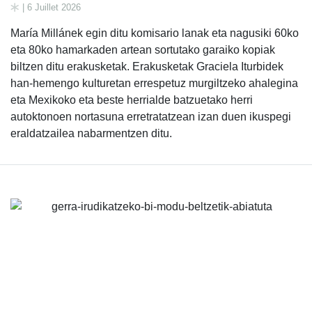
| 6 Juillet 2026
María Millánek egin ditu komisario lanak eta nagusiki 60ko
eta 80ko hamarkaden artean sortutako garaiko kopiak
biltzen ditu erakusketak. Erakusketak Graciela Iturbidek
han-hemengo kulturetan errespetuz murgiltzeko ahalegina
eta Mexikoko eta beste herrialde batzuetako herri
autoktonoen nortasuna erretratatzean izan duen ikuspegi
eraldatzailea nabarmentzen ditu.