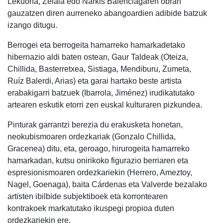
Lekuona, Zelaia edo Narkis Balenciagaren obran
gauzatzen diren aurreneko abangoardien adibide batzuk
izango ditugu.
Berrogei eta berrogeita hamarreko hamarkadetako
hibernazio aldi baten ostean, Gaur Taldeak (Oteiza,
Chillida, Basterretxea, Sistiaga, Mendiburu, Zumeta,
Ruíz Balerdi, Arias) eta garai hartako beste artista
erabakigarri batzuek (Ibarrola, Jiménez) irudikatutako
artearen eskutik etorri zen euskal kulturaren pizkundea.
Pinturak garrantzi berezia du erakusketa honetan,
neokubismoaren ordezkariak (Gonzalo Chillida,
Gracenea) ditu, eta, geroago, hirurogeita hamarreko
hamarkadan, kutsu onirikoko figurazio berriaren eta
espresionismoaren ordezkariekin (Herrero, Ameztoy,
Nagel, Goenaga), baita Cárdenas eta Valverde bezalako
artisten ibilbide subjektiboek eta korrontearen
kontrakoek markatutako ikuspegi propioa duten
ordezkariekin ere.