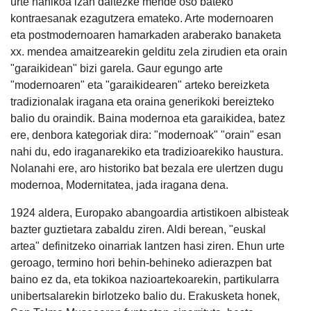
urte nahikoa izan daitezke mende oso bateko
kontraesanak ezagutzera emateko. Arte modernoaren
eta postmodernoaren hamarkaden araberako banaketa
xx. mendea amaitzearekin gelditu zela zirudien eta orain
"garaikidean" bizi garela. Gaur egungo arte
"modernoaren" eta "garaikidearen" arteko bereizketa
tradizionalak iragana eta oraina generikoki bereizteko
balio du oraindik. Baina modernoa eta garaikidea, batez
ere, denbora kategoriak dira: "modernoak" "orain" esan
nahi du, edo iraganarekiko eta tradizioarekiko haustura.
Nolanahi ere, aro historiko bat bezala ere ulertzen dugu
modernoa, Modernitatea, jada iragana dena.
1924 aldera, Europako abangoardia artistikoen albisteak
bazter guztietara zabaldu ziren. Aldi berean, "euskal
artea" definitzeko oinarriak lantzen hasi ziren. Ehun urte
geroago, termino hori behin-behineko adierazpen bat
baino ez da, eta tokikoa nazioartekoarekin, partikularra
unibertsalarekin birlotzeko balio du. Erakusketa honek,