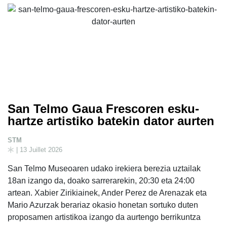
San Telmo Gaua Frescoren esku-
hartze artistiko batekin dator aurten
STM
| 13 Juillet 2026
San Telmo Museoaren udako irekiera berezia uztailak
18an izango da, doako sarrerarekin, 20:30 eta 24:00
artean. Xabier Zirikiainek, Ander Perez de Arenazak eta
Mario Azurzak berariaz okasio honetan sortuko duten
proposamen artistikoa izango da aurtengo berrikuntza