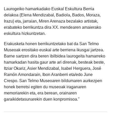
Laurogeiko hamarkadako Euskal Eskultura Berria
delakoa (Elena Mendizabal, Badiola, Bados, Moraza,
Irazu) eta, jarraian, Miren Arenaza bezalako artistak,
erabateko berrikuntza dira XX. mendearen amaierako
eskultura hizkuntzetan.
Erakusketa honen berrikuntzetako bat da San Telmo
Museoak erositako euskal arte berriena ikusgai jartzea.
Barne sartzen dira beren ibilbidea laurogeita hamarreko
hamarkadan hasita gaur arte ari direnak, besteak beste,
Itziar Okariz, Asier Mendizabal, Isabel Herguera, José
Ramón Amondarain, Ibon Aranberri eta/edo June
Crespo. San Telmo Museoaren bildumaren aurkezpen
honek berretsi egiten du museoak iraganaren
memoriarekin eta, era berean, orainaren
garaikidetasunarekin duen konpromisoa."