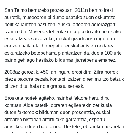
San Telmo berritzeko prozesuan, 2011n berriro ireki
aurretik, museoaren bilduma osatuko zuen eskuratze-
politika lantzen hasi zen, euskal artearen adierazgarri
izan zedin. Museoak lehentasun argia du arlo horretako
eskuratzeak sustatzeko, euskal gizartearen inguruan
eratzen baita eta, horregatik, euskal artisten ondarea
eskuratzeko betebeharra planteatzen da, duela 100 urte
baino gehiago hasitako bildumari jarraipena emanez.
2008az geroztik, 450 lan inguru erosi dira. Zifra horrek
pieza bakarra bezala kontabilizatzen diren multzo batzuk
biltzen ditu, hala nola grabatu serieak.
Erosketa horiek egiteko, hainbat faktore hartu dira
kontuan. Alde batetik, obraren egilearekin zerikusia
duten faktoreak: bilduman duen presentzia, euskal
artearen historian aitortutako garrantzia, esparru
artistikoan duen balorazioa. Bestetik, obrarekin berarekin