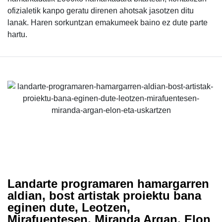
ofizialetik kanpo geratu direnen ahotsak jasotzen ditu
lanak. Haren sorkuntzan emakumeek baino ez dute parte
hartu.
Landarte programaren hamargarren
aldian, bost artistak proiektu bana
eginen dute, Leotzen,
Mirafuentesen, Miranda Argan, Elon