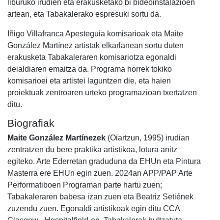
liburuko irudien eta erakusketako bi bideoinstalazioen
artean, eta Tabakalerako espresuki sortu da.
Iñigo Villafranca Apesteguia komisarioak eta Maite
González Martínez artistak elkarlanean sortu duten
erakusketa Tabakaleraren komisariotza egonaldi
deialdiaren emaitza da. Programa horrek tokiko
komisarioei eta artistei laguntzen die, eta haien
proiektuak zentroaren urteko programazioan txertatzen
ditu.
Biografiak
Maite González Martínezek
(Oiartzun, 1995) irudian
zentratzen du bere praktika artistikoa, lotura anitz
egiteko. Arte Ederretan graduduna da EHUn eta Pintura
Masterra ere EHUn egin zuen. 2024an APP/PAP Arte
Performatiboen Programan parte hartu zuen;
Tabakaleraren babesa izan zuen eta Beatriz Setiének
zuzendu zuen. Egonaldi artistikoak egin ditu CCA