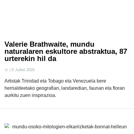
Valerie Brathwaite, mundu
naturalaren eskultore abstraktua, 87
urterekin hil da
| 8 Juillet 2026
Artistak Trinidad eta Tobago eta Venezuela bere
herrialdeetako geografian, landaredian, faunan eta floran
aurkitu zuen inspirazioa.