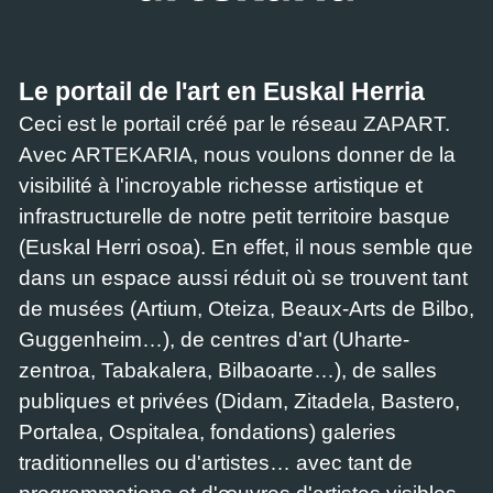
Le portail de l'art en Euskal Herria
Ceci est le portail créé par le réseau ZAPART.
Avec ARTEKARIA, nous voulons donner de la
visibilité à l'incroyable richesse artistique et
infrastructurelle de notre petit territoire basque
(Euskal Herri osoa). En effet, il nous semble que
dans un espace aussi réduit où se trouvent tant
de musées (Artium, Oteiza, Beaux-Arts de Bilbo,
Guggenheim…), de centres d'art (Uharte-
zentroa, Tabakalera, Bilbaoarte…), de salles
publiques et privées (Didam, Zitadela, Bastero,
Portalea, Ospitalea, fondations) galeries
traditionnelles ou d'artistes… avec tant de