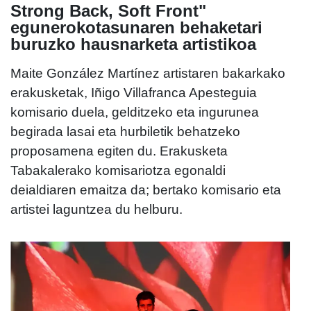
Strong Back, Soft Front"
egunerokotasunaren behaketari
buruzko hausnarketa artistikoa
Maite González Martínez artistaren bakarkako
erakusketak, Iñigo Villafranca Apesteguia
komisario duela, gelditzeko eta ingurunea
begirada lasai eta hurbiletik behatzeko
proposamena egiten du. Erakusketa
Tabakalerako komisariotza egonaldi
deialdiaren emaitza da; bertako komisario eta
artistei laguntzea du helburu.