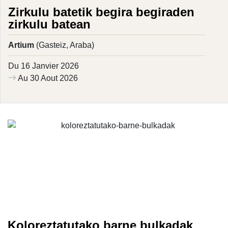
Zirkulu batetik begira begiraden
zirkulu batean
Artium
(Gasteiz, Araba)
Du 16 Janvier 2026
Au 30 Aout 2026
Koloreztatutako barne bulkadak