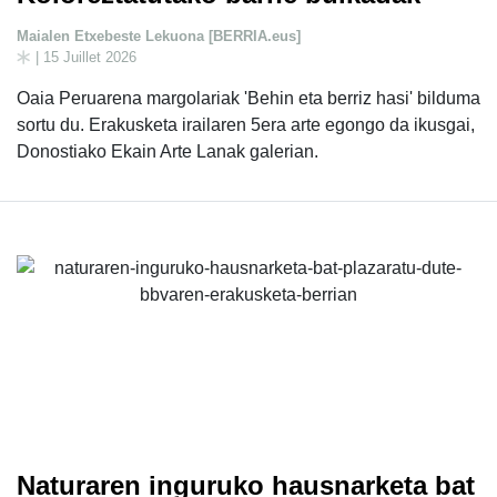
Maialen Etxebeste Lekuona [BERRIA.eus]
| 15 Juillet 2026
Oaia Peruarena margolariak 'Behin eta berriz hasi' bilduma
sortu du. Erakusketa irailaren 5era arte egongo da ikusgai,
Donostiako Ekain Arte Lanak galerian.
Naturaren inguruko hausnarketa bat