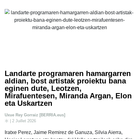
Landarte programaren hamargarren
aldian, bost artistak proiektu bana
eginen dute, Leotzen,
Mirafuentesen, Miranda Argan, Elon
eta Uskartzen
Uxue Rey Gorraiz [BERRIA.eus]
| 2 Juillet 2026
Iratxe Perez, Jaime Remirez de Ganuza, Silvia Aierra,