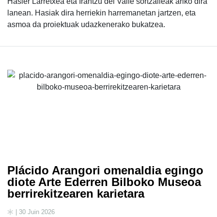
Hasier Larretxea eta Irantzu del Valle sortzaileak ariko dira
lanean. Hasiak dira herriekin harremanetan jartzen, eta
asmoa da proiektuak udazkenerako bukatzea.
Plácido Arangori omenaldia egingo
diote Arte Ederren Bilboko Museoa
berrirekitzearen karietara
| 30 Juin 2026