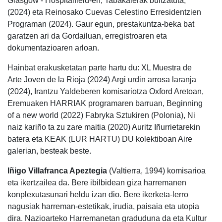
Glasgow - Hospitalfield-en, Tabakalerak bultzatuta,
(2024) eta Reinosako Cuevas Celestino Erresidentzien
Programan (2024). Gaur egun, prestakuntza-beka bat
garatzen ari da Gordailuan, erregistroaren eta
dokumentazioaren arloan.
Hainbat erakusketatan parte hartu du: XL Muestra de
Arte Joven de la Rioja (2024) Argi urdin arrosa laranja
(2024), Irantzu Yaldeberen komisariotza Oxford Aretoan,
Eremuaken HARRIAK programaren barruan, Beginning
of a new world (2022) Fabryka Sztukiren (Polonia), Ni
naiz kariño ta zu zare maitia (2020) Auritz Iñurrietarekin
batera eta KEAK (LUR HARTU) DU kolektiboan Aire
galerian, besteak beste.
Iñigo Villafranca Apeztegia
(Valtierra, 1994) komisarioa
eta ikertzailea da. Bere ibilbidean giza harremanen
konplexutasunari heldu izan dio. Bere ikerketa-lerro
nagusiak harreman-estetikak, irudia, paisaia eta utopia
dira. Nazioarteko Harremanetan graduduna da eta Kultur