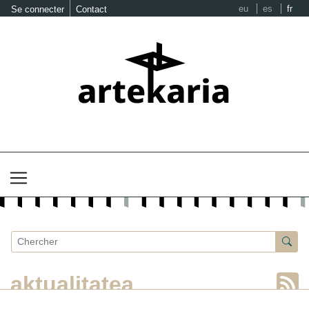
eu
es
fr
Se connecter
Contact
aktualitatea