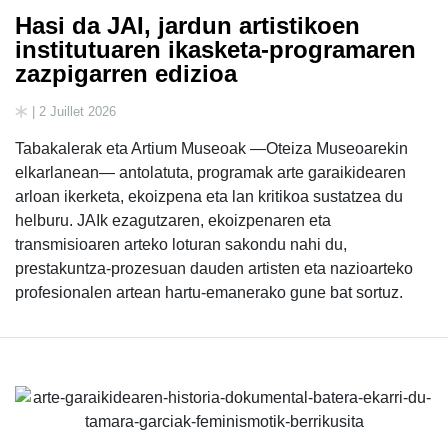
Hasi da JAI, jardun artistikoen
institutuaren ikasketa-programaren
zazpigarren edizioa
| 2 Juillet 2026
Tabakalerak eta Artium Museoak —Oteiza Museoarekin
elkarlanean— antolatuta, programak arte garaikidearen
arloan ikerketa, ekoizpena eta lan kritikoa sustatzea du
helburu. JAIk ezagutzaren, ekoizpenaren eta
transmisioaren arteko loturan sakondu nahi du,
prestakuntza-prozesuan dauden artisten eta nazioarteko
profesionalen artean hartu-emanerako gune bat sortuz.