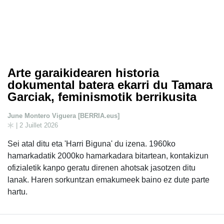
Arte garaikidearen historia
dokumental batera ekarri du Tamara
Garciak, feminismotik berrikusita
June Montero Viguera [BERRIA.eus]
| 2 Juillet 2026
Sei atal ditu eta 'Harri Biguna' du izena. 1960ko
hamarkadatik 2000ko hamarkadara bitartean, kontakizun
ofizialetik kanpo geratu direnen ahotsak jasotzen ditu
lanak. Haren sorkuntzan emakumeek baino ez dute parte
hartu.