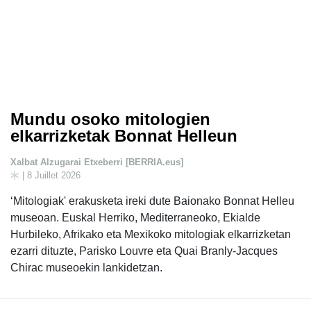
Mundu osoko mitologien
elkarrizketak Bonnat Helleun
Xalbat Alzugarai Etxeberri [BERRIA.eus]
| 8 Juillet 2026
‘Mitologiak' erakusketa ireki dute Baionako Bonnat Helleu
museoan. Euskal Herriko, Mediterraneoko, Ekialde
Hurbileko, Afrikako eta Mexikoko mitologiak elkarrizketan
ezarri dituzte, Parisko Louvre eta Quai Branly-Jacques
Chirac museoekin lankidetzan.