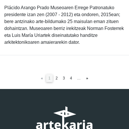
Plácido Arango Prado Museoaren Errege Patronatuko
presidente izan zen (2007 - 2012) eta ondoren, 2015ean;
bere antzinako arte-bildumako 25 maisulan eman zituen
dohaintzan. Museoaren berriz irekitzeak Norman Fosterrek
eta Luis María Uriartek diseinatutako handitze
arkitektonikoaren amaierarekin dator.
(current)
«
1
2
3
4
...
»