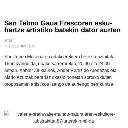
San Telmo Gaua Frescoren esku-
hartze artistiko batekin dator aurten
STM
| 13 Juillet 2026
San Telmo Museoaren udako irekiera berezia uztailak
18an izango da, doako sarrerarekin, 20:30 eta 24:00
artean. Xabier Zirikiainek, Ander Perez de Arenazak eta
Mario Azurzak berariaz okasio honetan sortuko duten
proposamen artistikoa izango da aurtengo berrikuntza