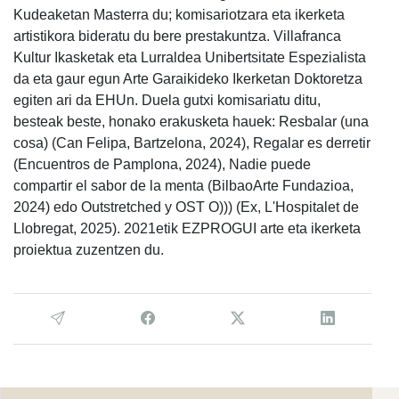
Kudeaketan Masterra du; komisariotzara eta ikerketa
artistikora bideratu du bere prestakuntza. Villafranca
Kultur Ikasketak eta Lurraldea Unibertsitate Espezialista
da eta gaur egun Arte Garaikideko Ikerketan Doktoretza
egiten ari da EHUn. Duela gutxi komisariatu ditu,
besteak beste, honako erakusketa hauek: Resbalar (una
cosa) (Can Felipa, Bartzelona, 2024), Regalar es derretir
(Encuentros de Pamplona, 2024), Nadie puede
compartir el sabor de la menta (BilbaoArte Fundazioa,
2024) edo Outstretched y OST O))) (Ex, L'Hospitalet de
Llobregat, 2025). 2021etik EZPROGUI arte eta ikerketa
proiektua zuzentzen du.