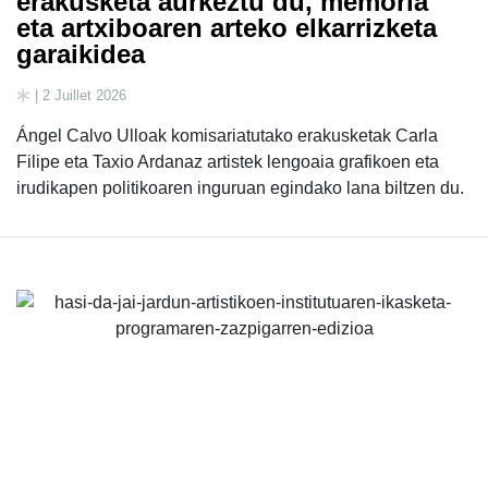
erakusketa aurkeztu du, memoria
eta artxiboaren arteko elkarrizketa
garaikidea
| 2 Juillet 2026
Ángel Calvo Ulloak komisariatutako erakusketak Carla
Filipe eta Taxio Ardanaz artistek lengoaia grafikoen eta
irudikapen politikoaren inguruan egindako lana biltzen du.