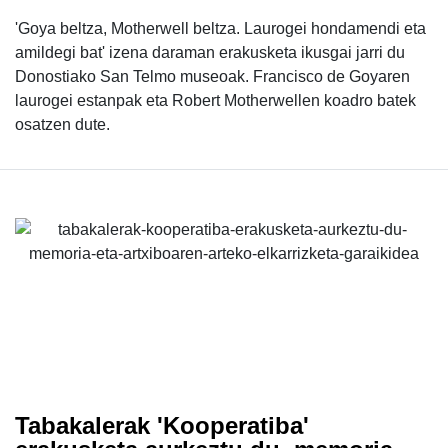
'Goya beltza, Motherwell beltza. Laurogei hondamendi eta
amildegi bat' izena daraman erakusketa ikusgai jarri du
Donostiako San Telmo museoak. Francisco de Goyaren
laurogei estanpak eta Robert Motherwellen koadro batek
osatzen dute.
Tabakalerak 'Kooperatiba'