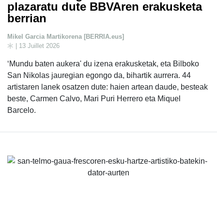
plazaratu dute BBVAren erakusketa
berrian
Mikel Garcia Martikorena [BERRIA.eus]
| 13 Juillet 2026
‘Mundu baten aukera' du izena erakusketak, eta Bilboko
San Nikolas jauregian egongo da, bihartik aurrera. 44
artistaren lanek osatzen dute: haien artean daude, besteak
beste, Carmen Calvo, Mari Puri Herrero eta Miquel
Barcelo.