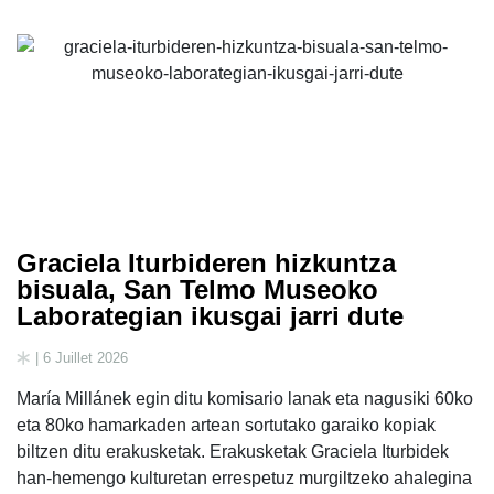
Graciela Iturbideren hizkuntza
bisuala, San Telmo Museoko
Laborategian ikusgai jarri dute
| 6 Juillet 2026
María Millánek egin ditu komisario lanak eta nagusiki 60ko
eta 80ko hamarkaden artean sortutako garaiko kopiak
biltzen ditu erakusketak. Erakusketak Graciela Iturbidek
han-hemengo kulturetan errespetuz murgiltzeko ahalegina