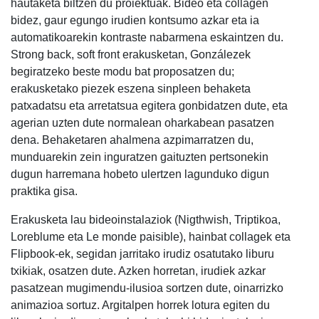
hautaketa biltzen du proiektuak. Bideo eta collagen
bidez, gaur egungo irudien kontsumo azkar eta ia
automatikoarekin kontraste nabarmena eskaintzen du.
Strong back, soft front erakusketan, Gonzálezek
begiratzeko beste modu bat proposatzen du;
erakusketako piezek eszena sinpleen behaketa
patxadatsu eta arretatsua egitera gonbidatzen dute, eta
agerian uzten dute normalean oharkabean pasatzen
dena. Behaketaren ahalmena azpimarratzen du,
munduarekin zein inguratzen gaituzten pertsonekin
dugun harremana hobeto ulertzen lagunduko digun
praktika gisa.
Erakusketa lau bideoinstalaziok (Nigthwish, Triptikoa,
Loreblume eta Le monde paisible), hainbat collagek eta
Flipbook-ek, segidan jarritako irudiz osatutako liburu
txikiak, osatzen dute. Azken horretan, irudiek azkar
pasatzean mugimendu-ilusioa sortzen dute, oinarrizko
animazioa sortuz. Argitalpen horrek lotura egiten du