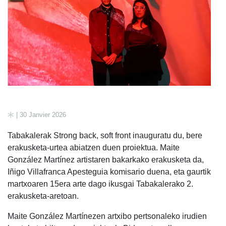
| 30 Janvier 2026
Tabakalerak Strong back, soft front inauguratu du, bere
erakusketa-urtea abiatzen duen proiektua. Maite
González Martínez artistaren bakarkako erakusketa da,
Iñigo Villafranca Apesteguia komisario duena, eta gaurtik
martxoaren 15era arte dago ikusgai Tabakalerako 2.
erakusketa-aretoan.
Maite González Martínezen artxibo pertsonaleko irudien