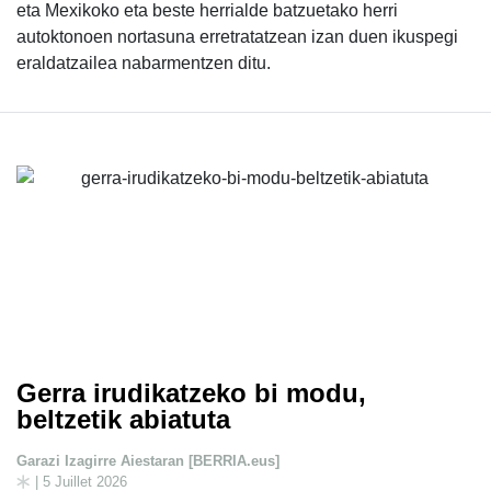
eta Mexikoko eta beste herrialde batzuetako herri
autoktonoen nortasuna erretratatzean izan duen ikuspegi
eraldatzailea nabarmentzen ditu.
Gerra irudikatzeko bi modu,
beltzetik abiatuta
Garazi Izagirre Aiestaran [BERRIA.eus]
| 5 Juillet 2026