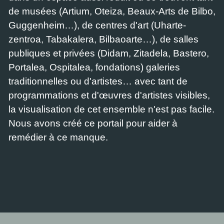
de musées (Artium, Oteiza, Beaux-Arts de Bilbo,
Guggenheim…), de centres d'art (Uharte-
zentroa, Tabakalera, Bilbaoarte…), de salles
publiques et privées (Didam, Zitadela, Bastero,
Portalea, Ospitalea, fondations) galeries
traditionnelles ou d'artistes… avec tant de
programmations et d'œuvres d'artistes visibles,
la visualisation de cet ensemble n'est pas facile.
Nous avons créé ce portail pour aider à
remédier à ce manque.