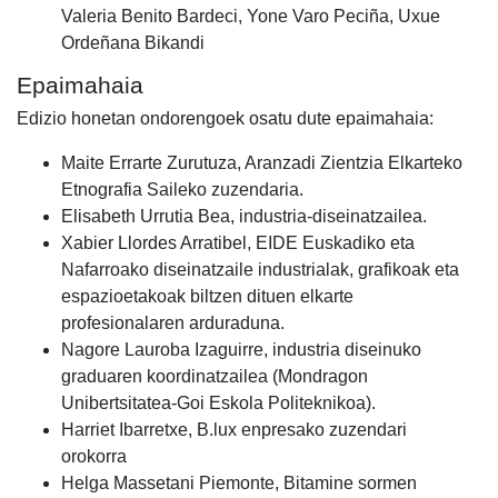
Valeria Benito Bardeci, Yone Varo Peciña, Uxue
Ordeñana Bikandi
Epaimahaia
Edizio honetan ondorengoek osatu dute epaimahaia:
Maite Errarte Zurutuza, Aranzadi Zientzia Elkarteko
Etnografia Saileko zuzendaria.
Elisabeth Urrutia Bea, industria-diseinatzailea.
Xabier Llordes Arratibel, EIDE Euskadiko eta
Nafarroako diseinatzaile industrialak, grafikoak eta
espazioetakoak biltzen dituen elkarte
profesionalaren arduraduna.
Nagore Lauroba Izaguirre, industria diseinuko
graduaren koordinatzailea (Mondragon
Unibertsitatea-Goi Eskola Politeknikoa).
Harriet Ibarretxe, B.lux enpresako zuzendari
orokorra
Helga Massetani Piemonte, Bitamine sormen