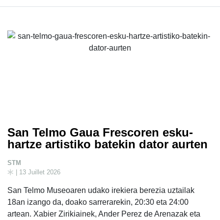
San Telmo Gaua Frescoren esku-
hartze artistiko batekin dator aurten
STM
| 13 Juillet 2026
San Telmo Museoaren udako irekiera berezia uztailak
18an izango da, doako sarrerarekin, 20:30 eta 24:00
artean. Xabier Zirikiainek, Ander Perez de Arenazak eta