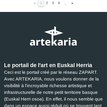
(current)
«
1
2
3
4
...
»
Le portail de l'art en Euskal Herria
Ceci est le portail créé par le réseau ZAPART.
Avec ARTEKARIA, nous voulons donner de la
visibilité à l'incroyable richesse artistique et
infrastructurelle de notre petit territoire basque
(Euskal Herri osoa). En effet, il nous semble que
dans un espace aussi réduit où se trouvent tant