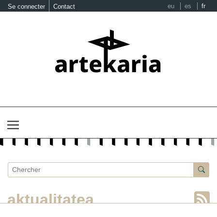
eu
es
fr
Se connecter
Contact
aktualitatea