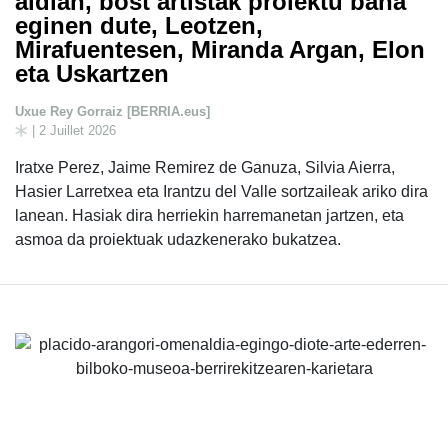
aldian, bost artistak proiektu bana
eginen dute, Leotzen,
Mirafuentesen, Miranda Argan, Elon
eta Uskartzen
Uxue Rey Gorraiz [BERRIA.eus]
| 2 Juillet 2026
Iratxe Perez, Jaime Remirez de Ganuza, Silvia Aierra,
Hasier Larretxea eta Irantzu del Valle sortzaileak ariko dira
lanean. Hasiak dira herriekin harremanetan jartzen, eta
asmoa da proiektuak udazkenerako bukatzea.