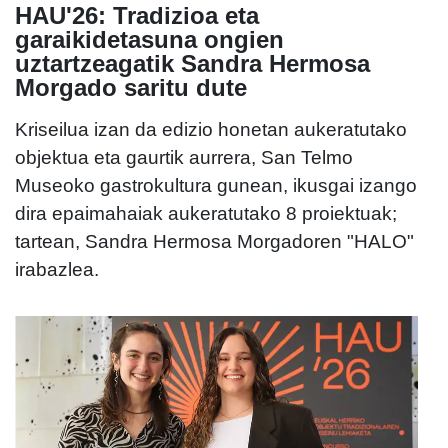
HAU'26: Tradizioa eta
garaikidetasuna ongien
uztartzeagatik Sandra Hermosa
Morgado saritu dute
Kriseilua izan da edizio honetan aukeratutako
objektua eta gaurtik aurrera, San Telmo
Museoko gastrokultura gunean, ikusgai izango
dira epaimahaiak aukeratutako 8 proiektuak;
tartean, Sandra Hermosa Morgadoren "HALO"
irabazlea.