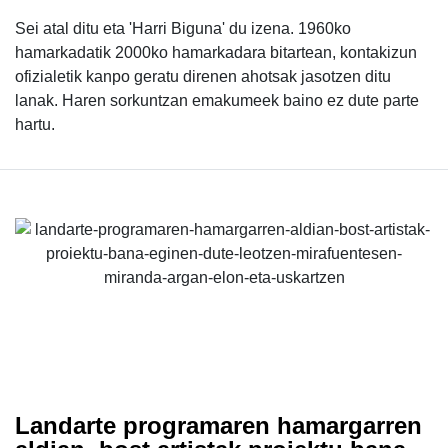
Sei atal ditu eta 'Harri Biguna' du izena. 1960ko
hamarkadatik 2000ko hamarkadara bitartean, kontakizun
ofizialetik kanpo geratu direnen ahotsak jasotzen ditu
lanak. Haren sorkuntzan emakumeek baino ez dute parte
hartu.
Landarte programaren hamargarren