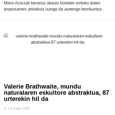
Mario Azurzak berariaz okasio honetan sortuko duten
proposamen artistikoa izango da aurtengo berrikuntza
Valerie Brathwaite, mundu
naturalaren eskultore abstraktua, 87
urterekin hil da
| 8 Juillet 2026