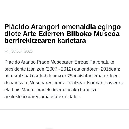
Plácido Arangori omenaldia egingo
diote Arte Ederren Bilboko Museoa
berrirekitzearen karietara
| 30 Juin 2026
Plácido Arango Prado Museoaren Errege Patronatuko
presidente izan zen (2007 - 2012) eta ondoren, 2015ean;
bere antzinako arte-bildumako 25 maisulan eman zituen
dohaintzan. Museoaren berriz irekitzeak Norman Fosterrek
eta Luis María Uriartek diseinatutako handitze
arkitektonikoaren amaierarekin dator.