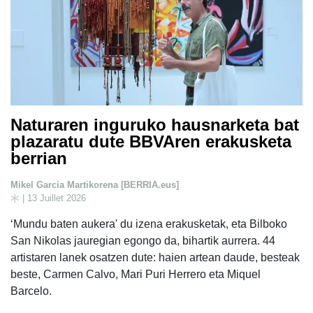
Naturaren inguruko hausnarketa bat
plazaratu dute BBVAren erakusketa
berrian
Mikel Garcia Martikorena [BERRIA.eus]
| 13 Juillet 2026
‘Mundu baten aukera' du izena erakusketak, eta Bilboko
San Nikolas jauregian egongo da, bihartik aurrera. 44
artistaren lanek osatzen dute: haien artean daude, besteak
beste, Carmen Calvo, Mari Puri Herrero eta Miquel
Barcelo.