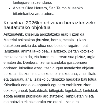
lantegiaren zuzendaria.
Arkaitz Olea Herrero, San Telmo Museoko
bitartekaritza arduraduna.
Kriseilua. 2026ko edizioan berraztertzeko
hautatutako objektua
Antzinatetik, kriseilua argiztatzeko erabili izan da.
Material askotakoa (buztina, harria, metala...) izan
daitekeen ontzia da, olioa edo beste erregairen bat
(argizaria, animalia-koipea...) jartzeko. Bertan kotoizko
metxa sartzen da, eta haren muturrean sua piztuz, argia
ematen du. Denboran zehar izandako garapenaren
ondoren, kriseilua ezagutzen dugun metalezko objektu
tipikora iritsi zen: metalezko ontzi mokoduna, zintzilikatu
eta garraiatu ahal izateko burdinazko hagaxka bati lotua.
Kriseiluak edo olio-lanparak egunero erabiltzen ziren
etxeko guneak (sukaldeak, biltegiak, logelak...), lantokiak
edota eraikin publikoak argiztatzeko. Tenpluetan hileta
eta botozko ekintzetarako ere erabili izan dira.