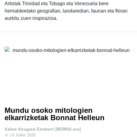
Artistak Trinidad eta Tobago eta Venezuela bere
herrialdeetako geografian, landaredian, faunan eta floran
aurkitu zuen inspirazioa.
Mundu osoko mitologien
elkarrizketak Bonnat Helleun
Xalbat Alzugarai Etxeberri [BERRIA.eus]
| 8 Juillet 2026