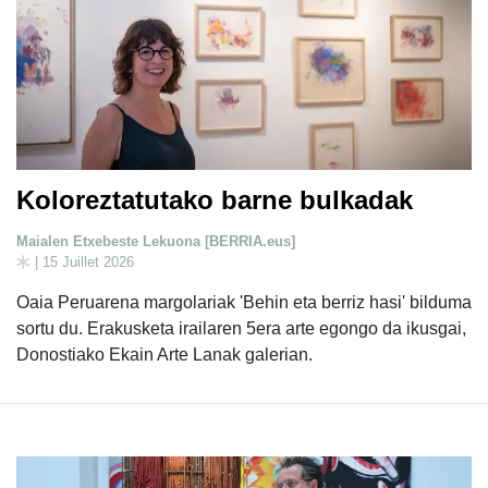
Koloreztatutako barne bulkadak
Maialen Etxebeste Lekuona [BERRIA.eus]
| 15 Juillet 2026
Oaia Peruarena margolariak 'Behin eta berriz hasi' bilduma
sortu du. Erakusketa irailaren 5era arte egongo da ikusgai,
Donostiako Ekain Arte Lanak galerian.