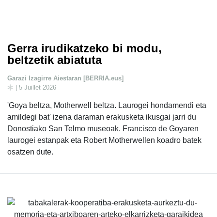
Gerra irudikatzeko bi modu,
beltzetik abiatuta
Garazi Izagirre Aiestaran [BERRIA.eus]
| 5 Juillet 2026
'Goya beltza, Motherwell beltza. Laurogei hondamendi eta
amildegi bat' izena daraman erakusketa ikusgai jarri du
Donostiako San Telmo museoak. Francisco de Goyaren
laurogei estanpak eta Robert Motherwellen koadro batek
osatzen dute.