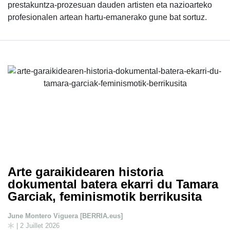
prestakuntza-prozesuan dauden artisten eta nazioarteko
profesionalen artean hartu-emanerako gune bat sortuz.
Arte garaikidearen historia
dokumental batera ekarri du Tamara
Garciak, feminismotik berrikusita
June Montero Viguera [BERRIA.eus]
| 2 Juillet 2026