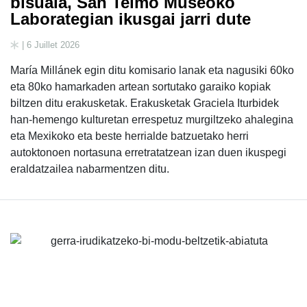
bisuala, San Telmo Museoko
Laborategian ikusgai jarri dute
| 6 Juillet 2026
María Millánek egin ditu komisario lanak eta nagusiki 60ko
eta 80ko hamarkaden artean sortutako garaiko kopiak
biltzen ditu erakusketak. Erakusketak Graciela Iturbidek
han-hemengo kulturetan errespetuz murgiltzeko ahalegina
eta Mexikoko eta beste herrialde batzuetako herri
autoktonoen nortasuna erretratatzean izan duen ikuspegi
eraldatzailea nabarmentzen ditu.