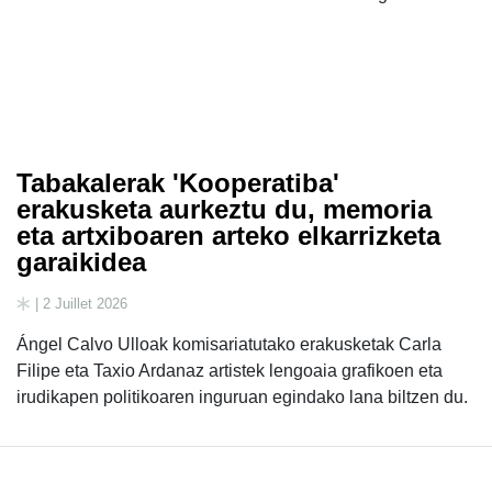
Tabakalerak 'Kooperatiba'
erakusketa aurkeztu du, memoria
eta artxiboaren arteko elkarrizketa
garaikidea
| 2 Juillet 2026
Ángel Calvo Ulloak komisariatutako erakusketak Carla
Filipe eta Taxio Ardanaz artistek lengoaia grafikoen eta
irudikapen politikoaren inguruan egindako lana biltzen du.