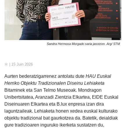
Sandra Hermosa Morgado saria jasotzen. Arg/ STM
| 15 Juin 2026
Aurten bederatzigarrenez antolatu dute
HAU Euskal
Herriko Objektu Tradizionalen Diseinu Lehiaketa
Bitaminek eta San Telmo Museoak. Mondragon
Unibertsitatea, Aranzadi Zientzia Elkartea, EIDE Euskal
Diseinuaren Elkartea eta B.lux enpresa izan dira
laguntzaileak. Lehiaketa honen xedea euskal kulturako
objektu tradizional bat gaurkotzea da. Batetik, deialdiak
gure tradizioaren inguruko ikerketa sustatzen du,