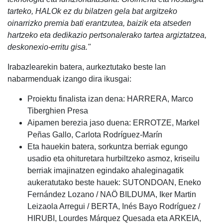
tarteko, HALOk ez du bilatzen gela bat argitzeko
oinarrizko premia bati erantzutea, baizik eta atseden
hartzeko eta dedikazio pertsonalerako tartea argiztatzea,
deskonexio-erritu gisa."
Irabazlearekin batera, aurkeztutako beste lan
nabarmenduak izango dira ikusgai:
Proiektu finalista izan dena: HARRERA, Marco
Tiberghien Presa
Aipamen berezia jaso duena: ERROTZE, Markel
Peñas Gallo, Carlota Rodríguez-Marín
Eta hauekin batera, sorkuntza berriak egungo
usadio eta ohituretara hurbiltzeko asmoz, kriseilu
berriak imajinatzen egindako ahaleginagatik
aukeratutako beste hauek: SUTONDOAN, Eneko
Fernández Lozano / NAÖ BILDUMA, Iker Martin
Leizaola Arregui / BERTA, Inés Bayo Rodríguez /
HIRUBI, Lourdes Márquez Quesada eta ARKEIA,