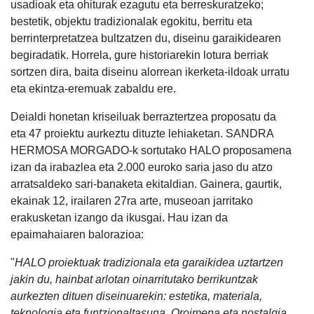
usadioak eta ohiturak ezagutu eta berreskuratzeko;
bestetik, objektu tradizionalak egokitu, berritu eta
berrinterpretatzea bultzatzen du, diseinu garaikidearen
begiradatik. Horrela, gure historiarekin lotura berriak
sortzen dira, baita diseinu alorrean ikerketa-ildoak urratu
eta ekintza-eremuak zabaldu ere.
Deialdi honetan kriseiluak berraztertzea proposatu da
eta 47 proiektu aurkeztu dituzte lehiaketan. SANDRA
HERMOSA MORGADO-k sortutako HALO proposamena
izan da irabazlea eta 2.000 euroko saria jaso du atzo
arratsaldeko sari-banaketa ekitaldian. Gainera, gaurtik,
ekainak 12, irailaren 27ra arte, museoan jarritako
erakusketan izango da ikusgai. Hau izan da
epaimahaiaren balorazioa:
"
HALO proiektuak tradizionala eta garaikidea uztartzen
jakin du, hainbat arlotan oinarritutako berrikuntzak
aurkezten dituen diseinuarekin: estetika, materiala,
teknologia eta funtzionaltasuna. Oroimena eta nostalgia