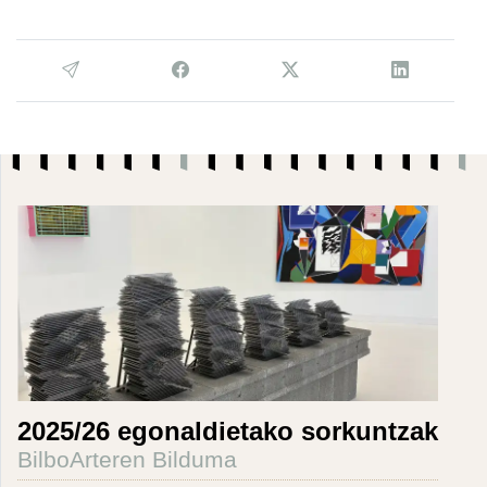
2025/26 egonaldietako sorkuntzak
BilboArteren Bilduma