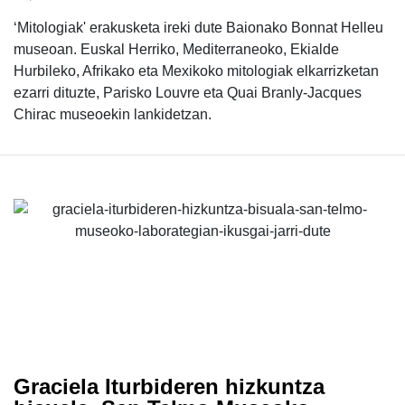
‘Mitologiak' erakusketa ireki dute Baionako Bonnat Helleu
museoan. Euskal Herriko, Mediterraneoko, Ekialde
Hurbileko, Afrikako eta Mexikoko mitologiak elkarrizketan
ezarri dituzte, Parisko Louvre eta Quai Branly-Jacques
Chirac museoekin lankidetzan.
Graciela Iturbideren hizkuntza