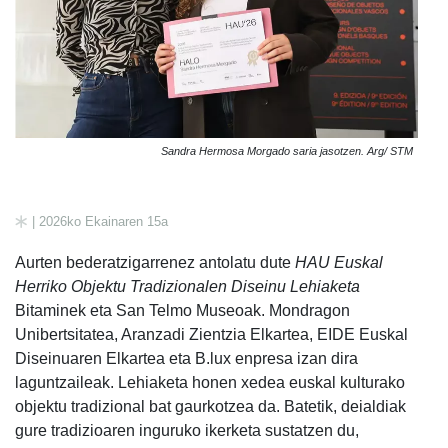
Sandra Hermosa Morgado saria jasotzen. Arg/ STM
| 2026ko Ekainaren 15a
Aurten bederatzigarrenez antolatu dute
HAU Euskal
Herriko Objektu Tradizionalen Diseinu Lehiaketa
Bitaminek eta San Telmo Museoak. Mondragon
Unibertsitatea, Aranzadi Zientzia Elkartea, EIDE Euskal
Diseinuaren Elkartea eta B.lux enpresa izan dira
laguntzaileak. Lehiaketa honen xedea euskal kulturako
objektu tradizional bat gaurkotzea da. Batetik, deialdiak
gure tradizioaren inguruko ikerketa sustatzen du,