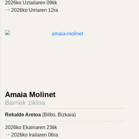
2026ko Uztailaren 09tik
2026ko Urriaren 12ra
Amaia Molinet
Barriek zikloa
Rekalde Aretoa
(Bilbo, Bizkaia)
2026ko Ekainaren 23tik
2026ko Irailaren 06ra