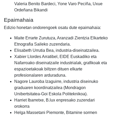
Valeria Benito Bardeci, Yone Varo Peciña, Uxue
Ordeñana Bikandi
Epaimahaia
Edizio honetan ondorengoek osatu dute epaimahaia:
Maite Errarte Zurutuza, Aranzadi Zientzia Elkarteko
Etnografia Saileko zuzendaria.
Elisabeth Urrutia Bea, industria-diseinatzailea.
Xabier Llordes Arratibel, EIDE Euskadiko eta
Nafarroako diseinatzaile industrialak, grafikoak eta
espazioetakoak biltzen dituen elkarte
profesionalaren arduraduna.
Nagore Lauroba Izaguirre, industria diseinuko
graduaren koordinatzailea (Mondragon
Unibertsitatea-Goi Eskola Politeknikoa).
Harriet Ibarretxe, B.lux enpresako zuzendari
orokorra
Helga Massetani Piemonte, Bitamine sormen