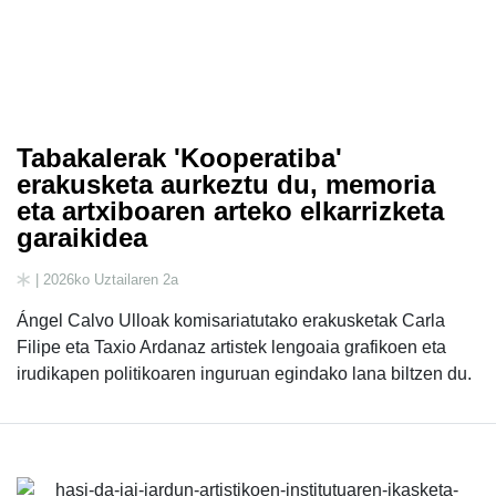
Tabakalerak 'Kooperatiba'
erakusketa aurkeztu du, memoria
eta artxiboaren arteko elkarrizketa
garaikidea
| 2026ko Uztailaren 2a
Ángel Calvo Ulloak komisariatutako erakusketak Carla
Filipe eta Taxio Ardanaz artistek lengoaia grafikoen eta
irudikapen politikoaren inguruan egindako lana biltzen du.