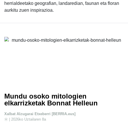
herrialdeetako geografian, landaredian, faunan eta floran
aurkitu zuen inspirazioa.
Mundu osoko mitologien
elkarrizketak Bonnat Helleun
Xalbat Alzugarai Etxeberri [BERRIA.eus]
| 2026ko Uztailaren 8a