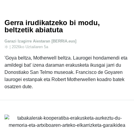
Gerra irudikatzeko bi modu,
beltzetik abiatuta
Garazi Izagirre Aiestaran [BERRIA.eus]
| 2026ko Uztailaren 5a
'Goya beltza, Motherwell beltza. Laurogei hondamendi eta
amildegi bat' izena daraman erakusketa ikusgai jarri du
Donostiako San Telmo museoak. Francisco de Goyaren
laurogei estanpak eta Robert Motherwellen koadro batek
osatzen dute.