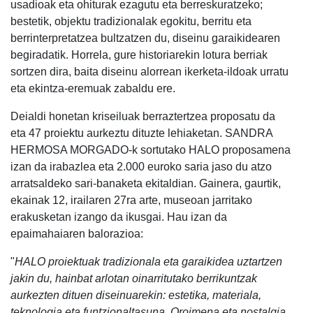
usadioak eta ohiturak ezagutu eta berreskuratzeko;
bestetik, objektu tradizionalak egokitu, berritu eta
berrinterpretatzea bultzatzen du, diseinu garaikidearen
begiradatik. Horrela, gure historiarekin lotura berriak
sortzen dira, baita diseinu alorrean ikerketa-ildoak urratu
eta ekintza-eremuak zabaldu ere.
Deialdi honetan kriseiluak berraztertzea proposatu da
eta 47 proiektu aurkeztu dituzte lehiaketan. SANDRA
HERMOSA MORGADO-k sortutako HALO proposamena
izan da irabazlea eta 2.000 euroko saria jaso du atzo
arratsaldeko sari-banaketa ekitaldian. Gainera, gaurtik,
ekainak 12, irailaren 27ra arte, museoan jarritako
erakusketan izango da ikusgai. Hau izan da
epaimahaiaren balorazioa:
"
HALO proiektuak tradizionala eta garaikidea uztartzen
jakin du, hainbat arlotan oinarritutako berrikuntzak
aurkezten dituen diseinuarekin: estetika, materiala,
teknologia eta funtzionaltasuna. Oroimena eta nostalgia