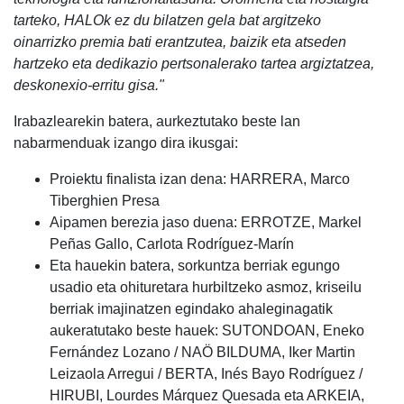
tarteko, HALOk ez du bilatzen gela bat argitzeko
oinarrizko premia bati erantzutea, baizik eta atseden
hartzeko eta dedikazio pertsonalerako tartea argiztatzea,
deskonexio-erritu gisa."
Irabazlearekin batera, aurkeztutako beste lan
nabarmenduak izango dira ikusgai:
Proiektu finalista izan dena: HARRERA, Marco
Tiberghien Presa
Aipamen berezia jaso duena: ERROTZE, Markel
Peñas Gallo, Carlota Rodríguez-Marín
Eta hauekin batera, sorkuntza berriak egungo
usadio eta ohituretara hurbiltzeko asmoz, kriseilu
berriak imajinatzen egindako ahaleginagatik
aukeratutako beste hauek: SUTONDOAN, Eneko
Fernández Lozano / NAÖ BILDUMA, Iker Martin
Leizaola Arregui / BERTA, Inés Bayo Rodríguez /
HIRUBI, Lourdes Márquez Quesada eta ARKEIA,