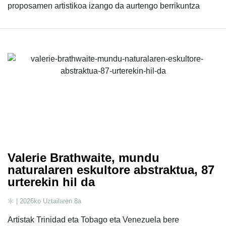
proposamen artistikoa izango da aurtengo berrikuntza
Valerie Brathwaite, mundu
naturalaren eskultore abstraktua, 87
urterekin hil da
| 2026ko Uztailaren 8a
Artistak Trinidad eta Tobago eta Venezuela bere