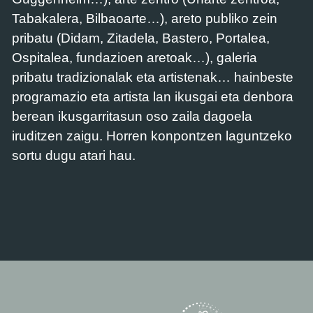
Tabakalera, Bilbaoarte…), areto publiko zein
pribatu (Didam, Zitadela, Bastero, Portalea,
Ospitalea, fundazioen aretoak…), galeria
pribatu tradizionalak eta artistenak… hainbeste
programazio eta artista lan ikusgai eta denbora
berean ikusgarritasun oso zaila dagoela
iruditzen zaigu. Horren konpontzen laguntzeko
sortu dugu atari hau.