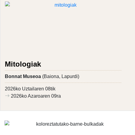
Mitologiak
Bonnat Museoa
(Baiona, Lapurdi)
2026ko Uztailaren 08tik
2026ko Azaroaren 09ra