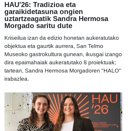
HAU'26: Tradizioa eta
garaikidetasuna ongien
uztartzeagatik Sandra Hermosa
Morgado saritu dute
Kriseilua izan da edizio honetan aukeratutako
objektua eta gaurtik aurrera, San Telmo
Museoko gastrokultura gunean, ikusgai izango
dira epaimahaiak aukeratutako 8 proiektuak;
tartean, Sandra Hermosa Morgadoren "HALO"
irabazlea.