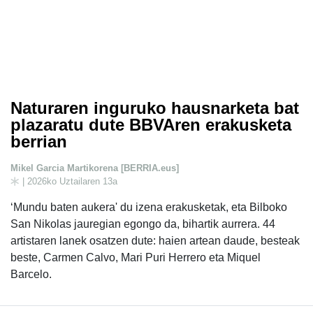
Naturaren inguruko hausnarketa bat
plazaratu dute BBVAren erakusketa
berrian
Mikel Garcia Martikorena [BERRIA.eus]
| 2026ko Uztailaren 13a
‘Mundu baten aukera' du izena erakusketak, eta Bilboko
San Nikolas jauregian egongo da, bihartik aurrera. 44
artistaren lanek osatzen dute: haien artean daude, besteak
beste, Carmen Calvo, Mari Puri Herrero eta Miquel
Barcelo.