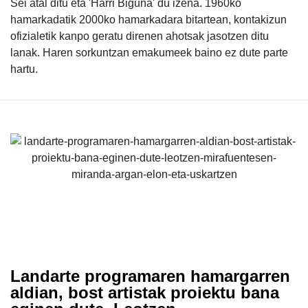
Sei atal ditu eta 'Harri Biguna' du izena. 1960ko
hamarkadatik 2000ko hamarkadara bitartean, kontakizun
ofizialetik kanpo geratu direnen ahotsak jasotzen ditu
lanak. Haren sorkuntzan emakumeek baino ez dute parte
hartu.
Landarte programaren hamargarren
aldian, bost artistak proiektu bana