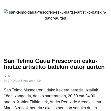
San Telmo Gaua Frescoren esku-
hartze artistiko batekin dator aurten
STM
| 2026ko Uztailaren 13a
San Telmo Museoaren udako irekiera berezia uztailak
18an izango da, doako sarrerarekin, 20:30 eta 24:00
artean. Xabier Zirikiainek, Ander Perez de Arenazak eta
Mario Azurzak berariaz okasio honetan sortuko duten