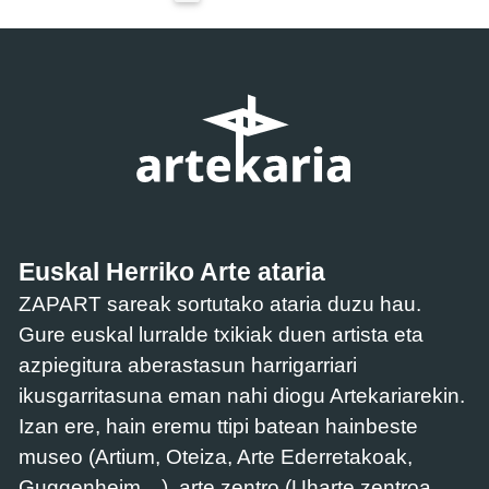
Euskal Herriko Arte ataria
ZAPART sareak sortutako ataria duzu hau.
Gure euskal lurralde txikiak duen artista eta
azpiegitura aberastasun harrigarriari
ikusgarritasuna eman nahi diogu Artekariarekin.
Izan ere, hain eremu ttipi batean hainbeste
museo (Artium, Oteiza, Arte Ederretakoak,
Guggenheim…), arte zentro (Uharte zentroa,