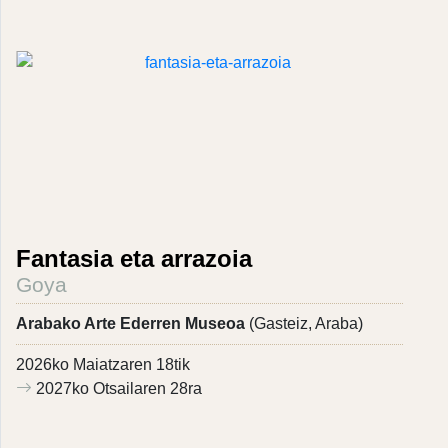
Fantasia eta arrazoia
Goya
Arabako Arte Ederren Museoa
(Gasteiz, Araba)
2026ko Maiatzaren 18tik
2027ko Otsailaren 28ra