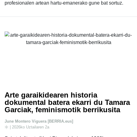
profesionalen artean hartu-emanerako gune bat sortuz.
Arte garaikidearen historia
dokumental batera ekarri du Tamara
Garciak, feminismotik berrikusita
June Montero Viguera [BERRIA.eus]
| 2026ko Uztailaren 2a