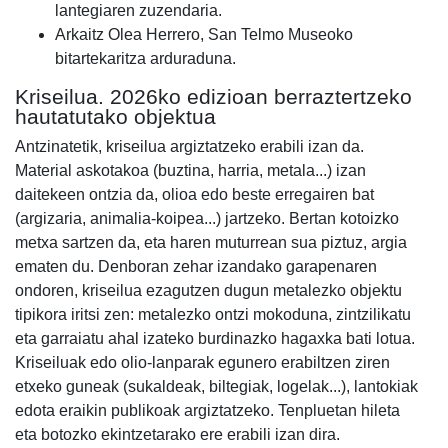
lantegiaren zuzendaria.
Arkaitz Olea Herrero, San Telmo Museoko
bitartekaritza arduraduna.
Kriseilua. 2026ko edizioan berraztertzeko
hautatutako objektua
Antzinatetik, kriseilua argiztatzeko erabili izan da.
Material askotakoa (buztina, harria, metala...) izan
daitekeen ontzia da, olioa edo beste erregairen bat
(argizaria, animalia-koipea...) jartzeko. Bertan kotoizko
metxa sartzen da, eta haren muturrean sua piztuz, argia
ematen du. Denboran zehar izandako garapenaren
ondoren, kriseilua ezagutzen dugun metalezko objektu
tipikora iritsi zen: metalezko ontzi mokoduna, zintzilikatu
eta garraiatu ahal izateko burdinazko hagaxka bati lotua.
Kriseiluak edo olio-lanparak egunero erabiltzen ziren
etxeko guneak (sukaldeak, biltegiak, logelak...), lantokiak
edota eraikin publikoak argiztatzeko. Tenpluetan hileta
eta botozko ekintzetarako ere erabili izan dira.