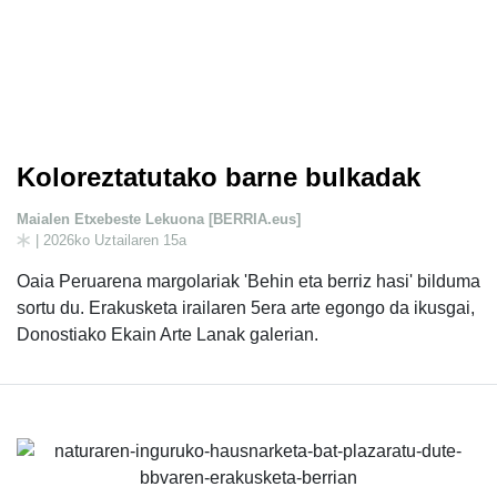
Koloreztatutako barne bulkadak
Maialen Etxebeste Lekuona [BERRIA.eus]
| 2026ko Uztailaren 15a
Oaia Peruarena margolariak 'Behin eta berriz hasi' bilduma
sortu du. Erakusketa irailaren 5era arte egongo da ikusgai,
Donostiako Ekain Arte Lanak galerian.