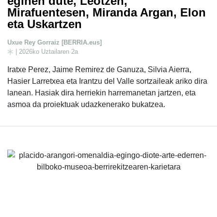
eginen dute, Leotzen,
Mirafuentesen, Miranda Argan, Elon
eta Uskartzen
Uxue Rey Gorraiz [BERRIA.eus]
| 2026ko Uztailaren 2a
Iratxe Perez, Jaime Remirez de Ganuza, Silvia Aierra,
Hasier Larretxea eta Irantzu del Valle sortzaileak ariko dira
lanean. Hasiak dira herriekin harremanetan jartzen, eta
asmoa da proiektuak udazkenerako bukatzea.