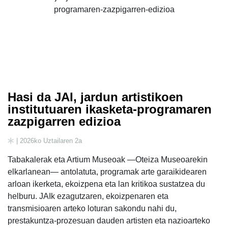
Hasi da JAI, jardun artistikoen
institutuaren ikasketa-programaren
zazpigarren edizioa
| 2026ko Uztailaren 2a
Tabakalerak eta Artium Museoak —Oteiza Museoarekin
elkarlanean— antolatuta, programak arte garaikidearen
arloan ikerketa, ekoizpena eta lan kritikoa sustatzea du
helburu. JAIk ezagutzaren, ekoizpenaren eta
transmisioaren arteko loturan sakondu nahi du,
prestakuntza-prozesuan dauden artisten eta nazioarteko