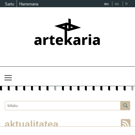
eu
es
fr
Sartu
Harremana
aktualitatea