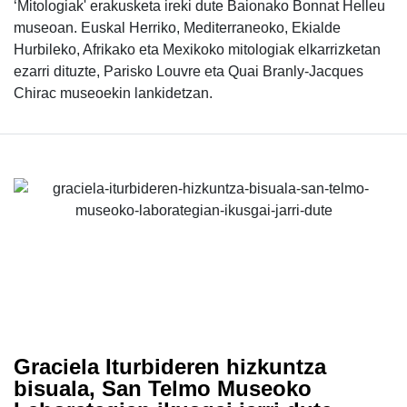
‘Mitologiak' erakusketa ireki dute Baionako Bonnat Helleu
museoan. Euskal Herriko, Mediterraneoko, Ekialde
Hurbileko, Afrikako eta Mexikoko mitologiak elkarrizketan
ezarri dituzte, Parisko Louvre eta Quai Branly-Jacques
Chirac museoekin lankidetzan.
Graciela Iturbideren hizkuntza
bisuala, San Telmo Museoko