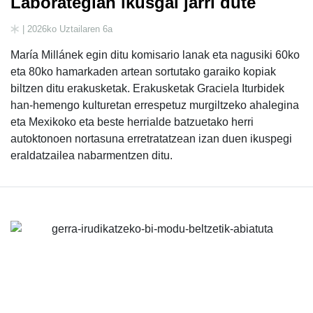
Laborategian ikusgai jarri dute
| 2026ko Uztailaren 6a
María Millánek egin ditu komisario lanak eta nagusiki 60ko
eta 80ko hamarkaden artean sortutako garaiko kopiak
biltzen ditu erakusketak. Erakusketak Graciela Iturbidek
han-hemengo kulturetan errespetuz murgiltzeko ahalegina
eta Mexikoko eta beste herrialde batzuetako herri
autoktonoen nortasuna erretratatzean izan duen ikuspegi
eraldatzailea nabarmentzen ditu.