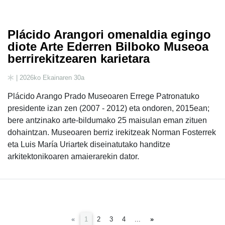
Plácido Arangori omenaldia egingo
diote Arte Ederren Bilboko Museoa
berrirekitzearen karietara
| 2026ko Ekainaren 30a
Plácido Arango Prado Museoaren Errege Patronatuko
presidente izan zen (2007 - 2012) eta ondoren, 2015ean;
bere antzinako arte-bildumako 25 maisulan eman zituen
dohaintzan. Museoaren berriz irekitzeak Norman Fosterrek
eta Luis María Uriartek diseinatutako handitze
arkitektonikoaren amaierarekin dator.
(current)
«
1
2
3
4
...
»