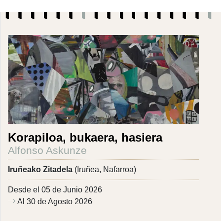
Korapiloa, bukaera, hasiera
Alfonso Askunze
Iruñeako Zitadela
(Iruñea, Nafarroa)
Desde el 05 de Junio 2026
Al 30 de Agosto 2026