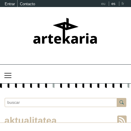
eu
es
fr
Entrar
Contacto
aktualitatea