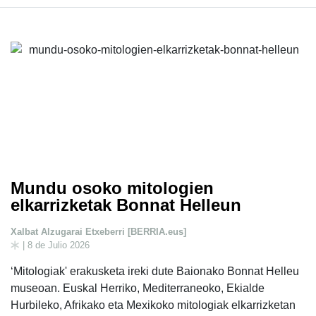
Mundu osoko mitologien
elkarrizketak Bonnat Helleun
Xalbat Alzugarai Etxeberri [BERRIA.eus]
| 8 de Julio 2026
‘Mitologiak' erakusketa ireki dute Baionako Bonnat Helleu
museoan. Euskal Herriko, Mediterraneoko, Ekialde
Hurbileko, Afrikako eta Mexikoko mitologiak elkarrizketan