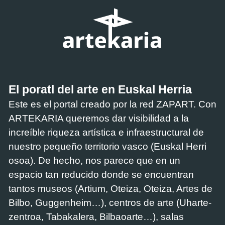
El poratl del arte en Euskal Herria
Este es el portal creado por la red ZAPART. Con
ARTEKARIA queremos dar visibilidad a la
increíble riqueza artística e infraestructural de
nuestro pequeño territorio vasco (Euskal Herri
osoa). De hecho, nos parece que en un
espacio tan reducido donde se encuentran
tantos museos (Artium, Oteiza, Oteiza, Artes de
Bilbo, Guggenheim…), centros de arte (Uharte-
zentroa, Tabakalera, Bilbaoarte…), salas