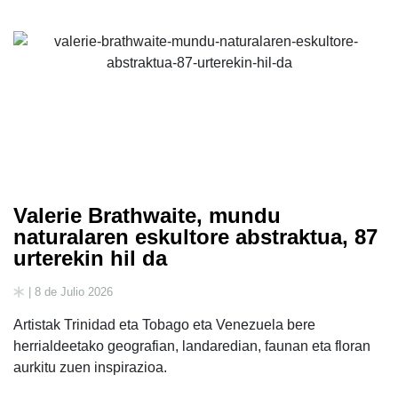
Valerie Brathwaite, mundu
naturalaren eskultore abstraktua, 87
urterekin hil da
| 8 de Julio 2026
Artistak Trinidad eta Tobago eta Venezuela bere
herrialdeetako geografian, landaredian, faunan eta floran
aurkitu zuen inspirazioa.