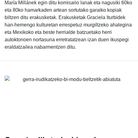
María Millánek egin ditu komisario lanak eta nagusiki 60ko
eta 80ko hamarkaden artean sortutako garaiko kopiak
biltzen ditu erakusketak. Erakusketak Graciela Iturbidek
han-hemengo kulturetan errespetuz murgiltzeko ahalegina
eta Mexikoko eta beste herrialde batzuetako herri
autoktonoen nortasuna erretratatzean izan duen ikuspegi
eraldatzailea nabarmentzen ditu.