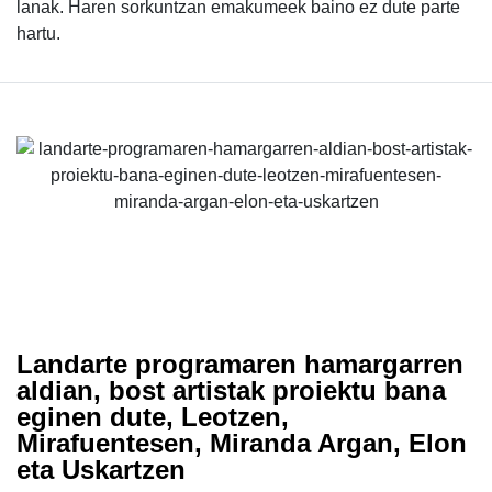
lanak. Haren sorkuntzan emakumeek baino ez dute parte
hartu.
Landarte programaren hamargarren
aldian, bost artistak proiektu bana
eginen dute, Leotzen,
Mirafuentesen, Miranda Argan, Elon
eta Uskartzen