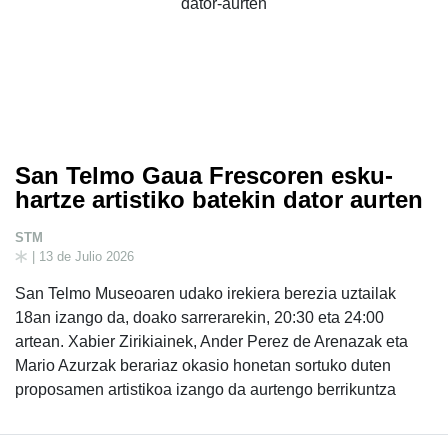
San Telmo Gaua Frescoren esku-
hartze artistiko batekin dator aurten
STM
| 13 de Julio 2026
San Telmo Museoaren udako irekiera berezia uztailak
18an izango da, doako sarrerarekin, 20:30 eta 24:00
artean. Xabier Zirikiainek, Ander Perez de Arenazak eta
Mario Azurzak berariaz okasio honetan sortuko duten
proposamen artistikoa izango da aurtengo berrikuntza