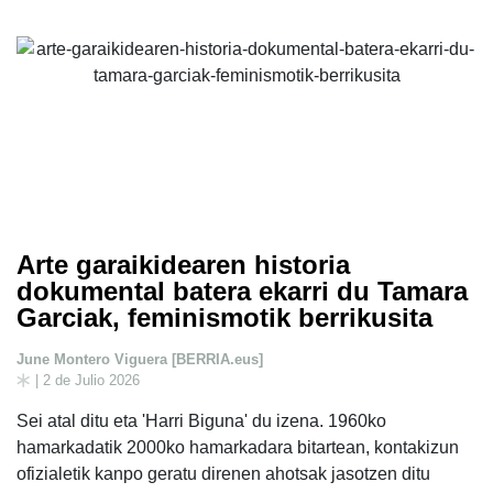
Arte garaikidearen historia
dokumental batera ekarri du Tamara
Garciak, feminismotik berrikusita
June Montero Viguera [BERRIA.eus]
| 2 de Julio 2026
Sei atal ditu eta 'Harri Biguna' du izena. 1960ko
hamarkadatik 2000ko hamarkadara bitartean, kontakizun
ofizialetik kanpo geratu direnen ahotsak jasotzen ditu