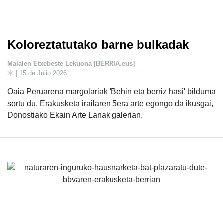
Koloreztatutako barne bulkadak
Maialen Etxebeste Lekuona [BERRIA.eus]
| 15 de Julio 2026
Oaia Peruarena margolariak 'Behin eta berriz hasi' bilduma
sortu du. Erakusketa irailaren 5era arte egongo da ikusgai,
Donostiako Ekain Arte Lanak galerian.