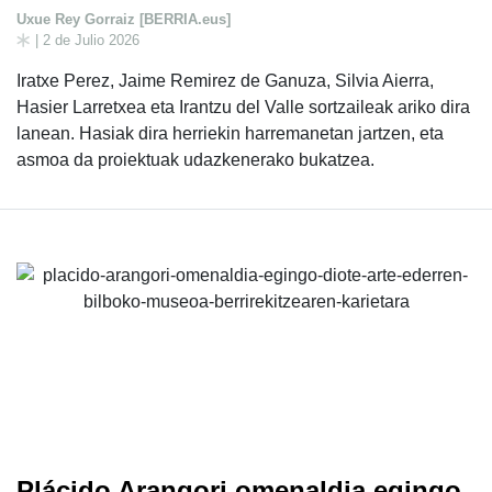
Uxue Rey Gorraiz [BERRIA.eus]
| 2 de Julio 2026
Iratxe Perez, Jaime Remirez de Ganuza, Silvia Aierra,
Hasier Larretxea eta Irantzu del Valle sortzaileak ariko dira
lanean. Hasiak dira herriekin harremanetan jartzen, eta
asmoa da proiektuak udazkenerako bukatzea.
Plácido Arangori omenaldia egingo