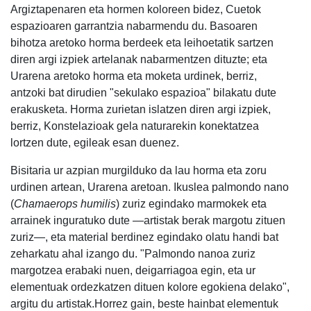
Argiztapenaren eta hormen koloreen bidez, Cuetok
espazioaren garrantzia nabarmendu du. Basoaren
bihotza aretoko horma berdeek eta leihoetatik sartzen
diren argi izpiek artelanak nabarmentzen dituzte; eta
Urarena aretoko horma eta moketa urdinek, berriz,
antzoki bat dirudien "sekulako espazioa" bilakatu dute
erakusketa. Horma zurietan islatzen diren argi izpiek,
berriz, Konstelazioak gela naturarekin konektatzea
lortzen dute, egileak esan duenez.
Bisitaria ur azpian murgilduko da lau horma eta zoru
urdinen artean, Urarena aretoan. Ikuslea palmondo nano
(
Chamaerops humilis
) zuriz egindako marmokek eta
arrainek inguratuko dute —artistak berak margotu zituen
zuriz—, eta material berdinez egindako olatu handi bat
zeharkatu ahal izango du. "Palmondo nanoa zuriz
margotzea erabaki nuen, deigarriagoa egin, eta ur
elementuak ordezkatzen dituen kolore egokiena delako",
argitu du artistak.Horrez gain, beste hainbat elementuk