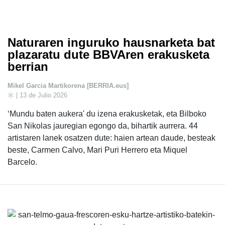
Naturaren inguruko hausnarketa bat
plazaratu dute BBVAren erakusketa
berrian
Mikel Garcia Martikorena [BERRIA.eus]
| 13 de Julio 2026
‘Mundu baten aukera' du izena erakusketak, eta Bilboko
San Nikolas jauregian egongo da, bihartik aurrera. 44
artistaren lanek osatzen dute: haien artean daude, besteak
beste, Carmen Calvo, Mari Puri Herrero eta Miquel
Barcelo.