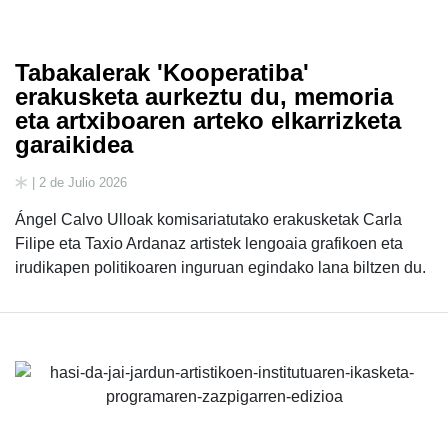
Tabakalerak 'Kooperatiba'
erakusketa aurkeztu du, memoria
eta artxiboaren arteko elkarrizketa
garaikidea
| 2 de Julio 2026
Ángel Calvo Ulloak komisariatutako erakusketak Carla
Filipe eta Taxio Ardanaz artistek lengoaia grafikoen eta
irudikapen politikoaren inguruan egindako lana biltzen du.