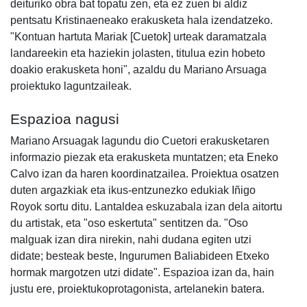
deituriko obra bat topatu zen, eta ez zuen bi aldiz
pentsatu Kristinaeneako erakusketa hala izendatzeko.
"Kontuan hartuta Mariak [Cuetok] urteak daramatzala
landareekin eta haziekin jolasten, titulua ezin hobeto
doakio erakusketa honi", azaldu du Mariano Arsuaga
proiektuko laguntzaileak.
Espazioa nagusi
Mariano Arsuagak lagundu dio Cuetori erakusketaren
informazio piezak eta erakusketa muntatzen; eta Eneko
Calvo izan da haren koordinatzailea. Proiektua osatzen
duten argazkiak eta ikus-entzunezko edukiak Iñigo
Royok sortu ditu. Lantaldea eskuzabala izan dela aitortu
du artistak, eta "oso eskertuta" sentitzen da. "Oso
malguak izan dira nirekin, nahi dudana egiten utzi
didate; besteak beste, Ingurumen Baliabideen Etxeko
hormak margotzen utzi didate". Espazioa izan da, hain
justu ere, proiektukoprotagonista, artelanekin batera.