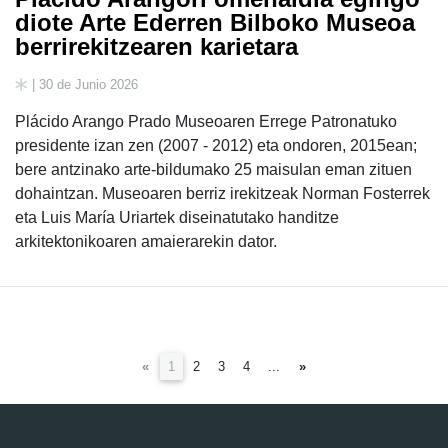
diote Arte Ederren Bilboko Museoa
berrirekitzearen karietara
| 30 de Junio 2026
Plácido Arango Prado Museoaren Errege Patronatuko
presidente izan zen (2007 - 2012) eta ondoren, 2015ean;
bere antzinako arte-bildumako 25 maisulan eman zituen
dohaintzan. Museoaren berriz irekitzeak Norman Fosterrek
eta Luis María Uriartek diseinatutako handitze
arkitektonikoaren amaierarekin dator.
(current)
«
1
2
3
4
...
»