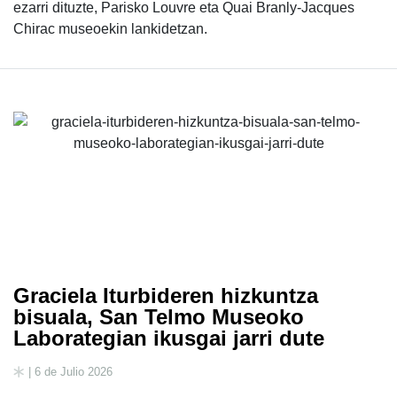
ezarri dituzte, Parisko Louvre eta Quai Branly-Jacques
Chirac museoekin lankidetzan.
Graciela Iturbideren hizkuntza
bisuala, San Telmo Museoko
Laborategian ikusgai jarri dute
| 6 de Julio 2026