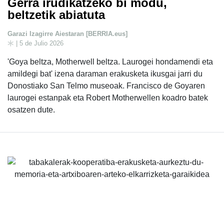
Gerra irudikatzeko bi modu,
beltzetik abiatuta
Garazi Izagirre Aiestaran [BERRIA.eus]
| 5 de Julio 2026
'Goya beltza, Motherwell beltza. Laurogei hondamendi eta
amildegi bat' izena daraman erakusketa ikusgai jarri du
Donostiako San Telmo museoak. Francisco de Goyaren
laurogei estanpak eta Robert Motherwellen koadro batek
osatzen dute.