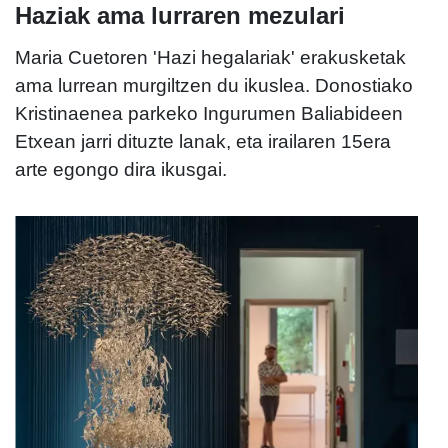
Haziak ama lurraren mezulari
Maria Cuetoren 'Hazi hegalariak' erakusketak
ama lurrean murgiltzen du ikuslea. Donostiako
Kristinaenea parkeko Ingurumen Baliabideen
Etxean jarri dituzte lanak, eta irailaren 15era
arte egongo dira ikusgai.