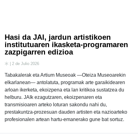
Hasi da JAI, jardun artistikoen
institutuaren ikasketa-programaren
zazpigarren edizioa
| 2 de Julio 2026
Tabakalerak eta Artium Museoak —Oteiza Museoarekin
elkarlanean— antolatuta, programak arte garaikidearen
arloan ikerketa, ekoizpena eta lan kritikoa sustatzea du
helburu. JAIk ezagutzaren, ekoizpenaren eta
transmisioaren arteko loturan sakondu nahi du,
prestakuntza-prozesuan dauden artisten eta nazioarteko
profesionalen artean hartu-emanerako gune bat sortuz.