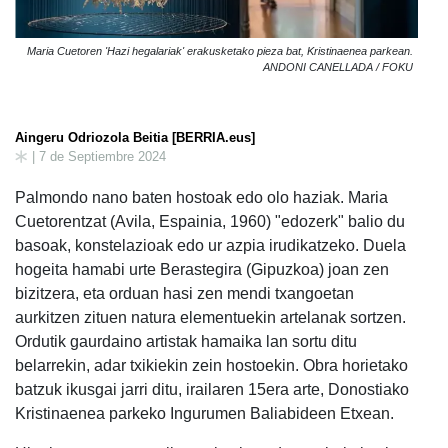
Maria Cuetoren 'Hazi hegalariak' erakusketako pieza bat, Kristinaenea parkean.
ANDONI CANELLADA / FOKU
Aingeru Odriozola Beitia [BERRIA.eus]
| 7 de Septiembre 2024
Palmondo nano baten hostoak edo olo haziak. Maria
Cuetorentzat (Avila, Espainia, 1960) "edozerk" balio du
basoak, konstelazioak edo ur azpia irudikatzeko. Duela
hogeita hamabi urte Berastegira (Gipuzkoa) joan zen
bizitzera, eta orduan hasi zen mendi txangoetan
aurkitzen zituen natura elementuekin artelanak sortzen.
Ordutik gaurdaino artistak hamaika lan sortu ditu
belarrekin, adar txikiekin zein hostoekin. Obra horietako
batzuk ikusgai jarri ditu, irailaren 15era arte, Donostiako
Kristinaenea parkeko Ingurumen Baliabideen Etxean.