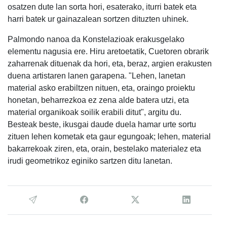
osatzen dute lan sorta hori, esaterako, iturri batek eta
harri batek ur gainazalean sortzen dituzten uhinek.
Palmondo nanoa da Konstelazioak erakusgelako
elementu nagusia ere. Hiru aretoetatik, Cuetoren obrarik
zaharrenak dituenak da hori, eta, beraz, argien erakusten
duena artistaren lanen garapena. "Lehen, lanetan
material asko erabiltzen nituen, eta, oraingo proiektu
honetan, beharrezkoa ez zena alde batera utzi, eta
material organikoak soilik erabili ditut", argitu du.
Besteak beste, ikusgai daude duela hamar urte sortu
zituen lehen kometak eta gaur egungoak; lehen, material
bakarrekoak ziren, eta, orain, bestelako materialez eta
irudi geometrikoz eginiko sartzen ditu lanetan.