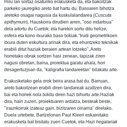
Hiru lan sortaz osaturiko erakusketa da, eta bakoitzak
parkeko jauregiko areto bat hartu du. Basoaren bihotza
aretoko osagai nagusia da kuskulalandarea
(
Cuscuta
epithymum
)
. Hauskorra dirudien arren, "oso indartsua"
dela aitortu du Cuetok; eta harekin sortu ditu helize,
esfera eta kono itxurako baso txikiak."Irudi geometrikoen
itxura duten eskultura arinak dira, eta ehuntzeko teknikak
erabili ditut haziak beraien artean lotzeko"
.
Areto
horretako obrak sortzen hasi zenean, tapizak ziren
nagusi obretan, baina, proiektua garatu ahala, hori
desagertuzjoan da, "kaligrafia landareetan" bilakatu arte.
Erakusketako gela orok beira arasa bat du. Barruan,
areto bakoitzean erabili diren landareak azaltzen dira,
bai eta horiek nola txikitu diren hazi bihurtu arte.Haziak
dira, hain zuzen, proiektuaren ardatza, besteak beste,
"iraunkorrak izateaz gain, bizitzaren oinarria" direlako.
Duela urtebete, Bartzelonan Paul Kleeri eskainitako
erakusketa bat bisitatu zuen Cuetok, eta
Hazi hegalariak