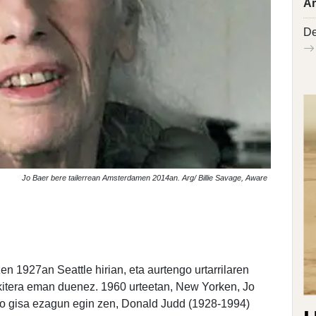
Ar
De
Jo Baer bere tailerrean Amsterdamen 2014an. Arg/ Billie Savage, Aware
en 1927an Seattle hirian, eta aurtengo urtarrilaren
jakitera eman duenez. 1960 urteetan, New Yorken, Jo
o gisa ezagun egin zen, Donald Judd (1928-1994)