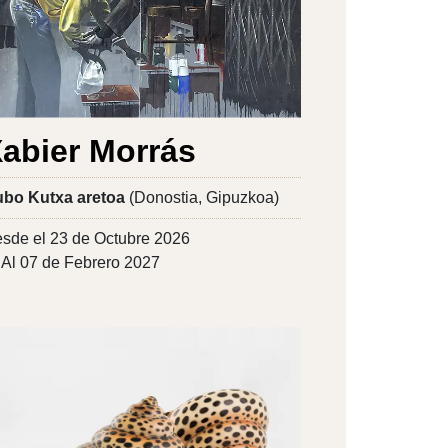
abier Morrás
bo Kutxa aretoa
(Donostia, Gipuzkoa)
sde el 23 de Octubre 2026
Al 07 de Febrero 2027