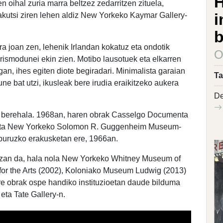
HU/هُ 
n oihal zuria marra beltzez zedarritzen zituela,
i
akutsi ziren lehen aldiz New Yorkeko Kaymar Gallery-
b
 joan zen, lehenik Irlandan kokatuz eta ondotik
O
ismodunei ekin zien. Motibo lausotuek eta elkarren
n, ihes egiten diote begiradari. Minimalista garaian
Ta
sune bat utzi, ikusleak bere irudia eraikitzeko aukera
De
ta berehala. 1968an, haren obrak Casselgo Documenta
baita New Yorkeko Solomon R. Guggenheim Museum-
 buruzko erakusketan ere, 1966an.
izan da, hala nola New Yorkeko Whitney Museum of
for the Arts (2002), Koloniako Museum Ludwig (2013)
e obrak ospe handiko instituzioetan daude bilduma
ta Tate Gallery-n.