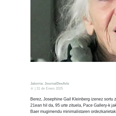
Jatorria: JournalDesArts
| 31 de Enero 2025
Berez, Josephine Gail Kleinberg izenez sortu z
21ean hil da, 95 urte zituela, Pace Gallery-k 
Baer mugimendu minimalistaren ordezkarietak