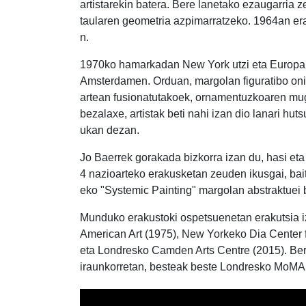
artistarekin batera. Bere lanetako ezaugarria ze
taularen geometria azpimarratzeko. 1964an er
n.
1970ko hamarkadan New York utzi eta Europara
Amsterdamen. Orduan, margolan figuratibo onir
artean fusionatutakoek, ornamentuzkoaren muga
bezalaxe, artistak beti nahi izan dio lanari hut
ukan dezan.
Jo Baerrek gorakada bizkorra izan du, hasi e
4 nazioarteko erakusketan zeuden ikusgai, 
eko "Systemic Painting" margolan abstraktuei
Munduko erakustoki ospetsuenetan erakutsia 
American Art (1975), New Yorkeko Dia Center 
eta Londresko Camden Arts Centre (2015). Ber
iraunkorretan, besteak beste Londresko MoMA e