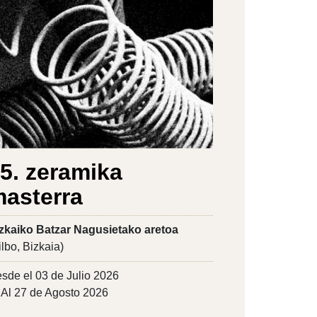
5. zeramika
asterra
zkaiko Batzar Nagusietako aretoa
ilbo, Bizkaia)
sde el 03 de Julio 2026
Al 27 de Agosto 2026