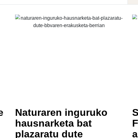
e
Naturaren inguruko
S
hausnarketa bat
F
plazaratu dute
a