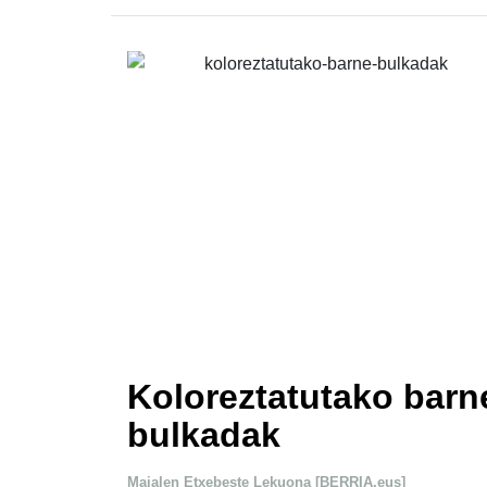
Koloreztatutako barn
bulkadak
Maialen Etxebeste Lekuona [BERRIA.eus]