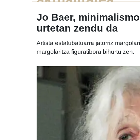
Jo Baer, minimalismoa
urtetan zendu da
Artista estatubatuarra jatorriz margo
margolaritza figuratibora bihurtu zen.