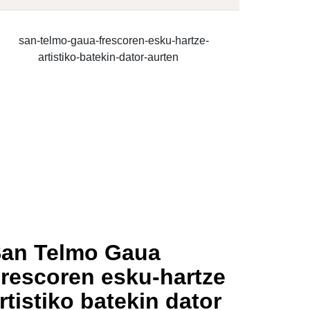
an Telmo Gaua
rescoren esku-hartze
rtistiko batekin dator