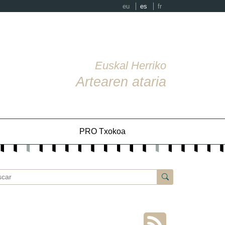
eu
es
fr
Euskal Herriko
Artearen ataria
PRO Txokoa