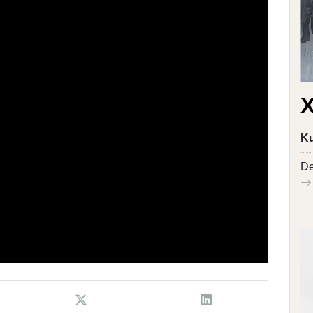
X
Ku
De