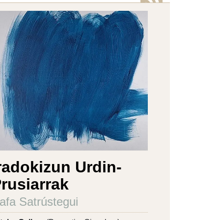
radokizun Urdin-
rusiarrak
afa Satrústegui