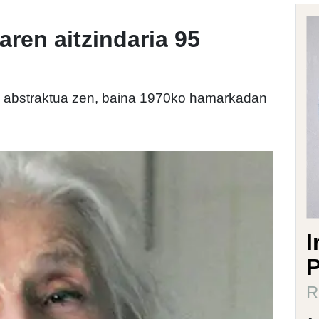
ren aitzindaria 95
lari abstraktua zen, baina 1970ko hamarkadan
I
P
R