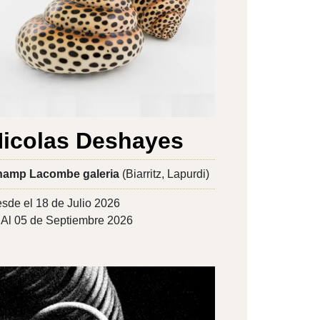
icolas Deshayes
amp Lacombe galeria
(Biarritz, Lapurdi)
sde el 18 de Julio 2026
Al 05 de Septiembre 2026