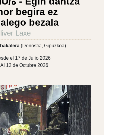
- Egin dantza
nor begira ez
alego bezala
liver Laxe
bakalera
(Donostia, Gipuzkoa)
sde el 17 de Julio 2026
Al 12 de Octubre 2026