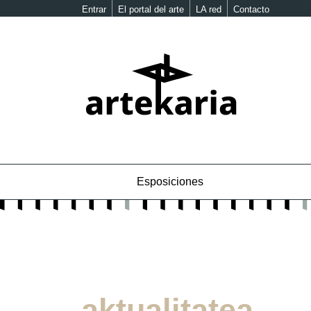
Entrar
El portal del arte
LA red
Contacto
Esposiciones
aktualitatea