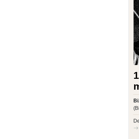
1
m
Bi
(B
De