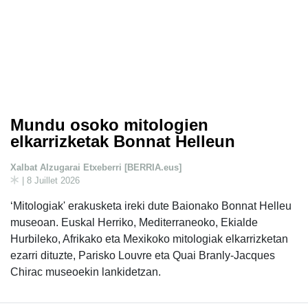
Mundu osoko mitologien
elkarrizketak Bonnat Helleun
Xalbat Alzugarai Etxeberri [BERRIA.eus]
| 8 Juillet 2026
‘Mitologiak' erakusketa ireki dute Baionako Bonnat Helleu
museoan. Euskal Herriko, Mediterraneoko, Ekialde
Hurbileko, Afrikako eta Mexikoko mitologiak elkarrizketan
ezarri dituzte, Parisko Louvre eta Quai Branly-Jacques
Chirac museoekin lankidetzan.