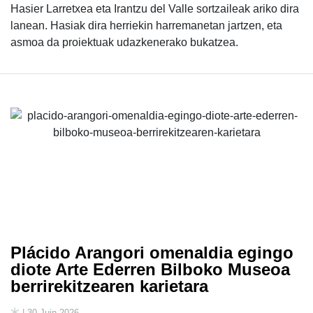
Hasier Larretxea eta Irantzu del Valle sortzaileak ariko dira
lanean. Hasiak dira herriekin harremanetan jartzen, eta
asmoa da proiektuak udazkenerako bukatzea.
Plácido Arangori omenaldia egingo
diote Arte Ederren Bilboko Museoa
berrirekitzearen karietara
| 30 Juin 2026