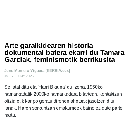
Arte garaikidearen historia
dokumental batera ekarri du Tamara
Garciak, feminismotik berrikusita
June Montero Viguera [BERRIA.eus]
| 2 Juillet 2026
Sei atal ditu eta 'Harri Biguna' du izena. 1960ko
hamarkadatik 2000ko hamarkadara bitartean, kontakizun
ofizialetik kanpo geratu direnen ahotsak jasotzen ditu
lanak. Haren sorkuntzan emakumeek baino ez dute parte
hartu.