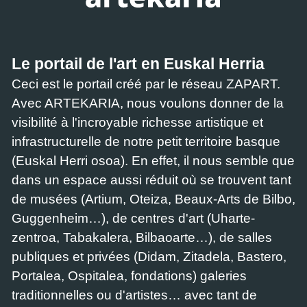
Le portail de l'art en Euskal Herria
Ceci est le portail créé par le réseau ZAPART.
Avec ARTEKARIA, nous voulons donner de la
visibilité à l'incroyable richesse artistique et
infrastructurelle de notre petit territoire basque
(Euskal Herri osoa). En effet, il nous semble que
dans un espace aussi réduit où se trouvent tant
de musées (Artium, Oteiza, Beaux-Arts de Bilbo,
Guggenheim…), de centres d'art (Uharte-
zentroa, Tabakalera, Bilbaoarte…), de salles
publiques et privées (Didam, Zitadela, Bastero,
Portalea, Ospitalea, fondations) galeries
traditionnelles ou d'artistes… avec tant de