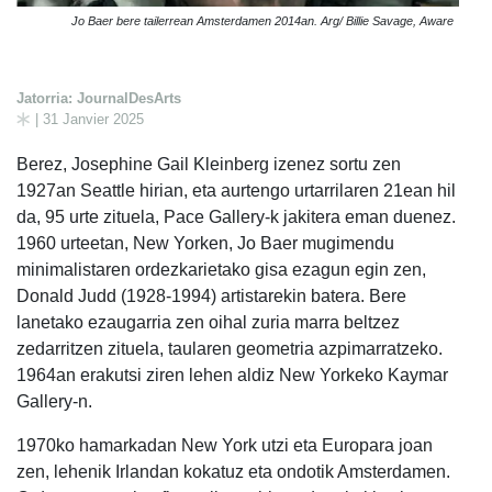
Jo Baer bere tailerrean Amsterdamen 2014an. Arg/ Billie Savage, Aware
Jatorria: JournalDesArts
| 31 Janvier 2025
Berez, Josephine Gail Kleinberg izenez sortu zen
1927an Seattle hirian, eta aurtengo urtarrilaren 21ean hil
da, 95 urte zituela, Pace Gallery-k jakitera eman duenez.
1960 urteetan, New Yorken, Jo Baer mugimendu
minimalistaren ordezkarietako gisa ezagun egin zen,
Donald Judd (1928-1994) artistarekin batera. Bere
lanetako ezaugarria zen oihal zuria marra beltzez
zedarritzen zituela, taularen geometria azpimarratzeko.
1964an erakutsi ziren lehen aldiz New Yorkeko Kaymar
Gallery-n.
1970ko hamarkadan New York utzi eta Europara joan
zen, lehenik Irlandan kokatuz eta ondotik Amsterdamen.