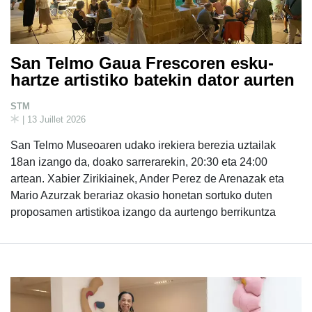
San Telmo Gaua Frescoren esku-
hartze artistiko batekin dator aurten
STM
| 13 Juillet 2026
San Telmo Museoaren udako irekiera berezia uztailak
18an izango da, doako sarrerarekin, 20:30 eta 24:00
artean. Xabier Zirikiainek, Ander Perez de Arenazak eta
Mario Azurzak berariaz okasio honetan sortuko duten
proposamen artistikoa izango da aurtengo berrikuntza