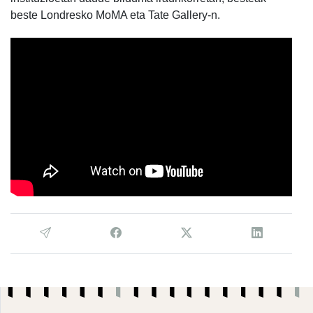
beste Londresko MoMA eta Tate Gallery-n.