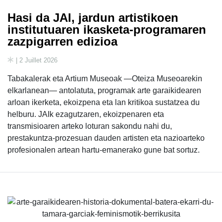
Hasi da JAI, jardun artistikoen
institutuaren ikasketa-programaren
zazpigarren edizioa
| 2 Juillet 2026
Tabakalerak eta Artium Museoak —Oteiza Museoarekin
elkarlanean— antolatuta, programak arte garaikidearen
arloan ikerketa, ekoizpena eta lan kritikoa sustatzea du
helburu. JAIk ezagutzaren, ekoizpenaren eta
transmisioaren arteko loturan sakondu nahi du,
prestakuntza-prozesuan dauden artisten eta nazioarteko
profesionalen artean hartu-emanerako gune bat sortuz.