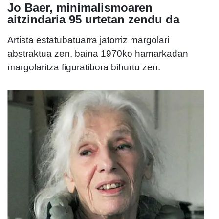
Jo Baer, minimalismoaren
aitzindaria 95 urtetan zendu da
Artista estatubatuarra jatorriz margolari
abstraktua zen, baina 1970ko hamarkadan
margolaritza figuratibora bihurtu zen.