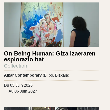
On Being Human: Giza izaeraren
esplorazio bat
Collection
Alkar Contemporary
(Bilbo, Bizkaia)
Du 05 Juin 2026
Au 06 Juin 2027