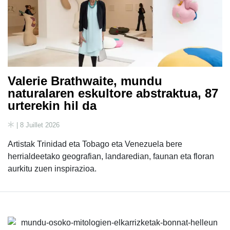
Valerie Brathwaite, mundu
naturalaren eskultore abstraktua, 87
urterekin hil da
| 8 Juillet 2026
Artistak Trinidad eta Tobago eta Venezuela bere
herrialdeetako geografian, landaredian, faunan eta floran
aurkitu zuen inspirazioa.