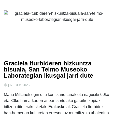
Graciela Iturbideren hizkuntza
bisuala, San Telmo Museoko
Laborategian ikusgai jarri dute
| 6 Juillet 2026
María Millánek egin ditu komisario lanak eta nagusiki 60ko
eta 80ko hamarkaden artean sortutako garaiko kopiak
biltzen ditu erakusketak. Erakusketak Graciela Iturbidek
han-hemengo kulturetan errespetuz murgiltzeko ahalegina