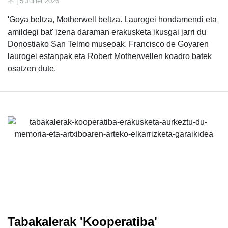
| 5 Juillet 2026
'Goya beltza, Motherwell beltza. Laurogei hondamendi eta
amildegi bat' izena daraman erakusketa ikusgai jarri du
Donostiako San Telmo museoak. Francisco de Goyaren
laurogei estanpak eta Robert Motherwellen koadro batek
osatzen dute.
Tabakalerak 'Kooperatiba'