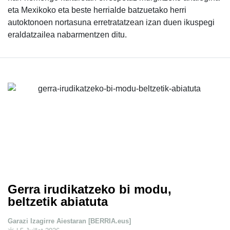
eta Mexikoko eta beste herrialde batzuetako herri
autoktonoen nortasuna erretratatzean izan duen ikuspegi
eraldatzailea nabarmentzen ditu.
Gerra irudikatzeko bi modu,
beltzetik abiatuta
Garazi Izagirre Aiestaran [BERRIA.eus]