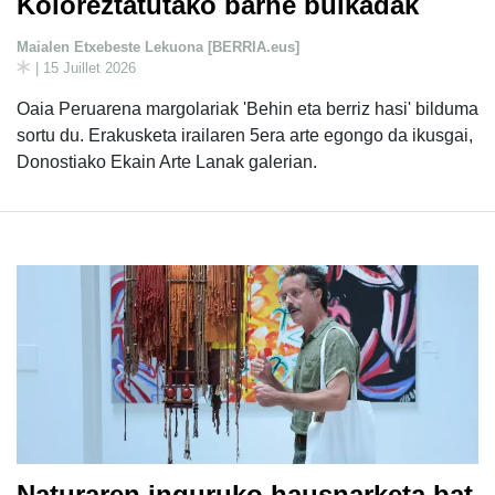
Koloreztatutako barne bulkadak
Maialen Etxebeste Lekuona [BERRIA.eus]
| 15 Juillet 2026
Oaia Peruarena margolariak 'Behin eta berriz hasi' bilduma
sortu du. Erakusketa irailaren 5era arte egongo da ikusgai,
Donostiako Ekain Arte Lanak galerian.
Naturaren inguruko hausnarketa bat