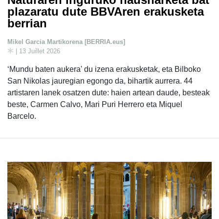
plazaratu dute BBVAren erakusketa
berrian
Mikel Garcia Martikorena [BERRIA.eus]
| 13 Juillet 2026
‘Mundu baten aukera' du izena erakusketak, eta Bilboko
San Nikolas jauregian egongo da, bihartik aurrera. 44
artistaren lanek osatzen dute: haien artean daude, besteak
beste, Carmen Calvo, Mari Puri Herrero eta Miquel
Barcelo.