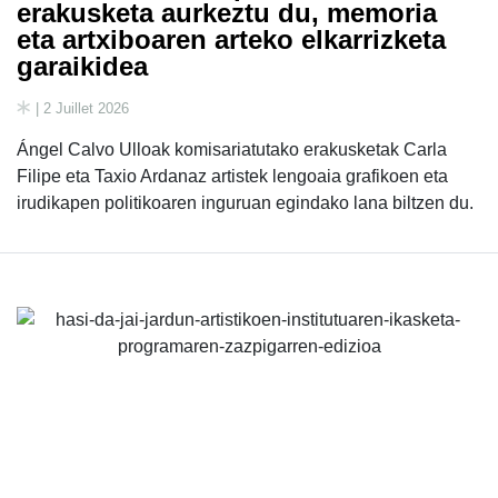
erakusketa aurkeztu du, memoria
eta artxiboaren arteko elkarrizketa
garaikidea
| 2 Juillet 2026
Ángel Calvo Ulloak komisariatutako erakusketak Carla
Filipe eta Taxio Ardanaz artistek lengoaia grafikoen eta
irudikapen politikoaren inguruan egindako lana biltzen du.