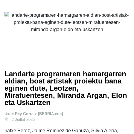
Landarte programaren hamargarren
aldian, bost artistak proiektu bana
eginen dute, Leotzen,
Mirafuentesen, Miranda Argan, Elon
eta Uskartzen
Uxue Rey Gorraiz [BERRIA.eus]
| 2 Juillet 2026
Iratxe Perez, Jaime Remirez de Ganuza, Silvia Aierra,