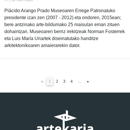
Plácido Arango Prado Museoaren Errege Patronatuko
presidente izan zen (2007 - 2012) eta ondoren, 2015ean;
bere antzinako arte-bildumako 25 maisulan eman zituen
dohaintzan. Museoaren berriz irekitzeak Norman Fosterrek
eta Luis María Uriartek diseinatutako handitze
arkitektonikoaren amaierarekin dator.
(current)
«
1
2
3
4
...
»