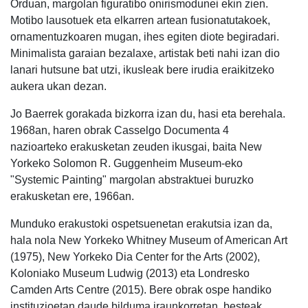
Orduan, margolan figuratibo onirismodunei ekin zien.
Motibo lausotuek eta elkarren artean fusionatutakoek,
ornamentuzkoaren mugan, ihes egiten diote begiradari.
Minimalista garaian bezalaxe, artistak beti nahi izan dio
lanari hutsune bat utzi, ikusleak bere irudia eraikitzeko
aukera ukan dezan.
Jo Baerrek gorakada bizkorra izan du, hasi eta berehala.
1968an, haren obrak Casselgo Documenta 4
nazioarteko erakusketan zeuden ikusgai, baita New
Yorkeko Solomon R. Guggenheim Museum-eko
"Systemic Painting" margolan abstraktuei buruzko
erakusketan ere, 1966an.
Munduko erakustoki ospetsuenetan erakutsia izan da,
hala nola New Yorkeko Whitney Museum of American Art
(1975), New Yorkeko Dia Center for the Arts (2002),
Koloniako Museum Ludwig (2013) eta Londresko
Camden Arts Centre (2015). Bere obrak ospe handiko
instituzioetan daude bilduma iraunkorretan, besteak