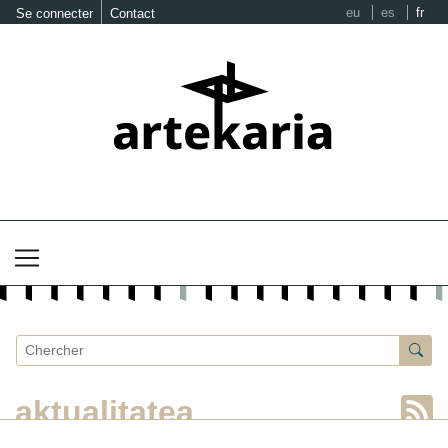
eu
es
fr
Se connecter
Contact
aktualitatea