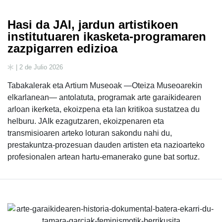
Hasi da JAI, jardun artistikoen
institutuaren ikasketa-programaren
zazpigarren edizioa
| 2 de Julio 2026
Tabakalerak eta Artium Museoak —Oteiza Museoarekin
elkarlanean— antolatuta, programak arte garaikidearen
arloan ikerketa, ekoizpena eta lan kritikoa sustatzea du
helburu. JAIk ezagutzaren, ekoizpenaren eta
transmisioaren arteko loturan sakondu nahi du,
prestakuntza-prozesuan dauden artisten eta nazioarteko
profesionalen artean hartu-emanerako gune bat sortuz.