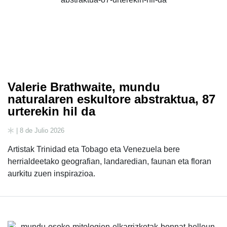
Valerie Brathwaite, mundu
naturalaren eskultore abstraktua, 87
urterekin hil da
| 8 de Julio 2026
Artistak Trinidad eta Tobago eta Venezuela bere
herrialdeetako geografian, landaredian, faunan eta floran
aurkitu zuen inspirazioa.