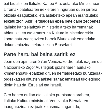
bat bidali zion Italiako Kanpo Arazoetarako Ministerioari,
Erromak pabiloiaren irekieraren inguruan duen jarrera
ofiziala ezagutzeko, eta astebeteko epean erantzuteko
eskatu zion. Apiril erdialdean epea bete gabe zegoenez,
Italiako kantzelaritzak ministerio arteko harremanak
abiatu zituen eta erantzuna Kultura Ministerioarekin
koordinatu zuen; azken horrek Biurtekoak emandako
dokumentazioa helarazi zion Bruselarri.
Parte hartu bai baina saririk ez
Joan den apirilaren 27an Veneziako Bienalak iragarri du
Nazioarteko Zigor Auzitegiak gizateriaren aurkako
krimenengatik epaitzen dituen herrialdeetako buruzagiak
ordezkatzen dituzten artistei sariak emateari uko egingo
diola; hau da, Errusiari eta Israeli.
Giro honen erdian eta Italiako prentsaren arabera,
Italiako Kultura ministroak Veneziako Bienalaren
inaugurazioan ez joateko asmoa iragarri du,