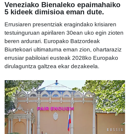
Veneziako Bienaleko epaimahaiko
5 kideek dimisioa eman dute.
Errusiaren presentziak eragindako krisiaren
testuinguruan apirilaren 30ean uko egin zioten
beren ardurari. Europako Batzordeak
Biurtekoari ultimatuma eman zion, ohartaraziz
errusiar pabiloiari eusteak 2028ko Europako
dirulaguntza galtzea ekar dezakeela.