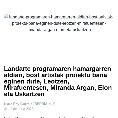
Landarte programaren hamargarren
aldian, bost artistak proiektu bana
eginen dute, Leotzen,
Mirafuentesen, Miranda Argan, Elon
eta Uskartzen
Uxue Rey Gorraiz [BERRIA.eus]
| 2 de Julio 2026