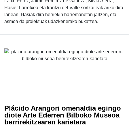
Iratxe Perez, Jaime Remirez de Ganuza, Silvia Aierra,
Hasier Larretxea eta Irantzu del Valle sortzaileak ariko dira
lanean. Hasiak dira herriekin harremanetan jartzen, eta
asmoa da proiektuak udazkenerako bukatzea.
Plácido Arangori omenaldia egingo
diote Arte Ederren Bilboko Museoa
berrirekitzearen karietara