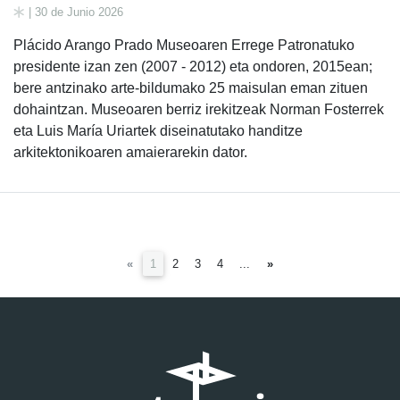
| 30 de Junio 2026
Plácido Arango Prado Museoaren Errege Patronatuko
presidente izan zen (2007 - 2012) eta ondoren, 2015ean;
bere antzinako arte-bildumako 25 maisulan eman zituen
dohaintzan. Museoaren berriz irekitzeak Norman Fosterrek
eta Luis María Uriartek diseinatutako handitze
arkitektonikoaren amaierarekin dator.
(current)
«
1
2
3
4
...
»