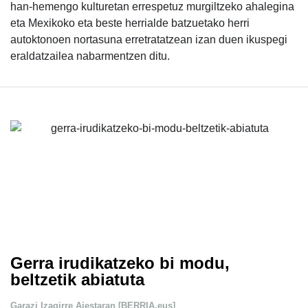
han-hemengo kulturetan errespetuz murgiltzeko ahalegina
eta Mexikoko eta beste herrialde batzuetako herri
autoktonoen nortasuna erretratatzean izan duen ikuspegi
eraldatzailea nabarmentzen ditu.
Gerra irudikatzeko bi modu,
beltzetik abiatuta
Garazi Izagirre Aiestaran [BERRIA.eus]