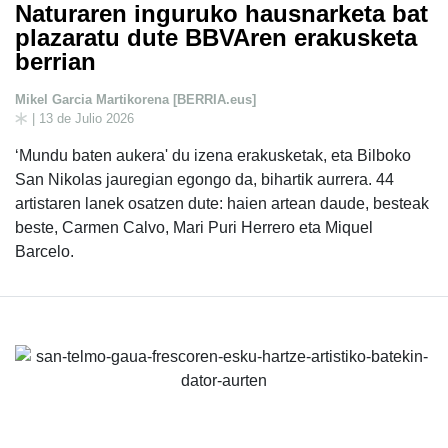
Naturaren inguruko hausnarketa bat
plazaratu dute BBVAren erakusketa
berrian
Mikel Garcia Martikorena [BERRIA.eus]
| 13 de Julio 2026
‘Mundu baten aukera' du izena erakusketak, eta Bilboko
San Nikolas jauregian egongo da, bihartik aurrera. 44
artistaren lanek osatzen dute: haien artean daude, besteak
beste, Carmen Calvo, Mari Puri Herrero eta Miquel
Barcelo.