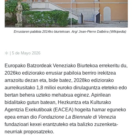
Errusiaren pabiloia 2014ko biurtekoan. Arg/ Jean-Pierre Dalbéra (WIkipedia)
| 5 de Mayo 2026
Europako Batzordeak Veneziako Biurtekoa errekeritu du,
2026ko ediziorako errusiar pabiloia berriro irekitzea
arrazoitu dezan eta, bide batez, 2028ko ediziorako
aurreikusitako 1,8 milioi euroko dirulaguntza eteteko edo
bertan behera uzteko mehatxua eginez. Apirilean
bidalitako gutun batean, Hezkuntza eta Kulturako
Agentzia Exekutiboak (EACEA) hogeita hamar eguneko
epea eman dio
Fondazione La Biennale di Venezia
fundazioari kexei erantzuteko eta balizko zuzenketa-
neurriak proposatzeko.