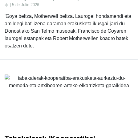
| 5 de Julio 2026
'Goya beltza, Motherwell beltza. Laurogei hondamendi eta
amildegi bat' izena daraman erakusketa ikusgai jarri du
Donostiako San Telmo museoak. Francisco de Goyaren
laurogei estanpak eta Robert Motherwellen koadro batek
osatzen dute.