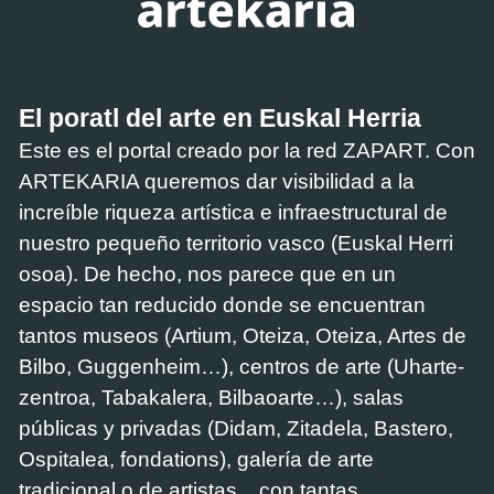
El poratl del arte en Euskal Herria
Este es el portal creado por la red ZAPART. Con
ARTEKARIA queremos dar visibilidad a la
increíble riqueza artística e infraestructural de
nuestro pequeño territorio vasco (Euskal Herri
osoa). De hecho, nos parece que en un
espacio tan reducido donde se encuentran
tantos museos (Artium, Oteiza, Oteiza, Artes de
Bilbo, Guggenheim…), centros de arte (Uharte-
zentroa, Tabakalera, Bilbaoarte…), salas
públicas y privadas (Didam, Zitadela, Bastero,
Ospitalea, fondations), galería de arte
tradicional o de artistas... con tantas