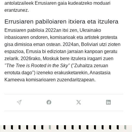
antolatzaileek Errusiaren gaia kudeatzeko moduari
erantzunez.
Errusiaren pabiloiaren itxiera eta itzulera
Errusiaren pabiloia 2022an itxi zen, Ukrainako
inbasioaren ondoren, komisarioak eta artistek protesta
gisa dimisioa eman ostean. 2024an, Boliviari utzi zioten
espazioa, Errusia bi ediziotan jarraian kanpoan geratu
zelarik. 2026rako, Moskuk bere itzulera iragarri zuen
"The Tree is Rooted in the Sky"
("Zuhaitza zeruan
errotuta dago") izeneko erakusketarekin, Anastasia
Karneeva komisarioaren zuzendaritzapean.