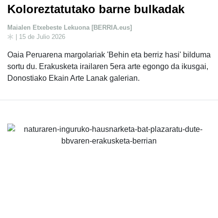
Koloreztatutako barne bulkadak
Maialen Etxebeste Lekuona [BERRIA.eus]
| 15 de Julio 2026
Oaia Peruarena margolariak 'Behin eta berriz hasi' bilduma
sortu du. Erakusketa irailaren 5era arte egongo da ikusgai,
Donostiako Ekain Arte Lanak galerian.