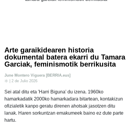
Arte garaikidearen historia
dokumental batera ekarri du Tamara
Garciak, feminismotik berrikusita
June Montero Viguera [BERRIA.eus]
| 2 de Julio 2026
Sei atal ditu eta 'Harri Biguna' du izena. 1960ko
hamarkadatik 2000ko hamarkadara bitartean, kontakizun
ofizialetik kanpo geratu direnen ahotsak jasotzen ditu
lanak. Haren sorkuntzan emakumeek baino ez dute parte
hartu.