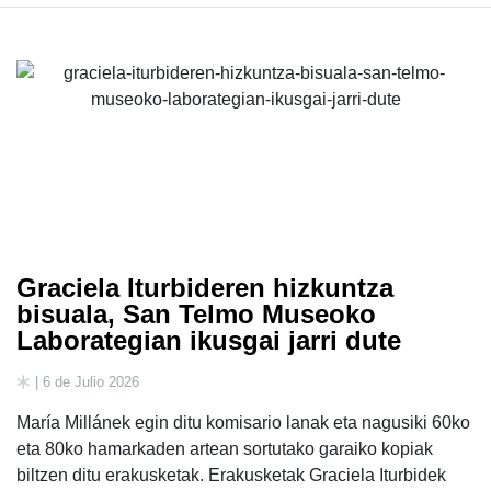
Graciela Iturbideren hizkuntza
bisuala, San Telmo Museoko
Laborategian ikusgai jarri dute
| 6 de Julio 2026
María Millánek egin ditu komisario lanak eta nagusiki 60ko
eta 80ko hamarkaden artean sortutako garaiko kopiak
biltzen ditu erakusketak. Erakusketak Graciela Iturbidek