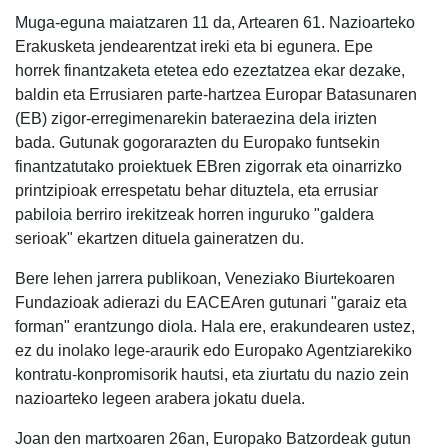
Muga-eguna maiatzaren 11 da, Artearen 61. Nazioarteko
Erakusketa jendearentzat ireki eta bi egunera. Epe
horrek finantzaketa etetea edo ezeztatzea ekar dezake,
baldin eta Errusiaren parte-hartzea Europar Batasunaren
(EB) zigor-erregimenarekin bateraezina dela irizten
bada. Gutunak gogorarazten du Europako funtsekin
finantzatutako proiektuek EBren zigorrak eta oinarrizko
printzipioak errespetatu behar dituztela, eta errusiar
pabiloia berriro irekitzeak horren inguruko "galdera
serioak" ekartzen dituela gaineratzen du.
Bere lehen jarrera publikoan, Veneziako Biurtekoaren
Fundazioak adierazi du EACEAren gutunari "garaiz eta
forman" erantzungo diola. Hala ere, erakundearen ustez,
ez du inolako lege-araurik edo Europako Agentziarekiko
kontratu-konpromisorik hautsi, eta ziurtatu du nazio zein
nazioarteko legeen arabera jokatu duela.
Joan den martxoaren 26an, Europako Batzordeak gutun