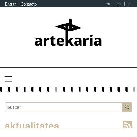
eu
es
fr
Entrar
Contacto
aktualitatea