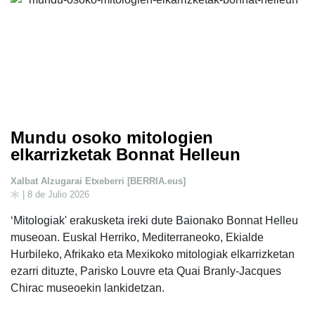
Mundu osoko mitologien
elkarrizketak Bonnat Helleun
Xalbat Alzugarai Etxeberri [BERRIA.eus]
| 8 de Julio 2026
‘Mitologiak' erakusketa ireki dute Baionako Bonnat Helleu
museoan. Euskal Herriko, Mediterraneoko, Ekialde
Hurbileko, Afrikako eta Mexikoko mitologiak elkarrizketan
ezarri dituzte, Parisko Louvre eta Quai Branly-Jacques
Chirac museoekin lankidetzan.