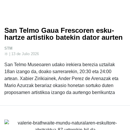
San Telmo Gaua Frescoren esku-
hartze artistiko batekin dator aurten
STM
| 13 de Julio 2026
San Telmo Museoaren udako irekiera berezia uztailak
18an izango da, doako sarrerarekin, 20:30 eta 24:00
artean. Xabier Zirikiainek, Ander Perez de Arenazak eta
Mario Azurzak berariaz okasio honetan sortuko duten
proposamen artistikoa izango da aurtengo berrikuntza