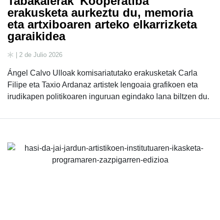
Tabakalerak 'Kooperatiba'
erakusketa aurkeztu du, memoria
eta artxiboaren arteko elkarrizketa
garaikidea
| 2 de Julio 2026
Ángel Calvo Ulloak komisariatutako erakusketak Carla
Filipe eta Taxio Ardanaz artistek lengoaia grafikoen eta
irudikapen politikoaren inguruan egindako lana biltzen du.