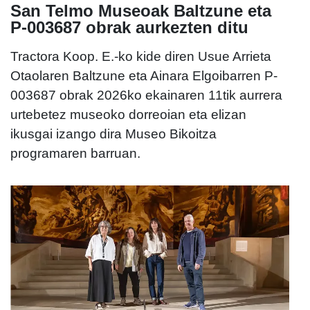
San Telmo Museoak Baltzune eta
P-003687 obrak aurkezten ditu
Tractora Koop. E.-ko kide diren Usue Arrieta
Otaolaren Baltzune eta Ainara Elgoibarren P-
003687 obrak 2026ko ekainaren 11tik aurrera
urtebetez museoko dorreoian eta elizan
ikusgai izango dira Museo Bikoitza
programaren barruan.