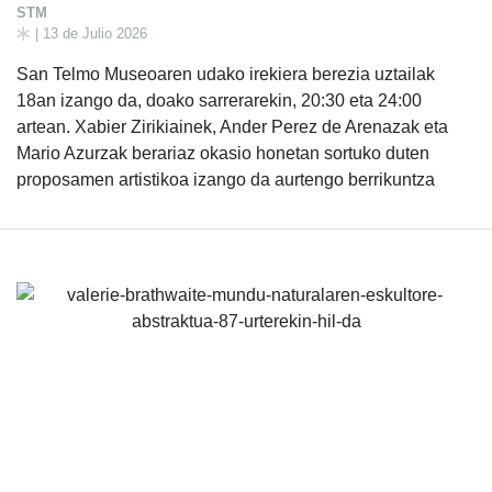
STM
| 13 de Julio 2026
San Telmo Museoaren udako irekiera berezia uztailak
18an izango da, doako sarrerarekin, 20:30 eta 24:00
artean. Xabier Zirikiainek, Ander Perez de Arenazak eta
Mario Azurzak berariaz okasio honetan sortuko duten
proposamen artistikoa izango da aurtengo berrikuntza