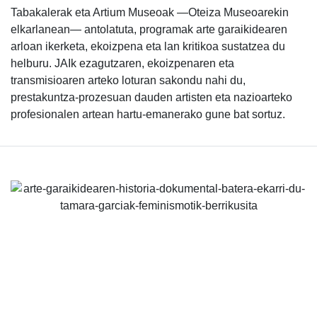
Tabakalerak eta Artium Museoak —Oteiza Museoarekin
elkarlanean— antolatuta, programak arte garaikidearen
arloan ikerketa, ekoizpena eta lan kritikoa sustatzea du
helburu. JAIk ezagutzaren, ekoizpenaren eta
transmisioaren arteko loturan sakondu nahi du,
prestakuntza-prozesuan dauden artisten eta nazioarteko
profesionalen artean hartu-emanerako gune bat sortuz.