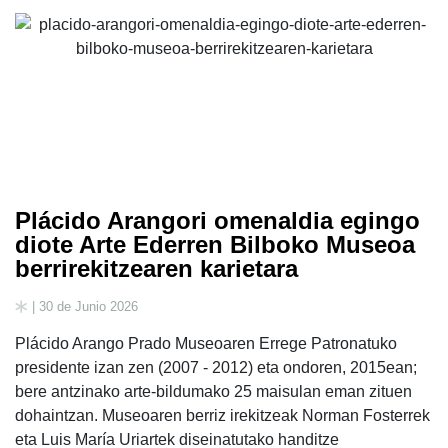
Plácido Arangori omenaldia egingo
diote Arte Ederren Bilboko Museoa
berrirekitzearen karietara
| 30 de Junio 2026
Plácido Arango Prado Museoaren Errege Patronatuko
presidente izan zen (2007 - 2012) eta ondoren, 2015ean;
bere antzinako arte-bildumako 25 maisulan eman zituen
dohaintzan. Museoaren berriz irekitzeak Norman Fosterrek
eta Luis María Uriartek diseinatutako handitze