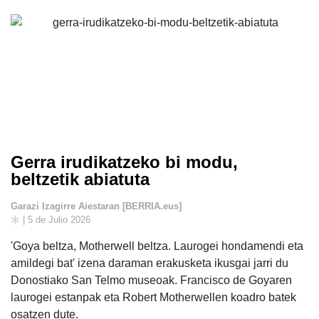
Gerra irudikatzeko bi modu,
beltzetik abiatuta
Garazi Izagirre Aiestaran [BERRIA.eus]
| 5 de Julio 2026
'Goya beltza, Motherwell beltza. Laurogei hondamendi eta
amildegi bat' izena daraman erakusketa ikusgai jarri du
Donostiako San Telmo museoak. Francisco de Goyaren
laurogei estanpak eta Robert Motherwellen koadro batek
osatzen dute.