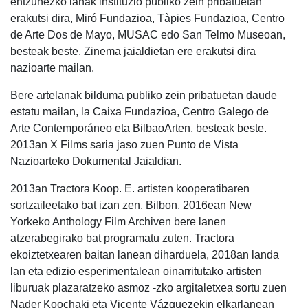
entzunezko lanak instituzio publiko zein pribatuetan
erakutsi dira, Miró Fundazioa, Tàpies Fundazioa, Centro
de Arte Dos de Mayo, MUSAC edo San Telmo Museoan,
besteak beste. Zinema jaialdietan ere erakutsi dira
nazioarte mailan.
Bere artelanak bilduma publiko zein pribatuetan daude
estatu mailan, la Caixa Fundazioa, Centro Galego de
Arte Contemporáneo eta BilbaoArten, besteak beste.
2013an X Films saria jaso zuen Punto de Vista
Nazioarteko Dokumental Jaialdian.
2013an Tractora Koop. E. artisten kooperatibaren
sortzaileetako bat izan zen, Bilbon. 2016ean New
Yorkeko Anthology Film Archiven bere lanen
atzerabegirako bat programatu zuten. Tractora
ekoiztetxearen baitan lanean diharduela, 2018an landa
lan eta edizio esperimentalean oinarritutako artisten
liburuak plazaratzeko asmoz -zko argitaletxea sortu zuen
Nader Koochaki eta Vicente Vázquezekin elkarlanean