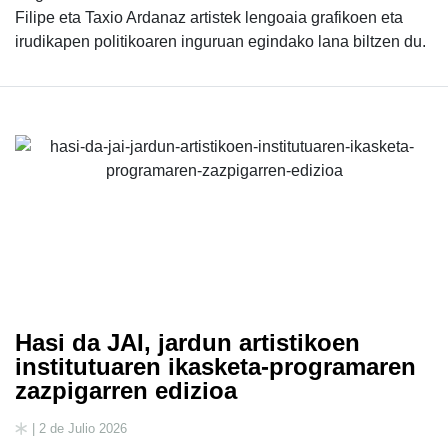
Filipe eta Taxio Ardanaz artistek lengoaia grafikoen eta
irudikapen politikoaren inguruan egindako lana biltzen du.
Hasi da JAI, jardun artistikoen
institutuaren ikasketa-programaren
zazpigarren edizioa
| 2 de Julio 2026