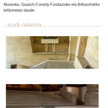
Museoko, Guasch-Coranty Fundazioko eta BilbaoArteko
bildumetan daude.
irudi galeria