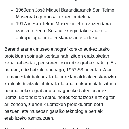
1960ean José Miguel Barandiaranek San Telmo
Museorako proposatu zuen proiektua.
1917an San Telmo Museoko lehen zuzendaria
izan zen Pedro Soralucek egindako saiakera
antropologia hitza euskaraz adierazteko.
Barandiaranek museo etnografikorako aurkeztutako
proiektuan soinuak txertatu nahi zituen erakusketan
zehar (abestiak, pertsonen lekukotze grabazioak...). Era
berean, urte batzuk lehenago, 1952-53 urteetan, Alan
Lomax estatubatuarrak eta bere lantaldeak euskarazko
kantuak, bizitzak, ohiturak eta abar dokumentatu zituen
bobina irekiko grabadora magnetiko baten bitartez.
Beraz, Barandiaran soinu horiek txertatzeaz hitz egiten
ari zenean, ziurrenik Lomaxen proiektuaren berri
bazuen, eta museoan garaiko teknologia berriak
erabiltzeko asmoa zuen.