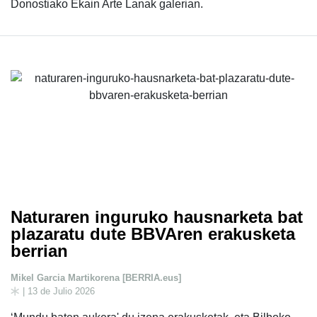
Donostiako Ekain Arte Lanak galerian.
Naturaren inguruko hausnarketa bat
plazaratu dute BBVAren erakusketa
berrian
Mikel Garcia Martikorena [BERRIA.eus]
| 13 de Julio 2026