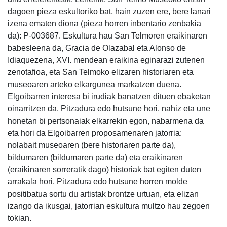
dagoen pieza eskultoriko bat, hain zuzen ere, bere lanari
izena ematen diona (pieza horren inbentario zenbakia
da): P-003687. Eskultura hau San Telmoren eraikinaren
babesleena da, Gracia de Olazabal eta Alonso de
Idiaquezena, XVI. mendean eraikina eginarazi zutenen
zenotafioa, eta San Telmoko elizaren historiaren eta
museoaren arteko elkargunea markatzen duena.
Elgoibarren interesa bi irudiak banatzen dituen ebaketan
oinarritzen da. Pitzadura edo hutsune hori, nahiz eta une
honetan bi pertsonaiak elkarrekin egon, nabarmena da
eta hori da Elgoibarren proposamenaren jatorria:
nolabait museoaren (bere historiaren parte da),
bildumaren (bildumaren parte da) eta eraikinaren
(eraikinaren sorreratik dago) historiak bat egiten duten
arrakala hori. Pitzadura edo hutsune horren molde
positibatua sortu du artistak brontze urtuan, eta elizan
izango da ikusgai, jatorrian eskultura multzo hau zegoen
tokian.