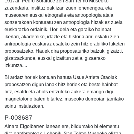
1917an Pedro Soraluce zen San Telmo Museoko
zuzendaria, instituzioak izan zuen lehenengoa, eta
museoaren euskal etnografia eta antropologia atala
sortzerakoan konturatu zen antropologia hitzak ez zuela
euskarazko ordainik. Hori dela eta garaiko hainbat
ikerlari, akademiko, idazle eta historialariri eskatu zien
antropologia euskaraz esateko zein hitz erabiliko luketen
proposatzeko. Hauek dira proposaturiko batzuk: gizaizti,
gizatzazkunde, euskal gizatitun zatia, gizaerako
izkuntza....
Bi ardatz horiek kontuan hartuta Usue Arrieta Otaolak
proposatzen digun lanak hitz horiek eta beste hainbat
hitz, esaldi eta ahots entzuteko aukera emango digu
magnetofono baten bitartez, museoko dorreoian jarritako
soinu instalazioan.
P-003687
Ainara Elgoibarren lanean ere, bildumako bi elementu
dira erreferenteak. Lehenik, San Telmo Museoko elizan