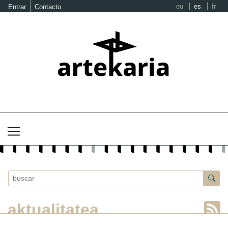
eu
es
fr
Entrar
Contacto
aktualitatea