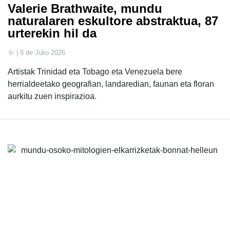
Valerie Brathwaite, mundu
naturalaren eskultore abstraktua, 87
urterekin hil da
| 8 de Julio 2026
Artistak Trinidad eta Tobago eta Venezuela bere
herrialdeetako geografian, landaredian, faunan eta floran
aurkitu zuen inspirazioa.