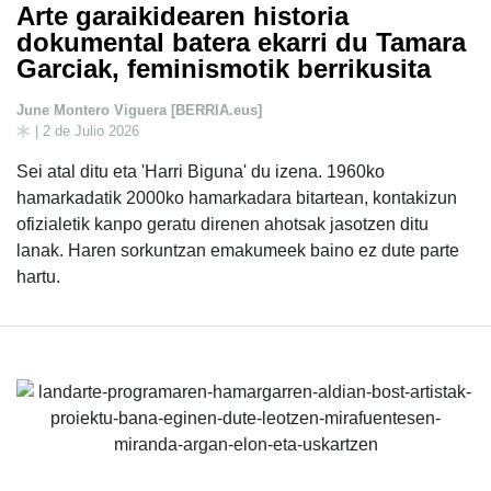
Arte garaikidearen historia
dokumental batera ekarri du Tamara
Garciak, feminismotik berrikusita
June Montero Viguera [BERRIA.eus]
| 2 de Julio 2026
Sei atal ditu eta 'Harri Biguna' du izena. 1960ko
hamarkadatik 2000ko hamarkadara bitartean, kontakizun
ofizialetik kanpo geratu direnen ahotsak jasotzen ditu
lanak. Haren sorkuntzan emakumeek baino ez dute parte
hartu.