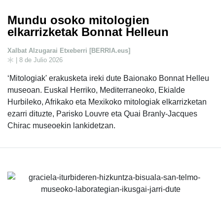
Mundu osoko mitologien
elkarrizketak Bonnat Helleun
Xalbat Alzugarai Etxeberri [BERRIA.eus]
| 8 de Julio 2026
‘Mitologiak' erakusketa ireki dute Baionako Bonnat Helleu
museoan. Euskal Herriko, Mediterraneoko, Ekialde
Hurbileko, Afrikako eta Mexikoko mitologiak elkarrizketan
ezarri dituzte, Parisko Louvre eta Quai Branly-Jacques
Chirac museoekin lankidetzan.