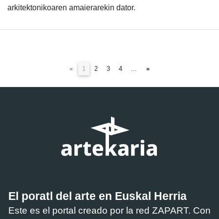
arkitektonikoaren amaierarekin dator.
(current)
«
1
2
3
4
...
»
El poratl del arte en Euskal Herria
Este es el portal creado por la red ZAPART. Con