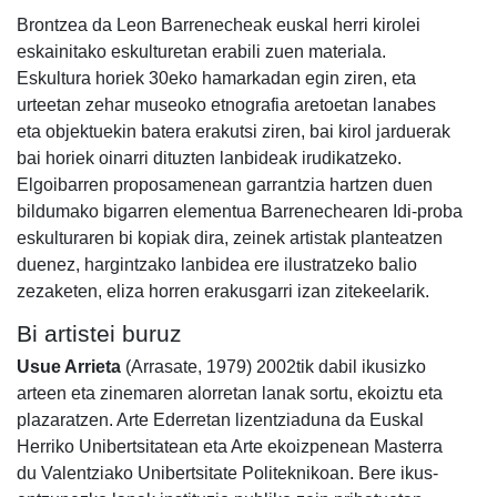
Brontzea da Leon Barrenecheak euskal herri kirolei
eskainitako eskulturetan erabili zuen materiala.
Eskultura horiek 30eko hamarkadan egin ziren, eta
urteetan zehar museoko etnografia aretoetan lanabes
eta objektuekin batera erakutsi ziren, bai kirol jarduerak
bai horiek oinarri dituzten lanbideak irudikatzeko.
Elgoibarren proposamenean garrantzia hartzen duen
bildumako bigarren elementua Barrenechearen Idi-proba
eskulturaren bi kopiak dira, zeinek artistak planteatzen
duenez, hargintzako lanbidea ere ilustratzeko balio
zezaketen, eliza horren erakusgarri izan zitekeelarik.
Bi artistei buruz
Usue Arrieta
(Arrasate, 1979) 2002tik dabil ikusizko
arteen eta zinemaren alorretan lanak sortu, ekoiztu eta
plazaratzen. Arte Ederretan lizentziaduna da Euskal
Herriko Unibertsitatean eta Arte ekoizpenean Masterra
du Valentziako Unibertsitate Politeknikoan. Bere ikus-