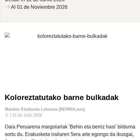
Al 01 de Noviembre 2026
Koloreztatutako barne bulkadak
Maialen Etxebeste Lekuona [BERRIA.eus]
| 15 de Julio 2026
Oaia Peruarena margolariak 'Behin eta berriz hasi' bilduma
sortu du. Erakusketa irailaren 5era arte egongo da ikusgai,