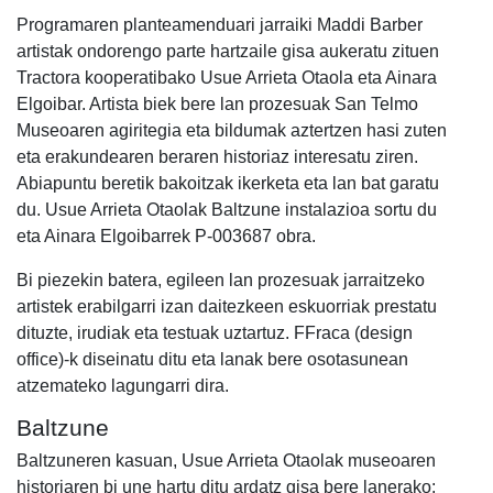
Programaren planteamenduari jarraiki Maddi Barber
artistak ondorengo parte hartzaile gisa aukeratu zituen
Tractora kooperatibako Usue Arrieta Otaola eta Ainara
Elgoibar. Artista biek bere lan prozesuak San Telmo
Museoaren agiritegia eta bildumak aztertzen hasi zuten
eta erakundearen beraren historiaz interesatu ziren.
Abiapuntu beretik bakoitzak ikerketa eta lan bat garatu
du. Usue Arrieta Otaolak Baltzune instalazioa sortu du
eta Ainara Elgoibarrek P-003687 obra.
Bi piezekin batera, egileen lan prozesuak jarraitzeko
artistek erabilgarri izan daitezkeen eskuorriak prestatu
dituzte, irudiak eta testuak uztartuz. FFraca (design
office)-k diseinatu ditu eta lanak bere osotasunean
atzemateko lagungarri dira.
Baltzune
Baltzuneren kasuan, Usue Arrieta Otaolak museoaren
historiaren bi une hartu ditu ardatz gisa bere lanerako: