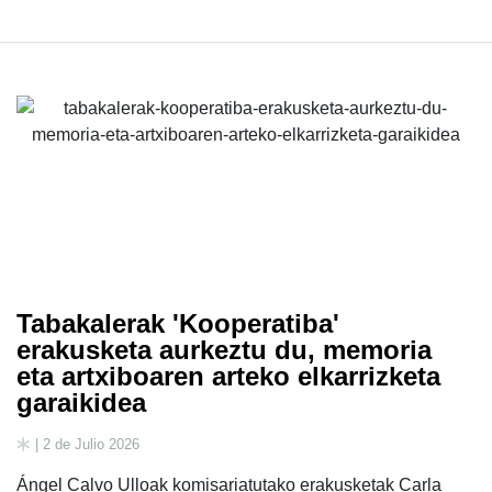
Tabakalerak 'Kooperatiba'
erakusketa aurkeztu du, memoria
eta artxiboaren arteko elkarrizketa
garaikidea
| 2 de Julio 2026
Ángel Calvo Ulloak komisariatutako erakusketak Carla