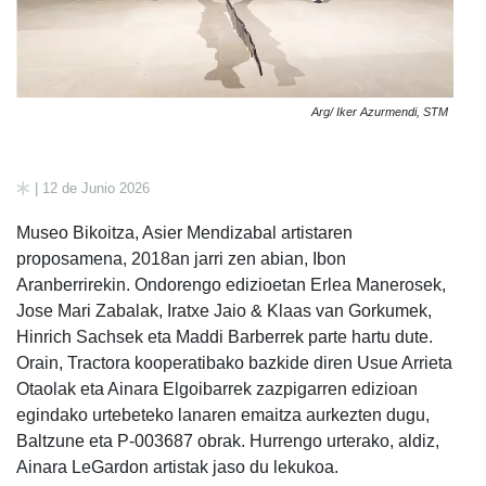
Arg/ Iker Azurmendi, STM
| 12 de Junio 2026
Museo Bikoitza, Asier Mendizabal artistaren
proposamena, 2018an jarri zen abian, Ibon
Aranberrirekin. Ondorengo edizioetan Erlea Manerosek,
Jose Mari Zabalak, Iratxe Jaio & Klaas van Gorkumek,
Hinrich Sachsek eta Maddi Barberrek parte hartu dute.
Orain, Tractora kooperatibako bazkide diren Usue Arrieta
Otaolak eta Ainara Elgoibarrek zazpigarren edizioan
egindako urtebeteko lanaren emaitza aurkezten dugu,
Baltzune eta P-003687 obrak. Hurrengo urterako, aldiz,
Ainara LeGardon artistak jaso du lekukoa.