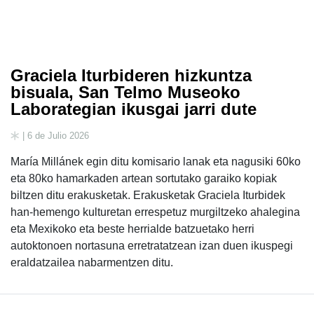
Graciela Iturbideren hizkuntza
bisuala, San Telmo Museoko
Laborategian ikusgai jarri dute
| 6 de Julio 2026
María Millánek egin ditu komisario lanak eta nagusiki 60ko
eta 80ko hamarkaden artean sortutako garaiko kopiak
biltzen ditu erakusketak. Erakusketak Graciela Iturbidek
han-hemengo kulturetan errespetuz murgiltzeko ahalegina
eta Mexikoko eta beste herrialde batzuetako herri
autoktonoen nortasuna erretratatzean izan duen ikuspegi
eraldatzailea nabarmentzen ditu.