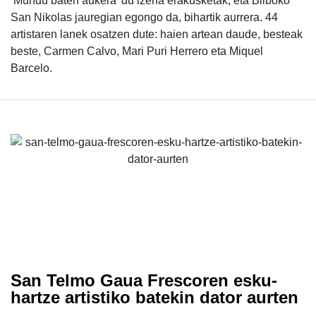
‘Mundu baten aukera' du izena erakusketak, eta Bilboko
San Nikolas jauregian egongo da, bihartik aurrera. 44
artistaren lanek osatzen dute: haien artean daude, besteak
beste, Carmen Calvo, Mari Puri Herrero eta Miquel
Barcelo.
San Telmo Gaua Frescoren esku-
hartze artistiko batekin dator aurten