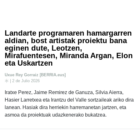
Landarte programaren hamargarren
aldian, bost artistak proiektu bana
eginen dute, Leotzen,
Mirafuentesen, Miranda Argan, Elon
eta Uskartzen
Uxue Rey Gorraiz [BERRIA.eus]
| 2 de Julio 2026
Iratxe Perez, Jaime Remirez de Ganuza, Silvia Aierra,
Hasier Larretxea eta Irantzu del Valle sortzaileak ariko dira
lanean. Hasiak dira herriekin harremanetan jartzen, eta
asmoa da proiektuak udazkenerako bukatzea.