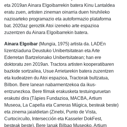
eta 2019an Ainara Elgoibarrekin batera Kinu Lantaldea
eratu zuen, artisten zineman oinarria duen hiruhileko
nazioarteko programazio eta autoformazio plataforma
bat. 2020az geroztik Atoi izeneko arte espazioa
zuzentzen du Ainara Elgoibarrekin batera.
Ainara Elgoibar
(Mungia, 1975) artista da. LADEn
lizentziaduna Deustuko Unibertsitatean eta Arte
Ederretan Bartzelonako Unibertsitatean; han ere
doktoratu zen 2019an. Tractora artisten kooperatibaren
bazkide sortzailea, Usue Arrietarekin batera zuzentzen
eta kudeatzen du Atoi espazioa, Tractorak bultzatua,
Bilbon. Bere lanean nabarmentzekoa da ikus-
entzunezkoa. Bere filmak erakusketa testuinguruetan
erakutsi dira (Tàpies Fundazioa, MACBA, Artium
Museoa, La Capella eta Carreras Múgica, besteak beste)
eta zinema jaialdietan (Zinebi, Punto de Vista,
Curtocircuíto, Intersección eta Kasseler DokFest,
besteak beste). Bere lanak Bilbao Museoko, Artium