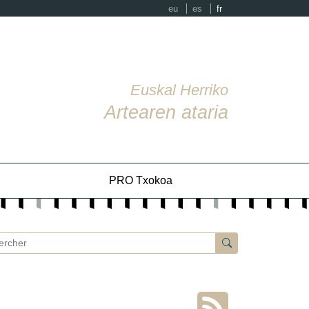
eu
es
fr
Euskal Herriko
Artearen ataria
PRO Txokoa