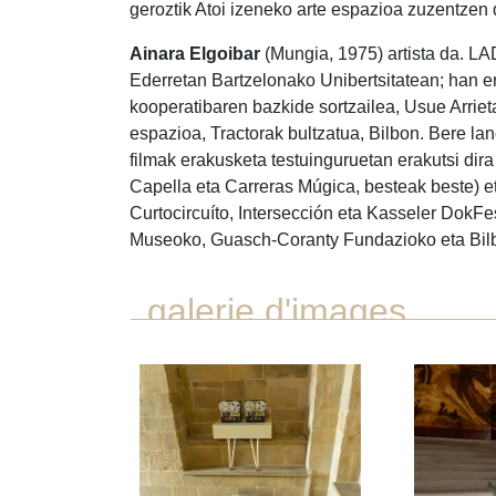
geroztik Atoi izeneko arte espazioa zuzentzen 
Ainara Elgoibar
(Mungia, 1975) artista da. LA
Ederretan Bartzelonako Unibertsitatean; han er
kooperatibaren bazkide sortzailea, Usue Arriet
espazioa, Tractorak bultzatua, Bilbon. Bere 
filmak erakusketa testuinguruetan erakutsi d
Capella eta Carreras Múgica, besteak beste) et
Curtocircuíto, Intersección eta Kasseler DokFe
Museoko, Guasch-Coranty Fundazioko eta Bil
galerie d'images