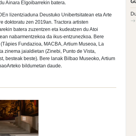
Gu
du Ainara Elgoibarrekin batera.
Du
DEn lizentziaduna Deustuko Unibertsitatean eta Arte
e doktoratu zen 2019an. Tractora artisten
arekin batera zuzentzen eta kudeatzen du Atoi
lanean nabarmentzekoa da ikus-entzunezkoa. Bere
ira (Tàpies Fundazioa, MACBA, Artium Museoa, La
a zinema jaialdietan (Zinebi, Punto de Vista,
st, besteak beste). Bere lanak Bilbao Museoko, Artium
baoArteko bildumetan daude.