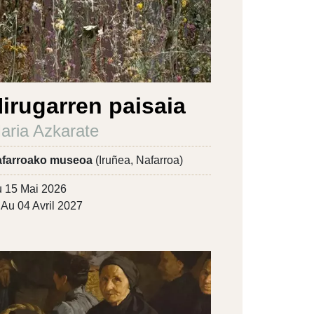
irugarren paisaia
aria Azkarate
farroako museoa
(Iruñea, Nafarroa)
 15 Mai 2026
Au 04 Avril 2027