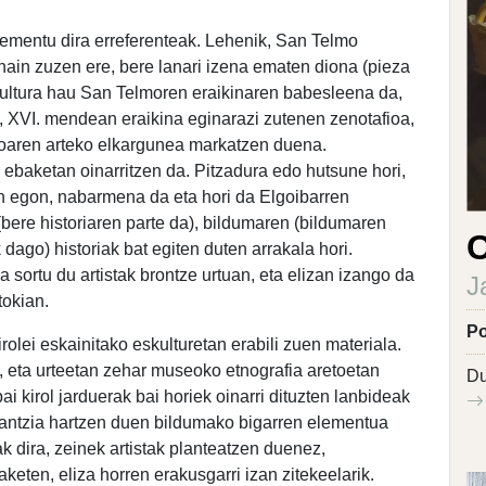
lementu dira erreferenteak. Lehenik, San Telmo
hain zuzen ere, bere lanari izena ematen diona (pieza
kultura hau San Telmoren eraikinaren babesleena da,
 XVI. mendean eraikina eginarazi zutenen zenotafioa,
eoaren arteko elkargunea markatzen duena.
n ebaketan oinarritzen da. Pitzadura edo hutsune hori,
in egon, nabarmena da eta hori da Elgoibarren
bere historiaren parte da), bildumaren (bildumaren
C
k dago) historiak bat egiten duten arrakala hori.
 sortu du artistak brontze urtuan, eta elizan izango da
J
tokian.
Po
olei eskainitako eskulturetan erabili zuen materiala.
 eta urteetan zehar museoko etnografia aretoetan
Du
ai kirol jarduerak bai horiek oinarri dituzten lanbideak
antzia hartzen duen bildumako bigarren elementua
k dira, zeinek artistak planteatzen duenez,
aketen, eliza horren erakusgarri izan zitekeelarik.