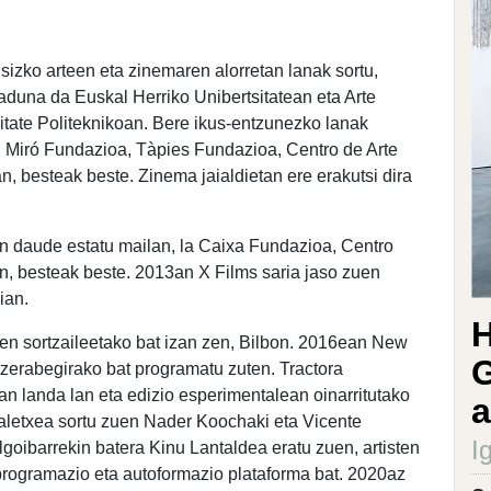
usizko arteen eta zinemaren alorretan lanak sortu,
iaduna da Euskal Herriko Unibertsitatean eta Arte
tate Politeknikoan. Bere ikus-entzunezko lanak
ra, Miró Fundazioa, Tàpies Fundazioa, Centro de Arte
esteak beste. Zinema jaialdietan ere erakutsi dira
an daude estatu mailan, la Caixa Fundazioa, Centro
, besteak beste. 2013an X Films saria jaso zuen
ian.
H
ren sortzaileetako bat izan zen, Bilbon. 2016ean New
G
zerabegirako bat programatu zuten. Tractora
n landa lan eta edizio esperimentalean oinarritutako
a
taletxea sortu zuen Nader Koochaki eta Vicente
I
oibarrekin batera Kinu Lantaldea eratu zuen, artisten
programazio eta autoformazio plataforma bat. 2020az