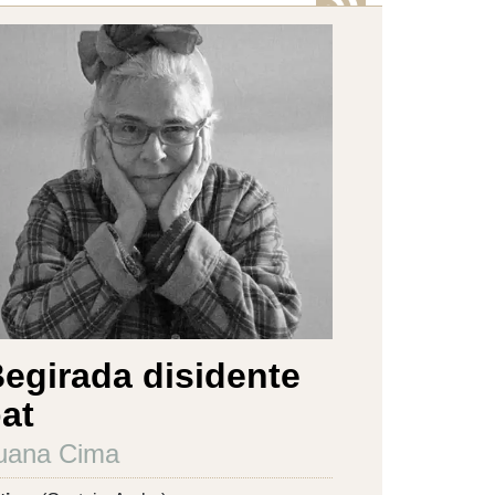
egirada disidente
at
uana Cima