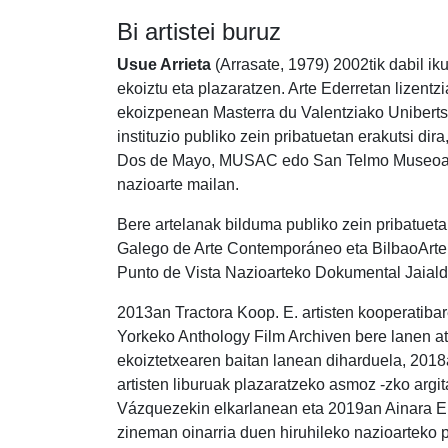
Bi artistei buruz
Usue Arrieta
(Arrasate, 1979) 2002tik dabil ik
ekoiztu eta plazaratzen. Arte Ederretan lizentz
ekoizpenean Masterra du Valentziako Unibertsi
instituzio publiko zein pribatuetan erakutsi di
Dos de Mayo, MUSAC edo San Telmo Museoan, b
nazioarte mailan.
Bere artelanak bilduma publiko zein pribatuet
Galego de Arte Contemporáneo eta BilbaoArten
Punto de Vista Nazioarteko Dokumental Jaiald
2013an Tractora Koop. E. artisten kooperatiba
Yorkeko Anthology Film Archiven bere lanen at
ekoiztetxearen baitan lanean diharduela, 2018a
artisten liburuak plazaratzeko asmoz -zko argi
Vázquezekin elkarlanean eta 2019an Ainara Elg
zineman oinarria duen hiruhileko nazioarteko 