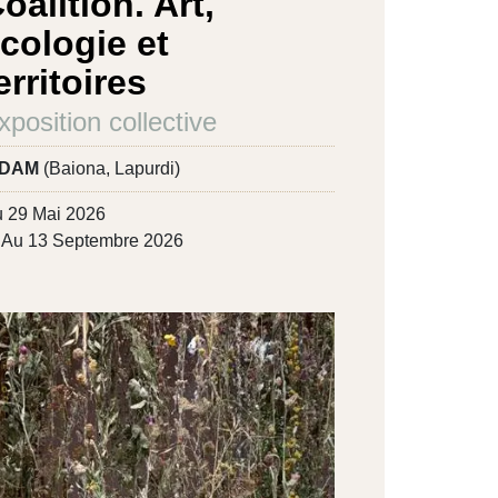
oalition. Art,
cologie et
erritoires
xposition collective
IDAM
(Baiona, Lapurdi)
 29 Mai 2026
Au 13 Septembre 2026