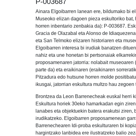
P-003687
Ainara Elgoibarren lanean ere, bildumako bi e
Museoko elizan dagoen pieza eskultoriko bat, 
horren inbentario zenbakia da): P-003687. Es
Gracia de Olazabal eta Alonso de Idiaquezena,
eta San Telmoko elizaren historiaren eta mus
Elgoibarren interesa bi irudiak banatzen ditue
nahiz eta une honetan bi pertsonaiak elkarrek
proposamenaren jatorria: nolabait museoaren (
parte da) eta eraikinaren (eraikinaren sorrerati
Pitzadura edo hutsune horren molde positibatua
ikusgai, jatorrian eskultura multzo hau zegoen 
Brontzea da Leon Barrenecheak euskal herri kir
Eskultura horiek 30eko hamarkadan egin ziren,
lanabes eta objektuekin batera erakutsi ziren, b
irudikatzeko. Elgoibarren proposamenean garr
Barrenechearen Idi-proba eskulturaren bi kopia
hargintzako lanbidea ere ilustratzeko balio zez