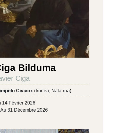
iga Bilduma
avier Ciga
mpelo Civivox
(Iruñea, Nafarroa)
 14 Février 2026
Au 31 Décembre 2026