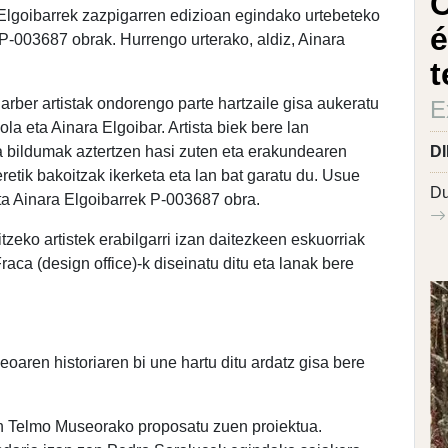
C
 Elgoibarrek zazpigarren edizioan egindako urtebeteko
é
P-003687 obrak. Hurrengo urterako, aldiz, Ainara
t
rber artistak ondorengo parte hartzaile gisa aukeratu
E
la eta Ainara Elgoibar. Artista biek bere lan
 bildumak aztertzen hasi zuten eta erakundearen
D
eretik bakoitzak ikerketa eta lan bat garatu du. Usue
Du
eta Ainara Elgoibarrek P-003687 obra.
tzeko artistek erabilgarri izan daitezkeen eskuorriak
Fraca (design office)-k diseinatu ditu eta lanak bere
aren historiaren bi une hartu ditu ardatz gisa bere
 Telmo Museorako proposatu zuen proiektua.