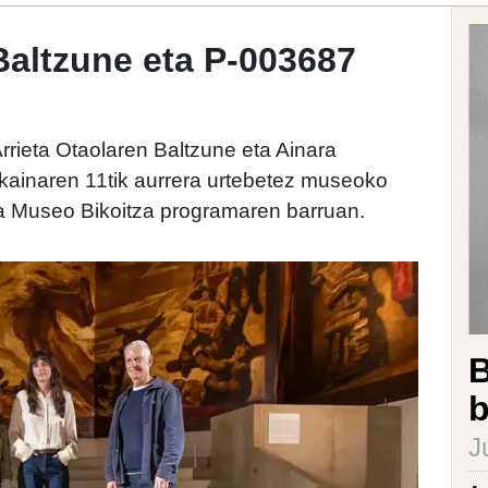
altzune eta P-003687
rrieta Otaolaren Baltzune eta Ainara
ainaren 11tik aurrera urtebetez museoko
ira Museo Bikoitza programaren barruan.
B
b
J