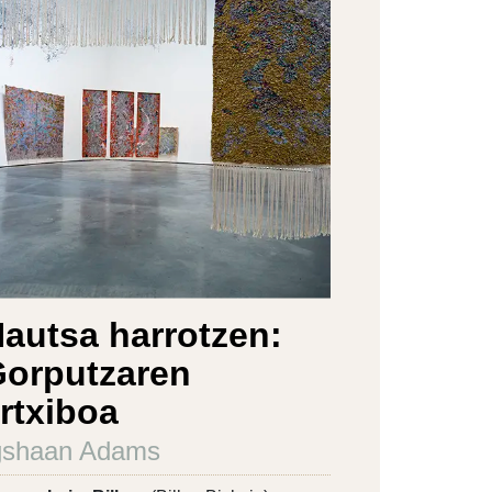
autsa harrotzen:
orputzaren
rtxiboa
gshaan Adams