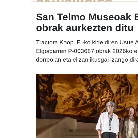
San Telmo Museoak B
obrak aurkezten ditu
Tractora Koop. E.-ko kide diren Usue A
Elgoibarren P-003687 obrak 2026ko ek
dorreoian eta elizan ikusgai izango d