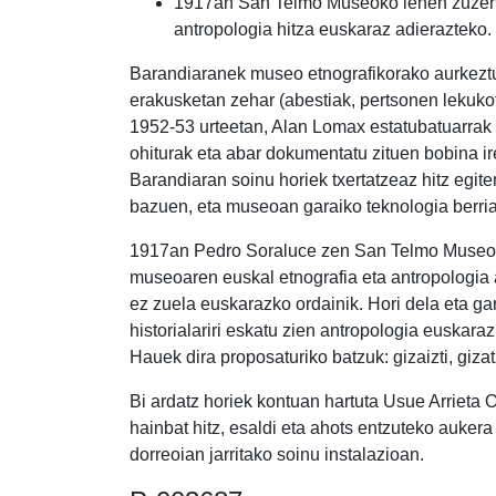
1917an San Telmo Museoko lehen zuzend
antropologia hitza euskaraz adierazteko.
Barandiaranek museo etnografikorako aurkeztut
erakusketan zehar (abestiak, pertsonen lekukot
1952-53 urteetan, Alan Lomax estatubatuarrak 
ohiturak eta abar dokumentatu zituen bobina ir
Barandiaran soinu horiek txertatzeaz hitz egit
bazuen, eta museoan garaiko teknologia berri
1917an Pedro Soraluce zen San Telmo Museoko
museoaren euskal etnografia eta antropologia 
ez zuela euskarazko ordainik. Hori dela eta gar
historialariri eskatu zien antropologia euskara
Hauek dira proposaturiko batzuk: gizaizti, gizat
Bi ardatz horiek kontuan hartuta Usue Arrieta 
hainbat hitz, esaldi eta ahots entzuteko auke
dorreoian jarritako soinu instalazioan.