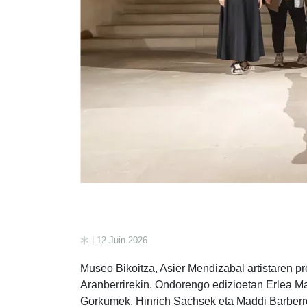
| 12 Juin 2026
Museo Bikoitza, Asier Mendizabal artistaren p
Aranberrirekin. Ondorengo edizioetan Erlea Ma
Gorkumek, Hinrich Sachsek eta Maddi Barberrek