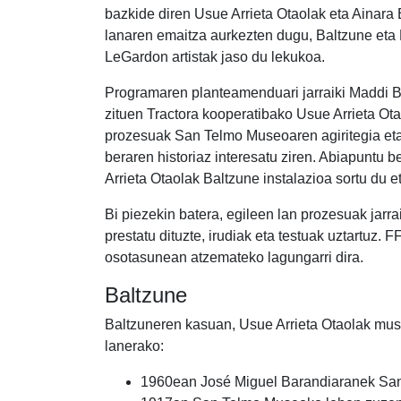
bazkide diren Usue Arrieta Otaolak eta Ainara
lanaren emaitza aurkezten dugu, Baltzune eta 
LeGardon artistak jaso du lekukoa.
Programaren planteamenduari jarraiki Maddi Ba
zituen Tractora kooperatibako Usue Arrieta Otao
prozesuak San Telmo Museoaren agiritegia eta
beraren historiaz interesatu ziren. Abiapuntu b
Arrieta Otaolak Baltzune instalazioa sortu du 
Bi piezekin batera, egileen lan prozesuak jarrai
prestatu dituzte, irudiak eta testuak uztartuz. F
osotasunean atzemateko lagungarri dira.
Baltzune
Baltzuneren kasuan, Usue Arrieta Otaolak museo
lanerako:
1960ean José Miguel Barandiaranek San