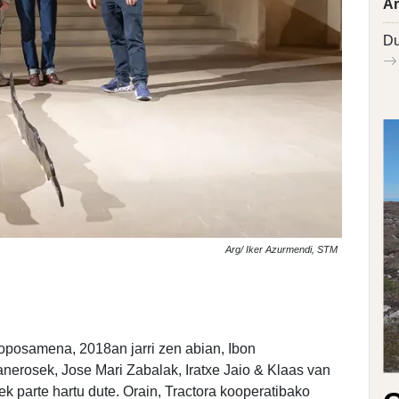
Ar
Du
Arg/ Iker Azurmendi, STM
roposamena, 2018an jarri zen abian, Ibon
nerosek, Jose Mari Zabalak, Iratxe Jaio & Klaas van
 parte hartu dute. Orain, Tractora kooperatibako