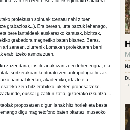
aria izan zen Pedro Soralucek egindako saiakera
ako proiektuan soinuak txertatu nahi zituen
ze grabazioak...). Era berean, urte batzuk lehenago,
eta bere lantaldeak euskarazko kantuak, bizitzak,
ekiko grabadora magnetiko baten bitartez. Beraz,
H
en ari zenean, ziurrenik Lomaxen proiektuaren berri
M
ak erabiltzeko asmoa zuen.
 zuzendaria, instituzioak izan zuen lehenengoa, eta
Na
atala sortzerakoan konturatu zen antropologia hitzak
Du
aiko hainbat ikerlari, akademiko, idazle eta
z esateko zein hitz erabiliko luketen proposatzeko.
zazkunde, euskal gizatitun zatia, gizaerako izkuntza....
Otaolak proposatzen digun lanak hitz horiek eta beste
ra emango digu magnetofono baten bitartez, museoko