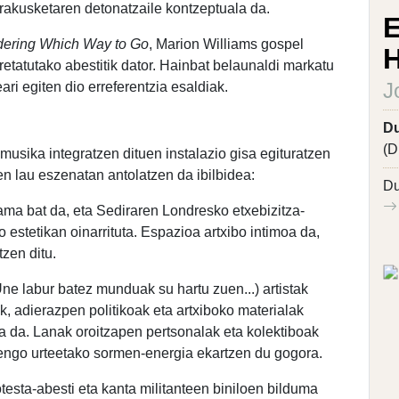
 erakusketaren detonatzaile kontzeptuala da.
E
ering Which Way to Go
, Marion Williams gospel
H
pretatutako abestitik dator. Hainbat belaunaldi markatu
J
ari egiten dio erreferentzia esaldiak.
Du
(D
usika integratzen dituen instalazio gisa egituratzen
en lau eszenatan antolatzen da ibilbidea:
Du
ama bat da, eta Sediraren Londresko etxebizitza-
estetikan oinarrituta. Espazioa artxibo intimoa da,
tzen ditu.
ne labur batez munduak su hartu zuen...) artistak
ak, adierazpen politikoak eta artxiboko materialak
ta da. Lanak oroitzapen pertsonalak eta kolektiboak
rengo urteetako sormen-energia ekartzen du gogora.
rotesta-abesti eta kanta militanteen biniloen bilduma