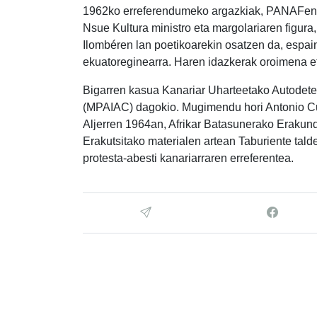
1962ko erreferendumeko argazkiak, PANAFen 
Nsue Kultura ministro eta margolariaren figura
Ilombéren lan poetikoarekin osatzen da, espa
ekuatoreginearra. Haren idazkerak oroimena e
Bigarren kasua Kanariar Uharteetako Autodet
(MPAIAC) dagokio. Mugimendu hori Antonio Cubil
Aljerren 1964an, Afrikar Batasunerako Erakund
Erakutsitako materialen artean Taburiente ta
protesta-abesti kanariarraren erreferentea.