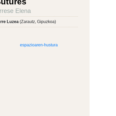
utures
rrese Elena
rre Luzea
(Zarautz, Gipuzkoa)