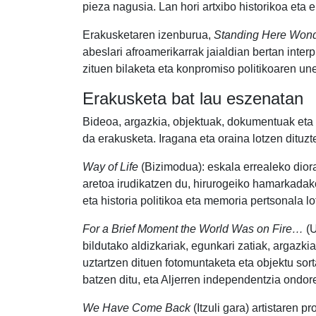
pieza nagusia. Lan hori artxibo historikoa eta
Erakusketaren izenburua,
Standing Here Wond
abeslari afroamerikarrak jaialdian bertan inter
zituen bilaketa eta konpromiso politikoaren une
Erakusketa bat lau eszenatan
Bideoa, argazkia, objektuak, dokumentuak eta m
da erakusketa. Iragana eta oraina lotzen dituzt
Way of Life
(Bizimodua): eskala errealeko dior
aretoa irudikatzen du, hirurogeiko hamarkadako 
eta historia politikoa eta memoria pertsonala lo
For a Brief Moment the World Was on Fire…
(U
bildutako aldizkariak, egunkari zatiak, argazki
uztartzen dituen fotomuntaketa eta objektu sor
batzen ditu, eta Aljerren independentzia ondo
We Have Come Back
(Itzuli gara) artistaren p