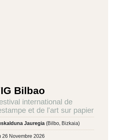
IG Bilbao
estival international de
'estampe et de l'art sur papier
skalduna Jauregia
(Bilbo, Bizkaia)
 26 Novembre 2026