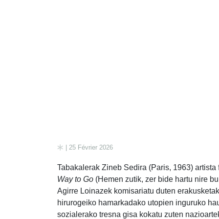
| 25 Février 2026
Tabakalerak Zineb Sedira (Paris, 1963) artista f
Way to Go
(Hemen zutik, zer bide hartu nire b
Agirre Loinazek komisariatu duten erakusketak 
hirurogeiko hamarkadako utopien inguruko haus
sozialerako tresna gisa kokatu zuten nazioar