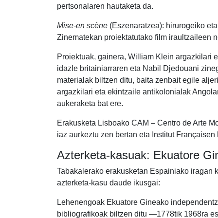
pertsonalaren hautaketa da.
Mise-en scène
(Eszenaratzea): hirurogeiko et
Zinematekan proiektatutako film iraultzaileen 
Proiektuak, gainera, William Klein argazkilari 
idazle britainiarraren eta Nabil Djedouani zinegi
materialak biltzen ditu, baita zenbait egile al
argazkilari eta ekintzaile antikolonialak Ang
aukeraketa bat ere.
Erakusketa Lisboako CAM – Centro de Arte Mo
iaz aurkeztu zen bertan eta Institut Françaisen
Azterketa-kasuak: Ekuatore Gin
Tabakalerako erakusketan Espainiako iragan kol
azterketa-kasu daude ikusgai:
Lehenengoak Ekuatore Gineako independentzia 
bibliografikoak biltzen ditu —1778tik 1968ra 