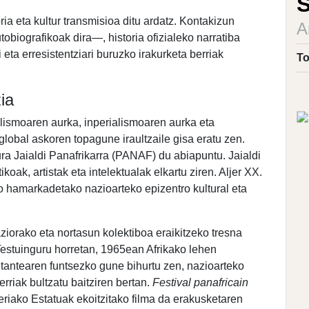
S
ia eta kultur transmisioa ditu ardatz. Kontakizun
A
obiografikoak dira—, historia ofizialeko narratiba
 eta erresistentziari buruzko irakurketa berriak
To
ia
nialismoaren aurka, inperialismoaren aurka eta
obal askoren topagune iraultzaile gisa eratu zen.
a Jaialdi Panafrikarra (PANAF) du abiapuntu. Jaialdi
koak, artistak eta intelektualak elkartu ziren. Aljer XX.
 hamarkadetako nazioarteko epizentro kultural eta
ziorako eta nortasun kolektiboa eraikitzeko tresna
Testuinguru horretan, 1965ean Afrikako lehen
itantearen funtsezko gune bihurtu zen, nazioarteko
rriak bultzatu baitziren bertan.
Festival panafricain
riako Estatuak ekoitzitako filma da erakusketaren