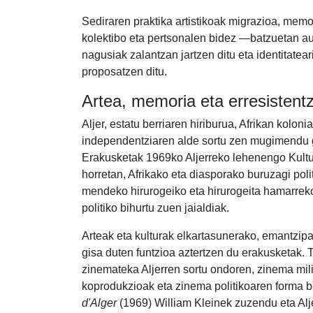
Sediraren praktika artistikoak migrazioa, memor
kolektibo eta pertsonalen bidez —batzuetan aut
nagusiak zalantzan jartzen ditu eta identitateari
proposatzen ditu.
Artea, memoria eta erresistentz
Aljer, estatu berriaren hiriburua, Afrikan kolo
independentziaren alde sortu zen mugimendu gl
Erakusketak 1969ko Aljerreko lehenengo Kultur
horretan, Afrikako eta diasporako buruzagi politi
mendeko hirurogeiko eta hirurogeita hamarreko
politiko bihurtu zuen jaialdiak.
Arteak eta kulturak elkartasunerako, emantzipa
gisa duten funtzioa aztertzen du erakusketak. 
zinemateka Aljerren sortu ondoren, zinema mil
koprodukzioak eta zinema politikoaren forma be
d'Alger
(1969) William Kleinek zuzendu eta Alje