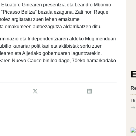
Ekuatore Ginearen presentzia eta Leandro Mbomio
, "Picasso Beltza" bezala ezaguna. Zati hori Raquel
inolez argitaratu zuen lehen emakume
ta emakumeen autoezagutza aldarrikatzen ditu.
erminazio eta Independentziaren aldeko Mugimenduari
lo kanariar politikari eta aktibistak sortu zuen
earen eta Aljeriako gobernuaren laguntzarekin.
ldearen Nuevo Cauce biniloa dago, 70eko hamarkadako
E
Re
Du