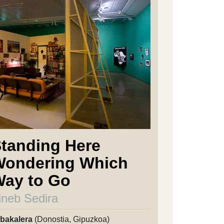
tanding Here
Wondering Which
ay to Go
ineb Sedira
bakalera
(Donostia, Gipuzkoa)