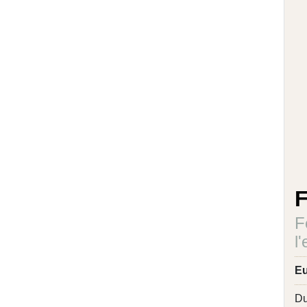
F
F
l
Eu
Du