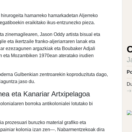
a hirurogeita hamarreko hamarkadetan Aljerreko
negatiboekin eraikitako ikus-entzunezko pieza.
eta zinemagilearen, Jason Oddy artista bisual eta
le eta ikertzaile franko-aljeriarraren lanak eta
C
jeriar ezezagunen argazkiak eta Boubaker Adjali
olan eta Mozambiken 1970ean ateratako irudien
J
Po
derna Gulbenkian zentroarekin koproduzituta dago,
 laguntza jaso du.
Du
ea eta Kanariar Artxipelagoa
onialaren borroka antikolonialei lotutako bi
prozesuari buruzko material grafiko eta
espainiar kolonia izan zen—. Nabarmentzekoak dira