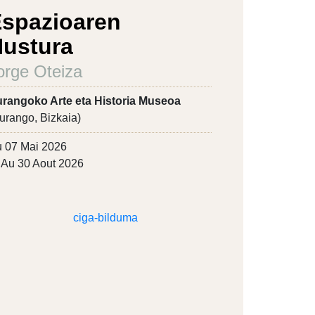
spazioaren
ustura
orge Oteiza
rangoko Arte eta Historia Museoa
urango, Bizkaia)
 07 Mai 2026
Au 30 Aout 2026