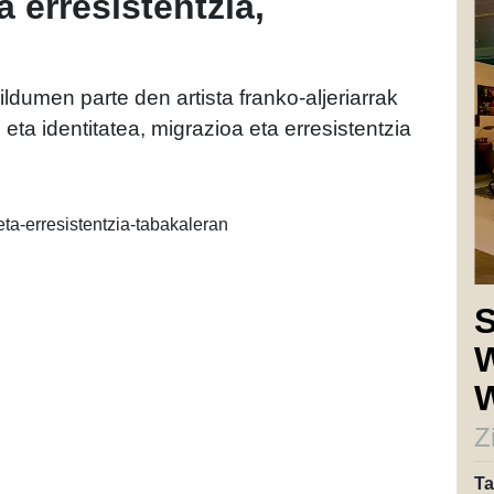
a erresistentzia,
dumen parte den artista franko-aljeriarrak
eta identitatea, migrazioa eta erresistentzia
S
W
Z
Ta