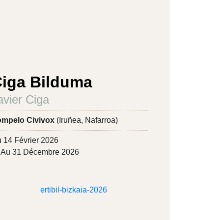
iga Bilduma
avier Ciga
mpelo Civivox
(Iruñea, Nafarroa)
 14 Février 2026
Au 31 Décembre 2026