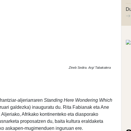
Du
Zineb Sedira. Arg/ Tabakalera
rantziar-aljeriarraren
Standing Here Wondering Which
uruari galdezka) inauguratu du. Rita Fabianak eta Ane
Aljeriako, Afrikako kontinenteko eta diasporako
narketa proposatzen du, baita kultura eraldaketa
teko askapen-mugimenduen inguruan ere.