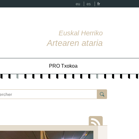
eu
es
fr
Euskal Herriko
Artearen ataria
PRO Txokoa