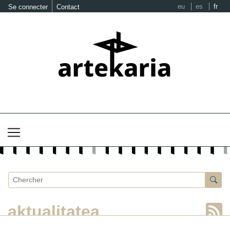
eu
es
fr
Se connecter
Contact
aktualitatea