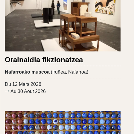
Orainaldia fikzionatzea
Nafarroako museoa
(Iruñea, Nafarroa)
Du 12 Mars 2026
Au 30 Aout 2026