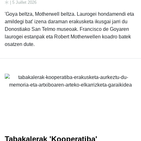
| 5 Juillet 2026
'Goya beltza, Motherwell beltza. Laurogei hondamendi eta
amildegi bat' izena daraman erakusketa ikusgai jarri du
Donostiako San Telmo museoak. Francisco de Goyaren
laurogei estanpak eta Robert Motherwellen koadro batek
osatzen dute.
Tabakalerak 'Kooperatiba'