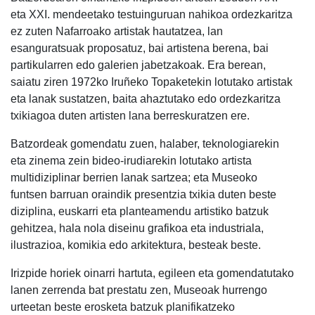
eta XXI. mendeetako testuinguruan nahikoa ordezkaritza
ez zuten Nafarroako artistak hautatzea, lan
esanguratsuak proposatuz, bai artistena berena, bai
partikularren edo galerien jabetzakoak. Era berean,
saiatu ziren 1972ko Iruñeko Topaketekin lotutako artistak
eta lanak sustatzen, baita ahaztutako edo ordezkaritza
txikiagoa duten artisten lana berreskuratzen ere.
Batzordeak gomendatu zuen, halaber, teknologiarekin
eta zinema zein bideo-irudiarekin lotutako artista
multidiziplinar berrien lanak sartzea; eta Museoko
funtsen barruan oraindik presentzia txikia duten beste
diziplina, euskarri eta planteamendu artistiko batzuk
gehitzea, hala nola diseinu grafikoa eta industriala,
ilustrazioa, komikia edo arkitektura, besteak beste.
Irizpide horiek oinarri hartuta, egileen eta gomendatutako
lanen zerrenda bat prestatu zen, Museoak hurrengo
urteetan beste erosketa batzuk planifikatzeko