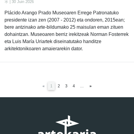
| 30 Juin 2026
Plácido Arango Prado Museoaren Errege Patronatuko
presidente izan zen (2007 - 2012) eta ondoren, 2015ean;
bere antzinako arte-bildumako 25 maisulan eman zituen
dohaintzan. Museoaren berriz irekitzeak Norman Fosterrek
eta Luis María Uriartek diseinatutako handitze
arkitektonikoaren amaierarekin dator.
(current)
«
1
2
3
4
...
»