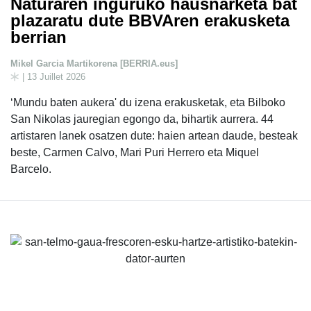
Naturaren inguruko hausnarketa bat
plazaratu dute BBVAren erakusketa
berrian
Mikel Garcia Martikorena [BERRIA.eus]
| 13 Juillet 2026
‘Mundu baten aukera' du izena erakusketak, eta Bilboko
San Nikolas jauregian egongo da, bihartik aurrera. 44
artistaren lanek osatzen dute: haien artean daude, besteak
beste, Carmen Calvo, Mari Puri Herrero eta Miquel
Barcelo.