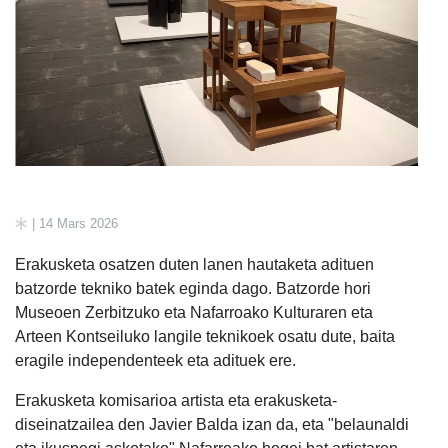
| 14 Mars 2026
Erakusketa osatzen duten lanen hautaketa adituen
batzorde tekniko batek eginda dago. Batzorde hori
Museoen Zerbitzuko eta Nafarroako Kulturaren eta
Arteen Kontseiluko langile teknikoek osatu dute, baita
eragile independenteek eta adituek ere.
Erakusketa komisarioa artista eta erakusketa-
diseinatzailea den Javier Balda izan da, eta "belaunaldi