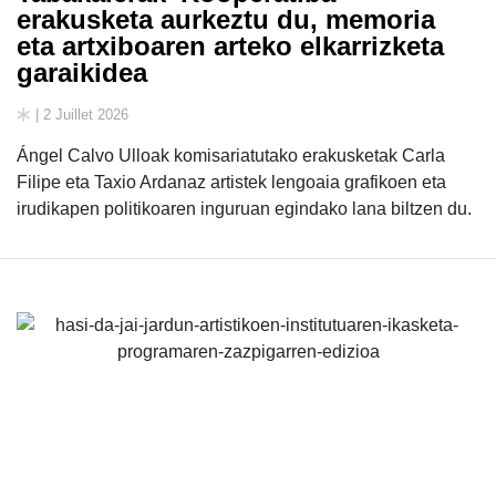
erakusketa aurkeztu du, memoria
eta artxiboaren arteko elkarrizketa
garaikidea
| 2 Juillet 2026
Ángel Calvo Ulloak komisariatutako erakusketak Carla
Filipe eta Taxio Ardanaz artistek lengoaia grafikoen eta
irudikapen politikoaren inguruan egindako lana biltzen du.