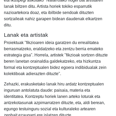
eta ikuspegi askotako" Nafarroako hogei bat artistaren
lanak biltzen ditu. Artista horiek tokiko esparrutik
nazioartekora doaz, eta ibilbide sendoak dituzten
sortzaileak nahiz garapen bidean daudenak elkartzen
ditu.
Lanak eta artistak
Proiektuak "fikzioaren ideia garatzen du errealitatea
berrasmatzeko, eraldatzeko eta zentzu berria emateko
estrategia gisa". Horrela, artistek "fikzioak sortzen dituzte
beren lanetan orainaldia galdekatzeko, eta hizkuntza
formal eta kontzeptualen bidez egoera indibidualak zein
kolektiboak adierazten dituzte".
Zehazki, erakusketako lanak hiru ardatz kontzeptualen
inguruan antolatuta daude: paisaia, materia eta
identitatea. Kontzeptu horiek lanen arteko loturak eta
antzekotasunak azpimarratzen dituzte, eta, aldi berean,
egungo testuinguru sozial eta kulturaleko artearen
zenbait ezaugarri ere islatzen dituzte.