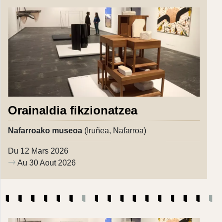
Orainaldia fikzionatzea
Nafarroako museoa
(Iruñea, Nafarroa)
Du 12 Mars 2026
Au 30 Aout 2026