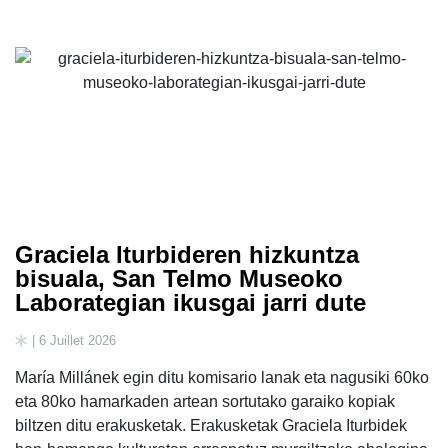
Graciela Iturbideren hizkuntza
bisuala, San Telmo Museoko
Laborategian ikusgai jarri dute
| 6 Juillet 2026
María Millánek egin ditu komisario lanak eta nagusiki 60ko
eta 80ko hamarkaden artean sortutako garaiko kopiak
biltzen ditu erakusketak. Erakusketak Graciela Iturbidek