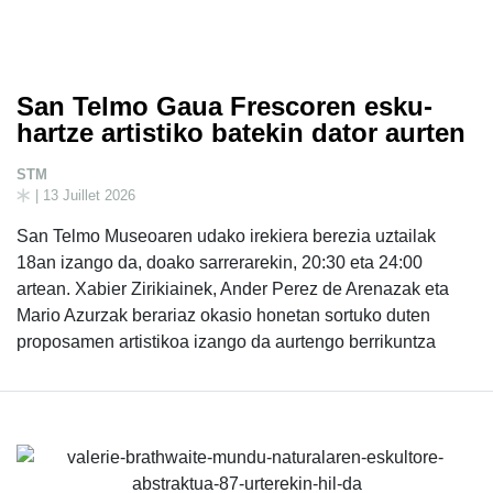
San Telmo Gaua Frescoren esku-
hartze artistiko batekin dator aurten
STM
| 13 Juillet 2026
San Telmo Museoaren udako irekiera berezia uztailak
18an izango da, doako sarrerarekin, 20:30 eta 24:00
artean. Xabier Zirikiainek, Ander Perez de Arenazak eta
Mario Azurzak berariaz okasio honetan sortuko duten
proposamen artistikoa izango da aurtengo berrikuntza