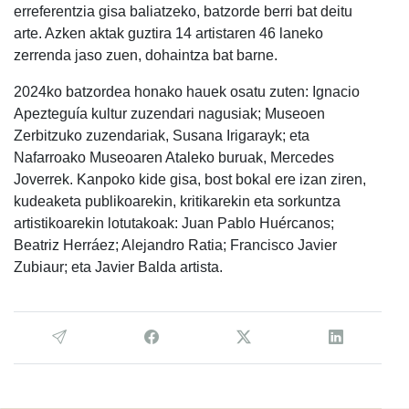
erreferentzia gisa baliatzeko, batzorde berri bat deitu
arte. Azken aktak guztira 14 artistaren 46 laneko
zerrenda jaso zuen, dohaintza bat barne.
2024ko batzordea honako hauek osatu zuten: Ignacio
Apezteguía kultur zuzendari nagusiak; Museoen
Zerbitzuko zuzendariak, Susana Irigarayk; eta
Nafarroako Museoaren Ataleko buruak, Mercedes
Joverrek. Kanpoko kide gisa, bost bokal ere izan ziren,
kudeaketa publikoarekin, kritikarekin eta sorkuntza
artistikoarekin lotutakoak: Juan Pablo Huércanos;
Beatriz Herráez; Alejandro Ratia; Francisco Javier
Zubiaur; eta Javier Balda artista.