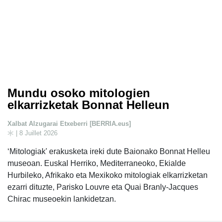
Mundu osoko mitologien
elkarrizketak Bonnat Helleun
Xalbat Alzugarai Etxeberri [BERRIA.eus]
| 8 Juillet 2026
‘Mitologiak' erakusketa ireki dute Baionako Bonnat Helleu
museoan. Euskal Herriko, Mediterraneoko, Ekialde
Hurbileko, Afrikako eta Mexikoko mitologiak elkarrizketan
ezarri dituzte, Parisko Louvre eta Quai Branly-Jacques
Chirac museoekin lankidetzan.