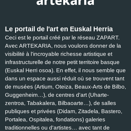
Le portail de l'art en Euskal Herria
Ceci est le portail créé par le réseau ZAPART.
Avec ARTEKARIA, nous voulons donner de la
visibilité à l'incroyable richesse artistique et
infrastructurelle de notre petit territoire basque
(Euskal Herri osoa). En effet, il nous semble que
dans un espace aussi réduit où se trouvent tant
de musées (Artium, Oteiza, Beaux-Arts de Bilbo,
Guggenheim…), de centres d'art (Uharte-
zentroa, Tabakalera, Bilbaoarte…), de salles
publiques et privées (Didam, Zitadela, Bastero,
Portalea, Ospitalea, fondations) galeries
traditionnelles ou d'artistes… avec tant de