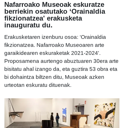
Nafarroako Museoak eskuratze
berriekin osatutako ‘Orainaldia
fikzionatzea' erakusketa
inauguratu du.
Erakusketaren izenburu osoa: ‘Orainaldia
fikzionatzea. Nafarroako Museoaren arte
garaikidearen eskuraketak 2021-2024'.
Proposamena aurtengo abuztuaren 30era arte
bisitatu ahal izango da, eta guztira 53 obra eta
bi dohaintza biltzen ditu, Museoak azken
urteotan eskuratu dituenak.