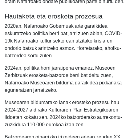
orain Nafarroako ondare publikoaren parte bihurtu den.
Hautaketa eta erosketa prozesua
2020an, Nafarroako Gobernuak arte garaikidea
eskuratzeko politika berri bat jarri zuen abian, COVID-
19k Nafarroako kultur sektorean utzitako krisiaren
ondorio batzuk arintzeko asmoz. Horretarako, aholku-
batzordea sortu zuten.
2024an, politika horri jarraipena emanez, Museoen
Zerbitzuak erosketa-batzorde berri bat deitu zuen,
Nafarroako Museoaren bilduma garaikidea pixkanaka
eguneratzen jarraitzeko.
Museoaren bildumarako lanak erosteko prozesu hau
2024-2027 aldirako Kulturaren Plan Estrategikoaren
ildoetan kokatu zen. 2024ko batzorderako aurrekontu-
zuzkidura 110.000 eurokoa izan zen.
Batzordearen oinarrizko irizpideen artean zeuden XX.