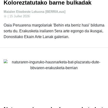
Koloreztatutako barne bulkadak
Maialen Etxebeste Lekuona [BERRIA.eus]
| 15 Juillet 2026
Oaia Peruarena margolariak 'Behin eta berriz hasi' bilduma
sortu du. Erakusketa irailaren 5era arte egongo da ikusgai,
Donostiako Ekain Arte Lanak galerian.