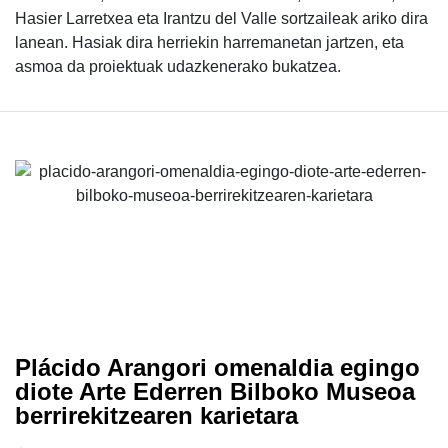
Hasier Larretxea eta Irantzu del Valle sortzaileak ariko dira
lanean. Hasiak dira herriekin harremanetan jartzen, eta
asmoa da proiektuak udazkenerako bukatzea.
Plácido Arangori omenaldia egingo
diote Arte Ederren Bilboko Museoa
berrirekitzearen karietara