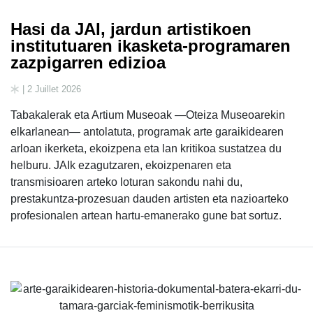
Hasi da JAI, jardun artistikoen
institutuaren ikasketa-programaren
zazpigarren edizioa
| 2 Juillet 2026
Tabakalerak eta Artium Museoak —Oteiza Museoarekin
elkarlanean— antolatuta, programak arte garaikidearen
arloan ikerketa, ekoizpena eta lan kritikoa sustatzea du
helburu. JAIk ezagutzaren, ekoizpenaren eta
transmisioaren arteko loturan sakondu nahi du,
prestakuntza-prozesuan dauden artisten eta nazioarteko
profesionalen artean hartu-emanerako gune bat sortuz.