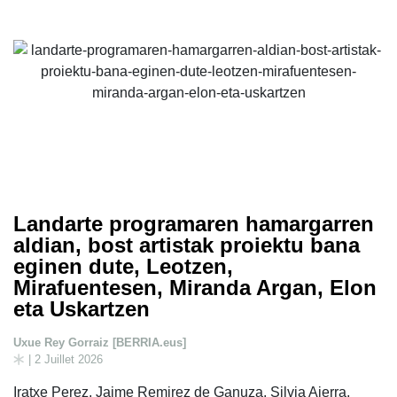
Landarte programaren hamargarren
aldian, bost artistak proiektu bana
eginen dute, Leotzen,
Mirafuentesen, Miranda Argan, Elon
eta Uskartzen
Uxue Rey Gorraiz [BERRIA.eus]
| 2 Juillet 2026
Iratxe Perez, Jaime Remirez de Ganuza, Silvia Aierra,