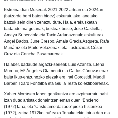
Estreinaldian Museoak 2021-2022 artean eta 2024an
(batzorde berri baten bidez) eskuratutako lanetako
batzuk zein diren zehaztu dute. Hala, erakusketan
badaude margolanak, besteak beste, Jose Castiella,
Amaya Suberviola eta Taxio Ardanazenak; eskulturak
Ángel Bados, June Crespo, Amaia Gracia Azqueta, Rafa
Munárriz eta Maite Vélazenak; eta ilustrazioak César
Oroz eta Concha Pasamarenak.
Halaber, badaude argazki-serieak Luis Azanza, Elena
Moreno, Mª Ángeles Otamendi eta Carlos Cánovasenak;
baita ikus-entzunezko piezak ere Irati Gorostidi, Maddi
Barber, Txaro Fontalba eta Giulia Testa kolektiboarenak.
Xabier Morrásen lanen gehikuntza ere azpimarratu nahi
izan dute: artistak dohaintzan eman duen ‘Encierro'
(1972) lana, eta ‘Cristo amordazado' pieza historikoa
(1972), zeina 1972ko Iruñeako Topaketekin lotua den eta