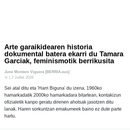
Arte garaikidearen historia
dokumental batera ekarri du Tamara
Garciak, feminismotik berrikusita
June Montero Viguera [BERRIA.eus]
| 2 Juillet 2026
Sei atal ditu eta 'Harri Biguna' du izena. 1960ko
hamarkadatik 2000ko hamarkadara bitartean, kontakizun
ofizialetik kanpo geratu direnen ahotsak jasotzen ditu
lanak. Haren sorkuntzan emakumeek baino ez dute parte
hartu.