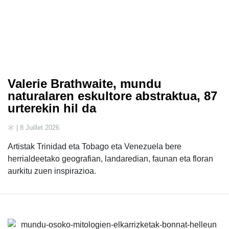
Valerie Brathwaite, mundu
naturalaren eskultore abstraktua, 87
urterekin hil da
| 8 Juillet 2026
Artistak Trinidad eta Tobago eta Venezuela bere
herrialdeetako geografian, landaredian, faunan eta floran
aurkitu zuen inspirazioa.