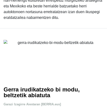
han-hemengo kulturetan errespetuz murgiltzeko ahalegina
eta Mexikoko eta beste herrialde batzuetako herri
autoktonoen nortasuna erretratatzean izan duen ikuspegi
eraldatzailea nabarmentzen ditu.
Gerra irudikatzeko bi modu,
beltzetik abiatuta
Garazi Izagirre Aiestaran [BERRIA.eus]