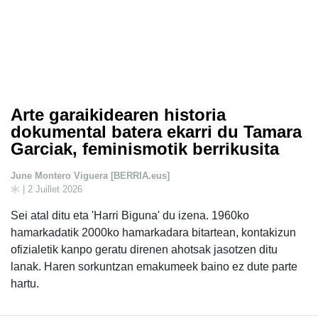
Arte garaikidearen historia
dokumental batera ekarri du Tamara
Garciak, feminismotik berrikusita
June Montero Viguera [BERRIA.eus]
| 2 Juillet 2026
Sei atal ditu eta 'Harri Biguna' du izena. 1960ko
hamarkadatik 2000ko hamarkadara bitartean, kontakizun
ofizialetik kanpo geratu direnen ahotsak jasotzen ditu
lanak. Haren sorkuntzan emakumeek baino ez dute parte
hartu.