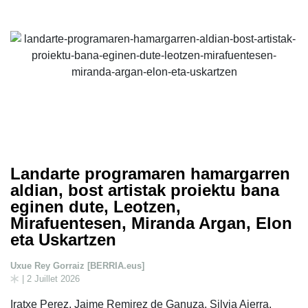
Landarte programaren hamargarren
aldian, bost artistak proiektu bana
eginen dute, Leotzen,
Mirafuentesen, Miranda Argan, Elon
eta Uskartzen
Uxue Rey Gorraiz [BERRIA.eus]
| 2 Juillet 2026
Iratxe Perez, Jaime Remirez de Ganuza, Silvia Aierra,