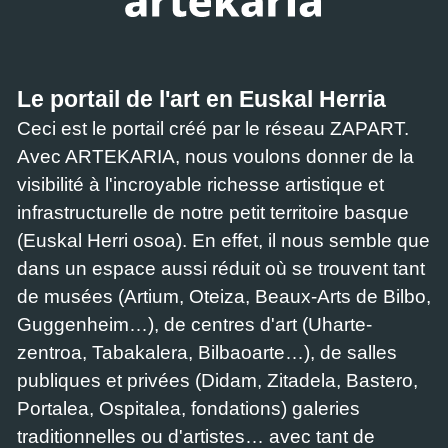
Le portail de l'art en Euskal Herria
Ceci est le portail créé par le réseau ZAPART.
Avec ARTEKARIA, nous voulons donner de la
visibilité à l'incroyable richesse artistique et
infrastructurelle de notre petit territoire basque
(Euskal Herri osoa). En effet, il nous semble que
dans un espace aussi réduit où se trouvent tant
de musées (Artium, Oteiza, Beaux-Arts de Bilbo,
Guggenheim…), de centres d'art (Uharte-
zentroa, Tabakalera, Bilbaoarte…), de salles
publiques et privées (Didam, Zitadela, Bastero,
Portalea, Ospitalea, fondations) galeries
traditionnelles ou d'artistes… avec tant de