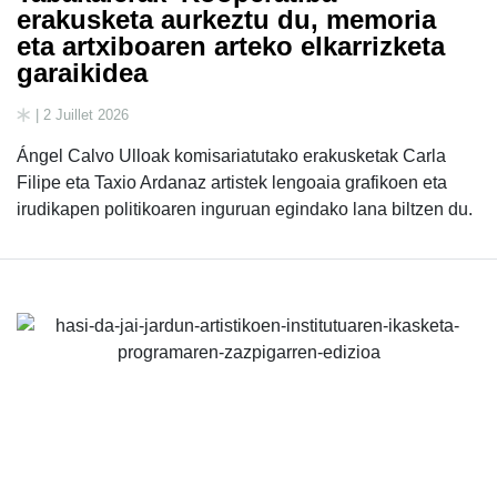
erakusketa aurkeztu du, memoria
eta artxiboaren arteko elkarrizketa
garaikidea
| 2 Juillet 2026
Ángel Calvo Ulloak komisariatutako erakusketak Carla
Filipe eta Taxio Ardanaz artistek lengoaia grafikoen eta
irudikapen politikoaren inguruan egindako lana biltzen du.