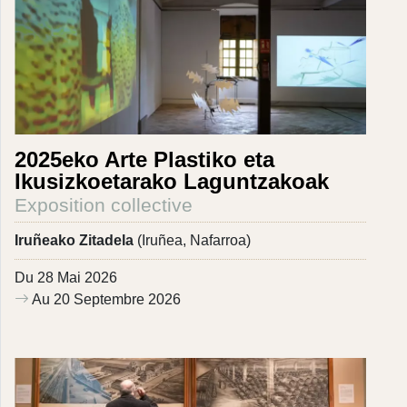
2025eko Arte Plastiko eta
Ikusizkoetarako Laguntzakoak
Exposition collective
Iruñeako Zitadela
(Iruñea, Nafarroa)
Du 28 Mai 2026
Au 20 Septembre 2026