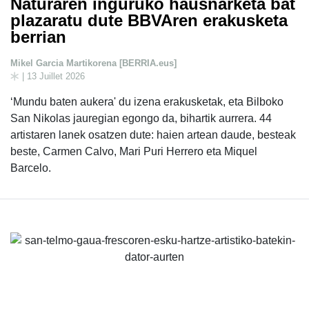
Naturaren inguruko hausnarketa bat
plazaratu dute BBVAren erakusketa
berrian
Mikel Garcia Martikorena [BERRIA.eus]
| 13 Juillet 2026
‘Mundu baten aukera' du izena erakusketak, eta Bilboko
San Nikolas jauregian egongo da, bihartik aurrera. 44
artistaren lanek osatzen dute: haien artean daude, besteak
beste, Carmen Calvo, Mari Puri Herrero eta Miquel
Barcelo.