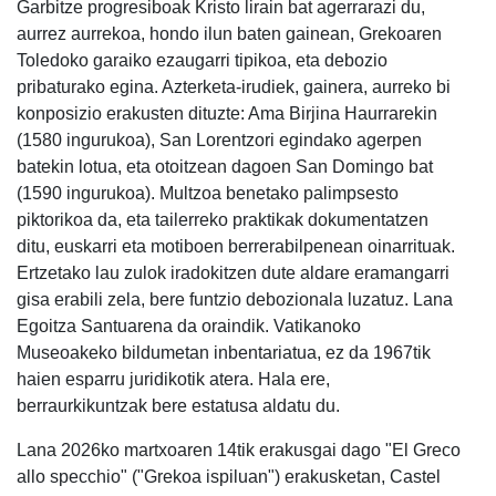
Garbitze progresiboak Kristo lirain bat agerrarazi du,
aurrez aurrekoa, hondo ilun baten gainean, Grekoaren
Toledoko garaiko ezaugarri tipikoa, eta debozio
pribaturako egina. Azterketa-irudiek, gainera, aurreko bi
konposizio erakusten dituzte: Ama Birjina Haurrarekin
(1580 ingurukoa), San Lorentzori egindako agerpen
batekin lotua, eta otoitzean dagoen San Domingo bat
(1590 ingurukoa). Multzoa benetako palimpsesto
piktorikoa da, eta tailerreko praktikak dokumentatzen
ditu, euskarri eta motiboen berrerabilpenean oinarrituak.
Ertzetako lau zulok iradokitzen dute aldare eramangarri
gisa erabili zela, bere funtzio debozionala luzatuz. Lana
Egoitza Santuarena da oraindik. Vatikanoko
Museoakeko bildumetan inbentariatua, ez da 1967tik
haien esparru juridikotik atera. Hala ere,
berraurkikuntzak bere estatusa aldatu du.
Lana 2026ko martxoaren 14tik erakusgai dago "El Greco
allo specchio" ("Grekoa ispiluan") erakusketan, Castel