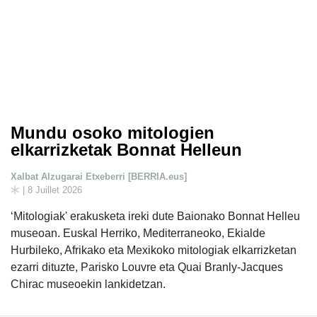
Mundu osoko mitologien
elkarrizketak Bonnat Helleun
Xalbat Alzugarai Etxeberri [BERRIA.eus]
| 8 Juillet 2026
‘Mitologiak' erakusketa ireki dute Baionako Bonnat Helleu
museoan. Euskal Herriko, Mediterraneoko, Ekialde
Hurbileko, Afrikako eta Mexikoko mitologiak elkarrizketan
ezarri dituzte, Parisko Louvre eta Quai Branly-Jacques
Chirac museoekin lankidetzan.