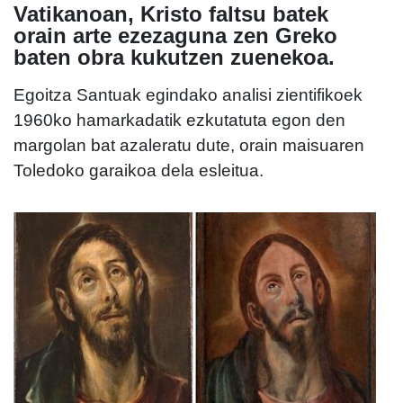
Vatikanoan, Kristo faltsu batek
orain arte ezezaguna zen Greko
baten obra kukutzen zuenekoa.
Egoitza Santuak egindako analisi zientifikoek
1960ko hamarkadatik ezkutatuta egon den
margolan bat azaleratu dute, orain maisuaren
Toledoko garaikoa dela esleitua.