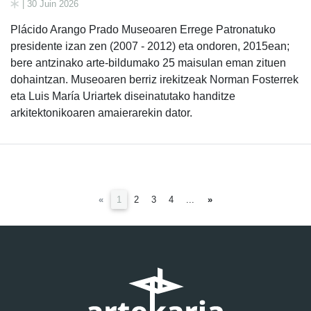
| 30 Juin 2026
Plácido Arango Prado Museoaren Errege Patronatuko
presidente izan zen (2007 - 2012) eta ondoren, 2015ean;
bere antzinako arte-bildumako 25 maisulan eman zituen
dohaintzan. Museoaren berriz irekitzeak Norman Fosterrek
eta Luis María Uriartek diseinatutako handitze
arkitektonikoaren amaierarekin dator.
(current)
«
1
2
3
4
...
»