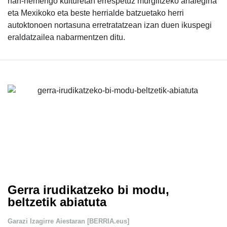
han-hemengo kulturetan errespetuz murgiltzeko ahalegina
eta Mexikoko eta beste herrialde batzuetako herri
autoktonoen nortasuna erretratatzean izan duen ikuspegi
eraldatzailea nabarmentzen ditu.
Gerra irudikatzeko bi modu,
beltzetik abiatuta
Garazi Izagirre Aiestaran [BERRIA.eus]