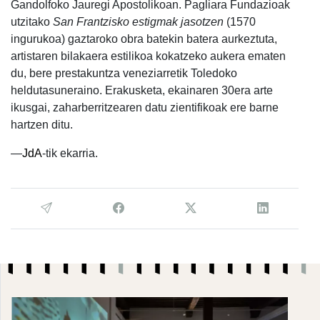
Gandolfoko Jauregi Apostolikoan. Pagliara Fundazioak
utzitako
San Frantzisko estigmak jasotzen
(1570
ingurukoa) gaztaroko obra batekin batera aurkeztuta,
artistaren bilakaera estilikoa kokatzeko aukera ematen
du, bere prestakuntza veneziarretik Toledoko
heldutasuneraino. Erakusketa, ekainaren 30era arte
ikusgai, zaharberritzearen datu zientifikoak ere barne
hartzen ditu.
—
JdA
-tik ekarria.