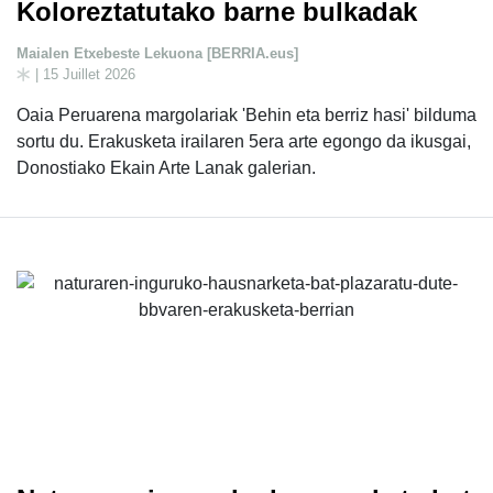
Koloreztatutako barne bulkadak
Maialen Etxebeste Lekuona [BERRIA.eus]
| 15 Juillet 2026
Oaia Peruarena margolariak 'Behin eta berriz hasi' bilduma
sortu du. Erakusketa irailaren 5era arte egongo da ikusgai,
Donostiako Ekain Arte Lanak galerian.