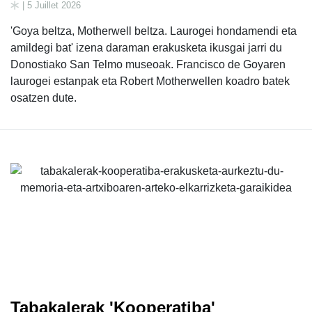
| 5 Juillet 2026
'Goya beltza, Motherwell beltza. Laurogei hondamendi eta
amildegi bat' izena daraman erakusketa ikusgai jarri du
Donostiako San Telmo museoak. Francisco de Goyaren
laurogei estanpak eta Robert Motherwellen koadro batek
osatzen dute.
Tabakalerak 'Kooperatiba'