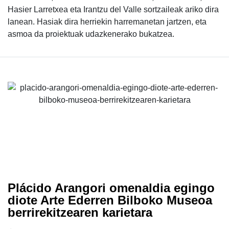
Hasier Larretxea eta Irantzu del Valle sortzaileak ariko dira
lanean. Hasiak dira herriekin harremanetan jartzen, eta
asmoa da proiektuak udazkenerako bukatzea.
Plácido Arangori omenaldia egingo
diote Arte Ederren Bilboko Museoa
berrirekitzearen karietara