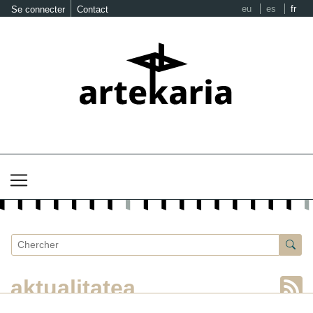
eu
es
fr
Se connecter
Contact
aktualitatea