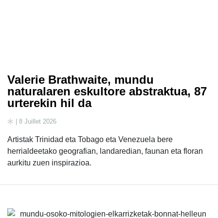
Valerie Brathwaite, mundu
naturalaren eskultore abstraktua, 87
urterekin hil da
| 8 Juillet 2026
Artistak Trinidad eta Tobago eta Venezuela bere
herrialdeetako geografian, landaredian, faunan eta floran
aurkitu zuen inspirazioa.