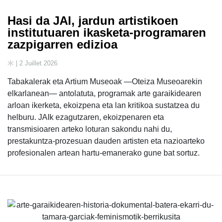
Hasi da JAI, jardun artistikoen
institutuaren ikasketa-programaren
zazpigarren edizioa
| 2 Juillet 2026
Tabakalerak eta Artium Museoak —Oteiza Museoarekin
elkarlanean— antolatuta, programak arte garaikidearen
arloan ikerketa, ekoizpena eta lan kritikoa sustatzea du
helburu. JAIk ezagutzaren, ekoizpenaren eta
transmisioaren arteko loturan sakondu nahi du,
prestakuntza-prozesuan dauden artisten eta nazioarteko
profesionalen artean hartu-emanerako gune bat sortuz.