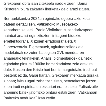
Grekoaren obra izan zitekeela iradoki zuen. Baina
Kristoren itxura zakarrak ikerketak geldiarazi zituen.
Berraurkikuntza 2024an egindako egoera-azterketa
batean gertatu zen. Vatikanoko Museoakeko
zaharberritzaileek, Paolo Violiniren zuzendaritzapean,
hainbat analisi egin zituzten: infragorri bidezko
erreflektografia, X izpien erradiografia eta X
fluoreszentzia. Pigmentuek, aglutinatzaileak eta
modelatuak ez zuten bat egiten XVI. mendearen
amaierako teknikekin. Analisi pigmentarioek gainetik
egindako pintura 1960ko hamarkadakoa zela erakutsi
dute. Ikusten den Kristo hori berriz margotutako irudi bat
besterik ez da. Garai hartan, Grekoaren merkatua goraka
zihoan; faltsu ugari zabaltzen ziren, benetakotzat jotzen
ziren irudi espiritualen eskariari erantzuteko. Faltsutzaile
anonimo batek jatorrizko pintura estali zuen, Vatikanoan
"saltzeko modukoa" izan zedin.