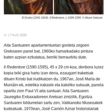
El Greko (1541-1614), Il Redentore, c.1590-1595. © Musei Vaticani
| 7 Avril 2026
Aita Santua
ren apartamentuetan gordeta zegoen
Grekoaren panel bat, 1960ko hamarkadako pintura
baten azpian ezkutatua, berriki berraurkitu dute.
Il Redentore
(1590-1595), 45 x 29 cm-koa, denbora luzez
kopia txiki gisa hartu izan dena, ezaugarri traketsak
dituen Kristo bat irudikatzen du. 1967an, José María de
Muniáin-ek, estetika irakasle eta katoliko sutsuak, panela
oparitu zion Paul VI aita santuari. Aita Santuaren
Jauregiko Enbaxadoreen Aretoan zintzilik, Egoitza
Santuaren bildumetan sartu zen, Vatikanoko Museoakek
kudeatuak. 1970ean, José Camón Aznar historialariak