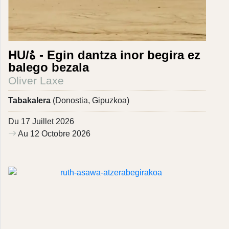
HU/هُ - Egin dantza inor begira ez
balego bezala
Oliver Laxe
Tabakalera
(Donostia, Gipuzkoa)
Du 17 Juillet 2026
Au 12 Octobre 2026