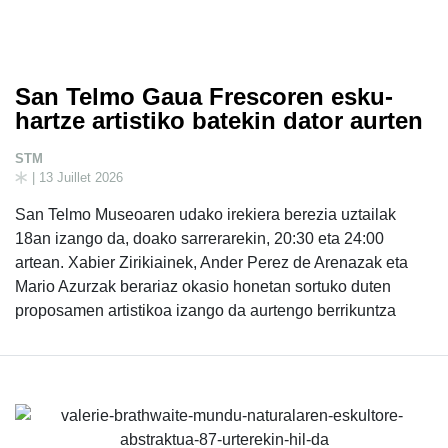
San Telmo Gaua Frescoren esku-
hartze artistiko batekin dator aurten
STM
| 13 Juillet 2026
San Telmo Museoaren udako irekiera berezia uztailak
18an izango da, doako sarrerarekin, 20:30 eta 24:00
artean. Xabier Zirikiainek, Ander Perez de Arenazak eta
Mario Azurzak berariaz okasio honetan sortuko duten
proposamen artistikoa izango da aurtengo berrikuntza