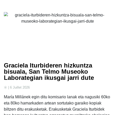
Graciela Iturbideren hizkuntza
bisuala, San Telmo Museoko
Laborategian ikusgai jarri dute
| 6 Juillet 2026
María Millánek egin ditu komisario lanak eta nagusiki 60ko
eta 80ko hamarkaden artean sortutako garaiko kopiak
biltzen ditu erakusketak. Erakusketak Graciela Iturbidek