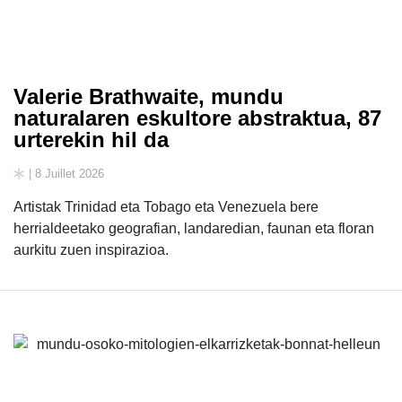
Valerie Brathwaite, mundu
naturalaren eskultore abstraktua, 87
urterekin hil da
| 8 Juillet 2026
Artistak Trinidad eta Tobago eta Venezuela bere
herrialdeetako geografian, landaredian, faunan eta floran
aurkitu zuen inspirazioa.