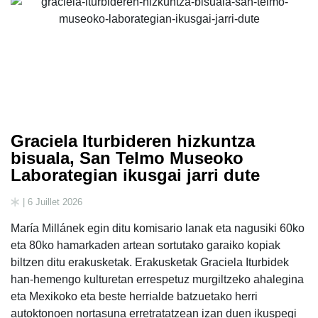
Graciela Iturbideren hizkuntza
bisuala, San Telmo Museoko
Laborategian ikusgai jarri dute
| 6 Juillet 2026
María Millánek egin ditu komisario lanak eta nagusiki 60ko
eta 80ko hamarkaden artean sortutako garaiko kopiak
biltzen ditu erakusketak. Erakusketak Graciela Iturbidek
han-hemengo kulturetan errespetuz murgiltzeko ahalegina
eta Mexikoko eta beste herrialde batzuetako herri
autoktonoen nortasuna erretratatzean izan duen ikuspegi