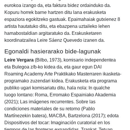
eurokoa izango da, eta faktura bidez ordainduko da.
Kopuru horrek barne hartzen ditu lana erakusketa
espaziora egokitzeko gastuak. Epaimahaiak gutxienez 8
artista hautatuko ditu, eta ebazpena uztaileko lehen
hamabostaldian argitaratuko da. Erakusketaren
koordinatzailea Leire Sáenz Quevedo izanen da.
Egonaldi hasierarako bide-lagunak
Leire Vergara
(Bilbo, 1973), komisario independentea
eta Bulegoa z/b-ko kidea da, eta gaur egun DAI
Roaming Academy Arte Praktikako Masterraren ikasketa-
programako zuzendari kidea. Erakusketa eta programa
publiko ugari komisariatu ditu, hala nola: In qualche
luogo lontano: Roma, Erromako Espainiako Akademia
(2021); Las imágenes recurrentes. Sobre las
condiciones materiales de su retorno (Pablo
Martínezekin batera), MACBA, Bartzelona (2017); edota
Dispositivos del tocar: Imaginación curatorial en los
tiempos de las fronteras expandidas, Trankat, Tetuan