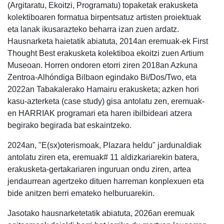
(Argitaratu, Ekoitzi, Programatu) topaketak erakusketa
kolektiboaren formatua birpentsatuz artisten proiektuak
eta lanak ikusarazteko beharra izan zuen ardatz.
Hausnarketa haietatik abiatuta, 2014an eremuak-ek First
Thought Best erakusketa kolektiboa ekoitzi zuen Artium
Museoan. Horren ondoren etorri ziren 2018an Azkuna
Zentroa-Alhóndiga Bilbaon egindako Bi/Dos/Two, eta
2022an Tabakalerako Hamairu erakusketa; azken hori
kasu-azterketa (case study) gisa antolatu zen, eremuak-
en HARRIAK programari eta haren ibilbideari atzera
begirako begirada bat eskaintzeko.
2024an, "E(sx)oterismoak, Plazara heldu" jardunaldiak
antolatu ziren eta, eremuak# 11 aldizkariarekin batera,
erakusketa-gertakariaren inguruan ondu ziren, artea
jendaurrean agertzeko dituen harreman konplexuen eta
bide anitzen berri emateko helburuarekin.
Jasotako hausnarketetatik abiatuta, 2026an eremuak