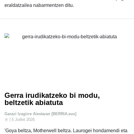
eraldatzailea nabarmentzen ditu.
Gerra irudikatzeko bi modu,
beltzetik abiatuta
Garazi Izagirre Aiestaran [BERRIA.eus]
| 5 Juillet 2026
'Goya beltza, Motherwell beltza. Laurogei hondamendi eta