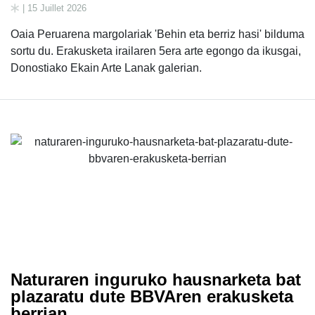
| 15 Juillet 2026
Oaia Peruarena margolariak 'Behin eta berriz hasi' bilduma
sortu du. Erakusketa irailaren 5era arte egongo da ikusgai,
Donostiako Ekain Arte Lanak galerian.
Naturaren inguruko hausnarketa bat
plazaratu dute BBVAren erakusketa
berrian