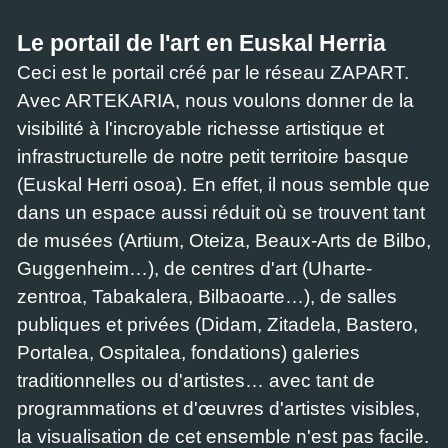
Le portail de l'art en Euskal Herria
Ceci est le portail créé par le réseau ZAPART.
Avec ARTEKARIA, nous voulons donner de la
visibilité à l'incroyable richesse artistique et
infrastructurelle de notre petit territoire basque
(Euskal Herri osoa). En effet, il nous semble que
dans un espace aussi réduit où se trouvent tant
de musées (Artium, Oteiza, Beaux-Arts de Bilbo,
Guggenheim…), de centres d'art (Uharte-
zentroa, Tabakalera, Bilbaoarte…), de salles
publiques et privées (Didam, Zitadela, Bastero,
Portalea, Ospitalea, fondations) galeries
traditionnelles ou d'artistes… avec tant de
programmations et d'œuvres d'artistes visibles,
la visualisation de cet ensemble n'est pas facile.