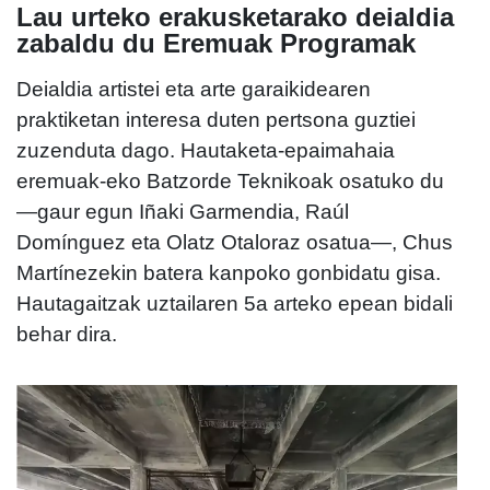
Lau urteko erakusketarako deialdia
zabaldu du Eremuak Programak
Deialdia artistei eta arte garaikidearen
praktiketan interesa duten pertsona guztiei
zuzenduta dago. Hautaketa-epaimahaia
eremuak-eko Batzorde Teknikoak osatuko du
—gaur egun Iñaki Garmendia, Raúl
Domínguez eta Olatz Otaloraz osatua—, Chus
Martínezekin batera kanpoko gonbidatu gisa.
Hautagaitzak uztailaren 5a arteko epean bidali
behar dira.