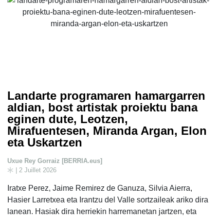
Landarte programaren hamargarren
aldian, bost artistak proiektu bana
eginen dute, Leotzen,
Mirafuentesen, Miranda Argan, Elon
eta Uskartzen
Uxue Rey Gorraiz [BERRIA.eus]
| 2 Juillet 2026
Iratxe Perez, Jaime Remirez de Ganuza, Silvia Aierra,
Hasier Larretxea eta Irantzu del Valle sortzaileak ariko dira
lanean. Hasiak dira herriekin harremanetan jartzen, eta