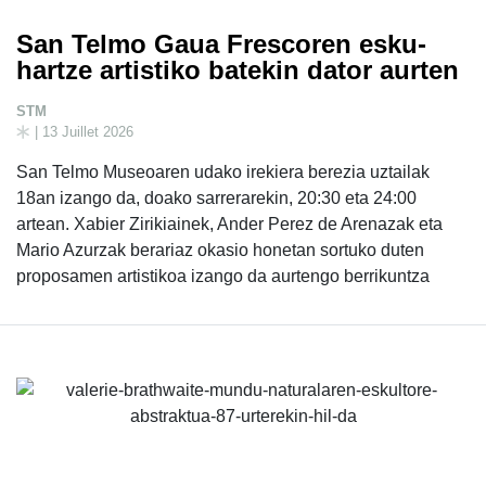
San Telmo Gaua Frescoren esku-
hartze artistiko batekin dator aurten
STM
| 13 Juillet 2026
San Telmo Museoaren udako irekiera berezia uztailak
18an izango da, doako sarrerarekin, 20:30 eta 24:00
artean. Xabier Zirikiainek, Ander Perez de Arenazak eta
Mario Azurzak berariaz okasio honetan sortuko duten
proposamen artistikoa izango da aurtengo berrikuntza