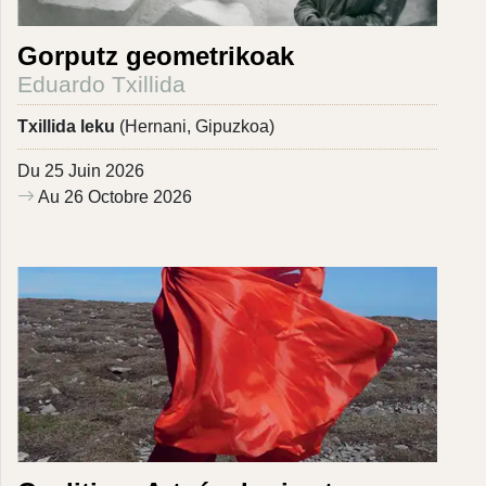
Gorputz geometrikoak
Eduardo Txillida
Txillida leku
(Hernani, Gipuzkoa)
Du 25 Juin 2026
Au 26 Octobre 2026