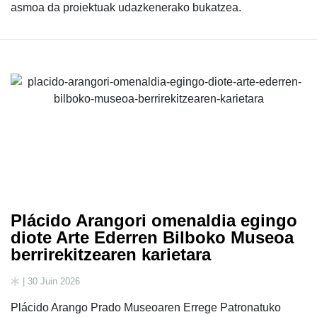
asmoa da proiektuak udazkenerako bukatzea.
Plácido Arangori omenaldia egingo
diote Arte Ederren Bilboko Museoa
berrirekitzearen karietara
| 30 Juin 2026
Plácido Arango Prado Museoaren Errege Patronatuko