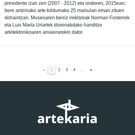
presidente izan zen (2007 - 2012) eta ondoren, 2015ean;
bere antzinako arte-bildumako 25 maisulan eman zituen
dohaintzan. Museoaren berriz irekitzeak Norman Fosterrek
eta Luis María Uriartek diseinatutako handitze
arkitektonikoaren amaierarekin dator.
(current)
«
1
2
3
4
...
»