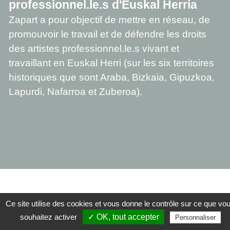
professionnel.le.s d'Euskal Herria
Zapart a pour objectif de mettre en réseau, de
promouvoir le travail et de défendre les droits
des artistes professionnel.le.s vivant et
travaillant en Euskal Herri (sur les six territoires
historiques que sont Araba, Bizkaia, Gipuzkoa,
Lapurdi, Nafarroa et Zuberoa).
BABESLEAK
Ce site utilise des cookies et vous donne le contrôle sur ce que vo
souhaitez activer
✓ OK, tout accepter
Personnaliser