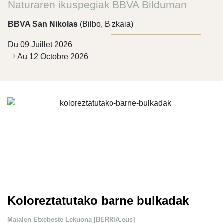
Naturaren ikuspegiak BBVA Bilduman
BBVA San Nikolas
(Bilbo, Bizkaia)
Du 09 Juillet 2026
Au 12 Octobre 2026
Koloreztatutako barne bulkadak
Maialen Etxebeste Lekuona [BERRIA.eus]