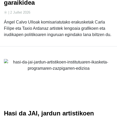
garaikidea
| 2 Juillet 2026
Ángel Calvo Ulloak komisariatutako erakusketak Carla
Filipe eta Taxio Ardanaz artistek lengoaia grafikoen eta
irudikapen politikoaren inguruan egindako lana biltzen du.
Hasi da JAI, jardun artistikoen