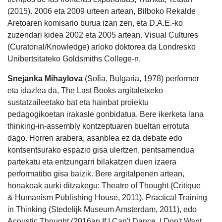
(2015). 2006 eta 2009 urteen artean, Bilboko Rekalde
Aretoaren komisario burua izan zen, eta D.A.E.-ko
zuzendari kidea 2002 eta 2005 artean. Visual Cultures
(Curatorial/Knowledge) arloko doktorea da Londresko
Unibertsitateko Goldsmiths College-n.
Snejanka Mihaylova
(Sofia, Bulgaria, 1978) performer
eta idazlea da, The Last Books argitaletxeko
sustatzaileetako bat eta hainbat proiektu
pedagogikoetan irakasle gonbidatua. Bere ikerketa lana
thinking-in-assembly kontzeptuaren bueltan errotuta
dago. Horren arabera, asanblea ez da debate edo
kontsentsurako espazio gisa ulertzen, pentsamendua
partekatu eta entzungarri bilakatzen duen izaera
performatibo gisa baizik. Bere argitalpenen artean,
honakoak aurki ditzakegu: Theatre of Thought (Critique
& Humanism Publishing House, 2011), Practical Training
in Thinking (Stedelijk Museum Amsterdam, 2011), edo
Acoustic Thought (2016an If I Can't Dance, I Don't Want