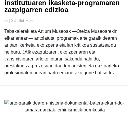
institutuaren ikasketa-programaren
zazpigarren edizioa
| 2 Juillet 2026
Tabakalerak eta Artium Museoak —Oteiza Museoarekin
elkarlanean— antolatuta, programak arte garaikidearen
arloan ikerketa, ekoizpena eta lan kritikoa sustatzea du
helburu. JAIk ezagutzaren, ekoizpenaren eta
transmisioaren arteko loturan sakondu nahi du,
prestakuntza-prozesuan dauden artisten eta nazioarteko
profesionalen artean hartu-emanerako gune bat sortuz.