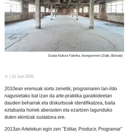
Guata Kultura Fabrika, Arangurenen (Zalla, Bizkaia)
| 15 Juin 2026
2010ean eremuak sortu zenetik, programaren lan-ildo
nagusietako bat izan da arte-praktika garaikideetan
dauden beharrak eta diskurtsoak identifikatzea, baita
eztabaida horiek aberasten eta ezartzen lagunduko
duten ekintzak sustatzea ere.
2013an Artelekun egin zen "Editar, Producir, Programar"