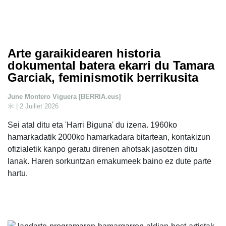
Arte garaikidearen historia
dokumental batera ekarri du Tamara
Garciak, feminismotik berrikusita
June Montero Viguera [BERRIA.eus]
| 2 Juillet 2026
Sei atal ditu eta 'Harri Biguna' du izena. 1960ko
hamarkadatik 2000ko hamarkadara bitartean, kontakizun
ofizialetik kanpo geratu direnen ahotsak jasotzen ditu
lanak. Haren sorkuntzan emakumeek baino ez dute parte
hartu.