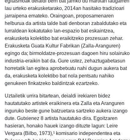
egitasmoak deialdi berri bat jarriko du martxan laugarren
lau urteko erakusketarako, 2014an hasitako tradizioari
jarraipena emateko. Oraingoan, proposamenaren
helburua da artista talde bati denboran zabaldutako eta
lurraldean kokatutako lan-espazio bat eskaintzea,
erakusketa kolektibo bat eraikitzeko prozesuan zehar.
Erakusketa Guata Kultur Fabrikan (Zalla-Aranguren)
egingo da; birmoldatze-prozesuan dagoen hiru solairuko
industria-eraikin bat da. Gure ustez, zehaztugabetasun
horretatik lan egitea aprobetxatu nahi dugun aukera bat
da, erakusketa kolektibo bat nola pentsatu nahiko
genukeen finkatzeko baldintzak ezartzeko.
Uztailetik urrira bitartean, deialdi irekiaren bidez
hautatutako artistek eraikinera eta Zalla eta Aranguren
inguruko beste gune batzuetara sartzeko aukera izango
dute. Gutxienez 8 artista hautatuko dira. Egoitzaren
hasieran, honako hauek izango dituzte lagun: Leire
Vergara (Bilbo, 1973),¹ komisario independentea eta