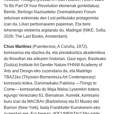
To Be Part Of Your Revolution ekimenak gonbidatua).
Berriki, Berlingo Nazioarteko Zinemaldiaren Forum
sekzioan estreinatu den Lust pelikulako protagonista
izan da, Lilian pertsonaiaren paperean. Eta bere
lehenengo eleberria argitaratu du, Madrigal (NIKE, Sofia,
2026; The Last Books, Amsterdam).
Chus Martínez
(Puenteceso, A Coruña, 1972),
komisarioa eta idazlea da, eta prestakuntza akademikoa
du filosofian eta artearen historian. Gaur egun, Basileako
(Suitza) Institute Art Gender Nature FHNW Academy of
Arts and Design-eko zuzendaria da, eta Madrilgo
TBA21ko (Thyssen-Bornemisza Art Contemporary)
komisario kidea. Danimarkako Pabiloia —Things to
Come— komisariatu du Maja Malou Lyserekin batera
egungo Veneziako 61. Bienalean. Aurretik, komisario
buru izan da MACBAn (Bartzelona) eta El Museo del
Barrion (New York), baita Frankfurter Kunstverein-eko
zuzendari ere. Era berean, dOCUMENTA(13)ko talde