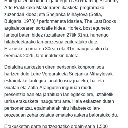
Bulegoa z/b-ko kidea, gaur egun DAI Roaming Academy
Arte Praktikako Masterraren ikasketa-programako
zuzendari kidea; eta Snejanka Mihaylova (Sofia,
Bulgaria, 1978),² performer eta idazlea, The Last Books
argitaletxearen sortzaile kidea. Horiek, bost eguneko
lantegi baten bidez (uztailaren 27tik 31ra), hurrengo
hilabeteetarako lan-prozesua egituratuko dute.
Erakusketa urriaren 30ean eta 31n inauguratuko da,
eremuak 2026 Jardunaldiekin batera.
Deialdira aurkezten diren pertsonek konpromisoa
hartzen dute Leire Vergarak eta Snejanka Mihaylovak
eskainitako lantegira lanaldi osoz joateko, bai eta
Guatan eta Zalla-Aranguren inguruan modu
presentzialean eta jarraituan lan egiteko ere, uztailetik
urrira erakusketa inauguratu arte. Hala eskatzen duten
pertsonentzat, epaimahaiak hiru hilabeteko lan-
prozesuan zehar ostatua emateko aukera baloratuko du.
Erakusketan parte hartzeagatiko ordain-saria 1.500