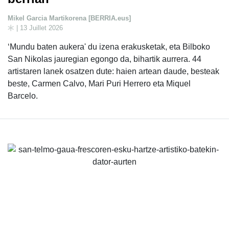
Mikel Garcia Martikorena [BERRIA.eus]
| 13 Juillet 2026
‘Mundu baten aukera' du izena erakusketak, eta Bilboko
San Nikolas jauregian egongo da, bihartik aurrera. 44
artistaren lanek osatzen dute: haien artean daude, besteak
beste, Carmen Calvo, Mari Puri Herrero eta Miquel
Barcelo.