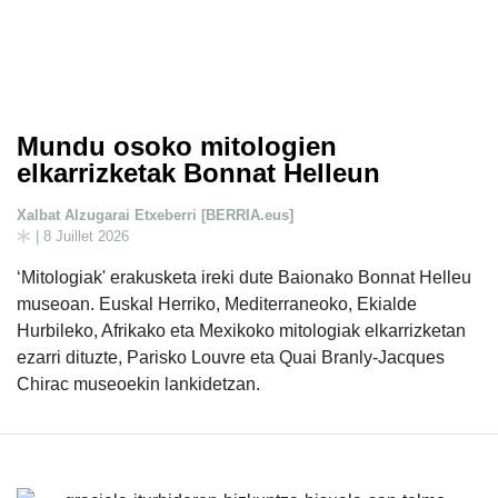
Mundu osoko mitologien
elkarrizketak Bonnat Helleun
Xalbat Alzugarai Etxeberri [BERRIA.eus]
| 8 Juillet 2026
‘Mitologiak' erakusketa ireki dute Baionako Bonnat Helleu
museoan. Euskal Herriko, Mediterraneoko, Ekialde
Hurbileko, Afrikako eta Mexikoko mitologiak elkarrizketan
ezarri dituzte, Parisko Louvre eta Quai Branly-Jacques
Chirac museoekin lankidetzan.