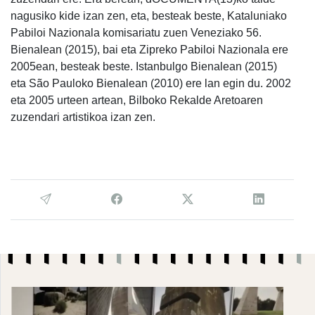
nagusiko kide izan zen, eta, besteak beste, Kataluniako
Pabiloi Nazionala komisariatu zuen Veneziako 56.
Bienalean (2015), bai eta Zipreko Pabiloi Nazionala ere
2005ean, besteak beste. Istanbulgo Bienalean (2015)
eta São Pauloko Bienalean (2010) ere lan egin du. 2002
eta 2005 urteen artean, Bilboko Rekalde Aretoaren
zuzendari artistikoa izan zen.