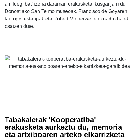
amildegi bat' izena daraman erakusketa ikusgai jarri du
Donostiako San Telmo museoak. Francisco de Goyaren
laurogei estanpak eta Robert Motherwellen koadro batek
osatzen dute.
Tabakalerak 'Kooperatiba'
erakusketa aurkeztu du, memoria
eta artxiboaren arteko elkarrizketa