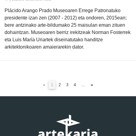
Plácido Arango Prado Museoaren Errege Patronatuko
presidente izan zen (2007 - 2012) eta ondoren, 2015ean;
bere antzinako arte-bildumako 25 maisulan eman zituen
dohaintzan. Museoaren berriz irekitzeak Norman Fosterrek
eta Luis María Uriartek diseinatutako handitze
arkitektonikoaren amaierarekin dator.
(current)
«
1
2
3
4
...
»