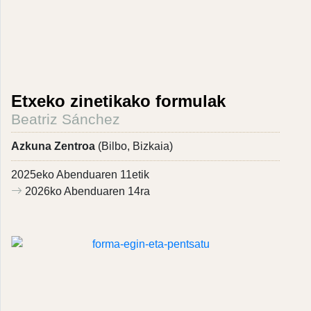
Etxeko zinetikako formulak
Beatriz Sánchez
Azkuna Zentroa
(Bilbo, Bizkaia)
2025eko Abenduaren 11etik
2026ko Abenduaren 14ra