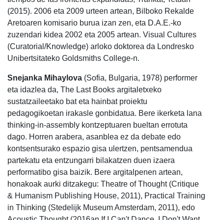
(2015). 2006 eta 2009 urteen artean, Bilboko Rekalde
Aretoaren komisario burua izan zen, eta D.A.E.-ko
zuzendari kidea 2002 eta 2005 artean. Visual Cultures
(Curatorial/Knowledge) arloko doktorea da Londresko
Unibertsitateko Goldsmiths College-n.
Snejanka Mihaylova
(Sofia, Bulgaria, 1978) performer
eta idazlea da, The Last Books argitaletxeko
sustatzaileetako bat eta hainbat proiektu
pedagogikoetan irakasle gonbidatua. Bere ikerketa lana
thinking-in-assembly kontzeptuaren bueltan errotuta
dago. Horren arabera, asanblea ez da debate edo
kontsentsurako espazio gisa ulertzen, pentsamendua
partekatu eta entzungarri bilakatzen duen izaera
performatibo gisa baizik. Bere argitalpenen artean,
honakoak aurki ditzakegu: Theatre of Thought (Critique
& Humanism Publishing House, 2011), Practical Training
in Thinking (Stedelijk Museum Amsterdam, 2011), edo
Acoustic Thought (2016an If I Can't Dance, I Don't Want