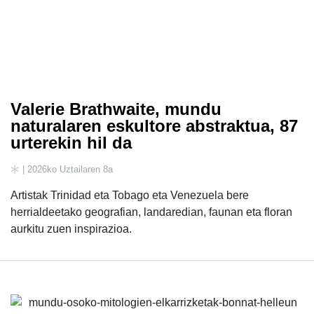
Valerie Brathwaite, mundu
naturalaren eskultore abstraktua, 87
urterekin hil da
| 2026ko Uztailaren 8a
Artistak Trinidad eta Tobago eta Venezuela bere
herrialdeetako geografian, landaredian, faunan eta floran
aurkitu zuen inspirazioa.