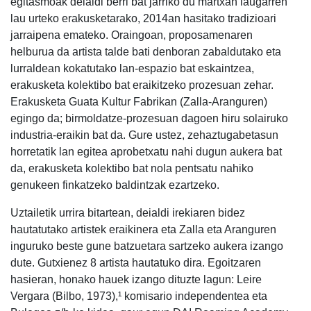
egitasmoak deialdi berri bat jarriko du martxan laugarren
lau urteko erakusketarako, 2014an hasitako tradizioari
jarraipena emateko. Oraingoan, proposamenaren
helburua da artista talde bati denboran zabaldutako eta
lurraldean kokatutako lan-espazio bat eskaintzea,
erakusketa kolektibo bat eraikitzeko prozesuan zehar.
Erakusketa Guata Kultur Fabrikan (Zalla-Aranguren)
egingo da; birmoldatze-prozesuan dagoen hiru solairuko
industria-eraikin bat da. Gure ustez, zehaztugabetasun
horretatik lan egitea aprobetxatu nahi dugun aukera bat
da, erakusketa kolektibo bat nola pentsatu nahiko
genukeen finkatzeko baldintzak ezartzeko.
Uztailetik urrira bitartean, deialdi irekiaren bidez
hautatutako artistek eraikinera eta Zalla eta Aranguren
inguruko beste gune batzuetara sartzeko aukera izango
dute. Gutxienez 8 artista hautatuko dira. Egoitzaren
hasieran, honako hauek izango dituzte lagun: Leire
Vergara (Bilbo, 1973),¹ komisario independentea eta