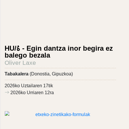
HU/هُ - Egin dantza inor begira ez
balego bezala
Oliver Laxe
Tabakalera
(Donostia, Gipuzkoa)
2026ko Uztailaren 17tik
2026ko Urriaren 12ra