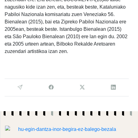
nagusiko kide izan zen, eta, besteak beste, Kataluniako
Pabiloi Nazionala komisariatu zuen Veneziako 56.
Bienalean (2015), bai eta Zipreko Pabiloi Nazionala ere
2005ean, besteak beste. Istanbulgo Bienalean (2015)
eta São Pauloko Bienalean (2010) ere lan egin du. 2002
eta 2005 urteen artean, Bilboko Rekalde Aretoaren
zuzendari artistikoa izan zen.