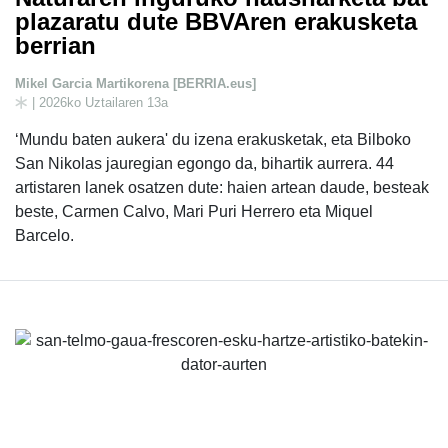
plazaratu dute BBVAren erakusketa
berrian
Mikel Garcia Martikorena [BERRIA.eus]
| 2026ko Uztailaren 13a
‘Mundu baten aukera' du izena erakusketak, eta Bilboko
San Nikolas jauregian egongo da, bihartik aurrera. 44
artistaren lanek osatzen dute: haien artean daude, besteak
beste, Carmen Calvo, Mari Puri Herrero eta Miquel
Barcelo.