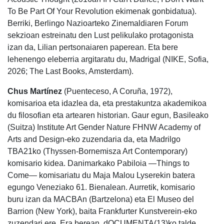
To Be Part Of Your Revolution ekimenak gonbidatua).
Berriki, Berlingo Nazioarteko Zinemaldiaren Forum
sekzioan estreinatu den Lust pelikulako protagonista
izan da, Lilian pertsonaiaren paperean. Eta bere
lehenengo eleberria argitaratu du, Madrigal (NIKE, Sofia,
2026; The Last Books, Amsterdam).
Chus Martínez
(Puenteceso, A Coruña, 1972),
komisarioa eta idazlea da, eta prestakuntza akademikoa
du filosofian eta artearen historian. Gaur egun, Basileako
(Suitza) Institute Art Gender Nature FHNW Academy of
Arts and Design-eko zuzendaria da, eta Madrilgo
TBA21ko (Thyssen-Bornemisza Art Contemporary)
komisario kidea. Danimarkako Pabiloia —Things to
Come— komisariatu du Maja Malou Lyserekin batera
egungo Veneziako 61. Bienalean. Aurretik, komisario
buru izan da MACBAn (Bartzelona) eta El Museo del
Barrion (New York), baita Frankfurter Kunstverein-eko
zuzendari ere. Era berean, dOCUMENTA(13)ko talde