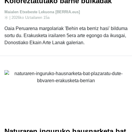
Koloreztatutako barne bulkadak
Maialen Etxebeste Lekuona [BERRIA.eus]
| 2026ko Uztailaren 15a
Oaia Peruarena margolariak 'Behin eta berriz hasi' bilduma
sortu du. Erakusketa irailaren 5era arte egongo da ikusgai,
Donostiako Ekain Arte Lanak galerian.
Naturaren inguruko hausnarketa bat