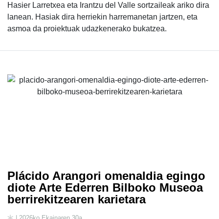
Hasier Larretxea eta Irantzu del Valle sortzaileak ariko dira
lanean. Hasiak dira herriekin harremanetan jartzen, eta
asmoa da proiektuak udazkenerako bukatzea.
Plácido Arangori omenaldia egingo
diote Arte Ederren Bilboko Museoa
berrirekitzearen karietara
| 2026ko Ekainaren 30a