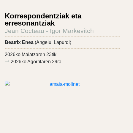
Korrespondentziak eta
erresonantziak
Jean Cocteau - Igor Markevitch
Beatrix Enea
(Angelu, Lapurdi)
2026ko Maiatzaren 23tik
2026ko Agorrilaren 29ra