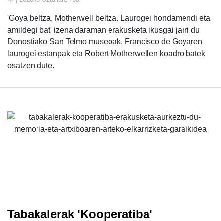
'Goya beltza, Motherwell beltza. Laurogei hondamendi eta
amildegi bat' izena daraman erakusketa ikusgai jarri du
Donostiako San Telmo museoak. Francisco de Goyaren
laurogei estanpak eta Robert Motherwellen koadro batek
osatzen dute.
Tabakalerak 'Kooperatiba'