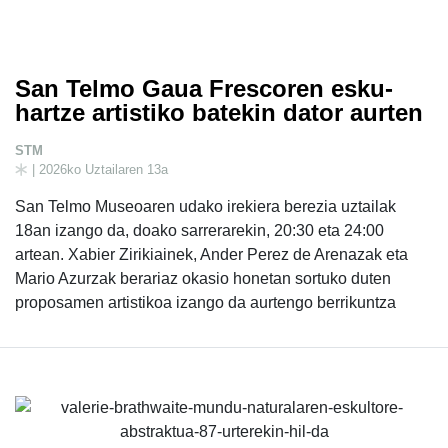
San Telmo Gaua Frescoren esku-
hartze artistiko batekin dator aurten
STM
| 2026ko Uztailaren 13a
San Telmo Museoaren udako irekiera berezia uztailak
18an izango da, doako sarrerarekin, 20:30 eta 24:00
artean. Xabier Zirikiainek, Ander Perez de Arenazak eta
Mario Azurzak berariaz okasio honetan sortuko duten
proposamen artistikoa izango da aurtengo berrikuntza