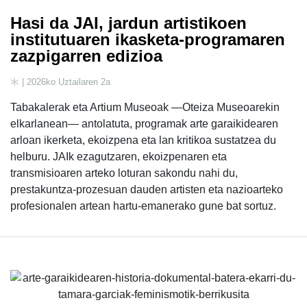
Hasi da JAI, jardun artistikoen
institutuaren ikasketa-programaren
zazpigarren edizioa
| 2026ko Uztailaren 2a
Tabakalerak eta Artium Museoak —Oteiza Museoarekin
elkarlanean— antolatuta, programak arte garaikidearen
arloan ikerketa, ekoizpena eta lan kritikoa sustatzea du
helburu. JAIk ezagutzaren, ekoizpenaren eta
transmisioaren arteko loturan sakondu nahi du,
prestakuntza-prozesuan dauden artisten eta nazioarteko
profesionalen artean hartu-emanerako gune bat sortuz.