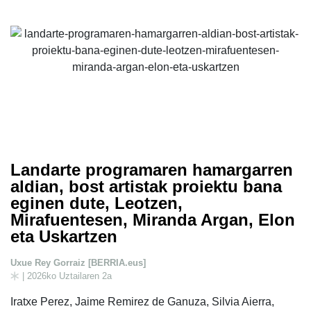
Landarte programaren hamargarren
aldian, bost artistak proiektu bana
eginen dute, Leotzen,
Mirafuentesen, Miranda Argan, Elon
eta Uskartzen
Uxue Rey Gorraiz [BERRIA.eus]
| 2026ko Uztailaren 2a
Iratxe Perez, Jaime Remirez de Ganuza, Silvia Aierra,