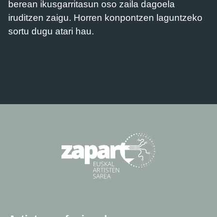
berean ikusgarritasun oso zaila dagoela
iruditzen zaigu. Horren konpontzen laguntzeko
sortu dugu atari hau.