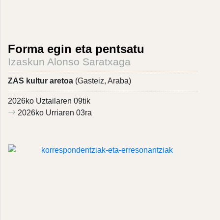
Forma egin eta pentsatu
Izaskun Alonso Saratxaga
ZAS kultur aretoa
(Gasteiz, Araba)
2026ko Uztailaren 09tik
2026ko Urriaren 03ra