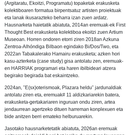
(Argitaratu, Ekoitzi, Programatu) topaketak erakusketa
kolektiboaren formatua birpentsatuz artisten proiektuak
eta lanak ikusarazteko beharra izan zuen ardatz.
Hausnarketa haietatik abiatuta, 2014an eremuak-ek First
Thought Best erakusketa kolektiboa ekoitzi zuen Artium
Museoan. Horren ondoren etorri ziren 2018an Azkuna
Zentroa-Alhóndiga Bilbaon egindako Bi/Dos/Two, eta
2022an Tabakalerako Hamairu erakusketa; azken hori
kasu-azterketa (case study) gisa antolatu zen, eremuak-
en HARRIAK programari eta haren ibilbideari atzera
begirako begirada bat eskaintzeko.
2024an, "E(sx)oterismoak, Plazara heldu" jardunaldiak
antolatu ziren eta, eremuak# 11 aldizkariarekin batera,
erakusketa-gertakariaren inguruan ondu ziren, artea
jendaurrean agertzeko dituen harreman konplexuen eta
bide anitzen berri emateko helburuarekin.
Jasotako hausnarketetatik abiatuta, 2026an eremuak