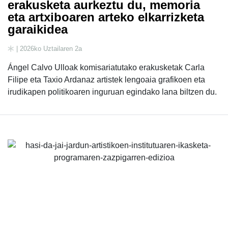
erakusketa aurkeztu du, memoria
eta artxiboaren arteko elkarrizketa
garaikidea
| 2026ko Uztailaren 2a
Ángel Calvo Ulloak komisariatutako erakusketak Carla
Filipe eta Taxio Ardanaz artistek lengoaia grafikoen eta
irudikapen politikoaren inguruan egindako lana biltzen du.