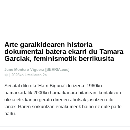
Arte garaikidearen historia
dokumental batera ekarri du Tamara
Garciak, feminismotik berrikusita
June Montero Viguera [BERRIA.eus]
| 2026ko Uztailaren 2a
Sei atal ditu eta 'Harri Biguna' du izena. 1960ko
hamarkadatik 2000ko hamarkadara bitartean, kontakizun
ofizialetik kanpo geratu direnen ahotsak jasotzen ditu
lanak. Haren sorkuntzan emakumeek baino ez dute parte
hartu.