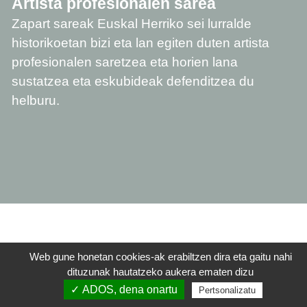
Artista profesionalen sarea
Zapart sareak Euskal Herriko sei lurralde
historikoetan bizi eta lan egiten duten artista
profesionalen saretzea eta horien lana
sustatzea eta eskubideak defenditzea du
helburu.
BABESLEAK
Web gune honetan cookies-ak erabiltzen dira eta gaitu nahi
dituzunak hautatzeko aukera ematen dizu
✓ ADOS, dena onartu
Pertsonalizatu