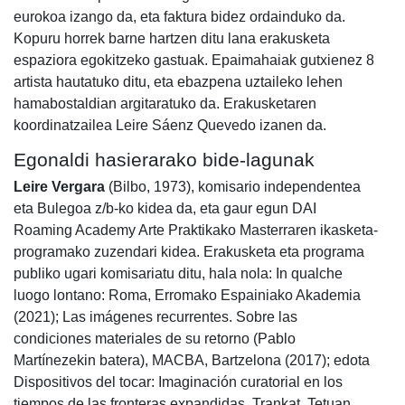
eurokoa izango da, eta faktura bidez ordainduko da.
Kopuru horrek barne hartzen ditu lana erakusketa
espaziora egokitzeko gastuak. Epaimahaiak gutxienez 8
artista hautatuko ditu, eta ebazpena uztaileko lehen
hamabostaldian argitaratuko da. Erakusketaren
koordinatzailea Leire Sáenz Quevedo izanen da.
Egonaldi hasierarako bide-lagunak
Leire Vergara
(Bilbo, 1973), komisario independentea
eta Bulegoa z/b-ko kidea da, eta gaur egun DAI
Roaming Academy Arte Praktikako Masterraren ikasketa-
programako zuzendari kidea. Erakusketa eta programa
publiko ugari komisariatu ditu, hala nola: In qualche
luogo lontano: Roma, Erromako Espainiako Akademia
(2021); Las imágenes recurrentes. Sobre las
condiciones materiales de su retorno (Pablo
Martínezekin batera), MACBA, Bartzelona (2017); edota
Dispositivos del tocar: Imaginación curatorial en los
tiempos de las fronteras expandidas, Trankat, Tetuan