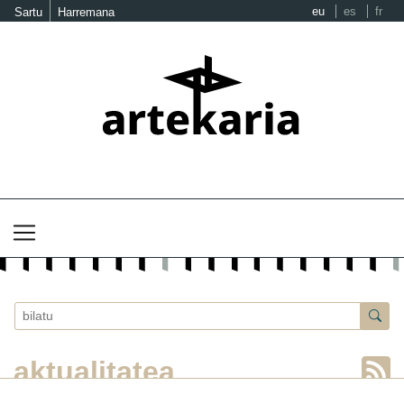
eu
es
fr
Sartu
Harremana
aktualitatea