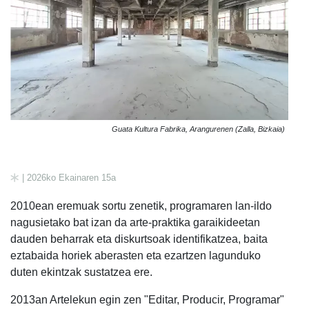
Guata Kultura Fabrika, Arangurenen (Zalla, Bizkaia)
| 2026ko Ekainaren 15a
2010ean eremuak sortu zenetik, programaren lan-ildo
nagusietako bat izan da arte-praktika garaikideetan
dauden beharrak eta diskurtsoak identifikatzea, baita
eztabaida horiek aberasten eta ezartzen lagunduko
duten ekintzak sustatzea ere.
2013an Artelekun egin zen "Editar, Producir, Programar"