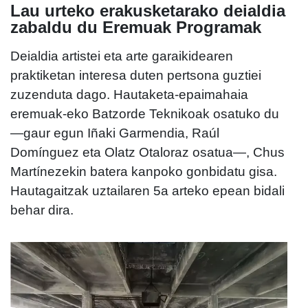
Lau urteko erakusketarako deialdia
zabaldu du Eremuak Programak
Deialdia artistei eta arte garaikidearen
praktiketan interesa duten pertsona guztiei
zuzenduta dago. Hautaketa-epaimahaia
eremuak-eko Batzorde Teknikoak osatuko du
—gaur egun Iñaki Garmendia, Raúl
Domínguez eta Olatz Otaloraz osatua—, Chus
Martínezekin batera kanpoko gonbidatu gisa.
Hautagaitzak uztailaren 5a arteko epean bidali
behar dira.