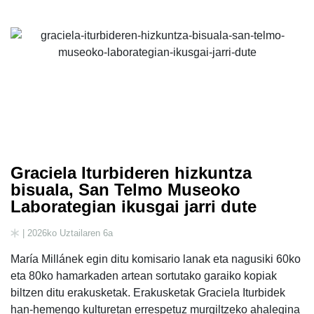
Graciela Iturbideren hizkuntza
bisuala, San Telmo Museoko
Laborategian ikusgai jarri dute
| 2026ko Uztailaren 6a
María Millánek egin ditu komisario lanak eta nagusiki 60ko
eta 80ko hamarkaden artean sortutako garaiko kopiak
biltzen ditu erakusketak. Erakusketak Graciela Iturbidek
han-hemengo kulturetan errespetuz murgiltzeko ahalegina