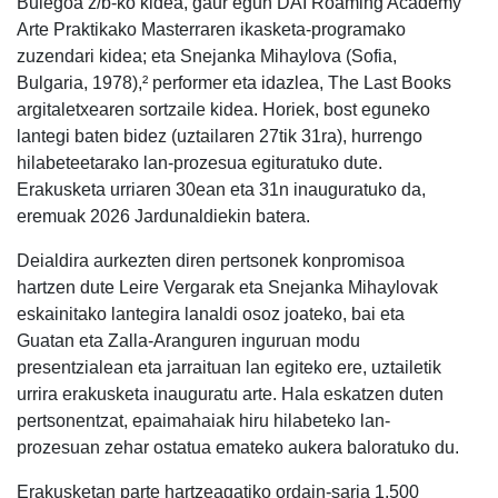
Bulegoa z/b-ko kidea, gaur egun DAI Roaming Academy
Arte Praktikako Masterraren ikasketa-programako
zuzendari kidea; eta Snejanka Mihaylova (Sofia,
Bulgaria, 1978),² performer eta idazlea, The Last Books
argitaletxearen sortzaile kidea. Horiek, bost eguneko
lantegi baten bidez (uztailaren 27tik 31ra), hurrengo
hilabeteetarako lan-prozesua egituratuko dute.
Erakusketa urriaren 30ean eta 31n inauguratuko da,
eremuak 2026 Jardunaldiekin batera.
Deialdira aurkezten diren pertsonek konpromisoa
hartzen dute Leire Vergarak eta Snejanka Mihaylovak
eskainitako lantegira lanaldi osoz joateko, bai eta
Guatan eta Zalla-Aranguren inguruan modu
presentzialean eta jarraituan lan egiteko ere, uztailetik
urrira erakusketa inauguratu arte. Hala eskatzen duten
pertsonentzat, epaimahaiak hiru hilabeteko lan-
prozesuan zehar ostatua emateko aukera baloratuko du.
Erakusketan parte hartzeagatiko ordain-saria 1.500