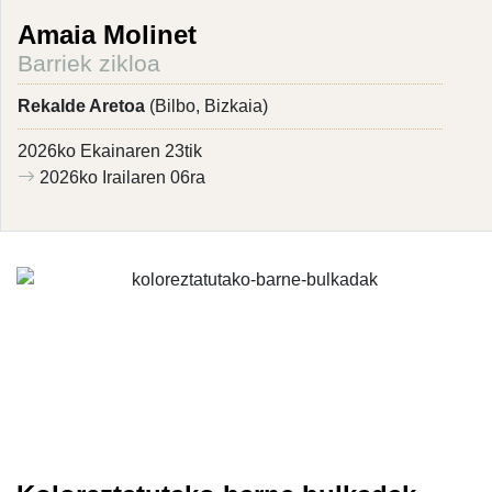
Amaia Molinet
Barriek zikloa
Rekalde Aretoa
(Bilbo, Bizkaia)
2026ko Ekainaren 23tik
2026ko Irailaren 06ra