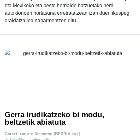
eta Mexikoko eta beste herrialde batzuetako herri
autoktonoen nortasuna erretratatzean izan duen ikuspegi
eraldatzailea nabarmentzen ditu.
Gerra irudikatzeko bi modu,
beltzetik abiatuta
Garazi Izagirre Aiestaran [BERRIA.eus]
| 2026ko Uztailaren 5a