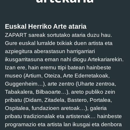
Euskal Herriko Arte ataria
ZAPART sareak sortutako ataria duzu hau.
Gure euskal lurralde txikiak duen artista eta
azpiegitura aberastasun harrigarriari
ikusgarritasuna eman nahi diogu Artekariarekin.
Izan ere, hain eremu ttipi batean hainbeste
museo (Artium, Oteiza, Arte Ederretakoak,
Guggenheim…), arte zentro (Uharte zentroa,
Tabakalera, Bilbaoarte…), areto publiko zein
pribatu (Didam, Zitadela, Bastero, Portalea,
Ospitalea, fundazioen aretoak…), galeria
pribatu tradizionalak eta artistenak… hainbeste
programazio eta artista lan ikusgai eta denbora