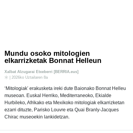
Mundu osoko mitologien
elkarrizketak Bonnat Helleun
Xalbat Alzugarai Etxeberri [BERRIA.eus]
| 2026ko Uztailaren 8a
‘Mitologiak' erakusketa ireki dute Baionako Bonnat Helleu
museoan. Euskal Herriko, Mediterraneoko, Ekialde
Hurbileko, Afrikako eta Mexikoko mitologiak elkarrizketan
ezarri dituzte, Parisko Louvre eta Quai Branly-Jacques
Chirac museoekin lankidetzan.