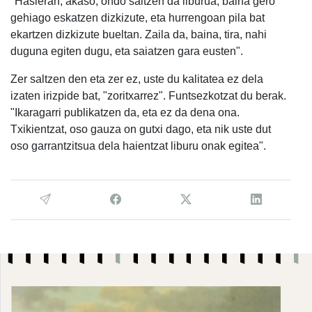
"Hasieran, akaso, ondo saltzen da liburua, baina gero
gehiago eskatzen dizkizute, eta hurrengoan pila bat
ekartzen dizkizute bueltan. Zaila da, baina, tira, nahi
duguna egiten dugu, eta saiatzen gara eusten".
Zer saltzen den eta zer ez, uste du kalitatea ez dela
izaten irizpide bat, "zoritxarrez". Funtsezkotzat du berak.
"Ikaragarri publikatzen da, eta ez da dena ona.
Txikientzat, oso gauza on gutxi dago, eta nik uste dut
oso garrantzitsua dela haientzat liburu onak egitea".