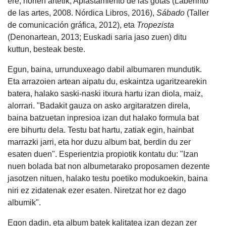
ere; horien artetik, Aplastamiento de las gotas (Laberinto
de las artes, 2008. Nórdica Libros, 2016),
Sábado
(Taller
de comunicación gráfica, 2012), eta
Tropezista
(Denonartean, 2013; Euskadi saria jaso zuen) ditu
kuttun, besteak beste.
Egun, baina, urrunduxeago dabil albumaren mundutik.
Eta arrazoien artean aipatu du, eskaintza ugaritzearekin
batera, halako saski-naski itxura hartu izan diola, maiz,
alorrari. "Badakit gauza on asko argitaratzen direla,
baina batzuetan inpresioa izan dut halako formula bat
ere bihurtu dela. Testu bat hartu, zatiak egin, hainbat
marrazki jarri, eta hor duzu album bat, berdin du zer
esaten duen". Esperientzia propiotik kontatu du: "Izan
nuen bolada bat non albumetarako proposamen dezente
jasotzen nituen, halako testu poetiko modukoekin, baina
niri ez zidatenak ezer esaten. Niretzat hor ez dago
albumik".
Egon dadin, eta album batek kalitatea izan dezan zer