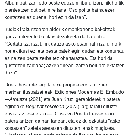
Album bat izan, edo beste edozein liburu izan, nik hortik
planteatzen dut beti nire lana. Oso polita baina ezer
kontatzen ez duena, hori ezin da izan".
Irudiak irakurtzearen alderik emankorrena bakoitzak
gauza diferente bat ikus dezakeela da harentzat.
"Gertatu izan zait: nik gauza asko esan nahi izan, inork
horiek ikusi ez, eta beste batek egin dudan eta konturatu
ez naizen beste zerbaitez ohartaraztea. Eta hori da
gustatzen zaidana; azken finean, zaren hori proiektatzen
duzu".
Duela bost urte, argitaletxe propioa ere jarri zuen
martxan ilustratzaileak: Ediciones Modernas El Embudo
—
Arrautza
(2021) eta Juan Kruz Igerabiderekin batera
egindako
Begi bat kokotean
(2023), argitaratu dituzte
euskaraz, esaterako—. Gustavo Puerta Leisserekin
batera aritzen da han lanean, eta ez du ezkutatu "asko
kostatzen" zaiela ateratzen dituzten lanak mugitzea.