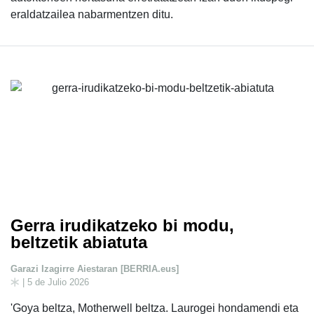
eraldatzailea nabarmentzen ditu.
Gerra irudikatzeko bi modu,
beltzetik abiatuta
Garazi Izagirre Aiestaran [BERRIA.eus]
| 5 de Julio 2026
'Goya beltza, Motherwell beltza. Laurogei hondamendi eta