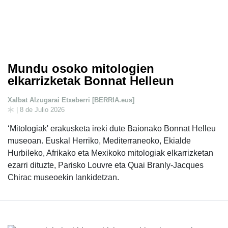
Mundu osoko mitologien
elkarrizketak Bonnat Helleun
Xalbat Alzugarai Etxeberri [BERRIA.eus]
| 8 de Julio 2026
‘Mitologiak' erakusketa ireki dute Baionako Bonnat Helleu
museoan. Euskal Herriko, Mediterraneoko, Ekialde
Hurbileko, Afrikako eta Mexikoko mitologiak elkarrizketan
ezarri dituzte, Parisko Louvre eta Quai Branly-Jacques
Chirac museoekin lankidetzan.