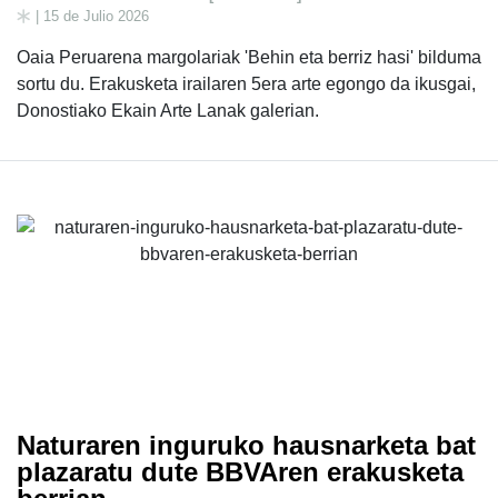
| 15 de Julio 2026
Oaia Peruarena margolariak 'Behin eta berriz hasi' bilduma
sortu du. Erakusketa irailaren 5era arte egongo da ikusgai,
Donostiako Ekain Arte Lanak galerian.
Naturaren inguruko hausnarketa bat
plazaratu dute BBVAren erakusketa