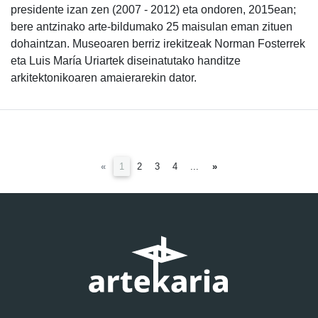
presidente izan zen (2007 - 2012) eta ondoren, 2015ean;
bere antzinako arte-bildumako 25 maisulan eman zituen
dohaintzan. Museoaren berriz irekitzeak Norman Fosterrek
eta Luis María Uriartek diseinatutako handitze
arkitektonikoaren amaierarekin dator.
(current)
«
1
2
3
4
...
»