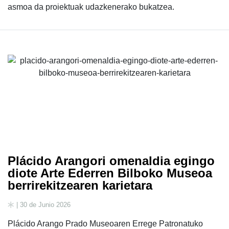
asmoa da proiektuak udazkenerako bukatzea.
Plácido Arangori omenaldia egingo
diote Arte Ederren Bilboko Museoa
berrirekitzearen karietara
| 30 de Junio 2026
Plácido Arango Prado Museoaren Errege Patronatuko