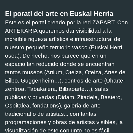
El poratl del arte en Euskal Herria
Este es el portal creado por la red ZAPART. Con
ARTEKARIA queremos dar visibilidad a la
increíble riqueza artística e infraestructural de
nuestro pequeño territorio vasco (Euskal Herri
osoa). De hecho, nos parece que en un
espacio tan reducido donde se encuentran
tantos museos (Artium, Oteiza, Oteiza, Artes de
Bilbo, Guggenheim…), centros de arte (Uharte-
zentroa, Tabakalera, Bilbaoarte…), salas
públicas y privadas (Didam, Zitadela, Bastero,
Ospitalea, fondations), galería de arte
tradicional o de artistas... con tantas
programaciones y obras de artistas visibles, la
visualización de este conjunto no es fácil.