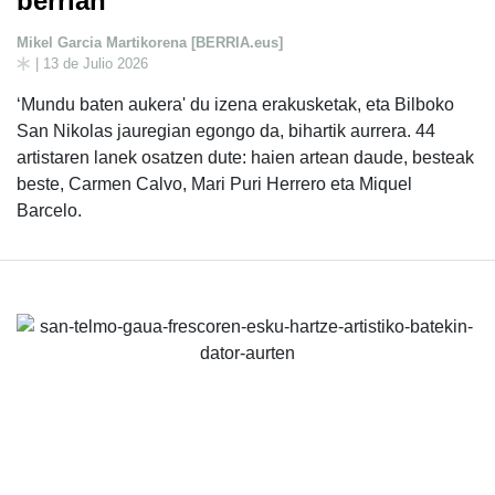
berrian
Mikel Garcia Martikorena [BERRIA.eus]
| 13 de Julio 2026
‘Mundu baten aukera' du izena erakusketak, eta Bilboko
San Nikolas jauregian egongo da, bihartik aurrera. 44
artistaren lanek osatzen dute: haien artean daude, besteak
beste, Carmen Calvo, Mari Puri Herrero eta Miquel
Barcelo.