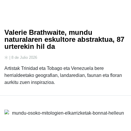
Valerie Brathwaite, mundu
naturalaren eskultore abstraktua, 87
urterekin hil da
| 8 de Julio 2026
Artistak Trinidad eta Tobago eta Venezuela bere
herrialdeetako geografian, landaredian, faunan eta floran
aurkitu zuen inspirazioa.