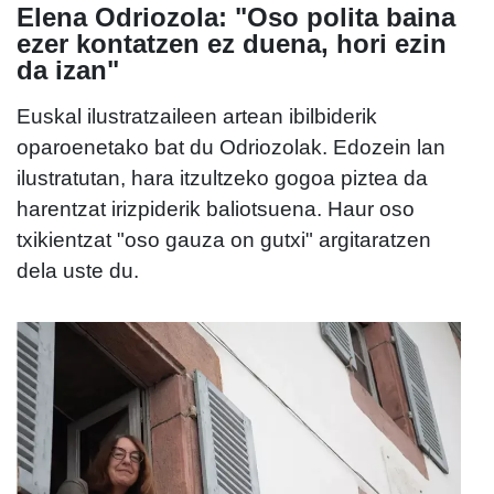
Elena Odriozola: "Oso polita baina
ezer kontatzen ez duena, hori ezin
da izan"
Euskal ilustratzaileen artean ibilbiderik
oparoenetako bat du Odriozolak. Edozein lan
ilustratutan, hara itzultzeko gogoa piztea da
harentzat irizpiderik baliotsuena. Haur oso
txikientzat "oso gauza on gutxi" argitaratzen
dela uste du.