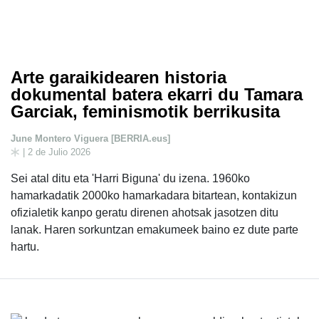
Arte garaikidearen historia
dokumental batera ekarri du Tamara
Garciak, feminismotik berrikusita
June Montero Viguera [BERRIA.eus]
| 2 de Julio 2026
Sei atal ditu eta 'Harri Biguna' du izena. 1960ko
hamarkadatik 2000ko hamarkadara bitartean, kontakizun
ofizialetik kanpo geratu direnen ahotsak jasotzen ditu
lanak. Haren sorkuntzan emakumeek baino ez dute parte
hartu.