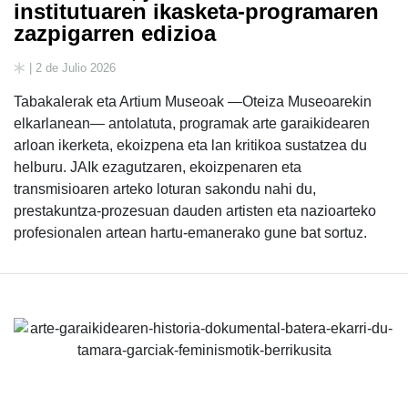
institutuaren ikasketa-programaren
zazpigarren edizioa
| 2 de Julio 2026
Tabakalerak eta Artium Museoak —Oteiza Museoarekin
elkarlanean— antolatuta, programak arte garaikidearen
arloan ikerketa, ekoizpena eta lan kritikoa sustatzea du
helburu. JAIk ezagutzaren, ekoizpenaren eta
transmisioaren arteko loturan sakondu nahi du,
prestakuntza-prozesuan dauden artisten eta nazioarteko
profesionalen artean hartu-emanerako gune bat sortuz.