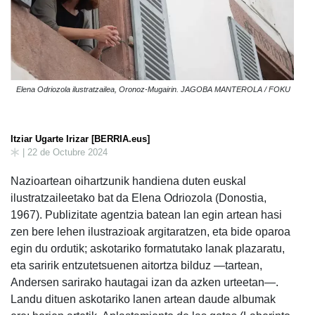
Elena Odriozola ilustratzailea, Oronoz-Mugairin. JAGOBA MANTEROLA / FOKU
Itziar Ugarte Irizar [BERRIA.eus]
| 22 de Octubre 2024
Nazioartean oihartzunik handiena duten euskal
ilustratzaileetako bat da Elena Odriozola (Donostia,
1967). Publizitate agentzia batean lan egin artean hasi
zen bere lehen ilustrazioak argitaratzen, eta bide oparoa
egin du ordutik; askotariko formatutako lanak plazaratu,
eta saririk entzutetsuenen aitortza bilduz —tartean,
Andersen sarirako hautagai izan da azken urteetan—.
Landu dituen askotariko lanen artean daude albumak