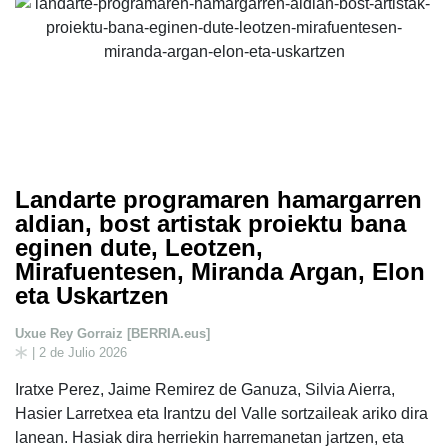
Landarte programaren hamargarren
aldian, bost artistak proiektu bana
eginen dute, Leotzen,
Mirafuentesen, Miranda Argan, Elon
eta Uskartzen
Uxue Rey Gorraiz [BERRIA.eus]
| 2 de Julio 2026
Iratxe Perez, Jaime Remirez de Ganuza, Silvia Aierra,
Hasier Larretxea eta Irantzu del Valle sortzaileak ariko dira
lanean. Hasiak dira herriekin harremanetan jartzen, eta