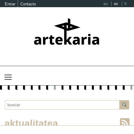
eu
es
fr
Entrar
Contacto
aktualitatea