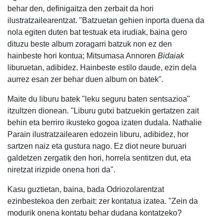
behar den, definigaitza den zerbait da hori
ilustratzailearentzat. "Batzuetan gehien inporta duena da
nola egiten duten bat testuak eta irudiak, baina gero
dituzu beste album zoragarri batzuk non ez den
hainbeste hori kontua; Mitsumasa Annoren
Bidaiak
liburuetan, adibidez. Hainbeste estilo daude, ezin dela
aurrez esan zer behar duen album on batek".
Maite du liburu batek "leku seguru baten sentsazioa"
itzultzen dionean. "Liburu gutxi batzuekin gertatzen zait
behin eta berriro ikusteko gogoa izaten dudala. Nathalie
Parain ilustratzailearen edozein liburu, adibidez, hor
sartzen naiz eta gustura nago. Ez diot neure buruari
galdetzen zergatik den hori, horrela sentitzen dut, eta
niretzat irizpide onena hori da".
Kasu guztietan, baina, bada Odriozolarentzat
ezinbestekoa den zerbait: zer kontatua izatea. "Zein da
modurik onena kontatu behar dudana kontatzeko?