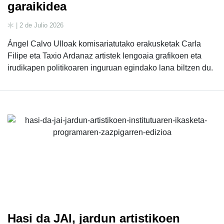
garaikidea
| 2 de Julio 2026
Ángel Calvo Ulloak komisariatutako erakusketak Carla
Filipe eta Taxio Ardanaz artistek lengoaia grafikoen eta
irudikapen politikoaren inguruan egindako lana biltzen du.
Hasi da JAI, jardun artistikoen