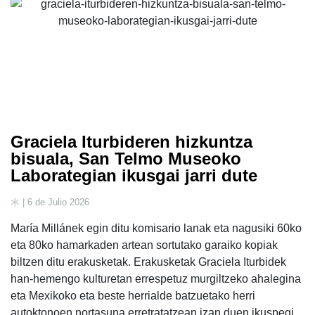
Graciela Iturbideren hizkuntza
bisuala, San Telmo Museoko
Laborategian ikusgai jarri dute
| 6 de Julio 2026
María Millánek egin ditu komisario lanak eta nagusiki 60ko
eta 80ko hamarkaden artean sortutako garaiko kopiak
biltzen ditu erakusketak. Erakusketak Graciela Iturbidek
han-hemengo kulturetan errespetuz murgiltzeko ahalegina
eta Mexikoko eta beste herrialde batzuetako herri
autoktonoen nortasuna erretratatzean izan duen ikuspegi