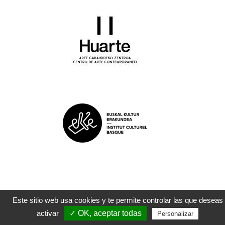
Este sitio web usa cookies y te permite controlar las que deseas
©
ZAPART
|
Legezko oharrak
| 2022
activar
✓ OK, aceptar todas
Personalizar