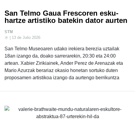
San Telmo Gaua Frescoren esku-
hartze artistiko batekin dator aurten
STM
| 13 de Julio 2026
San Telmo Museoaren udako irekiera berezia uztailak
18an izango da, doako sarrerarekin, 20:30 eta 24:00
artean. Xabier Zirikiainek, Ander Perez de Arenazak eta
Mario Azurzak berariaz okasio honetan sortuko duten
proposamen artistikoa izango da aurtengo berrikuntza