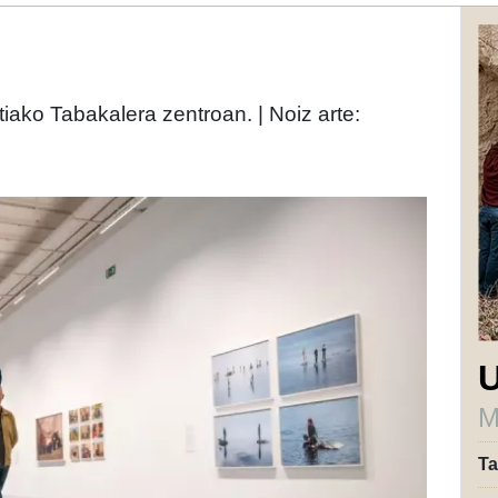
ko Tabakalera zentroan. | Noiz arte:
U
M
Ta