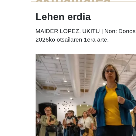
Lehen erdia
MAIDER LOPEZ. UKITU | Non: Donostia
2026ko otsailaren 1era arte.