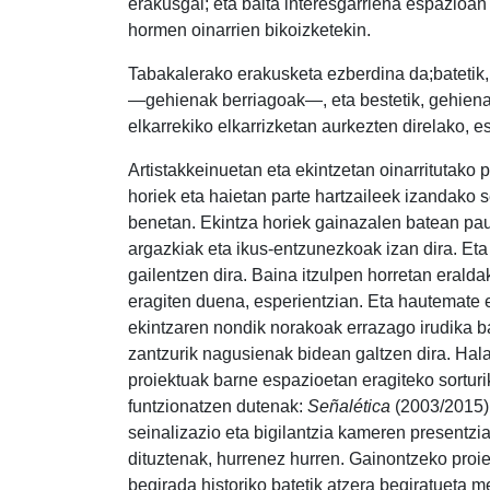
erakusgai; eta baita interesgarriena espazioan
hormen oinarrien bikoizketekin.
Tabakalerako erakusketa ezberdina da;batetik,
—gehienak berriagoak—, eta bestetik, gehiena
elkarrekiko elkarrizketan aurkezten direlako, e
Artistakkeinuetan eta ekintzetan oinarritutako p
horiek eta haietan parte hartzaileek izandako s
benetan. Ekintza horiek gainazalen batean pausa
argazkiak eta ikus-entzunezkoak izan dira. Eta
gailentzen dira. Baina itzulpen horretan eralda
eragiten duena, esperientzian. Eta hautemate 
ekintzaren nondik norakoak errazago irudika bad
zantzurik nagusienak bidean galtzen dira. Hal
proiektuak barne espazioetan eragiteko sorturik
funtzionatzen dutenak:
Señalética
(2003/2015)
seinalizazio eta bigilantzia kameren presentz
dituztenak, hurrenez hurren. Gainontzeko proi
begirada historiko batetik atzera begiratueta 