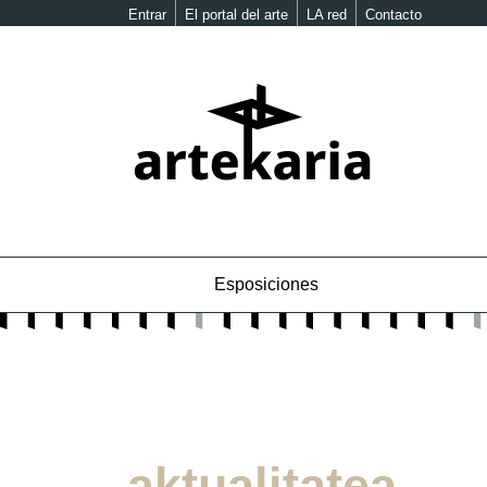
Entrar
El portal del arte
LA red
Contacto
Esposiciones
aktualitatea