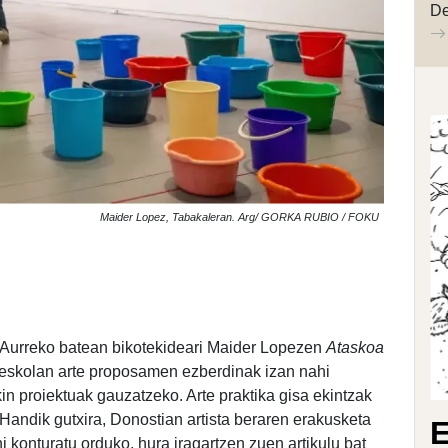
De
Maider Lopez, Tabakaleran. Arg/ GORKA RUBIO / FOKU
k. Aurreko batean bikotekideari Maider Lopezen
Ataskoa
re eskolan arte proposamen ezberdinak izan nahi
kin proiektuak gauzatzeko. Arte praktika gisa ekintzak
n. Handik gutxira, Donostian artista beraren erakusketa
E
 konturatu orduko, hura iragartzen zuen artikulu bat