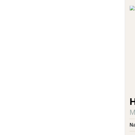
H
M
Na