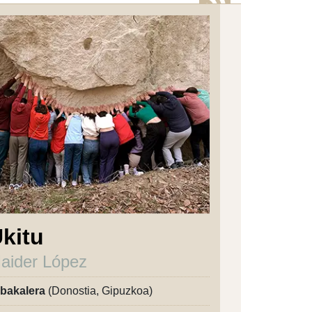
kitu
aider López
bakalera
(Donostia, Gipuzkoa)