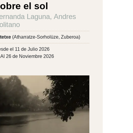
obre el sol
ernanda Laguna, Andres
olitano
tetxe
(Atharratze-Sorholüze, Zuberoa)
sde el 11 de Julio 2026
Al 26 de Noviembre 2026