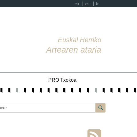
eu
es
fr
Euskal Herriko
Artearen ataria
PRO Txokoa