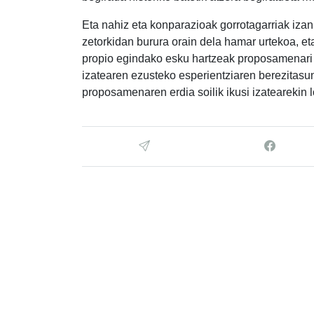
Eta nahiz eta konparazioak gorrotagarriak izan
zetorkidan burura orain dela hamar urtekoa, et
propio egindako esku hartzeak proposamenari 
izatearen ezusteko esperientziaren berezitasu
proposamenaren erdia soilik ikusi izatearekin 