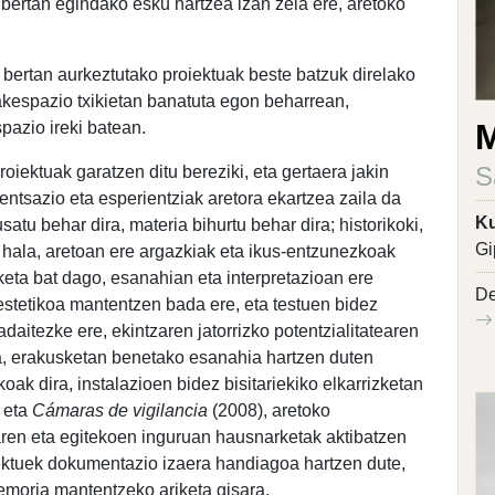
 bertan egindako esku hartzea izan zela ere, aretoko
 bertan aurkeztutako proiektuak beste batzuk direlako
kespazio txikietan banatuta egon beharrean,
M
spazio ireki batean.
S
roiektuak garatzen ditu bereziki, eta gertaera jakin
entsazio eta esperientziak aretora ekartzea zaila da
Ku
tu behar dira, materia bihurtu behar dira; historikoki,
Gi
 hala, aretoan ere argazkiak eta ikus-entzunezkoak
keta bat dago, esanahian eta interpretazioan ere
De
estetikoa mantentzen bada ere, eta testuen bidez
aitezke ere, ekintzaren jatorrizko potentzialitatearen
a, erakusketan benetako esanahia hartzen duten
oak dira, instalazioen bidez bisitariekiko elkarrizketan
 eta
Cámaras de vigilancia
(2008), aretoko
iaren eta egitekoen inguruan hausnarketak aktibatzen
ektuek dokumentazio izaera handiagoa hartzen dute,
memoria mantentzeko ariketa gisara.