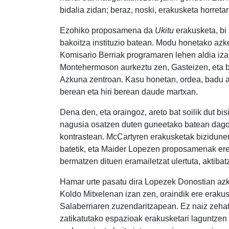
bidalia zidan; beraz, noski, erakusketa horret
Ezohiko proposamena da
Ukitu
erakusketa, bi
bakoitza instituzio batean. Modu honetako azk
Komisario Berriak programaren lehen aldia iza
Montehermoson aurkeztu zen, Gasteizen, eta bi
Azkuna zentroan. Kasu honetan, ordea, badu a
berean eta hiri berean daude martxan.
Dena den, eta oraingoz, areto bat soilik dut bi
nagusia osatzen duten guneetako batean dago
kontrastean. McCartyren erakusketak bizidunen 
batetik, eta Maider Lopezen proposamenak ere
bermatzen dituen eramailetzat ulertuta, aktibatz
Hamar urte pasatu dira Lopezek Donostian az
Koldo Mitxelenan izan zen, oraindik ere eraku
Salaberriaren zuzendaritzapean. Ez naiz zehatz
zatikatutako espazioak erakusketari laguntzen z