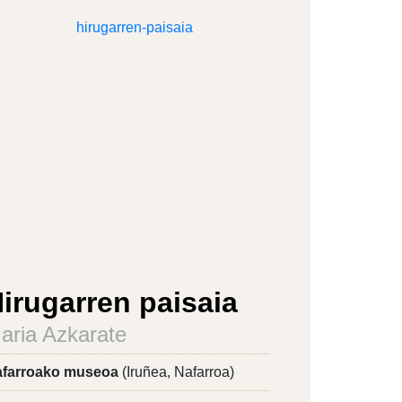
irugarren paisaia
aria Azkarate
farroako museoa
(Iruñea, Nafarroa)