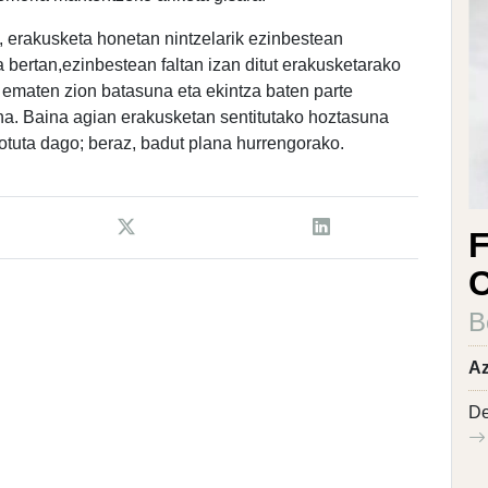
, erakusketa honetan nintzelarik ezinbestean
a bertan,ezinbestean faltan izan ditut erakusketarako
ematen zion batasuna eta ekintza baten parte
na. Baina agian erakusketan sentitutako hoztasuna
lotuta dago; beraz, badut plana hurrengorako.
F
C
B
Az
De