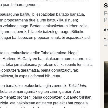
s
ara joan beharra genuen.
F
 pausagune baititu, bi espaziotan baitago banatua,
P
en proposamena duela urte batzuk ikusi nuen;
n zelakoan nago. Bertan, erakusketaren lehen zatia
Ar
garrena, berriz, hilabete batzuk geroago, Bilboko
ldagai bat Lopezen proposamenak: bi espazioak aldi
De
sitatua, erakusketa erdia: Tabakalerakoa. Hegal
, Marlene McCartyren banakakoaren aurrez aurre, eta
arteko jarraitutasuna jorratzen du ikuspuntu feminista
 gorputzera garamatza, baina gorputzaloturak
ailetzat, ia espazio formal bihurtuta.
ken banakako erakusketa egin zuenetik:
Tokialdatu
.
sketa azpimarragarriak egiten ziren garaian Ana
-mehatz oroitzen, baina gogoratzen dut areto txikitan
iola, eta bakoitzean artistaren proiektu bat zegoela