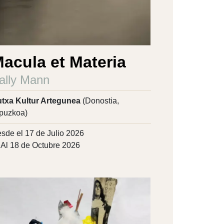
acula et Materia
ally Mann
txa Kultur Artegunea
(Donostia,
puzkoa)
sde el 17 de Julio 2026
Al 18 de Octubre 2026