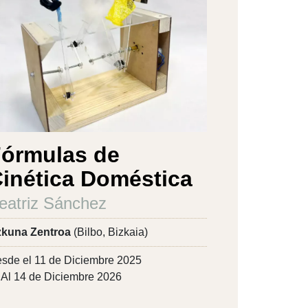
órmulas de
inética Doméstica
eatriz Sánchez
kuna Zentroa
(Bilbo, Bizkaia)
sde el 11 de Diciembre 2025
Al 14 de Diciembre 2026