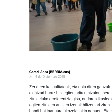
Garazi Ansa [BERRIA.eus]
| 4 de Diciembre 2025
Zer diren kasualitateak, eta nola diren gauza
ekintzari buruz hitz egiten aritu nintzaion, be
zituztelako erreferentzia gisa, ondoren ikaslee
egiten zituzten artisten izenak biltzen ari zire
handi bat inauguratukozela jakin genuen. Eta ni