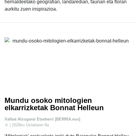
herrialdeetako geografian, landaredian, faunan eta floran
aurkitu zuen inspirazioa.
Mundu osoko mitologien
elkarrizketak Bonnat Helleun
Xalbat Alzugarai Etxeberri [BERRIA.eus]
| 2026ko Uztailaren 8a