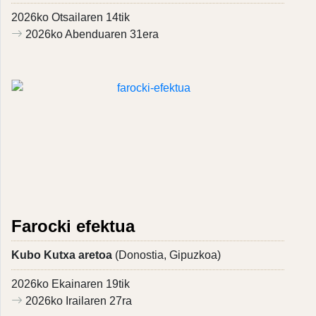
2026ko Otsailaren 14tik
2026ko Abenduaren 31era
Farocki efektua
Kubo Kutxa aretoa
(Donostia, Gipuzkoa)
2026ko Ekainaren 19tik
2026ko Irailaren 27ra