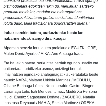
fabrikazio-prozesua, eta funtzionaltasuna. Arasa egungo
bizimoduetara egokitzen jakin du, merkatuan sartzeko
produktu moldakor, modular eta bideragarri bat
proposatuz. Altzariaren grafika euskal ikur identitarioei
lotuta dago, tailla tradizionala gogorarazten duena."
Irabazlearekin batera, aurkeztutako beste lan
nabarmenduak izango dira ikusgai
Aipamen berezia lortu duten proiektuak: EGUZKILORE,
Malen Deniz Ayerbe / MIKA, Ane Arsuaga Iraola.
Eta hauekin batera, sorkuntza berriak egungo usadio eta
ohituretara hurbiltzeko asmoz, ontzitegi berriak
imajinatzen egindako ahaleginagatik aukeratutako beste
hauek: NÄRA, Maitane Urkiola Martinez / MODULU,
Oihane Burinaga López, Nora Iturralde Castro, Bingen
Larrañaga Lete, Irati Mendez Iturrioz, Maddi Xu Persona
Huici, Eneritz Sagastume Doñate / ZAGUERO, Natalia
Inostrosa Reynaud / NAHIA, Sheila Martinez / OREKA,