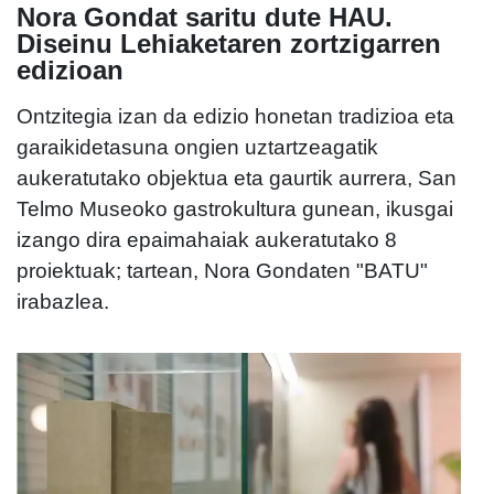
Nora Gondat saritu dute HAU.
Diseinu Lehiaketaren zortzigarren
edizioan
Ontzitegia izan da edizio honetan tradizioa eta
garaikidetasuna ongien uztartzeagatik
aukeratutako objektua eta gaurtik aurrera, San
Telmo Museoko gastrokultura gunean, ikusgai
izango dira epaimahaiak aukeratutako 8
proiektuak; tartean, Nora Gondaten "BATU"
irabazlea.