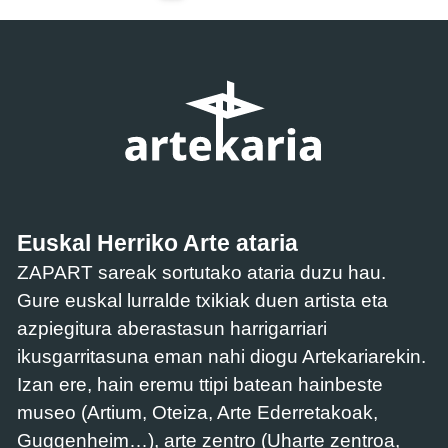
Euskal Herriko Arte ataria
ZAPART sareak sortutako ataria duzu hau.
Gure euskal lurralde txikiak duen artista eta
azpiegitura aberastasun harrigarriari
ikusgarritasuna eman nahi diogu Artekariarekin.
Izan ere, hain eremu ttipi batean hainbeste
museo (Artium, Oteiza, Arte Ederretakoak,
Guggenheim…), arte zentro (Uharte zentroa,