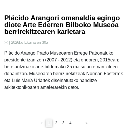
Plácido Arangori omenaldia egingo
diote Arte Ederren Bilboko Museoa
berrirekitzearen karietara
| 2026ko Ekainaren 30a
Plácido Arango Prado Museoaren Errege Patronatuko
presidente izan zen (2007 - 2012) eta ondoren, 2015ean;
bere antzinako arte-bildumako 25 maisulan eman zituen
dohaintzan. Museoaren berriz irekitzeak Norman Fosterrek
eta Luis María Uriartek diseinatutako handitze
arkitektonikoaren amaierarekin dator.
(current)
«
1
2
3
4
...
»