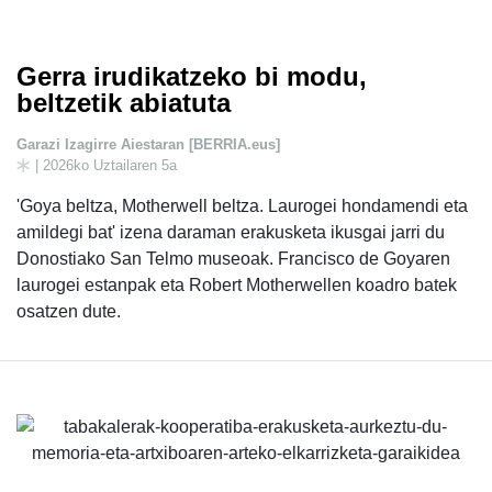
Gerra irudikatzeko bi modu,
beltzetik abiatuta
Garazi Izagirre Aiestaran [BERRIA.eus]
| 2026ko Uztailaren 5a
'Goya beltza, Motherwell beltza. Laurogei hondamendi eta
amildegi bat' izena daraman erakusketa ikusgai jarri du
Donostiako San Telmo museoak. Francisco de Goyaren
laurogei estanpak eta Robert Motherwellen koadro batek
osatzen dute.