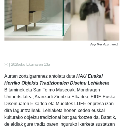
Arg/ Iker Azurmendi
| 2025eko Ekainaren 13a
Aurten zortzigarrenez antolatu dute
HAU Euskal
Herriko Objektu Tradizionalen Diseinu Lehiaketa
Bitaminek eta San Telmo Museoak. Mondragon
Unibertsitatea, Aranzadi Zientzia Elkartea, EIDE Euskal
Diseinuaren Elkartea eta Muebles LUFE enpresa izan
dira laguntzaileak. Lehiaketa honen xedea euskal
kulturako objektu tradizional bat gaurkotzea da. Batetik,
deialdiak gure tradizioaren inguruko ikerketa sustatzen