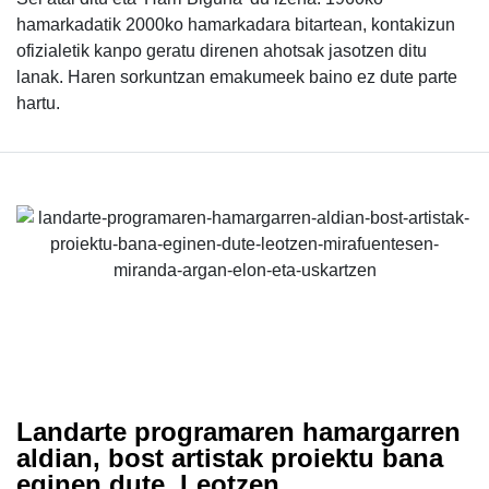
hamarkadatik 2000ko hamarkadara bitartean, kontakizun
ofizialetik kanpo geratu direnen ahotsak jasotzen ditu
lanak. Haren sorkuntzan emakumeek baino ez dute parte
hartu.
Landarte programaren hamargarren
aldian, bost artistak proiektu bana
eginen dute, Leotzen,