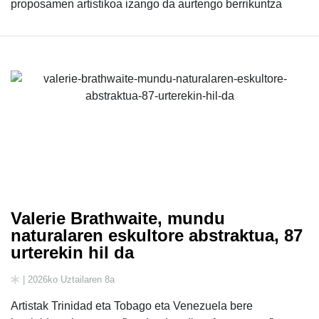
proposamen artistikoa izango da aurtengo berrikuntza
Valerie Brathwaite, mundu
naturalaren eskultore abstraktua, 87
urterekin hil da
| 2026ko Uztailaren 8a
Artistak Trinidad eta Tobago eta Venezuela bere