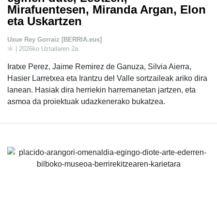
Mirafuentesen, Miranda Argan, Elon
eta Uskartzen
Uxue Rey Gorraiz [BERRIA.eus]
| 2026ko Uztailaren 2a
Iratxe Perez, Jaime Remirez de Ganuza, Silvia Aierra,
Hasier Larretxea eta Irantzu del Valle sortzaileak ariko dira
lanean. Hasiak dira herriekin harremanetan jartzen, eta
asmoa da proiektuak udazkenerako bukatzea.