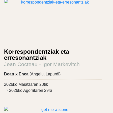
Korrespondentziak eta
erresonantziak
Jean Cocteau - Igor Markevitch
Beatrix Enea
(Angelu, Lapurdi)
2026ko Maiatzaren 23tik
2026ko Agorrilaren 29ra