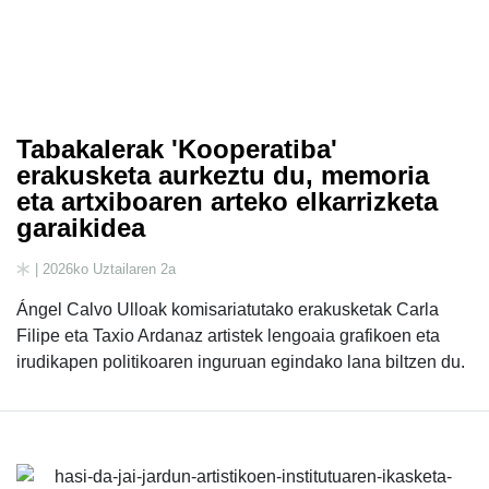
Tabakalerak 'Kooperatiba'
erakusketa aurkeztu du, memoria
eta artxiboaren arteko elkarrizketa
garaikidea
| 2026ko Uztailaren 2a
Ángel Calvo Ulloak komisariatutako erakusketak Carla
Filipe eta Taxio Ardanaz artistek lengoaia grafikoen eta
irudikapen politikoaren inguruan egindako lana biltzen du.