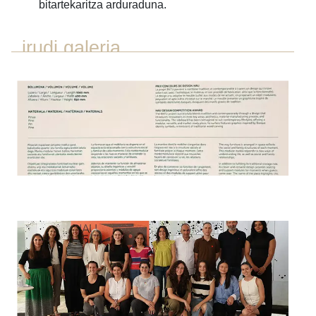
bitartekaritza arduraduna.
irudi galeria