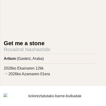
Get me a stone
Rosalind Nashashibi
Artium
(Gasteiz, Araba)
2026ko Ekainaren 12tik
2026ko Azaroaren 01era