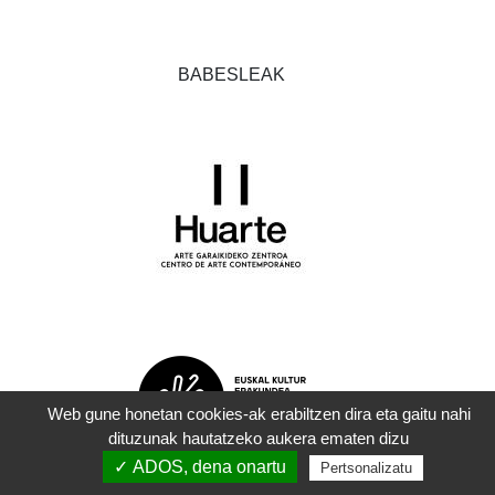
BABESLEAK
Web gune honetan cookies-ak erabiltzen dira eta gaitu nahi
dituzunak hautatzeko aukera ematen dizu
✓ ADOS, dena onartu
Pertsonalizatu