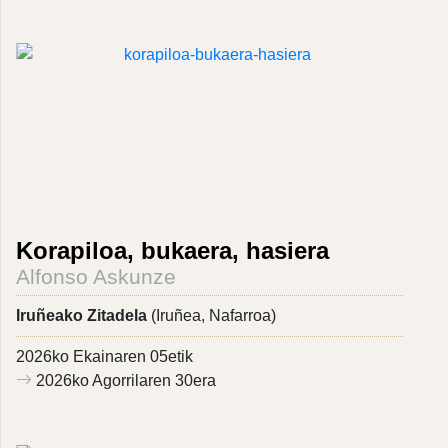
Korapiloa, bukaera, hasiera
Alfonso Askunze
Iruñeako Zitadela
(Iruñea, Nafarroa)
2026ko Ekainaren 05etik
2026ko Agorrilaren 30era