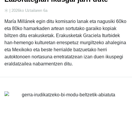
| 2026ko Uztailaren 6a
María Millánek egin ditu komisario lanak eta nagusiki 60ko
eta 80ko hamarkaden artean sortutako garaiko kopiak
biltzen ditu erakusketak. Erakusketak Graciela Iturbidek
han-hemengo kulturetan errespetuz murgiltzeko ahalegina
eta Mexikoko eta beste herrialde batzuetako herri
autoktonoen nortasuna erretratatzean izan duen ikuspegi
eraldatzailea nabarmentzen ditu.