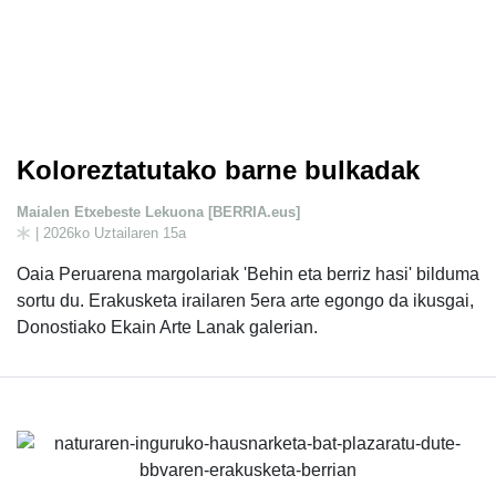
Koloreztatutako barne bulkadak
Maialen Etxebeste Lekuona [BERRIA.eus]
| 2026ko Uztailaren 15a
Oaia Peruarena margolariak 'Behin eta berriz hasi' bilduma
sortu du. Erakusketa irailaren 5era arte egongo da ikusgai,
Donostiako Ekain Arte Lanak galerian.