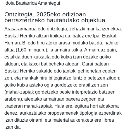
Idoia Bastarrica Amantegui
Ontzitegia. 2025eko edizioan
berraztertzeko hautatutako objektua
Arasa-armairua edo ontzitegia, zehazki manka izenekoa.
Euskal Herriko altzari tipikoa da, batez ere Ipar Euskal
Herrian. Bi edo hiru ateko arasa moduko bat da, nahiko
altua (1,60 m inguru), ia armairu txikia. Armairuaz gain,
estalkia duen kutxatila edo kutxa izan dezake goiko
aldean, eta kaxoi bat beheko aldean. Garai batean
Euskal Herriko sukalde edo jantoki gehienetan egoten
zen, eta mankak hiru biltegiratze funtzio betetzen zituen:
goiko kutxa asteko ogia gordetzeko erabiltzen zen
(mahai-zapiak gordetzeko beste interpretazio batzuen
arabera), ateetako armairuan baxera zegoen eta
tiraderan mahai-zapiak. Hala ere, egitura hori aldakorra
denez, aurkeztutako proposamenek tipologia ezberdinak
izan dituzte oinarri, eta material aukeraketa ere librea
izan da.