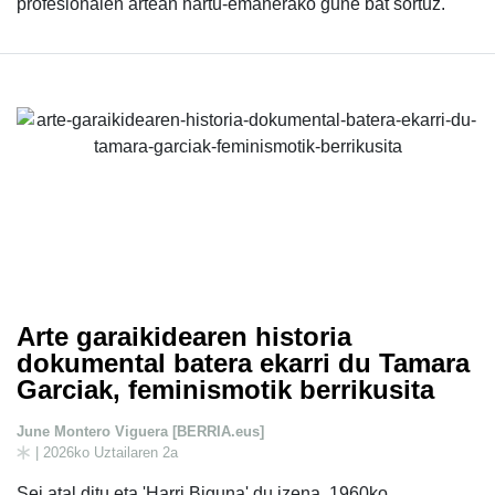
profesionalen artean hartu-emanerako gune bat sortuz.
Arte garaikidearen historia
dokumental batera ekarri du Tamara
Garciak, feminismotik berrikusita
June Montero Viguera [BERRIA.eus]
| 2026ko Uztailaren 2a
Sei atal ditu eta 'Harri Biguna' du izena. 1960ko