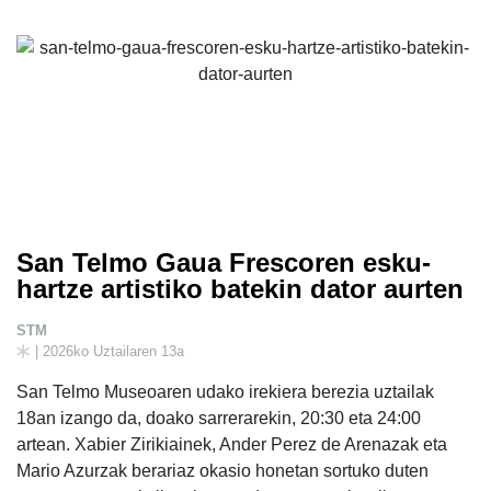
San Telmo Gaua Frescoren esku-
hartze artistiko batekin dator aurten
STM
| 2026ko Uztailaren 13a
San Telmo Museoaren udako irekiera berezia uztailak
18an izango da, doako sarrerarekin, 20:30 eta 24:00
artean. Xabier Zirikiainek, Ander Perez de Arenazak eta
Mario Azurzak berariaz okasio honetan sortuko duten