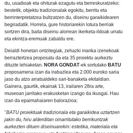
du, usadioak eta ohiturak ezagutu eta berreskuratzeko;
bestetik, objektu tradizionalak egokitu, berritu eta
berrinterpretatzea bultzatzen du, diseinu garaikidearen
begiradatik. Horrela, gure historiarekin lotura berriak
sortzen dira, baita diseinu alorrean ikerketa-ildoak urratu
eta ekintza-eremuak zabaldu ere.
Deialdi honetan ontzitegiak, zehazki manka izenekoak
berraztertzea proposatu da eta 35 proiektu aurkeztu
dituzte lehiaketan.
NORA GONDAT
-ek sortutako
BATU
proposamena izan da irabazlea eta 2.000 euroko saria
jaso du atzo arratsaldeko sari-banaketa ekitaldian.
Gainera, gaurtik, ekainak 13, irailaren 28ra arte,
museoan jarritako erakusketan izango da ikusgai. Hau
izan da epaimahaiaren balorazioa:
"
BATU proiektuak tradizionala eta garaikidea uztartzen
jakin du, hiru alderditan oinarritutako berrikuntzak
aurkezten dituen diseinuarekin: estetika, materiala eta