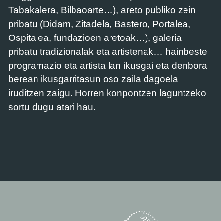
Tabakalera, Bilbaoarte…), areto publiko zein
pribatu (Didam, Zitadela, Bastero, Portalea,
Ospitalea, fundazioen aretoak…), galeria
pribatu tradizionalak eta artistenak… hainbeste
programazio eta artista lan ikusgai eta denbora
berean ikusgarritasun oso zaila dagoela
iruditzen zaigu. Horren konpontzen laguntzeko
sortu dugu atari hau.