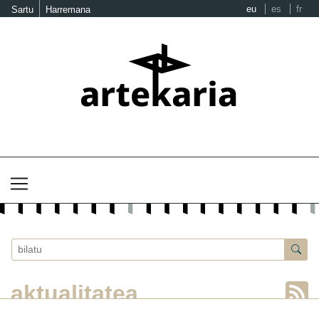
eu
es
fr
Sartu
Harremana
aktualitatea