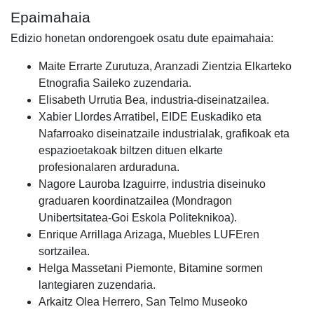
Epaimahaia
Edizio honetan ondorengoek osatu dute epaimahaia:
Maite Errarte Zurutuza, Aranzadi Zientzia Elkarteko
Etnografia Saileko zuzendaria.
Elisabeth Urrutia Bea, industria-diseinatzailea.
Xabier Llordes Arratibel, EIDE Euskadiko eta
Nafarroako diseinatzaile industrialak, grafikoak eta
espazioetakoak biltzen dituen elkarte
profesionalaren arduraduna.
Nagore Lauroba Izaguirre, industria diseinuko
graduaren koordinatzailea (Mondragon
Unibertsitatea-Goi Eskola Politeknikoa).
Enrique Arrillaga Arizaga, Muebles LUFEren
sortzailea.
Helga Massetani Piemonte, Bitamine sormen
lantegiaren zuzendaria.
Arkaitz Olea Herrero, San Telmo Museoko