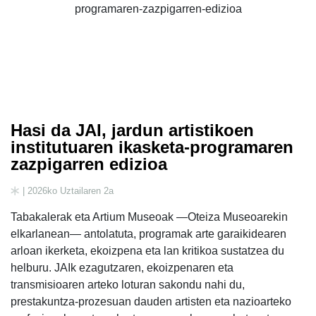
Hasi da JAI, jardun artistikoen
institutuaren ikasketa-programaren
zazpigarren edizioa
| 2026ko Uztailaren 2a
Tabakalerak eta Artium Museoak —Oteiza Museoarekin
elkarlanean— antolatuta, programak arte garaikidearen
arloan ikerketa, ekoizpena eta lan kritikoa sustatzea du
helburu. JAIk ezagutzaren, ekoizpenaren eta
transmisioaren arteko loturan sakondu nahi du,
prestakuntza-prozesuan dauden artisten eta nazioarteko