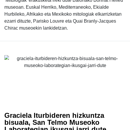
‘Mitologiak' erakusketa ireki dute Baionako Bonnat Helleu
museoan. Euskal Herriko, Mediterraneoko, Ekialde
Hurbileko, Afrikako eta Mexikoko mitologiak elkarrizketan
ezarri dituzte, Parisko Louvre eta Quai Branly-Jacques
Chirac museoekin lankidetzan.
Graciela Iturbideren hizkuntza
bisuala, San Telmo Museoko
Laborategian ikusgai jarri dute