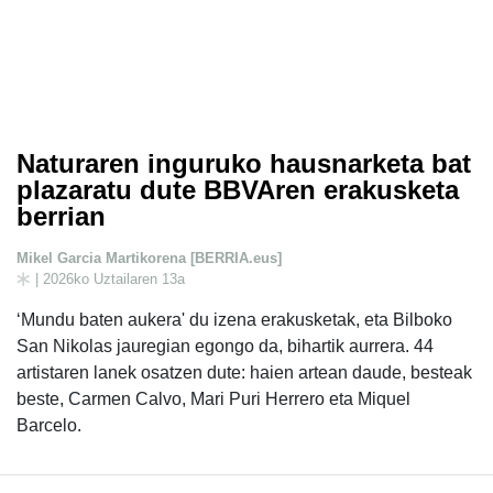
Naturaren inguruko hausnarketa bat
plazaratu dute BBVAren erakusketa
berrian
Mikel Garcia Martikorena [BERRIA.eus]
| 2026ko Uztailaren 13a
‘Mundu baten aukera' du izena erakusketak, eta Bilboko
San Nikolas jauregian egongo da, bihartik aurrera. 44
artistaren lanek osatzen dute: haien artean daude, besteak
beste, Carmen Calvo, Mari Puri Herrero eta Miquel
Barcelo.