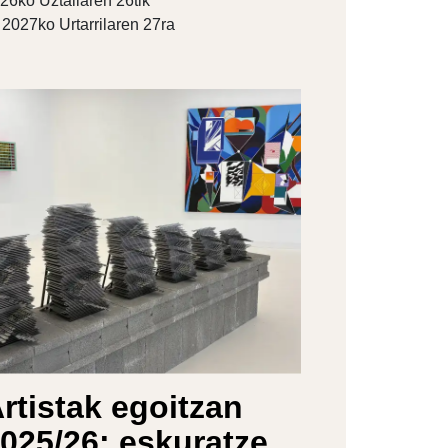
26ko Uztailaren 26tik
2027ko Urtarrilaren 27ra
rtistak egoitzan
025/26: eskuratze