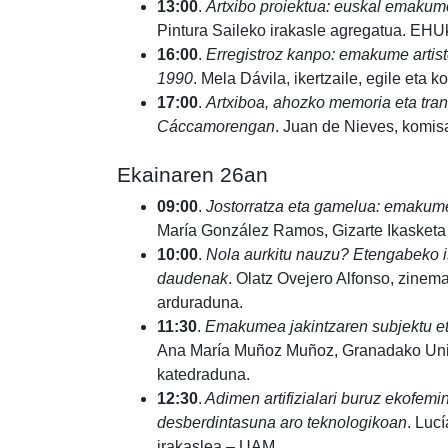
13:00
.
Artxibo proiektua: euskal emakume
Pintura Saileko irakasle agregatua. EHU
16:00
.
Erregistroz kanpo: emakume artis
1990
. Mela Dávila, ikertzaile, egile eta
17:00
.
Artxiboa, ahozko memoria eta tran
Cáccamorengan
. Juan de Nieves, komis
Ekainaren 26an
09:00
.
Jostorratza eta gamelua: emakume
María González Ramos, Gizarte Ikasketa Au
10:00
.
Nola aurkitu nauzu? Etengabeko is
daudenak
. Olatz Ovejero Alfonso, zinem
arduraduna.
11:30
.
Emakumea jakintzaren subjektu eta 
Ana María Muñoz Muñoz, Granadako Unibe
katedraduna.
12:30
.
Adimen artifizialari buruz ekofemi
desberdintasuna aro teknologikoan
. Luc
irakaslea – UAM.