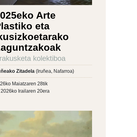
025eko Arte
lastiko eta
kusizkoetarako
Laguntzakoak
rakusketa kolektiboa
uñeako Zitadela
(Iruñea, Nafarroa)
26ko Maiatzaren 28tik
2026ko Irailaren 20era