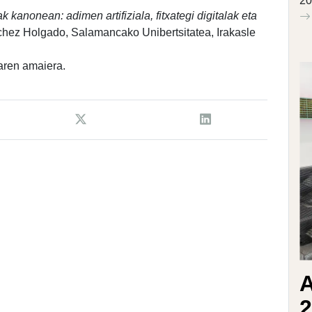
20
kanonean: adimen artifiziala, fitxategi digitalak eta
nchez Holgado, Salamancako Unibertsitatea, Irakasle
oaren amaiera.
A
2