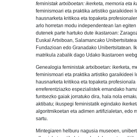
feministak artxiboetan: ikerketa, memoria eta 
feminismoari eta praktika artistiko garaikideei
hausnarketa kritikoa eta topaketa profesional
arlo horretan modu independentean lan egiten 
dutenek parte hartuko dute ikastaroan: Zarago
Euskal Artxiboan, Salamancako Unibertsitatea
Fundazioan edo Granadako Unibertsitatean. Ik
matrikula zabalik dago Udako Ikastaroen webg
Genealogia feministak artxiboetan: ikerketa, 
feminismoari eta praktika artistiko garaikideei
hausnarketa kritikoa eta topaketa profesionala
erreferentziazko espezialistek emandako hamar
funtsezko gaiak jorratuko dira, hala nola emaku
aktibatu; ikuspegi feministatik egindako ikerk
algoritmikoetan eta adimen artifizialetan, edo
sartu.
Mintegiaren helburu nagusia museoen, unibert