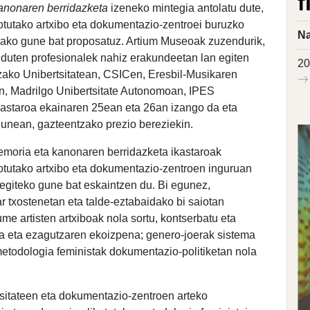
f
kanonaren berridazketa
izeneko mintegia antolatu dute,
 lotutako artxibo eta dokumentazio-zentroei buruzko
Na
erako gune bat proposatuz. Artium Museoak zuzendurik,
duten profesionalek nahiz erakundeetan lan egiten
20
zako Unibertsitatean, CSICen, Eresbil-Musikaren
n, Madrilgo Unibertsitate Autonomoan, IPES
astaroa ekainaren 25ean eta 26an izango da eta
unean, gazteentzako prezio bereziekin.
memoria eta kanonaren berridazketa ikastaroak
 lotutako artxibo eta dokumentazio-zentroen inguruan
 egiteko gune bat eskaintzen du. Bi egunez,
 txostenetan eta talde-eztabaidako bi saiotan
me artisten artxiboak nola sortu, kontserbatu eta
eta eta ezagutzaren ekoizpena; genero-joerak sistema
 metodologia feministak dokumentazio-politiketan nola
sitateen eta dokumentazio-zentroen arteko