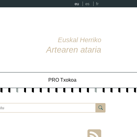
eu
es
fr
Euskal Herriko
Artearen ataria
PRO Txokoa