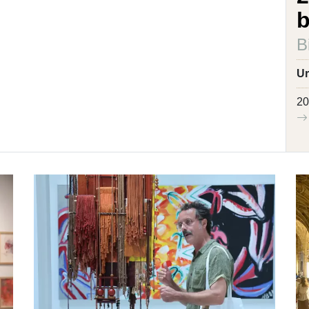
b
B
Ur
20