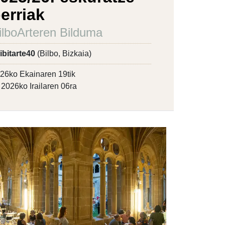
erriak
ilboArteren Bilduma
ibitarte40
(Bilbo, Bizkaia)
26ko Ekainaren 19tik
2026ko Irailaren 06ra