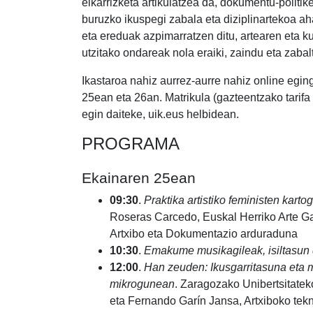
elkarrizketa artikulatzea da, dokumentu-politik
buruzko ikuspegi zabala eta diziplinartekoa ah
eta ereduak azpimarratzen ditu, artearen eta ku
utzitako ondareak nola eraiki, zaindu eta zaba
Ikastaroa nahiz aurrez-aurre nahiz online egin
25ean eta 26an. Matrikula (gazteentzako tarifa
egin daiteke, uik.eus helbidean.
PROGRAMA
Ekainaren 25ean
09:30
.
Praktika artistiko feministen karto
Roseras Carcedo, Euskal Herriko Arte G
Artxibo eta Dokumentazio arduraduna
10:30
.
Emakume musikagileak, isiltasun
12:00
.
Han zeuden: Ikusgarritasuna eta m
mikrogunean
. Zaragozako Unibertsitate
eta Fernando Garín Jansa, Artxiboko tekn