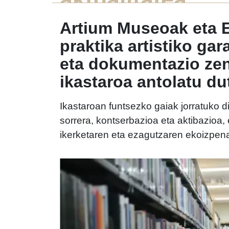
Artium Museoak eta 
praktika artistiko gar
eta dokumentazio ze
ikastaroa antolatu du
Ikastaroan funtsezko gaiak jorratuko d
sorrera, kontserbazioa eta aktibazioa,
ikerketaren eta ezagutzaren ekoizpen