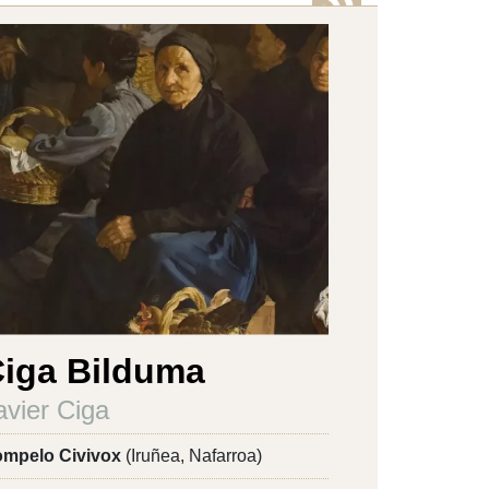
iga Bilduma
avier Ciga
mpelo Civivox
(Iruñea, Nafarroa)