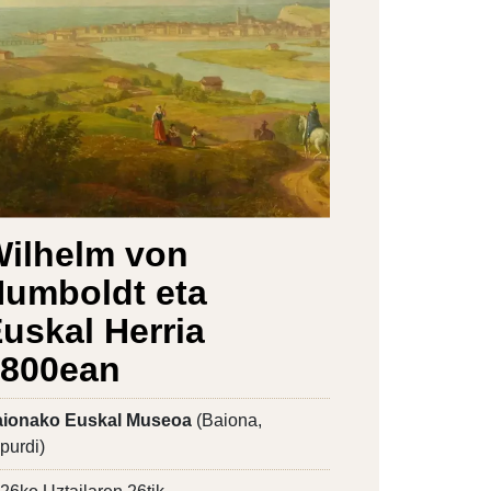
ilhelm von
umboldt eta
uskal Herria
1800ean
ionako Euskal Museoa
(Baiona,
purdi)