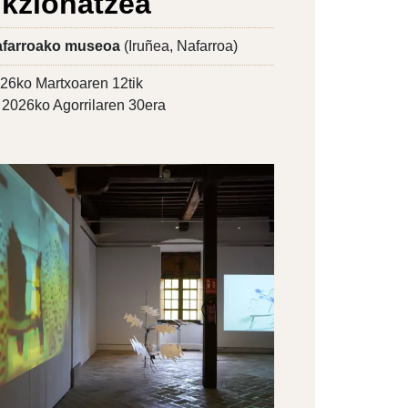
ikzionatzea
farroako museoa
(Iruñea, Nafarroa)
26ko Martxoaren 12tik
2026ko Agorrilaren 30era