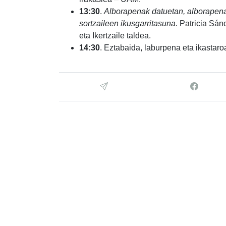
13:30
.
Alborapenak datuetan, alborapenak 
sortzaileen ikusgarritasuna
. Patricia Sá
eta Ikertzaile taldea.
14:30
. Eztabaida, laburpena eta ikastar