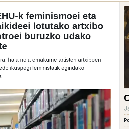
EHU-k feminismoei eta
aikideei lotutako artxibo
ntroei buruzko udako
te
ira, hala nola emakume artisten artxiboen
 edo ikuspegi feministatik egindako
a
C
J
Po