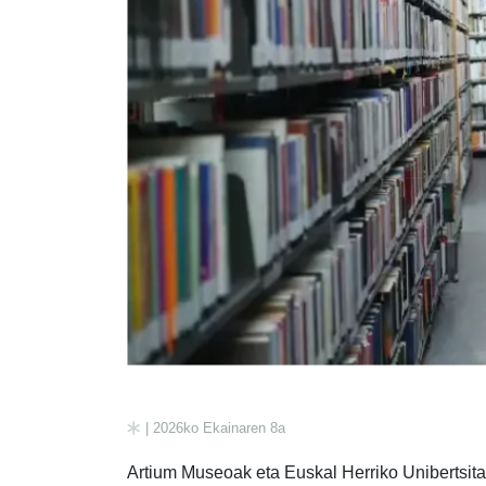
| 2026ko Ekainaren 8a
Artium Museoak eta Euskal Herriko Unibertsi