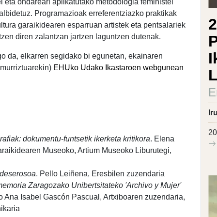
ei eta ondareari aplikatutako metodologia feministei
albidetuz. Programazioak erreferentziazko praktikak
2
ltura garaikidearen esparruan artistek eta pentsalariek
ltzen diren zalantzan jartzen laguntzen dutenak.
P
I
go da, elkarren segidako bi egunetan, ekainaren
 murriztuarekin)
EHUko Udako Ikastaroen webgunean
E
Ir
20
grafiak: dokumentu-funtsetik ikerketa kritikora
. Elena
araikidearen Museoko, Artium Museoko Liburutegi,
 deserosoa
. Pello Leiñena, Eresbilen zuzendaria
emoria Zaragozako Unibertsitateko 'Archivo y Mujer'
ko Ana Isabel Gascón Pascual, Artxiboaren zuzendaria,
ikaria