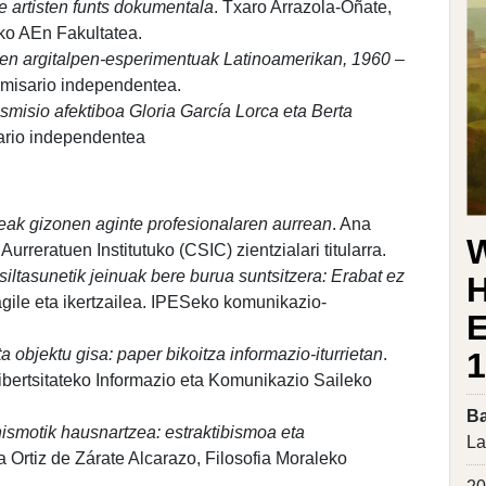
 artisten funts dokumentala
. Txaro Arrazola-Oñate,
ko AEn Fakultatea.
ten argitalpen-esperimentuak Latinoamerikan, 1960 –
 komisario independentea.
smisio afektiboa Gloria García Lorca eta Berta
ario independentea
ak gizonen aginte profesionalaren aurrean
. Ana
W
rreratuen Institutuko (CSIC) zientzialari titularra.
iltasunetik jeinuak bere burua suntsitzera: Erabat ez
H
agile eta ikertzailea. IPESeko komunikazio-
E
objektu gisa: paper bikoitza informazio-iturrietan
.
rtsitateko Informazio eta Komunikazio Saileko
Ba
nismotik hausnartzea: estraktibismoa eta
La
ía Ortiz de Zárate Alcarazo, Filosofia Moraleko