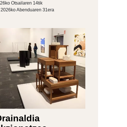
26ko Otsailaren 14tik
2026ko Abenduaren 31era
rainaldia