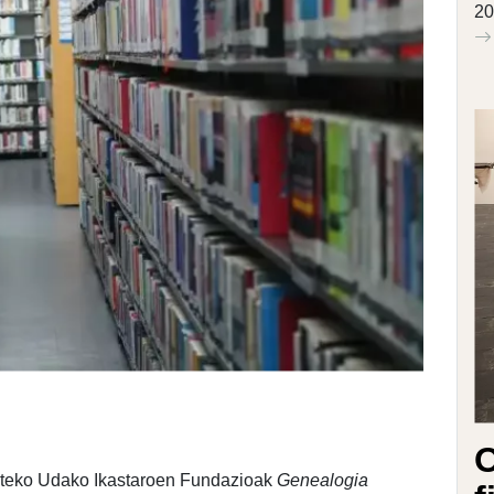
20
O
tateko Udako Ikastaroen Fundazioak
Genealogia