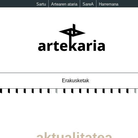
Sartu
Artearen ataria
SareA
Harremana
Erakusketak
aktualitatea