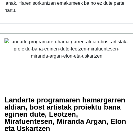
lanak. Haren sorkuntzan emakumeek baino ez dute parte
hartu.
Landarte programaren hamargarren
aldian, bost artistak proiektu bana
eginen dute, Leotzen,
Mirafuentesen, Miranda Argan, Elon
eta Uskartzen