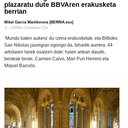
plazaratu dute BBVAren erakusketa
berrian
Mikel Garcia Martikorena [BERRIA.eus]
| 2026ko Uztailaren 13a
‘Mundu baten aukera' du izena erakusketak, eta Bilboko
San Nikolas jauregian egongo da, bihartik aurrera. 44
artistaren lanek osatzen dute: haien artean daude,
besteak beste, Carmen Calvo, Mari Puri Herrero eta
Miquel Barcelo.