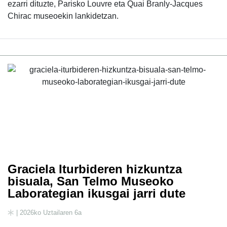
ezarri dituzte, Parisko Louvre eta Quai Branly-Jacques
Chirac museoekin lankidetzan.
Graciela Iturbideren hizkuntza
bisuala, San Telmo Museoko
Laborategian ikusgai jarri dute
| 2026ko Uztailaren 6a