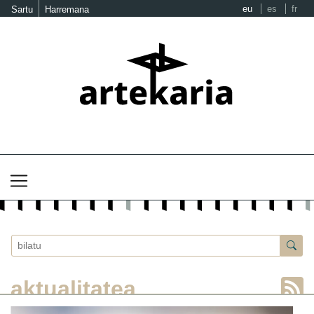
eu
es
fr
Sartu
Harremana
aktualitatea