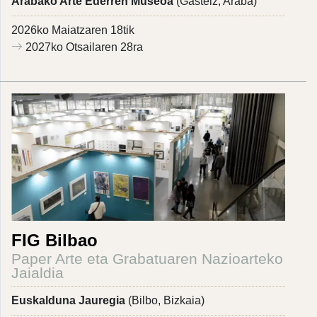
Arabako Arte Ederren Museoa
(Gasteiz, Araba)
2026ko Maiatzaren 18tik
2027ko Otsailaren 28ra
FIG Bilbao
Paper Arte eta Grabatuaren Nazioarteko
Jaialdia
Euskalduna Jauregia
(Bilbo, Bizkaia)