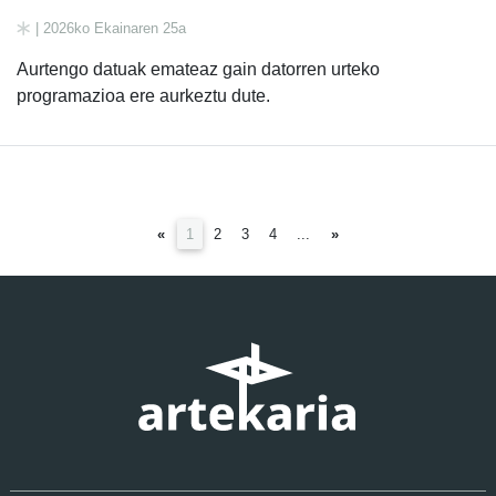
| 2026ko Ekainaren 25a
Aurtengo datuak emateaz gain datorren urteko
programazioa ere aurkeztu dute.
(current)
«
1
2
3
4
...
»