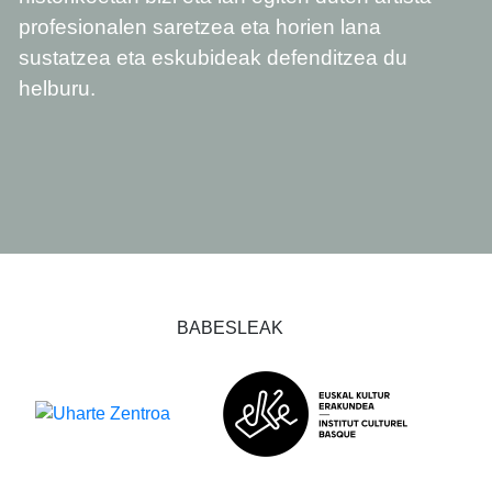
profesionalen saretzea eta horien lana
sustatzea eta eskubideak defenditzea du
helburu.
BABESLEAK