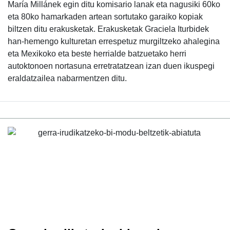
María Millánek egin ditu komisario lanak eta nagusiki 60ko
eta 80ko hamarkaden artean sortutako garaiko kopiak
biltzen ditu erakusketak. Erakusketak Graciela Iturbidek
han-hemengo kulturetan errespetuz murgiltzeko ahalegina
eta Mexikoko eta beste herrialde batzuetako herri
autoktonoen nortasuna erretratatzean izan duen ikuspegi
eraldatzailea nabarmentzen ditu.