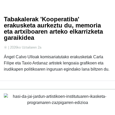
Tabakalerak 'Kooperatiba'
erakusketa aurkeztu du, memoria
eta artxiboaren arteko elkarrizketa
garaikidea
| 2026ko Uztailaren 2a
Ángel Calvo Ulloak komisariatutako erakusketak Carla
Filipe eta Taxio Ardanaz artistek lengoaia grafikoen eta
irudikapen politikoaren inguruan egindako lana biltzen du.