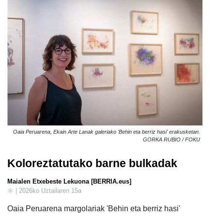
Oaia Peruarena, Ekain Arte Lanak galeriako 'Behin eta berriz hasi' erakusketan.
GORKA RUBIO / FOKU
Koloreztatutako barne bulkadak
Maialen Etxebeste Lekuona [BERRIA.eus]
| 2026ko Uztailaren 15a
Oaia Peruarena margolariak 'Behin eta berriz hasi'