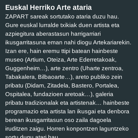
Euskal Herriko Arte ataria
ZAPART sareak sortutako ataria duzu hau.
Gure euskal lurralde txikiak duen artista eta
azpiegitura aberastasun harrigarriari
ikusgarritasuna eman nahi diogu Artekariarekin.
Izan ere, hain eremu ttipi batean hainbeste
museo (Artium, Oteiza, Arte Ederretakoak,
Guggenheim…), arte zentro (Uharte zentroa,
Tabakalera, Bilbaoarte…), areto publiko zein
pribatu (Didam, Zitadela, Bastero, Portalea,
Ospitalea, fundazioen aretoak…), galeria
pribatu tradizionalak eta artistenak… hainbeste
programazio eta artista lan ikusgai eta denbora
berean ikusgarritasun oso zaila dagoela
iruditzen zaigu. Horren konpontzen laguntzeko
sortu dugu atari hau.