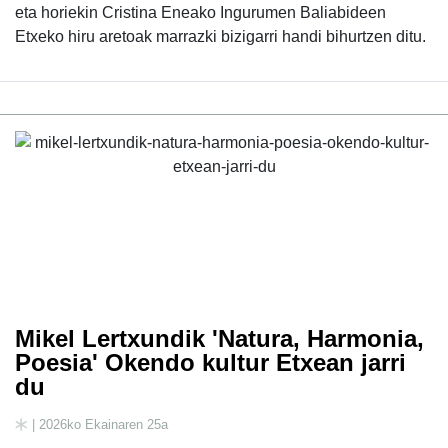
eta horiekin Cristina Eneako Ingurumen Baliabideen
Etxeko hiru aretoak marrazki bizigarri handi bihurtzen ditu.
Mikel Lertxundik 'Natura, Harmonia,
Poesia' Okendo kultur Etxean jarri
du
| 2026ko Ekainaren 25a