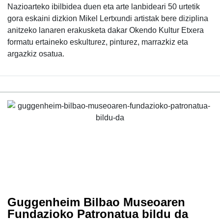
Nazioarteko ibilbidea duen eta arte lanbideari 50 urtetik
gora eskaini dizkion Mikel Lertxundi artistak bere diziplina
anitzeko lanaren erakusketa dakar Okendo Kultur Etxera
formatu ertaineko eskulturez, pinturez, marrazkiz eta
argazkiz osatua.
Guggenheim Bilbao Museoaren
Fundazioko Patronatua bildu da