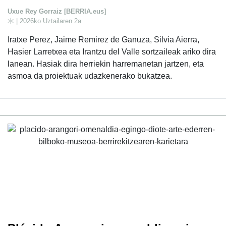
Uxue Rey Gorraiz [BERRIA.eus]
| 2026ko Uztailaren 2a
Iratxe Perez, Jaime Remirez de Ganuza, Silvia Aierra,
Hasier Larretxea eta Irantzu del Valle sortzaileak ariko dira
lanean. Hasiak dira herriekin harremanetan jartzen, eta
asmoa da proiektuak udazkenerako bukatzea.