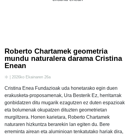
Roberto Chartamek geometria
mundu naturalera darama Cristina
Enean
| 2026ko Ekainaren 26a
Cristina Enea Fundazioak uda honetarako egin duen
erakusketa-proposamenak, Ura Besterik Ez, herritarrak
gonbidatzen ditu mugarik ezagutzen ez duten espazioak
eta bolumenak okupatzen dituzten geometrietan
murgiltzera. Horren karietara, Roberto Chartamek
naturaren hizkuntza berarekin lan egiten du. Bere
erreminta airean eta aluminioan tenkatutako hariak dira,