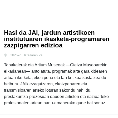
Hasi da JAI, jardun artistikoen
institutuaren ikasketa-programaren
zazpigarren edizioa
| 2026ko Uztailaren 2a
Tabakalerak eta Artium Museoak —Oteiza Museoarekin
elkarlanean— antolatuta, programak arte garaikidearen
arloan ikerketa, ekoizpena eta lan kritikoa sustatzea du
helburu. JAIk ezagutzaren, ekoizpenaren eta
transmisioaren arteko loturan sakondu nahi du,
prestakuntza-prozesuan dauden artisten eta nazioarteko
profesionalen artean hartu-emanerako gune bat sortuz.