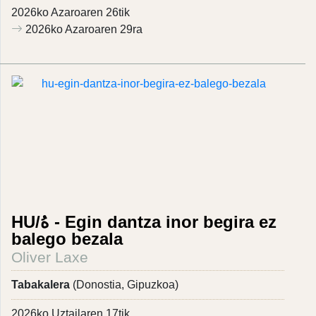
2026ko Azaroaren 26tik
2026ko Azaroaren 29ra
HU/هُ - Egin dantza inor begira ez
balego bezala
Oliver Laxe
Tabakalera
(Donostia, Gipuzkoa)
2026ko Uztailaren 17tik