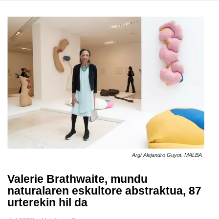
Arg/ Alejandro Guyot. MALBA
Valerie Brathwaite, mundu
naturalaren eskultore abstraktua, 87
urterekin hil da