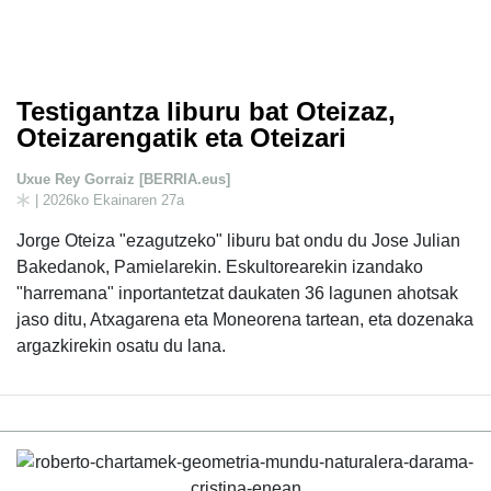
Testigantza liburu bat Oteizaz,
Oteizarengatik eta Oteizari
Uxue Rey Gorraiz [BERRIA.eus]
| 2026ko Ekainaren 27a
Jorge Oteiza "ezagutzeko" liburu bat ondu du Jose Julian
Bakedanok, Pamielarekin. Eskultorearekin izandako
"harremana" inportantetzat daukaten 36 lagunen ahotsak
jaso ditu, Atxagarena eta Moneorena tartean, eta dozenaka
argazkirekin osatu du lana.