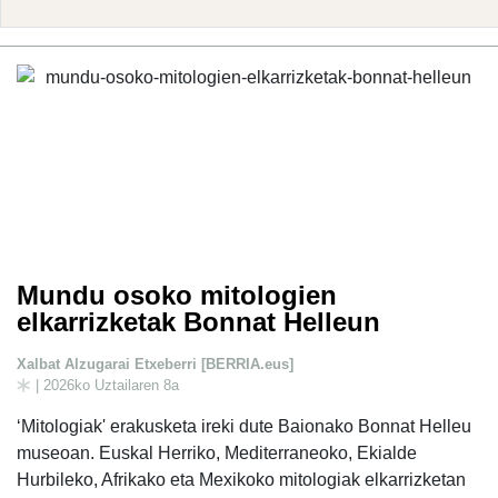
Mundu osoko mitologien
elkarrizketak Bonnat Helleun
Xalbat Alzugarai Etxeberri [BERRIA.eus]
| 2026ko Uztailaren 8a
‘Mitologiak' erakusketa ireki dute Baionako Bonnat Helleu
museoan. Euskal Herriko, Mediterraneoko, Ekialde
Hurbileko, Afrikako eta Mexikoko mitologiak elkarrizketan