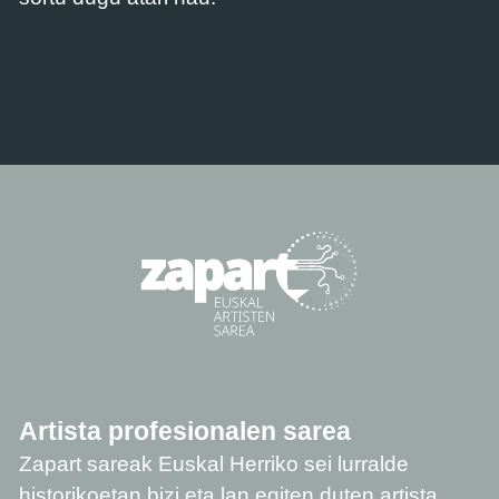
Artista profesionalen sarea
Zapart sareak Euskal Herriko sei lurralde
historikoetan bizi eta lan egiten duten artista