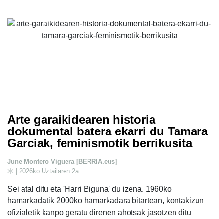
Arte garaikidearen historia
dokumental batera ekarri du Tamara
Garciak, feminismotik berrikusita
June Montero Viguera [BERRIA.eus]
| 2026ko Uztailaren 2a
Sei atal ditu eta 'Harri Biguna' du izena. 1960ko
hamarkadatik 2000ko hamarkadara bitartean, kontakizun
ofizialetik kanpo geratu direnen ahotsak jasotzen ditu