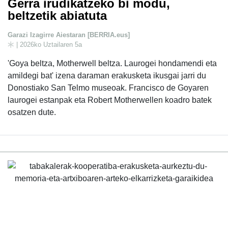
Gerra irudikatzeko bi modu,
beltzetik abiatuta
Garazi Izagirre Aiestaran [BERRIA.eus]
| 2026ko Uztailaren 5a
'Goya beltza, Motherwell beltza. Laurogei hondamendi eta
amildegi bat' izena daraman erakusketa ikusgai jarri du
Donostiako San Telmo museoak. Francisco de Goyaren
laurogei estanpak eta Robert Motherwellen koadro batek
osatzen dute.