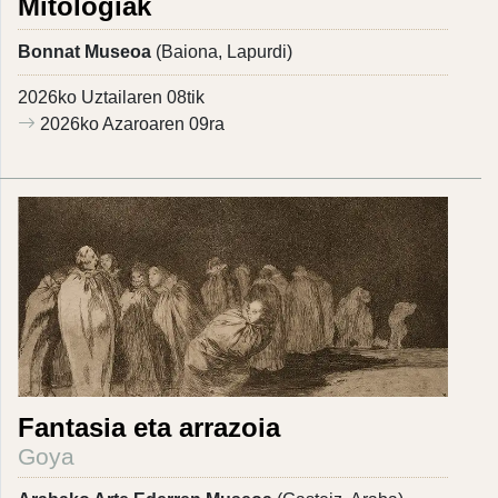
Mitologiak
Bonnat Museoa
(Baiona, Lapurdi)
2026ko Uztailaren 08tik
2026ko Azaroaren 09ra
Fantasia eta arrazoia
Goya