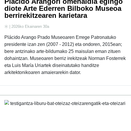
Plácido Arangori omenaldia egingo
diote Arte Ederren Bilboko Museoa
berrirekitzearen karietara
| 2026ko Ekainaren 30a
Plácido Arango Prado Museoaren Errege Patronatuko
presidente izan zen (2007 - 2012) eta ondoren, 2015ean;
bere antzinako arte-bildumako 25 maisulan eman zituen
dohaintzan. Museoaren berriz irekitzeak Norman Fosterrek
eta Luis María Uriartek diseinatutako handitze
arkitektonikoaren amaierarekin dator.