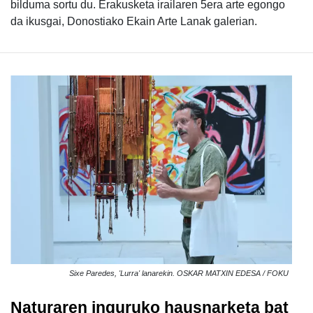
bilduma sortu du. Erakusketa irailaren 5era arte egongo
da ikusgai, Donostiako Ekain Arte Lanak galerian.
Sixe Paredes, 'Lurra' lanarekin. OSKAR MATXIN EDESA / FOKU
Naturaren inguruko hausnarketa bat