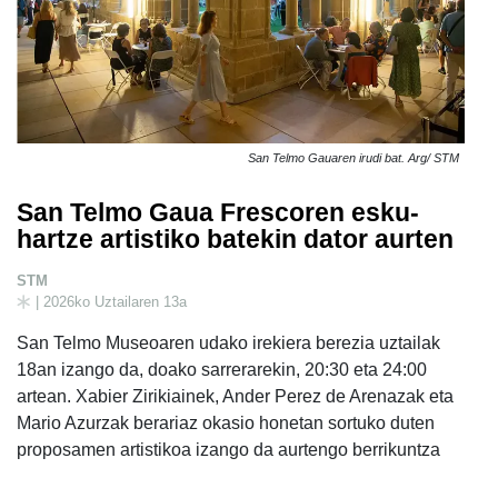
San Telmo Gauaren irudi bat. Arg/ STM
San Telmo Gaua Frescoren esku-
hartze artistiko batekin dator aurten
STM
| 2026ko Uztailaren 13a
San Telmo Museoaren udako irekiera berezia uztailak
18an izango da, doako sarrerarekin, 20:30 eta 24:00
artean. Xabier Zirikiainek, Ander Perez de Arenazak eta
Mario Azurzak berariaz okasio honetan sortuko duten
proposamen artistikoa izango da aurtengo berrikuntza