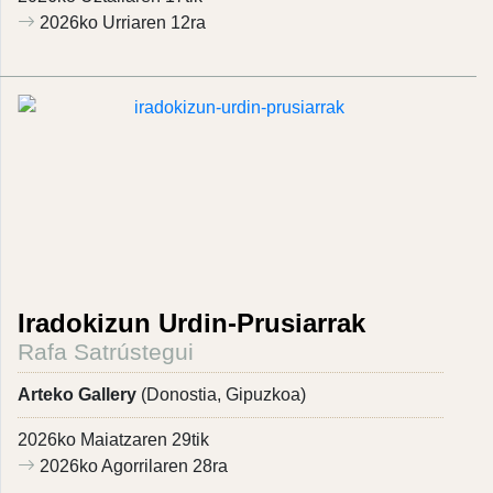
2026ko Urriaren 12ra
Iradokizun Urdin-Prusiarrak
Rafa Satrústegui
Arteko Gallery
(Donostia, Gipuzkoa)
2026ko Maiatzaren 29tik
2026ko Agorrilaren 28ra