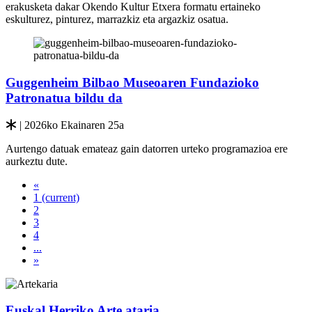
erakusketa dakar Okendo Kultur Etxera formatu ertaineko
eskulturez, pinturez, marrazkiz eta argazkiz osatua.
Guggenheim Bilbao Museoaren Fundazioko
Patronatua bildu da
| 2026ko Ekainaren 25a
Aurtengo datuak emateaz gain datorren urteko programazioa ere
aurkeztu dute.
«
1
(current)
2
3
4
...
»
Euskal Herriko Arte ataria