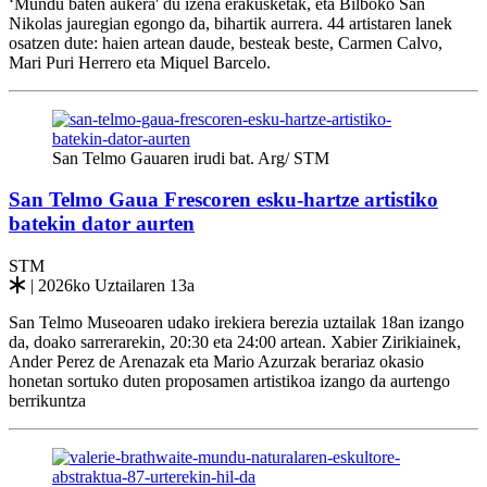
‘Mundu baten aukera' du izena erakusketak, eta Bilboko San
Nikolas jauregian egongo da, bihartik aurrera. 44 artistaren lanek
osatzen dute: haien artean daude, besteak beste, Carmen Calvo,
Mari Puri Herrero eta Miquel Barcelo.
San Telmo Gauaren irudi bat. Arg/ STM
San Telmo Gaua Frescoren esku-hartze artistiko
batekin dator aurten
STM
| 2026ko Uztailaren 13a
San Telmo Museoaren udako irekiera berezia uztailak 18an izango
da, doako sarrerarekin, 20:30 eta 24:00 artean. Xabier Zirikiainek,
Ander Perez de Arenazak eta Mario Azurzak berariaz okasio
honetan sortuko duten proposamen artistikoa izango da aurtengo
berrikuntza