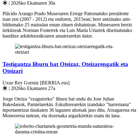
| 2026ko Ekainaren 30a
Plácido Arango Prado Museoaren Errege Patronatuko presidente
izan zen (2007 - 2012) eta ondoren, 2015ean; bere antzinako arte-
bildumako 25 maisulan eman zituen dohaintzan. Museoaren berriz
irekitzeak Norman Fosterrek eta Luis María Uriartek diseinatutako
handitze arkitektonikoaren amaierarekin dator.
Testigantza liburu bat Oteizaz, Oteizarengatik eta
Oteizari
Uxue Rey Gorraiz [BERRIA.eus]
| 2026ko Ekainaren 27a
Jorge Oteiza "ezagutzeko" liburu bat ondu du Jose Julian
Bakedanok, Pamielarekin. Eskultorearekin izandako "harremana"
inportantetzat daukaten 36 lagunen ahotsak jaso ditu, Atxagarena eta
Moneorena tartean, eta dozenaka argazkirekin osatu du lana.