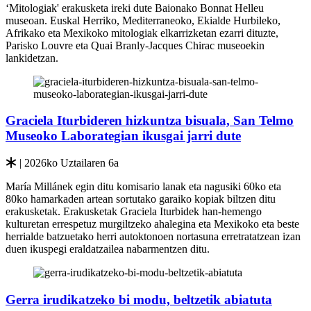
‘Mitologiak' erakusketa ireki dute Baionako Bonnat Helleu
museoan. Euskal Herriko, Mediterraneoko, Ekialde Hurbileko,
Afrikako eta Mexikoko mitologiak elkarrizketan ezarri dituzte,
Parisko Louvre eta Quai Branly-Jacques Chirac museoekin
lankidetzan.
Graciela Iturbideren hizkuntza bisuala, San Telmo
Museoko Laborategian ikusgai jarri dute
| 2026ko Uztailaren 6a
María Millánek egin ditu komisario lanak eta nagusiki 60ko eta
80ko hamarkaden artean sortutako garaiko kopiak biltzen ditu
erakusketak. Erakusketak Graciela Iturbidek han-hemengo
kulturetan errespetuz murgiltzeko ahalegina eta Mexikoko eta beste
herrialde batzuetako herri autoktonoen nortasuna erretratatzean izan
duen ikuspegi eraldatzailea nabarmentzen ditu.
Gerra irudikatzeko bi modu, beltzetik abiatuta