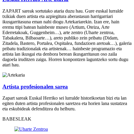
ZAPART sareak sortutako ataria duzu hau. Gure euskal lurralde
txikiak duen artista eta azpiegitura aberastasun harrigarriari
ikusgarritasuna eman nahi diogu Artekariarekin. Izan ere, hain
eremu ttipi batean hainbeste museo (Artium, Oteiza, Arte
Ederretakoak, Guggenheim…), arte zentro (Uharte zentroa,
Tabakalera, Bilbaoarte…), areto publiko zein pribatu (Didam,
Zitadela, Bastero, Portalea, Ospitalea, fundazioen aretoak…), galeria
pribatu tradizionalak eta artistenak… hainbeste programazio eta
artista lan ikusgai eta denbora berean ikusgarritasun oso zaila
dagoela iruditzen zaigu. Horren konpontzen laguntzeko sortu dugu
atari hau.
Artista profesionalen sarea
Zapart sareak Euskal Herriko sei lurralde historikoetan bizi eta lan
egiten duten artista profesionalen saretzea eta horien lana sustatzea
eta eskubideak defenditzea du helburu.
BABESLEAK