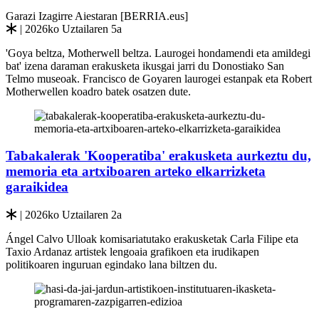
Garazi Izagirre Aiestaran [BERRIA.eus]
| 2026ko Uztailaren 5a
'Goya beltza, Motherwell beltza. Laurogei hondamendi eta amildegi
bat' izena daraman erakusketa ikusgai jarri du Donostiako San
Telmo museoak. Francisco de Goyaren laurogei estanpak eta Robert
Motherwellen koadro batek osatzen dute.
Tabakalerak 'Kooperatiba' erakusketa aurkeztu du,
memoria eta artxiboaren arteko elkarrizketa
garaikidea
| 2026ko Uztailaren 2a
Ángel Calvo Ulloak komisariatutako erakusketak Carla Filipe eta
Taxio Ardanaz artistek lengoaia grafikoen eta irudikapen
politikoaren inguruan egindako lana biltzen du.