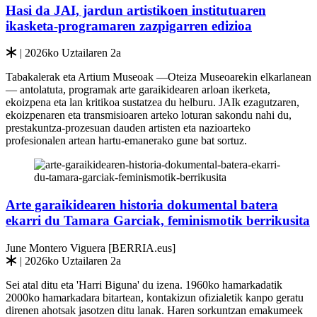
Hasi da JAI, jardun artistikoen institutuaren
ikasketa-programaren zazpigarren edizioa
| 2026ko Uztailaren 2a
Tabakalerak eta Artium Museoak —Oteiza Museoarekin elkarlanean
— antolatuta, programak arte garaikidearen arloan ikerketa,
ekoizpena eta lan kritikoa sustatzea du helburu. JAIk ezagutzaren,
ekoizpenaren eta transmisioaren arteko loturan sakondu nahi du,
prestakuntza-prozesuan dauden artisten eta nazioarteko
profesionalen artean hartu-emanerako gune bat sortuz.
Arte garaikidearen historia dokumental batera
ekarri du Tamara Garciak, feminismotik berrikusita
June Montero Viguera [BERRIA.eus]
| 2026ko Uztailaren 2a
Sei atal ditu eta 'Harri Biguna' du izena. 1960ko hamarkadatik
2000ko hamarkadara bitartean, kontakizun ofizialetik kanpo geratu
direnen ahotsak jasotzen ditu lanak. Haren sorkuntzan emakumeek