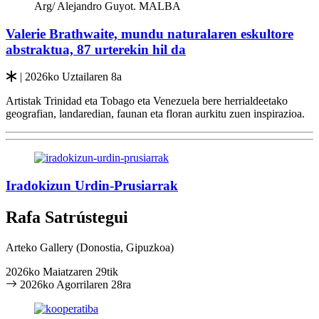
Arg/ Alejandro Guyot. MALBA
Valerie Brathwaite, mundu naturalaren eskultore
abstraktua, 87 urterekin hil da
| 2026ko Uztailaren 8a
Artistak Trinidad eta Tobago eta Venezuela bere herrialdeetako
geografian, landaredian, faunan eta floran aurkitu zuen inspirazioa.
Iradokizun Urdin-Prusiarrak
Rafa Satrústegui
Arteko Gallery
(Donostia, Gipuzkoa)
2026ko Maiatzaren 29tik
2026ko Agorrilaren 28ra