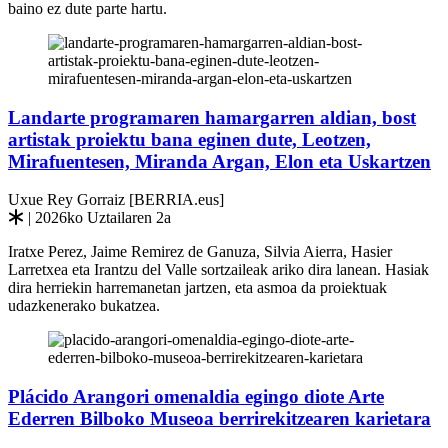
baino ez dute parte hartu.
Landarte programaren hamargarren aldian, bost
artistak proiektu bana eginen dute, Leotzen,
Mirafuentesen, Miranda Argan, Elon eta Uskartzen
Uxue Rey Gorraiz [BERRIA.eus]
| 2026ko Uztailaren 2a
Iratxe Perez, Jaime Remirez de Ganuza, Silvia Aierra, Hasier
Larretxea eta Irantzu del Valle sortzaileak ariko dira lanean. Hasiak
dira herriekin harremanetan jartzen, eta asmoa da proiektuak
udazkenerako bukatzea.
Plácido Arangori omenaldia egingo diote Arte
Ederren Bilboko Museoa berrirekitzearen karietara