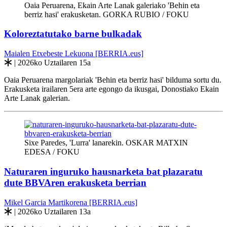
Oaia Peruarena, Ekain Arte Lanak galeriako 'Behin eta
berriz hasi' erakusketan. GORKA RUBIO / FOKU
Koloreztatutako barne bulkadak
Maialen Etxebeste Lekuona [BERRIA.eus]
| 2026ko Uztailaren 15a
Oaia Peruarena margolariak 'Behin eta berriz hasi' bilduma sortu du.
Erakusketa irailaren 5era arte egongo da ikusgai, Donostiako Ekain
Arte Lanak galerian.
Sixe Paredes, 'Lurra' lanarekin. OSKAR MATXIN
EDESA / FOKU
Naturaren inguruko hausnarketa bat plazaratu
dute BBVAren erakusketa berrian
Mikel Garcia Martikorena [BERRIA.eus]
| 2026ko Uztailaren 13a