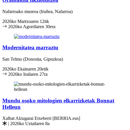
Nafarroako museoa
(Iruñea, Nafarroa)
2026ko Martxoaren 12tik
2026ko Agorrilaren 30era
Modernitatea marraztu
San Telmo
(Donostia, Gipuzkoa)
2026ko Ekainaren 20etik
2026ko Irailaren 27ra
Mundu osoko mitologien elkarrizketak Bonnat
Helleun
Xalbat Alzugarai Etxeberri [BERRIA.eus]
| 2026ko Uztailaren 8a