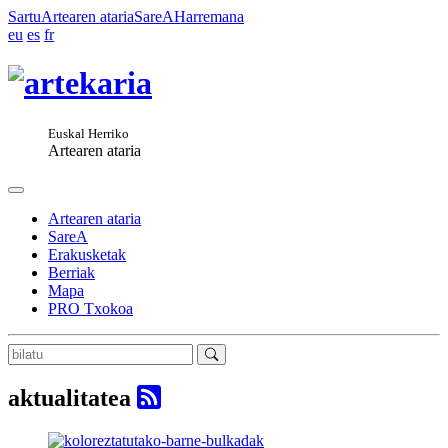
Sartu
Artearen ataria
SareA
Harremana
eu
es
fr
Euskal Herriko
Artearen ataria
Artearen ataria
SareA
Erakusketak
Berriak
Mapa
PRO Txokoa
aktualitatea