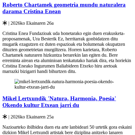
Roberto Chartamek geometria mundu naturalera
darama Cristina Enean
| 2026ko Ekainaren 26a
Cristina Enea Fundazioak uda honetarako egin duen erakusketa-
proposamenak, Ura Besterik Ez, herritarrak gonbidatzen ditu
mugarik ezagutzen ez duten espazioak eta bolumenak okupatzen
dituzten geometrietan murgiltzera. Horren karietara, Roberto
Chartamek naturaren hizkuntza berarekin lan egiten du. Bere
erreminta airean eta aluminioan tenkatutako hariak dira, eta horiekin
Cristina Eneako Ingurumen Baliabideen Etxeko hiru aretoak
marrazki bizigarri handi bihurtzen ditu.
Mikel Lertxundik 'Natura, Harmonia, Poesia'
Okendo kultur Etxean jarri du
| 2026ko Ekainaren 25a
Nazioarteko ibilbidea duen eta arte lanbideari 50 urtetik gora eskaini
dizkion Mikel Lertxundi artistak bere diziplina anitzeko lanaren