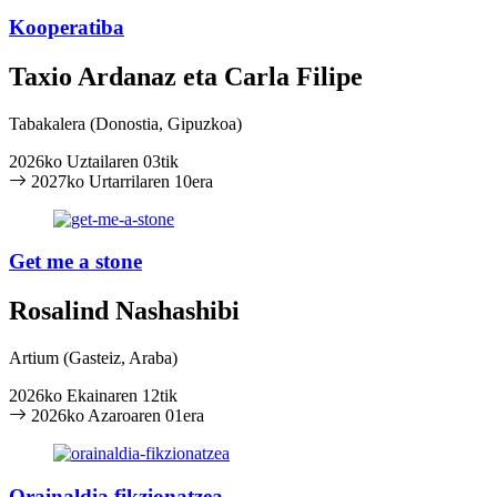
Kooperatiba
Taxio Ardanaz eta Carla Filipe
Tabakalera
(Donostia, Gipuzkoa)
2026ko Uztailaren 03tik
2027ko Urtarrilaren 10era
Get me a stone
Rosalind Nashashibi
Artium
(Gasteiz, Araba)
2026ko Ekainaren 12tik
2026ko Azaroaren 01era
Orainaldia fikzionatzea