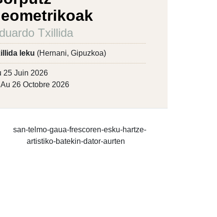
eometrikoak
duardo Txillida
illida leku
(Hernani, Gipuzkoa)
 25 Juin 2026
Au 26 Octobre 2026