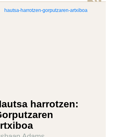
autsa harrotzen:
orputzaren
rtxiboa
gshaan Adams