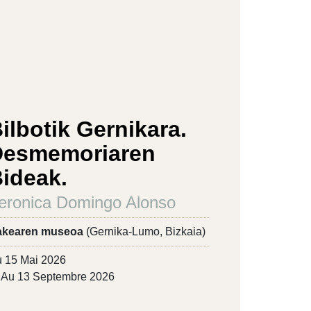
ilbotik Gernikara.
Desmemoriaren
ideak.
eronica Domingo Alonso
akearen museoa
(Gernika-Lumo, Bizkaia)
 15 Mai 2026
Au 13 Septembre 2026