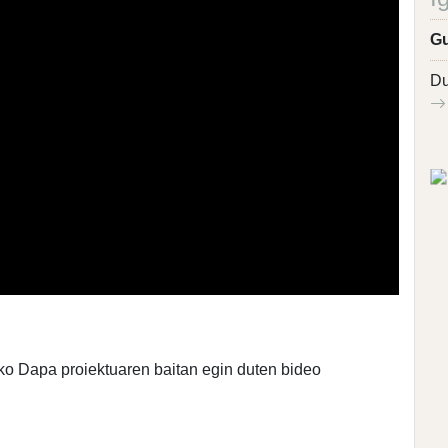
Gu
Du
o Dapa proiektuaren baitan egin duten bideo