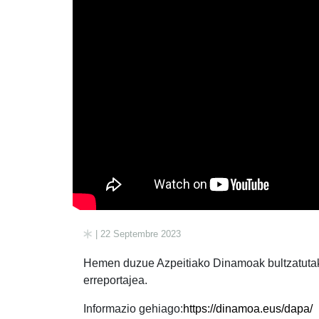
| 22 Septembre 2023
Hemen duzue Azpeitiako Dinamoak bultzatutak
erreportajea.
Informazio gehiago:
https://dinamoa.eus/dapa/