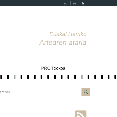
eu
es
fr
Euskal Herriko
Artearen ataria
PRO Txokoa