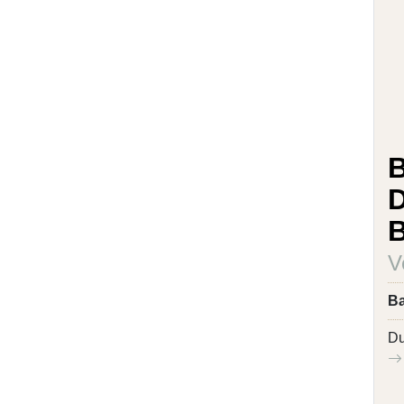
B
B
V
B
Du