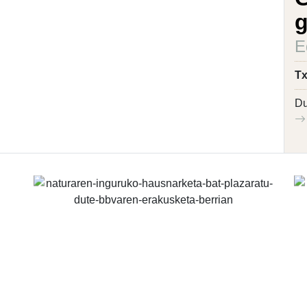
g
E
Tx
Du