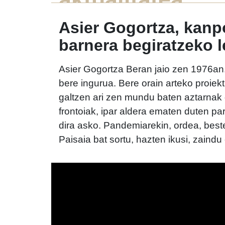
Asier Gogortza, kanp
barnera begiratzeko 
Asier Gogortza Beran jaio zen 1976an. 
bere ingurua. Bere orain arteko proiekt
galtzen ari zen mundu baten aztarnak
frontoiak, ipar aldera ematen duten pa
dira asko. Pandemiarekin, ordea, beste 
Paisaia bat sortu, hazten ikusi, zaind