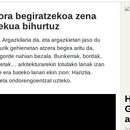
ora begiratzekoa zena
lekua bihurtuz
Argazkilaria da, eta argazkietan jaso du
urik gehienetan atzera begira aritu da,
 gorde nahian bezala. Bunkerrak, bordak,
retak… arkitekturarekin lotutako lanak izan
era bateko lanari ekin zion: Hariztia.
u eta ondorengoentzat uzteko.
H
G
a
I