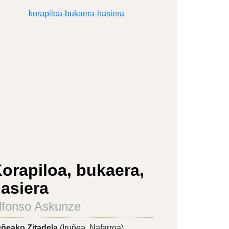
orapiloa, bukaera,
asiera
lfonso Askunze
uñeako Zitadela
(Iruñea, Nafarroa)