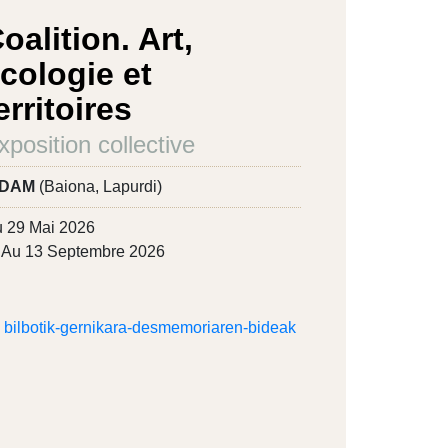
oalition. Art,
cologie et
erritoires
xposition collective
IDAM
(Baiona, Lapurdi)
 29 Mai 2026
Au 13 Septembre 2026