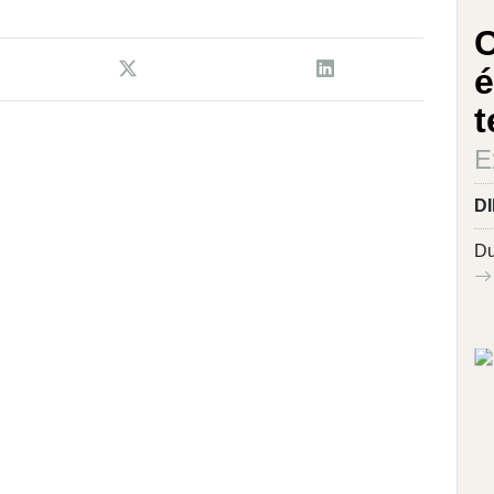
C
é
t
E
D
Du