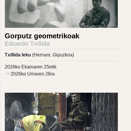
Gorputz geometrikoak
Eduardo Txillida
Txillida leku
(Hernani, Gipuzkoa)
2026ko Ekainaren 25etik
2026ko Urriaren 26ra