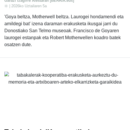
Garazi Izagirre Aiestaran [BERRIA.eus]
| 2026ko Uztailaren 5a
'Goya beltza, Motherwell beltza. Laurogei hondamendi eta
amildegi bat' izena daraman erakusketa ikusgai jarri du
Donostiako San Telmo museoak. Francisco de Goyaren
laurogei estanpak eta Robert Motherwellen koadro batek
osatzen dute.