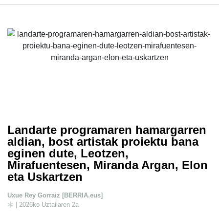
Landarte programaren hamargarren
aldian, bost artistak proiektu bana
eginen dute, Leotzen,
Mirafuentesen, Miranda Argan, Elon
eta Uskartzen
Uxue Rey Gorraiz [BERRIA.eus]
| 2026ko Uztailaren 2a