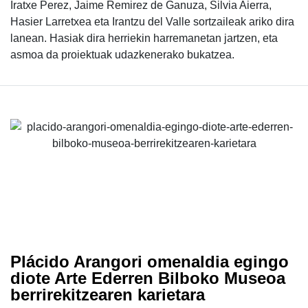
Iratxe Perez, Jaime Remirez de Ganuza, Silvia Aierra,
Hasier Larretxea eta Irantzu del Valle sortzaileak ariko dira
lanean. Hasiak dira herriekin harremanetan jartzen, eta
asmoa da proiektuak udazkenerako bukatzea.
Plácido Arangori omenaldia egingo
diote Arte Ederren Bilboko Museoa
berrirekitzearen karietara