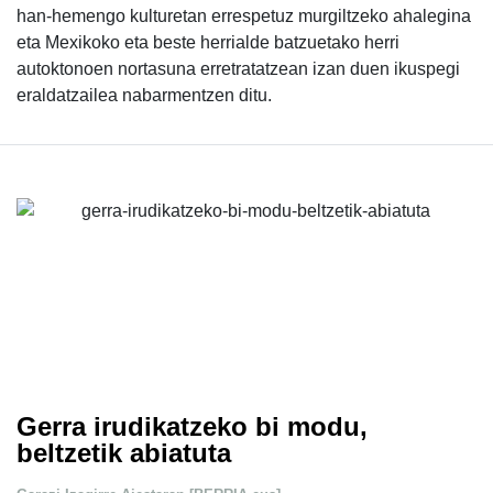
han-hemengo kulturetan errespetuz murgiltzeko ahalegina
eta Mexikoko eta beste herrialde batzuetako herri
autoktonoen nortasuna erretratatzean izan duen ikuspegi
eraldatzailea nabarmentzen ditu.
Gerra irudikatzeko bi modu,
beltzetik abiatuta