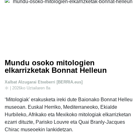
Mundu osoko mitologien
elkarrizketak Bonnat Helleun
Xalbat Alzugarai Etxeberri [BERRIA.eus]
| 2026ko Uztailaren 8a
‘Mitologiak' erakusketa ireki dute Baionako Bonnat Helleu
museoan. Euskal Herriko, Mediterraneoko, Ekialde
Hurbileko, Afrikako eta Mexikoko mitologiak elkarrizketan
ezarri dituzte, Parisko Louvre eta Quai Branly-Jacques
Chirac museoekin lankidetzan.