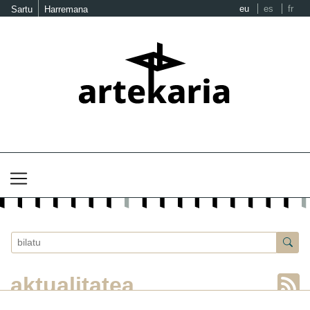
eu
es
fr
Sartu
Harremana
aktualitatea