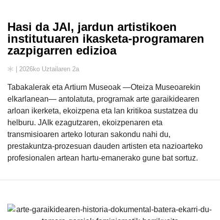
Hasi da JAI, jardun artistikoen
institutuaren ikasketa-programaren
zazpigarren edizioa
| 2026ko Uztailaren 2a
Tabakalerak eta Artium Museoak —Oteiza Museoarekin
elkarlanean— antolatuta, programak arte garaikidearen
arloan ikerketa, ekoizpena eta lan kritikoa sustatzea du
helburu. JAIk ezagutzaren, ekoizpenaren eta
transmisioaren arteko loturan sakondu nahi du,
prestakuntza-prozesuan dauden artisten eta nazioarteko
profesionalen artean hartu-emanerako gune bat sortuz.