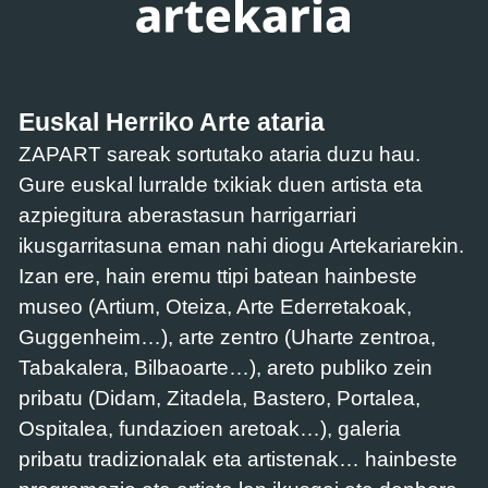
Euskal Herriko Arte ataria
ZAPART sareak sortutako ataria duzu hau.
Gure euskal lurralde txikiak duen artista eta
azpiegitura aberastasun harrigarriari
ikusgarritasuna eman nahi diogu Artekariarekin.
Izan ere, hain eremu ttipi batean hainbeste
museo (Artium, Oteiza, Arte Ederretakoak,
Guggenheim…), arte zentro (Uharte zentroa,
Tabakalera, Bilbaoarte…), areto publiko zein
pribatu (Didam, Zitadela, Bastero, Portalea,
Ospitalea, fundazioen aretoak…), galeria
pribatu tradizionalak eta artistenak… hainbeste