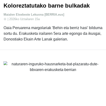
Koloreztatutako barne bulkadak
Maialen Etxebeste Lekuona [BERRIA.eus]
| 2026ko Uztailaren 15a
Oaia Peruarena margolariak 'Behin eta berriz hasi' bilduma
sortu du. Erakusketa irailaren 5era arte egongo da ikusgai,
Donostiako Ekain Arte Lanak galerian.