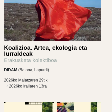
Koalizioa. Artea, ekologia eta
lurraldeak
Erakusketa kolektiboa
DIDAM
(Baiona, Lapurdi)
2026ko Maiatzaren 29tik
2026ko Irailaren 13ra