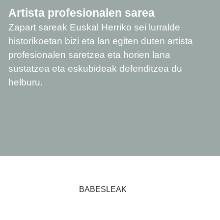
Artista profesionalen sarea
Zapart sareak Euskal Herriko sei lurralde
historikoetan bizi eta lan egiten duten artista
profesionalen saretzea eta horien lana
sustatzea eta eskubideak defenditzea du
helburu.
BABESLEAK