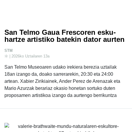
San Telmo Gaua Frescoren esku-
hartze artistiko batekin dator aurten
STM
| 2026ko Uztailaren 13a
San Telmo Museoaren udako irekiera berezia uztailak
18an izango da, doako sarrerarekin, 20:30 eta 24:00
artean. Xabier Zirikiainek, Ander Perez de Arenazak eta
Mario Azurzak berariaz okasio honetan sortuko duten
proposamen artistikoa izango da aurtengo berrikuntza