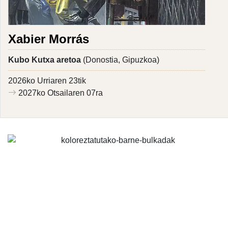
Xabier Morrás
Kubo Kutxa aretoa
(Donostia, Gipuzkoa)
2026ko Urriaren 23tik
2027ko Otsailaren 07ra