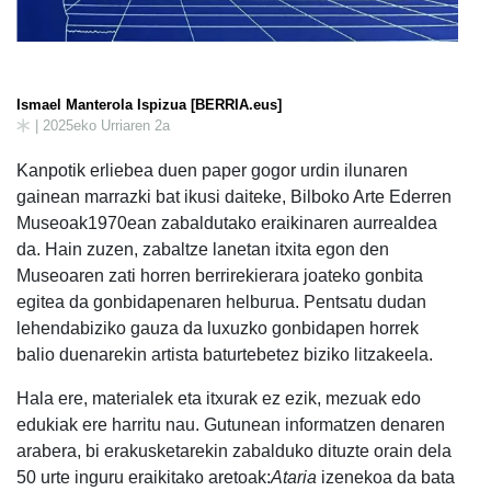
Ismael Manterola Ispizua [BERRIA.eus]
| 2025eko Urriaren 2a
Kanpotik erliebea duen paper gogor urdin ilunaren
gainean marrazki bat ikusi daiteke, Bilboko Arte Ederren
Museoak1970ean zabaldutako eraikinaren aurrealdea
da. Hain zuzen, zabaltze lanetan itxita egon den
Museoaren zati horren berrirekierara joateko gonbita
egitea da gonbidapenaren helburua. Pentsatu dudan
lehendabiziko gauza da luxuzko gonbidapen horrek
balio duenarekin artista baturtebetez biziko litzakeela.
Hala ere, materialek eta itxurak ez ezik, mezuak edo
edukiak ere harritu nau. Gutunean informatzen denaren
arabera, bi erakusketarekin zabalduko dituzte orain dela
50 urte inguru eraikitako aretoak:
Ataria
izenekoa da bata