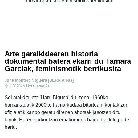
Arte garaikidearen historia
dokumental batera ekarri du Tamara
Garciak, feminismotik berrikusita
June Montero Viguera [BERRIA.eus]
| 2026ko Uztailaren 2a
Sei atal ditu eta 'Harri Biguna' du izena. 1960ko
hamarkadatik 2000ko hamarkadara bitartean, kontakizun
ofizialetik kanpo geratu direnen ahotsak jasotzen ditu
lanak. Haren sorkuntzan emakumeek baino ez dute parte
hartu.