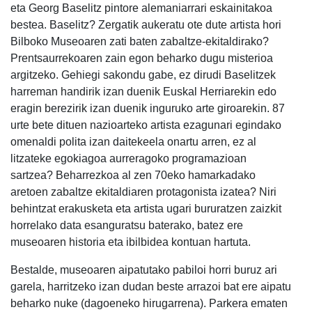
eta Georg Baselitz pintore alemaniarrari eskainitakoa
bestea. Baselitz? Zergatik aukeratu ote dute artista hori
Bilboko Museoaren zati baten zabaltze-ekitaldirako?
Prentsaurrekoaren zain egon beharko dugu misterioa
argitzeko. Gehiegi sakondu gabe, ez dirudi Baselitzek
harreman handirik izan duenik Euskal Herriarekin edo
eragin berezirik izan duenik inguruko arte giroarekin. 87
urte bete dituen nazioarteko artista ezagunari egindako
omenaldi polita izan daitekeela onartu arren, ez al
litzateke egokiagoa aurreragoko programazioan
sartzea? Beharrezkoa al zen 70eko hamarkadako
aretoen zabaltze ekitaldiaren protagonista izatea? Niri
behintzat erakusketa eta artista ugari bururatzen zaizkit
horrelako data esanguratsu baterako, batez ere
museoaren historia eta ibilbidea kontuan hartuta.
Bestalde, museoaren aipatutako pabiloi horri buruz ari
garela, harritzeko izan dudan beste arrazoi bat ere aipatu
beharko nuke (dagoeneko hirugarrena). Parkera ematen