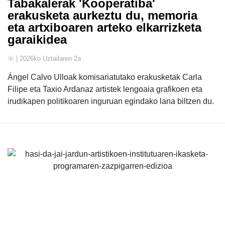
Tabakalerak 'Kooperatiba'
erakusketa aurkeztu du, memoria
eta artxiboaren arteko elkarrizketa
garaikidea
| 2026ko Uztailaren 2a
Ángel Calvo Ulloak komisariatutako erakusketak Carla
Filipe eta Taxio Ardanaz artistek lengoaia grafikoen eta
irudikapen politikoaren inguruan egindako lana biltzen du.