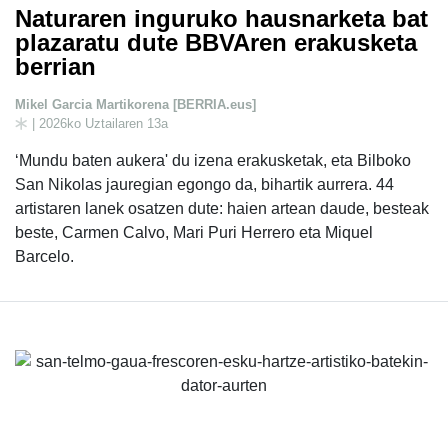
Naturaren inguruko hausnarketa bat
plazaratu dute BBVAren erakusketa
berrian
Mikel Garcia Martikorena [BERRIA.eus]
| 2026ko Uztailaren 13a
‘Mundu baten aukera' du izena erakusketak, eta Bilboko
San Nikolas jauregian egongo da, bihartik aurrera. 44
artistaren lanek osatzen dute: haien artean daude, besteak
beste, Carmen Calvo, Mari Puri Herrero eta Miquel
Barcelo.