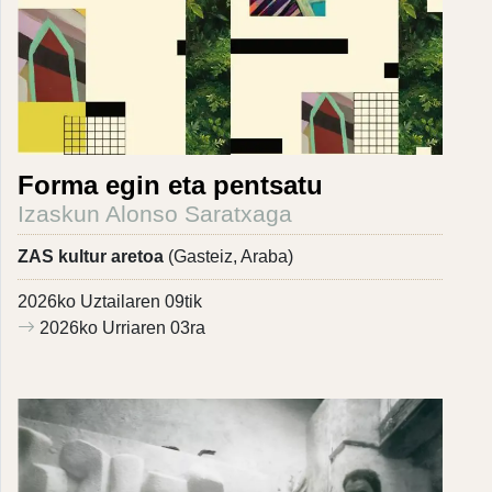
Forma egin eta pentsatu
Izaskun Alonso Saratxaga
ZAS kultur aretoa
(Gasteiz, Araba)
2026ko Uztailaren 09tik
2026ko Urriaren 03ra