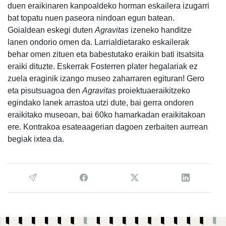
duen eraikinaren kanpoaldeko horman eskailera izugarri
bat topatu nuen paseora nindoan egun batean.
Goialdean eskegi duten
Agravitas
izeneko handitze
lanen ondorio omen da. Larrialdietarako eskailerak
behar omen zituen eta babestutako eraikin bati itsatsita
eraiki dituzte. Eskerrak Fosterren plater hegalariak ez
zuela eraginik izango museo zaharraren egituran! Gero
eta pisutsuagoa den
Agravitas
proiektua
eraikitzeko
egindako lanek arrastoa utzi dute, bai gerra ondoren
eraikitako museoan, bai 60ko hamarkadan eraikitakoan
ere. Kontrakoa esateaagerian dagoen zerbaiten aurrean
begiak ixtea da.