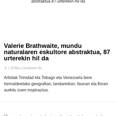
Valerie Brathwaite, mundu
naturalaren eskultore abstraktua, 87
urterekin hil da
| 2026ko Uztailaren 8a
Artistak Trinidad eta Tobago eta Venezuela bere
herrialdeetako geografian, landaredian, faunan eta floran
aurkitu zuen inspirazioa.