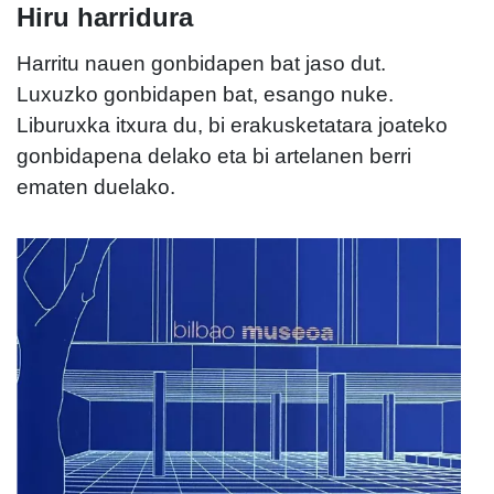
Hiru harridura
Harritu nauen gonbidapen bat jaso dut.
Luxuzko gonbidapen bat, esango nuke.
Liburuxka itxura du, bi erakusketatara joateko
gonbidapena delako eta bi artelanen berri
ematen duelako.