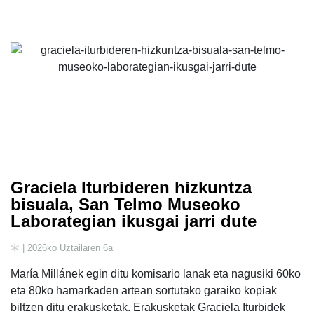
Graciela Iturbideren hizkuntza
bisuala, San Telmo Museoko
Laborategian ikusgai jarri dute
| 2026ko Uztailaren 6a
María Millánek egin ditu komisario lanak eta nagusiki 60ko
eta 80ko hamarkaden artean sortutako garaiko kopiak
biltzen ditu erakusketak. Erakusketak Graciela Iturbidek