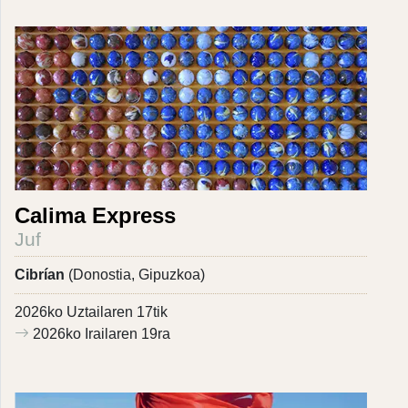
Calima Express
Juf
Cibrían
(Donostia, Gipuzkoa)
2026ko Uztailaren 17tik
2026ko Irailaren 19ra