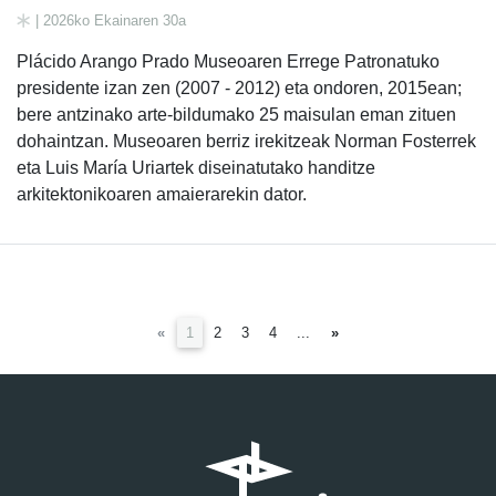
| 2026ko Ekainaren 30a
Plácido Arango Prado Museoaren Errege Patronatuko
presidente izan zen (2007 - 2012) eta ondoren, 2015ean;
bere antzinako arte-bildumako 25 maisulan eman zituen
dohaintzan. Museoaren berriz irekitzeak Norman Fosterrek
eta Luis María Uriartek diseinatutako handitze
arkitektonikoaren amaierarekin dator.
(current)
«
1
2
3
4
...
»