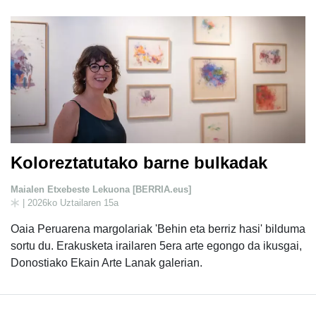
Koloreztatutako barne bulkadak
Maialen Etxebeste Lekuona [BERRIA.eus]
| 2026ko Uztailaren 15a
Oaia Peruarena margolariak 'Behin eta berriz hasi' bilduma
sortu du. Erakusketa irailaren 5era arte egongo da ikusgai,
Donostiako Ekain Arte Lanak galerian.