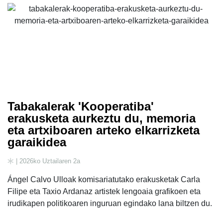
Tabakalerak 'Kooperatiba'
erakusketa aurkeztu du, memoria
eta artxiboaren arteko elkarrizketa
garaikidea
| 2026ko Uztailaren 2a
Ángel Calvo Ulloak komisariatutako erakusketak Carla
Filipe eta Taxio Ardanaz artistek lengoaia grafikoen eta
irudikapen politikoaren inguruan egindako lana biltzen du.