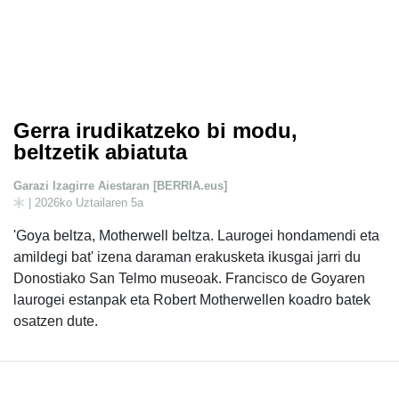
Gerra irudikatzeko bi modu,
beltzetik abiatuta
Garazi Izagirre Aiestaran [BERRIA.eus]
| 2026ko Uztailaren 5a
'Goya beltza, Motherwell beltza. Laurogei hondamendi eta
amildegi bat' izena daraman erakusketa ikusgai jarri du
Donostiako San Telmo museoak. Francisco de Goyaren
laurogei estanpak eta Robert Motherwellen koadro batek
osatzen dute.