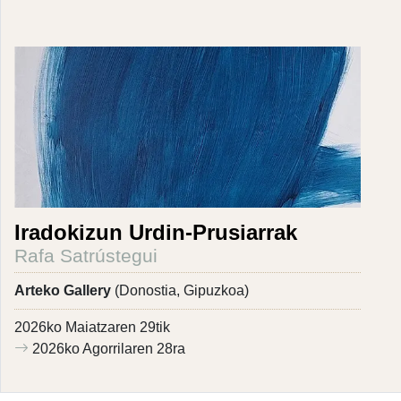
Iradokizun Urdin-Prusiarrak
Rafa Satrústegui
Arteko Gallery
(Donostia, Gipuzkoa)
2026ko Maiatzaren 29tik
2026ko Agorrilaren 28ra