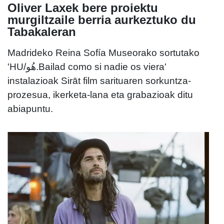
Oliver Laxek bere proiektu
murgiltzaile berria aurkeztuko du
Tabakaleran
Madrideko Reina Sofía Museorako sortutako
'HU/هُو.Bailad como si nadie os viera'
instalazioak Sirāt film sarituaren sorkuntza-
prozesua, ikerketa-lana eta grabazioak ditu
abiapuntu.