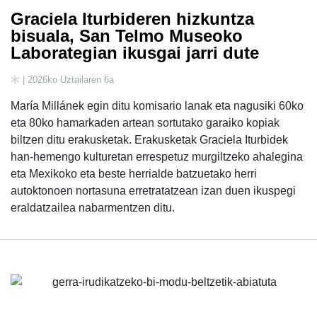
Graciela Iturbideren hizkuntza
bisuala, San Telmo Museoko
Laborategian ikusgai jarri dute
| 2026ko Uztailaren 6a
María Millánek egin ditu komisario lanak eta nagusiki 60ko
eta 80ko hamarkaden artean sortutako garaiko kopiak
biltzen ditu erakusketak. Erakusketak Graciela Iturbidek
han-hemengo kulturetan errespetuz murgiltzeko ahalegina
eta Mexikoko eta beste herrialde batzuetako herri
autoktonoen nortasuna erretratatzean izan duen ikuspegi
eraldatzailea nabarmentzen ditu.