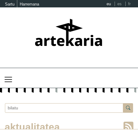
eu
es
fr
Sartu
Harremana
aktualitatea