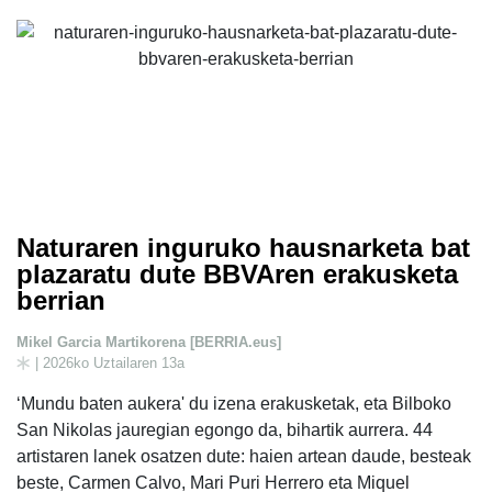
Naturaren inguruko hausnarketa bat
plazaratu dute BBVAren erakusketa
berrian
Mikel Garcia Martikorena [BERRIA.eus]
| 2026ko Uztailaren 13a
‘Mundu baten aukera' du izena erakusketak, eta Bilboko
San Nikolas jauregian egongo da, bihartik aurrera. 44
artistaren lanek osatzen dute: haien artean daude, besteak
beste, Carmen Calvo, Mari Puri Herrero eta Miquel