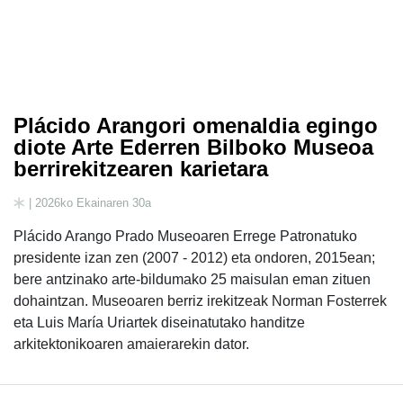
Plácido Arangori omenaldia egingo
diote Arte Ederren Bilboko Museoa
berrirekitzearen karietara
| 2026ko Ekainaren 30a
Plácido Arango Prado Museoaren Errege Patronatuko
presidente izan zen (2007 - 2012) eta ondoren, 2015ean;
bere antzinako arte-bildumako 25 maisulan eman zituen
dohaintzan. Museoaren berriz irekitzeak Norman Fosterrek
eta Luis María Uriartek diseinatutako handitze
arkitektonikoaren amaierarekin dator.