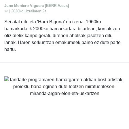
June Montero Viguera [BERRIA.eus]
| 2026ko Uztailaren 2a
Sei atal ditu eta 'Harri Biguna' du izena. 1960ko
hamarkadatik 2000ko hamarkadara bitartean, kontakizun
ofizialetik kanpo geratu direnen ahotsak jasotzen ditu
lanak. Haren sorkuntzan emakumeek baino ez dute parte
hartu.