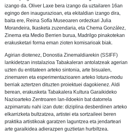
izango da. Oliver Laxe bera izango da uztailaren 16an
egingo den
inaugurazioan, eta ekitaldian izango dira,
baita ere, Reina Sofía Museoaren ordezkari Julia
Morandeira, Ikasketa zuzendaria, eta Chema González,
Zinema eta Medio Berrien burua, Madrilgo pinakotekan
erakusketari forma eman zioten komisarioak biak.
Agirian diotenez, Donostia Zinemaldiarekin (SSIFF)
lankidetzan instalazioa Tabakaleran antolatzeak agerian
uzten du entitateen arteko sintonia, arte bisualen,
zinemaren eta esperimentazioaren arteko lotura-modu
berriak aztertzen dituzten proiektuei dagokienez. Aldi
berean, erakusketa Tabakalera Kultura Garaikideko
Nazioarteko Zentroaren lan-ildoekin bat datorrela
azpimarratu nahi izan dute: diziplina desberdinen arteko
elkarrizketa bultzatzea, artistei eta sortzaileei beren
praktika artistikoak garatzen laguntzea eta jendarteari
arte garaikidea adierazpen guztietan hurbiltzea.