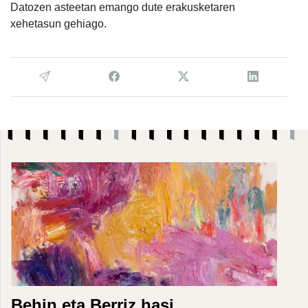
Datozen asteetan emango dute erakusketaren
xehetasun gehiago.
Behin eta Berriz hasi