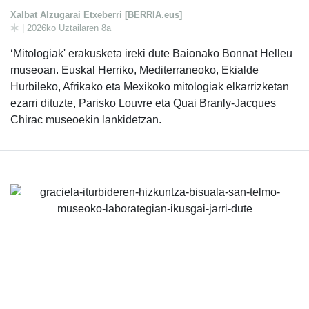
Xalbat Alzugarai Etxeberri [BERRIA.eus]
| 2026ko Uztailaren 8a
‘Mitologiak' erakusketa ireki dute Baionako Bonnat Helleu
museoan. Euskal Herriko, Mediterraneoko, Ekialde
Hurbileko, Afrikako eta Mexikoko mitologiak elkarrizketan
ezarri dituzte, Parisko Louvre eta Quai Branly-Jacques
Chirac museoekin lankidetzan.