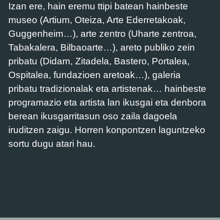
Izan ere, hain eremu ttipi batean hainbeste
museo (Artium, Oteiza, Arte Ederretakoak,
Guggenheim…), arte zentro (Uharte zentroa,
Tabakalera, Bilbaoarte…), areto publiko zein
pribatu (Didam, Zitadela, Bastero, Portalea,
Ospitalea, fundazioen aretoak…), galeria
pribatu tradizionalak eta artistenak… hainbeste
programazio eta artista lan ikusgai eta denbora
berean ikusgarritasun oso zaila dagoela
iruditzen zaigu. Horren konpontzen laguntzeko
sortu dugu atari hau.