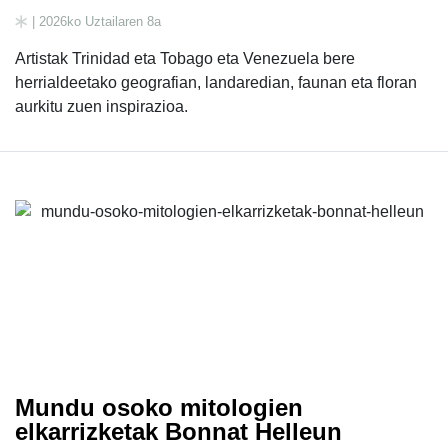
| 2026ko Uztailaren 8a
Artistak Trinidad eta Tobago eta Venezuela bere
herrialdeetako geografian, landaredian, faunan eta floran
aurkitu zuen inspirazioa.
Mundu osoko mitologien
elkarrizketak Bonnat Helleun