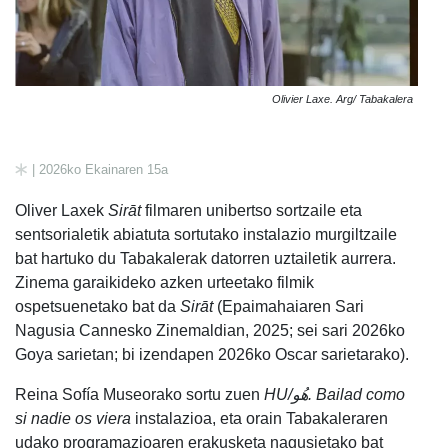
Olivier Laxe. Arg/ Tabakalera
| 2026ko Ekainaren 15a
Oliver Laxek
Sirāt
filmaren unibertso sortzaile eta
sentsorialetik abiatuta sortutako instalazio murgiltzaile
bat hartuko du Tabakalerak datorren uztailetik aurrera.
Zinema garaikideko azken urteetako filmik
ospetsuenetako bat da
Sirāt
(Epaimahaiaren Sari
Nagusia Cannesko Zinemaldian, 2025; sei sari 2026ko
Goya sarietan; bi izendapen 2026ko Oscar sarietarako).
Reina Sofía Museorako sortu zuen
HU/هُو. Bailad como
si nadie os viera
instalazioa, eta orain Tabakaleraren
udako programazioaren erakusketa nagusietako bat