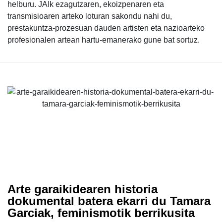
helburu. JAIk ezagutzaren, ekoizpenaren eta
transmisioaren arteko loturan sakondu nahi du,
prestakuntza-prozesuan dauden artisten eta nazioarteko
profesionalen artean hartu-emanerako gune bat sortuz.
Arte garaikidearen historia
dokumental batera ekarri du Tamara
Garciak, feminismotik berrikusita