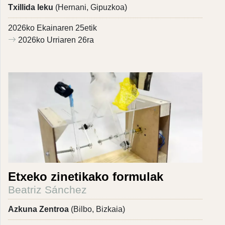
Txillida leku
(Hernani, Gipuzkoa)
2026ko Ekainaren 25etik
2026ko Urriaren 26ra
Etxeko zinetikako formulak
Beatriz Sánchez
Azkuna Zentroa
(Bilbo, Bizkaia)