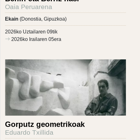
Oaia Peruarena
Ekain
(Donostia, Gipuzkoa)
2026ko Uztailaren 09tik
2026ko Irailaren 05era
Gorputz geometrikoak
Eduardo Txillida