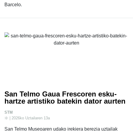
Barcelo.
San Telmo Gaua Frescoren esku-
hartze artistiko batekin dator aurten
STM
| 2026ko Uztailaren 13a
San Telmo Museoaren udako irekiera berezia uztailak