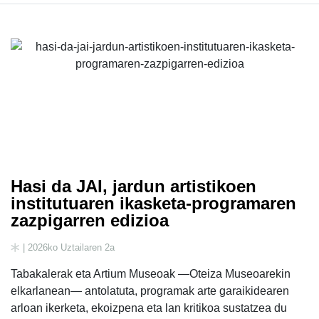
Hasi da JAI, jardun artistikoen
institutuaren ikasketa-programaren
zazpigarren edizioa
| 2026ko Uztailaren 2a
Tabakalerak eta Artium Museoak —Oteiza Museoarekin
elkarlanean— antolatuta, programak arte garaikidearen
arloan ikerketa, ekoizpena eta lan kritikoa sustatzea du