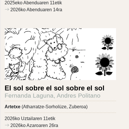
2025eko Abenduaren 11etik
2026ko Abenduaren 14ra
El sol sobre el sol sobre el sol
Fernanda Laguna, Andres Politano
Artetxe
(Atharratze-Sorholüze, Zuberoa)
2026ko Uztailaren 11etik
2026ko Azaroaren 26ra