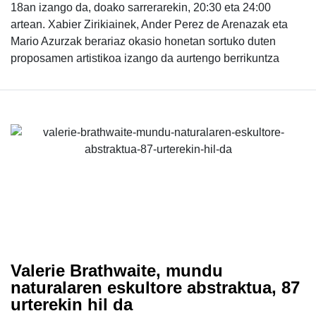
18an izango da, doako sarrerarekin, 20:30 eta 24:00
artean. Xabier Zirikiainek, Ander Perez de Arenazak eta
Mario Azurzak berariaz okasio honetan sortuko duten
proposamen artistikoa izango da aurtengo berrikuntza
Valerie Brathwaite, mundu
naturalaren eskultore abstraktua, 87
urterekin hil da