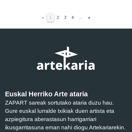
(current)
«
1
2
3
4
...
»
Euskal Herriko Arte ataria
ZAPART sareak sortutako ataria duzu hau.
Gure euskal lurralde txikiak duen artista eta
azpiegitura aberastasun harrigarriari
ikusgarritasuna eman nahi diogu Artekariarekin.