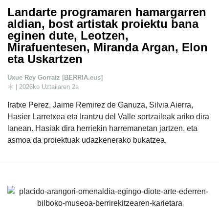
Landarte programaren hamargarren
aldian, bost artistak proiektu bana
eginen dute, Leotzen,
Mirafuentesen, Miranda Argan, Elon
eta Uskartzen
Uxue Rey Gorraiz [BERRIA.eus]
| 2026ko Uztailaren 2a
Iratxe Perez, Jaime Remirez de Ganuza, Silvia Aierra,
Hasier Larretxea eta Irantzu del Valle sortzaileak ariko dira
lanean. Hasiak dira herriekin harremanetan jartzen, eta
asmoa da proiektuak udazkenerako bukatzea.