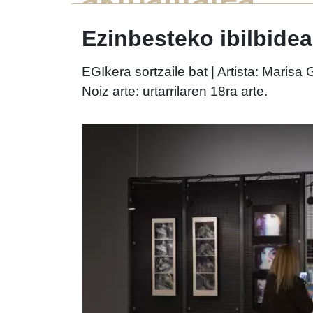
Ezinbesteko ibilbidea
EGIkera sortzaile bat | Artista: Marisa
Noiz arte: urtarrilaren 18ra arte.