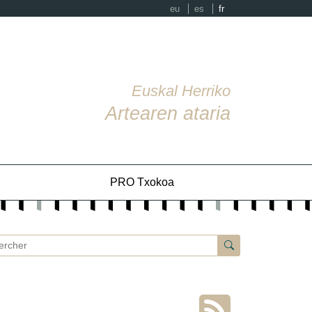
eu
es
fr
Euskal Herriko
Artearen ataria
PRO Txokoa