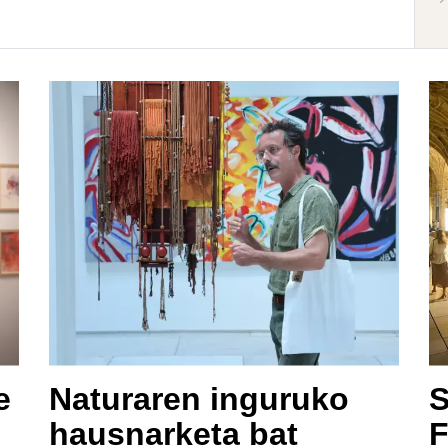
e
Naturaren inguruko
S
hausnarketa bat
F