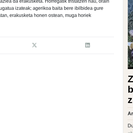
zlea da erakusketa. Horregatik tristatzen nau, orain
mugatua izateak; agerikoa baita bere ibilbidea gure
atan, erakusketa honen ostean, muga horiek
Z
b
z
Ar
Du