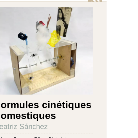
ormules cinétiques
domestiques
eatriz Sánchez