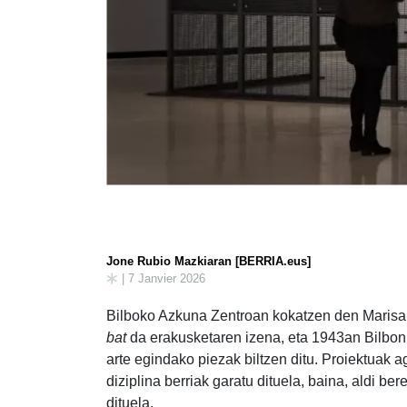
Jone Rubio Mazkiaran [BERRIA.eus]
| 7 Janvier 2026
Bilboko Azkuna Zentroan kokatzen den Marisa
bat
da erakusketaren izena, eta 1943an Bilbon 
arte egindako piezak biltzen ditu. Proiektuak a
diziplina berriak garatu dituela, baina, aldi ber
dituela.