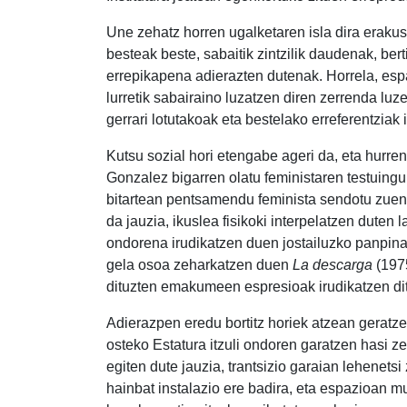
Une zehatz horren ugalketaren isla dira erakusk
besteak beste, sabaitik zintzilik daudenak, be
errepikapena adierazten dutenak. Horrela, esp
lurretik sabairaino luzatzen diren zerrenda lu
gerrari lotutakoak eta bestelako erreferentziak 
Kutsu sozial hori etengabe ageri da, eta hurre
Gonzalez bigarren olatu feministaren testuing
bitartean pentsamendu feminista sendotu zuen
da jauzia, ikuslea fisikoki interpelatzen duten
ondorena irudikatzen duen jostailuzko panpin
gela osoa zeharkatzen duen
La descarga
(1975
dituzten emakumeen espresioak irudikatzen di
Adierazpen eredu bortitz horiek atzean geratze
osteko Estatura itzuli ondoren garatzen hasi z
egiten dute jauzia, trantsizio garaian lehenetsi
hainbat instalazio ere badira, eta espazioan 