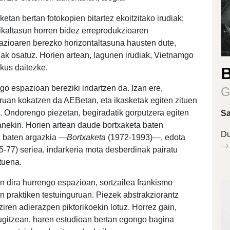
etan bertan fotokopien bitartez ekoitzitako irudiak;
rtikaltasun horren bidez erreprodukzioaren
azioaren berezko horizontaltasuna hausten dute,
zeak osatuz. Horien artean, lagunen irudiak, Vietnamgo
ikus daitezke.
B
ngo espazioan bereziki indartzen da. Izan ere,
G
uruan kokatzen da AEBetan, eta ikasketak egiten zituen
. Ondorengo piezetan, begiradatik gorputzera egiten
Sa
 lanekin. Horien artean daude bortxaketa baten
Du
a baten argazkia —
Bortxaketa
(1972-1993)—, edota
-77) seriea, indarkeria mota desberdinak pairatu
tuena.
n dira hurrengo espazioan, sortzailea frankismo
en praktiken testuinguruan. Piezek abstrakziorantz
 ziren adierazpen piktorikoekin lotuz. Horrez gain,
mugitzean, haren estudioan bertan egongo bagina