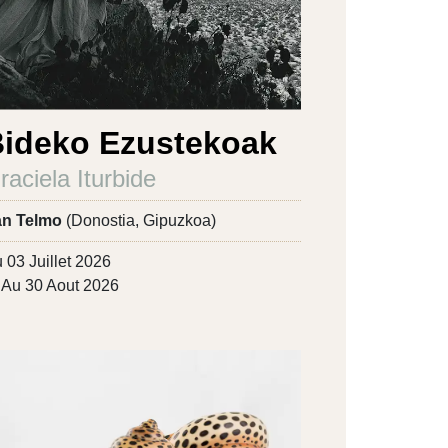
ideko Ezustekoak
raciela Iturbide
n Telmo
(Donostia, Gipuzkoa)
 03 Juillet 2026
Au 30 Aout 2026