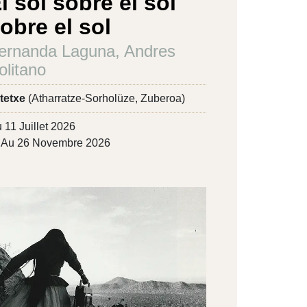
l sol sobre el sol
obre el sol
ernanda Laguna, Andres
olitano
tetxe
(Atharratze-Sorholüze, Zuberoa)
 11 Juillet 2026
Au 26 Novembre 2026