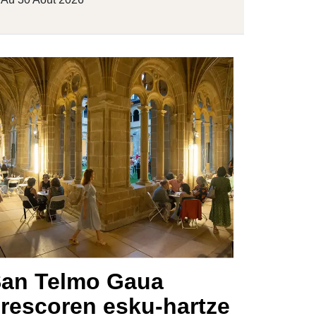
an Telmo Gaua
rescoren esku-hartze