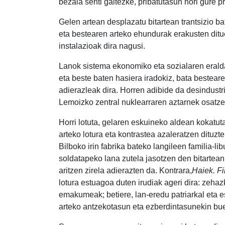
bezala senti gaitezke, pribatutasun hori gure p
Gelen artean desplazatu bitartean trantsizio ba
eta bestearen arteko ehundurak erakusten dit
instalazioak dira nagusi.
Lanok sistema ekonomiko eta sozialaren eralda
eta beste baten hasiera iradokiz, bata bestear
adierazleak dira. Horren adibide da desindustr
Lemoizko zentral nuklearraren aztarnek osatze
Horri lotuta, gelaren eskuineko aldean kokatu
arteko lotura eta kontrastea azaleratzen dituzt
Bilboko irin fabrika bateko langileen familia-li
soldatapeko lana zutela jasotzen den bitartean
aritzen zirela adierazten da. Kontrara,
Haiek. Fi
lotura estuagoa duten irudiak ageri dira: zehaz
emakumeak; betiere, lan-eredu patriarkal eta 
arteko antzekotasun eta ezberdintasunekin bue