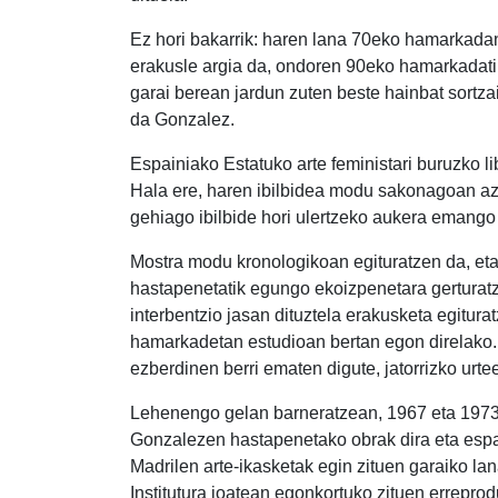
Ez hori bakarrik: haren lana 70eko hamarkadan 
erakusle argia da, ondoren 90eko hamarkadatik 
garai berean jardun zuten beste hainbat sortza
da Gonzalez.
Espainiako Estatuko arte feministari buruzko li
Hala ere, haren ibilbidea modu sakonagoan azte
gehiago ibilbide hori ulertzeko aukera emango
Mostra modu kronologikoan egituratzen da, eta
hastapenetatik egungo ekoizpenetara gerturatz
interbentzio jasan dituztela erakusketa egitur
hamarkadetan estudioan bertan egon direlako
ezberdinen berri ematen digute, jatorrizko urt
Lehenengo gelan barneratzean, 1967 eta 1973 b
Gonzalezen hastapenetako obrak dira eta espazi
Madrilen arte-ikasketak egin zituen garaiko la
Institutura joatean egonkortuko zituen erreprod