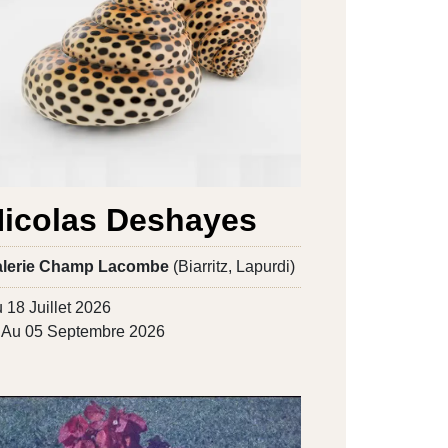
icolas Deshayes
lerie Champ Lacombe
(Biarritz, Lapurdi)
 18 Juillet 2026
Au 05 Septembre 2026