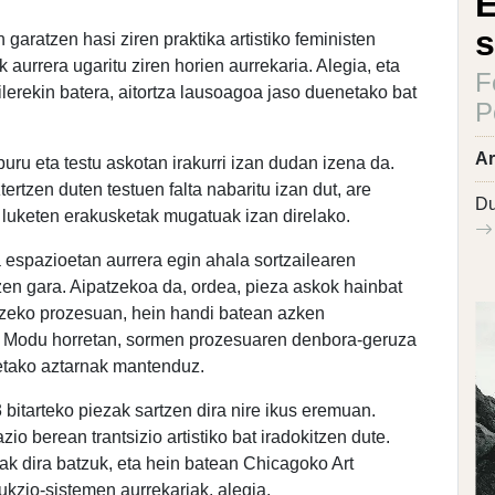
E
s
garatzen hasi ziren praktika artistiko feministen
aurrera ugaritu ziren horien aurrekaria. Alegia, eta
F
ilerekin batera, aitortza lausoagoa jaso duenetako bat
P
Ar
buru eta testu askotan irakurri izan dudan izena da.
rtzen duten testuen falta nabaritu izan dut, are
Du
 luketen erakusketak mugatuak izan direlako.
 espazioetan aurrera egin ahala sortzailearen
en gara. Aipatzekoa da, ordea, pieza askok hainbat
atzeko prozesuan, hein handi batean azken
. Modu horretan, sormen prozesuaren denbora-geruza
eetako aztarnak mantenduz.
itarteko piezak sartzen dira nire ikus eremuan.
o berean trantsizio artistiko bat iradokitzen dute.
nak dira batzuk, eta hein batean Chicagoko Art
ukzio-sistemen aurrekariak, alegia.