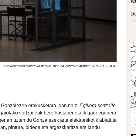
Az
Du
Erakusketako piezetako batzuk, Azkuna Zentroko aretoan. ARITZ LOIOLA
 Gonzalezen erakusketara joan naiz.
Egikera sortzaile
jaiotako sortzaileak bere hastapenetatik gaur egunera
gerian uzten du Gonzalezek arte elektronikotik abiatuta
ean, pintura, bideoa eta argazkilaritza ere landu