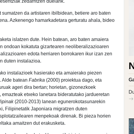
resentziak zedarritzen duelarik.
t sumatzen da artistaren ibilbidean, betiere aro baten
uena. Azkenengo hamarkadetara gerturatu ahala, bideo
keta islatzen dute. Hein batean, aro baten amaiera
en ondoan kokatuta gizartearen neoliberalizazioaren
ializazioaren edota herriaren borrokaren ikur izan zen
n duten instalazioa.
N
tako instalazioek hasierako eta amaierako piezen
Ga
e. Alde batean
Fabrika
(2000) proiektua dago, eta
buruak ageri dira bertan; horietan, gizonezkoek
Du
, emazteak etxeko lanetara bideratutako jardueretan
lipinak
(2010-2013) lanean egunerokotasunarekin
ki, Filipinetatik Japoniara migratzen duten
esplotatzailearen menpekoak direnak. Bi pieza horien
ltaka amaitzen dut erakusketa.