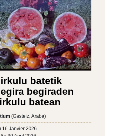
irkulu batetik
egira begiraden
irkulu batean
tium
(Gasteiz, Araba)
 16 Janvier 2026
Au 30 Aout 2026