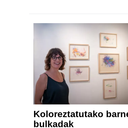
Koloreztatutako barn
bulkadak