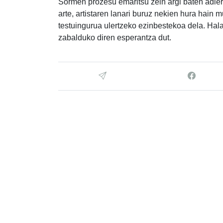
Sormen prozesu emaritsu zein argi baten adiera
arte, artistaren lanari buruz nekien hura hain 
testuingurua ulertzeko ezinbestekoa dela. Hal
zabalduko diren esperantza dut.