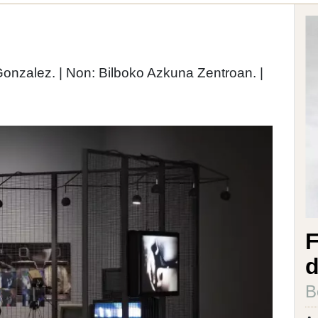
 Gonzalez. | Non: Bilboko Azkuna Zentroan. |
F
B