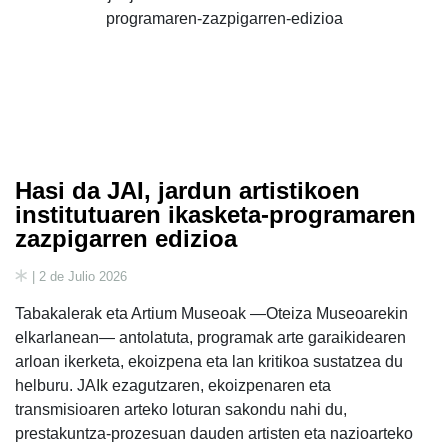
Hasi da JAI, jardun artistikoen
institutuaren ikasketa-programaren
zazpigarren edizioa
| 2 de Julio 2026
Tabakalerak eta Artium Museoak —Oteiza Museoarekin
elkarlanean— antolatuta, programak arte garaikidearen
arloan ikerketa, ekoizpena eta lan kritikoa sustatzea du
helburu. JAIk ezagutzaren, ekoizpenaren eta
transmisioaren arteko loturan sakondu nahi du,
prestakuntza-prozesuan dauden artisten eta nazioarteko