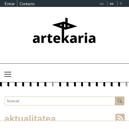
eu
es
fr
Entrar
Contacto
aktualitatea