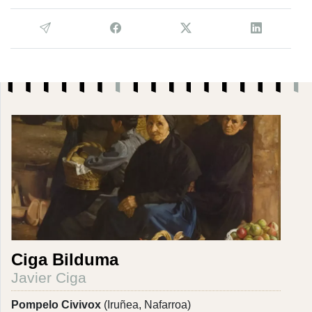
Ciga Bilduma
Javier Ciga
Pompelo Civivox
(Iruñea, Nafarroa)