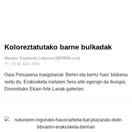
Koloreztatutako barne bulkadak
Maialen Etxebeste Lekuona [BERRIA.eus]
| 15 de Julio 2026
Oaia Peruarena margolariak 'Behin eta berriz hasi' bilduma
sortu du. Erakusketa irailaren 5era arte egongo da ikusgai,
Donostiako Ekain Arte Lanak galerian.