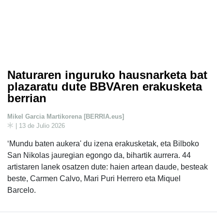
Naturaren inguruko hausnarketa bat
plazaratu dute BBVAren erakusketa
berrian
Mikel Garcia Martikorena [BERRIA.eus]
| 13 de Julio 2026
‘Mundu baten aukera' du izena erakusketak, eta Bilboko
San Nikolas jauregian egongo da, bihartik aurrera. 44
artistaren lanek osatzen dute: haien artean daude, besteak
beste, Carmen Calvo, Mari Puri Herrero eta Miquel
Barcelo.