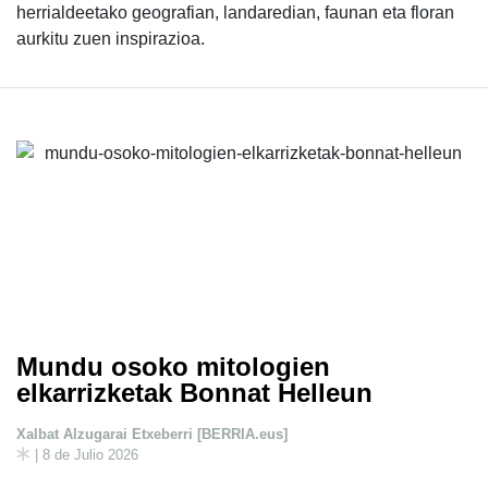
herrialdeetako geografian, landaredian, faunan eta floran
aurkitu zuen inspirazioa.
Mundu osoko mitologien
elkarrizketak Bonnat Helleun
Xalbat Alzugarai Etxeberri [BERRIA.eus]
| 8 de Julio 2026