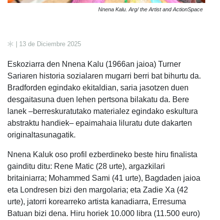
Nnena Kalu. Arg/ the Artist and ActionSpace
| 13 de Diciembre 2025
Eskoziarra den Nnena Kalu (1966an jaioa) Turner
Sariaren historia sozialaren mugarri berri bat bihurtu da.
Bradforden egindako ekitaldian, saria jasotzen duen
desgaitasuna duen lehen pertsona bilakatu da. Bere
lanek –berreskuratutako materialez egindako eskultura
abstraktu handiek– epaimahaia liluratu dute dakarten
originaltasunagatik.
Nnena Kaluk oso profil ezberdineko beste hiru finalista
gainditu ditu: Rene Matic (28 urte), argazkilari
britainiarra; Mohammed Sami (41 urte), Bagdaden jaioa
eta Londresen bizi den margolaria; eta Zadie Xa (42
urte), jatorri korearreko artista kanadiarra, Erresuma
Batuan bizi dena. Hiru horiek 10.000 libra (11.500 euro)