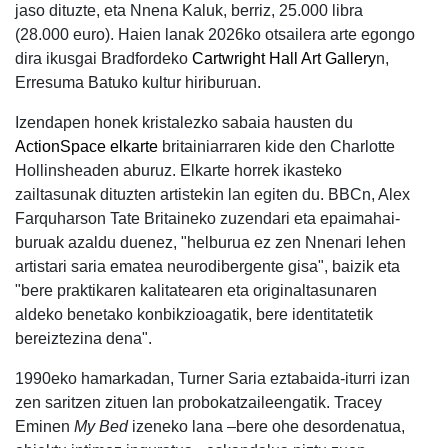
jaso dituzte, eta Nnena Kaluk, berriz, 25.000 libra
(28.000 euro). Haien lanak 2026ko otsailera arte egongo
dira ikusgai Bradfordeko
Cartwright Hall Art Gallery
n,
Erresuma Batuko kultur hiriburuan.
Izendapen honek kristalezko sabaia hausten du
ActionSpace elkarte
britainiarraren kide den Charlotte
Hollinsheaden aburuz. Elkarte horrek ikasteko
zailtasunak dituzten artistekin lan egiten du. BBCn, Alex
Farquharson Tate Britaineko zuzendari eta epaimahai-
buruak azaldu duenez, "helburua ez zen Nnenari lehen
artistari saria ematea neurodibergente gisa", baizik eta
"bere praktikaren kalitatearen eta originaltasunaren
aldeko benetako konbikzioagatik, bere identitatetik
bereiztezina dena".
1990eko hamarkadan, Turner Saria eztabaida-iturri izan
zen saritzen zituen lan probokatzaileengatik. Tracey
Eminen
My Bed
izeneko lana –bere ohe desordenatua,