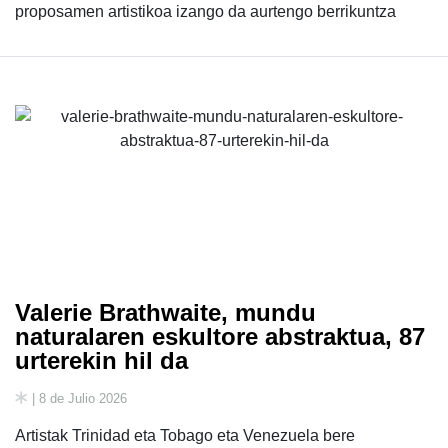
proposamen artistikoa izango da aurtengo berrikuntza
Valerie Brathwaite, mundu
naturalaren eskultore abstraktua, 87
urterekin hil da
| 8 de Julio 2026
Artistak Trinidad eta Tobago eta Venezuela bere