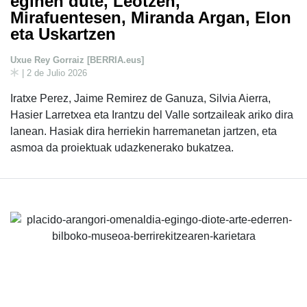
eginen dute, Leotzen,
Mirafuentesen, Miranda Argan, Elon
eta Uskartzen
Uxue Rey Gorraiz [BERRIA.eus]
| 2 de Julio 2026
Iratxe Perez, Jaime Remirez de Ganuza, Silvia Aierra,
Hasier Larretxea eta Irantzu del Valle sortzaileak ariko dira
lanean. Hasiak dira herriekin harremanetan jartzen, eta
asmoa da proiektuak udazkenerako bukatzea.