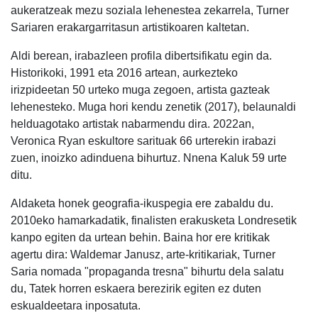
aukeratzeak mezu soziala lehenestea zekarrela, Turner
Sariaren erakargarritasun artistikoaren kaltetan.
Aldi berean, irabazleen profila dibertsifikatu egin da.
Historikoki, 1991 eta 2016 artean, aurkezteko
irizpideetan 50 urteko muga zegoen, artista gazteak
lehenesteko. Muga hori kendu zenetik (2017), belaunaldi
helduagotako artistak nabarmendu dira. 2022an,
Veronica Ryan eskultore sarituak 66 urterekin irabazi
zuen, inoizko adinduena bihurtuz. Nnena Kaluk 59 urte
ditu.
Aldaketa honek geografia-ikuspegia ere zabaldu du.
2010eko hamarkadatik, finalisten erakusketa Londresetik
kanpo egiten da urtean behin. Baina hor ere kritikak
agertu dira: Waldemar Janusz, arte-kritikariak, Turner
Saria nomada "propaganda tresna" bihurtu dela salatu
du, Tatek horren eskaera berezirik egiten ez duten
eskualdeetara inposatuta.