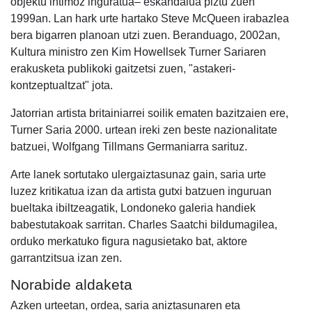
objektu intimoz inguratua– eskandalua piztu zuen
1999an. Lan hark urte hartako Steve McQueen irabazlea
bera bigarren planoan utzi zuen. Beranduago, 2002an,
Kultura ministro zen Kim Howellsek Turner Sariaren
erakusketa publikoki gaitzetsi zuen, "astakeri-
kontzeptualtzat" jota.
Jatorrian artista britainiarrei soilik ematen bazitzaien ere,
Turner Saria 2000. urtean ireki zen beste nazionalitate
batzuei, Wolfgang Tillmans Germaniarra sarituz.
Arte lanek sortutako ulergaiztasunaz gain, saria urte
luzez kritikatua izan da artista gutxi batzuen inguruan
bueltaka ibiltzeagatik, Londoneko galeria handiek
babestutakoak sarritan. Charles Saatchi bildumagilea,
orduko merkatuko figura nagusietako bat, aktore
garrantzitsua izan zen.
Norabide aldaketa
Azken urteetan, ordea, saria aniztasunaren eta