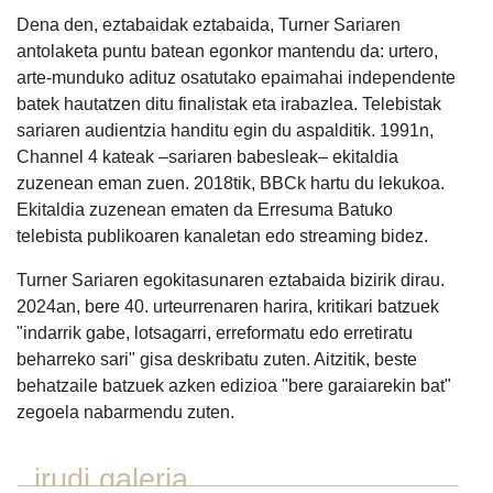
Dena den, eztabaidak eztabaida, Turner Sariaren
antolaketa puntu batean egonkor mantendu da: urtero,
arte-munduko adituz osatutako epaimahai independente
batek hautatzen ditu finalistak eta irabazlea. Telebistak
sariaren audientzia handitu egin du aspalditik. 1991n,
Channel 4 kateak –sariaren babesleak– ekitaldia
zuzenean eman zuen. 2018tik, BBCk hartu du lekukoa.
Ekitaldia zuzenean ematen da Erresuma Batuko
telebista publikoaren kanaletan edo streaming bidez.
Turner Sariaren egokitasunaren eztabaida bizirik dirau.
2024an, bere 40. urteurrenaren harira, kritikari batzuek
"indarrik gabe, lotsagarri, erreformatu edo erretiratu
beharreko sari" gisa deskribatu zuten. Aitzitik, beste
behatzaile batzuek azken edizioa "bere garaiarekin bat"
zegoela nabarmendu zuten.
irudi galeria