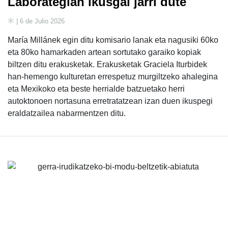
Laborategian ikusgai jarri dute
| 6 de Julio 2026
María Millánek egin ditu komisario lanak eta nagusiki 60ko
eta 80ko hamarkaden artean sortutako garaiko kopiak
biltzen ditu erakusketak. Erakusketak Graciela Iturbidek
han-hemengo kulturetan errespetuz murgiltzeko ahalegina
eta Mexikoko eta beste herrialde batzuetako herri
autoktonoen nortasuna erretratatzean izan duen ikuspegi
eraldatzailea nabarmentzen ditu.