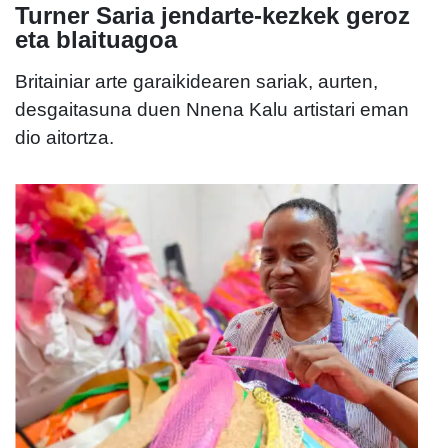
Turner Saria jendarte-kezkek geroz
eta blaituagoa
Britainiar arte garaikidearen sariak, aurten,
desgaitasuna duen Nnena Kalu artistari eman
dio aitortza.