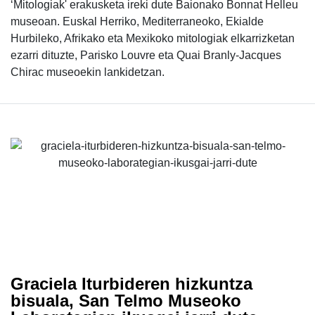
‘Mitologiak' erakusketa ireki dute Baionako Bonnat Helleu
museoan. Euskal Herriko, Mediterraneoko, Ekialde
Hurbileko, Afrikako eta Mexikoko mitologiak elkarrizketan
ezarri dituzte, Parisko Louvre eta Quai Branly-Jacques
Chirac museoekin lankidetzan.
Graciela Iturbideren hizkuntza
bisuala, San Telmo Museoko