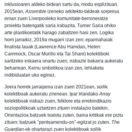
inklusioaren aldeko bidean sartu da, modu esplizituan.
2015ean,
Assemble
izeneko arkitekto-taldeak sorpresa
eman zuen Liverpooleko komunitate-berroneratze
proiektu batengatik saria irabazita. Turner Saria ohiko
arte plastikoetatik harago zabaltzen hasi zen. Logika
horri jarraikiz, 2019a mugarri izan zen: epaimahaiak
finalista lauak (Lawrence Abu Hamdan, Helen
Cammock, Oscar Murillo eta Tai Shani) kolektiboki
saritzeko eskaera onartu zuen, irabazle bakarra aukeratu
beharrean. Keinu sinbolikoa izan zen, lehiaketa
indibidualari uko eginez.
Joera horrek jarraipena izan zuen 2021ean, soilik
kolektiboak aukeratu zirenean. Ipar Irlandako
Array
kolektiboak irabazi zuen, folklore eta errebindikazio
soziopolitikoak uztartzen zituen instalazio batekin.
Orientazioa batzuek txalotu zuten, baina kritikak ere piztu
zituen: batzuek "pentsamendu-on"-egitzat jo zuten.
The
Guardian
-ek ohartarazi zuen kolektiboak soilik