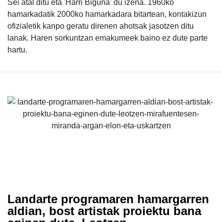
Sei atal ditu eta 'Harri Biguna' du izena. 1960ko
hamarkadatik 2000ko hamarkadara bitartean, kontakizun
ofizialetik kanpo geratu direnen ahotsak jasotzen ditu
lanak. Haren sorkuntzan emakumeek baino ez dute parte
hartu.
Landarte programaren hamargarren
aldian, bost artistak proiektu bana