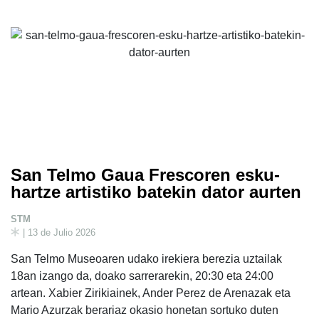
San Telmo Gaua Frescoren esku-
hartze artistiko batekin dator aurten
STM
| 13 de Julio 2026
San Telmo Museoaren udako irekiera berezia uztailak
18an izango da, doako sarrerarekin, 20:30 eta 24:00
artean. Xabier Zirikiainek, Ander Perez de Arenazak eta
Mario Azurzak berariaz okasio honetan sortuko duten