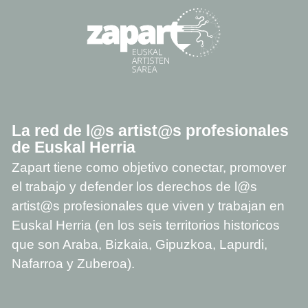
La red de l@s artist@s profesionales
de Euskal Herria
Zapart tiene como objetivo conectar, promover
el trabajo y defender los derechos de l@s
artist@s profesionales que viven y trabajan en
Euskal Herria (en los seis territorios historicos
que son Araba, Bizkaia, Gipuzkoa, Lapurdi,
Nafarroa y Zuberoa).