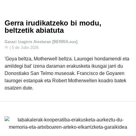
Gerra irudikatzeko bi modu,
beltzetik abiatuta
Garazi Izagirre Aiestaran [BERRIA.eus]
| 5 de Julio 2026
'Goya beltza, Motherwell beltza. Laurogei hondamendi eta
amildegi bat' izena daraman erakusketa ikusgai jarri du
Donostiako San Telmo museoak. Francisco de Goyaren
laurogei estanpak eta Robert Motherwellen koadro batek
osatzen dute.