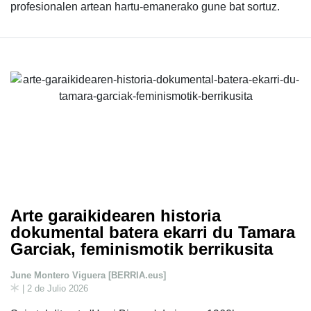
profesionalen artean hartu-emanerako gune bat sortuz.
Arte garaikidearen historia
dokumental batera ekarri du Tamara
Garciak, feminismotik berrikusita
June Montero Viguera [BERRIA.eus]
| 2 de Julio 2026