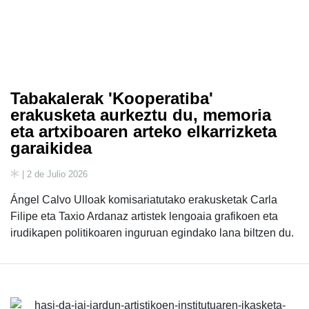
Tabakalerak 'Kooperatiba'
erakusketa aurkeztu du, memoria
eta artxiboaren arteko elkarrizketa
garaikidea
| 2 de Julio 2026
Ángel Calvo Ulloak komisariatutako erakusketak Carla
Filipe eta Taxio Ardanaz artistek lengoaia grafikoen eta
irudikapen politikoaren inguruan egindako lana biltzen du.