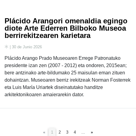
Plácido Arangori omenaldia egingo
diote Arte Ederren Bilboko Museoa
berrirekitzearen karietara
| 30 de Junio 2026
Plácido Arango Prado Museoaren Errege Patronatuko
presidente izan zen (2007 - 2012) eta ondoren, 2015ean;
bere antzinako arte-bildumako 25 maisulan eman zituen
dohaintzan. Museoaren berriz irekitzeak Norman Fosterrek
eta Luis María Uriartek diseinatutako handitze
arkitektonikoaren amaierarekin dator.
(current)
«
1
2
3
4
...
»