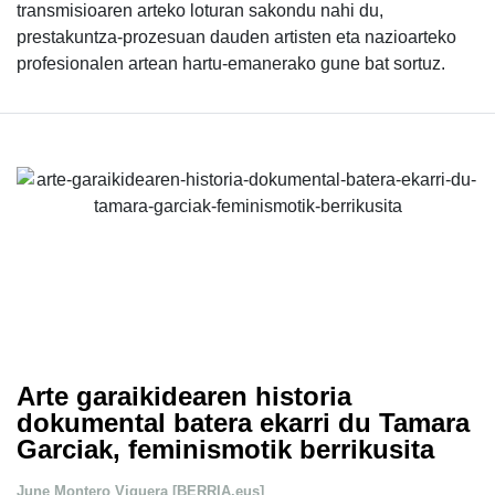
transmisioaren arteko loturan sakondu nahi du,
prestakuntza-prozesuan dauden artisten eta nazioarteko
profesionalen artean hartu-emanerako gune bat sortuz.
Arte garaikidearen historia
dokumental batera ekarri du Tamara
Garciak, feminismotik berrikusita
June Montero Viguera [BERRIA.eus]