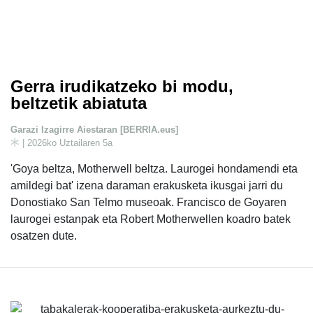
Gerra irudikatzeko bi modu,
beltzetik abiatuta
Garazi Izagirre Aiestaran [BERRIA.eus]
| 2026ko Uztailaren 5a
'Goya beltza, Motherwell beltza. Laurogei hondamendi eta
amildegi bat' izena daraman erakusketa ikusgai jarri du
Donostiako San Telmo museoak. Francisco de Goyaren
laurogei estanpak eta Robert Motherwellen koadro batek
osatzen dute.