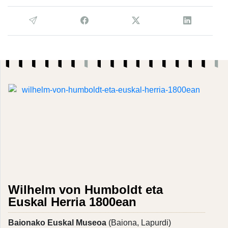
Wilhelm von Humboldt eta
Euskal Herria 1800ean
Baionako Euskal Museoa
(Baiona, Lapurdi)