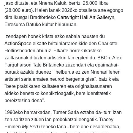
jaso dituzte, eta Nnena Kaluk, berriz, 25.000 libra
(28.000 euro). Haien lanak 2026ko otsailera arte egongo
dira ikusgai Bradfordeko
Cartwright Hall Art Gallery
n,
Erresuma Batuko kultur hiriburuan.
Izendapen honek kristalezko sabaia hausten du
ActionSpace elkarte
britainiarraren kide den Charlotte
Hollinsheaden aburuz. Elkarte horrek ikasteko
zailtasunak dituzten artistekin lan egiten du. BBCn, Alex
Farquharson Tate Britaineko zuzendari eta epaimahai-
buruak azaldu duenez, "helburua ez zen Nnenari lehen
artistari saria ematea neurodibergente gisa", baizik eta
"bere praktikaren kalitatearen eta originaltasunaren
aldeko benetako konbikzioagatik, bere identitatetik
bereiztezina dena".
1990eko hamarkadan, Turner Saria eztabaida-iturri izan
zen saritzen zituen lan probokatzaileengatik. Tracey
Eminen
My Bed
izeneko lana –bere ohe desordenatua,