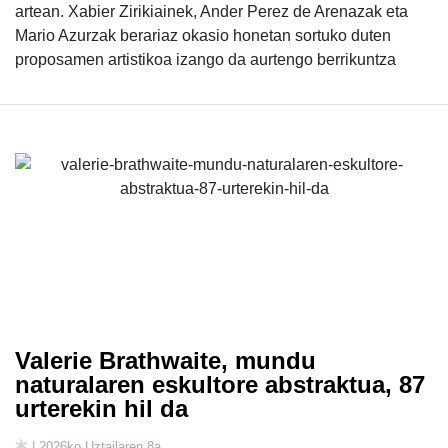
artean. Xabier Zirikiainek, Ander Perez de Arenazak eta
Mario Azurzak berariaz okasio honetan sortuko duten
proposamen artistikoa izango da aurtengo berrikuntza
Valerie Brathwaite, mundu
naturalaren eskultore abstraktua, 87
urterekin hil da
| 2026ko Uztailaren 8a