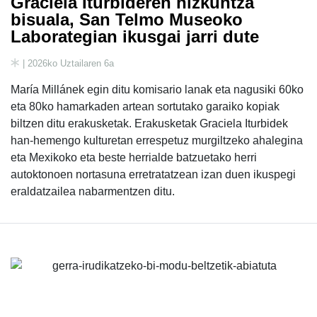
Graciela Iturbideren hizkuntza
bisuala, San Telmo Museoko
Laborategian ikusgai jarri dute
| 2026ko Uztailaren 6a
María Millánek egin ditu komisario lanak eta nagusiki 60ko
eta 80ko hamarkaden artean sortutako garaiko kopiak
biltzen ditu erakusketak. Erakusketak Graciela Iturbidek
han-hemengo kulturetan errespetuz murgiltzeko ahalegina
eta Mexikoko eta beste herrialde batzuetako herri
autoktonoen nortasuna erretratatzean izan duen ikuspegi
eraldatzailea nabarmentzen ditu.