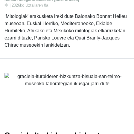
| 2026ko Uztailaren 8a
‘Mitologiak' erakusketa ireki dute Baionako Bonnat Helleu
museoan. Euskal Herriko, Mediterraneoko, Ekialde
Hurbileko, Afrikako eta Mexikoko mitologiak elkarrizketan
ezarri dituzte, Parisko Louvre eta Quai Branly-Jacques
Chirac museoekin lankidetzan.