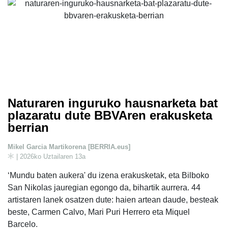
Naturaren inguruko hausnarketa bat
plazaratu dute BBVAren erakusketa
berrian
Mikel Garcia Martikorena [BERRIA.eus]
| 2026ko Uztailaren 13a
‘Mundu baten aukera' du izena erakusketak, eta Bilboko
San Nikolas jauregian egongo da, bihartik aurrera. 44
artistaren lanek osatzen dute: haien artean daude, besteak
beste, Carmen Calvo, Mari Puri Herrero eta Miquel
Barcelo.