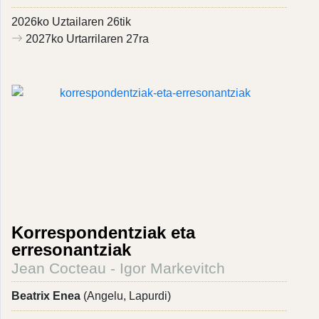
2026ko Uztailaren 26tik
2027ko Urtarrilaren 27ra
Korrespondentziak eta
erresonantziak
Jean Cocteau - Igor Markevitch
Beatrix Enea
(Angelu, Lapurdi)