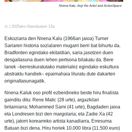
Nnena Kalu. Arg/ the Artist and ActionSpace
| 2025eko Abenduaren 13a
Eskoziarra den Nnena Kalu (1966an jaioa) Turner
Sariaren historia sozialaren mugarri berri bat bihurtu da.
Bradforden egindako ekitaldian, saria jasotzen duen
desgaitasuna duen lehen pertsona bilakatu da. Bere
lanek –berreskuratutako materialez egindako eskultura
abstraktu handiek– epaimahaia liluratu dute dakarten
originaltasunagatik.
Nnena Kaluk oso profil ezberdineko beste hiru finalista
gainditu ditu: Rene Matic (28 urte), argazkilari
britainiarra; Mohammed Sami (41 urte), Bagdaden jaioa
eta Londresen bizi den margolaria; eta Zadie Xa (42
urte), jatorri korearreko artista kanadiarra, Erresuma
Batuan bizi dena. Hiru horiek 10.000 libra (11.500 euro)