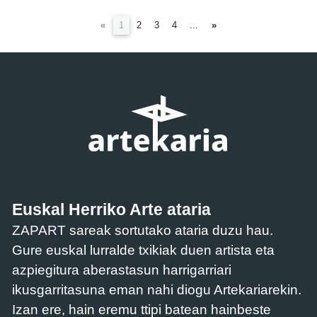
(current)
«
1
2
3
4
...
»
Euskal Herriko Arte ataria
ZAPART sareak sortutako ataria duzu hau.
Gure euskal lurralde txikiak duen artista eta
azpiegitura aberastasun harrigarriari
ikusgarritasuna eman nahi diogu Artekariarekin.
Izan ere, hain eremu ttipi batean hainbeste