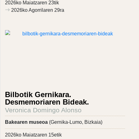
2026ko Maiatzaren 23tik
2026ko Agorrilaren 29ra
Bilbotik Gernikara.
Desmemoriaren Bideak.
Veronica Domingo Alonso
Bakearen museoa
(Gernika-Lumo, Bizkaia)
2026ko Maiatzaren 15etik