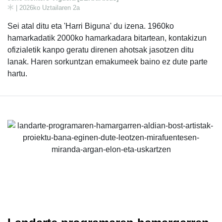
| 2026ko Uztailaren 2a
Sei atal ditu eta 'Harri Biguna' du izena. 1960ko
hamarkadatik 2000ko hamarkadara bitartean, kontakizun
ofizialetik kanpo geratu direnen ahotsak jasotzen ditu
lanak. Haren sorkuntzan emakumeek baino ez dute parte
hartu.