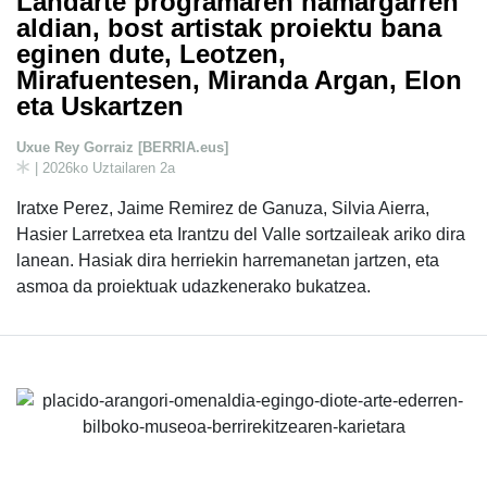
Landarte programaren hamargarren
aldian, bost artistak proiektu bana
eginen dute, Leotzen,
Mirafuentesen, Miranda Argan, Elon
eta Uskartzen
Uxue Rey Gorraiz [BERRIA.eus]
| 2026ko Uztailaren 2a
Iratxe Perez, Jaime Remirez de Ganuza, Silvia Aierra,
Hasier Larretxea eta Irantzu del Valle sortzaileak ariko dira
lanean. Hasiak dira herriekin harremanetan jartzen, eta
asmoa da proiektuak udazkenerako bukatzea.