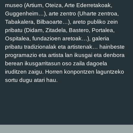
museo (Artium, Oteiza, Arte Ederretakoak,
Guggenheim…), arte zentro (Uharte zentroa,
Tabakalera, Bilbaoarte…), areto publiko zein
pribatu (Didam, Zitadela, Bastero, Portalea,
Ospitalea, fundazioen aretoak…), galeria
pribatu tradizionalak eta artistenak… hainbeste
programazio eta artista lan ikusgai eta denbora
berean ikusgarritasun oso zaila dagoela
iruditzen zaigu. Horren konpontzen laguntzeko
sortu dugu atari hau.