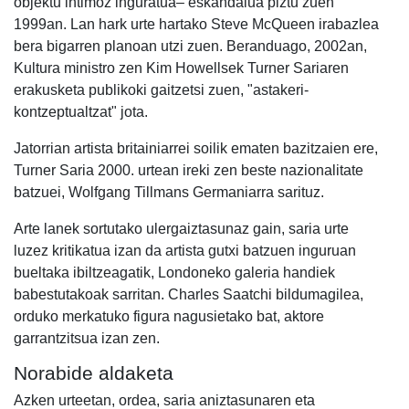
objektu intimoz inguratua– eskandalua piztu zuen
1999an. Lan hark urte hartako Steve McQueen irabazlea
bera bigarren planoan utzi zuen. Beranduago, 2002an,
Kultura ministro zen Kim Howellsek Turner Sariaren
erakusketa publikoki gaitzetsi zuen, "astakeri-
kontzeptualtzat" jota.
Jatorrian artista britainiarrei soilik ematen bazitzaien ere,
Turner Saria 2000. urtean ireki zen beste nazionalitate
batzuei, Wolfgang Tillmans Germaniarra sarituz.
Arte lanek sortutako ulergaiztasunaz gain, saria urte
luzez kritikatua izan da artista gutxi batzuen inguruan
bueltaka ibiltzeagatik, Londoneko galeria handiek
babestutakoak sarritan. Charles Saatchi bildumagilea,
orduko merkatuko figura nagusietako bat, aktore
garrantzitsua izan zen.
Norabide aldaketa
Azken urteetan, ordea, saria aniztasunaren eta