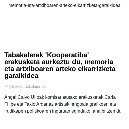
Tabakalerak 'Kooperatiba'
erakusketa aurkeztu du, memoria
eta artxiboaren arteko elkarrizketa
garaikidea
| 2026ko Uztailaren 2a
Ángel Calvo Ulloak komisariatutako erakusketak Carla
Filipe eta Taxio Ardanaz artistek lengoaia grafikoen eta
irudikapen politikoaren inguruan egindako lana biltzen du.