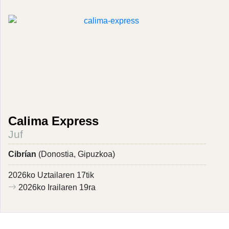
Calima Express
Juf
Cibrían
(Donostia, Gipuzkoa)
2026ko Uztailaren 17tik
2026ko Irailaren 19ra