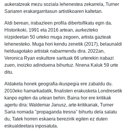
aukeratzeak mezu soziala lehenestea zekarrela, Turner
Sariaren erakargarritasun artistikoaren kaltetan.
Aldi berean, irabazleen profila dibertsifikatu egin da.
Historikoki, 1991 eta 2016 artean, aurkezteko
irizpideetan 50 urteko muga zegoen, artista gazteak
lehenesteko. Muga hori kendu zenetik (2017), belaunaldi
helduagotako artistak nabarmendu dira. 2022an,
Veronica Ryan eskultore sarituak 66 urterekin irabazi
zuen, inoizko adinduena bihurtuz. Nnena Kaluk 59 urte
ditu.
Aldaketa honek geografia-ikuspegia ere zabaldu du.
2010eko hamarkadatik, finalisten erakusketa Londresetik
kanpo egiten da urtean behin. Baina hor ere kritikak
agertu dira: Waldemar Janusz, arte-kritikariak, Turner
Saria nomada "propaganda tresna" bihurtu dela salatu
du, Tatek horren eskaera berezirik egiten ez duten
eskualdeetara inposatuta.