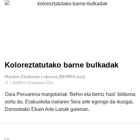
Koloreztatutako barne bulkadak
Maialen Etxebeste Lekuona [BERRIA.eus]
| 2026ko Uztailaren 15a
Oaia Peruarena margolariak 'Behin eta berriz hasi' bilduma
sortu du. Erakusketa irailaren 5era arte egongo da ikusgai,
Donostiako Ekain Arte Lanak galerian.