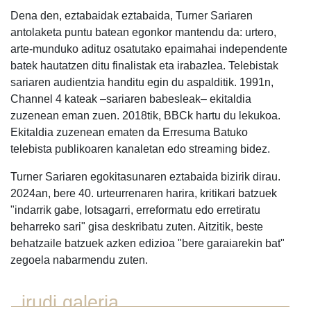
Dena den, eztabaidak eztabaida, Turner Sariaren
antolaketa puntu batean egonkor mantendu da: urtero,
arte-munduko adituz osatutako epaimahai independente
batek hautatzen ditu finalistak eta irabazlea. Telebistak
sariaren audientzia handitu egin du aspalditik. 1991n,
Channel 4 kateak –sariaren babesleak– ekitaldia
zuzenean eman zuen. 2018tik, BBCk hartu du lekukoa.
Ekitaldia zuzenean ematen da Erresuma Batuko
telebista publikoaren kanaletan edo streaming bidez.
Turner Sariaren egokitasunaren eztabaida bizirik dirau.
2024an, bere 40. urteurrenaren harira, kritikari batzuek
"indarrik gabe, lotsagarri, erreformatu edo erretiratu
beharreko sari" gisa deskribatu zuten. Aitzitik, beste
behatzaile batzuek azken edizioa "bere garaiarekin bat"
zegoela nabarmendu zuten.
irudi galeria