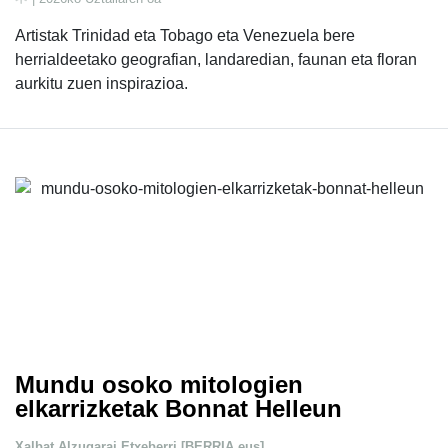
Artistak Trinidad eta Tobago eta Venezuela bere
herrialdeetako geografian, landaredian, faunan eta floran
aurkitu zuen inspirazioa.
Mundu osoko mitologien
elkarrizketak Bonnat Helleun
Xalbat Alzugarai Etxeberri [BERRIA.eus]