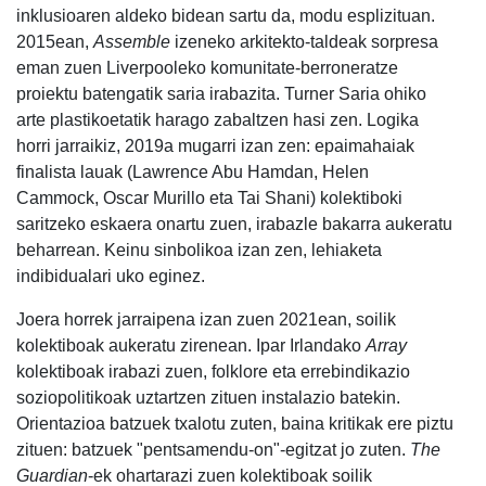
inklusioaren aldeko bidean sartu da, modu esplizituan.
2015ean,
Assemble
izeneko arkitekto-taldeak sorpresa
eman zuen Liverpooleko komunitate-berroneratze
proiektu batengatik saria irabazita. Turner Saria ohiko
arte plastikoetatik harago zabaltzen hasi zen. Logika
horri jarraikiz, 2019a mugarri izan zen: epaimahaiak
finalista lauak (Lawrence Abu Hamdan, Helen
Cammock, Oscar Murillo eta Tai Shani) kolektiboki
saritzeko eskaera onartu zuen, irabazle bakarra aukeratu
beharrean. Keinu sinbolikoa izan zen, lehiaketa
indibidualari uko eginez.
Joera horrek jarraipena izan zuen 2021ean, soilik
kolektiboak aukeratu zirenean. Ipar Irlandako
Array
kolektiboak irabazi zuen, folklore eta errebindikazio
soziopolitikoak uztartzen zituen instalazio batekin.
Orientazioa batzuek txalotu zuten, baina kritikak ere piztu
zituen: batzuek "pentsamendu-on"-egitzat jo zuten.
The
Guardian
-ek ohartarazi zuen kolektiboak soilik