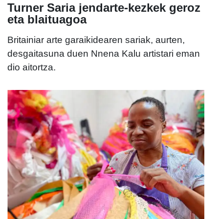
Turner Saria jendarte-kezkek geroz
eta blaituagoa
Britainiar arte garaikidearen sariak, aurten,
desgaitasuna duen Nnena Kalu artistari eman
dio aitortza.