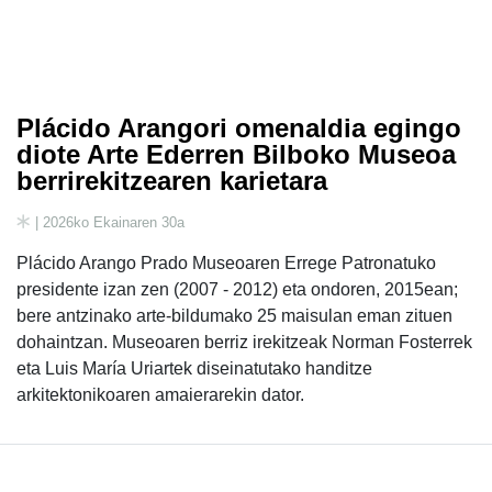
Plácido Arangori omenaldia egingo
diote Arte Ederren Bilboko Museoa
berrirekitzearen karietara
| 2026ko Ekainaren 30a
Plácido Arango Prado Museoaren Errege Patronatuko
presidente izan zen (2007 - 2012) eta ondoren, 2015ean;
bere antzinako arte-bildumako 25 maisulan eman zituen
dohaintzan. Museoaren berriz irekitzeak Norman Fosterrek
eta Luis María Uriartek diseinatutako handitze
arkitektonikoaren amaierarekin dator.