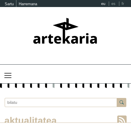
eu
es
fr
Sartu
Harremana
aktualitatea