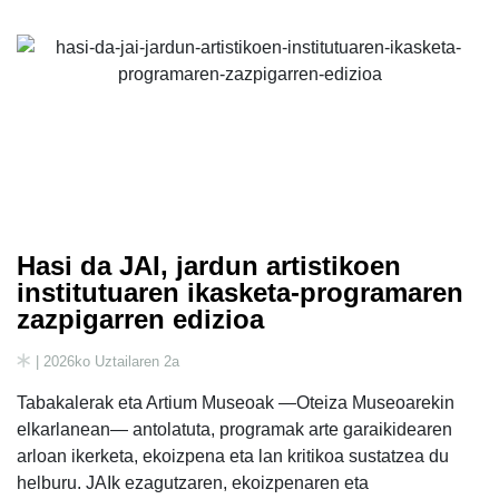
Hasi da JAI, jardun artistikoen
institutuaren ikasketa-programaren
zazpigarren edizioa
| 2026ko Uztailaren 2a
Tabakalerak eta Artium Museoak —Oteiza Museoarekin
elkarlanean— antolatuta, programak arte garaikidearen
arloan ikerketa, ekoizpena eta lan kritikoa sustatzea du
helburu. JAIk ezagutzaren, ekoizpenaren eta