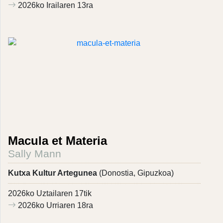
2026ko Irailaren 13ra
Macula et Materia
Sally Mann
Kutxa Kultur Artegunea
(Donostia, Gipuzkoa)
2026ko Uztailaren 17tik
2026ko Urriaren 18ra