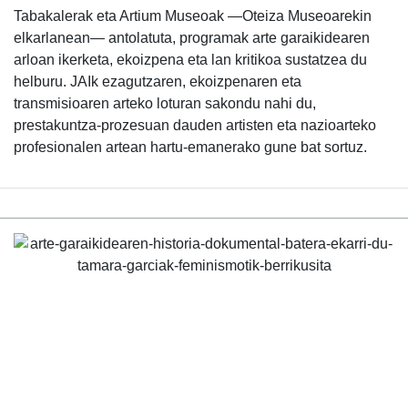
Tabakalerak eta Artium Museoak —Oteiza Museoarekin
elkarlanean— antolatuta, programak arte garaikidearen
arloan ikerketa, ekoizpena eta lan kritikoa sustatzea du
helburu. JAIk ezagutzaren, ekoizpenaren eta
transmisioaren arteko loturan sakondu nahi du,
prestakuntza-prozesuan dauden artisten eta nazioarteko
profesionalen artean hartu-emanerako gune bat sortuz.