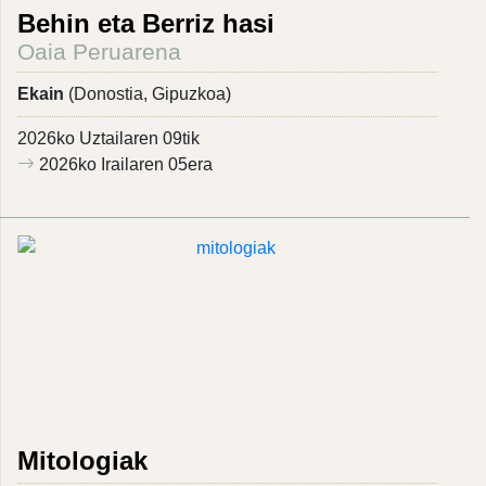
Behin eta Berriz hasi
Oaia Peruarena
Ekain
(Donostia, Gipuzkoa)
2026ko Uztailaren 09tik
2026ko Irailaren 05era
Mitologiak