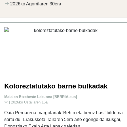
2026ko Agorrilaren 30era
Koloreztatutako barne bulkadak
Maialen Etxebeste Lekuona [BERRIA.eus]
| 2026ko Uztailaren 15a
Oaia Peruarena margolariak 'Behin eta berriz hasi' bilduma
sortu du. Erakusketa irailaren 5era arte egongo da ikusgai,
Donostiako Ekain Arte Lanak galerian.