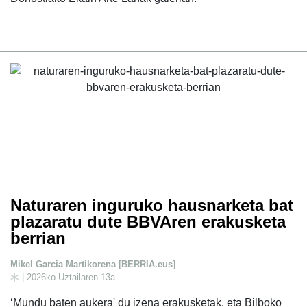
Naturaren inguruko hausnarketa bat
plazaratu dute BBVAren erakusketa
berrian
Mikel Garcia Martikorena [BERRIA.eus]
| 2026ko Uztailaren 13a
‘Mundu baten aukera' du izena erakusketak, eta Bilboko