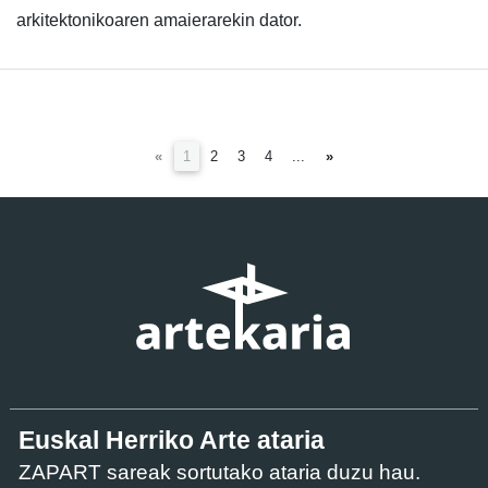
arkitektonikoaren amaierarekin dator.
(current)
«
1
2
3
4
...
»
Euskal Herriko Arte ataria
ZAPART sareak sortutako ataria duzu hau.