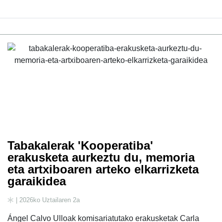
Tabakalerak 'Kooperatiba'
erakusketa aurkeztu du, memoria
eta artxiboaren arteko elkarrizketa
garaikidea
| 2026ko Uztailaren 2a
Ángel Calvo Ulloak komisariatutako erakusketak Carla