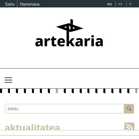
eu
es
fr
Sartu
Harremana
aktualitatea