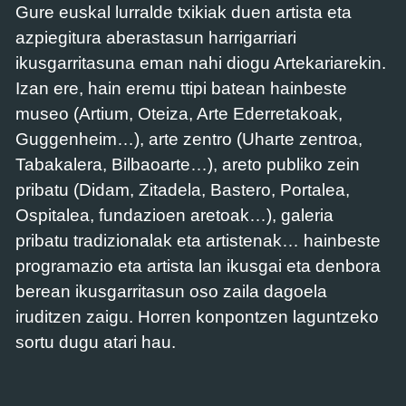
Gure euskal lurralde txikiak duen artista eta
azpiegitura aberastasun harrigarriari
ikusgarritasuna eman nahi diogu Artekariarekin.
Izan ere, hain eremu ttipi batean hainbeste
museo (Artium, Oteiza, Arte Ederretakoak,
Guggenheim…), arte zentro (Uharte zentroa,
Tabakalera, Bilbaoarte…), areto publiko zein
pribatu (Didam, Zitadela, Bastero, Portalea,
Ospitalea, fundazioen aretoak…), galeria
pribatu tradizionalak eta artistenak… hainbeste
programazio eta artista lan ikusgai eta denbora
berean ikusgarritasun oso zaila dagoela
iruditzen zaigu. Horren konpontzen laguntzeko
sortu dugu atari hau.