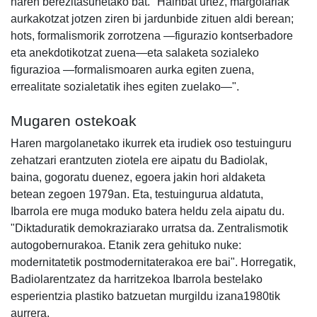
haren berezitasunetako bat. "Hainbat urtez, margolariak
aurkakotzat jotzen ziren bi jardunbide zituen aldi berean;
hots, formalismorik zorrotzena —figurazio kontserbadore
eta anekdotikotzat zuena—eta salaketa sozialeko
figurazioa —formalismoaren aurka egiten zuena,
errealitate sozialetatik ihes egiten zuelako—".
Mugaren ostekoak
Haren margolanetako ikurrek eta irudiek oso testuinguru
zehatzari erantzuten ziotela ere aipatu du Badiolak,
baina, gogoratu duenez, egoera jakin hori aldaketa
betean zegoen 1979an. Eta, testuingurua aldatuta,
Ibarrola ere muga moduko batera heldu zela aipatu du.
"Diktaduratik demokraziarako urratsa da. Zentralismotik
autogobernurakoa. Etanik zera gehituko nuke:
modernitatetik postmodernitaterakoa ere bai". Horregatik,
Badiolarentzatez da harritzekoa Ibarrola bestelako
esperientzia plastiko batzuetan murgildu izana1980tik
aurrera.