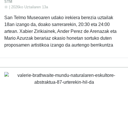
STM
| 2026ko Uztailaren 13a
San Telmo Museoaren udako irekiera berezia uztailak
18an izango da, doako sarrerarekin, 20:30 eta 24:00
artean. Xabier Zirikiainek, Ander Perez de Arenazak eta
Mario Azurzak berariaz okasio honetan sortuko duten
proposamen artistikoa izango da aurtengo berrikuntza