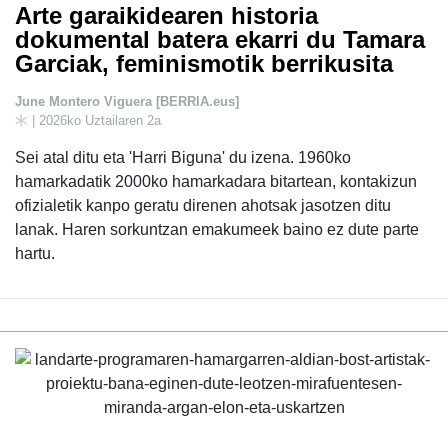
Arte garaikidearen historia
dokumental batera ekarri du Tamara
Garciak, feminismotik berrikusita
June Montero Viguera [BERRIA.eus]
| 2026ko Uztailaren 2a
Sei atal ditu eta 'Harri Biguna' du izena. 1960ko
hamarkadatik 2000ko hamarkadara bitartean, kontakizun
ofizialetik kanpo geratu direnen ahotsak jasotzen ditu
lanak. Haren sorkuntzan emakumeek baino ez dute parte
hartu.