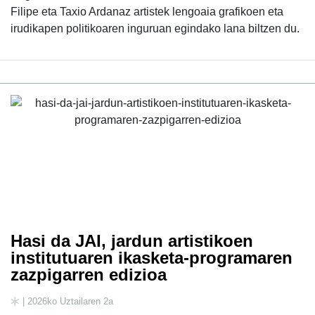
Filipe eta Taxio Ardanaz artistek lengoaia grafikoen eta
irudikapen politikoaren inguruan egindako lana biltzen du.
Hasi da JAI, jardun artistikoen
institutuaren ikasketa-programaren
zazpigarren edizioa
| 2026ko Uztailaren 2a