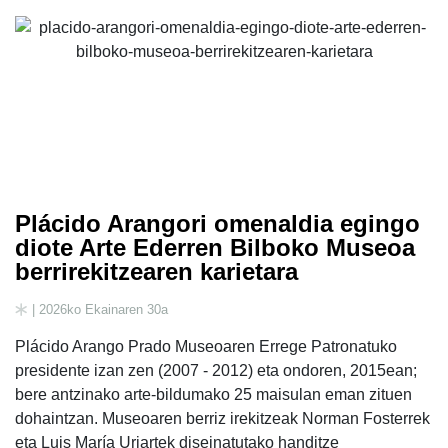
Plácido Arangori omenaldia egingo
diote Arte Ederren Bilboko Museoa
berrirekitzearen karietara
| 2026ko Ekainaren 30a
Plácido Arango Prado Museoaren Errege Patronatuko
presidente izan zen (2007 - 2012) eta ondoren, 2015ean;
bere antzinako arte-bildumako 25 maisulan eman zituen
dohaintzan. Museoaren berriz irekitzeak Norman Fosterrek
eta Luis María Uriartek diseinatutako handitze