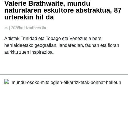
Valerie Brathwaite, mundu
naturalaren eskultore abstraktua, 87
urterekin hil da
| 2026ko Uztailaren 8a
Artistak Trinidad eta Tobago eta Venezuela bere
herrialdeetako geografian, landaredian, faunan eta floran
aurkitu zuen inspirazioa.