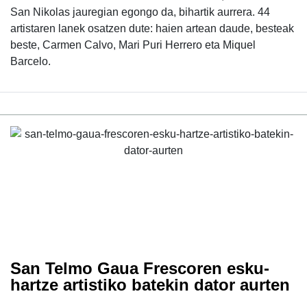
San Nikolas jauregian egongo da, bihartik aurrera. 44
artistaren lanek osatzen dute: haien artean daude, besteak
beste, Carmen Calvo, Mari Puri Herrero eta Miquel
Barcelo.
San Telmo Gaua Frescoren esku-
hartze artistiko batekin dator aurten