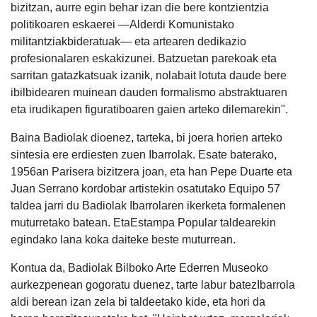
bizitzan, aurre egin behar izan die bere kontzientzia
politikoaren eskaerei —Alderdi Komunistako
militantziakbideratuak— eta artearen dedikazio
profesionalaren eskakizunei. Batzuetan parekoak eta
sarritan gatazkatsuak izanik, nolabait lotuta daude bere
ibilbidearen muinean dauden formalismo abstraktuaren
eta irudikapen figuratiboaren gaien arteko dilemarekin".
Baina Badiolak dioenez, tarteka, bi joera horien arteko
sintesia ere erdiesten zuen Ibarrolak. Esate baterako,
1956an Parisera bizitzera joan, eta han Pepe Duarte eta
Juan Serrano kordobar artistekin osatutako Equipo 57
taldea jarri du Badiolak Ibarrolaren ikerketa formalenen
muturretako batean. EtaEstampa Popular taldearekin
egindako lana koka daiteke beste muturrean.
Kontua da, Badiolak Bilboko Arte Ederren Museoko
aurkezpenean gogoratu duenez, tarte labur batezIbarrola
aldi berean izan zela bi taldeetako kide, eta hori da