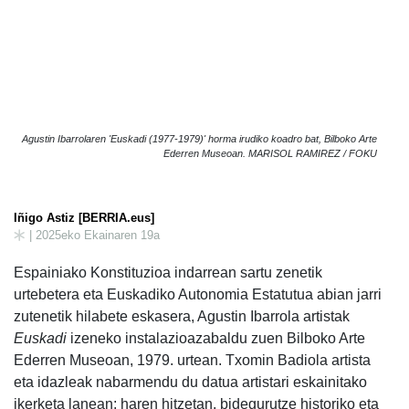
Agustin Ibarrolaren 'Euskadi (1977-1979)' horma irudiko koadro bat, Bilboko Arte
Ederren Museoan. MARISOL RAMIREZ / FOKU
Iñigo Astiz [BERRIA.eus]
| 2025eko Ekainaren 19a
Espainiako Konstituzioa indarrean sartu zenetik
urtebetera eta Euskadiko Autonomia Estatutua abian jarri
zutenetik hilabete eskasera, Agustin Ibarrola artistak
Euskadi
izeneko instalazioazabaldu zuen Bilboko Arte
Ederren Museoan, 1979. urtean. Txomin Badiola artista
eta idazleak nabarmendu du datua artistari eskainitako
ikerketa lanean; haren hitzetan, bidegurutze historiko eta