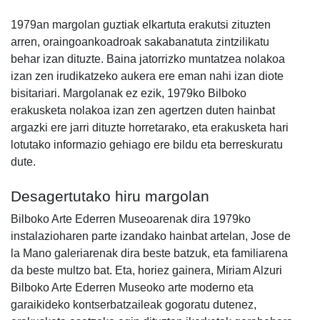
1979an margolan guztiak elkartuta erakutsi zituzten
arren, oraingoankoadroak sakabanatuta zintzilikatu
behar izan dituzte. Baina jatorrizko muntatzea nolakoa
izan zen irudikatzeko aukera ere eman nahi izan diote
bisitariari. Margolanak ez ezik, 1979ko Bilboko
erakusketa nolakoa izan zen agertzen duten hainbat
argazki ere jarri dituzte horretarako, eta erakusketa hari
lotutako informazio gehiago ere bildu eta berreskuratu
dute.
Desagertutako hiru margolan
Bilboko Arte Ederren Museoarenak dira 1979ko
instalazioharen parte izandako hainbat artelan, Jose de
la Mano galeriarenak dira beste batzuk, eta familiarena
da beste multzo bat. Eta, horiez gainera, Miriam Alzuri
Bilboko Arte Ederren Museoko arte moderno eta
garaikideko kontserbatzaileak gogoratu dutenez,