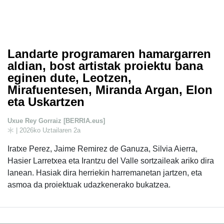
Landarte programaren hamargarren
aldian, bost artistak proiektu bana
eginen dute, Leotzen,
Mirafuentesen, Miranda Argan, Elon
eta Uskartzen
Uxue Rey Gorraiz [BERRIA.eus]
| 2026ko Uztailaren 2a
Iratxe Perez, Jaime Remirez de Ganuza, Silvia Aierra,
Hasier Larretxea eta Irantzu del Valle sortzaileak ariko dira
lanean. Hasiak dira herriekin harremanetan jartzen, eta
asmoa da proiektuak udazkenerako bukatzea.