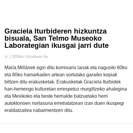
Graciela Iturbideren hizkuntza
bisuala, San Telmo Museoko
Laborategian ikusgai jarri dute
| 2026ko Uztailaren 6a
María Millánek egin ditu komisario lanak eta nagusiki 60ko
eta 80ko hamarkaden artean sortutako garaiko kopiak
biltzen ditu erakusketak. Erakusketak Graciela Iturbidek
han-hemengo kulturetan errespetuz murgiltzeko ahalegina
eta Mexikoko eta beste herrialde batzuetako herri
autoktonoen nortasuna erretratatzean izan duen ikuspegi
eraldatzailea nabarmentzen ditu.