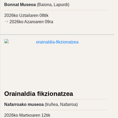
Bonnat Museoa
(Baiona, Lapurdi)
2026ko Uztailaren 08tik
2026ko Azaroaren 09ra
Orainaldia fikzionatzea
Nafarroako museoa
(Iruñea, Nafarroa)
2026ko Martxoaren 12tik