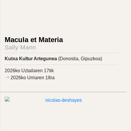
Macula et Materia
Sally Mann
Kutxa Kultur Artegunea
(Donostia, Gipuzkoa)
2026ko Uztailaren 17tik
2026ko Urriaren 18ra