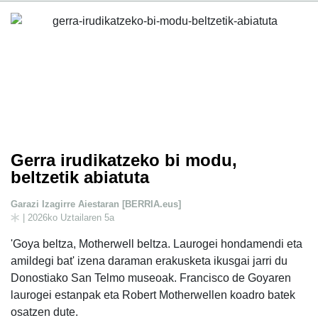
Gerra irudikatzeko bi modu,
beltzetik abiatuta
Garazi Izagirre Aiestaran [BERRIA.eus]
| 2026ko Uztailaren 5a
'Goya beltza, Motherwell beltza. Laurogei hondamendi eta
amildegi bat' izena daraman erakusketa ikusgai jarri du
Donostiako San Telmo museoak. Francisco de Goyaren
laurogei estanpak eta Robert Motherwellen koadro batek
osatzen dute.