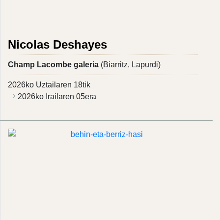
Nicolas Deshayes
Champ Lacombe galeria
(Biarritz, Lapurdi)
2026ko Uztailaren 18tik
2026ko Irailaren 05era