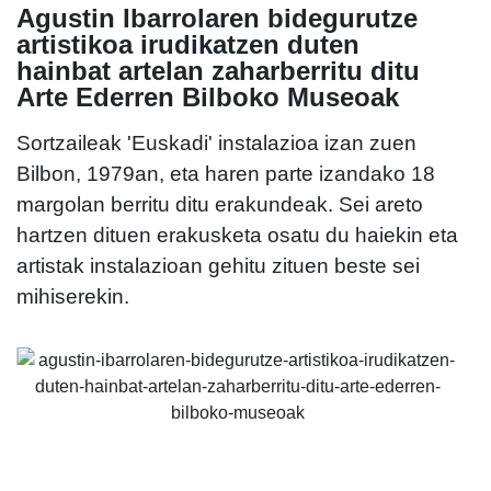
Agustin Ibarrolaren bidegurutze
artistikoa irudikatzen duten
hainbat artelan zaharberritu ditu
Arte Ederren Bilboko Museoak
Sortzaileak 'Euskadi' instalazioa izan zuen
Bilbon, 1979an, eta haren parte izandako 18
margolan berritu ditu erakundeak. Sei areto
hartzen dituen erakusketa osatu du haiekin eta
artistak instalazioan gehitu zituen beste sei
mihiserekin.