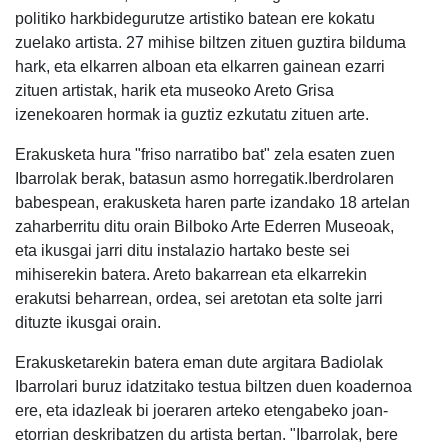
politiko harkbidegurutze artistiko batean ere kokatu
zuelako artista. 27 mihise biltzen zituen guztira bilduma
hark, eta elkarren alboan eta elkarren gainean ezarri
zituen artistak, harik eta museoko Areto Grisa
izenekoaren hormak ia guztiz ezkutatu zituen arte.
Erakusketa hura "friso narratibo bat" zela esaten zuen
Ibarrolak berak, batasun asmo horregatik.Iberdrolaren
babespean, erakusketa haren parte izandako 18 artelan
zaharberritu ditu orain Bilboko Arte Ederren Museoak,
eta ikusgai jarri ditu instalazio hartako beste sei
mihiserekin batera. Areto bakarrean eta elkarrekin
erakutsi beharrean, ordea, sei aretotan eta solte jarri
dituzte ikusgai orain.
Erakusketarekin batera eman dute argitara Badiolak
Ibarrolari buruz idatzitako testua biltzen duen koadernoa
ere, eta idazleak bi joeraren arteko etengabeko joan-
etorrian deskribatzen du artista bertan. "Ibarrolak, bere