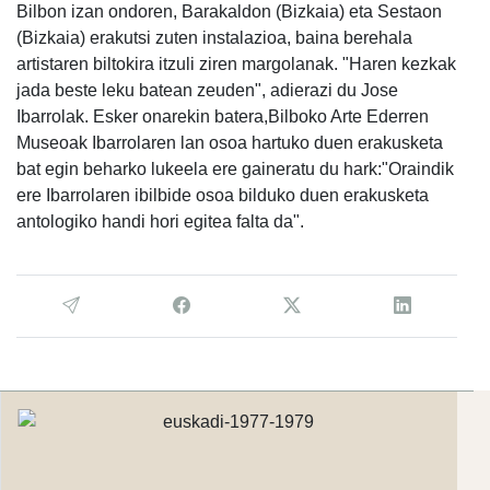
Bilbon izan ondoren, Barakaldon (Bizkaia) eta Sestaon
(Bizkaia) erakutsi zuten instalazioa, baina berehala
artistaren biltokira itzuli ziren margolanak. "Haren kezkak
jada beste leku batean zeuden", adierazi du Jose
Ibarrolak. Esker onarekin batera,Bilboko Arte Ederren
Museoak Ibarrolaren lan osoa hartuko duen erakusketa
bat egin beharko lukeela ere gaineratu du hark:"Oraindik
ere Ibarrolaren ibilbide osoa bilduko duen erakusketa
antologiko handi hori egitea falta da".