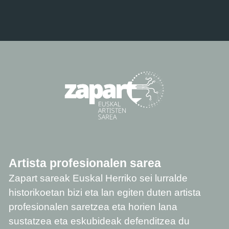
Artista profesionalen sarea
Zapart sareak Euskal Herriko sei lurralde
historikoetan bizi eta lan egiten duten artista
profesionalen saretzea eta horien lana
sustatzea eta eskubideak defenditzea du