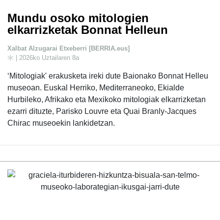
Mundu osoko mitologien
elkarrizketak Bonnat Helleun
Xalbat Alzugarai Etxeberri [BERRIA.eus]
| 2026ko Uztailaren 8a
‘Mitologiak' erakusketa ireki dute Baionako Bonnat Helleu
museoan. Euskal Herriko, Mediterraneoko, Ekialde
Hurbileko, Afrikako eta Mexikoko mitologiak elkarrizketan
ezarri dituzte, Parisko Louvre eta Quai Branly-Jacques
Chirac museoekin lankidetzan.