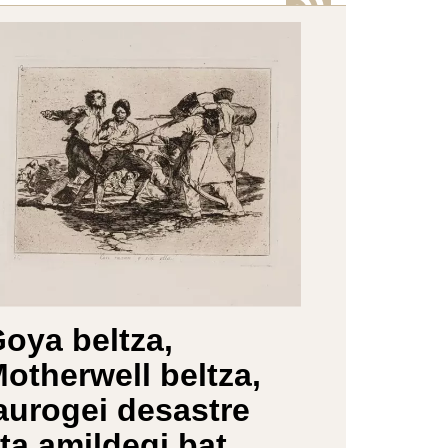
oya beltza,
otherwell beltza,
aurogei desastre
ta amildegi bat