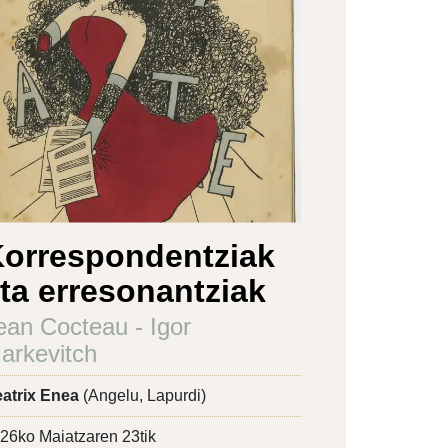
orrespondentziak
ta erresonantziak
ean Cocteau - Igor
arkevitch
atrix Enea
(Angelu, Lapurdi)
26ko Maiatzaren 23tik