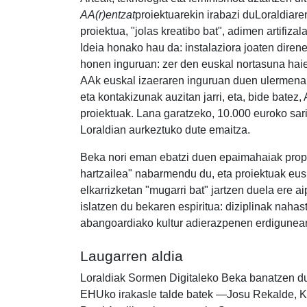
AA(r)entzat
proiektuarekin irabazi duLoraldiare
proiektua, "jolas kreatibo bat", adimen artifiz
Ideia honako hau da: instalaziora joaten diren
honen inguruan: zer den euskal nortasuna haient
AAk euskal izaeraren inguruan duen ulermena eg
eta kontakizunak auzitan jarri, eta, bide batez
proiektuak. Lana garatzeko, 10.000 euroko sar
Loraldian aurkeztuko dute emaitza.
Beka nori eman ebatzi duen epaimahaiak propos
hartzailea" nabarmendu du, eta proiektuak eusk
elkarrizketan "mugarri bat" jartzen duela ere ai
islatzen du bekaren espiritua: diziplinak nahas
abangoardiako kultur adierazpenen erdigunean 
Laugarren aldia
Loraldiak Sormen Digitaleko Beka banatzen du
EHUko irakasle talde batek —Josu Rekalde, Kat