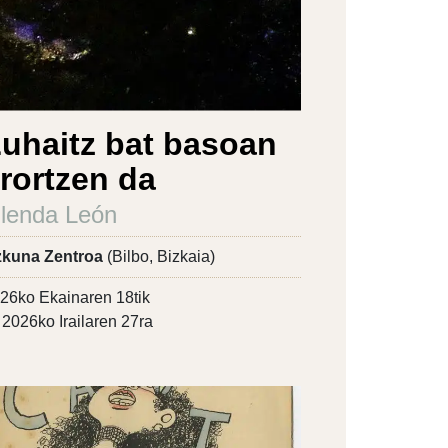
uhaitz bat basoan
rortzen da
lenda León
kuna Zentroa
(Bilbo, Bizkaia)
26ko Ekainaren 18tik
2026ko Irailaren 27ra