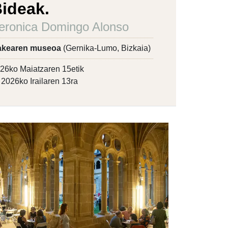
ideak.
eronica Domingo Alonso
akearen museoa
(Gernika-Lumo, Bizkaia)
26ko Maiatzaren 15etik
2026ko Irailaren 13ra