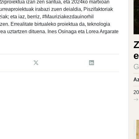
zi
proiektua izan zen saritua, eta 2024ko martxoan
urrea
proiektuak irabazi zuen deialdia, Piszifaktoriak
iak; eta iaz, berriz, #Mauriziakezdauinorhil
zen. Errealitate birtualeko proiektua da, teknologia
area uztartzen dituena. Ines Osinaga eta Lorea Argarate
Z
e
G
Az
20