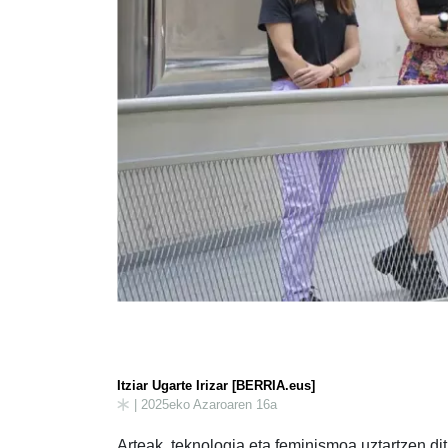
Itziar Ugarte Irizar [BERRIA.eus]
| 2025eko Azaroaren 16a
Arteak, teknologia eta feminismoa uztartzen di