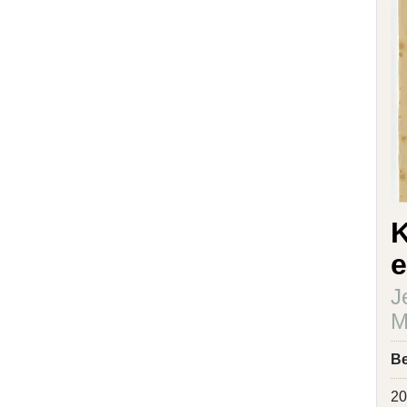
K
e
J
M
Be
20