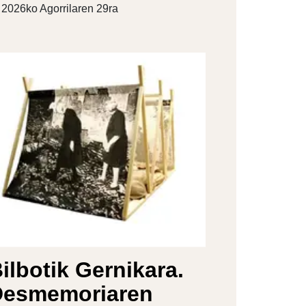
2026ko Agorrilaren 29ra
ilbotik Gernikara.
Desmemoriaren