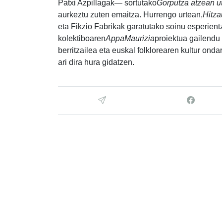
Patxi Azpillagak— sortutako
Gorputza atzean ut
aurkeztu zuten emaitza. Hurrengo urtean,
Hitza
eta Fikzio Fabrikak garatutako soinu esperientz
kolektiboaren
AppaMaurizia
proiektua gailendu 
berritzailea eta euskal folklorearen kultur ond
ari dira hura gidatzen.