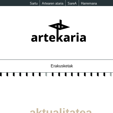
Sartu
Artearen ataria
SareA
Harremana
Erakusketak
aktualitatea