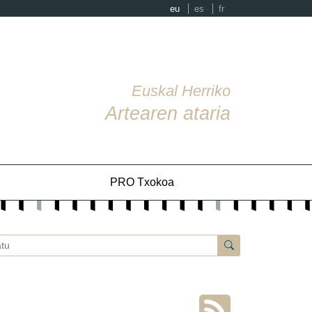
eu
es
fr
Euskal Herriko
Artearen ataria
PRO Txokoa