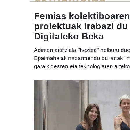
Femias kolektiboaren
proiektuak irabazi d
Digitaleko Beka
Adimen artifiziala "heztea" helburu duen
Epaimahaiak nabarmendu du lanak "mug
garaikidearen eta teknologiaren arteko