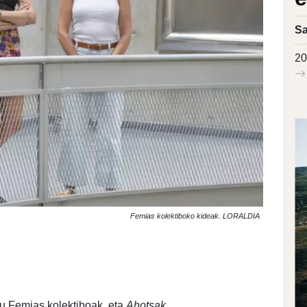
Sa
20
Femias kolektiboko kideak. LORALDIA
tu Femias kolektiboak, eta
Ahotsak