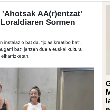
 'Ahotsak AA(r)entzat'
u Loraldiaren Sormen
 instalazio bat da, "jolas kreatibo bat".
arri bat" jartzen duela euskal kultura
 elkarrizketan.
G
M
l
e