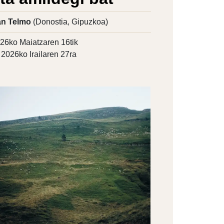
n Telmo
(Donostia, Gipuzkoa)
26ko Maiatzaren 16tik
2026ko Irailaren 27ra