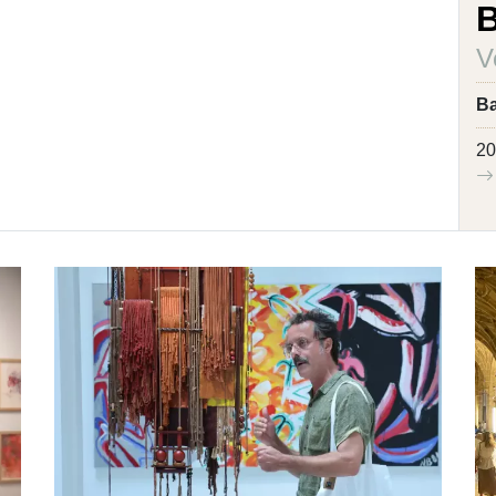
B
V
B
20