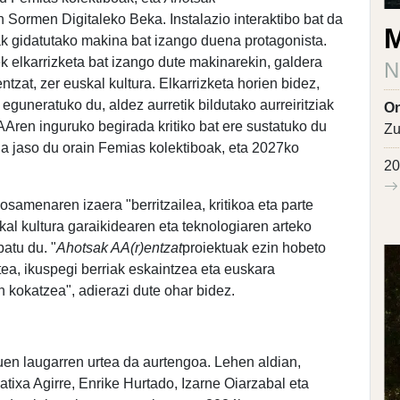
n Sormen Digitaleko Beka. Instalazio interaktibo bat da
M
alak gidatutako makina bat izango duena protagonista.
ek elkarrizketa bat izango dute makinarekin, galdera
N
zat, zer euskal kultura. Elkarrizketa horien bidez,
uneratuko du, aldez aurretik bildutako aurreiritziak
On
, AAren inguruko begirada kritiko bat ere sustatuko du
Zu
ia jaso du orain Femias kolektiboak, eta 2027ko
20
amenaren izaera "berritzailea, kritikoa eta parte
al kultura garaikidearen eta teknologiaren arteko
patu du. "
Ahotsak AA(r)entzat
proiektuak ezin hobeto
tea, ikuspegi berriak eskaintzea eta euskara
kokatzea", adierazi dute ohar bidez.
en laugarren urtea da aurtengoa. Lehen aldian,
ixa Agirre, Enrike Hurtado, Izarne Oiarzabal eta