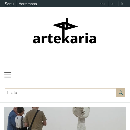
eu
es
fr
Sartu
Harremana