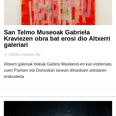
San Telmo Museoak Gabriela
Kraviezen obra bat erosi dio Altxerri
galeriari
| 2023ko Irailaren 29a
Altxerri galeriak Irekiak Gallery Weekend-en kari estreinatu
zuen Parisen eta Donostian lanean diharduen artistaren
erakusketa