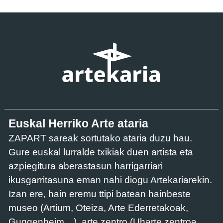
Euskal Herriko Arte ataria
ZAPART sareak sortutako ataria duzu hau.
Gure euskal lurralde txikiak duen artista eta
azpiegitura aberastasun harrigarriari
ikusgarritasuna eman nahi diogu Artekariarekin.
Izan ere, hain eremu ttipi batean hainbeste
museo (Artium, Oteiza, Arte Ederretakoak,
Guggenheim…), arte zentro (Uharte zentroa,