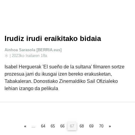
Irudiz irudi eraikitako bidaia
Ainhoa Sarasola [BERRIA.eus]
| 2023ko Irailaren 18a
Isabel Herguerak 'El sueño de la sultana' filmaren sortze
prozesua jarri du ikusgai izen bereko erakusketan,
Tabakaleran. Donostiako Zinemaldiko Sail Ofizialeko
lehian izango da pelikula
(current)
«
...
64
65
66
67
68
69
70
»