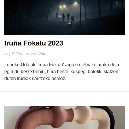
Iruña Fokatu 2023
| 2023ko Irailaren 29a
Iruñeko Udalak 'Iruña Fokatu' argazki-lehiaketarako deia
egin du beste behin, hiria beste ikuspegi batetik islatzen
duten irudiak saritzeko asmoz.