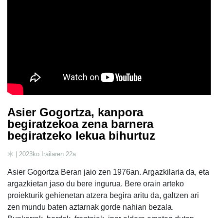
Asier Gogortza, kanpora
begiratzekoa zena barnera
begiratzeko lekua bihurtuz
| 2023ko Irailaren 22a
Asier Gogortza Beran jaio zen 1976an. Argazkilaria da, eta
argazkietan jaso du bere ingurua. Bere orain arteko
proiekturik gehienetan atzera begira aritu da, galtzen ari
zen mundu baten aztarnak gorde nahian bezala.