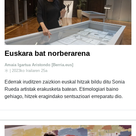
Euskara bat norberarena
Amaia Igartua Aristondo [Berria.eus]
| 2023ko Irailaren 25a
Ederrak iruditzen zaizkion euskal hitzak bildu ditu Sonia
Rueda artistak erakusketa batean. Etimologiari baino
gehiago, hitzek eragindako sentsazioari erreparatu dio.