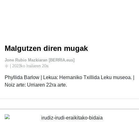
Malgutzen diren mugak
Jone Rubio Mazkiaran [BERRIA.eus]
| 2023ko Irailaren 20a
Phyllida Barlow | Lekua: Hernaniko Txillida Leku museoa. |
Noiz arte: Urriaren 22ra arte.