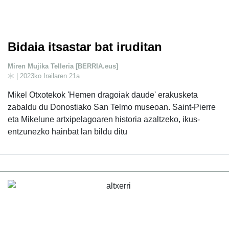
Bidaia itsastar bat iruditan
Miren Mujika Telleria [BERRIA.eus]
| 2023ko Irailaren 21a
Mikel Otxotekok 'Hemen dragoiak daude' erakusketa
zabaldu du Donostiako San Telmo museoan. Saint-Pierre
eta Mikelune artxipelagoaren historia azaltzeko, ikus-
entzunezko hainbat lan bildu ditu