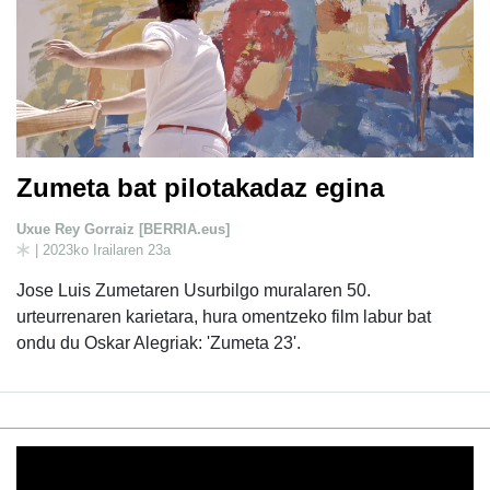
Zumeta bat pilotakadaz egina
Uxue Rey Gorraiz [BERRIA.eus]
| 2023ko Irailaren 23a
Jose Luis Zumetaren Usurbilgo muralaren 50.
urteurrenaren karietara, hura omentzeko film labur bat
ondu du Oskar Alegriak: 'Zumeta 23'.