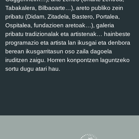
Tabakalera, Bilbaoarte…), areto publiko zein
pribatu (Didam, Zitadela, Bastero, Portalea,
Ospitalea, fundazioen aretoak…), galeria
pribatu tradizionalak eta artistenak… hainbeste
programazio eta artista lan ikusgai eta denbora
berean ikusgarritasun oso zaila dagoela
iruditzen zaigu. Horren konpontzen laguntzeko
sortu dugu atari hau.