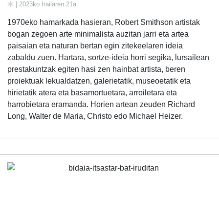
| 2023ko Irailaren 21a
1970eko hamarkada hasieran, Robert Smithson artistak
bogan zegoen arte minimalista auzitan jarri eta artea
paisaian eta naturan bertan egin zitekeelaren ideia
zabaldu zuen. Hartara, sortze-ideia horri segika, lursailean
prestakuntzak egiten hasi zen hainbat artista, beren
proiektuak lekualdatzen, galerietatik, museoetatik eta
hirietatik atera eta basamortuetara, arroiletara eta
harrobietara eramanda. Horien artean zeuden Richard
Long, Walter de Maria, Christo edo Michael Heizer.