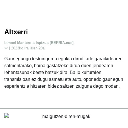
Altxerri
Ismael Manterola Ispizua [BERRIA.eus]
| 2023ko Irailaren 20a
Gaur egungo testuingurua egokia dirudi arte garaikidearen
salmentarako, baina gastatzeko dirua duen jendearen
lehentasunak beste batzuk dira. Balio kulturalen
transmisioan ez dugu asmatu eta auto, opor edo gaur egun
esperientzia hitzaren bidez saltzen zaiguna dago modan.