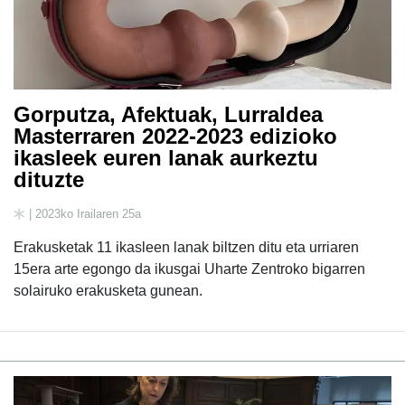
Gorputza, Afektuak, Lurraldea
Masterraren 2022-2023 edizioko
ikasleek euren lanak aurkeztu
dituzte
| 2023ko Irailaren 25a
Erakusketak 11 ikasleen lanak biltzen ditu eta urriaren
15era arte egongo da ikusgai Uharte Zentroko bigarren
solairuko erakusketa gunean.