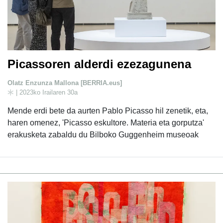
Picassoren alderdi ezezagunena
Olatz Enzunza Mallona [BERRIA.eus]
| 2023ko Irailaren 30a
Mende erdi bete da aurten Pablo Picasso hil zenetik, eta,
haren omenez, 'Picasso eskultore. Materia eta gorputza'
erakusketa zabaldu du Bilboko Guggenheim museoak