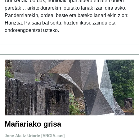
Bunkerrak, bordak, frontoiak, ipar aldera ematen duten
paretak… arkitekturarekin lotutako lanak izan dira asko.
Pandemiarekin, ordea, beste era bateko lanari ekin zion:
Hariztia. Paisaia bat sortu, hazten ikusi, zaindu eta
ondorengoentzat uzteko.
Mañariako grisa
Jone Alaitz Uriarte [ARGIA.eus]