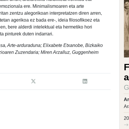
 emozionala ere. Minimalismoaren eta arte
ritan zentzu alegorikoan interpretatzen diren arren,
etan agerikoa ez bada ere-, ideia filosofikoez eta
n, bere alderdi intelektual eta hermetiko hori
ta pinturek duten indarrari.
sa, Arte-arduraduna; Elixabete Etxanobe, Bizkaiko
ioaren Zuzendaria; Miren Arzalluz, Guggenheim
F
a
G
Ar
Ar
20