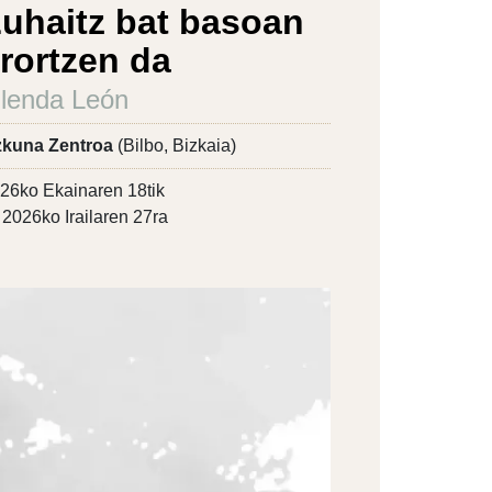
uhaitz bat basoan
rortzen da
lenda León
kuna Zentroa
(Bilbo, Bizkaia)
26ko Ekainaren 18tik
2026ko Irailaren 27ra