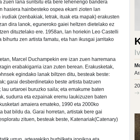
na zuen lana suntsitu eta bere lehenengo bandera
n hasiera hainbesteko ospea ekarri zioten lan
 irudiak (zenbakiak, letrak, ituak eta mapak) erakusten
 izan dira lanok, eguneroko gaiei heltzen dietelako ez
zen dituztelako ere. 1958an, lan horiekin Leo Castelli
K
bihurtu zen artista famatu, eta han ikusgai jarritako
I
detan, Marcel Duchampekin ere izan zuen harremana
Mo
agin erabakigarria izan zuten berean. Erakusketak,
Ar
nsek egindako lanak biltzen ditu, besteak beste:
ak; garai desberdinetako beste artista batzuen
20
k; lau urtaroei buruzko saila; eta emakume baten
ak, sudurra eta ezpainak eremu laukizuzen baten
rakusketari amaiera emateko, 1990 eta 2000ko
at bildu da. Garai horretan, artistak bere gai
 esploratu zituen, besteak beste, Katenariak(Catenary)
atik urrun, artearekiko hurbilketa ironikoa eta