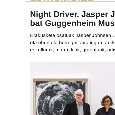
Night Driver, Jasper
bat Guggenheim Mu
Erakusketa osatuak Jasper Johnsen 19
eta ehun eta berrogei obra inguru aurk
eskulturak, marrazkiak, grabatuak, arti