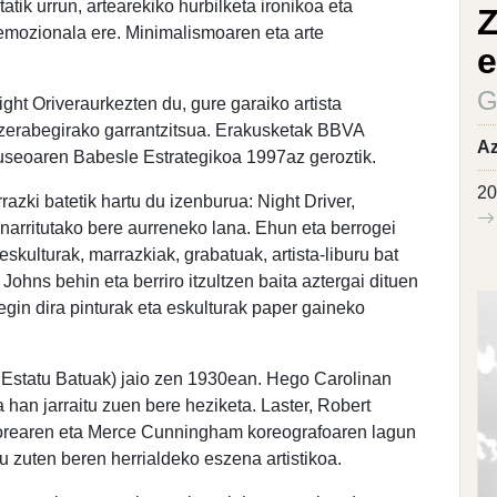
atik urrun, artearekiko hurbilketa ironikoa eta
Z
 emozionala ere. Minimalismoaren eta arte
e
G
t Oriveraurkezten du, gure garaiko artista
tzerabegirako garrantzitsua. Erakusketak BBVA
Az
seoaren Babesle Estrategikoa 1997az geroztik.
20
ki batetik hartu du izenburua: Night Driver,
inarritutako bere aurreneko lana. Ehun eta berrogei
 eskulturak, marrazkiak, grabatuak, artista-liburu bat
Johns behin eta berriro itzultzen baita aztergai dituen
egin dira pinturak eta eskulturak paper gaineko
Estatu Batuak) jaio zen 1930ean. Hego Carolinan
 han jarraitu zuen bere heziketa. Laster, Robert
orearen eta Merce Cunningham koreografoaren lagun
tu zuten beren herrialdeko eszena artistikoa.