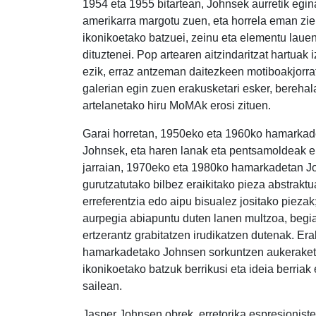
1954 eta 1955 bitartean, Johnsek aurretik egi
amerikarra margotu zuen, eta horrela eman zie
ikonikoetako batzuei, zeinu eta elementu lauen
dituztenei. Pop artearen aitzindaritzat hartuak
ezik, erraz antzeman daitezkeen motiboakjorrat
galerian egin zuen erakusketari esker, berehala 
artelanetako hiru MoMAk erosi zituen.
Garai horretan, 1950eko eta 1960ko hamarka
Johnsek, eta haren lanak eta pentsamoldeak er
jarraian, 1970eko eta 1980ko hamarkadetan Joh
gurutzatutako bilbez eraikitako pieza abstraktu
erreferentzia edo aipu bisualez jositako pieza
aurpegia abiapuntu duten lanen multzoa, begi
ertzerantz grabitatzen irudikatzen dutenak. E
hamarkadetako Johnsen sorkuntzen aukeraketa b
ikonikoetako batzuk berrikusi eta ideia berriak
sailean.
Jasper Johnsen obrek, erretorika espresionistet