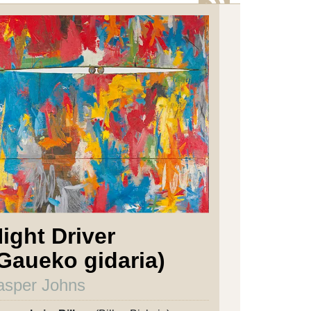
ight Driver
Gaueko gidaria)
asper Johns