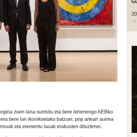
Gu
20
k egina zuen lana suntsitu eta bere lehenengo AEBko
ra bere lan ikonikoetako batzuei, pop arteari aurrea
einuak eta elementu lauak erakusten dituztenei.