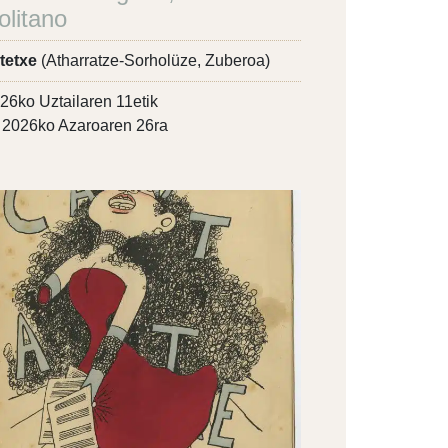
olitano
tetxe
(Atharratze-Sorholüze, Zuberoa)
26ko Uztailaren 11etik
2026ko Azaroaren 26ra