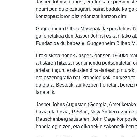
Jasper Johnsen obrek, erretorika espresionistet
neurritsua dute ezaugarri, baina badute karga
kontzeptualaren aitzindaritzat hartzen dira.
Guggenheim Bilbao Museoak Jasper Johns: Nigh
gailenetakoa den Jasper Johnsi eskainitako a
Fundazioa du babesle, Guggenheim Bilbao Mu
Erakusketa honek Jasper Johnsen 1960ko marraz
artistaren hitzetan sentimendu pertsonaletan o
artelan inguru erakusten dira -tartean pinturak,
eta eszenografia bat- kronologikoki aurkeztuta, 
gaietara. Bestetik, aurkezpen honetan, bereizi 
lanetatik.
Jasper Johns Augustan (Georgia, Ameriketako 
hazia eta hezia, 1953an, New Yorken ezarri eta
Rauschenberg artistaren, John Cage konposit
handia egin zen, eta elkarrekin sakonetik berri