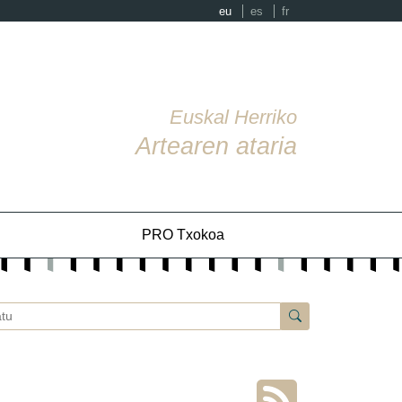
eu
es
fr
Euskal Herriko
Artearen ataria
PRO Txokoa