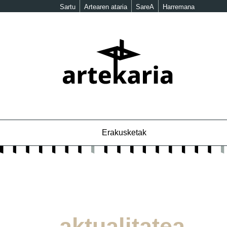
Sartu
Artearen ataria
SareA
Harremana
Erakusketak
aktualitatea