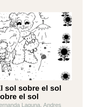
l sol sobre el sol
obre el sol
ernanda Laguna, Andres