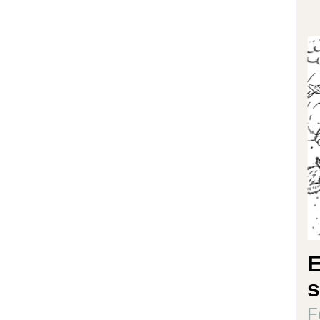
E
s
F