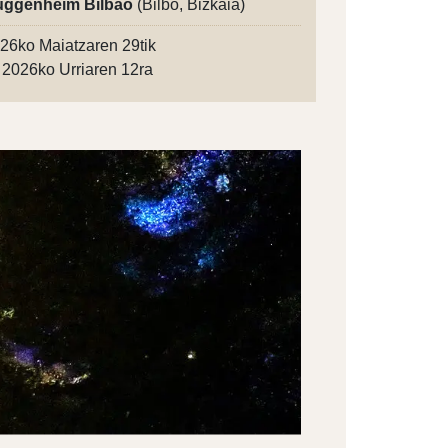
ggenheim Bilbao
(Bilbo, Bizkaia)
26ko Maiatzaren 29tik
2026ko Urriaren 12ra