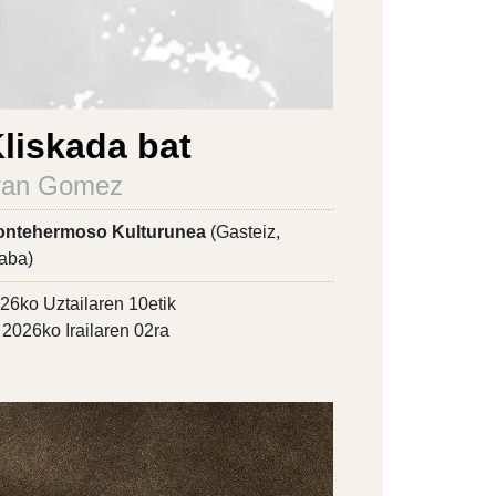
liskada bat
van Gomez
ntehermoso Kulturunea
(Gasteiz,
aba)
26ko Uztailaren 10etik
2026ko Irailaren 02ra