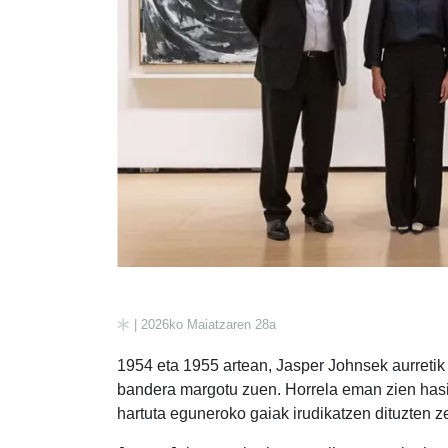
| 2026ko Maiatzaren 28a
1954 eta 1955 artean, Jasper Johnsek aurreti
bandera margotu zuen. Horrela eman zien hasie
hartuta eguneroko gaiak irudikatzen dituzten z