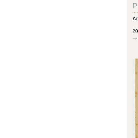
P
Ar
20