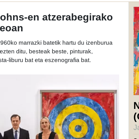
 Johns-en atzerabegirako
seoan
60ko marrazki batetik hartu du izenburua
ezten ditu, besteak beste, pinturak,
sta-liburu bat eta eszenografia bat.
N
(
J