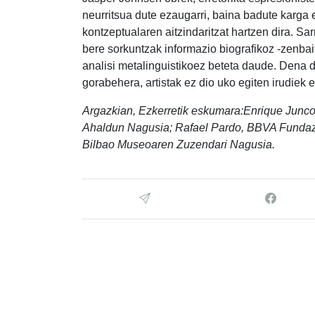
neurritsua dute ezaugarri, baina badute karga
kontzeptualaren aitzindaritzat hartzen dira. Sar
bere sorkuntzak informazio biografikoz -zenbait
analisi metalinguistikoez beteta daude. Dena de
gorabehera, artistak ez dio uko egiten irudiek e
Argazkian, Ezkerretik eskumara:Enrique Junco
Ahaldun Nagusia; Rafael Pardo, BBVA Fundaz
Bilbao Museoaren Zuzendari Nagusia.