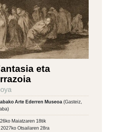
antasia eta
rrazoia
oya
abako Arte Ederren Museoa
(Gasteiz,
aba)
26ko Maiatzaren 18tik
2027ko Otsailaren 28ra